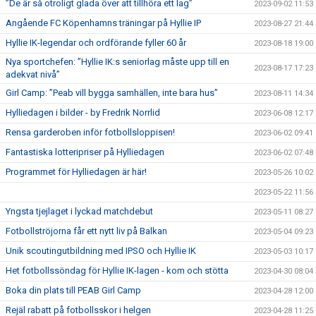
”De är så otroligt glada över att tillhöra ett lag”
2023-09-02 11:53
Angående FC Köpenhamns träningar på Hyllie IP
2023-08-27 21:44
Hyllie IK-legendar och ordförande fyller 60 år
2023-08-18 19:00
Nya sportchefen: ”Hyllie IK:s seniorlag måste upp till en
2023-08-17 17:23
adekvat nivå”
Girl Camp: ”Peab vill bygga samhällen, inte bara hus”
2023-08-11 14:34
Hylliedagen i bilder - by Fredrik Norrlid
2023-06-08 12:17
Rensa garderoben inför fotbollsloppisen!
2023-06-02 09:41
Fantastiska lotteripriser på Hylliedagen
2023-06-02 07:48
Programmet för Hylliedagen är här!
2023-05-26 10:02
2023-05-22 11:56
Yngsta tjejlaget i lyckad matchdebut
2023-05-11 08:27
Fotbollströjorna får ett nytt liv på Balkan
2023-05-04 09:23
Unik scoutingutbildning med IPSO och Hyllie IK
2023-05-03 10:17
Het fotbollssöndag för Hyllie IK-lagen - kom och stötta
2023-04-30 08:04
Boka din plats till PEAB Girl Camp
2023-04-28 12:00
Rejäl rabatt på fotbollsskor i helgen
2023-04-28 11:25