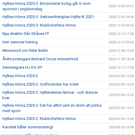
Hyllies Hörna 2020-3: Börsnoterat bolag går in som
2020-12-20 09:57
sponsor i ungdomslag
Hyllies Hörna 2020-3: Verksamhetsplan Hyllie IK 2021
2020-12-20 09:56
Hyllies Hörna 2020-3: Klubbchefens Hörna
2020-12-20 09:55
Nya direktiv från Skånes FF
2020-12-15 17:00
Herr seniorer träning
2020-12-12 09:00
Minnesord om Peter Berlin
2020-12-08 10:00
Årets pristagare Bernard Croze minnesfond
2020-11-29 18:00
Seriesegrare HJ Div 3!!!
2020-10-12 17:00
Hyllies Hörna 2020-2
2020-07-04 15:04
Hyllies Hörna 2020-2: Ordföranden har ordet
2020-07-04 15:03
Hyllies Hörna 2020-2: Hyllieveteran lämnar - och stannar
2020-07-04 15:02
kvar
Hyllies Hörna 2020-2: Det har alltid varit en dröm att jobba
2020-07-04 15:01
med sport
Hyllies Hörna 2020-2: Klubbchefens Hörna
2020-07-04 15:00
Kansliet håller sommarstängt
2020-06-25 16:00