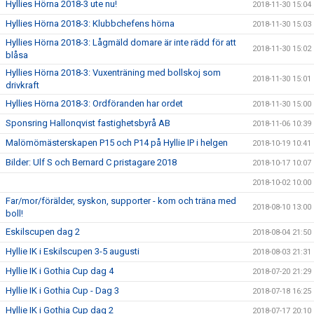
Hyllies Hörna 2018-3 ute nu!
2018-11-30 15:04
Hyllies Hörna 2018-3: Klubbchefens hörna
2018-11-30 15:03
Hyllies Hörna 2018-3: Lågmäld domare är inte rädd för att
2018-11-30 15:02
blåsa
Hyllies Hörna 2018-3: Vuxenträning med bollskoj som
2018-11-30 15:01
drivkraft
Hyllies Hörna 2018-3: Ordföranden har ordet
2018-11-30 15:00
Sponsring Hallonqvist fastighetsbyrå AB
2018-11-06 10:39
Malömömästerskapen P15 och P14 på Hyllie IP i helgen
2018-10-19 10:41
Bilder: Ulf S och Bernard C pristagare 2018
2018-10-17 10:07
2018-10-02 10:00
Far/mor/förälder, syskon, supporter - kom och träna med
2018-08-10 13:00
boll!
Eskilscupen dag 2
2018-08-04 21:50
Hyllie IK i Eskilscupen 3-5 augusti
2018-08-03 21:31
Hyllie IK i Gothia Cup dag 4
2018-07-20 21:29
Hyllie IK i Gothia Cup - Dag 3
2018-07-18 16:25
Hyllie IK i Gothia Cup dag 2
2018-07-17 20:10