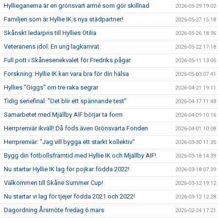
Hyllieganerna är en grönsvart armé som gör skillnad
2026-05-29 19:02
Familjen som är Hyllie IK:s nya städpartner!
2026-05-27 15:18
Skånskt ledarpris till Hyllies Otilia
2026-05-26 18:36
Veteranens idol: En ung lagkamrat
2026-05-22 17:18
Full pott i Skåneseriekvalet för Fredriks pågar
2026-05-11 13:05
Forskning: Hyllie IK kan vara bra för din hälsa
2026-05-03 07:41
Hyllies "Giggs" om tre raka segrar
2026-04-21 19:11
Tidig seriefinal: "Det blir ett spännande test"
2026-04-17 11:48
Samarbetet med Mjällby AIF börjar ta form
2026-04-09 10:16
Herrpremiär ikväll! Då föds även Grönsvarta Fonden
2026-04-01 10:08
Herrpremiär: "Jag vill bygga ett starkt kollektiv"
2026-03-30 11:35
Bygg din fotbollsframtid med Hyllie IK och Mjällby AIF!
2026-03-18 14:39
Nu startar Hyllie IK lag för pojkar födda 2022!
2026-03-18 07:39
Välkommen till Skåne Summer Cup!
2026-03-12 19:12
Nu startar vi lag för tjejer födda 2021 och 2022!
2026-03-12 12:28
Dagordning Årsmöte fredag 6 mars
2026-02-24 17:21