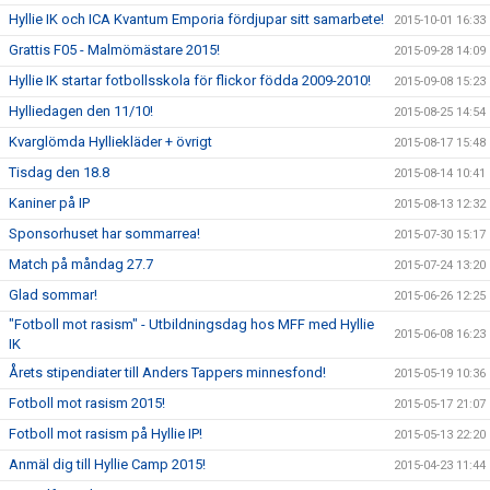
Hyllie IK och ICA Kvantum Emporia fördjupar sitt samarbete!
2015-10-01 16:33
Grattis F05 - Malmömästare 2015!
2015-09-28 14:09
Hyllie IK startar fotbollsskola för flickor födda 2009-2010!
2015-09-08 15:23
Hylliedagen den 11/10!
2015-08-25 14:54
Kvarglömda Hylliekläder + övrigt
2015-08-17 15:48
Tisdag den 18.8
2015-08-14 10:41
Kaniner på IP
2015-08-13 12:32
Sponsorhuset har sommarrea!
2015-07-30 15:17
Match på måndag 27.7
2015-07-24 13:20
Glad sommar!
2015-06-26 12:25
"Fotboll mot rasism" - Utbildningsdag hos MFF med Hyllie
2015-06-08 16:23
IK
Årets stipendiater till Anders Tappers minnesfond!
2015-05-19 10:36
Fotboll mot rasism 2015!
2015-05-17 21:07
Fotboll mot rasism på Hyllie IP!
2015-05-13 22:20
Anmäl dig till Hyllie Camp 2015!
2015-04-23 11:44