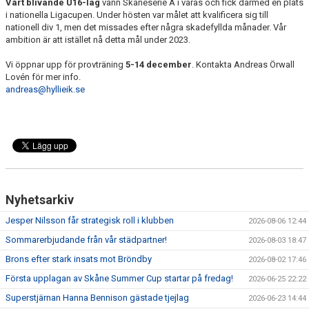
Vårt blivande U16-lag
vann Skåneserie A i våras och fick därmed en plats
i nationella Ligacupen. Under hösten var målet att kvalificera sig till
nationell div 1, men det missades efter några skadefyllda månader. Vår
ambition är att istället nå detta mål under 2023.
Vi öppnar upp för provträning
5-14 december
. Kontakta Andreas Örwall
Lovén för mer info.
andreas@hyllieik.se
Nyhetsarkiv
Jesper Nilsson får strategisk roll i klubben
2026-08-06 12:44
Sommarerbjudande från vår städpartner!
2026-08-03 18:47
Brons efter stark insats mot Bröndby
2026-08-02 17:46
Första upplagan av Skåne Summer Cup startar på fredag!
2026-06-25 22:22
Superstjärnan Hanna Bennison gästade tjejlag
2026-06-23 14:44