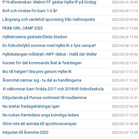
P19-allsvenskan: Malmö FF gästar Hyllie IP på lördag
2022-05-16 18:40
Boll och rörelse för barn 1-3 år!
2022-05-04 17:10
Långvarig och värdefull sponsring från Hallonqvists
2022-05-03 09:40
PEAB GIRL CAMP 2022
2022-04-27 12:00
Hyllietöserna gästade Eleda Stadion
2022-04-26 14:30
En fotbollsfylld sommar med Hyllie IK:s fyra camper!
2022-04-08 12:54
Hyllietalangen målskytt i MFF-debut - Hallå där Stella!
2022-03-23 09:06
Kursen för det kommande året är fastslagen
2022-03-22 13:01
Bio till helgen? Bra pris genom Hyllie IK
2022-03-17 21:23
Årsmötet närmar sig - ta del av handlingarna
2022-03-11 12:43
Vi välkomnar barn födda 2017 och 2018 till fotbollsskola
2022-03-08 12:57
Erbjudande på Pumas sortiment till medlemmar
2022-03-03 16:31
Nu startar fredagsträningar igen
2022-02-22 06:03
Nu rustas framtidens unga kvinnliga ledare
2022-02-17 12:53
Glöm inte att anmäla till sportlovscampen
2022-02-14 08:58
Inbjudan till årsmöte 2022
2022-02-07 13:39