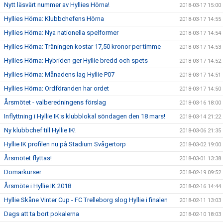
Nytt läsvärt nummer av Hyllies Hörna!
2018-03-17 15:00
Hyllies Hörna: Klubbchefens Hörna
2018-03-17 14:55
Hyllies Hörna: Nya nationella spelformer
2018-03-17 14:54
Hyllies Hörna: Träningen kostar 17,50 kronor per timme
2018-03-17 14:53
Hyllies Hörna: Hybriden ger Hyllie bredd och spets
2018-03-17 14:52
Hyllies Hörna: Månadens lag Hyllie P07
2018-03-17 14:51
Hyllies Hörna: Ordföranden har ordet
2018-03-17 14:50
Årsmötet - valberedningens förslag
2018-03-16 18:00
Inflyttning i Hyllie IK:s klubblokal söndagen den 18 mars!
2018-03-14 21:22
Ny klubbchef till Hyllie IK!
2018-03-06 21:35
Hyllie IK profilen nu på Stadium Svågertorp
2018-03-02 19:00
Årsmötet flyttas!
2018-03-01 13:38
Domarkurser
2018-02-19 09:52
Årsmöte i Hyllie IK 2018
2018-02-16 14:44
Hyllie Skåne Vinter Cup - FC Trelleborg slog Hyllie i finalen
2018-02-11 13:03
Dags att ta bort pokalerna
2018-02-10 18:03