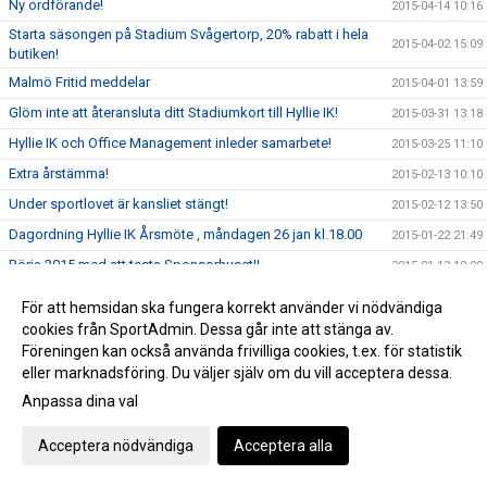
Ny ordförande!
2015-04-14 10:16
Starta säsongen på Stadium Svågertorp, 20% rabatt i hela
2015-04-02 15:09
butiken!
Malmö Fritid meddelar
2015-04-01 13:59
Glöm inte att återansluta ditt Stadiumkort till Hyllie IK!
2015-03-31 13:18
Hyllie IK och Office Management inleder samarbete!
2015-03-25 11:10
Extra årstämma!
2015-02-13 10:10
Under sportlovet är kansliet stängt!
2015-02-12 13:50
Dagordning Hyllie IK Årsmöte , måndagen 26 jan kl.18.00
2015-01-22 21:49
Börja 2015 med att testa Sponsorhuset!!
2015-01-13 10:00
Kansliet helgstängt.
2014-12-22 13:16
För att hemsidan ska fungera korrekt använder vi nödvändiga
Kallelse Årsmöte Hyllie IK - 2015-01-26
2014-12-21 19:04
cookies från SportAdmin. Dessa går inte att stänga av.
Föreningen kan också använda frivilliga cookies, t.ex. för statistik
Välkommen på Luciafirande hos Hyllie IK!
2014-12-11 15:34
eller marknadsföring. Du väljer själv om du vill acceptera dessa.
Besök vår nya sida hos Sponsorhuset!!
2014-12-03 11:39
Anpassa dina val
Skånecupen 2014/2015
2014-12-01 14:55
Acceptera nödvändiga
Acceptera alla
Medlemserbjudande på Zacky!
2014-11-26 12:10
Julhandla via Sponsorhuset = Du får dubbel glädje!
2014-11-21 11:26