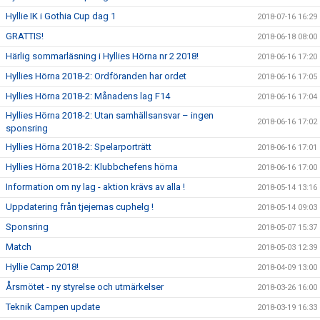
Hyllie IK i Gothia Cup dag 1
2018-07-16 16:29
GRATTIS!
2018-06-18 08:00
Härlig sommarläsning i Hyllies Hörna nr 2 2018!
2018-06-16 17:20
Hyllies Hörna 2018-2: Ordföranden har ordet
2018-06-16 17:05
Hyllies Hörna 2018-2: Månadens lag F14
2018-06-16 17:04
Hyllies Hörna 2018-2: Utan samhällsansvar – ingen
2018-06-16 17:02
sponsring
Hyllies Hörna 2018-2: Spelarporträtt
2018-06-16 17:01
Hyllies Hörna 2018-2: Klubbchefens hörna
2018-06-16 17:00
Information om ny lag - aktion krävs av alla !
2018-05-14 13:16
Uppdatering från tjejernas cuphelg !
2018-05-14 09:03
Sponsring
2018-05-07 15:37
Match
2018-05-03 12:39
Hyllie Camp 2018!
2018-04-09 13:00
Årsmötet - ny styrelse och utmärkelser
2018-03-26 16:00
Teknik Campen update
2018-03-19 16:33