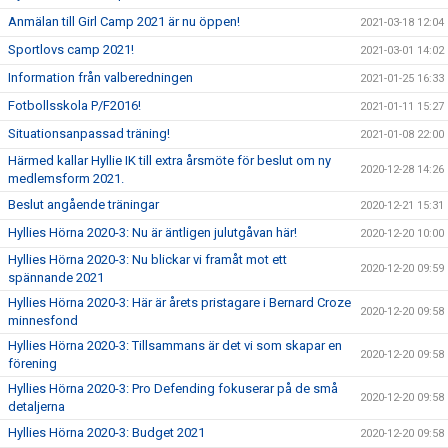
Anmälan till Girl Camp 2021 är nu öppen!
2021-03-18 12:04
Sportlovs camp 2021!
2021-03-01 14:02
Information från valberedningen
2021-01-25 16:33
Fotbollsskola P/F2016!
2021-01-11 15:27
Situationsanpassad träning!
2021-01-08 22:00
Härmed kallar Hyllie IK till extra årsmöte för beslut om ny
2020-12-28 14:26
medlemsform 2021.
Beslut angående träningar
2020-12-21 15:31
Hyllies Hörna 2020-3: Nu är äntligen julutgåvan här!
2020-12-20 10:00
Hyllies Hörna 2020-3: Nu blickar vi framåt mot ett
2020-12-20 09:59
spännande 2021
Hyllies Hörna 2020-3: Här är årets pristagare i Bernard Croze
2020-12-20 09:58
minnesfond
Hyllies Hörna 2020-3: Tillsammans är det vi som skapar en
2020-12-20 09:58
förening
Hyllies Hörna 2020-3: Pro Defending fokuserar på de små
2020-12-20 09:58
detaljerna
Hyllies Hörna 2020-3: Budget 2021
2020-12-20 09:58