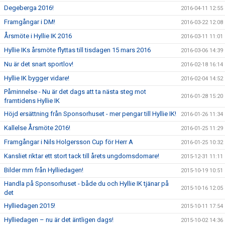
Degeberga 2016!
2016-04-11 12:55
Framgångar i DM!
2016-03-22 12:08
Årsmöte i Hyllie IK 2016
2016-03-11 11:01
Hyllie IKs årsmöte flyttas till tisdagen 15 mars 2016
2016-03-06 14:39
Nu är det snart sportlov!
2016-02-18 16:14
Hyllie IK bygger vidare!
2016-02-04 14:52
Påminnelse - Nu är det dags att ta nästa steg mot
2016-01-28 15:20
framtidens Hyllie IK
Höjd ersättning från Sponsorhuset - mer pengar till Hyllie IK!
2016-01-26 11:34
Kallelse Årsmöte 2016!
2016-01-25 11:29
Framgångar i Nils Holgersson Cup för Herr A
2016-01-25 10:32
Kansliet riktar ett stort tack till årets ungdomsdomare!
2015-12-31 11:11
Bilder mm från Hylliedagen!
2015-10-19 10:51
Handla på Sponsorhuset - både du och Hyllie IK tjänar på
2015-10-16 12:05
det
Hylliedagen 2015!
2015-10-11 17:54
Hylliedagen – nu är det äntligen dags!
2015-10-02 14:36