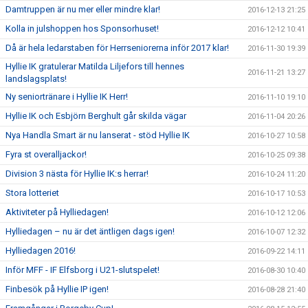
Damtruppen är nu mer eller mindre klar!
2016-12-13 21:25
Kolla in julshoppen hos Sponsorhuset!
2016-12-12 10:41
Då är hela ledarstaben för Herrseniorerna inför 2017 klar!
2016-11-30 19:39
Hyllie IK gratulerar Matilda Liljefors till hennes
2016-11-21 13:27
landslagsplats!
Ny seniortränare i Hyllie IK Herr!
2016-11-10 19:10
Hyllie IK och Esbjörn Berghult går skilda vägar
2016-11-04 20:26
Nya Handla Smart är nu lanserat - stöd Hyllie IK
2016-10-27 10:58
Fyra st overalljackor!
2016-10-25 09:38
Division 3 nästa för Hyllie IK:s herrar!
2016-10-24 11:20
Stora lotteriet
2016-10-17 10:53
Aktiviteter på Hylliedagen!
2016-10-12 12:06
Hylliedagen – nu är det äntligen dags igen!
2016-10-07 12:32
Hylliedagen 2016!
2016-09-22 14:11
Inför MFF - IF Elfsborg i U21-slutspelet!
2016-08-30 10:40
Finbesök på Hyllie IP igen!
2016-08-28 21:40