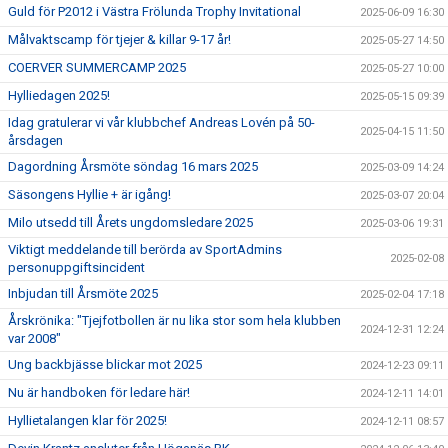
Guld för P2012 i Västra Frölunda Trophy Invitational
2025-06-09 16:30
Målvaktscamp för tjejer & killar 9-17 år!
2025-05-27 14:50
COERVER SUMMERCAMP 2025
2025-05-27 10:00
Hylliedagen 2025!
2025-05-15 09:39
Idag gratulerar vi vår klubbchef Andreas Lovén på 50-
2025-04-15 11:50
årsdagen
Dagordning Årsmöte söndag 16 mars 2025
2025-03-09 14:24
Säsongens Hyllie + är igång!
2025-03-07 20:04
Milo utsedd till Årets ungdomsledare 2025
2025-03-06 19:31
Viktigt meddelande till berörda av SportAdmins
2025-02-08
personuppgiftsincident
Inbjudan till Årsmöte 2025
2025-02-04 17:18
Årskrönika: "Tjejfotbollen är nu lika stor som hela klubben
2024-12-31 12:24
var 2008"
Ung backbjässe blickar mot 2025
2024-12-23 09:11
Nu är handboken för ledare här!
2024-12-11 14:01
Hyllietalangen klar för 2025!
2024-12-11 08:57