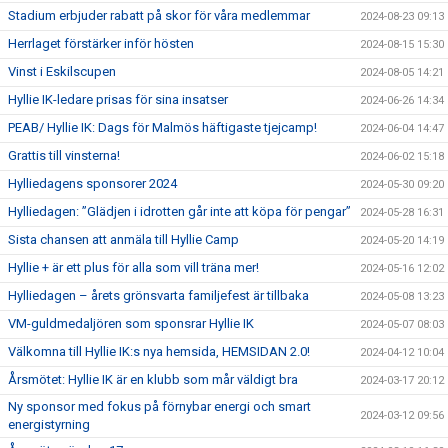
Stadium erbjuder rabatt på skor för våra medlemmar
2024-08-23 09:13
Herrlaget förstärker inför hösten
2024-08-15 15:30
Vinst i Eskilscupen
2024-08-05 14:21
Hyllie IK-ledare prisas för sina insatser
2024-06-26 14:34
PEAB/ Hyllie IK: Dags för Malmös häftigaste tjejcamp!
2024-06-04 14:47
Grattis till vinsterna!
2024-06-02 15:18
Hylliedagens sponsorer 2024
2024-05-30 09:20
Hylliedagen: ”Glädjen i idrotten går inte att köpa för pengar”
2024-05-28 16:31
Sista chansen att anmäla till Hyllie Camp
2024-05-20 14:19
Hyllie + är ett plus för alla som vill träna mer!
2024-05-16 12:02
Hylliedagen – årets grönsvarta familjefest är tillbaka
2024-05-08 13:23
VM-guldmedaljören som sponsrar Hyllie IK
2024-05-07 08:03
Välkomna till Hyllie IK:s nya hemsida, HEMSIDAN 2.0!
2024-04-12 10:04
Årsmötet: Hyllie IK är en klubb som mår väldigt bra
2024-03-17 20:12
Ny sponsor med fokus på förnybar energi och smart
2024-03-12 09:56
energistyrning