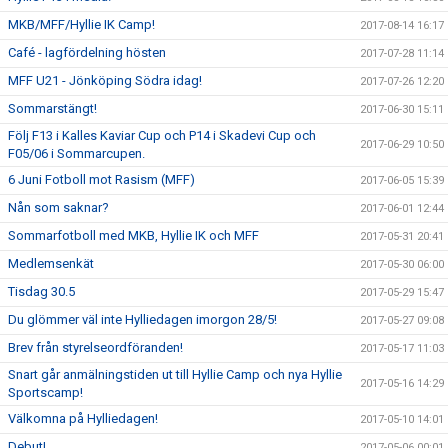
MKB/MFF/Hyllie IK Camp!
2017-08-14 16:17
Café - lagfördelning hösten
2017-07-28 11:14
MFF U21 - Jönköping Södra idag!
2017-07-26 12:20
Sommarstängt!
2017-06-30 15:11
Följ F13 i Kalles Kaviar Cup och P14 i Skadevi Cup och
2017-06-29 10:50
F05/06 i Sommarcupen.
6 Juni Fotboll mot Rasism (MFF)
2017-06-05 15:39
Nån som saknar?
2017-06-01 12:44
Sommarfotboll med MKB, Hyllie IK och MFF
2017-05-31 20:41
Medlemsenkät
2017-05-30 06:00
Tisdag 30.5
2017-05-29 15:47
Du glömmer väl inte Hylliedagen imorgon 28/5!
2017-05-27 09:08
Brev från styrelseordföranden!
2017-05-17 11:03
Snart går anmälningstiden ut till Hyllie Camp och nya Hyllie
2017-05-16 14:29
Sportscamp!
Välkomna på Hylliedagen!
2017-05-10 14:01
Debut!
2017-05-06 00:01