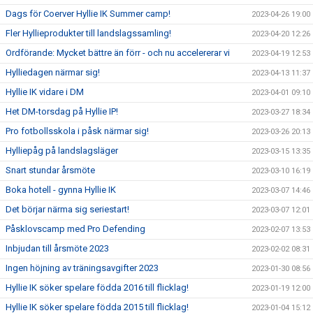
Dags för Coerver Hyllie IK Summer camp!
2023-04-26 19:00
Fler Hyllieprodukter till landslagssamling!
2023-04-20 12:26
Ordförande: Mycket bättre än förr - och nu accelererar vi
2023-04-19 12:53
Hylliedagen närmar sig!
2023-04-13 11:37
Hyllie IK vidare i DM
2023-04-01 09:10
Het DM-torsdag på Hyllie IP!
2023-03-27 18:34
Pro fotbollsskola i påsk närmar sig!
2023-03-26 20:13
Hylliepåg på landslagsläger
2023-03-15 13:35
Snart stundar årsmöte
2023-03-10 16:19
Boka hotell - gynna Hyllie IK
2023-03-07 14:46
Det börjar närma sig seriestart!
2023-03-07 12:01
Påsklovscamp med Pro Defending
2023-02-07 13:53
Inbjudan till årsmöte 2023
2023-02-02 08:31
Ingen höjning av träningsavgifter 2023
2023-01-30 08:56
Hyllie IK söker spelare födda 2016 till flicklag!
2023-01-19 12:00
Hyllie IK söker spelare födda 2015 till flicklag!
2023-01-04 15:12