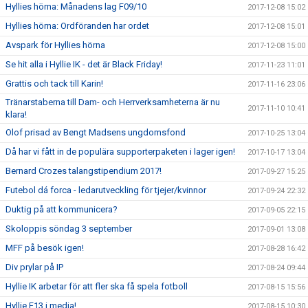
Hyllies hörna: Månadens lag F09/10
2017-12-08 15:02
Hyllies hörna: Ordföranden har ordet
2017-12-08 15:01
Avspark för Hyllies hörna
2017-12-08 15:00
Se hit alla i Hyllie IK - det är Black Friday!
2017-11-23 11:01
Grattis och tack till Karin!
2017-11-16 23:06
Tränarstaberna till Dam- och Herrverksamheterna är nu
2017-11-10 10:41
klara!
Olof prisad av Bengt Madsens ungdomsfond
2017-10-25 13:04
Då har vi fått in de populära supporterpaketen i lager igen!
2017-10-17 13:04
Bernard Crozes talangstipendium 2017!
2017-09-27 15:25
Futebol dá forca - ledarutveckling för tjejer/kvinnor
2017-09-24 22:32
Duktig på att kommunicera?
2017-09-05 22:15
Skoloppis söndag 3 september
2017-09-01 13:08
MFF på besök igen!
2017-08-28 16:42
Div prylar på IP
2017-08-24 09:44
Hyllie IK arbetar för att fler ska få spela fotboll
2017-08-15 15:56
Hyllie F13 i media!
2017-08-15 10:30