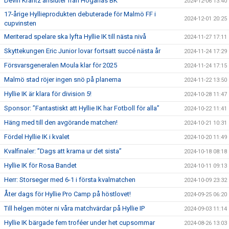
Devin Krantz ansluter från Höganäs BK
2024-12-06 13:40
17-årige Hyllieprodukten debuterade för Malmö FF i
2024-12-01 20:25
cupvinsten
Meriterad spelare ska lyfta Hyllie IK till nästa nivå
2024-11-27 17:11
Skyttekungen Eric Junior lovar fortsatt succé nästa år
2024-11-24 17:29
Försvarsgeneralen Moula klar för 2025
2024-11-24 17:15
Malmö stad röjer ingen snö på planerna
2024-11-22 13:50
Hyllie IK är klara för division 5!
2024-10-28 11:47
Sponsor: ”Fantastiskt att Hyllie IK har Fotboll för alla”
2024-10-22 11:41
Häng med till den avgörande matchen!
2024-10-21 10:31
Fördel Hyllie IK i kvalet
2024-10-20 11:49
Kvalfinaler: ”Dags att krama ur det sista”
2024-10-18 08:18
Hyllie IK för Rosa Bandet
2024-10-11 09:13
Herr: Storseger med 6-1 i första kvalmatchen
2024-10-09 23:32
Åter dags för Hyllie Pro Camp på höstlovet!
2024-09-25 06:20
Till helgen möter ni våra matchvärdar på Hyllie IP
2024-09-03 11:14
Hyllie IK bärgade fem troféer under het cupsommar
2024-08-26 13:03