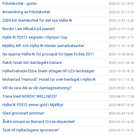
Fritidskortet - guide
2026-01-22 14:59
Användning av Fritidskortet
2026-01-21 11:09
2026 blir startskottet för det nya Hyllie IK
2025-12-23 12:40
Nordic Law tillbaka på planen!
2025-12-15 12:00
Hyllie IK P2012 segrade i Olympic Cup
2025-12-08 12:11
Mjällby AIF och Hyllie IK inleder samarbetsavtal
2025-11-25 13:30
Nu öppnar Hyllie IK för provspel för tjejer födda 2011
2025-10-28 08:46
Rakib Issah blir damlagets tränare
2025-10-21 22:34
Hylliefostrade Ebba Steen uttagen till U23-landslaget
2025-10-18 18:25
Mohamad ”Hamodi” Hotait tar över herrlaget i Hyllie IK
2025-10-17 15:26
Vill du vara del av vår damlagssatsning?
2025-09-02 14:26
Träna med NORDIC WELLNESS!
2025-08-19 17:08
Hyllie IK P2012 vinner guld i Mjällby!
2025-08-07 15:34
Glad grönsvart sommar!
2025-06-24 15:47
Årets vinnare av Bernard Croze-stipendiet!
2025-06-16 16:28
Tack till Hylliedagens sponsorer!
2025-06-11 16:15