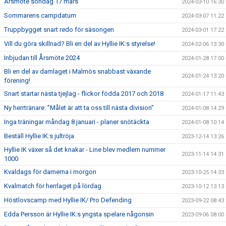
Årsmöte söndag 17 mars
2024-03-10 16:30
Sommarens campdatum
2024-03-07 11:22
Truppbygget snart redo för säsongen
2024-03-01 17:22
Vill du göra skillnad? Bli en del av Hyllie IK:s styrelse!
2024-02-06 13:30
Inbjudan till Årsmöte 2024
2024-01-28 17:00
Bli en del av damlaget i Malmös snabbast växande
2024-01-24 13:20
förening!
Snart startar nästa tjejlag - flickor födda 2017 och 2018
2024-01-17 11:43
Ny herrtränare: ”Målet är att ta oss till nästa division”
2024-01-08 14:29
Inga träningar måndag 8 januari - planer snötäckta
2024-01-08 10:14
Beställ Hyllie IK:s jultröja
2023-12-14 13:26
Hyllie IK växer så det knakar - Line blev medlem nummer
2023-11-14 14:31
1000
Kvaldags för damerna i morgon
2023-10-25 14:33
Kvalmatch för herrlaget på lördag
2023-10-12 13:13
Höstlovscamp med Hyllie IK/ Pro Defending
2023-09-22 08:43
Edda Persson är Hyllie IK:s yngsta spelare någonsin
2023-09-06 08:00