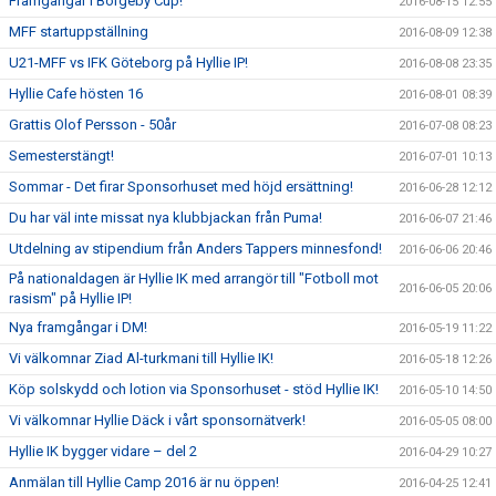
Framgångar i Borgeby Cup!
2016-08-15 12:55
MFF startuppställning
2016-08-09 12:38
U21-MFF vs IFK Göteborg på Hyllie IP!
2016-08-08 23:35
Hyllie Cafe hösten 16
2016-08-01 08:39
Grattis Olof Persson - 50år
2016-07-08 08:23
Semesterstängt!
2016-07-01 10:13
Sommar - Det firar Sponsorhuset med höjd ersättning!
2016-06-28 12:12
Du har väl inte missat nya klubbjackan från Puma!
2016-06-07 21:46
Utdelning av stipendium från Anders Tappers minnesfond!
2016-06-06 20:46
På nationaldagen är Hyllie IK med arrangör till "Fotboll mot
2016-06-05 20:06
rasism" på Hyllie IP!
Nya framgångar i DM!
2016-05-19 11:22
Vi välkomnar Ziad Al-turkmani till Hyllie IK!
2016-05-18 12:26
Köp solskydd och lotion via Sponsorhuset - stöd Hyllie IK!
2016-05-10 14:50
Vi välkomnar Hyllie Däck i vårt sponsornätverk!
2016-05-05 08:00
Hyllie IK bygger vidare – del 2
2016-04-29 10:27
Anmälan till Hyllie Camp 2016 är nu öppen!
2016-04-25 12:41