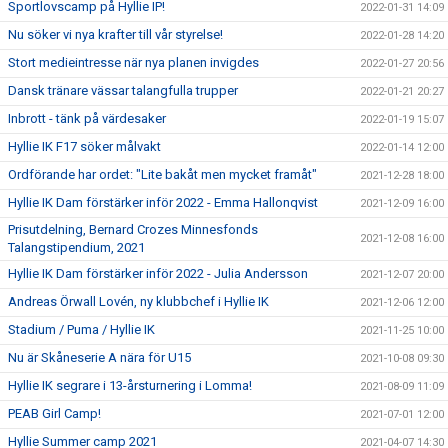
Sportlovscamp på Hyllie IP!
2022-01-31 14:09
Nu söker vi nya krafter till vår styrelse!
2022-01-28 14:20
Stort medieintresse när nya planen invigdes
2022-01-27 20:56
Dansk tränare vässar talangfulla trupper
2022-01-21 20:27
Inbrott - tänk på värdesaker
2022-01-19 15:07
Hyllie IK F17 söker målvakt
2022-01-14 12:00
Ordförande har ordet: "Lite bakåt men mycket framåt"
2021-12-28 18:00
Hyllie IK Dam förstärker inför 2022 - Emma Hallonqvist
2021-12-09 16:00
Prisutdelning, Bernard Crozes Minnesfonds
2021-12-08 16:00
Talangstipendium, 2021
Hyllie IK Dam förstärker inför 2022 - Julia Andersson
2021-12-07 20:00
Andreas Örwall Lovén, ny klubbchef i Hyllie IK
2021-12-06 12:00
Stadium / Puma / Hyllie IK
2021-11-25 10:00
Nu är Skåneserie A nära för U15
2021-10-08 09:30
Hyllie IK segrare i 13-årsturnering i Lomma!
2021-08-09 11:09
PEAB Girl Camp!
2021-07-01 12:00
Hyllie Summer camp 2021
2021-04-07 14:30