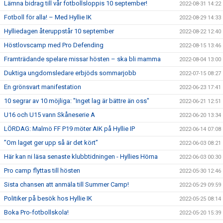
Lämna bidrag till vår fotbollsloppis 10 september!
2022-08-31 14:22
Fotboll för alla! – Med Hyllie IK
2022-08-29 14:33
Hylliedagen återuppstår 10 september
2022-08-22 12:40
Höstlovscamp med Pro Defending
2022-08-15 13:46
Framträdande spelare missar hösten – ska bli mamma
2022-08-04 13:00
Duktiga ungdomsledare erbjöds sommarjobb
2022-07-15 08:27
En grönsvart manifestation
2022-06-23 17:41
10 segrar av 10 möjliga: "Inget lag är bättre än oss"
2022-06-21 12:51
U16 och U15 vann Skåneserie A
2022-06-20 13:34
LÖRDAG: Malmö FF P19 möter AIK på Hyllie IP
2022-06-14 07:08
”Om laget ger upp så är det kört”
2022-06-03 08:21
Här kan ni läsa senaste klubbtidningen - Hyllies Hörna
2022-06-03 00:30
Pro camp flyttas till hösten
2022-05-30 12:46
Sista chansen att anmäla till Summer Camp!
2022-05-29 09:59
Politiker på besök hos Hyllie IK
2022-05-25 08:14
Boka Pro-fotbollskola!
2022-05-20 15:39