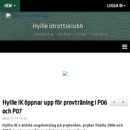
HEM
LOGGA IN
Hyllie Idrottsklubb
Gemenskap - Stolthet - Glädje - Prestation
HEM
GRÖNSVARTA NYHETER
KALENDER
MATCHER
Hyllie IK öppnar upp för provträning i P06
<
>
OM HYLLIE IK
och P07
2022-11-14 13:55
KONTAKT
Hyllie IK:s äldsta ungdomslag på pojksidan, pojkar födda 2006 och