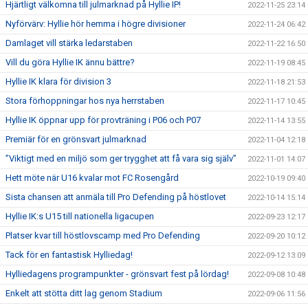
Hjärtligt välkomna till julmarknad på Hyllie IP!
2022-11-25 23:14
Nyförvärv: Hyllie hör hemma i högre divisioner
2022-11-24 06:42
Damlaget vill stärka ledarstaben
2022-11-22 16:50
Vill du göra Hyllie IK ännu bättre?
2022-11-19 08:45
Hyllie IK klara för division 3
2022-11-18 21:53
Stora förhoppningar hos nya herrstaben
2022-11-17 10:45
Hyllie IK öppnar upp för provträning i P06 och P07
2022-11-14 13:55
Premiär för en grönsvart julmarknad
2022-11-04 12:18
”Viktigt med en miljö som ger trygghet att få vara sig själv”
2022-11-01 14:07
Hett möte när U16 kvalar mot FC Rosengård
2022-10-19 09:40
Sista chansen att anmäla till Pro Defending på höstlovet
2022-10-14 15:14
Hyllie IK:s U15 till nationella ligacupen
2022-09-23 12:17
Platser kvar till höstlovscamp med Pro Defending
2022-09-20 10:12
Tack för en fantastisk Hylliedag!
2022-09-12 13:09
Hylliedagens programpunkter - grönsvart fest på lördag!
2022-09-08 10:48
Enkelt att stötta ditt lag genom Stadium
2022-09-06 11:56