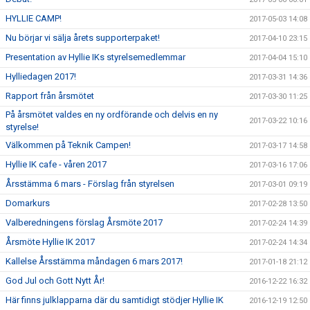
HYLLIE CAMP!
2017-05-03 14:08
Nu börjar vi sälja årets supporterpaket!
2017-04-10 23:15
Presentation av Hyllie IKs styrelsemedlemmar
2017-04-04 15:10
Hylliedagen 2017!
2017-03-31 14:36
Rapport från årsmötet
2017-03-30 11:25
På årsmötet valdes en ny ordförande och delvis en ny
2017-03-22 10:16
styrelse!
Välkommen på Teknik Campen!
2017-03-17 14:58
Hyllie IK cafe - våren 2017
2017-03-16 17:06
Årsstämma 6 mars - Förslag från styrelsen
2017-03-01 09:19
Domarkurs
2017-02-28 13:50
Valberedningens förslag Årsmöte 2017
2017-02-24 14:39
Årsmöte Hyllie IK 2017
2017-02-24 14:34
Kallelse Årsstämma måndagen 6 mars 2017!
2017-01-18 21:12
God Jul och Gott Nytt År!
2016-12-22 16:32
Här finns julklapparna där du samtidigt stödjer Hyllie IK
2016-12-19 12:50