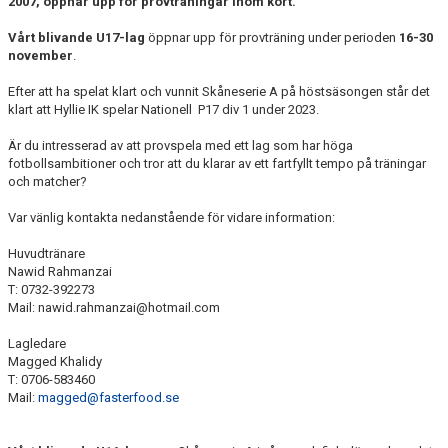
2007, öppnar upp för provträningar inom kort.
KIOSKEN
Vårt blivande U17-lag
öppnar upp för provträning under perioden
16-30
november
.
SPONSORER
Efter att ha spelat klart och vunnit Skåneserie A på höstsäsongen står det
HYLLIEDAGEN
klart att Hyllie IK spelar Nationell P17 div 1 under 2023.
Är du intresserad av att provspela med ett lag som har höga
FÖR BESÖKARE
fotbollsambitioner och tror att du klarar av ett fartfyllt tempo på träningar
och matcher?
MEDLEMSKAP
Var vänlig kontakta nedanstående för vidare information:
Huvudtränare
Nawid Rahmanzai
T: 0732-392273
Mail: nawid.rahmanzai@hotmail.com
Lagledare
Magged Khalidy
T: 0706-583460
Mail:
magged@fasterfood.se