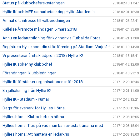
Status på klubbchefsrekryteringen
2018-02-10 17:47
Hyllie IK och MFF samarbetar kring Hyllie Akademin!
2018-02-01 16:30
Anmäl ditt intresse till valberedningen
2018-01-26 22:41
Kallelse Årsmöte måndagen 5 mars 2018!
2018-01-24 23:00
Ännu en ledarutbildning för kvinnor via Futbal da Forca!
2018-01-21 17:00
Registrera Hyllie som din stödförening på Stadium. Varje år!
2018-01-19 14:30
Vi presenterar årets klädprofil 2018 i Hyllie IK!
2018-01-15 15:41
Hyllie IK söker ny klubbchef
2018-01-12 12:00
Förändringar i klubbledningen
2018-01-10 21:19
Hyllie IK förstärker organisationen inför 2018!
2017-12-29 16:44
En julhälsning från Hyllie IK!
2017-12-21 11:00
Hyllie IK - Stadium - Puma!
2017-12-12 12:21
Dags för avspark för Hyllies Hörna!
2017-12-08 15:06
Hyllies hörna: Klubbchefens hörna
2017-12-08 15:05
Hyllies hörna: Tips på vad man kan avlasta tränarna med
2017-12-08 15:04
Hyllies hörna: Att hantera en ledarkris
2017-12-08 15:03