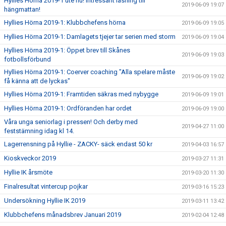
Hyllies Hörna 2019-1 ute nu! Intressant läsning till
2019-06-09 19:07
hängmattan!
Hyllies Hörna 2019-1: Klubbchefens hörna
2019-06-09 19:05
Hyllies Hörna 2019-1: Damlagets tjejer tar serien med storm
2019-06-09 19:04
Hyllies Hörna 2019-1: Öppet brev till Skånes
2019-06-09 19:03
fotbollsförbund
Hyllies Hörna 2019-1: Coerver coaching "Alla spelare måste
2019-06-09 19:02
få känna att de lyckas"
Hyllies Hörna 2019-1: Framtiden säkras med nybygge
2019-06-09 19:01
Hyllies Hörna 2019-1: Ordföranden har ordet
2019-06-09 19:00
Våra unga seniorlag i pressen! Och derby med
2019-04-27 11:00
feststämning idag kl 14.
Lagerrensning på Hyllie - ZACKY- säck endast 50 kr
2019-04-03 16:57
Kioskveckor 2019
2019-03-27 11:31
Hyllie IK årsmöte
2019-03-20 11:30
Finalresultat vintercup pojkar
2019-03-16 15:23
Undersökning Hyllie IK 2019
2019-03-11 13:42
Klubbchefens månadsbrev Januari 2019
2019-02-04 12:48