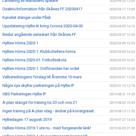
Lansering av Månadens spelare
2020-04-20 12:00
Direktiv/Information från Skånes FF 20200417
2020-04-17 13:00
Kansliet stänger under Påsk
2020-04-06 20:00
Uppdatering Hyllie IK kring Corona 2020-04-03
2020-04-03 16:15
Beslut angående seriestart från Skånes FF
2020-03-27 15:00
Hyllies Hörna 2020-1
2020-03-09 16:03
Hyllies Hörna 2020-1: Klubbchefens hörna
2020-03-09 16:02
Hyllies Hörna 2020-01: Fotbollsskola
2020-03-09 16:01
Hyllies Hörna 2020-1: Ordföranden har ordet
2020-03-09 16:00
Valberedningens förslag till Årsmöte 10 mars
2020-03-01 12:50
Några nya skyltar parkeringen på Hyllie IP
2020-01-10 12:18
OBS Parkeringen Hyllie IP
2019-08-21 14:20
A-plan stängd för träning tis 20 och ons 21
2019-08-20 10:49
Ingen träning på A-plan idag - ändrat på konstgräset..
2019-08-13 11:35
Hylliedagen 17 augusti 2019
2019-07-27 16:03
Hyllies Hörna 2019-1 ute nu - med fungerande länk!
2019-06-09 21:30