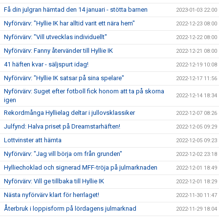
Få din julgran hämtad den 14 januari - stötta barnen
2023-01-03 22:00
Nyförvärv: "Hyllie IK har alltid varit ett nära hem"
2022-12-23 08:00
Nyförvärv: "Vill utvecklas individuellt"
2022-12-22 08:00
Nyförvärv: Fanny återvänder till Hyllie IK
2022-12-21 08:00
41 häften kvar - säljspurt idag!
2022-12-19 10:08
Nyförvärv: "Hyllie IK satsar på sina spelare"
2022-12-17 11:56
Nyförvärv: Suget efter fotboll fick honom att ta på skorna
2022-12-14 18:34
igen
Rekordmånga Hyllielag deltar i jullovsklassiker
2022-12-07 08:26
Julfynd: Halva priset på Dreamstarhäften!
2022-12-05 09:29
Lottvinster att hämta
2022-12-05 09:23
Nyförvärv: "Jag vill börja om från grunden"
2022-12-02 23:18
Hylliechoklad och signerad MFF-tröja på julmarknaden
2022-12-01 18:49
Nyförvärv: Vill ge tillbaka till Hyllie IK
2022-12-01 18:29
Nästa nyförvärv klart för herrlaget!
2022-11-30 11:47
Återbruk i loppisform på lördagens julmarknad
2022-11-29 18:04