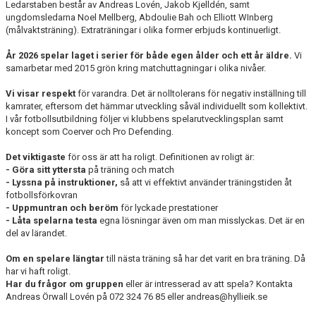
Ledarstaben består av Andreas Lovén, Jakob Kjelldén, samt
KONTAKT
ungdomsledarna Noel Mellberg, Abdoulie Bah och Elliott WInberg
(målvaktsträning). Extraträningar i olika former erbjuds kontinuerligt.
År 2026 spelar laget i serier för både egen ålder och ett år äldre.
Vi
samarbetar med 2015 grön kring matchuttagningar i olika nivåer.
Vi visar respekt
för varandra. Det är nolltolerans för negativ inställning till
kamrater, eftersom det hämmar utveckling såväl individuellt som kollektivt.
I vår fotbollsutbildning följer vi klubbens spelarutvecklingsplan samt
koncept som Coerver och Pro Defending.
Det viktigaste
för oss är att ha roligt. Definitionen av roligt är:
- Göra sitt yttersta
på träning och match
- Lyssna på instruktioner,
så att vi effektivt använder träningstiden åt
fotbollsförkovran
- Uppmuntran och beröm
för lyckade prestationer
- Låta spelarna testa
egna lösningar även om man misslyckas. Det är en
del av lärandet.
Om en spelare längtar
till nästa träning så har det varit en bra träning. Då
har vi haft roligt.
Har du frågor om gruppen
eller är intresserad av att spela? Kontakta
Andreas Örwall Lovén på 072 324 76 85 eller andreas@hyllieik.se