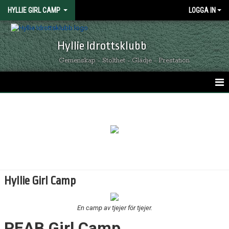
HYLLIE GIRL CAMP
LOGGA IN
Hyllie Idrottsklubb
Gemenskap - Stolthet - Glädje - Prestation
HEM
BILDGALLERI
Hyllie Girl Camp
En camp av tjejer för tjejer.
PEAB Girl Camp