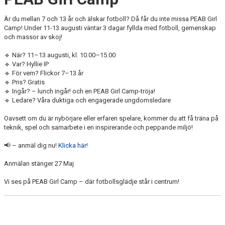
Är du mellan 7 och 13 år och älskar fotboll? Då får du inte missa PEAB Girl
Camp! Under 11-13 augusti väntar 3 dagar fyllda med fotboll, gemenskap
och massor av skoj!
🔹 När? 11–13 augusti, kl. 10.00–15.00
🔹 Var? Hyllie IP
🔹 För vem? Flickor 7–13 år
🔹 Pris? Gratis
🔹 Ingår? – lunch ingår! och en PEAB Girl Camp-tröja!
🔹 Ledare? Våra duktiga och engagerade ungdomsledare
Oavsett om du är nybörjare eller erfaren spelare, kommer du att få träna på
teknik, spel och samarbete i en inspirerande och peppande miljö!
📢 – anmäl dig nu!
Klicka här!
Anmälan stänger 27 Maj
Vi ses på PEAB Girl Camp – där fotbollsglädje står i centrum!