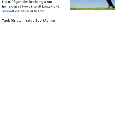
Har ni frågor eller funderingar om
DOKUMENT
hemsidan så tveka inte att kontakta
vår
support
via mail eller telefon.
KONTAKT
Tack för att ni valde SportAdmin