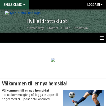
SKILLS CLINIC
LOGGA IN
Hyllie Idrottsklubb
Gemenskap - Stolthet - Glädje - Prestation
HEM
NYHETER
KALENDER
MATCHER
Välkommen till er nya hemsida!
TRUPPEN
Välkommen till er nya hemsida!
För att komma igång så logga in uppe till
BILDGALLERI
höger med er E-post och Lösenord.