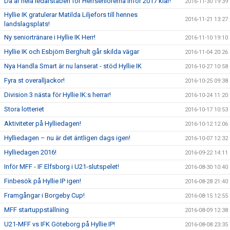
Då är hela ledarstaben för Herrseniorerna inför 2017 klar!
2016-11-30 19:39
Hyllie IK gratulerar Matilda Liljefors till hennes
2016-11-21 13:27
landslagsplats!
Ny seniortränare i Hyllie IK Herr!
2016-11-10 19:10
Hyllie IK och Esbjörn Berghult går skilda vägar
2016-11-04 20:26
Nya Handla Smart är nu lanserat - stöd Hyllie IK
2016-10-27 10:58
Fyra st overalljackor!
2016-10-25 09:38
Division 3 nästa för Hyllie IK:s herrar!
2016-10-24 11:20
Stora lotteriet
2016-10-17 10:53
Aktiviteter på Hylliedagen!
2016-10-12 12:06
Hylliedagen – nu är det äntligen dags igen!
2016-10-07 12:32
Hylliedagen 2016!
2016-09-22 14:11
Inför MFF - IF Elfsborg i U21-slutspelet!
2016-08-30 10:40
Finbesök på Hyllie IP igen!
2016-08-28 21:40
Framgångar i Borgeby Cup!
2016-08-15 12:55
MFF startuppställning
2016-08-09 12:38
U21-MFF vs IFK Göteborg på Hyllie IP!
2016-08-08 23:35