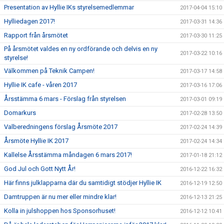
Presentation av Hyllie IKs styrelsemedlemmar
2017-04-04 15:10
Hylliedagen 2017!
2017-03-31 14:36
Rapport från årsmötet
2017-03-30 11:25
På årsmötet valdes en ny ordförande och delvis en ny
2017-03-22 10:16
styrelse!
Välkommen på Teknik Campen!
2017-03-17 14:58
Hyllie IK cafe - våren 2017
2017-03-16 17:06
Årsstämma 6 mars - Förslag från styrelsen
2017-03-01 09:19
Domarkurs
2017-02-28 13:50
Valberedningens förslag Årsmöte 2017
2017-02-24 14:39
Årsmöte Hyllie IK 2017
2017-02-24 14:34
Kallelse Årsstämma måndagen 6 mars 2017!
2017-01-18 21:12
God Jul och Gott Nytt År!
2016-12-22 16:32
Här finns julklapparna där du samtidigt stödjer Hyllie IK
2016-12-19 12:50
Damtruppen är nu mer eller mindre klar!
2016-12-13 21:25
Kolla in julshoppen hos Sponsorhuset!
2016-12-12 10:41