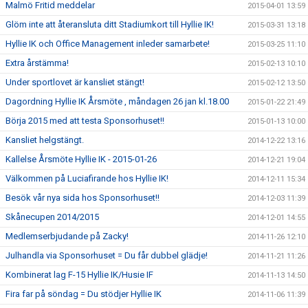
Malmö Fritid meddelar
2015-04-01 13:59
Glöm inte att återansluta ditt Stadiumkort till Hyllie IK!
2015-03-31 13:18
Hyllie IK och Office Management inleder samarbete!
2015-03-25 11:10
Extra årstämma!
2015-02-13 10:10
Under sportlovet är kansliet stängt!
2015-02-12 13:50
Dagordning Hyllie IK Årsmöte , måndagen 26 jan kl.18.00
2015-01-22 21:49
Börja 2015 med att testa Sponsorhuset!!
2015-01-13 10:00
Kansliet helgstängt.
2014-12-22 13:16
Kallelse Årsmöte Hyllie IK - 2015-01-26
2014-12-21 19:04
Välkommen på Luciafirande hos Hyllie IK!
2014-12-11 15:34
Besök vår nya sida hos Sponsorhuset!!
2014-12-03 11:39
Skånecupen 2014/2015
2014-12-01 14:55
Medlemserbjudande på Zacky!
2014-11-26 12:10
Julhandla via Sponsorhuset = Du får dubbel glädje!
2014-11-21 11:26
Kombinerat lag F-15 Hyllie IK/Husie IF
2014-11-13 14:50
Fira far på söndag = Du stödjer Hyllie IK
2014-11-06 11:39