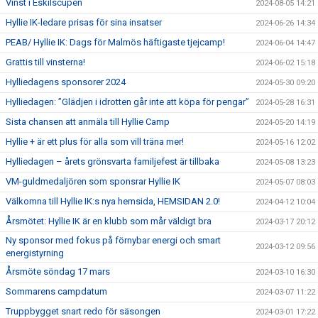
Vinst i Eskilscupen
2024-08-05 14:21
Hyllie IK-ledare prisas för sina insatser
2024-06-26 14:34
PEAB/ Hyllie IK: Dags för Malmös häftigaste tjejcamp!
2024-06-04 14:47
Grattis till vinsterna!
2024-06-02 15:18
Hylliedagens sponsorer 2024
2024-05-30 09:20
Hylliedagen: ”Glädjen i idrotten går inte att köpa för pengar”
2024-05-28 16:31
Sista chansen att anmäla till Hyllie Camp
2024-05-20 14:19
Hyllie + är ett plus för alla som vill träna mer!
2024-05-16 12:02
Hylliedagen – årets grönsvarta familjefest är tillbaka
2024-05-08 13:23
VM-guldmedaljören som sponsrar Hyllie IK
2024-05-07 08:03
Välkomna till Hyllie IK:s nya hemsida, HEMSIDAN 2.0!
2024-04-12 10:04
Årsmötet: Hyllie IK är en klubb som mår väldigt bra
2024-03-17 20:12
Ny sponsor med fokus på förnybar energi och smart
2024-03-12 09:56
energistyrning
Årsmöte söndag 17 mars
2024-03-10 16:30
Sommarens campdatum
2024-03-07 11:22
Truppbygget snart redo för säsongen
2024-03-01 17:22