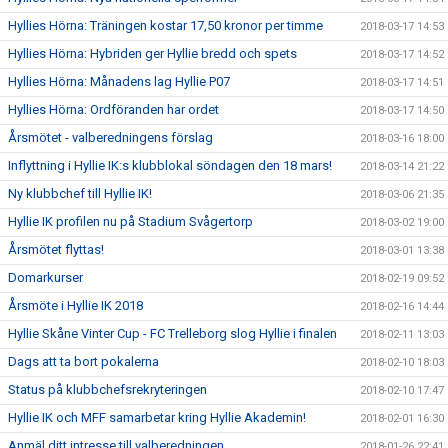
Hyllies Hörna: Träningen kostar 17,50 kronor per timme
2018-03-17 14:53
Hyllies Hörna: Hybriden ger Hyllie bredd och spets
2018-03-17 14:52
Hyllies Hörna: Månadens lag Hyllie P07
2018-03-17 14:51
Hyllies Hörna: Ordföranden har ordet
2018-03-17 14:50
Årsmötet - valberedningens förslag
2018-03-16 18:00
Inflyttning i Hyllie IK:s klubblokal söndagen den 18 mars!
2018-03-14 21:22
Ny klubbchef till Hyllie IK!
2018-03-06 21:35
Hyllie IK profilen nu på Stadium Svågertorp
2018-03-02 19:00
Årsmötet flyttas!
2018-03-01 13:38
Domarkurser
2018-02-19 09:52
Årsmöte i Hyllie IK 2018
2018-02-16 14:44
Hyllie Skåne Vinter Cup - FC Trelleborg slog Hyllie i finalen
2018-02-11 13:03
Dags att ta bort pokalerna
2018-02-10 18:03
Status på klubbchefsrekryteringen
2018-02-10 17:47
Hyllie IK och MFF samarbetar kring Hyllie Akademin!
2018-02-01 16:30
Anmäl ditt intresse till valberedningen
2018-01-26 22:41