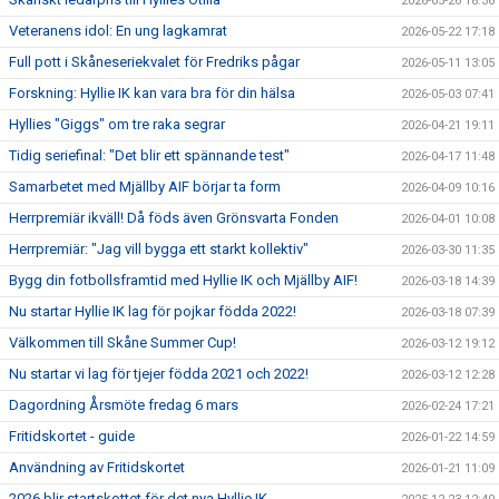
2026-05-26 18:36
Veteranens idol: En ung lagkamrat
2026-05-22 17:18
Full pott i Skåneseriekvalet för Fredriks pågar
2026-05-11 13:05
Forskning: Hyllie IK kan vara bra för din hälsa
2026-05-03 07:41
Hyllies "Giggs" om tre raka segrar
2026-04-21 19:11
Tidig seriefinal: "Det blir ett spännande test"
2026-04-17 11:48
Samarbetet med Mjällby AIF börjar ta form
2026-04-09 10:16
Herrpremiär ikväll! Då föds även Grönsvarta Fonden
2026-04-01 10:08
Herrpremiär: "Jag vill bygga ett starkt kollektiv"
2026-03-30 11:35
Bygg din fotbollsframtid med Hyllie IK och Mjällby AIF!
2026-03-18 14:39
Nu startar Hyllie IK lag för pojkar födda 2022!
2026-03-18 07:39
Välkommen till Skåne Summer Cup!
2026-03-12 19:12
Nu startar vi lag för tjejer födda 2021 och 2022!
2026-03-12 12:28
Dagordning Årsmöte fredag 6 mars
2026-02-24 17:21
Fritidskortet - guide
2026-01-22 14:59
Användning av Fritidskortet
2026-01-21 11:09
2026 blir startskottet för det nya Hyllie IK