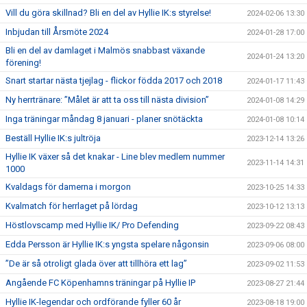
Vill du göra skillnad? Bli en del av Hyllie IK:s styrelse!
2024-02-06 13:30
Inbjudan till Årsmöte 2024
2024-01-28 17:00
Bli en del av damlaget i Malmös snabbast växande
2024-01-24 13:20
förening!
Snart startar nästa tjejlag - flickor födda 2017 och 2018
2024-01-17 11:43
Ny herrtränare: ”Målet är att ta oss till nästa division”
2024-01-08 14:29
Inga träningar måndag 8 januari - planer snötäckta
2024-01-08 10:14
Beställ Hyllie IK:s jultröja
2023-12-14 13:26
Hyllie IK växer så det knakar - Line blev medlem nummer
2023-11-14 14:31
1000
Kvaldags för damerna i morgon
2023-10-25 14:33
Kvalmatch för herrlaget på lördag
2023-10-12 13:13
Höstlovscamp med Hyllie IK/ Pro Defending
2023-09-22 08:43
Edda Persson är Hyllie IK:s yngsta spelare någonsin
2023-09-06 08:00
”De är så otroligt glada över att tillhöra ett lag”
2023-09-02 11:53
Angående FC Köpenhamns träningar på Hyllie IP
2023-08-27 21:44
Hyllie IK-legendar och ordförande fyller 60 år
2023-08-18 19:00