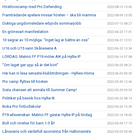
Höstlovscamp med Pro Defending
2022-08-15 13:46
Framträdande spelare missar hösten – ska bli mamma
2022-08-04 13:00
Duktiga ungdomsledare erbjöds sommarjobb
2022-07-15 08:27
En grönsvart manifestation
2022-06-23 17:41
10 segrar av 10 möjliga: "Inget lag är bättre än oss"
2022-06-21 12:51
U16 och U15 vann Skåneserie A
2022-06-20 13:34
LÖRDAG: Malmö FF P19 möter AIK på Hyllie IP
2022-06-14 07:08
”Om laget ger upp så är det kört”
2022-06-03 08:21
Här kan ni läsa senaste klubbtidningen - Hyllies Hörna
2022-06-03 00:30
Pro camp flyttas till hösten
2022-05-30 12:46
Sista chansen att anmäla till Summer Camp!
2022-05-29 09:59
Politiker på besök hos Hyllie IK
2022-05-25 08:14
Boka Pro-fotbollskola!
2022-05-20 15:39
P19-allsvenskan: Malmö FF gästar Hyllie IP på lördag
2022-05-16 18:40
Boll och rörelse för barn 1-3 år!
2022-05-04 17:10
Långvarig och värdefull sponsring från Hallonqvists
2022-05-03 09:40