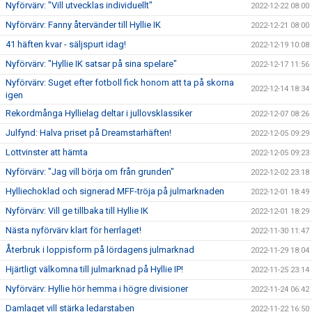
Nyförvärv: "Vill utvecklas individuellt"
2022-12-22 08:00
Nyförvärv: Fanny återvänder till Hyllie IK
2022-12-21 08:00
41 häften kvar - säljspurt idag!
2022-12-19 10:08
Nyförvärv: "Hyllie IK satsar på sina spelare"
2022-12-17 11:56
Nyförvärv: Suget efter fotboll fick honom att ta på skorna
2022-12-14 18:34
igen
Rekordmånga Hyllielag deltar i jullovsklassiker
2022-12-07 08:26
Julfynd: Halva priset på Dreamstarhäften!
2022-12-05 09:29
Lottvinster att hämta
2022-12-05 09:23
Nyförvärv: "Jag vill börja om från grunden"
2022-12-02 23:18
Hylliechoklad och signerad MFF-tröja på julmarknaden
2022-12-01 18:49
Nyförvärv: Vill ge tillbaka till Hyllie IK
2022-12-01 18:29
Nästa nyförvärv klart för herrlaget!
2022-11-30 11:47
Återbruk i loppisform på lördagens julmarknad
2022-11-29 18:04
Hjärtligt välkomna till julmarknad på Hyllie IP!
2022-11-25 23:14
Nyförvärv: Hyllie hör hemma i högre divisioner
2022-11-24 06:42
Damlaget vill stärka ledarstaben
2022-11-22 16:50