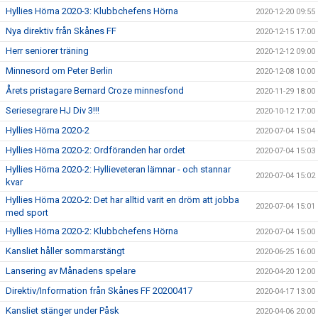
Hyllies Hörna 2020-3: Klubbchefens Hörna
2020-12-20 09:55
Nya direktiv från Skånes FF
2020-12-15 17:00
Herr seniorer träning
2020-12-12 09:00
Minnesord om Peter Berlin
2020-12-08 10:00
Årets pristagare Bernard Croze minnesfond
2020-11-29 18:00
Seriesegrare HJ Div 3!!!
2020-10-12 17:00
Hyllies Hörna 2020-2
2020-07-04 15:04
Hyllies Hörna 2020-2: Ordföranden har ordet
2020-07-04 15:03
Hyllies Hörna 2020-2: Hyllieveteran lämnar - och stannar
2020-07-04 15:02
kvar
Hyllies Hörna 2020-2: Det har alltid varit en dröm att jobba
2020-07-04 15:01
med sport
Hyllies Hörna 2020-2: Klubbchefens Hörna
2020-07-04 15:00
Kansliet håller sommarstängt
2020-06-25 16:00
Lansering av Månadens spelare
2020-04-20 12:00
Direktiv/Information från Skånes FF 20200417
2020-04-17 13:00
Kansliet stänger under Påsk
2020-04-06 20:00