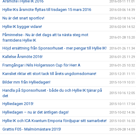
Årsmöte i Hyllie IK 2016
2016-03-11 11:01
Hyllie IKs årsmöte flyttas till tisdagen 15 mars 2016
2016-03-06 14:39
Nu är det snart sportlov!
2016-02-18 16:14
Hyllie IK bygger vidare!
2016-02-04 14:52
Påminnelse - Nu är det dags att ta nästa steg mot
2016-01-28 15:20
framtidens Hyllie IK
Höjd ersättning från Sponsorhuset - mer pengar till Hyllie IK!
2016-01-26 11:34
Kallelse Årsmöte 2016!
2016-01-25 11:29
Framgångar i Nils Holgersson Cup för Herr A
2016-01-25 10:32
Kansliet riktar ett stort tack till årets ungdomsdomare!
2015-12-31 11:11
Bilder mm från Hylliedagen!
2015-10-19 10:51
Handla på Sponsorhuset - både du och Hyllie IK tjänar på
2015-10-16 12:05
det
Hylliedagen 2015!
2015-10-11 17:54
Hylliedagen – nu är det äntligen dags!
2015-10-02 14:36
Hyllie IK och ICA Kvantum Emporia fördjupar sitt samarbete!
2015-10-01 16:33
Grattis F05 - Malmömästare 2015!
2015-09-28 14:09