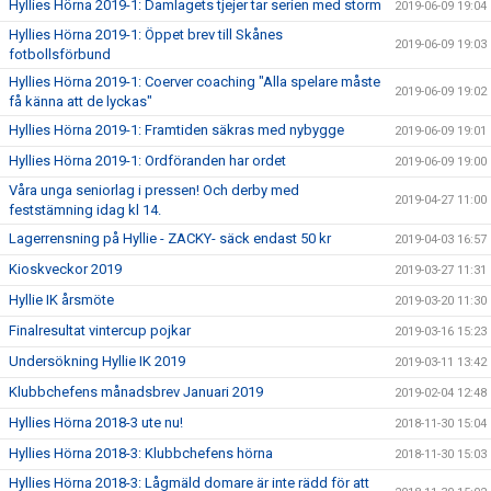
Hyllies Hörna 2019-1: Damlagets tjejer tar serien med storm
2019-06-09 19:04
Hyllies Hörna 2019-1: Öppet brev till Skånes
2019-06-09 19:03
fotbollsförbund
Hyllies Hörna 2019-1: Coerver coaching "Alla spelare måste
2019-06-09 19:02
få känna att de lyckas"
Hyllies Hörna 2019-1: Framtiden säkras med nybygge
2019-06-09 19:01
Hyllies Hörna 2019-1: Ordföranden har ordet
2019-06-09 19:00
Våra unga seniorlag i pressen! Och derby med
2019-04-27 11:00
feststämning idag kl 14.
Lagerrensning på Hyllie - ZACKY- säck endast 50 kr
2019-04-03 16:57
Kioskveckor 2019
2019-03-27 11:31
Hyllie IK årsmöte
2019-03-20 11:30
Finalresultat vintercup pojkar
2019-03-16 15:23
Undersökning Hyllie IK 2019
2019-03-11 13:42
Klubbchefens månadsbrev Januari 2019
2019-02-04 12:48
Hyllies Hörna 2018-3 ute nu!
2018-11-30 15:04
Hyllies Hörna 2018-3: Klubbchefens hörna
2018-11-30 15:03
Hyllies Hörna 2018-3: Lågmäld domare är inte rädd för att