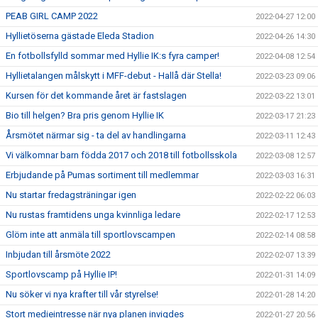
PEAB GIRL CAMP 2022
2022-04-27 12:00
Hyllietöserna gästade Eleda Stadion
2022-04-26 14:30
En fotbollsfylld sommar med Hyllie IK:s fyra camper!
2022-04-08 12:54
Hyllietalangen målskytt i MFF-debut - Hallå där Stella!
2022-03-23 09:06
Kursen för det kommande året är fastslagen
2022-03-22 13:01
Bio till helgen? Bra pris genom Hyllie IK
2022-03-17 21:23
Årsmötet närmar sig - ta del av handlingarna
2022-03-11 12:43
Vi välkomnar barn födda 2017 och 2018 till fotbollsskola
2022-03-08 12:57
Erbjudande på Pumas sortiment till medlemmar
2022-03-03 16:31
Nu startar fredagsträningar igen
2022-02-22 06:03
Nu rustas framtidens unga kvinnliga ledare
2022-02-17 12:53
Glöm inte att anmäla till sportlovscampen
2022-02-14 08:58
Inbjudan till årsmöte 2022
2022-02-07 13:39
Sportlovscamp på Hyllie IP!
2022-01-31 14:09
Nu söker vi nya krafter till vår styrelse!
2022-01-28 14:20
Stort medieintresse när nya planen invigdes
2022-01-27 20:56