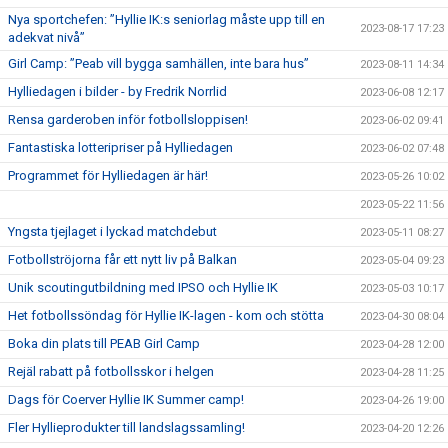
Nya sportchefen: ”Hyllie IK:s seniorlag måste upp till en
2023-08-17 17:23
adekvat nivå”
Girl Camp: ”Peab vill bygga samhällen, inte bara hus”
2023-08-11 14:34
Hylliedagen i bilder - by Fredrik Norrlid
2023-06-08 12:17
Rensa garderoben inför fotbollsloppisen!
2023-06-02 09:41
Fantastiska lotteripriser på Hylliedagen
2023-06-02 07:48
Programmet för Hylliedagen är här!
2023-05-26 10:02
2023-05-22 11:56
Yngsta tjejlaget i lyckad matchdebut
2023-05-11 08:27
Fotbollströjorna får ett nytt liv på Balkan
2023-05-04 09:23
Unik scoutingutbildning med IPSO och Hyllie IK
2023-05-03 10:17
Het fotbollssöndag för Hyllie IK-lagen - kom och stötta
2023-04-30 08:04
Boka din plats till PEAB Girl Camp
2023-04-28 12:00
Rejäl rabatt på fotbollsskor i helgen
2023-04-28 11:25
Dags för Coerver Hyllie IK Summer camp!
2023-04-26 19:00
Fler Hyllieprodukter till landslagssamling!
2023-04-20 12:26