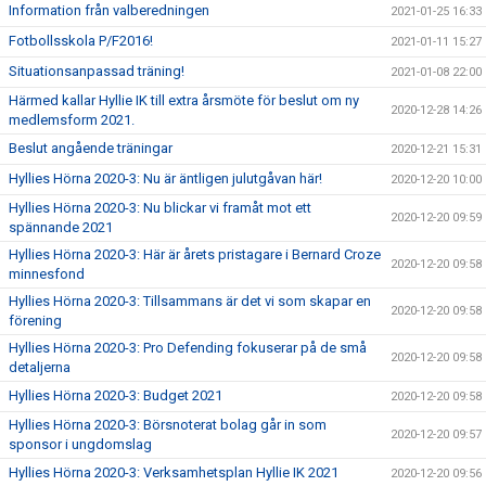
Information från valberedningen
2021-01-25 16:33
Fotbollsskola P/F2016!
2021-01-11 15:27
Situationsanpassad träning!
2021-01-08 22:00
Härmed kallar Hyllie IK till extra årsmöte för beslut om ny
2020-12-28 14:26
medlemsform 2021.
Beslut angående träningar
2020-12-21 15:31
Hyllies Hörna 2020-3: Nu är äntligen julutgåvan här!
2020-12-20 10:00
Hyllies Hörna 2020-3: Nu blickar vi framåt mot ett
2020-12-20 09:59
spännande 2021
Hyllies Hörna 2020-3: Här är årets pristagare i Bernard Croze
2020-12-20 09:58
minnesfond
Hyllies Hörna 2020-3: Tillsammans är det vi som skapar en
2020-12-20 09:58
förening
Hyllies Hörna 2020-3: Pro Defending fokuserar på de små
2020-12-20 09:58
detaljerna
Hyllies Hörna 2020-3: Budget 2021
2020-12-20 09:58
Hyllies Hörna 2020-3: Börsnoterat bolag går in som
2020-12-20 09:57
sponsor i ungdomslag
Hyllies Hörna 2020-3: Verksamhetsplan Hyllie IK 2021
2020-12-20 09:56