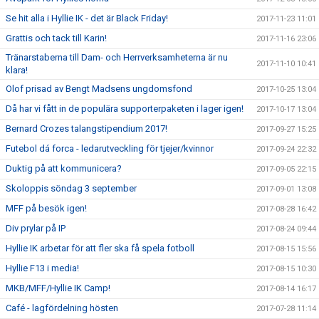
Se hit alla i Hyllie IK - det är Black Friday!
2017-11-23 11:01
Grattis och tack till Karin!
2017-11-16 23:06
Tränarstaberna till Dam- och Herrverksamheterna är nu
2017-11-10 10:41
klara!
Olof prisad av Bengt Madsens ungdomsfond
2017-10-25 13:04
Då har vi fått in de populära supporterpaketen i lager igen!
2017-10-17 13:04
Bernard Crozes talangstipendium 2017!
2017-09-27 15:25
Futebol dá forca - ledarutveckling för tjejer/kvinnor
2017-09-24 22:32
Duktig på att kommunicera?
2017-09-05 22:15
Skoloppis söndag 3 september
2017-09-01 13:08
MFF på besök igen!
2017-08-28 16:42
Div prylar på IP
2017-08-24 09:44
Hyllie IK arbetar för att fler ska få spela fotboll
2017-08-15 15:56
Hyllie F13 i media!
2017-08-15 10:30
MKB/MFF/Hyllie IK Camp!
2017-08-14 16:17
Café - lagfördelning hösten
2017-07-28 11:14