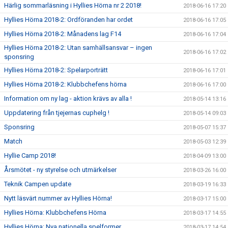
Härlig sommarläsning i Hyllies Hörna nr 2 2018!
2018-06-16 17:20
Hyllies Hörna 2018-2: Ordföranden har ordet
2018-06-16 17:05
Hyllies Hörna 2018-2: Månadens lag F14
2018-06-16 17:04
Hyllies Hörna 2018-2: Utan samhällsansvar – ingen
2018-06-16 17:02
sponsring
Hyllies Hörna 2018-2: Spelarporträtt
2018-06-16 17:01
Hyllies Hörna 2018-2: Klubbchefens hörna
2018-06-16 17:00
Information om ny lag - aktion krävs av alla !
2018-05-14 13:16
Uppdatering från tjejernas cuphelg !
2018-05-14 09:03
Sponsring
2018-05-07 15:37
Match
2018-05-03 12:39
Hyllie Camp 2018!
2018-04-09 13:00
Årsmötet - ny styrelse och utmärkelser
2018-03-26 16:00
Teknik Campen update
2018-03-19 16:33
Nytt läsvärt nummer av Hyllies Hörna!
2018-03-17 15:00
Hyllies Hörna: Klubbchefens Hörna
2018-03-17 14:55
Hyllies Hörna: Nya nationella spelformer
2018-03-17 14:54