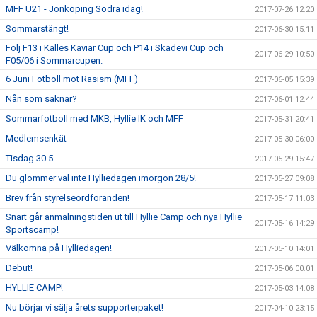
MFF U21 - Jönköping Södra idag!
2017-07-26 12:20
Sommarstängt!
2017-06-30 15:11
Följ F13 i Kalles Kaviar Cup och P14 i Skadevi Cup och
2017-06-29 10:50
F05/06 i Sommarcupen.
6 Juni Fotboll mot Rasism (MFF)
2017-06-05 15:39
Nån som saknar?
2017-06-01 12:44
Sommarfotboll med MKB, Hyllie IK och MFF
2017-05-31 20:41
Medlemsenkät
2017-05-30 06:00
Tisdag 30.5
2017-05-29 15:47
Du glömmer väl inte Hylliedagen imorgon 28/5!
2017-05-27 09:08
Brev från styrelseordföranden!
2017-05-17 11:03
Snart går anmälningstiden ut till Hyllie Camp och nya Hyllie
2017-05-16 14:29
Sportscamp!
Välkomna på Hylliedagen!
2017-05-10 14:01
Debut!
2017-05-06 00:01
HYLLIE CAMP!
2017-05-03 14:08
Nu börjar vi sälja årets supporterpaket!
2017-04-10 23:15