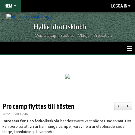
HEM
LOGGA IN
Hyllie Idrottsklubb
Gemenskap - Stolthet - Glädje - Prestation
HEM
GRÖNSVARTA NYHETER
KALENDER
MATCHER
Pro camp flyttas till hösten
<
>
OM HYLLIE IK
2022-05-30 12:46
Intresset för Pro fotbollsskola
har dessvärre varit något i underkant. Det
KONTAKT
kan bero på att vi i år har många camper, varav flera är etablerade sedan
länge, i anslutning till varandra.