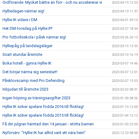
Ordförande: Mycket bättre än förr - och nu accelererar vi
2023-04-19 12:53
Hylliedagen närmar sig!
2023-04-13 11:37
Hyllie IK vidare i DM
2023-04-01 09:10
Het DM-torsdag på Hyllie IP!
2023-03-27 18:34
Pro fotbollsskola i påsk närmar sig!
2023-03-26 20:13
Hylliepåg på landslagsläger
2023-03-15 13:35
Snart stundar årsmöte
2023-03-10 16:19
Boka hotell - gynna Hyllie IK
2023-03-07 14:46
Det börjar närma sig seriestart!
2023-03-07 12:01
Påsklovscamp med Pro Defending
2023-02-07 13:53
Inbjudan till årsmöte 2023
2023-02-02 08:31
Ingen höjning av träningsavgifter 2023
2023-01-30 08:56
Hyllie IK söker spelare födda 2016 till flicklag!
2023-01-19 12:00
Hyllie IK söker spelare födda 2015 till flicklag!
2023-01-04 15:12
Få din julgran hämtad den 14 januari - stötta barnen
2023-01-03 22:00
Nyförvärv: "Hyllie IK har alltid varit ett nära hem"
2022-12-23 08:00