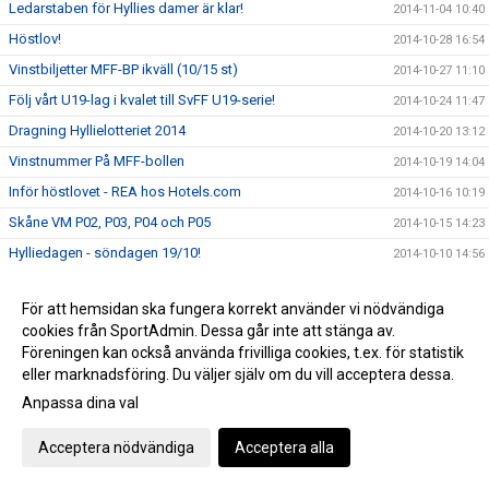
Ledarstaben för Hyllies damer är klar!
2014-11-04 10:40
Höstlov!
2014-10-28 16:54
Vinstbiljetter MFF-BP ikväll (10/15 st)
2014-10-27 11:10
Följ vårt U19-lag i kvalet till SvFF U19-serie!
2014-10-24 11:47
Dragning Hyllielotteriet 2014
2014-10-20 13:12
Vinstnummer På MFF-bollen
2014-10-19 14:04
Inför höstlovet - REA hos Hotels.com
2014-10-16 10:19
Skåne VM P02, P03, P04 och P05
2014-10-15 14:23
Hylliedagen - söndagen 19/10!
2014-10-10 14:56
Futsal!
2014-10-10 13:18
För att hemsidan ska fungera korrekt använder vi nödvändiga
Boka hotellet via Sponsorhuset
2014-10-08 11:28
cookies från SportAdmin. Dessa går inte att stänga av.
Tränarutbildningar hösten 2014
2014-10-06 11:58
Föreningen kan också använda frivilliga cookies, t.ex. för statistik
eller marknadsföring. Du väljer själv om du vill acceptera dessa.
Erbjudande via Sponsorhuset!
2014-09-29 10:19
Anpassa dina val
Hylliedagen 19:e oktober!
2014-09-23 20:25
Boka din flygresa via SAS - både du och Hyllie IK får
2014-09-17 11:22
Acceptera nödvändiga
Acceptera alla
pengar!
Nu startar Hyllie Akademin!
2014-09-10 15:44