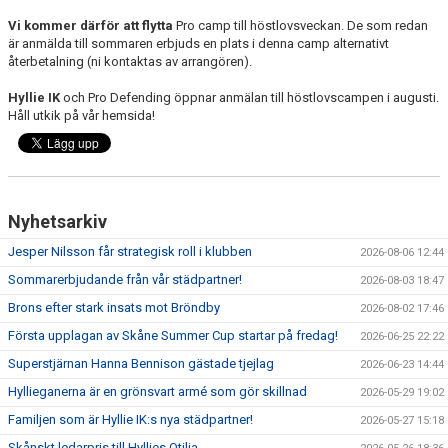
KIOSKEN
Vi kommer därför att flytta
Pro camp till höstlovsveckan. De som redan
är anmälda till sommaren erbjuds en plats i denna camp alternativt
SPONSORER
återbetalning (ni kontaktas av arrangören).
Hyllie IK
och Pro Defending öppnar anmälan till höstlovscampen i augusti.
HYLLIEDAGEN
Håll utkik på vår hemsida!
FÖR BESÖKARE
MEDLEMSKAP
Nyhetsarkiv
Jesper Nilsson får strategisk roll i klubben
2026-08-06 12:44
Sommarerbjudande från vår städpartner!
2026-08-03 18:47
Brons efter stark insats mot Bröndby
2026-08-02 17:46
Första upplagan av Skåne Summer Cup startar på fredag!
2026-06-25 22:22
Superstjärnan Hanna Bennison gästade tjejlag
2026-06-23 14:44
Hyllieganerna är en grönsvart armé som gör skillnad
2026-05-29 19:02
Familjen som är Hyllie IK:s nya städpartner!
2026-05-27 15:18
Skånskt ledarpris till Hyllies Otilia