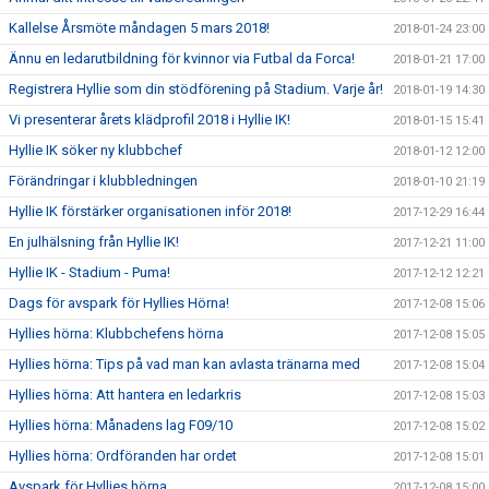
Kallelse Årsmöte måndagen 5 mars 2018!
2018-01-24 23:00
Ännu en ledarutbildning för kvinnor via Futbal da Forca!
2018-01-21 17:00
Registrera Hyllie som din stödförening på Stadium. Varje år!
2018-01-19 14:30
Vi presenterar årets klädprofil 2018 i Hyllie IK!
2018-01-15 15:41
Hyllie IK söker ny klubbchef
2018-01-12 12:00
Förändringar i klubbledningen
2018-01-10 21:19
Hyllie IK förstärker organisationen inför 2018!
2017-12-29 16:44
En julhälsning från Hyllie IK!
2017-12-21 11:00
Hyllie IK - Stadium - Puma!
2017-12-12 12:21
Dags för avspark för Hyllies Hörna!
2017-12-08 15:06
Hyllies hörna: Klubbchefens hörna
2017-12-08 15:05
Hyllies hörna: Tips på vad man kan avlasta tränarna med
2017-12-08 15:04
Hyllies hörna: Att hantera en ledarkris
2017-12-08 15:03
Hyllies hörna: Månadens lag F09/10
2017-12-08 15:02
Hyllies hörna: Ordföranden har ordet
2017-12-08 15:01
Avspark för Hyllies hörna
2017-12-08 15:00