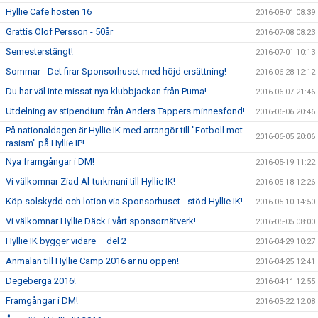
Hyllie Cafe hösten 16
2016-08-01 08:39
Grattis Olof Persson - 50år
2016-07-08 08:23
Semesterstängt!
2016-07-01 10:13
Sommar - Det firar Sponsorhuset med höjd ersättning!
2016-06-28 12:12
Du har väl inte missat nya klubbjackan från Puma!
2016-06-07 21:46
Utdelning av stipendium från Anders Tappers minnesfond!
2016-06-06 20:46
På nationaldagen är Hyllie IK med arrangör till "Fotboll mot
2016-06-05 20:06
rasism" på Hyllie IP!
Nya framgångar i DM!
2016-05-19 11:22
Vi välkomnar Ziad Al-turkmani till Hyllie IK!
2016-05-18 12:26
Köp solskydd och lotion via Sponsorhuset - stöd Hyllie IK!
2016-05-10 14:50
Vi välkomnar Hyllie Däck i vårt sponsornätverk!
2016-05-05 08:00
Hyllie IK bygger vidare – del 2
2016-04-29 10:27
Anmälan till Hyllie Camp 2016 är nu öppen!
2016-04-25 12:41
Degeberga 2016!
2016-04-11 12:55
Framgångar i DM!
2016-03-22 12:08