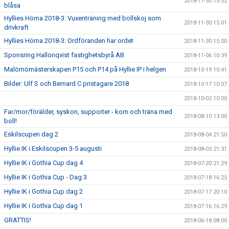
2018-11-30 15:02
blåsa
Hyllies Hörna 2018-3: Vuxenträning med bollskoj som
2018-11-30 15:01
drivkraft
Hyllies Hörna 2018-3: Ordföranden har ordet
2018-11-30 15:00
Sponsring Hallonqvist fastighetsbyrå AB
2018-11-06 10:39
Malömömästerskapen P15 och P14 på Hyllie IP i helgen
2018-10-19 10:41
Bilder: Ulf S och Bernard C pristagare 2018
2018-10-17 10:07
2018-10-02 10:00
Far/mor/förälder, syskon, supporter - kom och träna med
2018-08-10 13:00
boll!
Eskilscupen dag 2
2018-08-04 21:50
Hyllie IK i Eskilscupen 3-5 augusti
2018-08-03 21:31
Hyllie IK i Gothia Cup dag 4
2018-07-20 21:29
Hyllie IK i Gothia Cup - Dag 3
2018-07-18 16:25
Hyllie IK i Gothia Cup dag 2
2018-07-17 20:10
Hyllie IK i Gothia Cup dag 1
2018-07-16 16:29
GRATTIS!
2018-06-18 08:00