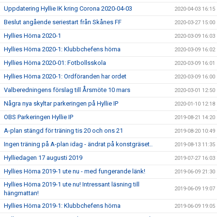
Uppdatering Hyllie IK kring Corona 2020-04-03
2020-04-03 16:15
Beslut angående seriestart från Skånes FF
2020-03-27 15:00
Hyllies Hörna 2020-1
2020-03-09 16:03
Hyllies Hörna 2020-1: Klubbchefens hörna
2020-03-09 16:02
Hyllies Hörna 2020-01: Fotbollsskola
2020-03-09 16:01
Hyllies Hörna 2020-1: Ordföranden har ordet
2020-03-09 16:00
Valberedningens förslag till Årsmöte 10 mars
2020-03-01 12:50
Några nya skyltar parkeringen på Hyllie IP
2020-01-10 12:18
OBS Parkeringen Hyllie IP
2019-08-21 14:20
A-plan stängd för träning tis 20 och ons 21
2019-08-20 10:49
Ingen träning på A-plan idag - ändrat på konstgräset..
2019-08-13 11:35
Hylliedagen 17 augusti 2019
2019-07-27 16:03
Hyllies Hörna 2019-1 ute nu - med fungerande länk!
2019-06-09 21:30
Hyllies Hörna 2019-1 ute nu! Intressant läsning till
2019-06-09 19:07
hängmattan!
Hyllies Hörna 2019-1: Klubbchefens hörna
2019-06-09 19:05