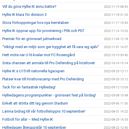
Vill du göra Hyllie IK ännu bättre?
2022-11-19 08:45
Hyllie IK klara för division 3
2022-11-18 21:53
Stora förhoppningar hos nya herrstaben
2022-11-17 10:45
Hyllie IK öppnar upp för provträning i P06 och P07
2022-11-14 13:55
Premiär för en grönsvart julmarknad
2022-11-04 12:18
”Viktigt med en miljö som ger trygghet att få vara sig själv”
2022-11-01 14:07
Hett möte när U16 kvalar mot FC Rosengård
2022-10-19 09:40
Sista chansen att anmäla till Pro Defending på höstlovet
2022-10-14 15:14
Hyllie IK:s U15 till nationella ligacupen
2022-09-23 12:17
Platser kvar till höstlovscamp med Pro Defending
2022-09-20 10:12
Tack för en fantastisk Hylliedag!
2022-09-12 13:09
Hylliedagens programpunkter - grönsvart fest på lördag!
2022-09-08 10:48
Enkelt att stötta ditt lag genom Stadium
2022-09-06 11:56
Lämna bidrag till vår fotbollsloppis 10 september!
2022-08-31 14:22
Fotboll för alla! – Med Hyllie IK
2022-08-29 14:33
Hylliedagen återuppstår 10 september
2022-08-22 12:40