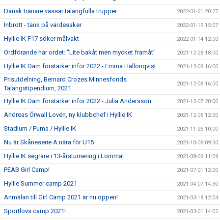
Dansk tränare vässar talangfulla trupper
2022-01-21 20:27
Inbrott - tänk på värdesaker
2022-01-19 15:07
Hyllie IK F17 söker målvakt
2022-01-14 12:00
Ordförande har ordet: "Lite bakåt men mycket framåt"
2021-12-28 18:00
Hyllie IK Dam förstärker inför 2022 - Emma Hallonqvist
2021-12-09 16:00
Prisutdelning, Bernard Crozes Minnesfonds
2021-12-08 16:00
Talangstipendium, 2021
Hyllie IK Dam förstärker inför 2022 - Julia Andersson
2021-12-07 20:00
Andreas Örwall Lovén, ny klubbchef i Hyllie IK
2021-12-06 12:00
Stadium / Puma / Hyllie IK
2021-11-25 10:00
Nu är Skåneserie A nära för U15
2021-10-08 09:30
Hyllie IK segrare i 13-årsturnering i Lomma!
2021-08-09 11:09
PEAB Girl Camp!
2021-07-01 12:00
Hyllie Summer camp 2021
2021-04-07 14:30
Anmälan till Girl Camp 2021 är nu öppen!
2021-03-18 12:04
Sportlovs camp 2021!
2021-03-01 14:02