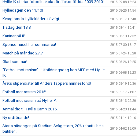
Hyllie IK startar fotbollsskola för flickor födda 2009-2010!
2015-09-08 15:23
Hylliedagen den 11/10!
2015-08-25 14:54
Kvarglömda Hylliekläder + övrigt
2015-08-17 15:48
Tisdag den 18.8
2015-08-14 10:41
Kaniner på IP
2015-08-13 12:32
Sponsorhuset har sommarrea!
2015-07-30 15:17
Match på måndag 27.7
2015-07-24 13:20
Glad sommar!
2015-06-26 12:25
"Fotboll mot rasism" - Utbildningsdag hos MFF med Hyllie
2015-06-08 16:23
IK
Årets stipendiater till Anders Tappers minnesfond!
2015-05-19 10:36
Fotboll mot rasism 2015!
2015-05-17 21:07
Fotboll mot rasism på Hyllie IP!
2015-05-13 22:20
Anmäl dig till Hyllie Camp 2015!
2015-04-23 11:44
Ny ordförande!
2015-04-14 10:16
Starta säsongen på Stadium Svågertorp, 20% rabatt i hela
2015-04-02 15:09
butiken!