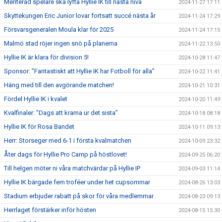
Meriterad spelare ska lyfta Hyllie IK till nästa nivå
2024-11-27 17:11
Skyttekungen Eric Junior lovar fortsatt succé nästa år
2024-11-24 17:29
Försvarsgeneralen Moula klar för 2025
2024-11-24 17:15
Malmö stad röjer ingen snö på planerna
2024-11-22 13:50
Hyllie IK är klara för division 5!
2024-10-28 11:47
Sponsor: ”Fantastiskt att Hyllie IK har Fotboll för alla”
2024-10-22 11:41
Häng med till den avgörande matchen!
2024-10-21 10:31
Fördel Hyllie IK i kvalet
2024-10-20 11:49
Kvalfinaler: ”Dags att krama ur det sista”
2024-10-18 08:18
Hyllie IK för Rosa Bandet
2024-10-11 09:13
Herr: Storseger med 6-1 i första kvalmatchen
2024-10-09 23:32
Åter dags för Hyllie Pro Camp på höstlovet!
2024-09-25 06:20
Till helgen möter ni våra matchvärdar på Hyllie IP
2024-09-03 11:14
Hyllie IK bärgade fem troféer under het cupsommar
2024-08-26 13:03
Stadium erbjuder rabatt på skor för våra medlemmar
2024-08-23 09:13
Herrlaget förstärker inför hösten
2024-08-15 15:30