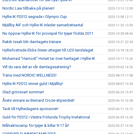
2025-12-23 12:40
Nordic Law tillbaka på planen!
2025-12-15 12:00
Hyllie IK P2012 segrade i Olympic Cup
2025-12-08 12:11
Mjällby AIF och Hyllie IK inleder samarbetsavtal
2025-11-25 13:30
Nu öppnar Hyllie IK för provspel för tjejer födda 2011
2025-10-28 08:46
Rakib Issah blir damlagets tränare
2025-10-21 22:34
Hylliefostrade Ebba Steen uttagen till U23-landslaget
2025-10-18 18:25
Mohamad ”Hamodi” Hotait tar över herrlaget i Hyllie IK
2025-10-17 15:26
Vill du vara del av vår damlagssatsning?
2025-09-02 14:26
Träna med NORDIC WELLNESS!
2025-08-19 17:08
Hyllie IK P2012 vinner guld i Mjällby!
2025-08-07 15:34
Glad grönsvart sommar!
2025-06-24 15:47
Årets vinnare av Bernard Croze-stipendiet!
2025-06-16 16:28
Tack till Hylliedagens sponsorer!
2025-06-11 16:15
Guld för P2012 i Västra Frölunda Trophy Invitational
2025-06-09 16:30
Målvaktscamp för tjejer & killar 9-17 år!
2025-05-27 14:50
COERVER SUMMERCAMP 2025