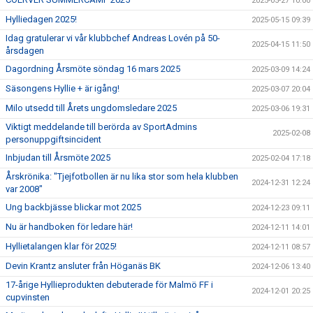
2025-05-27 10:00
Hylliedagen 2025!
2025-05-15 09:39
Idag gratulerar vi vår klubbchef Andreas Lovén på 50-
2025-04-15 11:50
årsdagen
Dagordning Årsmöte söndag 16 mars 2025
2025-03-09 14:24
Säsongens Hyllie + är igång!
2025-03-07 20:04
Milo utsedd till Årets ungdomsledare 2025
2025-03-06 19:31
Viktigt meddelande till berörda av SportAdmins
2025-02-08
personuppgiftsincident
Inbjudan till Årsmöte 2025
2025-02-04 17:18
Årskrönika: "Tjejfotbollen är nu lika stor som hela klubben
2024-12-31 12:24
var 2008"
Ung backbjässe blickar mot 2025
2024-12-23 09:11
Nu är handboken för ledare här!
2024-12-11 14:01
Hyllietalangen klar för 2025!
2024-12-11 08:57
Devin Krantz ansluter från Höganäs BK
2024-12-06 13:40
17-årige Hyllieprodukten debuterade för Malmö FF i
2024-12-01 20:25
cupvinsten