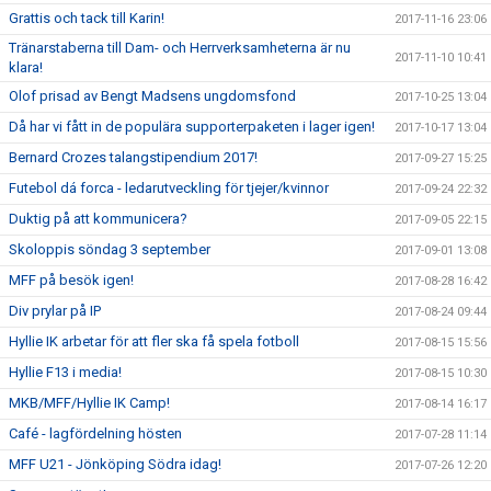
Grattis och tack till Karin!
2017-11-16 23:06
Tränarstaberna till Dam- och Herrverksamheterna är nu
2017-11-10 10:41
klara!
Olof prisad av Bengt Madsens ungdomsfond
2017-10-25 13:04
Då har vi fått in de populära supporterpaketen i lager igen!
2017-10-17 13:04
Bernard Crozes talangstipendium 2017!
2017-09-27 15:25
Futebol dá forca - ledarutveckling för tjejer/kvinnor
2017-09-24 22:32
Duktig på att kommunicera?
2017-09-05 22:15
Skoloppis söndag 3 september
2017-09-01 13:08
MFF på besök igen!
2017-08-28 16:42
Div prylar på IP
2017-08-24 09:44
Hyllie IK arbetar för att fler ska få spela fotboll
2017-08-15 15:56
Hyllie F13 i media!
2017-08-15 10:30
MKB/MFF/Hyllie IK Camp!
2017-08-14 16:17
Café - lagfördelning hösten
2017-07-28 11:14
MFF U21 - Jönköping Södra idag!
2017-07-26 12:20