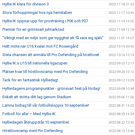
Hyllie IK klara för division 3
2022-11-18 21:53
Stora förhoppningar hos nya herrstaben
2022-11-17 10:45
Hyllie IK öppnar upp för provträning i P06 och P07
2022-11-14 13:55
Premiär för en grönsvart julmarknad
2022-11-04 12:18
”Viktigt med en miljö som ger trygghet att få vara sig själv”
2022-11-01 14:07
Hett möte när U16 kvalar mot FC Rosengård
2022-10-19 09:40
Sista chansen att anmäla till Pro Defending på höstlovet
2022-10-14 15:14
Hyllie IK:s U15 till nationella ligacupen
2022-09-23 12:17
Platser kvar till höstlovscamp med Pro Defending
2022-09-20 10:12
Tack för en fantastisk Hylliedag!
2022-09-12 13:09
Hylliedagens programpunkter - grönsvart fest på lördag!
2022-09-08 10:48
Enkelt att stötta ditt lag genom Stadium
2022-09-06 11:56
Lämna bidrag till vår fotbollsloppis 10 september!
2022-08-31 14:22
Fotboll för alla! – Med Hyllie IK
2022-08-29 14:33
Hylliedagen återuppstår 10 september
2022-08-22 12:40
Höstlovscamp med Pro Defending
2022-08-15 13:46