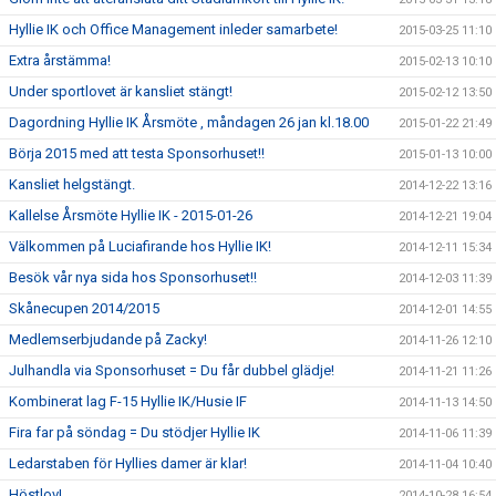
Hyllie IK och Office Management inleder samarbete!
2015-03-25 11:10
Extra årstämma!
2015-02-13 10:10
Under sportlovet är kansliet stängt!
2015-02-12 13:50
Dagordning Hyllie IK Årsmöte , måndagen 26 jan kl.18.00
2015-01-22 21:49
Börja 2015 med att testa Sponsorhuset!!
2015-01-13 10:00
Kansliet helgstängt.
2014-12-22 13:16
Kallelse Årsmöte Hyllie IK - 2015-01-26
2014-12-21 19:04
Välkommen på Luciafirande hos Hyllie IK!
2014-12-11 15:34
Besök vår nya sida hos Sponsorhuset!!
2014-12-03 11:39
Skånecupen 2014/2015
2014-12-01 14:55
Medlemserbjudande på Zacky!
2014-11-26 12:10
Julhandla via Sponsorhuset = Du får dubbel glädje!
2014-11-21 11:26
Kombinerat lag F-15 Hyllie IK/Husie IF
2014-11-13 14:50
Fira far på söndag = Du stödjer Hyllie IK
2014-11-06 11:39
Ledarstaben för Hyllies damer är klar!
2014-11-04 10:40
Höstlov!
2014-10-28 16:54