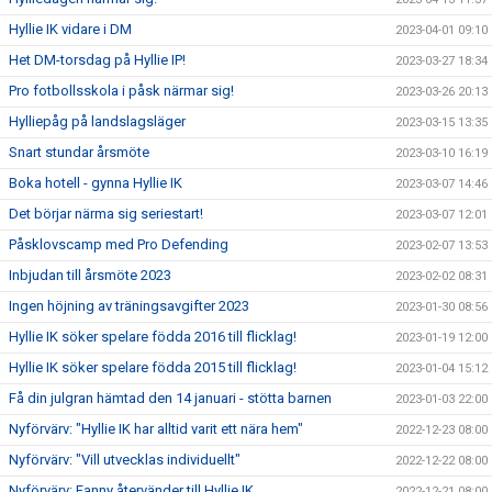
Hyllie IK vidare i DM
2023-04-01 09:10
Het DM-torsdag på Hyllie IP!
2023-03-27 18:34
Pro fotbollsskola i påsk närmar sig!
2023-03-26 20:13
Hylliepåg på landslagsläger
2023-03-15 13:35
Snart stundar årsmöte
2023-03-10 16:19
Boka hotell - gynna Hyllie IK
2023-03-07 14:46
Det börjar närma sig seriestart!
2023-03-07 12:01
Påsklovscamp med Pro Defending
2023-02-07 13:53
Inbjudan till årsmöte 2023
2023-02-02 08:31
Ingen höjning av träningsavgifter 2023
2023-01-30 08:56
Hyllie IK söker spelare födda 2016 till flicklag!
2023-01-19 12:00
Hyllie IK söker spelare födda 2015 till flicklag!
2023-01-04 15:12
Få din julgran hämtad den 14 januari - stötta barnen
2023-01-03 22:00
Nyförvärv: "Hyllie IK har alltid varit ett nära hem"
2022-12-23 08:00
Nyförvärv: "Vill utvecklas individuellt"
2022-12-22 08:00
Nyförvärv: Fanny återvänder till Hyllie IK
2022-12-21 08:00