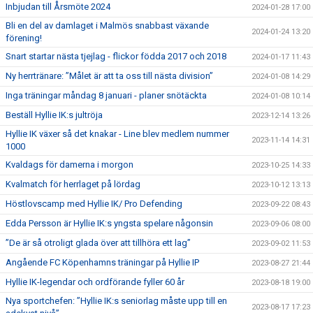
Inbjudan till Årsmöte 2024
2024-01-28 17:00
Bli en del av damlaget i Malmös snabbast växande
2024-01-24 13:20
förening!
Snart startar nästa tjejlag - flickor födda 2017 och 2018
2024-01-17 11:43
Ny herrtränare: ”Målet är att ta oss till nästa division”
2024-01-08 14:29
Inga träningar måndag 8 januari - planer snötäckta
2024-01-08 10:14
Beställ Hyllie IK:s jultröja
2023-12-14 13:26
Hyllie IK växer så det knakar - Line blev medlem nummer
2023-11-14 14:31
1000
Kvaldags för damerna i morgon
2023-10-25 14:33
Kvalmatch för herrlaget på lördag
2023-10-12 13:13
Höstlovscamp med Hyllie IK/ Pro Defending
2023-09-22 08:43
Edda Persson är Hyllie IK:s yngsta spelare någonsin
2023-09-06 08:00
”De är så otroligt glada över att tillhöra ett lag”
2023-09-02 11:53
Angående FC Köpenhamns träningar på Hyllie IP
2023-08-27 21:44
Hyllie IK-legendar och ordförande fyller 60 år
2023-08-18 19:00
Nya sportchefen: ”Hyllie IK:s seniorlag måste upp till en
2023-08-17 17:23