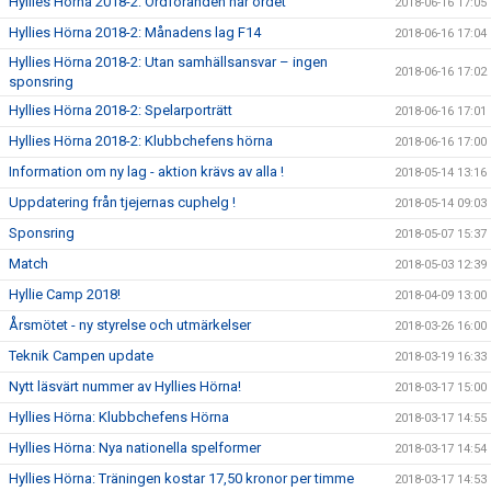
Hyllies Hörna 2018-2: Ordföranden har ordet
2018-06-16 17:05
Hyllies Hörna 2018-2: Månadens lag F14
2018-06-16 17:04
Hyllies Hörna 2018-2: Utan samhällsansvar – ingen
2018-06-16 17:02
sponsring
Hyllies Hörna 2018-2: Spelarporträtt
2018-06-16 17:01
Hyllies Hörna 2018-2: Klubbchefens hörna
2018-06-16 17:00
Information om ny lag - aktion krävs av alla !
2018-05-14 13:16
Uppdatering från tjejernas cuphelg !
2018-05-14 09:03
Sponsring
2018-05-07 15:37
Match
2018-05-03 12:39
Hyllie Camp 2018!
2018-04-09 13:00
Årsmötet - ny styrelse och utmärkelser
2018-03-26 16:00
Teknik Campen update
2018-03-19 16:33
Nytt läsvärt nummer av Hyllies Hörna!
2018-03-17 15:00
Hyllies Hörna: Klubbchefens Hörna
2018-03-17 14:55
Hyllies Hörna: Nya nationella spelformer
2018-03-17 14:54
Hyllies Hörna: Träningen kostar 17,50 kronor per timme
2018-03-17 14:53