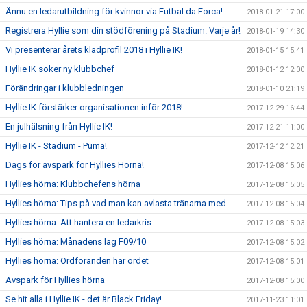
Ännu en ledarutbildning för kvinnor via Futbal da Forca!
2018-01-21 17:00
Registrera Hyllie som din stödförening på Stadium. Varje år!
2018-01-19 14:30
Vi presenterar årets klädprofil 2018 i Hyllie IK!
2018-01-15 15:41
Hyllie IK söker ny klubbchef
2018-01-12 12:00
Förändringar i klubbledningen
2018-01-10 21:19
Hyllie IK förstärker organisationen inför 2018!
2017-12-29 16:44
En julhälsning från Hyllie IK!
2017-12-21 11:00
Hyllie IK - Stadium - Puma!
2017-12-12 12:21
Dags för avspark för Hyllies Hörna!
2017-12-08 15:06
Hyllies hörna: Klubbchefens hörna
2017-12-08 15:05
Hyllies hörna: Tips på vad man kan avlasta tränarna med
2017-12-08 15:04
Hyllies hörna: Att hantera en ledarkris
2017-12-08 15:03
Hyllies hörna: Månadens lag F09/10
2017-12-08 15:02
Hyllies hörna: Ordföranden har ordet
2017-12-08 15:01
Avspark för Hyllies hörna
2017-12-08 15:00
Se hit alla i Hyllie IK - det är Black Friday!
2017-11-23 11:01