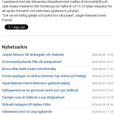
I samband med det allsvenska klassikermötet mellan di himmelsblå och
KIOSKEN
näst mesta mästarna från Göteborg var Hyllie IK:s F11/12-tjejer inbjudna för
att spela förmatch och eskortera spelarna in på plan.
SPONSORER
"Det var en häftig glädje och lycka hos våra tjejer", säger tränaren David
Franck.
HYLLIEDAGEN
FÖR BESÖKARE
Nyhetsarkiv
MEDLEMSKAP
Jesper Nilsson får strategisk roll i klubben
2026-08-06 12:44
Sommarerbjudande från vår städpartner!
2026-08-03 18:47
Brons efter stark insats mot Bröndby
2026-08-02 17:46
Första upplagan av Skåne Summer Cup startar på fredag!
2026-06-25 22:22
Superstjärnan Hanna Bennison gästade tjejlag
2026-06-23 14:44
Hyllieganerna är en grönsvart armé som gör skillnad
2026-05-29 19:02
Familjen som är Hyllie IK:s nya städpartner!
2026-05-27 15:18
Skånskt ledarpris till Hyllies Otilia
2026-05-26 18:36
Veteranens idol: En ung lagkamrat
2026-05-22 17:18