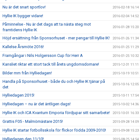
Nu är det snart sportlov!
2016-02-18 16:14
Hyllie IK bygger vidare!
2016-02-04 14:52
Påminnelse - Nu är det dags att ta nästa steg mot
2016-01-28 15:20
framtidens Hyllie IK
Höjd ersättning från Sponsorhuset - mer pengar till Hyllie IK!
2016-01-26 11:34
Kallelse Årsmöte 2016!
2016-01-25 11:29
Framgångar i Nils Holgersson Cup för Herr A
2016-01-25 10:32
Kansliet riktar ett stort tack till årets ungdomsdomare!
2015-12-31 11:11
Bilder mm från Hylliedagen!
2015-10-19 10:51
Handla på Sponsorhuset - både du och Hyllie IK tjänar på
2015-10-16 12:05
det
Hylliedagen 2015!
2015-10-11 17:54
Hylliedagen – nu är det äntligen dags!
2015-10-02 14:36
Hyllie IK och ICA Kvantum Emporia fördjupar sitt samarbete!
2015-10-01 16:33
Grattis F05 - Malmömästare 2015!
2015-09-28 14:09
Hyllie IK startar fotbollsskola för flickor födda 2009-2010!
2015-09-08 15:23
Hylliedagen den 11/10!
2015-08-25 14:54