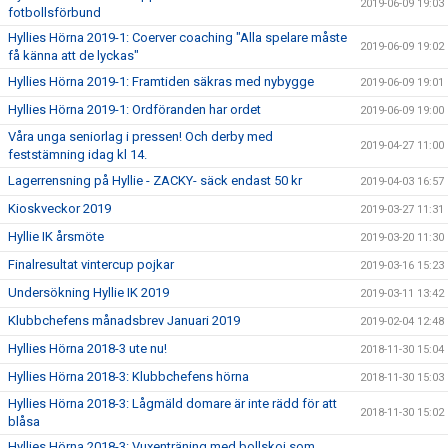
2019-06-09 19:03
fotbollsförbund
Hyllies Hörna 2019-1: Coerver coaching "Alla spelare måste
2019-06-09 19:02
få känna att de lyckas"
Hyllies Hörna 2019-1: Framtiden säkras med nybygge
2019-06-09 19:01
Hyllies Hörna 2019-1: Ordföranden har ordet
2019-06-09 19:00
Våra unga seniorlag i pressen! Och derby med
2019-04-27 11:00
feststämning idag kl 14.
Lagerrensning på Hyllie - ZACKY- säck endast 50 kr
2019-04-03 16:57
Kioskveckor 2019
2019-03-27 11:31
Hyllie IK årsmöte
2019-03-20 11:30
Finalresultat vintercup pojkar
2019-03-16 15:23
Undersökning Hyllie IK 2019
2019-03-11 13:42
Klubbchefens månadsbrev Januari 2019
2019-02-04 12:48
Hyllies Hörna 2018-3 ute nu!
2018-11-30 15:04
Hyllies Hörna 2018-3: Klubbchefens hörna
2018-11-30 15:03
Hyllies Hörna 2018-3: Lågmäld domare är inte rädd för att
2018-11-30 15:02
blåsa
Hyllies Hörna 2018-3: Vuxenträning med bollskoj som