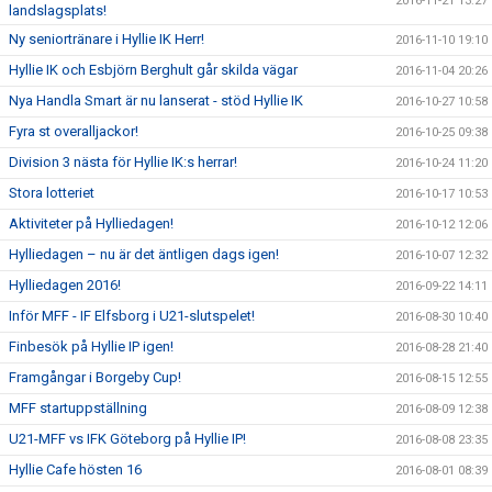
2016-11-21 13:27
landslagsplats!
Ny seniortränare i Hyllie IK Herr!
2016-11-10 19:10
Hyllie IK och Esbjörn Berghult går skilda vägar
2016-11-04 20:26
Nya Handla Smart är nu lanserat - stöd Hyllie IK
2016-10-27 10:58
Fyra st overalljackor!
2016-10-25 09:38
Division 3 nästa för Hyllie IK:s herrar!
2016-10-24 11:20
Stora lotteriet
2016-10-17 10:53
Aktiviteter på Hylliedagen!
2016-10-12 12:06
Hylliedagen – nu är det äntligen dags igen!
2016-10-07 12:32
Hylliedagen 2016!
2016-09-22 14:11
Inför MFF - IF Elfsborg i U21-slutspelet!
2016-08-30 10:40
Finbesök på Hyllie IP igen!
2016-08-28 21:40
Framgångar i Borgeby Cup!
2016-08-15 12:55
MFF startuppställning
2016-08-09 12:38
U21-MFF vs IFK Göteborg på Hyllie IP!
2016-08-08 23:35
Hyllie Cafe hösten 16
2016-08-01 08:39