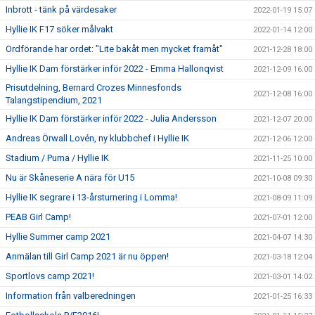
Inbrott - tänk på värdesaker
2022-01-19 15:07
Hyllie IK F17 söker målvakt
2022-01-14 12:00
Ordförande har ordet: "Lite bakåt men mycket framåt"
2021-12-28 18:00
Hyllie IK Dam förstärker inför 2022 - Emma Hallonqvist
2021-12-09 16:00
Prisutdelning, Bernard Crozes Minnesfonds
2021-12-08 16:00
Talangstipendium, 2021
Hyllie IK Dam förstärker inför 2022 - Julia Andersson
2021-12-07 20:00
Andreas Örwall Lovén, ny klubbchef i Hyllie IK
2021-12-06 12:00
Stadium / Puma / Hyllie IK
2021-11-25 10:00
Nu är Skåneserie A nära för U15
2021-10-08 09:30
Hyllie IK segrare i 13-årsturnering i Lomma!
2021-08-09 11:09
PEAB Girl Camp!
2021-07-01 12:00
Hyllie Summer camp 2021
2021-04-07 14:30
Anmälan till Girl Camp 2021 är nu öppen!
2021-03-18 12:04
Sportlovs camp 2021!
2021-03-01 14:02
Information från valberedningen
2021-01-25 16:33