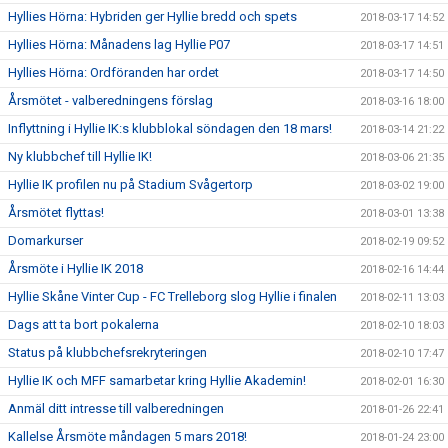
Hyllies Hörna: Hybriden ger Hyllie bredd och spets
2018-03-17 14:52
Hyllies Hörna: Månadens lag Hyllie P07
2018-03-17 14:51
Hyllies Hörna: Ordföranden har ordet
2018-03-17 14:50
Årsmötet - valberedningens förslag
2018-03-16 18:00
Inflyttning i Hyllie IK:s klubblokal söndagen den 18 mars!
2018-03-14 21:22
Ny klubbchef till Hyllie IK!
2018-03-06 21:35
Hyllie IK profilen nu på Stadium Svågertorp
2018-03-02 19:00
Årsmötet flyttas!
2018-03-01 13:38
Domarkurser
2018-02-19 09:52
Årsmöte i Hyllie IK 2018
2018-02-16 14:44
Hyllie Skåne Vinter Cup - FC Trelleborg slog Hyllie i finalen
2018-02-11 13:03
Dags att ta bort pokalerna
2018-02-10 18:03
Status på klubbchefsrekryteringen
2018-02-10 17:47
Hyllie IK och MFF samarbetar kring Hyllie Akademin!
2018-02-01 16:30
Anmäl ditt intresse till valberedningen
2018-01-26 22:41
Kallelse Årsmöte måndagen 5 mars 2018!
2018-01-24 23:00