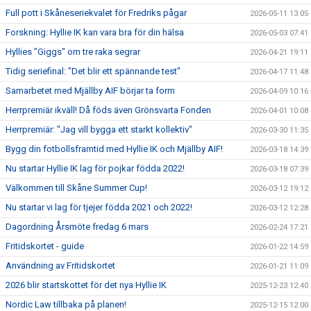
Full pott i Skåneseriekvalet för Fredriks pågar
2026-05-11 13:05
Forskning: Hyllie IK kan vara bra för din hälsa
2026-05-03 07:41
Hyllies "Giggs" om tre raka segrar
2026-04-21 19:11
Tidig seriefinal: "Det blir ett spännande test"
2026-04-17 11:48
Samarbetet med Mjällby AIF börjar ta form
2026-04-09 10:16
Herrpremiär ikväll! Då föds även Grönsvarta Fonden
2026-04-01 10:08
Herrpremiär: "Jag vill bygga ett starkt kollektiv"
2026-03-30 11:35
Bygg din fotbollsframtid med Hyllie IK och Mjällby AIF!
2026-03-18 14:39
Nu startar Hyllie IK lag för pojkar födda 2022!
2026-03-18 07:39
Välkommen till Skåne Summer Cup!
2026-03-12 19:12
Nu startar vi lag för tjejer födda 2021 och 2022!
2026-03-12 12:28
Dagordning Årsmöte fredag 6 mars
2026-02-24 17:21
Fritidskortet - guide
2026-01-22 14:59
Användning av Fritidskortet
2026-01-21 11:09
2026 blir startskottet för det nya Hyllie IK
2025-12-23 12:40
Nordic Law tillbaka på planen!
2025-12-15 12:00