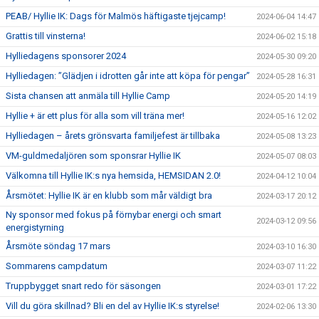
PEAB/ Hyllie IK: Dags för Malmös häftigaste tjejcamp!
2024-06-04 14:47
Grattis till vinsterna!
2024-06-02 15:18
Hylliedagens sponsorer 2024
2024-05-30 09:20
Hylliedagen: ”Glädjen i idrotten går inte att köpa för pengar”
2024-05-28 16:31
Sista chansen att anmäla till Hyllie Camp
2024-05-20 14:19
Hyllie + är ett plus för alla som vill träna mer!
2024-05-16 12:02
Hylliedagen – årets grönsvarta familjefest är tillbaka
2024-05-08 13:23
VM-guldmedaljören som sponsrar Hyllie IK
2024-05-07 08:03
Välkomna till Hyllie IK:s nya hemsida, HEMSIDAN 2.0!
2024-04-12 10:04
Årsmötet: Hyllie IK är en klubb som mår väldigt bra
2024-03-17 20:12
Ny sponsor med fokus på förnybar energi och smart
2024-03-12 09:56
energistyrning
Årsmöte söndag 17 mars
2024-03-10 16:30
Sommarens campdatum
2024-03-07 11:22
Truppbygget snart redo för säsongen
2024-03-01 17:22
Vill du göra skillnad? Bli en del av Hyllie IK:s styrelse!
2024-02-06 13:30