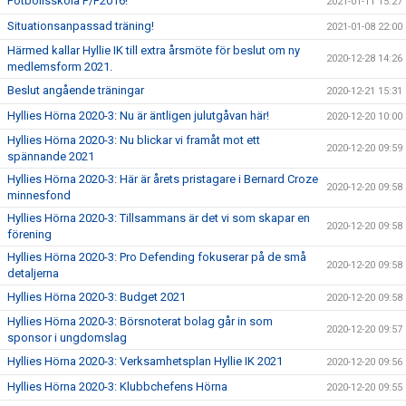
Fotbollsskola P/F2016!
2021-01-11 15:27
Situationsanpassad träning!
2021-01-08 22:00
Härmed kallar Hyllie IK till extra årsmöte för beslut om ny
2020-12-28 14:26
medlemsform 2021.
Beslut angående träningar
2020-12-21 15:31
Hyllies Hörna 2020-3: Nu är äntligen julutgåvan här!
2020-12-20 10:00
Hyllies Hörna 2020-3: Nu blickar vi framåt mot ett
2020-12-20 09:59
spännande 2021
Hyllies Hörna 2020-3: Här är årets pristagare i Bernard Croze
2020-12-20 09:58
minnesfond
Hyllies Hörna 2020-3: Tillsammans är det vi som skapar en
2020-12-20 09:58
förening
Hyllies Hörna 2020-3: Pro Defending fokuserar på de små
2020-12-20 09:58
detaljerna
Hyllies Hörna 2020-3: Budget 2021
2020-12-20 09:58
Hyllies Hörna 2020-3: Börsnoterat bolag går in som
2020-12-20 09:57
sponsor i ungdomslag
Hyllies Hörna 2020-3: Verksamhetsplan Hyllie IK 2021
2020-12-20 09:56
Hyllies Hörna 2020-3: Klubbchefens Hörna
2020-12-20 09:55