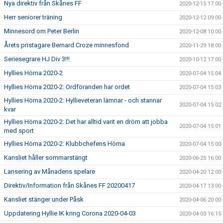
Nya direktiv från Skånes FF
2020-12-15 17:00
Herr seniorer träning
2020-12-12 09:00
Minnesord om Peter Berlin
2020-12-08 10:00
Årets pristagare Bernard Croze minnesfond
2020-11-29 18:00
Seriesegrare HJ Div 3!!!
2020-10-12 17:00
Hyllies Hörna 2020-2
2020-07-04 15:04
Hyllies Hörna 2020-2: Ordföranden har ordet
2020-07-04 15:03
Hyllies Hörna 2020-2: Hyllieveteran lämnar - och stannar
2020-07-04 15:02
kvar
Hyllies Hörna 2020-2: Det har alltid varit en dröm att jobba
2020-07-04 15:01
med sport
Hyllies Hörna 2020-2: Klubbchefens Hörna
2020-07-04 15:00
Kansliet håller sommarstängt
2020-06-25 16:00
Lansering av Månadens spelare
2020-04-20 12:00
Direktiv/Information från Skånes FF 20200417
2020-04-17 13:00
Kansliet stänger under Påsk
2020-04-06 20:00
Uppdatering Hyllie IK kring Corona 2020-04-03
2020-04-03 16:15