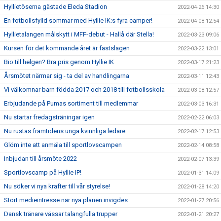
Hyllietöserna gästade Eleda Stadion
2022-04-26 14:30
En fotbollsfylld sommar med Hyllie IK:s fyra camper!
2022-04-08 12:54
Hyllietalangen målskytt i MFF-debut - Hallå där Stella!
2022-03-23 09:06
Kursen för det kommande året är fastslagen
2022-03-22 13:01
Bio till helgen? Bra pris genom Hyllie IK
2022-03-17 21:23
Årsmötet närmar sig - ta del av handlingarna
2022-03-11 12:43
Vi välkomnar barn födda 2017 och 2018 till fotbollsskola
2022-03-08 12:57
Erbjudande på Pumas sortiment till medlemmar
2022-03-03 16:31
Nu startar fredagsträningar igen
2022-02-22 06:03
Nu rustas framtidens unga kvinnliga ledare
2022-02-17 12:53
Glöm inte att anmäla till sportlovscampen
2022-02-14 08:58
Inbjudan till årsmöte 2022
2022-02-07 13:39
Sportlovscamp på Hyllie IP!
2022-01-31 14:09
Nu söker vi nya krafter till vår styrelse!
2022-01-28 14:20
Stort medieintresse när nya planen invigdes
2022-01-27 20:56
Dansk tränare vässar talangfulla trupper
2022-01-21 20:27