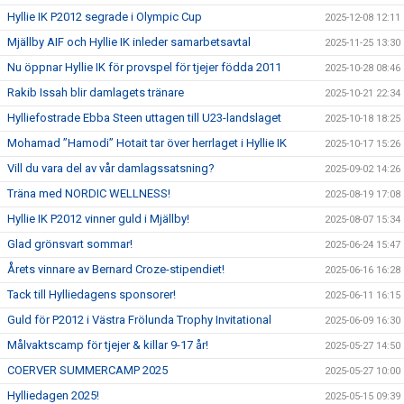
Hyllie IK P2012 segrade i Olympic Cup
2025-12-08 12:11
Mjällby AIF och Hyllie IK inleder samarbetsavtal
2025-11-25 13:30
Nu öppnar Hyllie IK för provspel för tjejer födda 2011
2025-10-28 08:46
Rakib Issah blir damlagets tränare
2025-10-21 22:34
Hylliefostrade Ebba Steen uttagen till U23-landslaget
2025-10-18 18:25
Mohamad ”Hamodi” Hotait tar över herrlaget i Hyllie IK
2025-10-17 15:26
Vill du vara del av vår damlagssatsning?
2025-09-02 14:26
Träna med NORDIC WELLNESS!
2025-08-19 17:08
Hyllie IK P2012 vinner guld i Mjällby!
2025-08-07 15:34
Glad grönsvart sommar!
2025-06-24 15:47
Årets vinnare av Bernard Croze-stipendiet!
2025-06-16 16:28
Tack till Hylliedagens sponsorer!
2025-06-11 16:15
Guld för P2012 i Västra Frölunda Trophy Invitational
2025-06-09 16:30
Målvaktscamp för tjejer & killar 9-17 år!
2025-05-27 14:50
COERVER SUMMERCAMP 2025
2025-05-27 10:00
Hylliedagen 2025!
2025-05-15 09:39