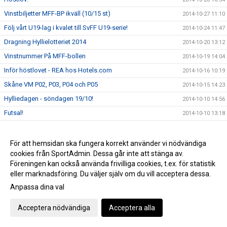
Vinstbiljetter MFF-BP ikväll (10/15 st)
2014-10-27 11:10
Följ vårt U19-lag i kvalet till SvFF U19-serie!
2014-10-24 11:47
Dragning Hyllielotteriet 2014
2014-10-20 13:12
Vinstnummer På MFF-bollen
2014-10-19 14:04
Inför höstlovet - REA hos Hotels.com
2014-10-16 10:19
Skåne VM P02, P03, P04 och P05
2014-10-15 14:23
Hylliedagen - söndagen 19/10!
2014-10-10 14:56
Futsal!
2014-10-10 13:18
Boka hotellet via Sponsorhuset
2014-10-08 11:28
Tränarutbildningar hösten 2014
2014-10-06 11:58
För att hemsidan ska fungera korrekt använder vi nödvändiga
cookies från SportAdmin. Dessa går inte att stänga av.
Erbjudande via Sponsorhuset!
2014-09-29 10:19
Föreningen kan också använda frivilliga cookies, t.ex. för statistik
Hylliedagen 19:e oktober!
2014-09-23 20:25
eller marknadsföring. Du väljer själv om du vill acceptera dessa.
Boka din flygresa via SAS - både du och Hyllie IK får
Anpassa dina val
2014-09-17 11:22
pengar!
Nu startar Hyllie Akademin!
2014-09-10 15:44
Acceptera nödvändiga
Acceptera alla
Uppskjutna matcher
2014-09-10 09:06