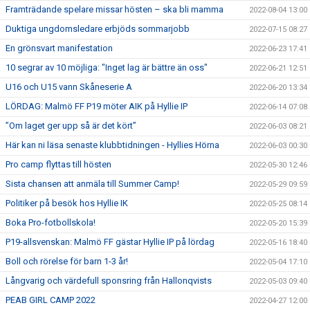
Framträdande spelare missar hösten – ska bli mamma
2022-08-04 13:00
Duktiga ungdomsledare erbjöds sommarjobb
2022-07-15 08:27
En grönsvart manifestation
2022-06-23 17:41
10 segrar av 10 möjliga: "Inget lag är bättre än oss"
2022-06-21 12:51
U16 och U15 vann Skåneserie A
2022-06-20 13:34
LÖRDAG: Malmö FF P19 möter AIK på Hyllie IP
2022-06-14 07:08
”Om laget ger upp så är det kört”
2022-06-03 08:21
Här kan ni läsa senaste klubbtidningen - Hyllies Hörna
2022-06-03 00:30
Pro camp flyttas till hösten
2022-05-30 12:46
Sista chansen att anmäla till Summer Camp!
2022-05-29 09:59
Politiker på besök hos Hyllie IK
2022-05-25 08:14
Boka Pro-fotbollskola!
2022-05-20 15:39
P19-allsvenskan: Malmö FF gästar Hyllie IP på lördag
2022-05-16 18:40
Boll och rörelse för barn 1-3 år!
2022-05-04 17:10
Långvarig och värdefull sponsring från Hallonqvists
2022-05-03 09:40
PEAB GIRL CAMP 2022
2022-04-27 12:00