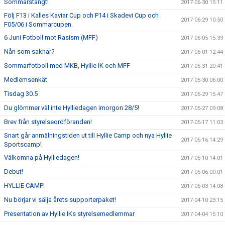
Sommarstängt!
2017-06-30 15:11
Följ F13 i Kalles Kaviar Cup och P14 i Skadevi Cup och
2017-06-29 10:50
F05/06 i Sommarcupen.
6 Juni Fotboll mot Rasism (MFF)
2017-06-05 15:39
Nån som saknar?
2017-06-01 12:44
Sommarfotboll med MKB, Hyllie IK och MFF
2017-05-31 20:41
Medlemsenkät
2017-05-30 06:00
Tisdag 30.5
2017-05-29 15:47
Du glömmer väl inte Hylliedagen imorgon 28/5!
2017-05-27 09:08
Brev från styrelseordföranden!
2017-05-17 11:03
Snart går anmälningstiden ut till Hyllie Camp och nya Hyllie
2017-05-16 14:29
Sportscamp!
Välkomna på Hylliedagen!
2017-05-10 14:01
Debut!
2017-05-06 00:01
HYLLIE CAMP!
2017-05-03 14:08
Nu börjar vi sälja årets supporterpaket!
2017-04-10 23:15
Presentation av Hyllie IKs styrelsemedlemmar
2017-04-04 15:10