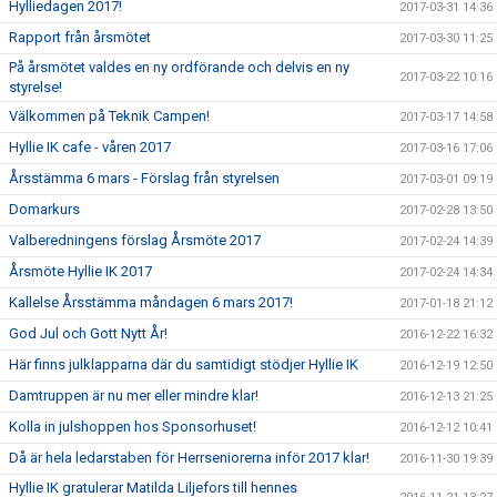
Hylliedagen 2017!
2017-03-31 14:36
Rapport från årsmötet
2017-03-30 11:25
På årsmötet valdes en ny ordförande och delvis en ny
2017-03-22 10:16
styrelse!
Välkommen på Teknik Campen!
2017-03-17 14:58
Hyllie IK cafe - våren 2017
2017-03-16 17:06
Årsstämma 6 mars - Förslag från styrelsen
2017-03-01 09:19
Domarkurs
2017-02-28 13:50
Valberedningens förslag Årsmöte 2017
2017-02-24 14:39
Årsmöte Hyllie IK 2017
2017-02-24 14:34
Kallelse Årsstämma måndagen 6 mars 2017!
2017-01-18 21:12
God Jul och Gott Nytt År!
2016-12-22 16:32
Här finns julklapparna där du samtidigt stödjer Hyllie IK
2016-12-19 12:50
Damtruppen är nu mer eller mindre klar!
2016-12-13 21:25
Kolla in julshoppen hos Sponsorhuset!
2016-12-12 10:41
Då är hela ledarstaben för Herrseniorerna inför 2017 klar!
2016-11-30 19:39
Hyllie IK gratulerar Matilda Liljefors till hennes