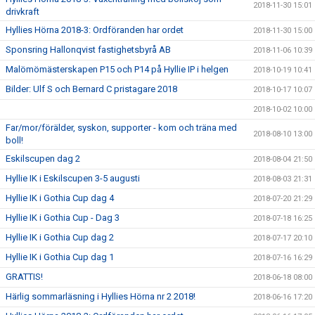
2018-11-30 15:01
drivkraft
Hyllies Hörna 2018-3: Ordföranden har ordet
2018-11-30 15:00
Sponsring Hallonqvist fastighetsbyrå AB
2018-11-06 10:39
Malömömästerskapen P15 och P14 på Hyllie IP i helgen
2018-10-19 10:41
Bilder: Ulf S och Bernard C pristagare 2018
2018-10-17 10:07
2018-10-02 10:00
Far/mor/förälder, syskon, supporter - kom och träna med
2018-08-10 13:00
boll!
Eskilscupen dag 2
2018-08-04 21:50
Hyllie IK i Eskilscupen 3-5 augusti
2018-08-03 21:31
Hyllie IK i Gothia Cup dag 4
2018-07-20 21:29
Hyllie IK i Gothia Cup - Dag 3
2018-07-18 16:25
Hyllie IK i Gothia Cup dag 2
2018-07-17 20:10
Hyllie IK i Gothia Cup dag 1
2018-07-16 16:29
GRATTIS!
2018-06-18 08:00
Härlig sommarläsning i Hyllies Hörna nr 2 2018!
2018-06-16 17:20