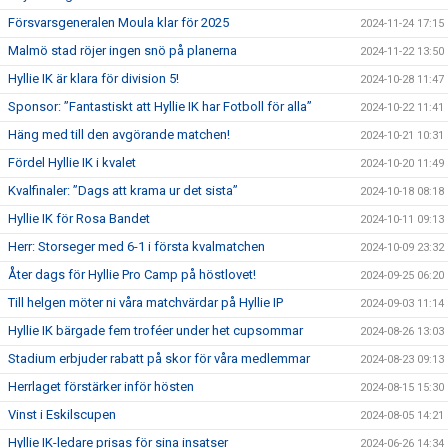
Försvarsgeneralen Moula klar för 2025
2024-11-24 17:15
Malmö stad röjer ingen snö på planerna
2024-11-22 13:50
Hyllie IK är klara för division 5!
2024-10-28 11:47
Sponsor: ”Fantastiskt att Hyllie IK har Fotboll för alla”
2024-10-22 11:41
Häng med till den avgörande matchen!
2024-10-21 10:31
Fördel Hyllie IK i kvalet
2024-10-20 11:49
Kvalfinaler: ”Dags att krama ur det sista”
2024-10-18 08:18
Hyllie IK för Rosa Bandet
2024-10-11 09:13
Herr: Storseger med 6-1 i första kvalmatchen
2024-10-09 23:32
Åter dags för Hyllie Pro Camp på höstlovet!
2024-09-25 06:20
Till helgen möter ni våra matchvärdar på Hyllie IP
2024-09-03 11:14
Hyllie IK bärgade fem troféer under het cupsommar
2024-08-26 13:03
Stadium erbjuder rabatt på skor för våra medlemmar
2024-08-23 09:13
Herrlaget förstärker inför hösten
2024-08-15 15:30
Vinst i Eskilscupen
2024-08-05 14:21
Hyllie IK-ledare prisas för sina insatser
2024-06-26 14:34