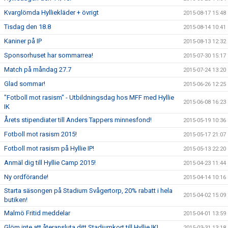
Kvarglömda Hylliekläder + övrigt
2015-08-17 15:48
Tisdag den 18.8
2015-08-14 10:41
Kaniner på IP
2015-08-13 12:32
Sponsorhuset har sommarrea!
2015-07-30 15:17
Match på måndag 27.7
2015-07-24 13:20
Glad sommar!
2015-06-26 12:25
"Fotboll mot rasism" - Utbildningsdag hos MFF med Hyllie
2015-06-08 16:23
IK
Årets stipendiater till Anders Tappers minnesfond!
2015-05-19 10:36
Fotboll mot rasism 2015!
2015-05-17 21:07
Fotboll mot rasism på Hyllie IP!
2015-05-13 22:20
Anmäl dig till Hyllie Camp 2015!
2015-04-23 11:44
Ny ordförande!
2015-04-14 10:16
Starta säsongen på Stadium Svågertorp, 20% rabatt i hela
2015-04-02 15:09
butiken!
Malmö Fritid meddelar
2015-04-01 13:59
Glöm inte att återansluta ditt Stadiumkort till Hyllie IK!
2015-03-31 13:18