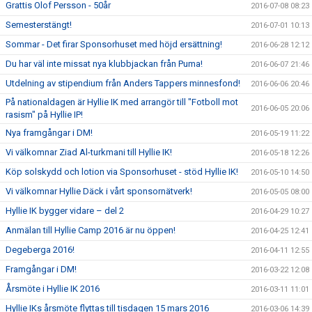
Grattis Olof Persson - 50år
2016-07-08 08:23
Semesterstängt!
2016-07-01 10:13
Sommar - Det firar Sponsorhuset med höjd ersättning!
2016-06-28 12:12
Du har väl inte missat nya klubbjackan från Puma!
2016-06-07 21:46
Utdelning av stipendium från Anders Tappers minnesfond!
2016-06-06 20:46
På nationaldagen är Hyllie IK med arrangör till "Fotboll mot
2016-06-05 20:06
rasism" på Hyllie IP!
Nya framgångar i DM!
2016-05-19 11:22
Vi välkomnar Ziad Al-turkmani till Hyllie IK!
2016-05-18 12:26
Köp solskydd och lotion via Sponsorhuset - stöd Hyllie IK!
2016-05-10 14:50
Vi välkomnar Hyllie Däck i vårt sponsornätverk!
2016-05-05 08:00
Hyllie IK bygger vidare – del 2
2016-04-29 10:27
Anmälan till Hyllie Camp 2016 är nu öppen!
2016-04-25 12:41
Degeberga 2016!
2016-04-11 12:55
Framgångar i DM!
2016-03-22 12:08
Årsmöte i Hyllie IK 2016
2016-03-11 11:01
Hyllie IKs årsmöte flyttas till tisdagen 15 mars 2016
2016-03-06 14:39