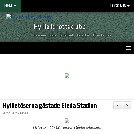
HEM
LOGGA IN
Hyllie Idrottsklubb
Gemenskap - Stolthet - Glädje - Prestation
HEM
GRÖNSVARTA NYHETER
KALENDER
MATCHER
Hyllietöserna gästade Eleda Stadion
<
>
OM HYLLIE IK
2022-04-26 14:30
KONTAKT
Hyllie IK F11/12 framför ståplatsklacken.