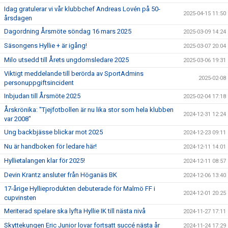
Idag gratulerar vi vår klubbchef Andreas Lovén på 50-
2025-04-15 11:50
årsdagen
Dagordning Årsmöte söndag 16 mars 2025
2025-03-09 14:24
Säsongens Hyllie + är igång!
2025-03-07 20:04
Milo utsedd till Årets ungdomsledare 2025
2025-03-06 19:31
Viktigt meddelande till berörda av SportAdmins
2025-02-08
personuppgiftsincident
Inbjudan till Årsmöte 2025
2025-02-04 17:18
Årskrönika: "Tjejfotbollen är nu lika stor som hela klubben
2024-12-31 12:24
var 2008"
Ung backbjässe blickar mot 2025
2024-12-23 09:11
Nu är handboken för ledare här!
2024-12-11 14:01
Hyllietalangen klar för 2025!
2024-12-11 08:57
Devin Krantz ansluter från Höganäs BK
2024-12-06 13:40
17-årige Hyllieprodukten debuterade för Malmö FF i
2024-12-01 20:25
cupvinsten
Meriterad spelare ska lyfta Hyllie IK till nästa nivå
2024-11-27 17:11
Skyttekungen Eric Junior lovar fortsatt succé nästa år
2024-11-24 17:29