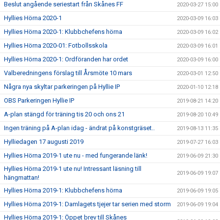
Beslut angående seriestart från Skånes FF
2020-03-27 15:00
Hyllies Hörna 2020-1
2020-03-09 16:03
Hyllies Hörna 2020-1: Klubbchefens hörna
2020-03-09 16:02
Hyllies Hörna 2020-01: Fotbollsskola
2020-03-09 16:01
Hyllies Hörna 2020-1: Ordföranden har ordet
2020-03-09 16:00
Valberedningens förslag till Årsmöte 10 mars
2020-03-01 12:50
Några nya skyltar parkeringen på Hyllie IP
2020-01-10 12:18
OBS Parkeringen Hyllie IP
2019-08-21 14:20
A-plan stängd för träning tis 20 och ons 21
2019-08-20 10:49
Ingen träning på A-plan idag - ändrat på konstgräset..
2019-08-13 11:35
Hylliedagen 17 augusti 2019
2019-07-27 16:03
Hyllies Hörna 2019-1 ute nu - med fungerande länk!
2019-06-09 21:30
Hyllies Hörna 2019-1 ute nu! Intressant läsning till
2019-06-09 19:07
hängmattan!
Hyllies Hörna 2019-1: Klubbchefens hörna
2019-06-09 19:05
Hyllies Hörna 2019-1: Damlagets tjejer tar serien med storm
2019-06-09 19:04
Hyllies Hörna 2019-1: Öppet brev till Skånes