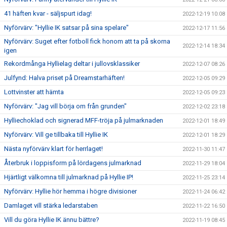
41 häften kvar - säljspurt idag!
2022-12-19 10:08
Nyförvärv: "Hyllie IK satsar på sina spelare"
2022-12-17 11:56
Nyförvärv: Suget efter fotboll fick honom att ta på skorna
2022-12-14 18:34
igen
Rekordmånga Hyllielag deltar i jullovsklassiker
2022-12-07 08:26
Julfynd: Halva priset på Dreamstarhäften!
2022-12-05 09:29
Lottvinster att hämta
2022-12-05 09:23
Nyförvärv: "Jag vill börja om från grunden"
2022-12-02 23:18
Hylliechoklad och signerad MFF-tröja på julmarknaden
2022-12-01 18:49
Nyförvärv: Vill ge tillbaka till Hyllie IK
2022-12-01 18:29
Nästa nyförvärv klart för herrlaget!
2022-11-30 11:47
Återbruk i loppisform på lördagens julmarknad
2022-11-29 18:04
Hjärtligt välkomna till julmarknad på Hyllie IP!
2022-11-25 23:14
Nyförvärv: Hyllie hör hemma i högre divisioner
2022-11-24 06:42
Damlaget vill stärka ledarstaben
2022-11-22 16:50
Vill du göra Hyllie IK ännu bättre?
2022-11-19 08:45