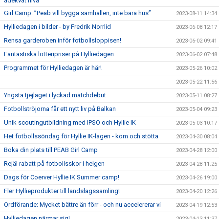
adekvat nivå”
Girl Camp: ”Peab vill bygga samhällen, inte bara hus”
2023-08-11 14:34
Hylliedagen i bilder - by Fredrik Norrlid
2023-06-08 12:17
Rensa garderoben inför fotbollsloppisen!
2023-06-02 09:41
Fantastiska lotteripriser på Hylliedagen
2023-06-02 07:48
Programmet för Hylliedagen är här!
2023-05-26 10:02
2023-05-22 11:56
Yngsta tjejlaget i lyckad matchdebut
2023-05-11 08:27
Fotbollströjorna får ett nytt liv på Balkan
2023-05-04 09:23
Unik scoutingutbildning med IPSO och Hyllie IK
2023-05-03 10:17
Het fotbollssöndag för Hyllie IK-lagen - kom och stötta
2023-04-30 08:04
Boka din plats till PEAB Girl Camp
2023-04-28 12:00
Rejäl rabatt på fotbollsskor i helgen
2023-04-28 11:25
Dags för Coerver Hyllie IK Summer camp!
2023-04-26 19:00
Fler Hyllieprodukter till landslagssamling!
2023-04-20 12:26
Ordförande: Mycket bättre än förr - och nu accelererar vi
2023-04-19 12:53
Hylliedagen närmar sig!
2023-04-13 11:37