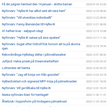
Få din julgran hämtad den 14 januari - stötta barnen
2023-01-03 22:00
Nyförvärv: "Hyllie IK har alltid varit ett nära hem"
2022-12-23 08:00
Nyförvärv: "Vill utvecklas individuellt"
2022-12-22 08:00
Nyförvärv: Fanny återvänder till Hyllie IK
2022-12-21 08:00
41 häften kvar - säljspurt idag!
2022-12-19 10:08
Nyförvärv: "Hyllie IK satsar på sina spelare"
2022-12-17 11:56
Nyförvärv: Suget efter fotboll fick honom att ta på skorna
2022-12-14 18:34
igen
Rekordmånga Hyllielag deltar i jullovsklassiker
2022-12-07 08:26
Julfynd: Halva priset på Dreamstarhäften!
2022-12-05 09:29
Lottvinster att hämta
2022-12-05 09:23
Nyförvärv: "Jag vill börja om från grunden"
2022-12-02 23:18
Hylliechoklad och signerad MFF-tröja på julmarknaden
2022-12-01 18:49
Nyförvärv: Vill ge tillbaka till Hyllie IK
2022-12-01 18:29
Nästa nyförvärv klart för herrlaget!
2022-11-30 11:47
Återbruk i loppisform på lördagens julmarknad
2022-11-29 18:04