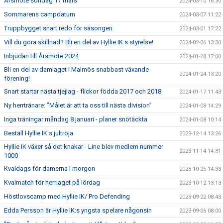
Årsmöte söndag 17 mars
2024-03-10 16:30
Sommarens campdatum
2024-03-07 11:22
Truppbygget snart redo för säsongen
2024-03-01 17:22
Vill du göra skillnad? Bli en del av Hyllie IK:s styrelse!
2024-02-06 13:30
Inbjudan till Årsmöte 2024
2024-01-28 17:00
Bli en del av damlaget i Malmös snabbast växande
2024-01-24 13:20
förening!
Snart startar nästa tjejlag - flickor födda 2017 och 2018
2024-01-17 11:43
Ny herrtränare: ”Målet är att ta oss till nästa division”
2024-01-08 14:29
Inga träningar måndag 8 januari - planer snötäckta
2024-01-08 10:14
Beställ Hyllie IK:s jultröja
2023-12-14 13:26
Hyllie IK växer så det knakar - Line blev medlem nummer
2023-11-14 14:31
1000
Kvaldags för damerna i morgon
2023-10-25 14:33
Kvalmatch för herrlaget på lördag
2023-10-12 13:13
Höstlovscamp med Hyllie IK/ Pro Defending
2023-09-22 08:43
Edda Persson är Hyllie IK:s yngsta spelare någonsin
2023-09-06 08:00