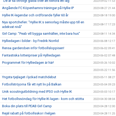
”De är så otroligt glada över att tillhöra ett lag”
2023-09-02 11:53
Angående FC Köpenhamns träningar på Hyllie IP
2023-08-27 21:44
Hyllie IK-legendar och ordförande fyller 60 år
2023-08-18 19:00
Nya sportchefen: ”Hyllie IK:s seniorlag måste upp till en
2023-08-17 17:23
adekvat nivå”
Girl Camp: ”Peab vill bygga samhällen, inte bara hus”
2023-08-11 14:34
Hylliedagen i bilder - by Fredrik Norrlid
2023-06-08 12:17
Rensa garderoben inför fotbollsloppisen!
2023-06-02 09:41
Fantastiska lotteripriser på Hylliedagen
2023-06-02 07:48
Programmet för Hylliedagen är här!
2023-05-26 10:02
2023-05-22 11:56
Yngsta tjejlaget i lyckad matchdebut
2023-05-11 08:27
Fotbollströjorna får ett nytt liv på Balkan
2023-05-04 09:23
Unik scoutingutbildning med IPSO och Hyllie IK
2023-05-03 10:17
Het fotbollssöndag för Hyllie IK-lagen - kom och stötta
2023-04-30 08:04
Boka din plats till PEAB Girl Camp
2023-04-28 12:00
Rejäl rabatt på fotbollsskor i helgen
2023-04-28 11:25