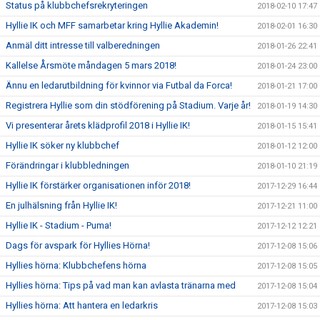
Status på klubbchefsrekryteringen
2018-02-10 17:47
Hyllie IK och MFF samarbetar kring Hyllie Akademin!
2018-02-01 16:30
Anmäl ditt intresse till valberedningen
2018-01-26 22:41
Kallelse Årsmöte måndagen 5 mars 2018!
2018-01-24 23:00
Ännu en ledarutbildning för kvinnor via Futbal da Forca!
2018-01-21 17:00
Registrera Hyllie som din stödförening på Stadium. Varje år!
2018-01-19 14:30
Vi presenterar årets klädprofil 2018 i Hyllie IK!
2018-01-15 15:41
Hyllie IK söker ny klubbchef
2018-01-12 12:00
Förändringar i klubbledningen
2018-01-10 21:19
Hyllie IK förstärker organisationen inför 2018!
2017-12-29 16:44
En julhälsning från Hyllie IK!
2017-12-21 11:00
Hyllie IK - Stadium - Puma!
2017-12-12 12:21
Dags för avspark för Hyllies Hörna!
2017-12-08 15:06
Hyllies hörna: Klubbchefens hörna
2017-12-08 15:05
Hyllies hörna: Tips på vad man kan avlasta tränarna med
2017-12-08 15:04
Hyllies hörna: Att hantera en ledarkris
2017-12-08 15:03