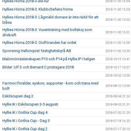
Hyllies Hörna 2018-3 ute nu!
2018-11-30 15:04
Hyllies Hörna 2018-3: Klubbchefens hörna
2018-11-30 15:03
Hyllies Hörna 2018-3: Lågmäld domare är inte rädd för att
2018-11-30 15:02
blåsa
Hyllies Hörna 2018-3: Vuxenträning med bollskoj som
2018-11-30 15:01
drivkraft
Hyllies Hörna 2018-3: Ordföranden har ordet
2018-11-30 15:00
Sponsring Hallonqvist fastighetsbyrå AB
2018-11-06 10:39
Malömömästerskapen P15 och P14 på Hyllie IP i helgen
2018-10-19 10:41
Bilder: Ulf S och Bernard C pristagare 2018
2018-10-17 10:07
2018-10-02 10:00
Far/mor/förälder, syskon, supporter - kom och träna med
2018-08-10 13:00
boll!
Eskilscupen dag 2
2018-08-04 21:50
Hyllie IK i Eskilscupen 3-5 augusti
2018-08-03 21:31
Hyllie IK i Gothia Cup dag 4
2018-07-20 21:29
Hyllie IK i Gothia Cup - Dag 3
2018-07-18 16:25
Hyllie IK i Gothia Cup dag 2
2018-07-17 20:10