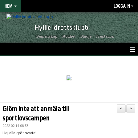
HEM
LOGGA IN
Hyllie Idrottsklubb
Gemenskap - Stolthet - Glädje - Prestation
HEM
GRÖNSVARTA NYHETER
KALENDER
MATCHER
Glöm inte att anmäla till
<
>
OM HYLLIE IK
sportlovscampen
2022-02-14 08:58
KONTAKT
Hej alla grönsvarta!