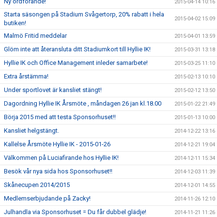
Ny ordförande!
2015-04-14 10:16
Starta säsongen på Stadium Svågertorp, 20% rabatt i hela
2015-04-02 15:09
butiken!
Malmö Fritid meddelar
2015-04-01 13:59
Glöm inte att återansluta ditt Stadiumkort till Hyllie IK!
2015-03-31 13:18
Hyllie IK och Office Management inleder samarbete!
2015-03-25 11:10
Extra årstämma!
2015-02-13 10:10
Under sportlovet är kansliet stängt!
2015-02-12 13:50
Dagordning Hyllie IK Årsmöte , måndagen 26 jan kl.18.00
2015-01-22 21:49
Börja 2015 med att testa Sponsorhuset!!
2015-01-13 10:00
Kansliet helgstängt.
2014-12-22 13:16
Kallelse Årsmöte Hyllie IK - 2015-01-26
2014-12-21 19:04
Välkommen på Luciafirande hos Hyllie IK!
2014-12-11 15:34
Besök vår nya sida hos Sponsorhuset!!
2014-12-03 11:39
Skånecupen 2014/2015
2014-12-01 14:55
Medlemserbjudande på Zacky!
2014-11-26 12:10
Julhandla via Sponsorhuset = Du får dubbel glädje!
2014-11-21 11:26