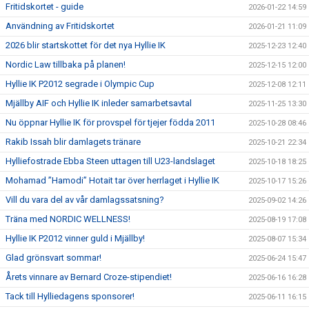
Fritidskortet - guide
2026-01-22 14:59
Användning av Fritidskortet
2026-01-21 11:09
2026 blir startskottet för det nya Hyllie IK
2025-12-23 12:40
Nordic Law tillbaka på planen!
2025-12-15 12:00
Hyllie IK P2012 segrade i Olympic Cup
2025-12-08 12:11
Mjällby AIF och Hyllie IK inleder samarbetsavtal
2025-11-25 13:30
Nu öppnar Hyllie IK för provspel för tjejer födda 2011
2025-10-28 08:46
Rakib Issah blir damlagets tränare
2025-10-21 22:34
Hylliefostrade Ebba Steen uttagen till U23-landslaget
2025-10-18 18:25
Mohamad ”Hamodi” Hotait tar över herrlaget i Hyllie IK
2025-10-17 15:26
Vill du vara del av vår damlagssatsning?
2025-09-02 14:26
Träna med NORDIC WELLNESS!
2025-08-19 17:08
Hyllie IK P2012 vinner guld i Mjällby!
2025-08-07 15:34
Glad grönsvart sommar!
2025-06-24 15:47
Årets vinnare av Bernard Croze-stipendiet!
2025-06-16 16:28
Tack till Hylliedagens sponsorer!
2025-06-11 16:15