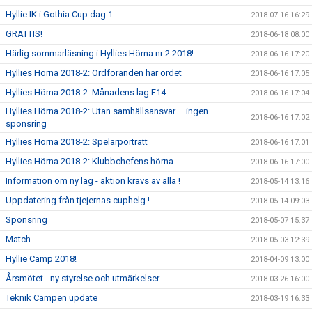
Hyllie IK i Gothia Cup dag 1
2018-07-16 16:29
GRATTIS!
2018-06-18 08:00
Härlig sommarläsning i Hyllies Hörna nr 2 2018!
2018-06-16 17:20
Hyllies Hörna 2018-2: Ordföranden har ordet
2018-06-16 17:05
Hyllies Hörna 2018-2: Månadens lag F14
2018-06-16 17:04
Hyllies Hörna 2018-2: Utan samhällsansvar – ingen
2018-06-16 17:02
sponsring
Hyllies Hörna 2018-2: Spelarporträtt
2018-06-16 17:01
Hyllies Hörna 2018-2: Klubbchefens hörna
2018-06-16 17:00
Information om ny lag - aktion krävs av alla !
2018-05-14 13:16
Uppdatering från tjejernas cuphelg !
2018-05-14 09:03
Sponsring
2018-05-07 15:37
Match
2018-05-03 12:39
Hyllie Camp 2018!
2018-04-09 13:00
Årsmötet - ny styrelse och utmärkelser
2018-03-26 16:00
Teknik Campen update
2018-03-19 16:33