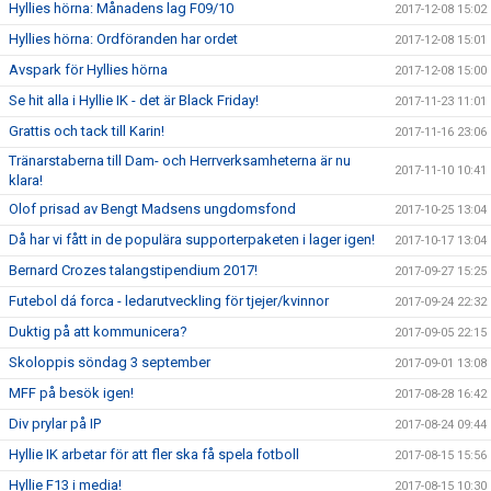
Hyllies hörna: Månadens lag F09/10
2017-12-08 15:02
Hyllies hörna: Ordföranden har ordet
2017-12-08 15:01
Avspark för Hyllies hörna
2017-12-08 15:00
Se hit alla i Hyllie IK - det är Black Friday!
2017-11-23 11:01
Grattis och tack till Karin!
2017-11-16 23:06
Tränarstaberna till Dam- och Herrverksamheterna är nu
2017-11-10 10:41
klara!
Olof prisad av Bengt Madsens ungdomsfond
2017-10-25 13:04
Då har vi fått in de populära supporterpaketen i lager igen!
2017-10-17 13:04
Bernard Crozes talangstipendium 2017!
2017-09-27 15:25
Futebol dá forca - ledarutveckling för tjejer/kvinnor
2017-09-24 22:32
Duktig på att kommunicera?
2017-09-05 22:15
Skoloppis söndag 3 september
2017-09-01 13:08
MFF på besök igen!
2017-08-28 16:42
Div prylar på IP
2017-08-24 09:44
Hyllie IK arbetar för att fler ska få spela fotboll
2017-08-15 15:56
Hyllie F13 i media!
2017-08-15 10:30