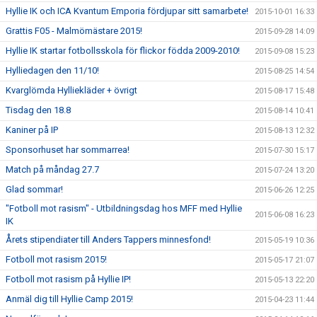
Hyllie IK och ICA Kvantum Emporia fördjupar sitt samarbete!
2015-10-01 16:33
Grattis F05 - Malmömästare 2015!
2015-09-28 14:09
Hyllie IK startar fotbollsskola för flickor födda 2009-2010!
2015-09-08 15:23
Hylliedagen den 11/10!
2015-08-25 14:54
Kvarglömda Hylliekläder + övrigt
2015-08-17 15:48
Tisdag den 18.8
2015-08-14 10:41
Kaniner på IP
2015-08-13 12:32
Sponsorhuset har sommarrea!
2015-07-30 15:17
Match på måndag 27.7
2015-07-24 13:20
Glad sommar!
2015-06-26 12:25
"Fotboll mot rasism" - Utbildningsdag hos MFF med Hyllie
2015-06-08 16:23
IK
Årets stipendiater till Anders Tappers minnesfond!
2015-05-19 10:36
Fotboll mot rasism 2015!
2015-05-17 21:07
Fotboll mot rasism på Hyllie IP!
2015-05-13 22:20
Anmäl dig till Hyllie Camp 2015!
2015-04-23 11:44