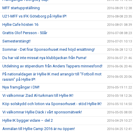
MFF startuppställning
2016-08-09 12:38
U21-MFF vs IFK Göteborg på Hyllie IP!
2016-08-08 23:35
Hyllie Cafe hösten 16
2016-08-01 08:39
Grattis Olof Persson - 50år
2016-07-08 08:23
Semesterstängt!
2016-07-01 10:13
Sommar - Det firar Sponsorhuset med höjd ersättning!
2016-06-28 12:12
Du har väl inte missat nya klubbjackan från Puma!
2016-06-07 21:46
Utdelning av stipendium från Anders Tappers minnesfond!
2016-06-06 20:46
På nationaldagen är Hyllie IK med arrangör till "Fotboll mot
2016-06-05 20:06
rasism" på Hyllie IP!
Nya framgångar i DM!
2016-05-19 11:22
Vi välkomnar Ziad Al-turkmani till Hyllie IK!
2016-05-18 12:26
Köp solskydd och lotion via Sponsorhuset - stöd Hyllie IK!
2016-05-10 14:50
Vi välkomnar Hyllie Däck i vårt sponsornätverk!
2016-05-05 08:00
Hyllie IK bygger vidare – del 2
2016-04-29 10:27
Anmälan till Hyllie Camp 2016 är nu öppen!
2016-04-25 12:41