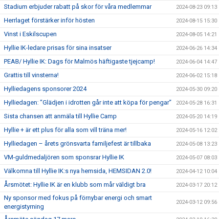
Stadium erbjuder rabatt på skor för våra medlemmar
2024-08-23 09:13
Herrlaget förstärker inför hösten
2024-08-15 15:30
Vinst i Eskilscupen
2024-08-05 14:21
Hyllie IK-ledare prisas för sina insatser
2024-06-26 14:34
PEAB/ Hyllie IK: Dags för Malmös häftigaste tjejcamp!
2024-06-04 14:47
Grattis till vinsterna!
2024-06-02 15:18
Hylliedagens sponsorer 2024
2024-05-30 09:20
Hylliedagen: ”Glädjen i idrotten går inte att köpa för pengar”
2024-05-28 16:31
Sista chansen att anmäla till Hyllie Camp
2024-05-20 14:19
Hyllie + är ett plus för alla som vill träna mer!
2024-05-16 12:02
Hylliedagen – årets grönsvarta familjefest är tillbaka
2024-05-08 13:23
VM-guldmedaljören som sponsrar Hyllie IK
2024-05-07 08:03
Välkomna till Hyllie IK:s nya hemsida, HEMSIDAN 2.0!
2024-04-12 10:04
Årsmötet: Hyllie IK är en klubb som mår väldigt bra
2024-03-17 20:12
Ny sponsor med fokus på förnybar energi och smart
2024-03-12 09:56
energistyrning