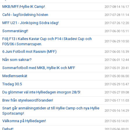
MKB/MFF/Hyllie IK Camp!
2017-08-14 16:17
Café - lagfördelning hösten
2017-07-28 11:14
MFF U21 - Jönköping Södra idag!
2017-07-26 12:20
Sommarstängt!
2017-06-30 15:11
Följ F13 i Kalles Kaviar Cup och P14 i Skadevi Cup och
2017-06-29 10:50
F05/06 i Sommarcupen.
6 Juni Fotboll mot Rasism (MFF)
2017-06-05 15:39
Nån som saknar?
2017-06-01 12:44
Sommarfotboll med MKB, Hyllie IK och MFF
2017-05-31 20:41
Medlemsenkät
2017-05-30 06:00
Tisdag 30.5
2017-05-29 15:47
Du glömmer väl inte Hylliedagen imorgon 28/5!
2017-05-27 09:08
Brev från styrelseordföranden!
2017-05-17 11:03
Snart går anmälningstiden ut till Hyllie Camp och nya Hyllie
2017-05-16 14:29
Sportscamp!
Välkomna på Hylliedagen!
2017-05-10 14:01
Debut!
2017-05-06 00:01