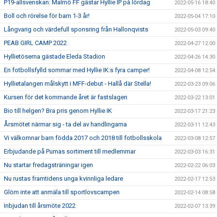
P19-allsvenskan: Malmö FF gästar Hyllie IP på lördag
2022-05-16 18:40
Boll och rörelse för barn 1-3 år!
2022-05-04 17:10
Långvarig och värdefull sponsring från Hallonqvists
2022-05-03 09:40
PEAB GIRL CAMP 2022
2022-04-27 12:00
Hyllietöserna gästade Eleda Stadion
2022-04-26 14:30
En fotbollsfylld sommar med Hyllie IK:s fyra camper!
2022-04-08 12:54
Hyllietalangen målskytt i MFF-debut - Hallå där Stella!
2022-03-23 09:06
Kursen för det kommande året är fastslagen
2022-03-22 13:01
Bio till helgen? Bra pris genom Hyllie IK
2022-03-17 21:23
Årsmötet närmar sig - ta del av handlingarna
2022-03-11 12:43
Vi välkomnar barn födda 2017 och 2018 till fotbollsskola
2022-03-08 12:57
Erbjudande på Pumas sortiment till medlemmar
2022-03-03 16:31
Nu startar fredagsträningar igen
2022-02-22 06:03
Nu rustas framtidens unga kvinnliga ledare
2022-02-17 12:53
Glöm inte att anmäla till sportlovscampen
2022-02-14 08:58
Inbjudan till årsmöte 2022
2022-02-07 13:39