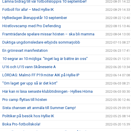
Lämna bidrag till vår fotbollsloppis 10 september!
2022-08-31 14:22
Fotboll för alla! – Med Hyllie IK
2022-08-29 14:33
Hylliedagen återuppstår 10 september
2022-08-22 12:40
Höstlovscamp med Pro Defending
2022-08-15 13:46
Framträdande spelare missar hösten – ska bli mamma
2022-08-04 13:00
Duktiga ungdomsledare erbjöds sommarjobb
2022-07-15 08:27
En grönsvart manifestation
2022-06-23 17:41
10 segrar av 10 möjliga: "Inget lag är bättre än oss"
2022-06-21 12:51
U16 och U15 vann Skåneserie A
2022-06-20 13:34
LÖRDAG: Malmö FF P19 möter AIK på Hyllie IP
2022-06-14 07:08
”Om laget ger upp så är det kört”
2022-06-03 08:21
Här kan ni läsa senaste klubbtidningen - Hyllies Hörna
2022-06-03 00:30
Pro camp flyttas till hösten
2022-05-30 12:46
Sista chansen att anmäla till Summer Camp!
2022-05-29 09:59
Politiker på besök hos Hyllie IK
2022-05-25 08:14
Boka Pro-fotbollskola!
2022-05-20 15:39