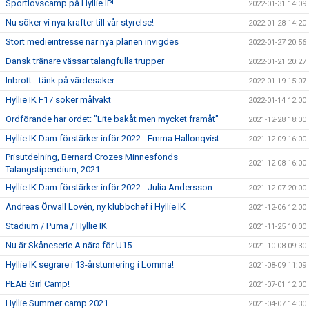
Sportlovscamp på Hyllie IP!
2022-01-31 14:09
Nu söker vi nya krafter till vår styrelse!
2022-01-28 14:20
Stort medieintresse när nya planen invigdes
2022-01-27 20:56
Dansk tränare vässar talangfulla trupper
2022-01-21 20:27
Inbrott - tänk på värdesaker
2022-01-19 15:07
Hyllie IK F17 söker målvakt
2022-01-14 12:00
Ordförande har ordet: "Lite bakåt men mycket framåt"
2021-12-28 18:00
Hyllie IK Dam förstärker inför 2022 - Emma Hallonqvist
2021-12-09 16:00
Prisutdelning, Bernard Crozes Minnesfonds
2021-12-08 16:00
Talangstipendium, 2021
Hyllie IK Dam förstärker inför 2022 - Julia Andersson
2021-12-07 20:00
Andreas Örwall Lovén, ny klubbchef i Hyllie IK
2021-12-06 12:00
Stadium / Puma / Hyllie IK
2021-11-25 10:00
Nu är Skåneserie A nära för U15
2021-10-08 09:30
Hyllie IK segrare i 13-årsturnering i Lomma!
2021-08-09 11:09
PEAB Girl Camp!
2021-07-01 12:00
Hyllie Summer camp 2021
2021-04-07 14:30