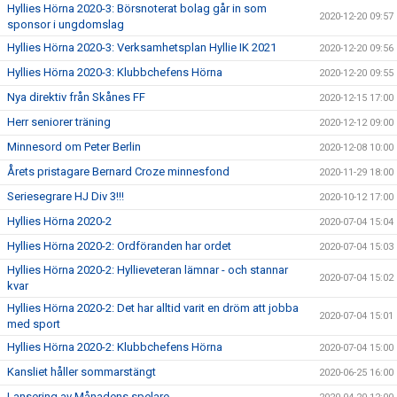
Hyllies Hörna 2020-3: Börsnoterat bolag går in som
2020-12-20 09:57
sponsor i ungdomslag
Hyllies Hörna 2020-3: Verksamhetsplan Hyllie IK 2021
2020-12-20 09:56
Hyllies Hörna 2020-3: Klubbchefens Hörna
2020-12-20 09:55
Nya direktiv från Skånes FF
2020-12-15 17:00
Herr seniorer träning
2020-12-12 09:00
Minnesord om Peter Berlin
2020-12-08 10:00
Årets pristagare Bernard Croze minnesfond
2020-11-29 18:00
Seriesegrare HJ Div 3!!!
2020-10-12 17:00
Hyllies Hörna 2020-2
2020-07-04 15:04
Hyllies Hörna 2020-2: Ordföranden har ordet
2020-07-04 15:03
Hyllies Hörna 2020-2: Hyllieveteran lämnar - och stannar
2020-07-04 15:02
kvar
Hyllies Hörna 2020-2: Det har alltid varit en dröm att jobba
2020-07-04 15:01
med sport
Hyllies Hörna 2020-2: Klubbchefens Hörna
2020-07-04 15:00
Kansliet håller sommarstängt
2020-06-25 16:00
Lansering av Månadens spelare