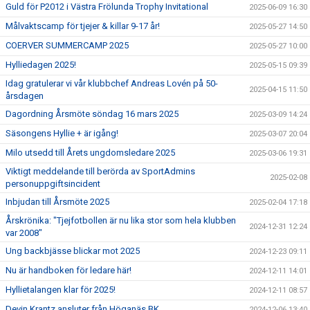
Guld för P2012 i Västra Frölunda Trophy Invitational
2025-06-09 16:30
Målvaktscamp för tjejer & killar 9-17 år!
2025-05-27 14:50
COERVER SUMMERCAMP 2025
2025-05-27 10:00
Hylliedagen 2025!
2025-05-15 09:39
Idag gratulerar vi vår klubbchef Andreas Lovén på 50-
2025-04-15 11:50
årsdagen
Dagordning Årsmöte söndag 16 mars 2025
2025-03-09 14:24
Säsongens Hyllie + är igång!
2025-03-07 20:04
Milo utsedd till Årets ungdomsledare 2025
2025-03-06 19:31
Viktigt meddelande till berörda av SportAdmins
2025-02-08
personuppgiftsincident
Inbjudan till Årsmöte 2025
2025-02-04 17:18
Årskrönika: "Tjejfotbollen är nu lika stor som hela klubben
2024-12-31 12:24
var 2008"
Ung backbjässe blickar mot 2025
2024-12-23 09:11
Nu är handboken för ledare här!
2024-12-11 14:01
Hyllietalangen klar för 2025!
2024-12-11 08:57
Devin Krantz ansluter från Höganäs BK
2024-12-06 13:40