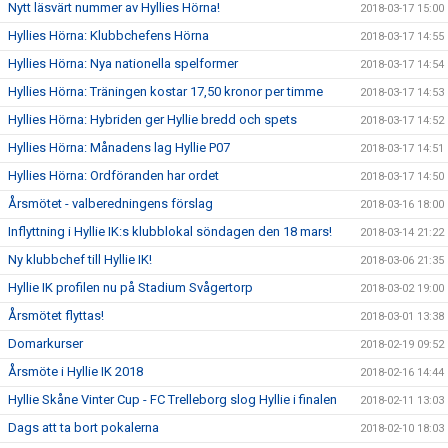
Nytt läsvärt nummer av Hyllies Hörna!
2018-03-17 15:00
Hyllies Hörna: Klubbchefens Hörna
2018-03-17 14:55
Hyllies Hörna: Nya nationella spelformer
2018-03-17 14:54
Hyllies Hörna: Träningen kostar 17,50 kronor per timme
2018-03-17 14:53
Hyllies Hörna: Hybriden ger Hyllie bredd och spets
2018-03-17 14:52
Hyllies Hörna: Månadens lag Hyllie P07
2018-03-17 14:51
Hyllies Hörna: Ordföranden har ordet
2018-03-17 14:50
Årsmötet - valberedningens förslag
2018-03-16 18:00
Inflyttning i Hyllie IK:s klubblokal söndagen den 18 mars!
2018-03-14 21:22
Ny klubbchef till Hyllie IK!
2018-03-06 21:35
Hyllie IK profilen nu på Stadium Svågertorp
2018-03-02 19:00
Årsmötet flyttas!
2018-03-01 13:38
Domarkurser
2018-02-19 09:52
Årsmöte i Hyllie IK 2018
2018-02-16 14:44
Hyllie Skåne Vinter Cup - FC Trelleborg slog Hyllie i finalen
2018-02-11 13:03
Dags att ta bort pokalerna
2018-02-10 18:03