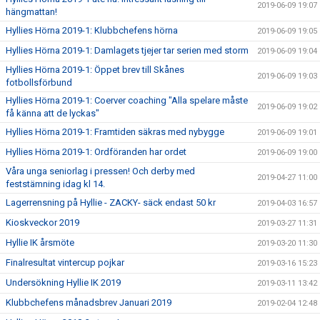
2019-06-09 19:07
hängmattan!
Hyllies Hörna 2019-1: Klubbchefens hörna
2019-06-09 19:05
Hyllies Hörna 2019-1: Damlagets tjejer tar serien med storm
2019-06-09 19:04
Hyllies Hörna 2019-1: Öppet brev till Skånes
2019-06-09 19:03
fotbollsförbund
Hyllies Hörna 2019-1: Coerver coaching "Alla spelare måste
2019-06-09 19:02
få känna att de lyckas"
Hyllies Hörna 2019-1: Framtiden säkras med nybygge
2019-06-09 19:01
Hyllies Hörna 2019-1: Ordföranden har ordet
2019-06-09 19:00
Våra unga seniorlag i pressen! Och derby med
2019-04-27 11:00
feststämning idag kl 14.
Lagerrensning på Hyllie - ZACKY- säck endast 50 kr
2019-04-03 16:57
Kioskveckor 2019
2019-03-27 11:31
Hyllie IK årsmöte
2019-03-20 11:30
Finalresultat vintercup pojkar
2019-03-16 15:23
Undersökning Hyllie IK 2019
2019-03-11 13:42
Klubbchefens månadsbrev Januari 2019
2019-02-04 12:48