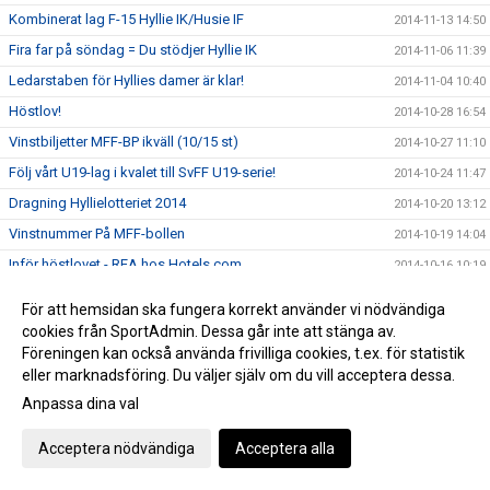
Kombinerat lag F-15 Hyllie IK/Husie IF
2014-11-13 14:50
Fira far på söndag = Du stödjer Hyllie IK
2014-11-06 11:39
Ledarstaben för Hyllies damer är klar!
2014-11-04 10:40
Höstlov!
2014-10-28 16:54
Vinstbiljetter MFF-BP ikväll (10/15 st)
2014-10-27 11:10
Följ vårt U19-lag i kvalet till SvFF U19-serie!
2014-10-24 11:47
Dragning Hyllielotteriet 2014
2014-10-20 13:12
Vinstnummer På MFF-bollen
2014-10-19 14:04
Inför höstlovet - REA hos Hotels.com
2014-10-16 10:19
Skåne VM P02, P03, P04 och P05
2014-10-15 14:23
För att hemsidan ska fungera korrekt använder vi nödvändiga
Hylliedagen - söndagen 19/10!
2014-10-10 14:56
cookies från SportAdmin. Dessa går inte att stänga av.
Föreningen kan också använda frivilliga cookies, t.ex. för statistik
Futsal!
2014-10-10 13:18
eller marknadsföring. Du väljer själv om du vill acceptera dessa.
Boka hotellet via Sponsorhuset
2014-10-08 11:28
Anpassa dina val
Tränarutbildningar hösten 2014
2014-10-06 11:58
Erbjudande via Sponsorhuset!
Acceptera nödvändiga
Acceptera alla
2014-09-29 10:19
Hylliedagen 19:e oktober!
2014-09-23 20:25