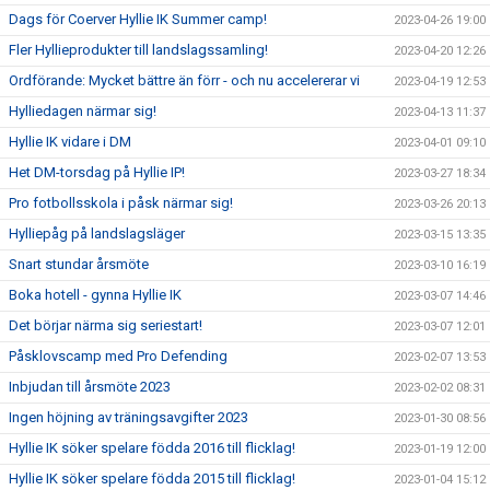
Dags för Coerver Hyllie IK Summer camp!
2023-04-26 19:00
Fler Hyllieprodukter till landslagssamling!
2023-04-20 12:26
Ordförande: Mycket bättre än förr - och nu accelererar vi
2023-04-19 12:53
Hylliedagen närmar sig!
2023-04-13 11:37
Hyllie IK vidare i DM
2023-04-01 09:10
Het DM-torsdag på Hyllie IP!
2023-03-27 18:34
Pro fotbollsskola i påsk närmar sig!
2023-03-26 20:13
Hylliepåg på landslagsläger
2023-03-15 13:35
Snart stundar årsmöte
2023-03-10 16:19
Boka hotell - gynna Hyllie IK
2023-03-07 14:46
Det börjar närma sig seriestart!
2023-03-07 12:01
Påsklovscamp med Pro Defending
2023-02-07 13:53
Inbjudan till årsmöte 2023
2023-02-02 08:31
Ingen höjning av träningsavgifter 2023
2023-01-30 08:56
Hyllie IK söker spelare födda 2016 till flicklag!
2023-01-19 12:00
Hyllie IK söker spelare födda 2015 till flicklag!
2023-01-04 15:12