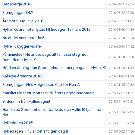
Degeberga 2016!
2016-04-11 12:55
Framgångar i DM!
2016-03-22 12:08
Årsmöte i Hyllie IK 2016
2016-03-11 11:01
Hyllie IKs årsmöte flyttas till tisdagen 15 mars 2016
2016-03-06 14:39
Nu är det snart sportlov!
2016-02-18 16:14
Hyllie IK bygger vidare!
2016-02-04 14:52
Påminnelse - Nu är det dags att ta nästa steg mot
2016-01-28 15:20
framtidens Hyllie IK
Höjd ersättning från Sponsorhuset - mer pengar till Hyllie IK!
2016-01-26 11:34
Kallelse Årsmöte 2016!
2016-01-25 11:29
Framgångar i Nils Holgersson Cup för Herr A
2016-01-25 10:32
Kansliet riktar ett stort tack till årets ungdomsdomare!
2015-12-31 11:11
Bilder mm från Hylliedagen!
2015-10-19 10:51
Handla på Sponsorhuset - både du och Hyllie IK tjänar på
2015-10-16 12:05
det
Hylliedagen 2015!
2015-10-11 17:54
Hylliedagen – nu är det äntligen dags!
2015-10-02 14:36