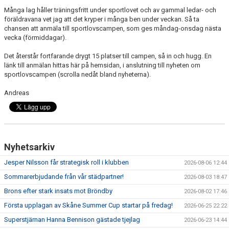
KIOSKEN
Många lag håller träningsfritt under sportlovet och av gammal ledar- och
föräldravana vet jag att det kryper i många ben under veckan. Så ta
chansen att anmäla till sportlovscampen, som ges måndag-onsdag nästa
SPONSORER
vecka (förmiddagar).
HYLLIEDAGEN
Det återstår fortfarande drygt 15 platser till campen, så in och hugg. En
länk till anmälan hittas här på hemsidan, i anslutning till nyheten om
sportlovscampen (scrolla nedåt bland nyheterna).
FÖR BESÖKARE
Andreas
MEDLEMSKAP
Nyhetsarkiv
Jesper Nilsson får strategisk roll i klubben
2026-08-06 12:44
Sommarerbjudande från vår städpartner!
2026-08-03 18:47
Brons efter stark insats mot Bröndby
2026-08-02 17:46
Första upplagan av Skåne Summer Cup startar på fredag!
2026-06-25 22:22
Superstjärnan Hanna Bennison gästade tjejlag
2026-06-23 14:44