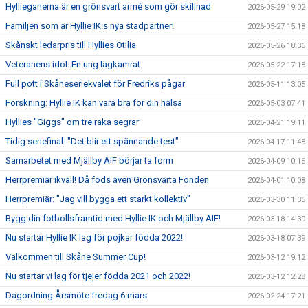
Hyllieganerna är en grönsvart armé som gör skillnad
2026-05-29 19:02
Familjen som är Hyllie IK:s nya städpartner!
2026-05-27 15:18
Skånskt ledarpris till Hyllies Otilia
2026-05-26 18:36
Veteranens idol: En ung lagkamrat
2026-05-22 17:18
Full pott i Skåneseriekvalet för Fredriks pågar
2026-05-11 13:05
Forskning: Hyllie IK kan vara bra för din hälsa
2026-05-03 07:41
Hyllies "Giggs" om tre raka segrar
2026-04-21 19:11
Tidig seriefinal: "Det blir ett spännande test"
2026-04-17 11:48
Samarbetet med Mjällby AIF börjar ta form
2026-04-09 10:16
Herrpremiär ikväll! Då föds även Grönsvarta Fonden
2026-04-01 10:08
Herrpremiär: "Jag vill bygga ett starkt kollektiv"
2026-03-30 11:35
Bygg din fotbollsframtid med Hyllie IK och Mjällby AIF!
2026-03-18 14:39
Nu startar Hyllie IK lag för pojkar födda 2022!
2026-03-18 07:39
Välkommen till Skåne Summer Cup!
2026-03-12 19:12
Nu startar vi lag för tjejer födda 2021 och 2022!
2026-03-12 12:28
Dagordning Årsmöte fredag 6 mars
2026-02-24 17:21