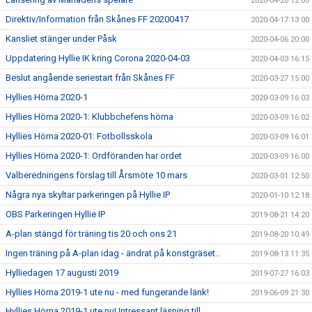
2020-04-20 12:00
Direktiv/Information från Skånes FF 20200417
2020-04-17 13:00
Kansliet stänger under Påsk
2020-04-06 20:00
Uppdatering Hyllie IK kring Corona 2020-04-03
2020-04-03 16:15
Beslut angående seriestart från Skånes FF
2020-03-27 15:00
Hyllies Hörna 2020-1
2020-03-09 16:03
Hyllies Hörna 2020-1: Klubbchefens hörna
2020-03-09 16:02
Hyllies Hörna 2020-01: Fotbollsskola
2020-03-09 16:01
Hyllies Hörna 2020-1: Ordföranden har ordet
2020-03-09 16:00
Valberedningens förslag till Årsmöte 10 mars
2020-03-01 12:50
Några nya skyltar parkeringen på Hyllie IP
2020-01-10 12:18
OBS Parkeringen Hyllie IP
2019-08-21 14:20
A-plan stängd för träning tis 20 och ons 21
2019-08-20 10:49
Ingen träning på A-plan idag - ändrat på konstgräset..
2019-08-13 11:35
Hylliedagen 17 augusti 2019
2019-07-27 16:03
Hyllies Hörna 2019-1 ute nu - med fungerande länk!
2019-06-09 21:30
Hyllies Hörna 2019-1 ute nu! Intressant läsning till