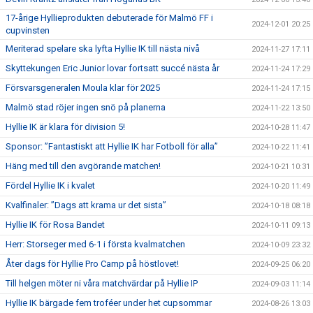
17-årige Hyllieprodukten debuterade för Malmö FF i
2024-12-01 20:25
cupvinsten
Meriterad spelare ska lyfta Hyllie IK till nästa nivå
2024-11-27 17:11
Skyttekungen Eric Junior lovar fortsatt succé nästa år
2024-11-24 17:29
Försvarsgeneralen Moula klar för 2025
2024-11-24 17:15
Malmö stad röjer ingen snö på planerna
2024-11-22 13:50
Hyllie IK är klara för division 5!
2024-10-28 11:47
Sponsor: ”Fantastiskt att Hyllie IK har Fotboll för alla”
2024-10-22 11:41
Häng med till den avgörande matchen!
2024-10-21 10:31
Fördel Hyllie IK i kvalet
2024-10-20 11:49
Kvalfinaler: ”Dags att krama ur det sista”
2024-10-18 08:18
Hyllie IK för Rosa Bandet
2024-10-11 09:13
Herr: Storseger med 6-1 i första kvalmatchen
2024-10-09 23:32
Åter dags för Hyllie Pro Camp på höstlovet!
2024-09-25 06:20
Till helgen möter ni våra matchvärdar på Hyllie IP
2024-09-03 11:14
Hyllie IK bärgade fem troféer under het cupsommar
2024-08-26 13:03