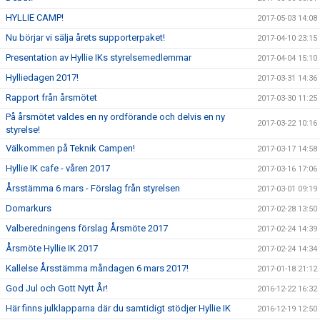
HYLLIE CAMP!
2017-05-03 14:08
Nu börjar vi sälja årets supporterpaket!
2017-04-10 23:15
Presentation av Hyllie IKs styrelsemedlemmar
2017-04-04 15:10
Hylliedagen 2017!
2017-03-31 14:36
Rapport från årsmötet
2017-03-30 11:25
På årsmötet valdes en ny ordförande och delvis en ny
2017-03-22 10:16
styrelse!
Välkommen på Teknik Campen!
2017-03-17 14:58
Hyllie IK cafe - våren 2017
2017-03-16 17:06
Årsstämma 6 mars - Förslag från styrelsen
2017-03-01 09:19
Domarkurs
2017-02-28 13:50
Valberedningens förslag Årsmöte 2017
2017-02-24 14:39
Årsmöte Hyllie IK 2017
2017-02-24 14:34
Kallelse Årsstämma måndagen 6 mars 2017!
2017-01-18 21:12
God Jul och Gott Nytt År!
2016-12-22 16:32
Här finns julklapparna där du samtidigt stödjer Hyllie IK
2016-12-19 12:50