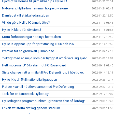
Hjärtligt välkomna till julmarknad på Hyllie IP!
2022-11-25 23:14
Nyförvärv: Hyllie hör hemma i högre divisioner
2022-11-24 06:42
Damlaget vill stärka ledarstaben
2022-11-22 16:50
Vill du göra Hyllie IK ännu bättre?
2022-11-19 08:45
Hyllie IK klara för division 3
2022-11-18 21:53
Stora förhoppningar hos nya herrstaben
2022-11-17 10:45
Hyllie IK öppnar upp för provträning i P06 och P07
2022-11-14 13:55
Premiär för en grönsvart julmarknad
2022-11-04 12:18
”Viktigt med en miljö som ger trygghet att få vara sig själv”
2022-11-01 14:07
Hett möte när U16 kvalar mot FC Rosengård
2022-10-19 09:40
Sista chansen att anmäla till Pro Defending på höstlovet
2022-10-14 15:14
Hyllie IK:s U15 till nationella ligacupen
2022-09-23 12:17
Platser kvar till höstlovscamp med Pro Defending
2022-09-20 10:12
Tack för en fantastisk Hylliedag!
2022-09-12 13:09
Hylliedagens programpunkter - grönsvart fest på lördag!
2022-09-08 10:48
Enkelt att stötta ditt lag genom Stadium
2022-09-06 11:56