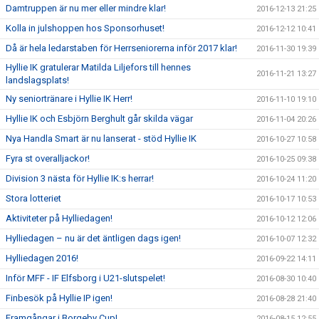
Damtruppen är nu mer eller mindre klar!
2016-12-13 21:25
Kolla in julshoppen hos Sponsorhuset!
2016-12-12 10:41
Då är hela ledarstaben för Herrseniorerna inför 2017 klar!
2016-11-30 19:39
Hyllie IK gratulerar Matilda Liljefors till hennes
2016-11-21 13:27
landslagsplats!
Ny seniortränare i Hyllie IK Herr!
2016-11-10 19:10
Hyllie IK och Esbjörn Berghult går skilda vägar
2016-11-04 20:26
Nya Handla Smart är nu lanserat - stöd Hyllie IK
2016-10-27 10:58
Fyra st overalljackor!
2016-10-25 09:38
Division 3 nästa för Hyllie IK:s herrar!
2016-10-24 11:20
Stora lotteriet
2016-10-17 10:53
Aktiviteter på Hylliedagen!
2016-10-12 12:06
Hylliedagen – nu är det äntligen dags igen!
2016-10-07 12:32
Hylliedagen 2016!
2016-09-22 14:11
Inför MFF - IF Elfsborg i U21-slutspelet!
2016-08-30 10:40
Finbesök på Hyllie IP igen!
2016-08-28 21:40
Framgångar i Borgeby Cup!
2016-08-15 12:55