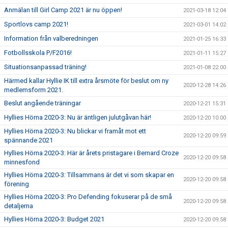
Anmälan till Girl Camp 2021 är nu öppen!
2021-03-18 12:04
Sportlovs camp 2021!
2021-03-01 14:02
Information från valberedningen
2021-01-25 16:33
Fotbollsskola P/F2016!
2021-01-11 15:27
Situationsanpassad träning!
2021-01-08 22:00
Härmed kallar Hyllie IK till extra årsmöte för beslut om ny
2020-12-28 14:26
medlemsform 2021.
Beslut angående träningar
2020-12-21 15:31
Hyllies Hörna 2020-3: Nu är äntligen julutgåvan här!
2020-12-20 10:00
Hyllies Hörna 2020-3: Nu blickar vi framåt mot ett
2020-12-20 09:59
spännande 2021
Hyllies Hörna 2020-3: Här är årets pristagare i Bernard Croze
2020-12-20 09:58
minnesfond
Hyllies Hörna 2020-3: Tillsammans är det vi som skapar en
2020-12-20 09:58
förening
Hyllies Hörna 2020-3: Pro Defending fokuserar på de små
2020-12-20 09:58
detaljerna
Hyllies Hörna 2020-3: Budget 2021
2020-12-20 09:58