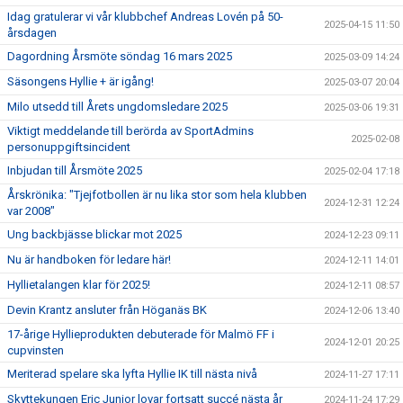
Idag gratulerar vi vår klubbchef Andreas Lovén på 50-
2025-04-15 11:50
årsdagen
Dagordning Årsmöte söndag 16 mars 2025
2025-03-09 14:24
Säsongens Hyllie + är igång!
2025-03-07 20:04
Milo utsedd till Årets ungdomsledare 2025
2025-03-06 19:31
Viktigt meddelande till berörda av SportAdmins
2025-02-08
personuppgiftsincident
Inbjudan till Årsmöte 2025
2025-02-04 17:18
Årskrönika: "Tjejfotbollen är nu lika stor som hela klubben
2024-12-31 12:24
var 2008"
Ung backbjässe blickar mot 2025
2024-12-23 09:11
Nu är handboken för ledare här!
2024-12-11 14:01
Hyllietalangen klar för 2025!
2024-12-11 08:57
Devin Krantz ansluter från Höganäs BK
2024-12-06 13:40
17-årige Hyllieprodukten debuterade för Malmö FF i
2024-12-01 20:25
cupvinsten
Meriterad spelare ska lyfta Hyllie IK till nästa nivå
2024-11-27 17:11
Skyttekungen Eric Junior lovar fortsatt succé nästa år
2024-11-24 17:29