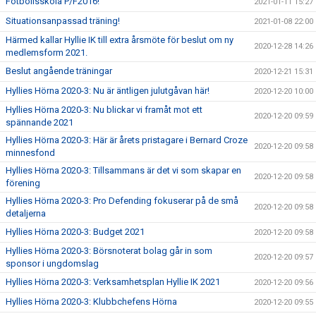
Fotbollsskola P/F2016!
2021-01-11 15:27
Situationsanpassad träning!
2021-01-08 22:00
Härmed kallar Hyllie IK till extra årsmöte för beslut om ny
2020-12-28 14:26
medlemsform 2021.
Beslut angående träningar
2020-12-21 15:31
Hyllies Hörna 2020-3: Nu är äntligen julutgåvan här!
2020-12-20 10:00
Hyllies Hörna 2020-3: Nu blickar vi framåt mot ett
2020-12-20 09:59
spännande 2021
Hyllies Hörna 2020-3: Här är årets pristagare i Bernard Croze
2020-12-20 09:58
minnesfond
Hyllies Hörna 2020-3: Tillsammans är det vi som skapar en
2020-12-20 09:58
förening
Hyllies Hörna 2020-3: Pro Defending fokuserar på de små
2020-12-20 09:58
detaljerna
Hyllies Hörna 2020-3: Budget 2021
2020-12-20 09:58
Hyllies Hörna 2020-3: Börsnoterat bolag går in som
2020-12-20 09:57
sponsor i ungdomslag
Hyllies Hörna 2020-3: Verksamhetsplan Hyllie IK 2021
2020-12-20 09:56
Hyllies Hörna 2020-3: Klubbchefens Hörna
2020-12-20 09:55