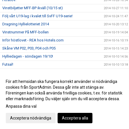
2014-10-28 16:54
Vinstbiljetter MFF-BP ikväll (10/15 st)
2014-10-27 11:10
Följ vårt U19-lag i kvalet till SvFF U19-serie!
2014-10-24 11:47
Dragning Hyllielotteriet 2014
2014-10-20 13:12
Vinstnummer På MFF-bollen
2014-10-19 14:04
Inför höstlovet - REA hos Hotels.com
2014-10-16 10:19
Skåne VM P02, P03, P04 och P05
2014-10-15 14:23
Hylliedagen - söndagen 19/10!
2014-10-10 14:56
Futsal!
2014-10-10 13:18
Boka hotellet via Sponsorhuset
2014-10-08 11:28
Tränarutbildningar hösten 2014
2014-10-06 11:58
För att hemsidan ska fungera korrekt använder vi nödvändiga
cookies från SportAdmin. Dessa går inte att stänga av.
Erbjudande via Sponsorhuset!
2014-09-29 10:19
Föreningen kan också använda frivilliga cookies, t.ex. för statistik
Hylliedagen 19:e oktober!
2014-09-23 20:25
eller marknadsföring. Du väljer själv om du vill acceptera dessa.
Boka din flygresa via SAS - både du och Hyllie IK får
Anpassa dina val
2014-09-17 11:22
pengar!
Nu startar Hyllie Akademin!
2014-09-10 15:44
Acceptera nödvändiga
Acceptera alla
Uppskjutna matcher
2014-09-10 09:06