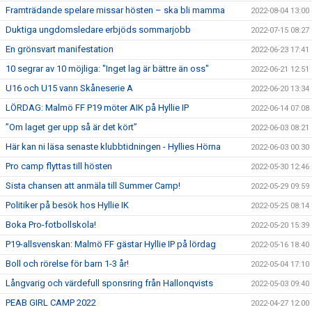
Framträdande spelare missar hösten – ska bli mamma
2022-08-04 13:00
Duktiga ungdomsledare erbjöds sommarjobb
2022-07-15 08:27
En grönsvart manifestation
2022-06-23 17:41
10 segrar av 10 möjliga: "Inget lag är bättre än oss"
2022-06-21 12:51
U16 och U15 vann Skåneserie A
2022-06-20 13:34
LÖRDAG: Malmö FF P19 möter AIK på Hyllie IP
2022-06-14 07:08
”Om laget ger upp så är det kört”
2022-06-03 08:21
Här kan ni läsa senaste klubbtidningen - Hyllies Hörna
2022-06-03 00:30
Pro camp flyttas till hösten
2022-05-30 12:46
Sista chansen att anmäla till Summer Camp!
2022-05-29 09:59
Politiker på besök hos Hyllie IK
2022-05-25 08:14
Boka Pro-fotbollskola!
2022-05-20 15:39
P19-allsvenskan: Malmö FF gästar Hyllie IP på lördag
2022-05-16 18:40
Boll och rörelse för barn 1-3 år!
2022-05-04 17:10
Långvarig och värdefull sponsring från Hallonqvists
2022-05-03 09:40
PEAB GIRL CAMP 2022
2022-04-27 12:00