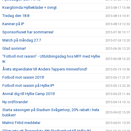
Kvarglömda Hylliekläder + övrigt
2015-08-17 15:48
Tisdag den 18.8
2015-08-14 10:41
Kaniner på IP
2015-08-13 12:32
Sponsorhuset har sommarrea!
2015-07-30 15:17
Match på måndag 27.7
2015-07-24 13:20
Glad sommar!
2015-06-26 12:25
"Fotboll mot rasism" - Utbildningsdag hos MFF med Hyllie
2015-06-08 16:23
IK
Årets stipendiater till Anders Tappers minnesfond!
2015-05-19 10:36
Fotboll mot rasism 2015!
2015-05-17 21:07
Fotboll mot rasism på Hyllie IP!
2015-05-13 22:20
Anmäl dig till Hyllie Camp 2015!
2015-04-23 11:44
Ny ordförande!
2015-04-14 10:16
Starta säsongen på Stadium Svågertorp, 20% rabatt i hela
2015-04-02 15:09
butiken!
Malmö Fritid meddelar
2015-04-01 13:59
Glöm inte att återansluta ditt Stadiumkort till Hyllie IK!