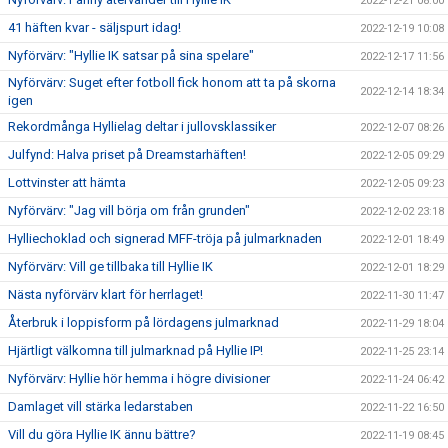
2022-12-21 08:00
41 häften kvar - säljspurt idag!
2022-12-19 10:08
Nyförvärv: "Hyllie IK satsar på sina spelare"
2022-12-17 11:56
Nyförvärv: Suget efter fotboll fick honom att ta på skorna
2022-12-14 18:34
igen
Rekordmånga Hyllielag deltar i jullovsklassiker
2022-12-07 08:26
Julfynd: Halva priset på Dreamstarhäften!
2022-12-05 09:29
Lottvinster att hämta
2022-12-05 09:23
Nyförvärv: "Jag vill börja om från grunden"
2022-12-02 23:18
Hylliechoklad och signerad MFF-tröja på julmarknaden
2022-12-01 18:49
Nyförvärv: Vill ge tillbaka till Hyllie IK
2022-12-01 18:29
Nästa nyförvärv klart för herrlaget!
2022-11-30 11:47
Återbruk i loppisform på lördagens julmarknad
2022-11-29 18:04
Hjärtligt välkomna till julmarknad på Hyllie IP!
2022-11-25 23:14
Nyförvärv: Hyllie hör hemma i högre divisioner
2022-11-24 06:42
Damlaget vill stärka ledarstaben
2022-11-22 16:50
Vill du göra Hyllie IK ännu bättre?
2022-11-19 08:45