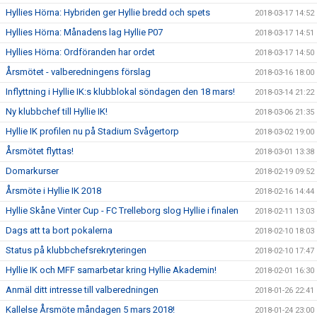
Hyllies Hörna: Hybriden ger Hyllie bredd och spets
2018-03-17 14:52
Hyllies Hörna: Månadens lag Hyllie P07
2018-03-17 14:51
Hyllies Hörna: Ordföranden har ordet
2018-03-17 14:50
Årsmötet - valberedningens förslag
2018-03-16 18:00
Inflyttning i Hyllie IK:s klubblokal söndagen den 18 mars!
2018-03-14 21:22
Ny klubbchef till Hyllie IK!
2018-03-06 21:35
Hyllie IK profilen nu på Stadium Svågertorp
2018-03-02 19:00
Årsmötet flyttas!
2018-03-01 13:38
Domarkurser
2018-02-19 09:52
Årsmöte i Hyllie IK 2018
2018-02-16 14:44
Hyllie Skåne Vinter Cup - FC Trelleborg slog Hyllie i finalen
2018-02-11 13:03
Dags att ta bort pokalerna
2018-02-10 18:03
Status på klubbchefsrekryteringen
2018-02-10 17:47
Hyllie IK och MFF samarbetar kring Hyllie Akademin!
2018-02-01 16:30
Anmäl ditt intresse till valberedningen
2018-01-26 22:41
Kallelse Årsmöte måndagen 5 mars 2018!
2018-01-24 23:00