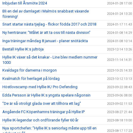
Inbjudan till Årsmöte 2024
2024-01-28 17:00
Bli en del av damlaget i Malmös snabbast växande
2024-01-24 13:20
förening!
Snart startar nästa tjejlag - flickor födda 2017 och 2018
2024-01-17 11:43
Ny herrtränare: ”Målet är att ta oss till nästa division”
2024-01-08 14:29
Inga träningar måndag 8 januari - planer snötäckta
2024-01-08 10:14
Beställ Hyllie IK:s jultröja
2023-12-14 13:26
Hyllie IK växer så det knakar - Line blev medlem nummer
2023-11-14 14:31
1000
Kvaldags för damerna i morgon
2023-10-25 14:33
Kvalmatch för herrlaget på lördag
2023-10-12 13:13
Höstlovscamp med Hyllie IK/ Pro Defending
2023-09-22 08:43
Edda Persson är Hyllie IK:s yngsta spelare någonsin
2023-09-06 08:00
”De är så otroligt glada över att tillhöra ett lag”
2023-09-02 11:53
Angående FC Köpenhamns träningar på Hyllie IP
2023-08-27 21:44
Hyllie IK-legendar och ordförande fyller 60 år
2023-08-18 19:00
Nya sportchefen: ”Hyllie IK:s seniorlag måste upp till en
2023-08-17 17:23