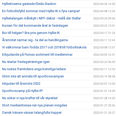
Hyllietöserna gästade Eleda Stadion
2022-04-26 14:30
En fotbollsfylld sommar med Hyllie IK:s fyra camper!
2022-04-08 12:54
Hyllietalangen målskytt i MFF-debut - Hallå där Stella!
2022-03-23 09:06
Kursen för det kommande året är fastslagen
2022-03-22 13:01
Bio till helgen? Bra pris genom Hyllie IK
2022-03-17 21:23
Årsmötet närmar sig - ta del av handlingarna
2022-03-11 12:43
Vi välkomnar barn födda 2017 och 2018 till fotbollsskola
2022-03-08 12:57
Erbjudande på Pumas sortiment till medlemmar
2022-03-03 16:31
Nu startar fredagsträningar igen
2022-02-22 06:03
Nu rustas framtidens unga kvinnliga ledare
2022-02-17 12:53
Glöm inte att anmäla till sportlovscampen
2022-02-14 08:58
Inbjudan till årsmöte 2022
2022-02-07 13:39
Sportlovscamp på Hyllie IP!
2022-01-31 14:09
Nu söker vi nya krafter till vår styrelse!
2022-01-28 14:20
Stort medieintresse när nya planen invigdes
2022-01-27 20:56
Dansk tränare vässar talangfulla trupper
2022-01-21 20:27