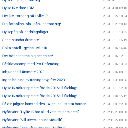
2023-04-13 11:37
Hyllie IK vidare i DM
2023-04-01 09:10
Het DM-torsdag på Hyllie IP!
2023-03-27 18:34
Pro fotbollsskola i påsk närmar sig!
2023-03-26 20:13
Hylliepåg på landslagsläger
2023-03-15 13:35
Snart stundar årsmöte
2023-03-10 16:19
Boka hotell - gynna Hyllie IK
2023-03-07 14:46
Det börjar närma sig seriestart!
2023-03-07 12:01
Påsklovscamp med Pro Defending
2023-02-07 13:53
Inbjudan till årsmöte 2023
2023-02-02 08:31
Ingen höjning av träningsavgifter 2023
2023-01-30 08:56
Hyllie IK söker spelare födda 2016 till flicklag!
2023-01-19 12:00
Hyllie IK söker spelare födda 2015 till flicklag!
2023-01-04 15:12
Få din julgran hämtad den 14 januari - stötta barnen
2023-01-03 22:00
Nyförvärv: "Hyllie IK har alltid varit ett nära hem"
2022-12-23 08:00
Nyförvärv: "Vill utvecklas individuellt"
2022-12-22 08:00
Nyförvärv: Fanny återvänder till Hyllie IK