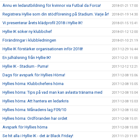
Ännu en ledarutbildning för kvinnor via Futbal da Forca!
2018-01-21 17:00
Registrera Hyllie som din stödförening på Stadium. Varje år!
2018-01-19 14:30
Vi presenterar årets klädprofil 2018 i Hyllie IK!
2018-01-15 15:41
Hyllie IK söker ny klubbchef
2018-01-12 12:00
Förändringar i klubbledningen
2018-01-10 21:19
Hyllie IK förstärker organisationen inför 2018!
2017-12-29 16:44
En julhälsning från Hyllie IK!
2017-12-21 11:00
Hyllie IK - Stadium - Puma!
2017-12-12 12:21
Dags för avspark för Hyllies Hörna!
2017-12-08 15:06
Hyllies hörna: Klubbchefens hörna
2017-12-08 15:05
Hyllies hörna: Tips på vad man kan avlasta tränarna med
2017-12-08 15:04
Hyllies hörna: Att hantera en ledarkris
2017-12-08 15:03
Hyllies hörna: Månadens lag F09/10
2017-12-08 15:02
Hyllies hörna: Ordföranden har ordet
2017-12-08 15:01
Avspark för Hyllies hörna
2017-12-08 15:00
Se hit alla i Hyllie IK - det är Black Friday!
2017-11-23 11:01