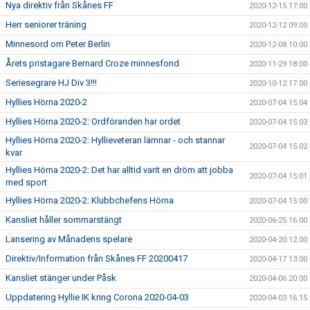
Nya direktiv från Skånes FF
2020-12-15 17:00
Herr seniorer träning
2020-12-12 09:00
Minnesord om Peter Berlin
2020-12-08 10:00
Årets pristagare Bernard Croze minnesfond
2020-11-29 18:00
Seriesegrare HJ Div 3!!!
2020-10-12 17:00
Hyllies Hörna 2020-2
2020-07-04 15:04
Hyllies Hörna 2020-2: Ordföranden har ordet
2020-07-04 15:03
Hyllies Hörna 2020-2: Hyllieveteran lämnar - och stannar
2020-07-04 15:02
kvar
Hyllies Hörna 2020-2: Det har alltid varit en dröm att jobba
2020-07-04 15:01
med sport
Hyllies Hörna 2020-2: Klubbchefens Hörna
2020-07-04 15:00
Kansliet håller sommarstängt
2020-06-25 16:00
Lansering av Månadens spelare
2020-04-20 12:00
Direktiv/Information från Skånes FF 20200417
2020-04-17 13:00
Kansliet stänger under Påsk
2020-04-06 20:00
Uppdatering Hyllie IK kring Corona 2020-04-03
2020-04-03 16:15