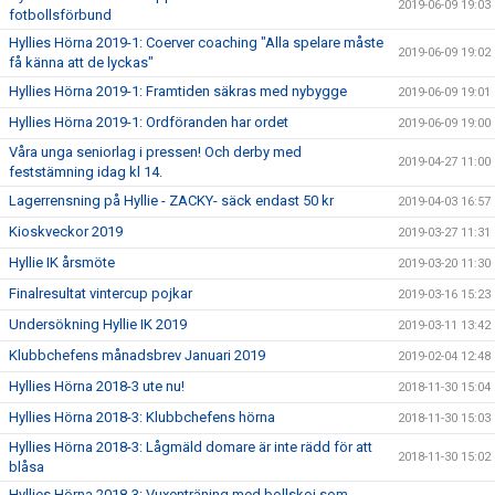
2019-06-09 19:03
fotbollsförbund
Hyllies Hörna 2019-1: Coerver coaching "Alla spelare måste
2019-06-09 19:02
få känna att de lyckas"
Hyllies Hörna 2019-1: Framtiden säkras med nybygge
2019-06-09 19:01
Hyllies Hörna 2019-1: Ordföranden har ordet
2019-06-09 19:00
Våra unga seniorlag i pressen! Och derby med
2019-04-27 11:00
feststämning idag kl 14.
Lagerrensning på Hyllie - ZACKY- säck endast 50 kr
2019-04-03 16:57
Kioskveckor 2019
2019-03-27 11:31
Hyllie IK årsmöte
2019-03-20 11:30
Finalresultat vintercup pojkar
2019-03-16 15:23
Undersökning Hyllie IK 2019
2019-03-11 13:42
Klubbchefens månadsbrev Januari 2019
2019-02-04 12:48
Hyllies Hörna 2018-3 ute nu!
2018-11-30 15:04
Hyllies Hörna 2018-3: Klubbchefens hörna
2018-11-30 15:03
Hyllies Hörna 2018-3: Lågmäld domare är inte rädd för att
2018-11-30 15:02
blåsa
Hyllies Hörna 2018-3: Vuxenträning med bollskoj som