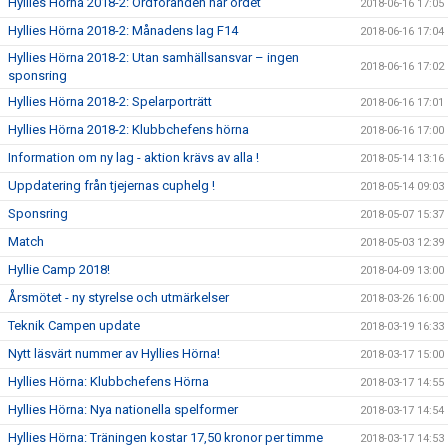
Hyllies Hörna 2018-2: Ordföranden har ordet
2018-06-16 17:05
Hyllies Hörna 2018-2: Månadens lag F14
2018-06-16 17:04
Hyllies Hörna 2018-2: Utan samhällsansvar – ingen
2018-06-16 17:02
sponsring
Hyllies Hörna 2018-2: Spelarporträtt
2018-06-16 17:01
Hyllies Hörna 2018-2: Klubbchefens hörna
2018-06-16 17:00
Information om ny lag - aktion krävs av alla !
2018-05-14 13:16
Uppdatering från tjejernas cuphelg !
2018-05-14 09:03
Sponsring
2018-05-07 15:37
Match
2018-05-03 12:39
Hyllie Camp 2018!
2018-04-09 13:00
Årsmötet - ny styrelse och utmärkelser
2018-03-26 16:00
Teknik Campen update
2018-03-19 16:33
Nytt läsvärt nummer av Hyllies Hörna!
2018-03-17 15:00
Hyllies Hörna: Klubbchefens Hörna
2018-03-17 14:55
Hyllies Hörna: Nya nationella spelformer
2018-03-17 14:54
Hyllies Hörna: Träningen kostar 17,50 kronor per timme
2018-03-17 14:53