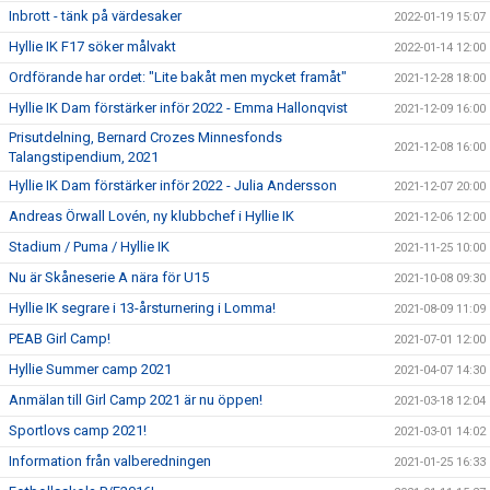
Inbrott - tänk på värdesaker
2022-01-19 15:07
Hyllie IK F17 söker målvakt
2022-01-14 12:00
Ordförande har ordet: "Lite bakåt men mycket framåt"
2021-12-28 18:00
Hyllie IK Dam förstärker inför 2022 - Emma Hallonqvist
2021-12-09 16:00
Prisutdelning, Bernard Crozes Minnesfonds
2021-12-08 16:00
Talangstipendium, 2021
Hyllie IK Dam förstärker inför 2022 - Julia Andersson
2021-12-07 20:00
Andreas Örwall Lovén, ny klubbchef i Hyllie IK
2021-12-06 12:00
Stadium / Puma / Hyllie IK
2021-11-25 10:00
Nu är Skåneserie A nära för U15
2021-10-08 09:30
Hyllie IK segrare i 13-årsturnering i Lomma!
2021-08-09 11:09
PEAB Girl Camp!
2021-07-01 12:00
Hyllie Summer camp 2021
2021-04-07 14:30
Anmälan till Girl Camp 2021 är nu öppen!
2021-03-18 12:04
Sportlovs camp 2021!
2021-03-01 14:02
Information från valberedningen
2021-01-25 16:33