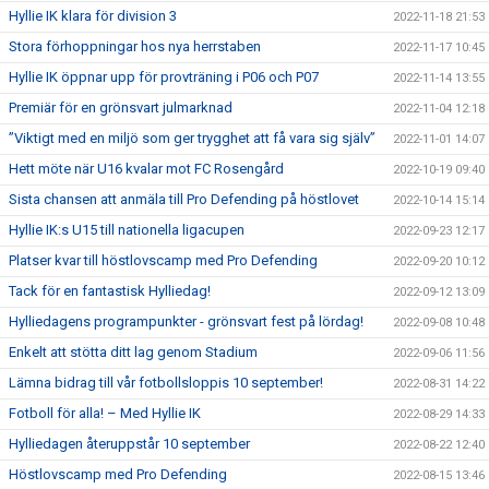
Hyllie IK klara för division 3
2022-11-18 21:53
Stora förhoppningar hos nya herrstaben
2022-11-17 10:45
Hyllie IK öppnar upp för provträning i P06 och P07
2022-11-14 13:55
Premiär för en grönsvart julmarknad
2022-11-04 12:18
”Viktigt med en miljö som ger trygghet att få vara sig själv”
2022-11-01 14:07
Hett möte när U16 kvalar mot FC Rosengård
2022-10-19 09:40
Sista chansen att anmäla till Pro Defending på höstlovet
2022-10-14 15:14
Hyllie IK:s U15 till nationella ligacupen
2022-09-23 12:17
Platser kvar till höstlovscamp med Pro Defending
2022-09-20 10:12
Tack för en fantastisk Hylliedag!
2022-09-12 13:09
Hylliedagens programpunkter - grönsvart fest på lördag!
2022-09-08 10:48
Enkelt att stötta ditt lag genom Stadium
2022-09-06 11:56
Lämna bidrag till vår fotbollsloppis 10 september!
2022-08-31 14:22
Fotboll för alla! – Med Hyllie IK
2022-08-29 14:33
Hylliedagen återuppstår 10 september
2022-08-22 12:40
Höstlovscamp med Pro Defending
2022-08-15 13:46