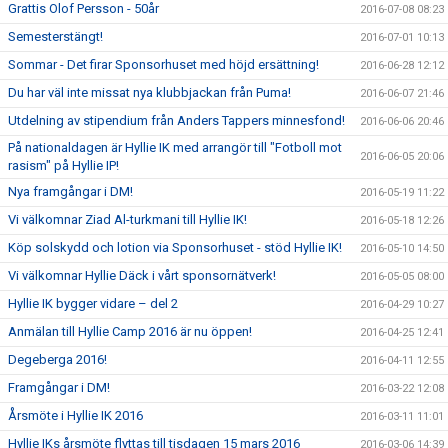
Grattis Olof Persson - 50år
2016-07-08 08:23
Semesterstängt!
2016-07-01 10:13
Sommar - Det firar Sponsorhuset med höjd ersättning!
2016-06-28 12:12
Du har väl inte missat nya klubbjackan från Puma!
2016-06-07 21:46
Utdelning av stipendium från Anders Tappers minnesfond!
2016-06-06 20:46
På nationaldagen är Hyllie IK med arrangör till "Fotboll mot
2016-06-05 20:06
rasism" på Hyllie IP!
Nya framgångar i DM!
2016-05-19 11:22
Vi välkomnar Ziad Al-turkmani till Hyllie IK!
2016-05-18 12:26
Köp solskydd och lotion via Sponsorhuset - stöd Hyllie IK!
2016-05-10 14:50
Vi välkomnar Hyllie Däck i vårt sponsornätverk!
2016-05-05 08:00
Hyllie IK bygger vidare – del 2
2016-04-29 10:27
Anmälan till Hyllie Camp 2016 är nu öppen!
2016-04-25 12:41
Degeberga 2016!
2016-04-11 12:55
Framgångar i DM!
2016-03-22 12:08
Årsmöte i Hyllie IK 2016
2016-03-11 11:01
Hyllie IKs årsmöte flyttas till tisdagen 15 mars 2016
2016-03-06 14:39