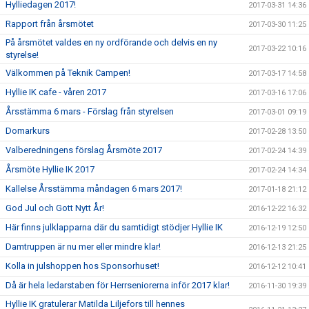
Hylliedagen 2017!
2017-03-31 14:36
Rapport från årsmötet
2017-03-30 11:25
På årsmötet valdes en ny ordförande och delvis en ny
2017-03-22 10:16
styrelse!
Välkommen på Teknik Campen!
2017-03-17 14:58
Hyllie IK cafe - våren 2017
2017-03-16 17:06
Årsstämma 6 mars - Förslag från styrelsen
2017-03-01 09:19
Domarkurs
2017-02-28 13:50
Valberedningens förslag Årsmöte 2017
2017-02-24 14:39
Årsmöte Hyllie IK 2017
2017-02-24 14:34
Kallelse Årsstämma måndagen 6 mars 2017!
2017-01-18 21:12
God Jul och Gott Nytt År!
2016-12-22 16:32
Här finns julklapparna där du samtidigt stödjer Hyllie IK
2016-12-19 12:50
Damtruppen är nu mer eller mindre klar!
2016-12-13 21:25
Kolla in julshoppen hos Sponsorhuset!
2016-12-12 10:41
Då är hela ledarstaben för Herrseniorerna inför 2017 klar!
2016-11-30 19:39
Hyllie IK gratulerar Matilda Liljefors till hennes