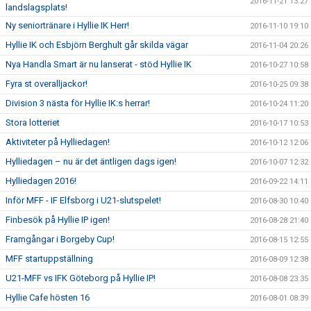
2016-11-21 13:27
landslagsplats!
Ny seniortränare i Hyllie IK Herr!
2016-11-10 19:10
Hyllie IK och Esbjörn Berghult går skilda vägar
2016-11-04 20:26
Nya Handla Smart är nu lanserat - stöd Hyllie IK
2016-10-27 10:58
Fyra st overalljackor!
2016-10-25 09:38
Division 3 nästa för Hyllie IK:s herrar!
2016-10-24 11:20
Stora lotteriet
2016-10-17 10:53
Aktiviteter på Hylliedagen!
2016-10-12 12:06
Hylliedagen – nu är det äntligen dags igen!
2016-10-07 12:32
Hylliedagen 2016!
2016-09-22 14:11
Inför MFF - IF Elfsborg i U21-slutspelet!
2016-08-30 10:40
Finbesök på Hyllie IP igen!
2016-08-28 21:40
Framgångar i Borgeby Cup!
2016-08-15 12:55
MFF startuppställning
2016-08-09 12:38
U21-MFF vs IFK Göteborg på Hyllie IP!
2016-08-08 23:35
Hyllie Cafe hösten 16
2016-08-01 08:39