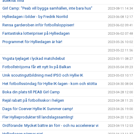
adekvat nivå”
Girl Camp: ”Peab vill bygga samhällen, inte bara hus”
2023-08-11 14:34
Hylliedagen i bilder - by Fredrik Norrlid
2023-06-08 12:17
Rensa garderoben inför fotbollsloppisen!
2023-06-02 09:41
Fantastiska lotteripriser på Hylliedagen
2023-06-02 07:48
Programmet för Hylliedagen är här!
2023-05-26 10:02
2023-05-22 11:56
Yngsta tjejlaget i lyckad matchdebut
2023-05-11 08:27
Fotbollströjorna får ett nytt liv på Balkan
2023-05-04 09:23
Unik scoutingutbildning med IPSO och Hyllie IK
2023-05-03 10:17
Het fotbollssöndag för Hyllie IK-lagen - kom och stötta
2023-04-30 08:04
Boka din plats till PEAB Girl Camp
2023-04-28 12:00
Rejäl rabatt på fotbollsskor i helgen
2023-04-28 11:25
Dags för Coerver Hyllie IK Summer camp!
2023-04-26 19:00
Fler Hyllieprodukter till landslagssamling!
2023-04-20 12:26
Ordförande: Mycket bättre än förr - och nu accelererar vi
2023-04-19 12:53
Hylliedagen närmar sig!