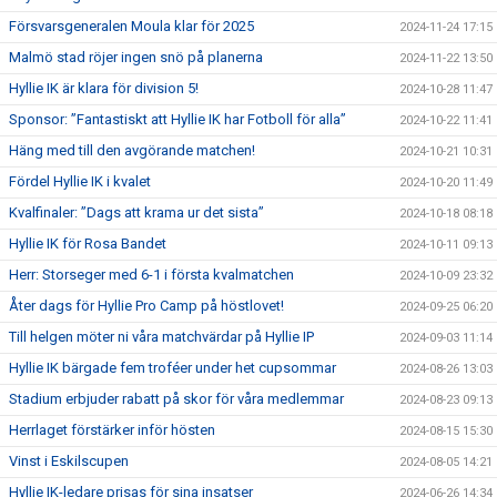
Försvarsgeneralen Moula klar för 2025
2024-11-24 17:15
Malmö stad röjer ingen snö på planerna
2024-11-22 13:50
Hyllie IK är klara för division 5!
2024-10-28 11:47
Sponsor: ”Fantastiskt att Hyllie IK har Fotboll för alla”
2024-10-22 11:41
Häng med till den avgörande matchen!
2024-10-21 10:31
Fördel Hyllie IK i kvalet
2024-10-20 11:49
Kvalfinaler: ”Dags att krama ur det sista”
2024-10-18 08:18
Hyllie IK för Rosa Bandet
2024-10-11 09:13
Herr: Storseger med 6-1 i första kvalmatchen
2024-10-09 23:32
Åter dags för Hyllie Pro Camp på höstlovet!
2024-09-25 06:20
Till helgen möter ni våra matchvärdar på Hyllie IP
2024-09-03 11:14
Hyllie IK bärgade fem troféer under het cupsommar
2024-08-26 13:03
Stadium erbjuder rabatt på skor för våra medlemmar
2024-08-23 09:13
Herrlaget förstärker inför hösten
2024-08-15 15:30
Vinst i Eskilscupen
2024-08-05 14:21
Hyllie IK-ledare prisas för sina insatser
2024-06-26 14:34