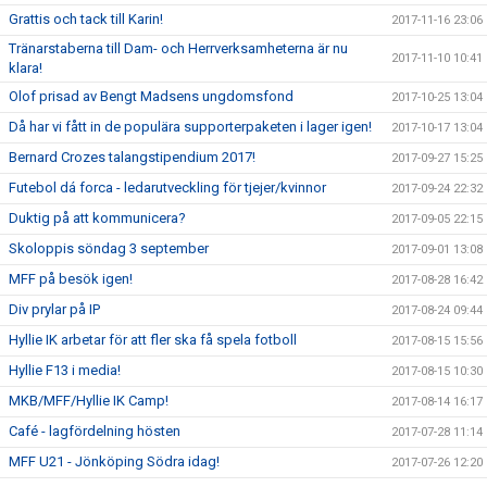
Grattis och tack till Karin!
2017-11-16 23:06
Tränarstaberna till Dam- och Herrverksamheterna är nu
2017-11-10 10:41
klara!
Olof prisad av Bengt Madsens ungdomsfond
2017-10-25 13:04
Då har vi fått in de populära supporterpaketen i lager igen!
2017-10-17 13:04
Bernard Crozes talangstipendium 2017!
2017-09-27 15:25
Futebol dá forca - ledarutveckling för tjejer/kvinnor
2017-09-24 22:32
Duktig på att kommunicera?
2017-09-05 22:15
Skoloppis söndag 3 september
2017-09-01 13:08
MFF på besök igen!
2017-08-28 16:42
Div prylar på IP
2017-08-24 09:44
Hyllie IK arbetar för att fler ska få spela fotboll
2017-08-15 15:56
Hyllie F13 i media!
2017-08-15 10:30
MKB/MFF/Hyllie IK Camp!
2017-08-14 16:17
Café - lagfördelning hösten
2017-07-28 11:14
MFF U21 - Jönköping Södra idag!
2017-07-26 12:20