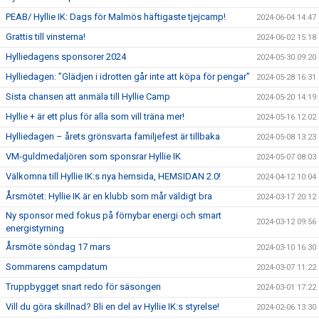
PEAB/ Hyllie IK: Dags för Malmös häftigaste tjejcamp!
2024-06-04 14:47
Grattis till vinsterna!
2024-06-02 15:18
Hylliedagens sponsorer 2024
2024-05-30 09:20
Hylliedagen: ”Glädjen i idrotten går inte att köpa för pengar”
2024-05-28 16:31
Sista chansen att anmäla till Hyllie Camp
2024-05-20 14:19
Hyllie + är ett plus för alla som vill träna mer!
2024-05-16 12:02
Hylliedagen – årets grönsvarta familjefest är tillbaka
2024-05-08 13:23
VM-guldmedaljören som sponsrar Hyllie IK
2024-05-07 08:03
Välkomna till Hyllie IK:s nya hemsida, HEMSIDAN 2.0!
2024-04-12 10:04
Årsmötet: Hyllie IK är en klubb som mår väldigt bra
2024-03-17 20:12
Ny sponsor med fokus på förnybar energi och smart
2024-03-12 09:56
energistyrning
Årsmöte söndag 17 mars
2024-03-10 16:30
Sommarens campdatum
2024-03-07 11:22
Truppbygget snart redo för säsongen
2024-03-01 17:22
Vill du göra skillnad? Bli en del av Hyllie IK:s styrelse!
2024-02-06 13:30