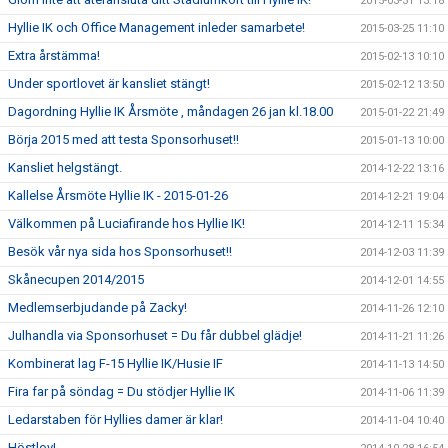
2015-03-31 13:18
Hyllie IK och Office Management inleder samarbete!
2015-03-25 11:10
Extra årstämma!
2015-02-13 10:10
Under sportlovet är kansliet stängt!
2015-02-12 13:50
Dagordning Hyllie IK Årsmöte , måndagen 26 jan kl.18.00
2015-01-22 21:49
Börja 2015 med att testa Sponsorhuset!!
2015-01-13 10:00
Kansliet helgstängt.
2014-12-22 13:16
Kallelse Årsmöte Hyllie IK - 2015-01-26
2014-12-21 19:04
Välkommen på Luciafirande hos Hyllie IK!
2014-12-11 15:34
Besök vår nya sida hos Sponsorhuset!!
2014-12-03 11:39
Skånecupen 2014/2015
2014-12-01 14:55
Medlemserbjudande på Zacky!
2014-11-26 12:10
Julhandla via Sponsorhuset = Du får dubbel glädje!
2014-11-21 11:26
Kombinerat lag F-15 Hyllie IK/Husie IF
2014-11-13 14:50
Fira far på söndag = Du stödjer Hyllie IK
2014-11-06 11:39
Ledarstaben för Hyllies damer är klar!
2014-11-04 10:40
Höstlov!