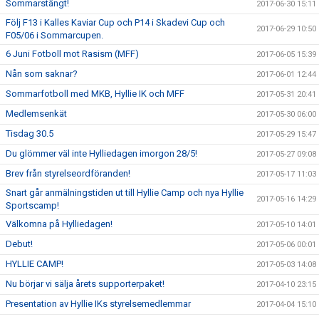
Sommarstängt!
2017-06-30 15:11
Följ F13 i Kalles Kaviar Cup och P14 i Skadevi Cup och
2017-06-29 10:50
F05/06 i Sommarcupen.
6 Juni Fotboll mot Rasism (MFF)
2017-06-05 15:39
Nån som saknar?
2017-06-01 12:44
Sommarfotboll med MKB, Hyllie IK och MFF
2017-05-31 20:41
Medlemsenkät
2017-05-30 06:00
Tisdag 30.5
2017-05-29 15:47
Du glömmer väl inte Hylliedagen imorgon 28/5!
2017-05-27 09:08
Brev från styrelseordföranden!
2017-05-17 11:03
Snart går anmälningstiden ut till Hyllie Camp och nya Hyllie
2017-05-16 14:29
Sportscamp!
Välkomna på Hylliedagen!
2017-05-10 14:01
Debut!
2017-05-06 00:01
HYLLIE CAMP!
2017-05-03 14:08
Nu börjar vi sälja årets supporterpaket!
2017-04-10 23:15
Presentation av Hyllie IKs styrelsemedlemmar
2017-04-04 15:10