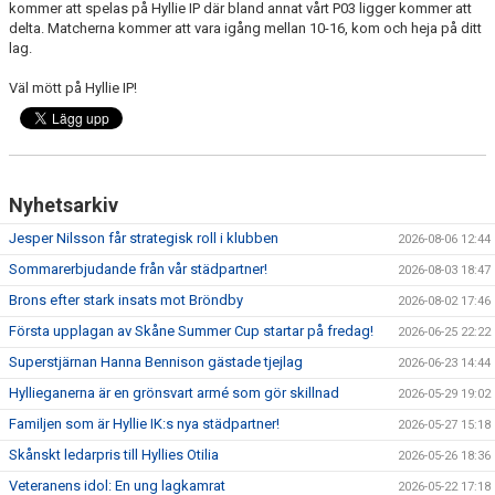
kommer att spelas på Hyllie IP där bland annat vårt P03 ligger kommer att
KIOSKEN
delta. Matcherna kommer att vara igång mellan 10-16, kom och heja på ditt
lag.
SPONSORER
Väl mött på Hyllie IP!
HYLLIEDAGEN
FÖR BESÖKARE
Nyhetsarkiv
MEDLEMSKAP
Jesper Nilsson får strategisk roll i klubben
2026-08-06 12:44
Sommarerbjudande från vår städpartner!
2026-08-03 18:47
Brons efter stark insats mot Bröndby
2026-08-02 17:46
Första upplagan av Skåne Summer Cup startar på fredag!
2026-06-25 22:22
Superstjärnan Hanna Bennison gästade tjejlag
2026-06-23 14:44
Hyllieganerna är en grönsvart armé som gör skillnad
2026-05-29 19:02
Familjen som är Hyllie IK:s nya städpartner!
2026-05-27 15:18
Skånskt ledarpris till Hyllies Otilia
2026-05-26 18:36
Veteranens idol: En ung lagkamrat
2026-05-22 17:18