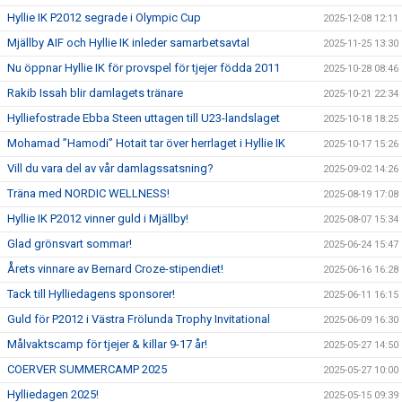
Hyllie IK P2012 segrade i Olympic Cup
2025-12-08 12:11
Mjällby AIF och Hyllie IK inleder samarbetsavtal
2025-11-25 13:30
Nu öppnar Hyllie IK för provspel för tjejer födda 2011
2025-10-28 08:46
Rakib Issah blir damlagets tränare
2025-10-21 22:34
Hylliefostrade Ebba Steen uttagen till U23-landslaget
2025-10-18 18:25
Mohamad ”Hamodi” Hotait tar över herrlaget i Hyllie IK
2025-10-17 15:26
Vill du vara del av vår damlagssatsning?
2025-09-02 14:26
Träna med NORDIC WELLNESS!
2025-08-19 17:08
Hyllie IK P2012 vinner guld i Mjällby!
2025-08-07 15:34
Glad grönsvart sommar!
2025-06-24 15:47
Årets vinnare av Bernard Croze-stipendiet!
2025-06-16 16:28
Tack till Hylliedagens sponsorer!
2025-06-11 16:15
Guld för P2012 i Västra Frölunda Trophy Invitational
2025-06-09 16:30
Målvaktscamp för tjejer & killar 9-17 år!
2025-05-27 14:50
COERVER SUMMERCAMP 2025
2025-05-27 10:00
Hylliedagen 2025!
2025-05-15 09:39