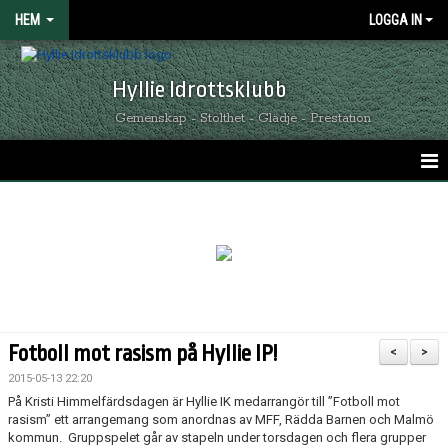
HEM
LOGGA IN
Hyllie Idrottsklubb
Gemenskap - Stolthet - Glädje - Prestation
HEM
GRÖNSVARTA NYHETER
KALENDER
MATCHER
Fotboll mot rasism på Hyllie IP!
<
>
OM HYLLIE IK
2015-05-13 22:20
På Kristi Himmelfärdsdagen är Hyllie IK medarrangör till ”Fotboll mot
KONTAKT
rasism” ett arrangemang som anordnas av MFF, Rädda Barnen och Malmö
kommun. Gruppspelet går av stapeln under torsdagen och flera grupper