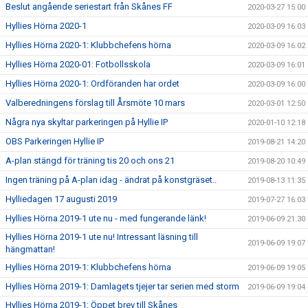
Beslut angående seriestart från Skånes FF
2020-03-27 15:00
Hyllies Hörna 2020-1
2020-03-09 16:03
Hyllies Hörna 2020-1: Klubbchefens hörna
2020-03-09 16:02
Hyllies Hörna 2020-01: Fotbollsskola
2020-03-09 16:01
Hyllies Hörna 2020-1: Ordföranden har ordet
2020-03-09 16:00
Valberedningens förslag till Årsmöte 10 mars
2020-03-01 12:50
Några nya skyltar parkeringen på Hyllie IP
2020-01-10 12:18
OBS Parkeringen Hyllie IP
2019-08-21 14:20
A-plan stängd för träning tis 20 och ons 21
2019-08-20 10:49
Ingen träning på A-plan idag - ändrat på konstgräset..
2019-08-13 11:35
Hylliedagen 17 augusti 2019
2019-07-27 16:03
Hyllies Hörna 2019-1 ute nu - med fungerande länk!
2019-06-09 21:30
Hyllies Hörna 2019-1 ute nu! Intressant läsning till
2019-06-09 19:07
hängmattan!
Hyllies Hörna 2019-1: Klubbchefens hörna
2019-06-09 19:05
Hyllies Hörna 2019-1: Damlagets tjejer tar serien med storm
2019-06-09 19:04
Hyllies Hörna 2019-1: Öppet brev till Skånes