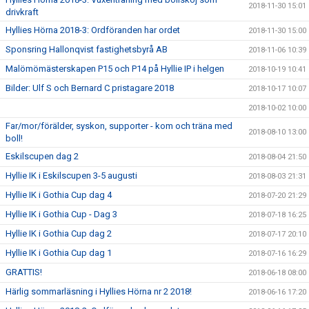
2018-11-30 15:01
drivkraft
Hyllies Hörna 2018-3: Ordföranden har ordet
2018-11-30 15:00
Sponsring Hallonqvist fastighetsbyrå AB
2018-11-06 10:39
Malömömästerskapen P15 och P14 på Hyllie IP i helgen
2018-10-19 10:41
Bilder: Ulf S och Bernard C pristagare 2018
2018-10-17 10:07
2018-10-02 10:00
Far/mor/förälder, syskon, supporter - kom och träna med
2018-08-10 13:00
boll!
Eskilscupen dag 2
2018-08-04 21:50
Hyllie IK i Eskilscupen 3-5 augusti
2018-08-03 21:31
Hyllie IK i Gothia Cup dag 4
2018-07-20 21:29
Hyllie IK i Gothia Cup - Dag 3
2018-07-18 16:25
Hyllie IK i Gothia Cup dag 2
2018-07-17 20:10
Hyllie IK i Gothia Cup dag 1
2018-07-16 16:29
GRATTIS!
2018-06-18 08:00
Härlig sommarläsning i Hyllies Hörna nr 2 2018!
2018-06-16 17:20