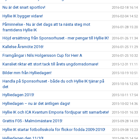
Nu är det snart sportlov!
2016-02-18 16:14
Hyllie IK bygger vidare!
2016-02-04 14:52
Påminnelse - Nu är det dags att ta nästa steg mot
2016-01-28 15:20
framtidens Hyllie IK
Höjd ersättning från Sponsorhuset - mer pengar till Hyllie IK!
2016-01-26 11:34
Kallelse Årsmöte 2016!
2016-01-25 11:29
Framgångar i Nils Holgersson Cup för Herr A
2016-01-25 10:32
Kansliet riktar ett stort tack till årets ungdomsdomare!
2015-12-31 11:11
Bilder mm från Hylliedagen!
2015-10-19 10:51
Handla på Sponsorhuset - både du och Hyllie IK tjänar på
2015-10-16 12:05
det
Hylliedagen 2015!
2015-10-11 17:54
Hylliedagen – nu är det äntligen dags!
2015-10-02 14:36
Hyllie IK och ICA Kvantum Emporia fördjupar sitt samarbete!
2015-10-01 16:33
Grattis F05 - Malmömästare 2015!
2015-09-28 14:09
Hyllie IK startar fotbollsskola för flickor födda 2009-2010!
2015-09-08 15:23
Hylliedagen den 11/10!
2015-08-25 14:54