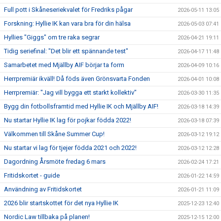
Full pott i Skåneseriekvalet för Fredriks pågar
2026-05-11 13:05
Forskning: Hyllie IK kan vara bra för din hälsa
2026-05-03 07:41
Hyllies "Giggs" om tre raka segrar
2026-04-21 19:11
Tidig seriefinal: "Det blir ett spännande test"
2026-04-17 11:48
Samarbetet med Mjällby AIF börjar ta form
2026-04-09 10:16
Herrpremiär ikväll! Då föds även Grönsvarta Fonden
2026-04-01 10:08
Herrpremiär: "Jag vill bygga ett starkt kollektiv"
2026-03-30 11:35
Bygg din fotbollsframtid med Hyllie IK och Mjällby AIF!
2026-03-18 14:39
Nu startar Hyllie IK lag för pojkar födda 2022!
2026-03-18 07:39
Välkommen till Skåne Summer Cup!
2026-03-12 19:12
Nu startar vi lag för tjejer födda 2021 och 2022!
2026-03-12 12:28
Dagordning Årsmöte fredag 6 mars
2026-02-24 17:21
Fritidskortet - guide
2026-01-22 14:59
Användning av Fritidskortet
2026-01-21 11:09
2026 blir startskottet för det nya Hyllie IK
2025-12-23 12:40
Nordic Law tillbaka på planen!
2025-12-15 12:00