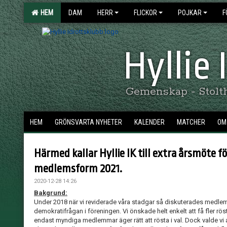
HEM
DAM
HERR
FLICKOR
POJKAR
F
Hyllie
Gemenskap - Stolthe
HEM
GRÖNSVARTA NYHETER
KALENDER
MATCHER
OM 
Härmed kallar Hyllie IK till extra årsmöte f
medlemsform 2021.
2020-12-28 14:26
Bakgrund:
Under 2018 när vi reviderade våra stadgar så diskuterades medle
demokratifrågan i föreningen. Vi önskade helt enkelt att få fler 
endast myndiga medlemmar äger rätt att rösta i val. Dock valde vi at