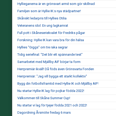
Hyllieganerna är en grönsvart armé som gör skillnad
Familjen som är Hyllie IK:s nya städpartner!
Skånskt ledarpris till Hyllies Otilia
Veteranens idol: En ung lagkamrat
Full pott i Skåneseriekvalet för Fredriks pågar
Forskning: Hyllie IK kan vara bra för din hälsa
Hyllies "Giggs" om tre raka segrar
Tidig seriefinal: "Det blir ett spännande test"
Samarbetet med Mjällby AIF börjar ta form
Herrpremiär ikväll! Då föds även Grönsvarta Fonden
Herrpremiär: "Jag vill bygga ett starkt kollektiv"
Bygg din fotbollsframtid med Hyllie IK och Mjällby AIF!
Nu startar Hyllie IK lag för pojkar födda 2022!
Välkommen till Skåne Summer Cup!
Nu startar vi lag för tjejer födda 2021 och 2022!
Dagordning Årsmöte fredag 6 mars