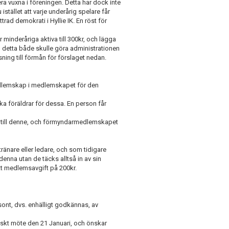
a vuxna i föreningen. Detta har dock inte
istället att varje underårig spelare får
rad demokrati i Hyllie IK. En röst för
 minderåriga aktiva till 300kr, och lägga
detta både skulle göra administrationen
ning till förmån för förslaget nedan.
medlemskap i medlemskapet för den
ika föräldrar för dessa. En person får
en till denne, och förmyndarmedlemskapet
ränare eller ledare, och som tidigare
enna utan de täcks alltså in av sin
tt medlemsavgift på 200kr.
sont, dvs. enhälligt godkännas, av
iskt möte den 21 Januari, och önskar