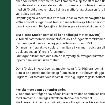
skapade istället utrymme för familjemedlemskap för att få med fler
givit det önskade resultatet och därför föreslår vi för föreningen nu 
med ett föräldramedlemskap i sin årsavgift, för att skapa en förbätt
varje aktiv spelare.
Ursprungligen var det tänkt att vi skulle sänka medlemsavgiften för
200kr som ett obligatoriskt förmyndarmedlemskap. Men eftersom 
besvärligare och fördyra själva debiteringen så avstod vi denna lös
Styrelsens Motion som skall behandlas på mötet: (M2101)
Vi föreslår att fr om verksamhetsåret 2021 så ingår ett föräldra
minderårige aktive som erlägger medlemsavgift om 500kr.
Om man har flera aktiva spelare i familjen så kan man registrera ol
dock endast en (1) röst i föreningen.
I det ögonblicket som den aktive blir myndig så övergår rösträtt
löper vidare året ut - utan rösträtt.
Detta förslag innebär även att medlemsavgift för föräldrar som är t
betalat en särskild medlemsavgift om 200kr, inte behöver erlägga d
ungdom. För föräldrar och ledare till myndig ungdom gäller fortsa
Fysiskt möte samt genomförande:
Vi bedömer att frågan är av sådan karaktär att den bör bifallas uni
medlemmarna. Samtliga i styrelsen står bakom förslaget.
Med tanke på rådande omständigheter vill vi gärna undvika ett fys