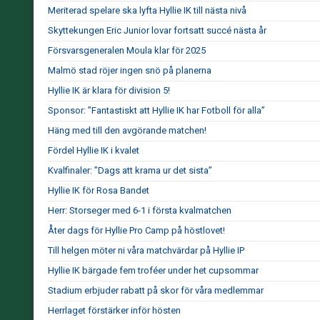
Meriterad spelare ska lyfta Hyllie IK till nästa nivå
Skyttekungen Eric Junior lovar fortsatt succé nästa år
Försvarsgeneralen Moula klar för 2025
Malmö stad röjer ingen snö på planerna
Hyllie IK är klara för division 5!
Sponsor: ”Fantastiskt att Hyllie IK har Fotboll för alla”
Häng med till den avgörande matchen!
Fördel Hyllie IK i kvalet
Kvalfinaler: ”Dags att krama ur det sista”
Hyllie IK för Rosa Bandet
Herr: Storseger med 6-1 i första kvalmatchen
Åter dags för Hyllie Pro Camp på höstlovet!
Till helgen möter ni våra matchvärdar på Hyllie IP
Hyllie IK bärgade fem troféer under het cupsommar
Stadium erbjuder rabatt på skor för våra medlemmar
Herrlaget förstärker inför hösten