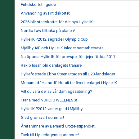
Fritidskortet - guide
Användning av Fritidskortet
2026 blir startskottet för det nya Hyllie IK
Nordic Law tillbaka på planen!
Hyllie IK P2012 segrade i Olympic Cup
Mjällby AIF och Hyllie IK inleder samarbetsavtal
Nu öppnar Hyllie IK för provspel för tjejer födda 2011
Rakib Issah blir damlagets tränare
Hylliefostrade Ebba Steen uttagen till U23-landslaget
Mohamad ”Hamodi” Hotait tar över herrlaget i Hyllie IK
Vill du vara del av vår damlagssatsning?
Träna med NORDIC WELLNESS!
Hyllie IK P2012 vinner guld i Mjällby!
Glad grönsvart sommar!
Årets vinnare av Bernard Croze-stipendiet!
Tack till Hylliedagens sponsorer!