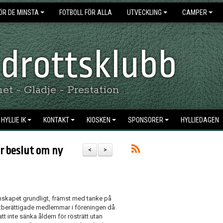
ÖR DE MINSTA
FOTBOLL FÖR ALLA
UTVECKLING
CAMPER
 Idrottsklubb
t - Glädje - Prestation
HYLLIE IK
KONTAKT
KIOSKEN
SPONSORER
HYLLIEDAGEN
ör beslut om ny
<
>
mskapet grundligt, främst med tanke på
röstberättigade medlemmar i föreningen då
t inte sänka åldern för rösträtt utan