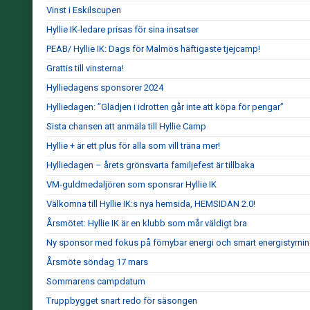
Vinst i Eskilscupen
Hyllie IK-ledare prisas för sina insatser
PEAB/ Hyllie IK: Dags för Malmös häftigaste tjejcamp!
Grattis till vinsterna!
Hylliedagens sponsorer 2024
Hylliedagen: ”Glädjen i idrotten går inte att köpa för pengar”
Sista chansen att anmäla till Hyllie Camp
Hyllie + är ett plus för alla som vill träna mer!
Hylliedagen – årets grönsvarta familjefest är tillbaka
VM-guldmedaljören som sponsrar Hyllie IK
Välkomna till Hyllie IK:s nya hemsida, HEMSIDAN 2.0!
Årsmötet: Hyllie IK är en klubb som mår väldigt bra
Ny sponsor med fokus på förnybar energi och smart energistyrni
Årsmöte söndag 17 mars
Sommarens campdatum
Truppbygget snart redo för säsongen