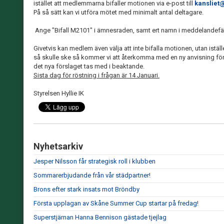
istället att medlemmarna bifaller motionen via e-post till
kansliet@
På så sätt kan vi utföra mötet med minimalt antal deltagare.
Ange "Bifall M2101" i ämnesraden, samt ert namn i meddelandefäl
Givetvis kan medlem även välja att inte bifalla motionen, utan iställ
så skulle ske så kommer vi att återkomma med en ny anvisning f
det nya förslaget tas med i beaktande.
Sista dag för röstning i frågan är 14 Januari.
Styrelsen Hyllie IK
Nyhetsarkiv
Jesper Nilsson får strategisk roll i klubben
Sommarerbjudande från vår städpartner!
Brons efter stark insats mot Bröndby
Första upplagan av Skåne Summer Cup startar på fredag!
Superstjärnan Hanna Bennison gästade tjejlag