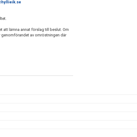
hyllieik.se
tet.
et att lämna annat förslag till beslut. Om
ör genomförandet av omröstningen där