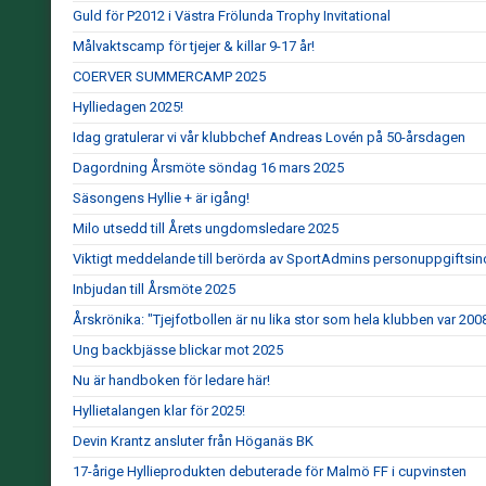
Guld för P2012 i Västra Frölunda Trophy Invitational
Målvaktscamp för tjejer & killar 9-17 år!
COERVER SUMMERCAMP 2025
Hylliedagen 2025!
Idag gratulerar vi vår klubbchef Andreas Lovén på 50-årsdagen
Dagordning Årsmöte söndag 16 mars 2025
Säsongens Hyllie + är igång!
Milo utsedd till Årets ungdomsledare 2025
Viktigt meddelande till berörda av SportAdmins personuppgiftsin
Inbjudan till Årsmöte 2025
Årskrönika: "Tjejfotbollen är nu lika stor som hela klubben var 200
Ung backbjässe blickar mot 2025
Nu är handboken för ledare här!
Hyllietalangen klar för 2025!
Devin Krantz ansluter från Höganäs BK
17-årige Hyllieprodukten debuterade för Malmö FF i cupvinsten