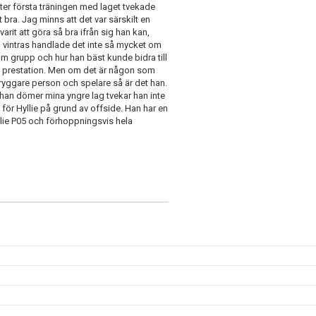
fter första träningen med laget tvekade
 bra. Jag minns att det var särskilt en
rit att göra så bra ifrån sig han kan,
 i vintras handlade det inte så mycket om
om grupp och hur han bäst kunde bidra till
r, i prestation. Men om det är någon som
ryggare person och spelare så är det han.
han dömer mina yngre lag tvekar han inte
e för Hyllie på grund av offside. Han har en
yllie P05 och förhoppningsvis hela