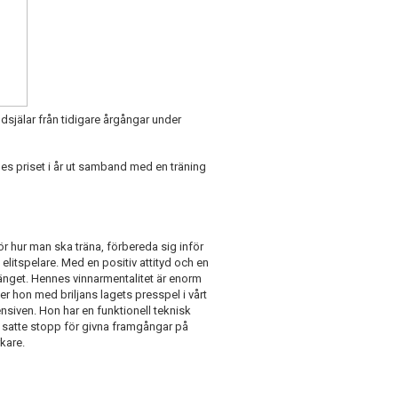
dsjälar från tidigare årgångar under
es priset i år ut samband med en träning
ör hur man ska träna, förbereda sig inför
litspelare. Med en positiv attityd och en
nget. Hennes vinnarmentalitet är enorm
er hon med briljans lagets presspel i vårt
nsiven. Hon har en funktionell teknisk
as satte stopp för givna framgångar på
rkare.