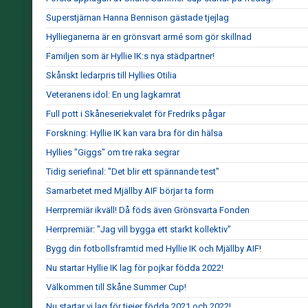
Superstjärnan Hanna Bennison gästade tjejlag
Hyllieganerna är en grönsvart armé som gör skillnad
Familjen som är Hyllie IK:s nya städpartner!
Skånskt ledarpris till Hyllies Otilia
Veteranens idol: En ung lagkamrat
Full pott i Skåneseriekvalet för Fredriks pågar
Forskning: Hyllie IK kan vara bra för din hälsa
Hyllies "Giggs" om tre raka segrar
Tidig seriefinal: "Det blir ett spännande test"
Samarbetet med Mjällby AIF börjar ta form
Herrpremiär ikväll! Då föds även Grönsvarta Fonden
Herrpremiär: "Jag vill bygga ett starkt kollektiv"
Bygg din fotbollsframtid med Hyllie IK och Mjällby AIF!
Nu startar Hyllie IK lag för pojkar födda 2022!
Välkommen till Skåne Summer Cup!
Nu startar vi lag för tjejer födda 2021 och 2022!