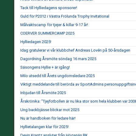
Tack till Hylliedagens sponsorer!
Guld för P2012 i Västra Frölunda Trophy Invitational
Målvaktscamp för tjejer & killar 9-17 år!
COERVER SUMMERCAMP 2025
Hylliedagen 2025!
Idag gratulerar vi vår klubbchef Andreas Lovén på 50-årsdagen
Dagordning Årsmöte söndag 16 mars 2025
Säsongens Hyllie + är igång!
Milo utsedd till Årets ungdomsledare 2025
Viktigt meddelande till berörda av SportAdmins personuppgiftsin
Inbjudan till Årsmöte 2025
Årskrönika: "Tjejfotbollen är nu lika stor som hela klubben var 200
Ung backbjässe blickar mot 2025
Nu är handboken för ledare här!
Hyllietalangen klar för 2025!
Devin Krantz ansluter från Höganäs BK