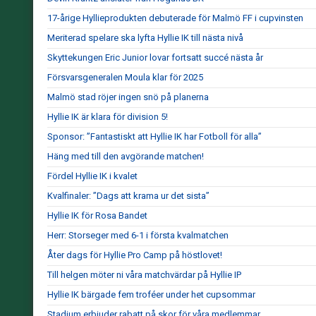
17-årige Hyllieprodukten debuterade för Malmö FF i cupvinsten
Meriterad spelare ska lyfta Hyllie IK till nästa nivå
Skyttekungen Eric Junior lovar fortsatt succé nästa år
Försvarsgeneralen Moula klar för 2025
Malmö stad röjer ingen snö på planerna
Hyllie IK är klara för division 5!
Sponsor: ”Fantastiskt att Hyllie IK har Fotboll för alla”
Häng med till den avgörande matchen!
Fördel Hyllie IK i kvalet
Kvalfinaler: ”Dags att krama ur det sista”
Hyllie IK för Rosa Bandet
Herr: Storseger med 6-1 i första kvalmatchen
Åter dags för Hyllie Pro Camp på höstlovet!
Till helgen möter ni våra matchvärdar på Hyllie IP
Hyllie IK bärgade fem troféer under het cupsommar
Stadium erbjuder rabatt på skor för våra medlemmar