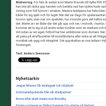
Motivering:
För fem år sedan kom Martin Krsoski till Hyllie P05. E
han inte att räcka upp handen och berätta vad han tyckte hade varit
övning som föll honom i smaken. Martins ledstjärna har hela tiden va
både för sig själv och för laget. När det var dags för spelarsamtal
honom själv, utan mer om spelidén, hur vi kunde göra det bättre s
det. Martin är i en ålder där det går upp och ner, i motorik, i humö
kommer att ta sig ut på andra sidan tonåren som en starkare och t
Vid sidan av sin egen fotboll har han ambitioner som domare. När 
att peka på straffpunkten till motståndarna eller vinka av ett friläg
moralisk rak rygg och integritet. Det uppskattas av oss ledare i H
föreningen.
Text: Anders Svensson
Nyhetsarkiv
Jesper Nilsson får strategisk roll i klubben
Sommarerbjudande från vår städpartner!
Brons efter stark insats mot Bröndby
Första upplagan av Skåne Summer Cup startar på fredag!