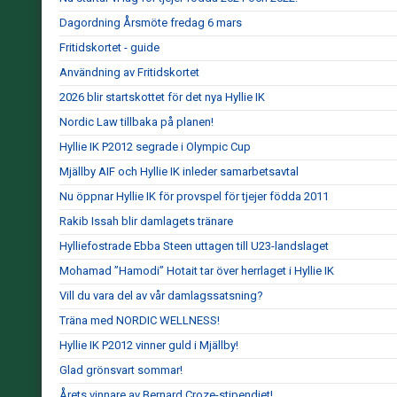
Dagordning Årsmöte fredag 6 mars
Fritidskortet - guide
Användning av Fritidskortet
2026 blir startskottet för det nya Hyllie IK
Nordic Law tillbaka på planen!
Hyllie IK P2012 segrade i Olympic Cup
Mjällby AIF och Hyllie IK inleder samarbetsavtal
Nu öppnar Hyllie IK för provspel för tjejer födda 2011
Rakib Issah blir damlagets tränare
Hylliefostrade Ebba Steen uttagen till U23-landslaget
Mohamad ”Hamodi” Hotait tar över herrlaget i Hyllie IK
Vill du vara del av vår damlagssatsning?
Träna med NORDIC WELLNESS!
Hyllie IK P2012 vinner guld i Mjällby!
Glad grönsvart sommar!
Årets vinnare av Bernard Croze-stipendiet!