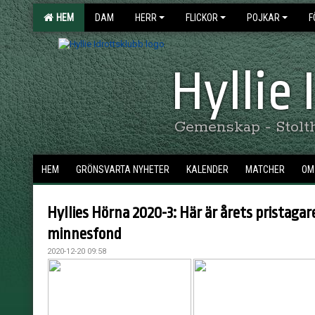
HEM
DAM
HERR
FLICKOR
POJKAR
F
Hyllie
Gemenskap - Stolthe
HEM
GRÖNSVARTA NYHETER
KALENDER
MATCHER
OM 
Hyllies Hörna 2020-3: Här är årets pristagar
minnesfond
2020-12-20 09:58