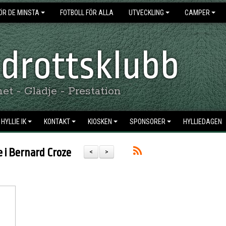
ÖR DE MINSTA
FOTBOLL FÖR ALLA
UTVECKLING
CAMPER
 Idrottsklubb
t - Glädje - Prestation
HYLLIE IK
KONTAKT
KIOSKEN
SPONSORER
HYLLIEDAGEN
e i Bernard Croze
<
>