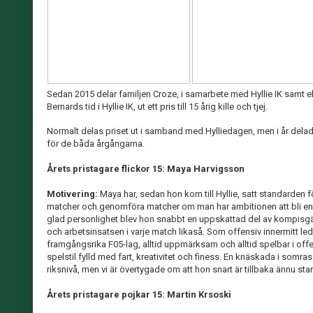
Sedan 2015 delar familjen Croze, i samarbete med Hyllie IK samt el
Bernards tid i Hyllie IK, ut ett pris till 15 årig kille och tjej.
Normalt delas priset ut i samband med Hylliedagen, men i år delad
för de båda årgångarna.
Årets pristagare flickor 15: Maya Harvigsson
Motivering:
Maya har, sedan hon kom till Hyllie, satt standarden f
matcher och genomföra matcher om man har ambitionen att bli en e
glad personlighet blev hon snabbt en uppskattad del av kompisgä
och arbetsinsatsen i varje match likaså. Som offensiv innermitt led
framgångsrika F05-lag, alltid uppmärksam och alltid spelbar i offe
spelstil fylld med fart, kreativitet och finess. En knäskada i somr
riksnivå, men vi är övertygade om att hon snart är tillbaka ännu sta
Årets pristagare pojkar 15: Martin Krsoski