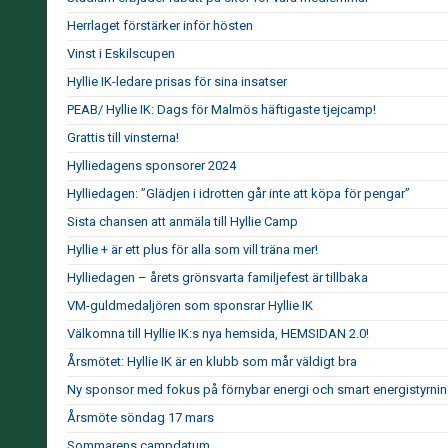
Herrlaget förstärker inför hösten
Vinst i Eskilscupen
Hyllie IK-ledare prisas för sina insatser
PEAB/ Hyllie IK: Dags för Malmös häftigaste tjejcamp!
Grattis till vinsterna!
Hylliedagens sponsorer 2024
Hylliedagen: ”Glädjen i idrotten går inte att köpa för pengar”
Sista chansen att anmäla till Hyllie Camp
Hyllie + är ett plus för alla som vill träna mer!
Hylliedagen – årets grönsvarta familjefest är tillbaka
VM-guldmedaljören som sponsrar Hyllie IK
Välkomna till Hyllie IK:s nya hemsida, HEMSIDAN 2.0!
Årsmötet: Hyllie IK är en klubb som mår väldigt bra
Ny sponsor med fokus på förnybar energi och smart energistyrni
Årsmöte söndag 17 mars
Sommarens campdatum