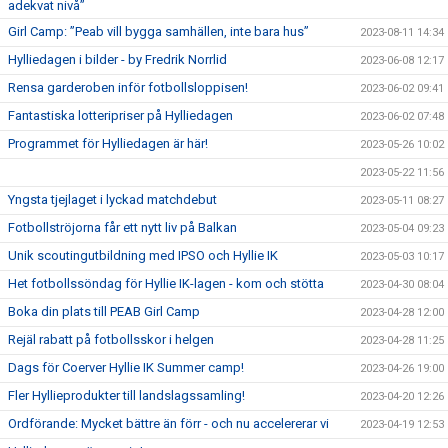
adekvat nivå”
Girl Camp: ”Peab vill bygga samhällen, inte bara hus”
2023-08-11 14:34
Hylliedagen i bilder - by Fredrik Norrlid
2023-06-08 12:17
Rensa garderoben inför fotbollsloppisen!
2023-06-02 09:41
Fantastiska lotteripriser på Hylliedagen
2023-06-02 07:48
Programmet för Hylliedagen är här!
2023-05-26 10:02
2023-05-22 11:56
Yngsta tjejlaget i lyckad matchdebut
2023-05-11 08:27
Fotbollströjorna får ett nytt liv på Balkan
2023-05-04 09:23
Unik scoutingutbildning med IPSO och Hyllie IK
2023-05-03 10:17
Het fotbollssöndag för Hyllie IK-lagen - kom och stötta
2023-04-30 08:04
Boka din plats till PEAB Girl Camp
2023-04-28 12:00
Rejäl rabatt på fotbollsskor i helgen
2023-04-28 11:25
Dags för Coerver Hyllie IK Summer camp!
2023-04-26 19:00
Fler Hyllieprodukter till landslagssamling!
2023-04-20 12:26
Ordförande: Mycket bättre än förr - och nu accelererar vi
2023-04-19 12:53