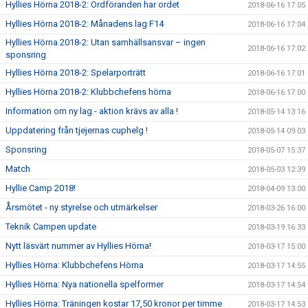
Hyllies Hörna 2018-2: Ordföranden har ordet
2018-06-16 17:05
Hyllies Hörna 2018-2: Månadens lag F14
2018-06-16 17:04
Hyllies Hörna 2018-2: Utan samhällsansvar – ingen
2018-06-16 17:02
sponsring
Hyllies Hörna 2018-2: Spelarporträtt
2018-06-16 17:01
Hyllies Hörna 2018-2: Klubbchefens hörna
2018-06-16 17:00
Information om ny lag - aktion krävs av alla !
2018-05-14 13:16
Uppdatering från tjejernas cuphelg !
2018-05-14 09:03
Sponsring
2018-05-07 15:37
Match
2018-05-03 12:39
Hyllie Camp 2018!
2018-04-09 13:00
Årsmötet - ny styrelse och utmärkelser
2018-03-26 16:00
Teknik Campen update
2018-03-19 16:33
Nytt läsvärt nummer av Hyllies Hörna!
2018-03-17 15:00
Hyllies Hörna: Klubbchefens Hörna
2018-03-17 14:55
Hyllies Hörna: Nya nationella spelformer
2018-03-17 14:54
Hyllies Hörna: Träningen kostar 17,50 kronor per timme
2018-03-17 14:53