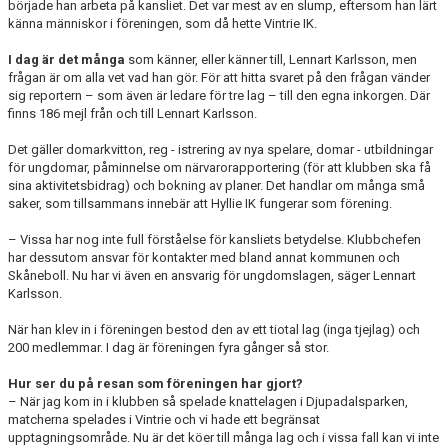
började han arbeta på kansliet. Det var mest av en slump, eftersom han lärt
känna människor i föreningen, som då hette Vintrie IK.
I dag är det många
som känner, eller känner till, Lennart Karlsson, men
frågan är om alla vet vad han gör. För att hitta svaret på den frågan vänder
sig reportern – som även är ledare för tre lag – till den egna inkorgen. Där
finns 186 mejl från och till Lennart Karlsson.
Det gäller domarkvitton, reg - istrering av nya spelare, domar - utbildningar
för ungdomar, påminnelse om närvarorapportering (för att klubben ska få
sina aktivitetsbidrag) och bokning av planer. Det handlar om många små
saker, som tillsammans innebär att Hyllie IK fungerar som förening.
– Vissa har nog inte full förståelse för kansliets betydelse. Klubbchefen
har dessutom ansvar för kontakter med bland annat kommunen och
Skåneboll. Nu har vi även en ansvarig för ungdomslagen, säger Lennart
Karlsson.
När han klev in i föreningen bestod den av ett tiotal lag (inga tjejlag) och
200 medlemmar. I dag är föreningen fyra gånger så stor.
Hur ser du på resan som föreningen har gjort?
– När jag kom in i klubben så spelade knattelagen i Djupadalsparken,
matcherna spelades i Vintrie och vi hade ett begränsat
upptagningsområde. Nu är det köer till många lag och i vissa fall kan vi inte