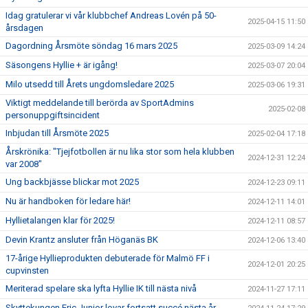
Idag gratulerar vi vår klubbchef Andreas Lovén på 50-
2025-04-15 11:50
årsdagen
Dagordning Årsmöte söndag 16 mars 2025
2025-03-09 14:24
Säsongens Hyllie + är igång!
2025-03-07 20:04
Milo utsedd till Årets ungdomsledare 2025
2025-03-06 19:31
Viktigt meddelande till berörda av SportAdmins
2025-02-08
personuppgiftsincident
Inbjudan till Årsmöte 2025
2025-02-04 17:18
Årskrönika: "Tjejfotbollen är nu lika stor som hela klubben
2024-12-31 12:24
var 2008"
Ung backbjässe blickar mot 2025
2024-12-23 09:11
Nu är handboken för ledare här!
2024-12-11 14:01
Hyllietalangen klar för 2025!
2024-12-11 08:57
Devin Krantz ansluter från Höganäs BK
2024-12-06 13:40
17-årige Hyllieprodukten debuterade för Malmö FF i
2024-12-01 20:25
cupvinsten
Meriterad spelare ska lyfta Hyllie IK till nästa nivå
2024-11-27 17:11
Skyttekungen Eric Junior lovar fortsatt succé nästa år