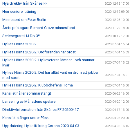
Nya direktiv från Skånes FF
2020-12-15 17:00
Herr seniorer träning
2020-12-12 09:00
Minnesord om Peter Berlin
2020-12-08 10:00
Årets pristagare Bernard Croze minnesfond
2020-11-29 18:00
Seriesegrare HJ Div 3!!!
2020-10-12 17:00
Hyllies Hörna 2020-2
2020-07-04 15:04
Hyllies Hörna 2020-2: Ordföranden har ordet
2020-07-04 15:03
Hyllies Hörna 2020-2: Hyllieveteran lämnar - och stannar
2020-07-04 15:02
kvar
Hyllies Hörna 2020-2: Det har alltid varit en dröm att jobba
2020-07-04 15:01
med sport
Hyllies Hörna 2020-2: Klubbchefens Hörna
2020-07-04 15:00
Kansliet håller sommarstängt
2020-06-25 16:00
Lansering av Månadens spelare
2020-04-20 12:00
Direktiv/Information från Skånes FF 20200417
2020-04-17 13:00
Kansliet stänger under Påsk
2020-04-06 20:00
Uppdatering Hyllie IK kring Corona 2020-04-03
2020-04-03 16:15