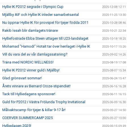
Hyllie IK P2012 segrade i Olympic Cup
2025-12-08 12:11
Mjällby AIF och Hyllie IK inleder samarbetsavtal
2025-11-25 13:30
Nu öppnar Hyllie IK för provspel för tjejer födda 2011
2025-10-28 08:46
Rakib Issah blir damlagets tränare
2025-10-21 22:34
Hylliefostrade Ebba Steen uttagen till U23-landslaget
2025-10-18 18:25
Mohamad ”Hamodi” Hotait tar över herrlaget i Hyllie IK
2025-10-17 15:26
Vill du vara del av vår damlagssatsning?
2025-09-02 14:26
Träna med NORDIC WELLNESS!
2025-08-19 17:08
Hyllie IK P2012 vinner guld i Mjällby!
2025-08-07 15:34
Glad grönsvart sommar!
2025-06-24 15:47
Årets vinnare av Bernard Croze-stipendiet!
2025-06-16 16:28
Tack till Hylliedagens sponsorer!
2025-06-11 16:15
Guld för P2012 i Västra Frölunda Trophy Invitational
2025-06-09 16:30
Målvaktscamp för tjejer & killar 9-17 år!
2025-05-27 14:50
COERVER SUMMERCAMP 2025
2025-05-27 10:00
Hylliedagen 2025!
2025-05-15 09:39