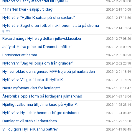
Nyförvärv: Fanny återvänder till Hyllie IK
2022-12-21 08:00
41 häften kvar - säljspurt idag!
2022-12-19 10:08
Nyförvärv: "Hyllie IK satsar på sina spelare"
2022-12-17 11:56
Nyförvärv: Suget efter fotboll fick honom att ta på skorna
2022-12-14 18:34
igen
Rekordmånga Hyllielag deltar i jullovsklassiker
2022-12-07 08:26
Julfynd: Halva priset på Dreamstarhäften!
2022-12-05 09:29
Lottvinster att hämta
2022-12-05 09:23
Nyförvärv: "Jag vill börja om från grunden"
2022-12-02 23:18
Hylliechoklad och signerad MFF-tröja på julmarknaden
2022-12-01 18:49
Nyförvärv: Vill ge tillbaka till Hyllie IK
2022-12-01 18:29
Nästa nyförvärv klart för herrlaget!
2022-11-30 11:47
Återbruk i loppisform på lördagens julmarknad
2022-11-29 18:04
Hjärtligt välkomna till julmarknad på Hyllie IP!
2022-11-25 23:14
Nyförvärv: Hyllie hör hemma i högre divisioner
2022-11-24 06:42
Damlaget vill stärka ledarstaben
2022-11-22 16:50
Vill du göra Hyllie IK ännu bättre?
2022-11-19 08:45