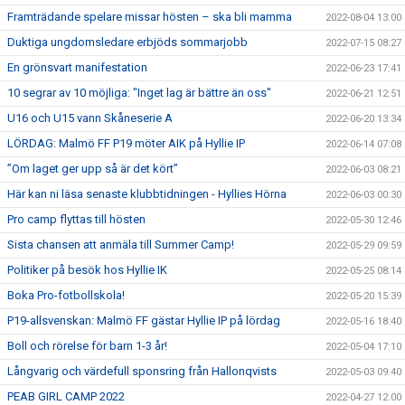
Framträdande spelare missar hösten – ska bli mamma
2022-08-04 13:00
Duktiga ungdomsledare erbjöds sommarjobb
2022-07-15 08:27
En grönsvart manifestation
2022-06-23 17:41
10 segrar av 10 möjliga: "Inget lag är bättre än oss"
2022-06-21 12:51
U16 och U15 vann Skåneserie A
2022-06-20 13:34
LÖRDAG: Malmö FF P19 möter AIK på Hyllie IP
2022-06-14 07:08
”Om laget ger upp så är det kört”
2022-06-03 08:21
Här kan ni läsa senaste klubbtidningen - Hyllies Hörna
2022-06-03 00:30
Pro camp flyttas till hösten
2022-05-30 12:46
Sista chansen att anmäla till Summer Camp!
2022-05-29 09:59
Politiker på besök hos Hyllie IK
2022-05-25 08:14
Boka Pro-fotbollskola!
2022-05-20 15:39
P19-allsvenskan: Malmö FF gästar Hyllie IP på lördag
2022-05-16 18:40
Boll och rörelse för barn 1-3 år!
2022-05-04 17:10
Långvarig och värdefull sponsring från Hallonqvists
2022-05-03 09:40
PEAB GIRL CAMP 2022
2022-04-27 12:00