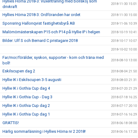
Hyllies Hörna 2018-3: Vuxenträning med bollskoj som
2018-11-30 15:01
drivkraft
Hyllies Hörna 2018-3: Ordföranden har ordet
2018-11-30 15:00
Sponsring Hallonqvist fastighetsbyrå AB
2018-11-06 10:39
Malömömästerskapen P15 och P14 på Hyllie IP i helgen
2018-10-19 10:41
Bilder: Ulf S och Bernard C pristagare 2018
2018-10-17 10:07
2018-10-02 10:00
Far/mor/förälder, syskon, supporter - kom och träna med
2018-08-10 13:00
boll!
Eskilscupen dag 2
2018-08-04 21:50
Hyllie IK i Eskilscupen 3-5 augusti
2018-08-03 21:31
Hyllie IK i Gothia Cup dag 4
2018-07-20 21:29
Hyllie IK i Gothia Cup - Dag 3
2018-07-18 16:25
Hyllie IK i Gothia Cup dag 2
2018-07-17 20:10
Hyllie IK i Gothia Cup dag 1
2018-07-16 16:29
GRATTIS!
2018-06-18 08:00
Härlig sommarläsning i Hyllies Hörna nr 2 2018!
2018-06-16 17:20