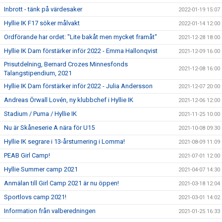
Inbrott - tänk på värdesaker
2022-01-19 15:07
Hyllie IK F17 söker målvakt
2022-01-14 12:00
Ordförande har ordet: "Lite bakåt men mycket framåt"
2021-12-28 18:00
Hyllie IK Dam förstärker inför 2022 - Emma Hallonqvist
2021-12-09 16:00
Prisutdelning, Bernard Crozes Minnesfonds
2021-12-08 16:00
Talangstipendium, 2021
Hyllie IK Dam förstärker inför 2022 - Julia Andersson
2021-12-07 20:00
Andreas Örwall Lovén, ny klubbchef i Hyllie IK
2021-12-06 12:00
Stadium / Puma / Hyllie IK
2021-11-25 10:00
Nu är Skåneserie A nära för U15
2021-10-08 09:30
Hyllie IK segrare i 13-årsturnering i Lomma!
2021-08-09 11:09
PEAB Girl Camp!
2021-07-01 12:00
Hyllie Summer camp 2021
2021-04-07 14:30
Anmälan till Girl Camp 2021 är nu öppen!
2021-03-18 12:04
Sportlovs camp 2021!
2021-03-01 14:02
Information från valberedningen
2021-01-25 16:33