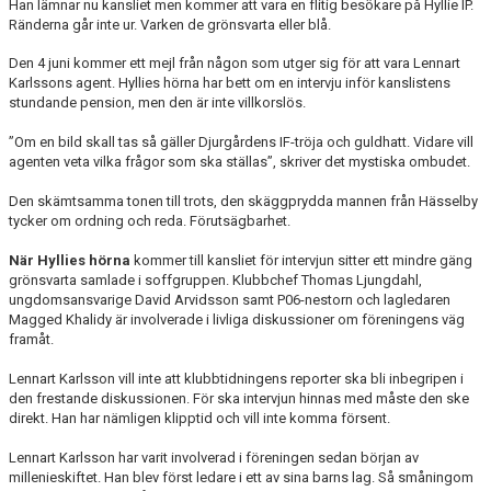
Han lämnar nu kansliet men kommer att vara en flitig besökare på Hyllie IP.
Ränderna går inte ur. Varken de grönsvarta eller blå.
Den 4 juni kommer ett mejl från någon som utger sig för att vara Lennart
Karlssons agent. Hyllies hörna har bett om en intervju inför kanslistens
stundande pension, men den är inte villkorslös.
”Om en bild skall tas så gäller Djurgårdens IF-tröja och guldhatt. Vidare vill
agenten veta vilka frågor som ska ställas”, skriver det mystiska ombudet.
Den skämtsamma tonen till trots, den skäggprydda mannen från Hässelby
tycker om ordning och reda. Förutsägbarhet.
När Hyllies hörna
kommer till kansliet för intervjun sitter ett mindre gäng
grönsvarta samlade i soffgruppen. Klubbchef Thomas Ljungdahl,
ungdomsansvarige David Arvidsson samt P06-nestorn och lagledaren
Magged Khalidy är involverade i livliga diskussioner om föreningens väg
framåt.
Lennart Karlsson vill inte att klubbtidningens reporter ska bli inbegripen i
den frestande diskussionen. För ska intervjun hinnas med måste den ske
direkt. Han har nämligen klipptid och vill inte komma försent.
Lennart Karlsson har varit involverad i föreningen sedan början av
millenieskiftet. Han blev först ledare i ett av sina barns lag. Så småningom