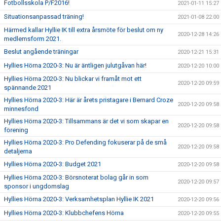
Fotbollsskola P/F2016!
2021-01-11 15:27
Situationsanpassad träning!
2021-01-08 22:00
Härmed kallar Hyllie IK till extra årsmöte för beslut om ny
2020-12-28 14:26
medlemsform 2021.
Beslut angående träningar
2020-12-21 15:31
Hyllies Hörna 2020-3: Nu är äntligen julutgåvan här!
2020-12-20 10:00
Hyllies Hörna 2020-3: Nu blickar vi framåt mot ett
2020-12-20 09:59
spännande 2021
Hyllies Hörna 2020-3: Här är årets pristagare i Bernard Croze
2020-12-20 09:58
minnesfond
Hyllies Hörna 2020-3: Tillsammans är det vi som skapar en
2020-12-20 09:58
förening
Hyllies Hörna 2020-3: Pro Defending fokuserar på de små
2020-12-20 09:58
detaljerna
Hyllies Hörna 2020-3: Budget 2021
2020-12-20 09:58
Hyllies Hörna 2020-3: Börsnoterat bolag går in som
2020-12-20 09:57
sponsor i ungdomslag
Hyllies Hörna 2020-3: Verksamhetsplan Hyllie IK 2021
2020-12-20 09:56
Hyllies Hörna 2020-3: Klubbchefens Hörna
2020-12-20 09:55