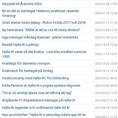
Inbjudan till Årsmöte 2024
2024-01-28 17:00
Bli en del av damlaget i Malmös snabbast växande
2024-01-24 13:20
förening!
Snart startar nästa tjejlag - flickor födda 2017 och 2018
2024-01-17 11:43
Ny herrtränare: ”Målet är att ta oss till nästa division”
2024-01-08 14:29
Inga träningar måndag 8 januari - planer snötäckta
2024-01-08 10:14
Beställ Hyllie IK:s jultröja
2023-12-14 13:26
Hyllie IK växer så det knakar - Line blev medlem nummer
2023-11-14 14:31
1000
Kvaldags för damerna i morgon
2023-10-25 14:33
Kvalmatch för herrlaget på lördag
2023-10-12 13:13
Höstlovscamp med Hyllie IK/ Pro Defending
2023-09-22 08:43
Edda Persson är Hyllie IK:s yngsta spelare någonsin
2023-09-06 08:00
”De är så otroligt glada över att tillhöra ett lag”
2023-09-02 11:53
Angående FC Köpenhamns träningar på Hyllie IP
2023-08-27 21:44
Hyllie IK-legendar och ordförande fyller 60 år
2023-08-18 19:00
Nya sportchefen: ”Hyllie IK:s seniorlag måste upp till en
2023-08-17 17:23