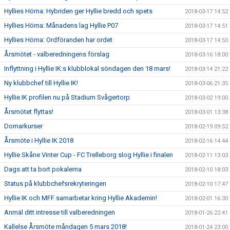
Hyllies Hörna: Hybriden ger Hyllie bredd och spets
2018-03-17 14:52
Hyllies Hörna: Månadens lag Hyllie P07
2018-03-17 14:51
Hyllies Hörna: Ordföranden har ordet
2018-03-17 14:50
Årsmötet - valberedningens förslag
2018-03-16 18:00
Inflyttning i Hyllie IK:s klubblokal söndagen den 18 mars!
2018-03-14 21:22
Ny klubbchef till Hyllie IK!
2018-03-06 21:35
Hyllie IK profilen nu på Stadium Svågertorp
2018-03-02 19:00
Årsmötet flyttas!
2018-03-01 13:38
Domarkurser
2018-02-19 09:52
Årsmöte i Hyllie IK 2018
2018-02-16 14:44
Hyllie Skåne Vinter Cup - FC Trelleborg slog Hyllie i finalen
2018-02-11 13:03
Dags att ta bort pokalerna
2018-02-10 18:03
Status på klubbchefsrekryteringen
2018-02-10 17:47
Hyllie IK och MFF samarbetar kring Hyllie Akademin!
2018-02-01 16:30
Anmäl ditt intresse till valberedningen
2018-01-26 22:41
Kallelse Årsmöte måndagen 5 mars 2018!
2018-01-24 23:00