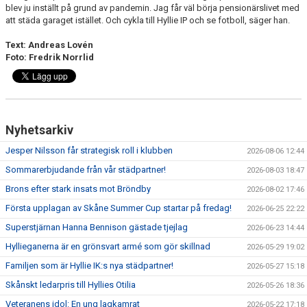
blev ju inställt på grund av pandemin. Jag får väl börja pensionärslivet med
att städa garaget istället. Och cykla till Hyllie IP och se fotboll, säger han.
Text: Andreas Lovén
Foto: Fredrik Norrlid
Nyhetsarkiv
Jesper Nilsson får strategisk roll i klubben
2026-08-06 12:44
Sommarerbjudande från vår städpartner!
2026-08-03 18:47
Brons efter stark insats mot Bröndby
2026-08-02 17:46
Första upplagan av Skåne Summer Cup startar på fredag!
2026-06-25 22:22
Superstjärnan Hanna Bennison gästade tjejlag
2026-06-23 14:44
Hyllieganerna är en grönsvart armé som gör skillnad
2026-05-29 19:02
Familjen som är Hyllie IK:s nya städpartner!
2026-05-27 15:18
Skånskt ledarpris till Hyllies Otilia
2026-05-26 18:36
Veteranens idol: En ung lagkamrat
2026-05-22 17:18