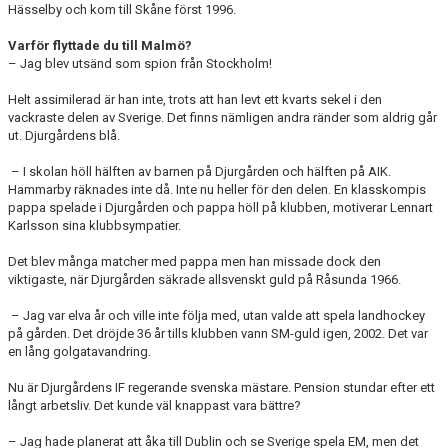
Hässelby och kom till Skåne först 1996.
Varför flyttade du till Malmö?
– Jag blev utsänd som spion från Stockholm!
Helt assimilerad är han inte, trots att han levt ett kvarts sekel i den
vackraste delen av Sverige. Det finns nämligen andra ränder som aldrig går
ut. Djurgårdens blå.
– I skolan höll hälften av barnen på Djurgården och hälften på AIK.
Hammarby räknades inte då. Inte nu heller för den delen. En klasskompis
pappa spelade i Djurgården och pappa höll på klubben, motiverar Lennart
Karlsson sina klubbsympatier.
Det blev många matcher med pappa men han missade dock den
viktigaste, när Djurgården säkrade allsvenskt guld på Råsunda 1966.
– Jag var elva år och ville inte följa med, utan valde att spela landhockey
på gården. Det dröjde 36 år tills klubben vann SM-guld igen, 2002. Det var
en lång golgatavandring.
Nu är Djurgårdens IF regerande svenska mästare. Pension stundar efter ett
långt arbetsliv. Det kunde väl knappast vara bättre?
– Jag hade planerat att åka till Dublin och se Sverige spela EM, men det