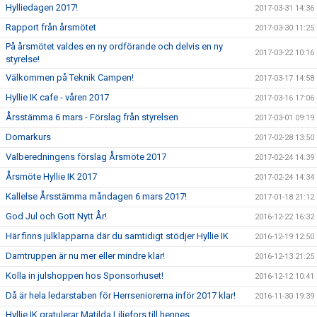
Hylliedagen 2017!
2017-03-31 14:36
Rapport från årsmötet
2017-03-30 11:25
På årsmötet valdes en ny ordförande och delvis en ny
2017-03-22 10:16
styrelse!
Välkommen på Teknik Campen!
2017-03-17 14:58
Hyllie IK cafe - våren 2017
2017-03-16 17:06
Årsstämma 6 mars - Förslag från styrelsen
2017-03-01 09:19
Domarkurs
2017-02-28 13:50
Valberedningens förslag Årsmöte 2017
2017-02-24 14:39
Årsmöte Hyllie IK 2017
2017-02-24 14:34
Kallelse Årsstämma måndagen 6 mars 2017!
2017-01-18 21:12
God Jul och Gott Nytt År!
2016-12-22 16:32
Här finns julklapparna där du samtidigt stödjer Hyllie IK
2016-12-19 12:50
Damtruppen är nu mer eller mindre klar!
2016-12-13 21:25
Kolla in julshoppen hos Sponsorhuset!
2016-12-12 10:41
Då är hela ledarstaben för Herrseniorerna inför 2017 klar!
2016-11-30 19:39
Hyllie IK gratulerar Matilda Liljefors till hennes