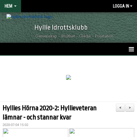
HEM
LOGGA IN
Hyllie Idrottsklubb
Gemenskap - Stolthet - Glädje - Prestation
HEM
GRÖNSVARTA NYHETER
KALENDER
MATCHER
Hyllies Hörna 2020-2: Hyllieveteran
<
>
OM HYLLIE IK
lämnar - och stannar kvar
2020-07-04 15:02
KONTAKT