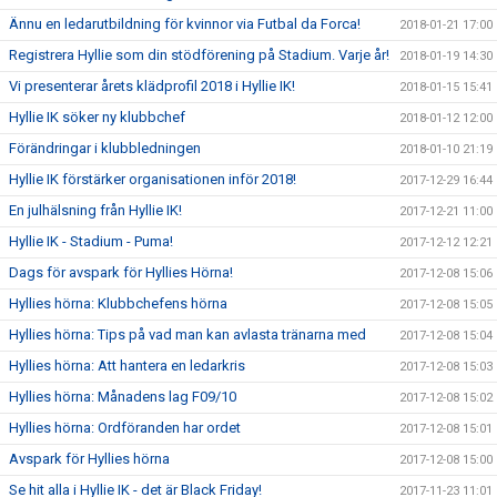
Ännu en ledarutbildning för kvinnor via Futbal da Forca!
2018-01-21 17:00
Registrera Hyllie som din stödförening på Stadium. Varje år!
2018-01-19 14:30
Vi presenterar årets klädprofil 2018 i Hyllie IK!
2018-01-15 15:41
Hyllie IK söker ny klubbchef
2018-01-12 12:00
Förändringar i klubbledningen
2018-01-10 21:19
Hyllie IK förstärker organisationen inför 2018!
2017-12-29 16:44
En julhälsning från Hyllie IK!
2017-12-21 11:00
Hyllie IK - Stadium - Puma!
2017-12-12 12:21
Dags för avspark för Hyllies Hörna!
2017-12-08 15:06
Hyllies hörna: Klubbchefens hörna
2017-12-08 15:05
Hyllies hörna: Tips på vad man kan avlasta tränarna med
2017-12-08 15:04
Hyllies hörna: Att hantera en ledarkris
2017-12-08 15:03
Hyllies hörna: Månadens lag F09/10
2017-12-08 15:02
Hyllies hörna: Ordföranden har ordet
2017-12-08 15:01
Avspark för Hyllies hörna
2017-12-08 15:00
Se hit alla i Hyllie IK - det är Black Friday!
2017-11-23 11:01