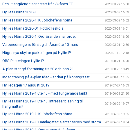
Beslut angående seriestart från Skånes FF
2020-03-27 15:00
Hyllies Hörna 2020-1
2020-03-09 16:03
Hyllies Hörna 2020-1: Klubbchefens hörna
2020-03-09 16:02
Hyllies Hörna 2020-01: Fotbollsskola
2020-03-09 16:01
Hyllies Hörna 2020-1: Ordföranden har ordet
2020-03-09 16:00
Valberedningens förslag till Årsmöte 10 mars
2020-03-01 12:50
Några nya skyltar parkeringen på Hyllie IP
2020-01-10 12:18
OBS Parkeringen Hyllie IP
2019-08-21 14:20
A-plan stängd för träning tis 20 och ons 21
2019-08-20 10:49
Ingen träning på A-plan idag - ändrat på konstgräset..
2019-08-13 11:35
Hylliedagen 17 augusti 2019
2019-07-27 16:03
Hyllies Hörna 2019-1 ute nu - med fungerande länk!
2019-06-09 21:30
Hyllies Hörna 2019-1 ute nu! Intressant läsning till
2019-06-09 19:07
hängmattan!
Hyllies Hörna 2019-1: Klubbchefens hörna
2019-06-09 19:05
Hyllies Hörna 2019-1: Damlagets tjejer tar serien med storm
2019-06-09 19:04
Hyllies Hörna 2019-1: Öppet brev till Skånes