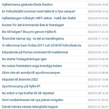
Hyllietöserna gästade Eleda Stadion
2022-04-26 14:30
En fotbollsfylld sommar med Hyllie IK:s fyra camper!
2022-04-08 12:54
Hyllietalangen målskytt i MFF-debut - Hallå där Stella!
2022-03-23 09:06
Kursen för det kommande året är fastslagen
2022-03-22 13:01
Bio till helgen? Bra pris genom Hyllie IK
2022-03-17 21:23
Årsmötet närmar sig - ta del av handlingarna
2022-03-11 12:43
Vi välkomnar barn födda 2017 och 2018 till fotbollsskola
2022-03-08 12:57
Erbjudande på Pumas sortiment till medlemmar
2022-03-03 16:31
Nu startar fredagsträningar igen
2022-02-22 06:03
Nu rustas framtidens unga kvinnliga ledare
2022-02-17 12:53
Glöm inte att anmäla till sportlovscampen
2022-02-14 08:58
Inbjudan till årsmöte 2022
2022-02-07 13:39
Sportlovscamp på Hyllie IP!
2022-01-31 14:09
Nu söker vi nya krafter till vår styrelse!
2022-01-28 14:20
Stort medieintresse när nya planen invigdes
2022-01-27 20:56
Dansk tränare vässar talangfulla trupper
2022-01-21 20:27