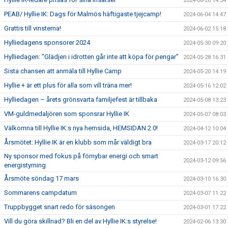
2024-06-26 14:34
PEAB/ Hyllie IK: Dags för Malmös häftigaste tjejcamp!
2024-06-04 14:47
Grattis till vinsterna!
2024-06-02 15:18
Hylliedagens sponsorer 2024
2024-05-30 09:20
Hylliedagen: ”Glädjen i idrotten går inte att köpa för pengar”
2024-05-28 16:31
Sista chansen att anmäla till Hyllie Camp
2024-05-20 14:19
Hyllie + är ett plus för alla som vill träna mer!
2024-05-16 12:02
Hylliedagen – årets grönsvarta familjefest är tillbaka
2024-05-08 13:23
VM-guldmedaljören som sponsrar Hyllie IK
2024-05-07 08:03
Välkomna till Hyllie IK:s nya hemsida, HEMSIDAN 2.0!
2024-04-12 10:04
Årsmötet: Hyllie IK är en klubb som mår väldigt bra
2024-03-17 20:12
Ny sponsor med fokus på förnybar energi och smart
2024-03-12 09:56
energistyrning
Årsmöte söndag 17 mars
2024-03-10 16:30
Sommarens campdatum
2024-03-07 11:22
Truppbygget snart redo för säsongen
2024-03-01 17:22
Vill du göra skillnad? Bli en del av Hyllie IK:s styrelse!
2024-02-06 13:30