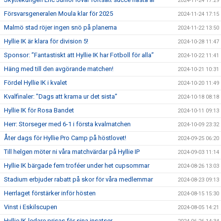
2024-11-24 17:29
Försvarsgeneralen Moula klar för 2025
2024-11-24 17:15
Malmö stad röjer ingen snö på planerna
2024-11-22 13:50
Hyllie IK är klara för division 5!
2024-10-28 11:47
Sponsor: ”Fantastiskt att Hyllie IK har Fotboll för alla”
2024-10-22 11:41
Häng med till den avgörande matchen!
2024-10-21 10:31
Fördel Hyllie IK i kvalet
2024-10-20 11:49
Kvalfinaler: ”Dags att krama ur det sista”
2024-10-18 08:18
Hyllie IK för Rosa Bandet
2024-10-11 09:13
Herr: Storseger med 6-1 i första kvalmatchen
2024-10-09 23:32
Åter dags för Hyllie Pro Camp på höstlovet!
2024-09-25 06:20
Till helgen möter ni våra matchvärdar på Hyllie IP
2024-09-03 11:14
Hyllie IK bärgade fem troféer under het cupsommar
2024-08-26 13:03
Stadium erbjuder rabatt på skor för våra medlemmar
2024-08-23 09:13
Herrlaget förstärker inför hösten
2024-08-15 15:30
Vinst i Eskilscupen
2024-08-05 14:21
Hyllie IK-ledare prisas för sina insatser