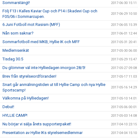
Sommarstängt!
2017-06-30 15:11
Följ F13 i Kalles Kaviar Cup och P14 i Skadevi Cup och
2017-06-29 10:50
F05/06 i Sommarcupen.
6 Juni Fotboll mot Rasism (MFF)
2017-06-05 15:39
Nån som saknar?
2017-06-01 12:44
Sommarfotboll med MKB, Hyllie IK och MFF
2017-05-31 20:41
Medlemsenkät
2017-05-30 06:00
Tisdag 30.5
2017-05-29 15:47
Du glömmer väl inte Hylliedagen imorgon 28/5!
2017-05-27 09:08
Brev från styrelseordföranden!
2017-05-17 11:03
Snart går anmälningstiden ut till Hyllie Camp och nya Hyllie
2017-05-16 14:29
Sportscamp!
Välkomna på Hylliedagen!
2017-05-10 14:01
Debut!
2017-05-06 00:01
HYLLIE CAMP!
2017-05-03 14:08
Nu börjar vi sälja årets supporterpaket!
2017-04-10 23:15
Presentation av Hyllie IKs styrelsemedlemmar
2017-04-04 15:10