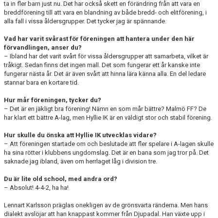
ta in fler barn just nu. Det har också skett en förändring från att vara en
breddförening till att vara en blandning av både bredd- och elitförening, i
alla fall i vissa åldersgrupper. Det tycker jag är spännande.
Vad har varit svårast för föreningen att hantera under den här
förvandlingen, anser du?
– Ibland har det varit svårt för vissa åldersgrupper att samarbeta, vilket är
tråkigt. Sedan finns det ingen mall. Det som fungerar ett år kanske inte
fungerar nästa år. Det är även svårt att hinna lära känna alla. En del ledare
stannar bara en kortare tid.
Hur mår föreningen, tycker du?
– Det är en jäkligt bra förening! Nämn en som mår bättre? Malmö FF? De
har klart ett bättre A-lag, men Hyllie IK är en väldigt stor och stabil förening.
Hur skulle du önska att Hyllie IK utvecklas vidare?
– Att föreningen startade om och beslutade att fler spelare i A-lagen skulle
ha sina rötter i klubbens ungdomslag. Det är en bana som jag tror på. Det
saknade jag ibland, även om herrlaget låg i division tre.
Du är lite old school, med andra ord?
– Absolut! 4-4-2, ha ha!
Lennart Karlsson präglas onekligen av de grönsvarta ränderna. Men hans
dialekt avslöjar att han knappast kommer från Djupadal. Han växte upp i