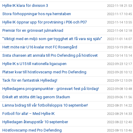
Hyllie IK klara för division 3
2022-11-18 21:53
Stora förhoppningar hos nya herrstaben
2022-11-17 10:45
Hyllie IK öppnar upp för provträning i P06 och P07
2022-11-14 13:55
Premiär för en grönsvart julmarknad
2022-11-04 12:18
”Viktigt med en miljö som ger trygghet att få vara sig själv”
2022-11-01 14:07
Hett möte när U16 kvalar mot FC Rosengård
2022-10-19 09:40
Sista chansen att anmäla till Pro Defending på höstlovet
2022-10-14 15:14
Hyllie IK:s U15 till nationella ligacupen
2022-09-23 12:17
Platser kvar till höstlovscamp med Pro Defending
2022-09-20 10:12
Tack för en fantastisk Hylliedag!
2022-09-12 13:09
Hylliedagens programpunkter - grönsvart fest på lördag!
2022-09-08 10:48
Enkelt att stötta ditt lag genom Stadium
2022-09-06 11:56
Lämna bidrag till vår fotbollsloppis 10 september!
2022-08-31 14:22
Fotboll för alla! – Med Hyllie IK
2022-08-29 14:33
Hylliedagen återuppstår 10 september
2022-08-22 12:40
Höstlovscamp med Pro Defending
2022-08-15 13:46