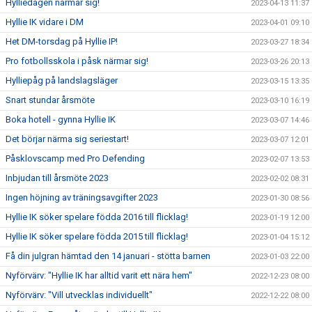
Hylliedagen närmar sig!
2023-04-13 11:37
Hyllie IK vidare i DM
2023-04-01 09:10
Het DM-torsdag på Hyllie IP!
2023-03-27 18:34
Pro fotbollsskola i påsk närmar sig!
2023-03-26 20:13
Hylliepåg på landslagsläger
2023-03-15 13:35
Snart stundar årsmöte
2023-03-10 16:19
Boka hotell - gynna Hyllie IK
2023-03-07 14:46
Det börjar närma sig seriestart!
2023-03-07 12:01
Påsklovscamp med Pro Defending
2023-02-07 13:53
Inbjudan till årsmöte 2023
2023-02-02 08:31
Ingen höjning av träningsavgifter 2023
2023-01-30 08:56
Hyllie IK söker spelare födda 2016 till flicklag!
2023-01-19 12:00
Hyllie IK söker spelare födda 2015 till flicklag!
2023-01-04 15:12
Få din julgran hämtad den 14 januari - stötta barnen
2023-01-03 22:00
Nyförvärv: "Hyllie IK har alltid varit ett nära hem"
2022-12-23 08:00
Nyförvärv: "Vill utvecklas individuellt"
2022-12-22 08:00