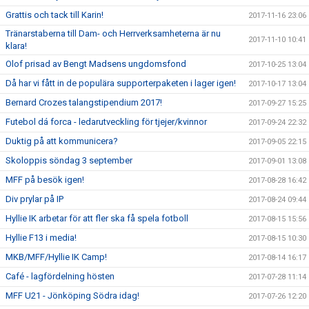
Grattis och tack till Karin!
2017-11-16 23:06
Tränarstaberna till Dam- och Herrverksamheterna är nu
2017-11-10 10:41
klara!
Olof prisad av Bengt Madsens ungdomsfond
2017-10-25 13:04
Då har vi fått in de populära supporterpaketen i lager igen!
2017-10-17 13:04
Bernard Crozes talangstipendium 2017!
2017-09-27 15:25
Futebol dá forca - ledarutveckling för tjejer/kvinnor
2017-09-24 22:32
Duktig på att kommunicera?
2017-09-05 22:15
Skoloppis söndag 3 september
2017-09-01 13:08
MFF på besök igen!
2017-08-28 16:42
Div prylar på IP
2017-08-24 09:44
Hyllie IK arbetar för att fler ska få spela fotboll
2017-08-15 15:56
Hyllie F13 i media!
2017-08-15 10:30
MKB/MFF/Hyllie IK Camp!
2017-08-14 16:17
Café - lagfördelning hösten
2017-07-28 11:14
MFF U21 - Jönköping Södra idag!
2017-07-26 12:20