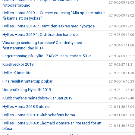
2019-06-09 19:03
fotbollsförbund
Hyllies Hörna 2019-1: Coerver coaching "Alla spelare måste
2019-06-09 19:02
få känna att de lyckas"
Hyllies Hörna 2019-1: Framtiden säkras med nybygge
2019-06-09 19:01
Hyllies Hörna 2019-1: Ordföranden har ordet
2019-06-09 19:00
Våra unga seniorlag i pressen! Och derby med
2019-04-27 11:00
feststämning idag kl 14.
Lagerrensning på Hyllie - ZACKY- säck endast 50 kr
2019-04-03 16:57
Kioskveckor 2019
2019-03-27 11:31
Hyllie IK årsmöte
2019-03-20 11:30
Finalresultat vintercup pojkar
2019-03-16 15:23
Undersökning Hyllie IK 2019
2019-03-11 13:42
Klubbchefens månadsbrev Januari 2019
2019-02-04 12:48
Hyllies Hörna 2018-3 ute nu!
2018-11-30 15:04
Hyllies Hörna 2018-3: Klubbchefens hörna
2018-11-30 15:03
Hyllies Hörna 2018-3: Lågmäld domare är inte rädd för att
2018-11-30 15:02
blåsa