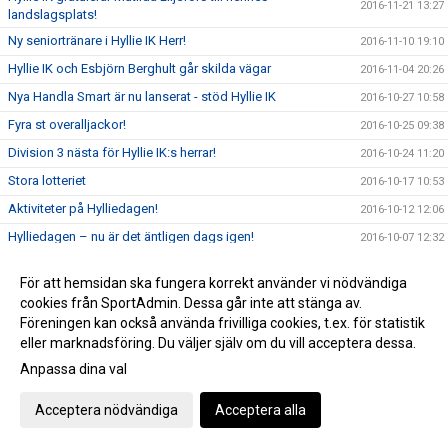
2016-11-21 13:27
landslagsplats!
Ny seniortränare i Hyllie IK Herr!
2016-11-10 19:10
Hyllie IK och Esbjörn Berghult går skilda vägar
2016-11-04 20:26
Nya Handla Smart är nu lanserat - stöd Hyllie IK
2016-10-27 10:58
Fyra st overalljackor!
2016-10-25 09:38
Division 3 nästa för Hyllie IK:s herrar!
2016-10-24 11:20
Stora lotteriet
2016-10-17 10:53
Aktiviteter på Hylliedagen!
2016-10-12 12:06
Hylliedagen – nu är det äntligen dags igen!
2016-10-07 12:32
Hylliedagen 2016!
2016-09-22 14:11
För att hemsidan ska fungera korrekt använder vi nödvändiga
Inför MFF - IF Elfsborg i U21-slutspelet!
2016-08-30 10:40
cookies från SportAdmin. Dessa går inte att stänga av.
Finbesök på Hyllie IP igen!
Föreningen kan också använda frivilliga cookies, t.ex. för statistik
2016-08-28 21:40
eller marknadsföring. Du väljer själv om du vill acceptera dessa.
Framgångar i Borgeby Cup!
2016-08-15 12:55
Anpassa dina val
MFF startuppställning
2016-08-09 12:38
U21-MFF vs IFK Göteborg på Hyllie IP!
2016-08-08 23:35
Acceptera nödvändiga
Acceptera alla
Hyllie Cafe hösten 16
2016-08-01 08:39