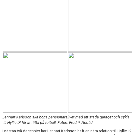
KIOSKEN
SPONSORER
HYLLIEDAGEN
FÖR BESÖKARE
MEDLEMSKAP
Lennart Karlsson ska börja pensionärslivet med att städa garaget och cykla
till Hyllie IP för att titta på fotboll. Foton: Fredrik Norrlid
I nästan två decennier har Lennart Karlsson haft en nära relation till Hyllie IK.