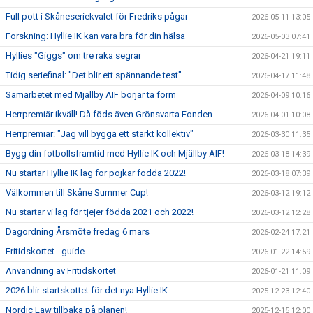
Full pott i Skåneseriekvalet för Fredriks pågar
2026-05-11 13:05
Forskning: Hyllie IK kan vara bra för din hälsa
2026-05-03 07:41
Hyllies "Giggs" om tre raka segrar
2026-04-21 19:11
Tidig seriefinal: "Det blir ett spännande test"
2026-04-17 11:48
Samarbetet med Mjällby AIF börjar ta form
2026-04-09 10:16
Herrpremiär ikväll! Då föds även Grönsvarta Fonden
2026-04-01 10:08
Herrpremiär: "Jag vill bygga ett starkt kollektiv"
2026-03-30 11:35
Bygg din fotbollsframtid med Hyllie IK och Mjällby AIF!
2026-03-18 14:39
Nu startar Hyllie IK lag för pojkar födda 2022!
2026-03-18 07:39
Välkommen till Skåne Summer Cup!
2026-03-12 19:12
Nu startar vi lag för tjejer födda 2021 och 2022!
2026-03-12 12:28
Dagordning Årsmöte fredag 6 mars
2026-02-24 17:21
Fritidskortet - guide
2026-01-22 14:59
Användning av Fritidskortet
2026-01-21 11:09
2026 blir startskottet för det nya Hyllie IK
2025-12-23 12:40
Nordic Law tillbaka på planen!
2025-12-15 12:00