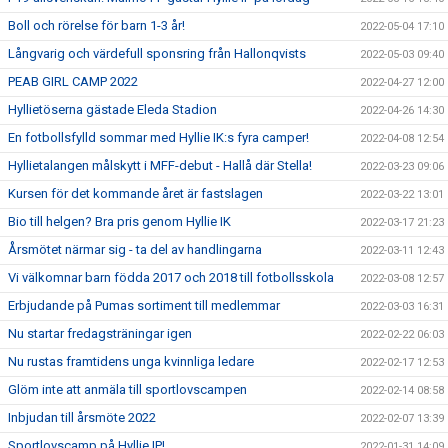
Boll och rörelse för barn 1-3 år!
2022-05-04 17:10
Långvarig och värdefull sponsring från Hallonqvists
2022-05-03 09:40
PEAB GIRL CAMP 2022
2022-04-27 12:00
Hyllietöserna gästade Eleda Stadion
2022-04-26 14:30
En fotbollsfylld sommar med Hyllie IK:s fyra camper!
2022-04-08 12:54
Hyllietalangen målskytt i MFF-debut - Hallå där Stella!
2022-03-23 09:06
Kursen för det kommande året är fastslagen
2022-03-22 13:01
Bio till helgen? Bra pris genom Hyllie IK
2022-03-17 21:23
Årsmötet närmar sig - ta del av handlingarna
2022-03-11 12:43
Vi välkomnar barn födda 2017 och 2018 till fotbollsskola
2022-03-08 12:57
Erbjudande på Pumas sortiment till medlemmar
2022-03-03 16:31
Nu startar fredagsträningar igen
2022-02-22 06:03
Nu rustas framtidens unga kvinnliga ledare
2022-02-17 12:53
Glöm inte att anmäla till sportlovscampen
2022-02-14 08:58
Inbjudan till årsmöte 2022
2022-02-07 13:39
Sportlovscamp på Hyllie IP!
2022-01-31 14:09