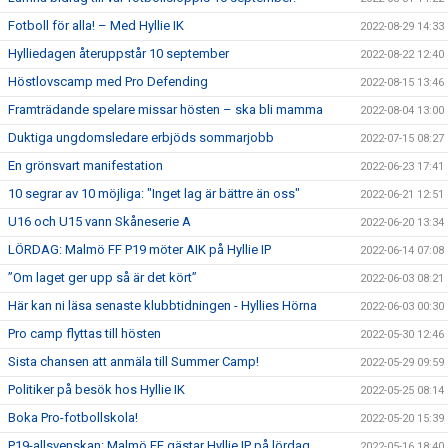
Fotboll för alla! – Med Hyllie IK
2022-08-29 14:33
Hylliedagen återuppstår 10 september
2022-08-22 12:40
Höstlovscamp med Pro Defending
2022-08-15 13:46
Framträdande spelare missar hösten – ska bli mamma
2022-08-04 13:00
Duktiga ungdomsledare erbjöds sommarjobb
2022-07-15 08:27
En grönsvart manifestation
2022-06-23 17:41
10 segrar av 10 möjliga: "Inget lag är bättre än oss"
2022-06-21 12:51
U16 och U15 vann Skåneserie A
2022-06-20 13:34
LÖRDAG: Malmö FF P19 möter AIK på Hyllie IP
2022-06-14 07:08
”Om laget ger upp så är det kört”
2022-06-03 08:21
Här kan ni läsa senaste klubbtidningen - Hyllies Hörna
2022-06-03 00:30
Pro camp flyttas till hösten
2022-05-30 12:46
Sista chansen att anmäla till Summer Camp!
2022-05-29 09:59
Politiker på besök hos Hyllie IK
2022-05-25 08:14
Boka Pro-fotbollskola!
2022-05-20 15:39
P19-allsvenskan: Malmö FF gästar Hyllie IP på lördag
2022-05-16 18:40