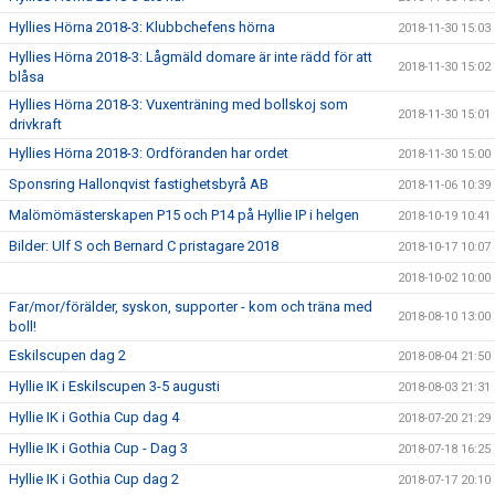
Hyllies Hörna 2018-3: Klubbchefens hörna
2018-11-30 15:03
Hyllies Hörna 2018-3: Lågmäld domare är inte rädd för att
2018-11-30 15:02
blåsa
Hyllies Hörna 2018-3: Vuxenträning med bollskoj som
2018-11-30 15:01
drivkraft
Hyllies Hörna 2018-3: Ordföranden har ordet
2018-11-30 15:00
Sponsring Hallonqvist fastighetsbyrå AB
2018-11-06 10:39
Malömömästerskapen P15 och P14 på Hyllie IP i helgen
2018-10-19 10:41
Bilder: Ulf S och Bernard C pristagare 2018
2018-10-17 10:07
2018-10-02 10:00
Far/mor/förälder, syskon, supporter - kom och träna med
2018-08-10 13:00
boll!
Eskilscupen dag 2
2018-08-04 21:50
Hyllie IK i Eskilscupen 3-5 augusti
2018-08-03 21:31
Hyllie IK i Gothia Cup dag 4
2018-07-20 21:29
Hyllie IK i Gothia Cup - Dag 3
2018-07-18 16:25
Hyllie IK i Gothia Cup dag 2
2018-07-17 20:10