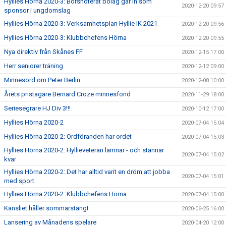
Hyllies Hörna 2020-3: Börsnoterat bolag går in som
2020-12-20 09:57
sponsor i ungdomslag
Hyllies Hörna 2020-3: Verksamhetsplan Hyllie IK 2021
2020-12-20 09:56
Hyllies Hörna 2020-3: Klubbchefens Hörna
2020-12-20 09:55
Nya direktiv från Skånes FF
2020-12-15 17:00
Herr seniorer träning
2020-12-12 09:00
Minnesord om Peter Berlin
2020-12-08 10:00
Årets pristagare Bernard Croze minnesfond
2020-11-29 18:00
Seriesegrare HJ Div 3!!!
2020-10-12 17:00
Hyllies Hörna 2020-2
2020-07-04 15:04
Hyllies Hörna 2020-2: Ordföranden har ordet
2020-07-04 15:03
Hyllies Hörna 2020-2: Hyllieveteran lämnar - och stannar
2020-07-04 15:02
kvar
Hyllies Hörna 2020-2: Det har alltid varit en dröm att jobba
2020-07-04 15:01
med sport
Hyllies Hörna 2020-2: Klubbchefens Hörna
2020-07-04 15:00
Kansliet håller sommarstängt
2020-06-25 16:00
Lansering av Månadens spelare
2020-04-20 12:00