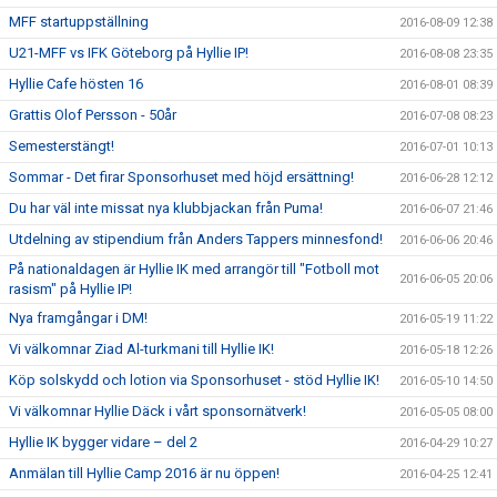
MFF startuppställning
2016-08-09 12:38
U21-MFF vs IFK Göteborg på Hyllie IP!
2016-08-08 23:35
Hyllie Cafe hösten 16
2016-08-01 08:39
Grattis Olof Persson - 50år
2016-07-08 08:23
Semesterstängt!
2016-07-01 10:13
Sommar - Det firar Sponsorhuset med höjd ersättning!
2016-06-28 12:12
Du har väl inte missat nya klubbjackan från Puma!
2016-06-07 21:46
Utdelning av stipendium från Anders Tappers minnesfond!
2016-06-06 20:46
På nationaldagen är Hyllie IK med arrangör till "Fotboll mot
2016-06-05 20:06
rasism" på Hyllie IP!
Nya framgångar i DM!
2016-05-19 11:22
Vi välkomnar Ziad Al-turkmani till Hyllie IK!
2016-05-18 12:26
Köp solskydd och lotion via Sponsorhuset - stöd Hyllie IK!
2016-05-10 14:50
Vi välkomnar Hyllie Däck i vårt sponsornätverk!
2016-05-05 08:00
Hyllie IK bygger vidare – del 2
2016-04-29 10:27
Anmälan till Hyllie Camp 2016 är nu öppen!
2016-04-25 12:41