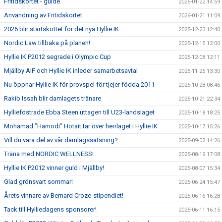
Fritidskortet - guide
2026-01-22 14:59
Användning av Fritidskortet
2026-01-21 11:09
2026 blir startskottet för det nya Hyllie IK
2025-12-23 12:40
Nordic Law tillbaka på planen!
2025-12-15 12:00
Hyllie IK P2012 segrade i Olympic Cup
2025-12-08 12:11
Mjällby AIF och Hyllie IK inleder samarbetsavtal
2025-11-25 13:30
Nu öppnar Hyllie IK för provspel för tjejer födda 2011
2025-10-28 08:46
Rakib Issah blir damlagets tränare
2025-10-21 22:34
Hylliefostrade Ebba Steen uttagen till U23-landslaget
2025-10-18 18:25
Mohamad ”Hamodi” Hotait tar över herrlaget i Hyllie IK
2025-10-17 15:26
Vill du vara del av vår damlagssatsning?
2025-09-02 14:26
Träna med NORDIC WELLNESS!
2025-08-19 17:08
Hyllie IK P2012 vinner guld i Mjällby!
2025-08-07 15:34
Glad grönsvart sommar!
2025-06-24 15:47
Årets vinnare av Bernard Croze-stipendiet!
2025-06-16 16:28
Tack till Hylliedagens sponsorer!
2025-06-11 16:15