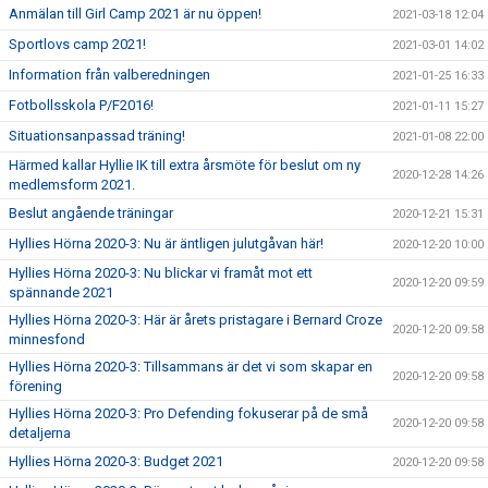
Anmälan till Girl Camp 2021 är nu öppen!
2021-03-18 12:04
Sportlovs camp 2021!
2021-03-01 14:02
Information från valberedningen
2021-01-25 16:33
Fotbollsskola P/F2016!
2021-01-11 15:27
Situationsanpassad träning!
2021-01-08 22:00
Härmed kallar Hyllie IK till extra årsmöte för beslut om ny
2020-12-28 14:26
medlemsform 2021.
Beslut angående träningar
2020-12-21 15:31
Hyllies Hörna 2020-3: Nu är äntligen julutgåvan här!
2020-12-20 10:00
Hyllies Hörna 2020-3: Nu blickar vi framåt mot ett
2020-12-20 09:59
spännande 2021
Hyllies Hörna 2020-3: Här är årets pristagare i Bernard Croze
2020-12-20 09:58
minnesfond
Hyllies Hörna 2020-3: Tillsammans är det vi som skapar en
2020-12-20 09:58
förening
Hyllies Hörna 2020-3: Pro Defending fokuserar på de små
2020-12-20 09:58
detaljerna
Hyllies Hörna 2020-3: Budget 2021
2020-12-20 09:58