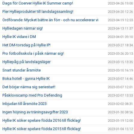
Dags för Coerver Hyllie IK Summer camp!
2023-04-26 19:00
Fler Hyllieprodukter till landslagssamling!
2023-04-20 12:26
Ordförande: Mycket bättre än förr - och nu accelererar vi
2023-04-19 12:53
Hylliedagen närmar sig!
2023-04-13 11:37
Hyllie IK vidare i DM
2023-04-01 09:10
Het DM-torsdag på Hyllie IP!
2023-03-27 18:34
Pro fotbollsskola i påsk närmar sig!
2023-03-26 20:13
Hylliepåg på landslagsläger
2023-03-15 13:35
Snart stundar årsmöte
2023-03-10 16:19
Boka hotell - gynna Hyllie IK
2023-03-07 14:46
Det börjar närma sig seriestart!
2023-03-07 12:01
Påsklovscamp med Pro Defending
2023-02-07 13:53
Inbjudan till årsmöte 2023
2023-02-02 08:31
Ingen höjning av träningsavgifter 2023
2023-01-30 08:56
Hyllie IK söker spelare födda 2016 till flicklag!
2023-01-19 12:00
Hyllie IK söker spelare födda 2015 till flicklag!
2023-01-04 15:12