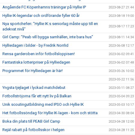
Angående FC Köpenhamns träningar på Hyllie IP
2023-08-27 21:44
Hyllie IK-legendar och ordförande fyller 60 år
2023-08-18 19:00
Nya sportchefen: ”Hyllie IK:s seniorlag måste upp till en
2023-08-17 17:23
adekvat nivå”
Girl Camp: ”Peab vill bygga samhällen, inte bara hus”
2023-08-11 14:34
Hylliedagen i bilder - by Fredrik Norrlid
2023-06-08 12:17
Rensa garderoben inför fotbollsloppisen!
2023-06-02 09:41
Fantastiska lotteripriser på Hylliedagen
2023-06-02 07:48
Programmet för Hylliedagen är här!
2023-05-26 10:02
2023-05-22 11:56
Yngsta tjejlaget i lyckad matchdebut
2023-05-11 08:27
Fotbollströjorna får ett nytt liv på Balkan
2023-05-04 09:23
Unik scoutingutbildning med IPSO och Hyllie IK
2023-05-03 10:17
Het fotbollssöndag för Hyllie IK-lagen - kom och stötta
2023-04-30 08:04
Boka din plats till PEAB Girl Camp
2023-04-28 12:00
Rejäl rabatt på fotbollsskor i helgen
2023-04-28 11:25