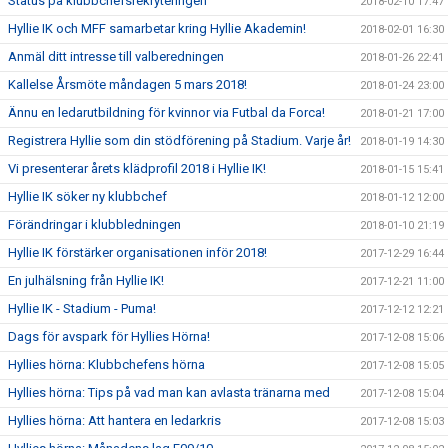
Status på klubbchefsrekryteringen
2018-02-10 17:47
Hyllie IK och MFF samarbetar kring Hyllie Akademin!
2018-02-01 16:30
Anmäl ditt intresse till valberedningen
2018-01-26 22:41
Kallelse Årsmöte måndagen 5 mars 2018!
2018-01-24 23:00
Ännu en ledarutbildning för kvinnor via Futbal da Forca!
2018-01-21 17:00
Registrera Hyllie som din stödförening på Stadium. Varje år!
2018-01-19 14:30
Vi presenterar årets klädprofil 2018 i Hyllie IK!
2018-01-15 15:41
Hyllie IK söker ny klubbchef
2018-01-12 12:00
Förändringar i klubbledningen
2018-01-10 21:19
Hyllie IK förstärker organisationen inför 2018!
2017-12-29 16:44
En julhälsning från Hyllie IK!
2017-12-21 11:00
Hyllie IK - Stadium - Puma!
2017-12-12 12:21
Dags för avspark för Hyllies Hörna!
2017-12-08 15:06
Hyllies hörna: Klubbchefens hörna
2017-12-08 15:05
Hyllies hörna: Tips på vad man kan avlasta tränarna med
2017-12-08 15:04
Hyllies hörna: Att hantera en ledarkris
2017-12-08 15:03