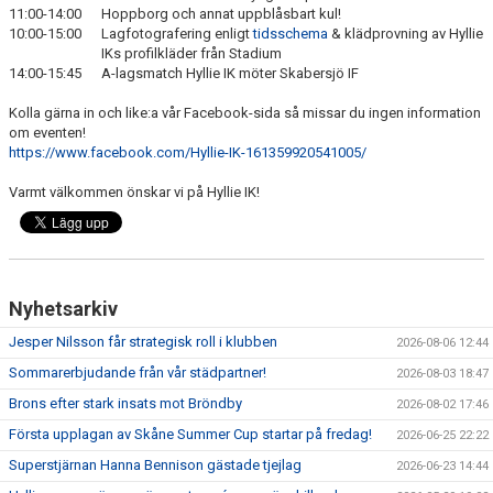
11:00-14:00
Hoppborg och annat uppblåsbart kul!
10:00-15:00
Lagfotografering enligt
tidsschema
& klädprovning av Hyllie
IKs profilkläder från Stadium
14:00-15:45
A-lagsmatch Hyllie IK möter Skabersjö IF
Kolla gärna in och like:a vår Facebook-sida så missar du ingen information
om eventen!
https://www.facebook.com/Hyllie-IK-161359920541005/
Varmt välkommen önskar vi på Hyllie IK!
Nyhetsarkiv
Jesper Nilsson får strategisk roll i klubben
2026-08-06 12:44
Sommarerbjudande från vår städpartner!
2026-08-03 18:47
Brons efter stark insats mot Bröndby
2026-08-02 17:46
Första upplagan av Skåne Summer Cup startar på fredag!
2026-06-25 22:22
Superstjärnan Hanna Bennison gästade tjejlag
2026-06-23 14:44