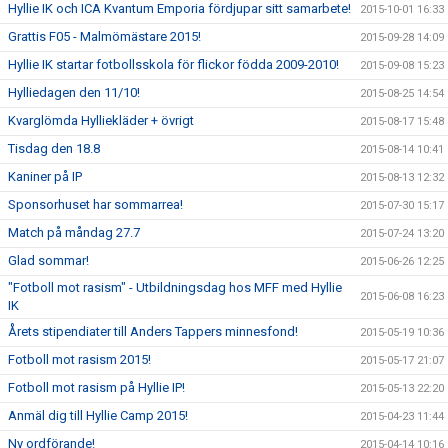
Hyllie IK och ICA Kvantum Emporia fördjupar sitt samarbete!
2015-10-01 16:33
Grattis F05 - Malmömästare 2015!
2015-09-28 14:09
Hyllie IK startar fotbollsskola för flickor födda 2009-2010!
2015-09-08 15:23
Hylliedagen den 11/10!
2015-08-25 14:54
Kvarglömda Hylliekläder + övrigt
2015-08-17 15:48
Tisdag den 18.8
2015-08-14 10:41
Kaniner på IP
2015-08-13 12:32
Sponsorhuset har sommarrea!
2015-07-30 15:17
Match på måndag 27.7
2015-07-24 13:20
Glad sommar!
2015-06-26 12:25
"Fotboll mot rasism" - Utbildningsdag hos MFF med Hyllie
2015-06-08 16:23
IK
Årets stipendiater till Anders Tappers minnesfond!
2015-05-19 10:36
Fotboll mot rasism 2015!
2015-05-17 21:07
Fotboll mot rasism på Hyllie IP!
2015-05-13 22:20
Anmäl dig till Hyllie Camp 2015!
2015-04-23 11:44
Ny ordförande!
2015-04-14 10:16