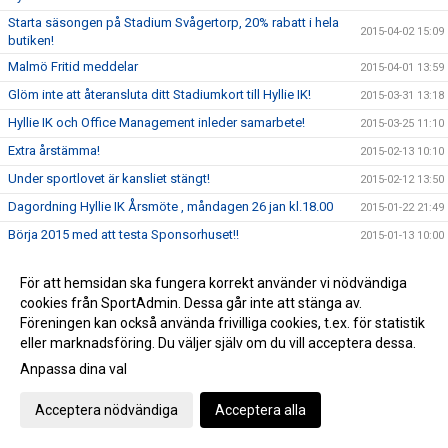
Starta säsongen på Stadium Svågertorp, 20% rabatt i hela
2015-04-02 15:09
butiken!
Malmö Fritid meddelar
2015-04-01 13:59
Glöm inte att återansluta ditt Stadiumkort till Hyllie IK!
2015-03-31 13:18
Hyllie IK och Office Management inleder samarbete!
2015-03-25 11:10
Extra årstämma!
2015-02-13 10:10
Under sportlovet är kansliet stängt!
2015-02-12 13:50
Dagordning Hyllie IK Årsmöte , måndagen 26 jan kl.18.00
2015-01-22 21:49
Börja 2015 med att testa Sponsorhuset!!
2015-01-13 10:00
Kansliet helgstängt.
2014-12-22 13:16
För att hemsidan ska fungera korrekt använder vi nödvändiga
Kallelse Årsmöte Hyllie IK - 2015-01-26
2014-12-21 19:04
cookies från SportAdmin. Dessa går inte att stänga av.
Välkommen på Luciafirande hos Hyllie IK!
2014-12-11 15:34
Föreningen kan också använda frivilliga cookies, t.ex. för statistik
eller marknadsföring. Du väljer själv om du vill acceptera dessa.
Besök vår nya sida hos Sponsorhuset!!
2014-12-03 11:39
Anpassa dina val
Skånecupen 2014/2015
2014-12-01 14:55
Medlemserbjudande på Zacky!
2014-11-26 12:10
Acceptera nödvändiga
Acceptera alla
Julhandla via Sponsorhuset = Du får dubbel glädje!
2014-11-21 11:26