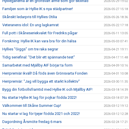
Hyllieganerna är en grönsvart armé som gör skillnad
2026-05-29 19:02
Familjen som är Hyllie IK:s nya städpartner!
2026-05-27 15:18
Skånskt ledarpris till Hyllies Otilia
2026-05-26 18:36
Veteranens idol: En ung lagkamrat
2026-05-22 17:18
Full pott i Skåneseriekvalet för Fredriks pågar
2026-05-11 13:05
Forskning: Hyllie IK kan vara bra för din hälsa
2026-05-03 07:41
Hyllies "Giggs" om tre raka segrar
2026-04-21 19:11
Tidig seriefinal: "Det blir ett spännande test"
2026-04-17 11:48
Samarbetet med Mjällby AIF börjar ta form
2026-04-09 10:16
Herrpremiär ikväll! Då föds även Grönsvarta Fonden
2026-04-01 10:08
Herrpremiär: "Jag vill bygga ett starkt kollektiv"
2026-03-30 11:35
Bygg din fotbollsframtid med Hyllie IK och Mjällby AIF!
2026-03-18 14:39
Nu startar Hyllie IK lag för pojkar födda 2022!
2026-03-18 07:39
Välkommen till Skåne Summer Cup!
2026-03-12 19:12
Nu startar vi lag för tjejer födda 2021 och 2022!
2026-03-12 12:28
Dagordning Årsmöte fredag 6 mars
2026-02-24 17:21