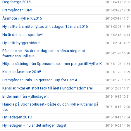
Degeberga 2016!
2016-04-11 12:55
Framgångar i DM!
2016-03-22 12:08
Årsmöte i Hyllie IK 2016
2016-03-11 11:01
Hyllie IKs årsmöte flyttas till tisdagen 15 mars 2016
2016-03-06 14:39
Nu är det snart sportlov!
2016-02-18 16:14
Hyllie IK bygger vidare!
2016-02-04 14:52
Påminnelse - Nu är det dags att ta nästa steg mot
2016-01-28 15:20
framtidens Hyllie IK
Höjd ersättning från Sponsorhuset - mer pengar till Hyllie IK!
2016-01-26 11:34
Kallelse Årsmöte 2016!
2016-01-25 11:29
Framgångar i Nils Holgersson Cup för Herr A
2016-01-25 10:32
Kansliet riktar ett stort tack till årets ungdomsdomare!
2015-12-31 11:11
Bilder mm från Hylliedagen!
2015-10-19 10:51
Handla på Sponsorhuset - både du och Hyllie IK tjänar på
2015-10-16 12:05
det
Hylliedagen 2015!
2015-10-11 17:54
Hylliedagen – nu är det äntligen dags!
2015-10-02 14:36