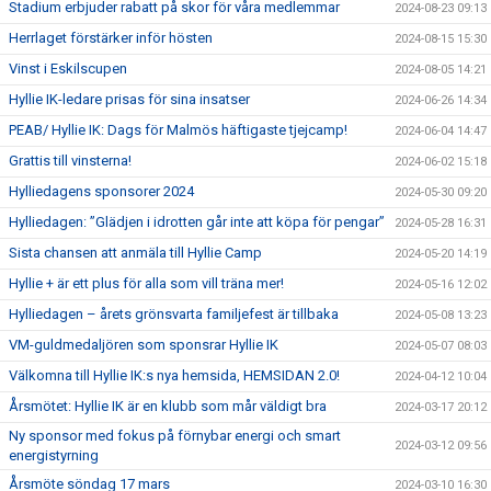
Stadium erbjuder rabatt på skor för våra medlemmar
2024-08-23 09:13
Herrlaget förstärker inför hösten
2024-08-15 15:30
Vinst i Eskilscupen
2024-08-05 14:21
Hyllie IK-ledare prisas för sina insatser
2024-06-26 14:34
PEAB/ Hyllie IK: Dags för Malmös häftigaste tjejcamp!
2024-06-04 14:47
Grattis till vinsterna!
2024-06-02 15:18
Hylliedagens sponsorer 2024
2024-05-30 09:20
Hylliedagen: ”Glädjen i idrotten går inte att köpa för pengar”
2024-05-28 16:31
Sista chansen att anmäla till Hyllie Camp
2024-05-20 14:19
Hyllie + är ett plus för alla som vill träna mer!
2024-05-16 12:02
Hylliedagen – årets grönsvarta familjefest är tillbaka
2024-05-08 13:23
VM-guldmedaljören som sponsrar Hyllie IK
2024-05-07 08:03
Välkomna till Hyllie IK:s nya hemsida, HEMSIDAN 2.0!
2024-04-12 10:04
Årsmötet: Hyllie IK är en klubb som mår väldigt bra
2024-03-17 20:12
Ny sponsor med fokus på förnybar energi och smart
2024-03-12 09:56
energistyrning
Årsmöte söndag 17 mars
2024-03-10 16:30