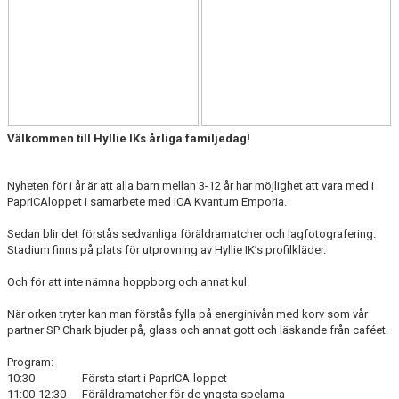
KIOSKEN
SPONSORER
HYLLIEDAGEN
FÖR BESÖKARE
Välkommen till Hyllie IKs årliga familjedag!
MEDLEMSKAP
Nyheten för i år är att alla barn mellan 3-12 år har möjlighet att vara med i
PaprICAloppet i samarbete med ICA Kvantum Emporia.
Sedan blir det förstås sedvanliga föräldramatcher och lagfotografering.
Stadium finns på plats för utprovning av Hyllie IK’s profilkläder.
Och för att inte nämna hoppborg och annat kul.
När orken tryter kan man förstås fylla på energinivån med korv som vår
partner SP Chark bjuder på, glass och annat gott och läskande från caféet.
Program:
10:30
Första start i PaprICA-loppet
11:00-12:30
Föräldramatcher för de yngsta spelarna