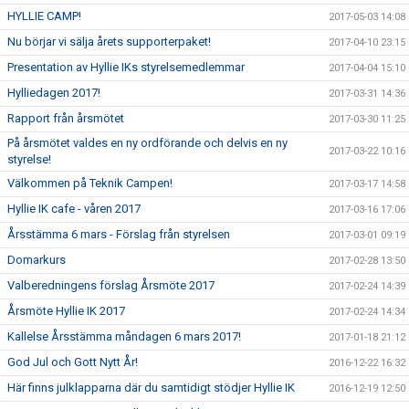
HYLLIE CAMP!
2017-05-03 14:08
Nu börjar vi sälja årets supporterpaket!
2017-04-10 23:15
Presentation av Hyllie IKs styrelsemedlemmar
2017-04-04 15:10
Hylliedagen 2017!
2017-03-31 14:36
Rapport från årsmötet
2017-03-30 11:25
På årsmötet valdes en ny ordförande och delvis en ny
2017-03-22 10:16
styrelse!
Välkommen på Teknik Campen!
2017-03-17 14:58
Hyllie IK cafe - våren 2017
2017-03-16 17:06
Årsstämma 6 mars - Förslag från styrelsen
2017-03-01 09:19
Domarkurs
2017-02-28 13:50
Valberedningens förslag Årsmöte 2017
2017-02-24 14:39
Årsmöte Hyllie IK 2017
2017-02-24 14:34
Kallelse Årsstämma måndagen 6 mars 2017!
2017-01-18 21:12
God Jul och Gott Nytt År!
2016-12-22 16:32
Här finns julklapparna där du samtidigt stödjer Hyllie IK
2016-12-19 12:50