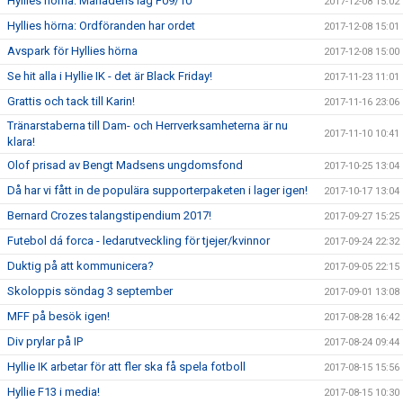
Hyllies hörna: Månadens lag F09/10
2017-12-08 15:02
Hyllies hörna: Ordföranden har ordet
2017-12-08 15:01
Avspark för Hyllies hörna
2017-12-08 15:00
Se hit alla i Hyllie IK - det är Black Friday!
2017-11-23 11:01
Grattis och tack till Karin!
2017-11-16 23:06
Tränarstaberna till Dam- och Herrverksamheterna är nu
2017-11-10 10:41
klara!
Olof prisad av Bengt Madsens ungdomsfond
2017-10-25 13:04
Då har vi fått in de populära supporterpaketen i lager igen!
2017-10-17 13:04
Bernard Crozes talangstipendium 2017!
2017-09-27 15:25
Futebol dá forca - ledarutveckling för tjejer/kvinnor
2017-09-24 22:32
Duktig på att kommunicera?
2017-09-05 22:15
Skoloppis söndag 3 september
2017-09-01 13:08
MFF på besök igen!
2017-08-28 16:42
Div prylar på IP
2017-08-24 09:44
Hyllie IK arbetar för att fler ska få spela fotboll
2017-08-15 15:56
Hyllie F13 i media!
2017-08-15 10:30