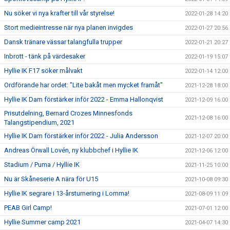
Nu söker vi nya krafter till vår styrelse!
2022-01-28 14:20
Stort medieintresse när nya planen invigdes
2022-01-27 20:56
Dansk tränare vässar talangfulla trupper
2022-01-21 20:27
Inbrott - tänk på värdesaker
2022-01-19 15:07
Hyllie IK F17 söker målvakt
2022-01-14 12:00
Ordförande har ordet: "Lite bakåt men mycket framåt"
2021-12-28 18:00
Hyllie IK Dam förstärker inför 2022 - Emma Hallonqvist
2021-12-09 16:00
Prisutdelning, Bernard Crozes Minnesfonds
2021-12-08 16:00
Talangstipendium, 2021
Hyllie IK Dam förstärker inför 2022 - Julia Andersson
2021-12-07 20:00
Andreas Örwall Lovén, ny klubbchef i Hyllie IK
2021-12-06 12:00
Stadium / Puma / Hyllie IK
2021-11-25 10:00
Nu är Skåneserie A nära för U15
2021-10-08 09:30
Hyllie IK segrare i 13-årsturnering i Lomma!
2021-08-09 11:09
PEAB Girl Camp!
2021-07-01 12:00
Hyllie Summer camp 2021
2021-04-07 14:30