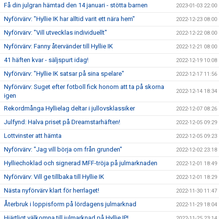
Få din julgran hämtad den 14 januari - stötta barnen
2023-01-03 22:00
Nyförvärv: "Hyllie IK har alltid varit ett nära hem"
2022-12-23 08:00
Nyförvärv: "Vill utvecklas individuellt"
2022-12-22 08:00
Nyförvärv: Fanny återvänder till Hyllie IK
2022-12-21 08:00
41 häften kvar - säljspurt idag!
2022-12-19 10:08
Nyförvärv: "Hyllie IK satsar på sina spelare"
2022-12-17 11:56
Nyförvärv: Suget efter fotboll fick honom att ta på skorna
2022-12-14 18:34
igen
Rekordmånga Hyllielag deltar i jullovsklassiker
2022-12-07 08:26
Julfynd: Halva priset på Dreamstarhäften!
2022-12-05 09:29
Lottvinster att hämta
2022-12-05 09:23
Nyförvärv: "Jag vill börja om från grunden"
2022-12-02 23:18
Hylliechoklad och signerad MFF-tröja på julmarknaden
2022-12-01 18:49
Nyförvärv: Vill ge tillbaka till Hyllie IK
2022-12-01 18:29
Nästa nyförvärv klart för herrlaget!
2022-11-30 11:47
Återbruk i loppisform på lördagens julmarknad
2022-11-29 18:04
Hjärtligt välkomna till julmarknad på Hyllie IP!
2022-11-25 23:14