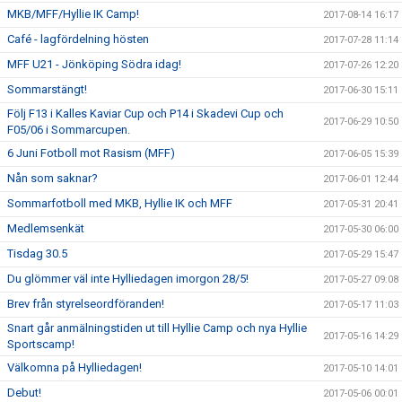
MKB/MFF/Hyllie IK Camp!
2017-08-14 16:17
Café - lagfördelning hösten
2017-07-28 11:14
MFF U21 - Jönköping Södra idag!
2017-07-26 12:20
Sommarstängt!
2017-06-30 15:11
Följ F13 i Kalles Kaviar Cup och P14 i Skadevi Cup och
2017-06-29 10:50
F05/06 i Sommarcupen.
6 Juni Fotboll mot Rasism (MFF)
2017-06-05 15:39
Nån som saknar?
2017-06-01 12:44
Sommarfotboll med MKB, Hyllie IK och MFF
2017-05-31 20:41
Medlemsenkät
2017-05-30 06:00
Tisdag 30.5
2017-05-29 15:47
Du glömmer väl inte Hylliedagen imorgon 28/5!
2017-05-27 09:08
Brev från styrelseordföranden!
2017-05-17 11:03
Snart går anmälningstiden ut till Hyllie Camp och nya Hyllie
2017-05-16 14:29
Sportscamp!
Välkomna på Hylliedagen!
2017-05-10 14:01
Debut!
2017-05-06 00:01