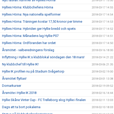
Nytt läsvärt nummer av Hyllies Hörna!
2018-03-17 15:00
Hyllies Hörna: Klubbchefens Hörna
2018-03-17 14:55
Hyllies Hörna: Nya nationella spelformer
2018-03-17 14:54
Hyllies Hörna: Träningen kostar 17,50 kronor per timme
2018-03-17 14:53
Hyllies Hörna: Hybriden ger Hyllie bredd och spets
2018-03-17 14:52
Hyllies Hörna: Månadens lag Hyllie P07
2018-03-17 14:51
Hyllies Hörna: Ordföranden har ordet
2018-03-17 14:50
Årsmötet - valberedningens förslag
2018-03-16 18:00
Inflyttning i Hyllie IK:s klubblokal söndagen den 18 mars!
2018-03-14 21:22
Ny klubbchef till Hyllie IK!
2018-03-06 21:35
Hyllie IK profilen nu på Stadium Svågertorp
2018-03-02 19:00
Årsmötet flyttas!
2018-03-01 13:38
Domarkurser
2018-02-19 09:52
Årsmöte i Hyllie IK 2018
2018-02-16 14:44
Hyllie Skåne Vinter Cup - FC Trelleborg slog Hyllie i finalen
2018-02-11 13:03
Dags att ta bort pokalerna
2018-02-10 18:03