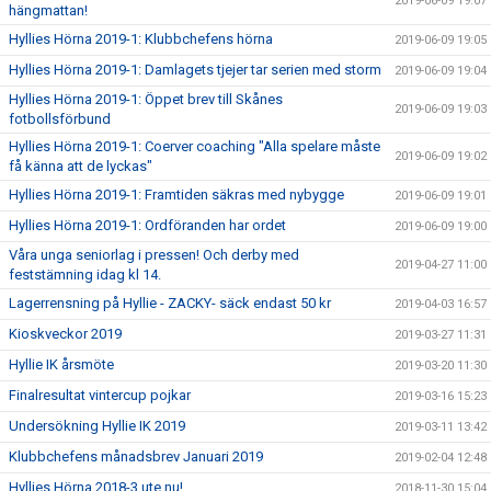
2019-06-09 19:07
hängmattan!
Hyllies Hörna 2019-1: Klubbchefens hörna
2019-06-09 19:05
Hyllies Hörna 2019-1: Damlagets tjejer tar serien med storm
2019-06-09 19:04
Hyllies Hörna 2019-1: Öppet brev till Skånes
2019-06-09 19:03
fotbollsförbund
Hyllies Hörna 2019-1: Coerver coaching "Alla spelare måste
2019-06-09 19:02
få känna att de lyckas"
Hyllies Hörna 2019-1: Framtiden säkras med nybygge
2019-06-09 19:01
Hyllies Hörna 2019-1: Ordföranden har ordet
2019-06-09 19:00
Våra unga seniorlag i pressen! Och derby med
2019-04-27 11:00
feststämning idag kl 14.
Lagerrensning på Hyllie - ZACKY- säck endast 50 kr
2019-04-03 16:57
Kioskveckor 2019
2019-03-27 11:31
Hyllie IK årsmöte
2019-03-20 11:30
Finalresultat vintercup pojkar
2019-03-16 15:23
Undersökning Hyllie IK 2019
2019-03-11 13:42
Klubbchefens månadsbrev Januari 2019
2019-02-04 12:48
Hyllies Hörna 2018-3 ute nu!
2018-11-30 15:04