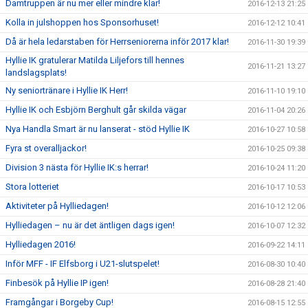
Damtruppen är nu mer eller mindre klar!
2016-12-13 21:25
Kolla in julshoppen hos Sponsorhuset!
2016-12-12 10:41
Då är hela ledarstaben för Herrseniorerna inför 2017 klar!
2016-11-30 19:39
Hyllie IK gratulerar Matilda Liljefors till hennes
2016-11-21 13:27
landslagsplats!
Ny seniortränare i Hyllie IK Herr!
2016-11-10 19:10
Hyllie IK och Esbjörn Berghult går skilda vägar
2016-11-04 20:26
Nya Handla Smart är nu lanserat - stöd Hyllie IK
2016-10-27 10:58
Fyra st overalljackor!
2016-10-25 09:38
Division 3 nästa för Hyllie IK:s herrar!
2016-10-24 11:20
Stora lotteriet
2016-10-17 10:53
Aktiviteter på Hylliedagen!
2016-10-12 12:06
Hylliedagen – nu är det äntligen dags igen!
2016-10-07 12:32
Hylliedagen 2016!
2016-09-22 14:11
Inför MFF - IF Elfsborg i U21-slutspelet!
2016-08-30 10:40
Finbesök på Hyllie IP igen!
2016-08-28 21:40
Framgångar i Borgeby Cup!
2016-08-15 12:55