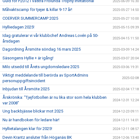
Guld för P2012 i Västra Frölunda Trophy Invitational
2025-06-09 16:30
Målvaktscamp för tjejer & killar 9-17 år!
2025-05-27 14:50
COERVER SUMMERCAMP 2025
2025-05-27 10:00
Hylliedagen 2025!
2025-05-15 09:39
Idag gratulerar vi vår klubbchef Andreas Lovén på 50-
2025-04-15 11:50
årsdagen
Dagordning Årsmöte söndag 16 mars 2025
2025-03-09 14:24
Säsongens Hyllie + är igång!
2025-03-07 20:04
Milo utsedd till Årets ungdomsledare 2025
2025-03-06 19:31
Viktigt meddelande till berörda av SportAdmins
2025-02-08
personuppgiftsincident
Inbjudan till Årsmöte 2025
2025-02-04 17:18
Årskrönika: "Tjejfotbollen är nu lika stor som hela klubben
2024-12-31 12:24
var 2008"
Ung backbjässe blickar mot 2025
2024-12-23 09:11
Nu är handboken för ledare här!
2024-12-11 14:01
Hyllietalangen klar för 2025!
2024-12-11 08:57
Devin Krantz ansluter från Höganäs BK
2024-12-06 13:40