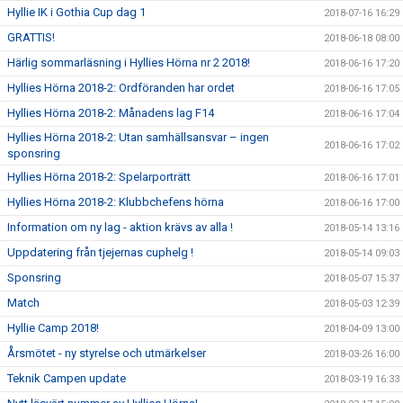
Hyllie IK i Gothia Cup dag 1
2018-07-16 16:29
GRATTIS!
2018-06-18 08:00
Härlig sommarläsning i Hyllies Hörna nr 2 2018!
2018-06-16 17:20
Hyllies Hörna 2018-2: Ordföranden har ordet
2018-06-16 17:05
Hyllies Hörna 2018-2: Månadens lag F14
2018-06-16 17:04
Hyllies Hörna 2018-2: Utan samhällsansvar – ingen
2018-06-16 17:02
sponsring
Hyllies Hörna 2018-2: Spelarporträtt
2018-06-16 17:01
Hyllies Hörna 2018-2: Klubbchefens hörna
2018-06-16 17:00
Information om ny lag - aktion krävs av alla !
2018-05-14 13:16
Uppdatering från tjejernas cuphelg !
2018-05-14 09:03
Sponsring
2018-05-07 15:37
Match
2018-05-03 12:39
Hyllie Camp 2018!
2018-04-09 13:00
Årsmötet - ny styrelse och utmärkelser
2018-03-26 16:00
Teknik Campen update
2018-03-19 16:33