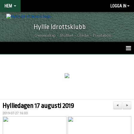
HEM
LOGGA IN
Hyllie Idrottsklubb
Gemenskap - Stolthet - Glädje - Prestation
HEM
GRÖNSVARTA NYHETER
KALENDER
MATCHER
Hylliedagen 17 augusti 2019
<
>
OM HYLLIE IK
2019-07-27 16:03
KONTAKT