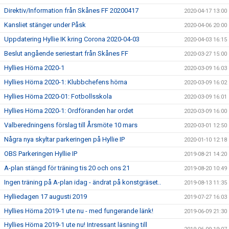
Direktiv/Information från Skånes FF 20200417
2020-04-17 13:00
Kansliet stänger under Påsk
2020-04-06 20:00
Uppdatering Hyllie IK kring Corona 2020-04-03
2020-04-03 16:15
Beslut angående seriestart från Skånes FF
2020-03-27 15:00
Hyllies Hörna 2020-1
2020-03-09 16:03
Hyllies Hörna 2020-1: Klubbchefens hörna
2020-03-09 16:02
Hyllies Hörna 2020-01: Fotbollsskola
2020-03-09 16:01
Hyllies Hörna 2020-1: Ordföranden har ordet
2020-03-09 16:00
Valberedningens förslag till Årsmöte 10 mars
2020-03-01 12:50
Några nya skyltar parkeringen på Hyllie IP
2020-01-10 12:18
OBS Parkeringen Hyllie IP
2019-08-21 14:20
A-plan stängd för träning tis 20 och ons 21
2019-08-20 10:49
Ingen träning på A-plan idag - ändrat på konstgräset..
2019-08-13 11:35
Hylliedagen 17 augusti 2019
2019-07-27 16:03
Hyllies Hörna 2019-1 ute nu - med fungerande länk!
2019-06-09 21:30
Hyllies Hörna 2019-1 ute nu! Intressant läsning till