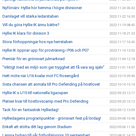
Nyförvärv: Hyllie hör hemma i högre divisioner
2022-11-24 06:42
Damlaget vill stärka ledarstaben
2022-11-22 16:50
Vill du göra Hyllie IK ännu bättre?
2022-11-19 08:45
Hyllie IK klara för division 3
2022-11-18 21:53
Stora förhoppningar hos nya herrstaben
2022-11-17 10:45
Hyllie IK öppnar upp för provträning i P06 och P07
2022-11-14 13:55
Premiär för en grönsvart julmarknad
2022-11-04 12:18
”Viktigt med en miljö som ger trygghet att få vara sig själv”
2022-11-01 14:07
Hett möte när U16 kvalar mot FC Rosengård
2022-10-19 09:40
Sista chansen att anmäla till Pro Defending på höstlovet
2022-10-14 15:14
Hyllie IK:s U15 till nationella ligacupen
2022-09-23 12:17
Platser kvar till höstlovscamp med Pro Defending
2022-09-20 10:12
Tack för en fantastisk Hylliedag!
2022-09-12 13:09
Hylliedagens programpunkter - grönsvart fest på lördag!
2022-09-08 10:48
Enkelt att stötta ditt lag genom Stadium
2022-09-06 11:56
Lämna bidrag till vår fotbollsloppis 10 september!
2022-08-31 14:22