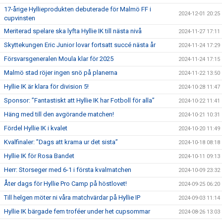
17-årige Hyllieprodukten debuterade för Malmö FF i
2024-12-01 20:25
cupvinsten
Meriterad spelare ska lyfta Hyllie IK till nästa nivå
2024-11-27 17:11
Skyttekungen Eric Junior lovar fortsatt succé nästa år
2024-11-24 17:29
Försvarsgeneralen Moula klar för 2025
2024-11-24 17:15
Malmö stad röjer ingen snö på planerna
2024-11-22 13:50
Hyllie IK är klara för division 5!
2024-10-28 11:47
Sponsor: ”Fantastiskt att Hyllie IK har Fotboll för alla”
2024-10-22 11:41
Häng med till den avgörande matchen!
2024-10-21 10:31
Fördel Hyllie IK i kvalet
2024-10-20 11:49
Kvalfinaler: ”Dags att krama ur det sista”
2024-10-18 08:18
Hyllie IK för Rosa Bandet
2024-10-11 09:13
Herr: Storseger med 6-1 i första kvalmatchen
2024-10-09 23:32
Åter dags för Hyllie Pro Camp på höstlovet!
2024-09-25 06:20
Till helgen möter ni våra matchvärdar på Hyllie IP
2024-09-03 11:14
Hyllie IK bärgade fem troféer under het cupsommar
2024-08-26 13:03