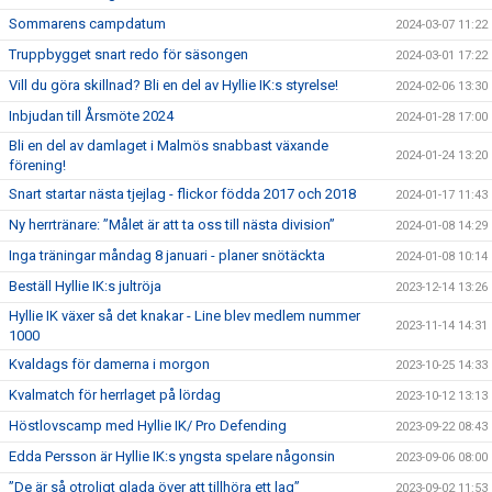
Sommarens campdatum
2024-03-07 11:22
Truppbygget snart redo för säsongen
2024-03-01 17:22
Vill du göra skillnad? Bli en del av Hyllie IK:s styrelse!
2024-02-06 13:30
Inbjudan till Årsmöte 2024
2024-01-28 17:00
Bli en del av damlaget i Malmös snabbast växande
2024-01-24 13:20
förening!
Snart startar nästa tjejlag - flickor födda 2017 och 2018
2024-01-17 11:43
Ny herrtränare: ”Målet är att ta oss till nästa division”
2024-01-08 14:29
Inga träningar måndag 8 januari - planer snötäckta
2024-01-08 10:14
Beställ Hyllie IK:s jultröja
2023-12-14 13:26
Hyllie IK växer så det knakar - Line blev medlem nummer
2023-11-14 14:31
1000
Kvaldags för damerna i morgon
2023-10-25 14:33
Kvalmatch för herrlaget på lördag
2023-10-12 13:13
Höstlovscamp med Hyllie IK/ Pro Defending
2023-09-22 08:43
Edda Persson är Hyllie IK:s yngsta spelare någonsin
2023-09-06 08:00
”De är så otroligt glada över att tillhöra ett lag”
2023-09-02 11:53