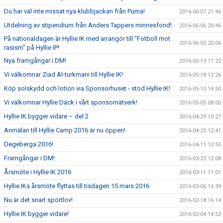
Du har väl inte missat nya klubbjackan från Puma!
2016-06-07 21:46
Utdelning av stipendium från Anders Tappers minnesfond!
2016-06-06 20:46
På nationaldagen är Hyllie IK med arrangör till "Fotboll mot
2016-06-05 20:06
rasism" på Hyllie IP!
Nya framgångar i DM!
2016-05-19 11:22
Vi välkomnar Ziad Al-turkmani till Hyllie IK!
2016-05-18 12:26
Köp solskydd och lotion via Sponsorhuset - stöd Hyllie IK!
2016-05-10 14:50
Vi välkomnar Hyllie Däck i vårt sponsornätverk!
2016-05-05 08:00
Hyllie IK bygger vidare – del 2
2016-04-29 10:27
Anmälan till Hyllie Camp 2016 är nu öppen!
2016-04-25 12:41
Degeberga 2016!
2016-04-11 12:55
Framgångar i DM!
2016-03-22 12:08
Årsmöte i Hyllie IK 2016
2016-03-11 11:01
Hyllie IKs årsmöte flyttas till tisdagen 15 mars 2016
2016-03-06 14:39
Nu är det snart sportlov!
2016-02-18 16:14
Hyllie IK bygger vidare!
2016-02-04 14:52