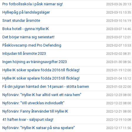
Pro fotbollsskola i påsk närmar sig!
2023-03-26 20:13
Hylliepåg på landslagsläger
2023-03-15 13:35
Snart stundar årsmöte
2023-03-10 16:19
Boka hotell - gynna Hyllie IK
2023-03-07 14:46
Det börjar närma sig seriestart!
2023-03-07 12:01
Påsklovscamp med Pro Defending
2023-02-07 13:53
Inbjudan till årsmöte 2023
2023-02-02 08:31
Ingen höjning av träningsavgifter 2023
2023-01-30 08:56
Hyllie IK söker spelare födda 2016 till flicklag!
2023-01-19 12:00
Hyllie IK söker spelare födda 2015 till flicklag!
2023-01-04 15:12
Få din julgran hämtad den 14 januari - stötta barnen
2023-01-03 22:00
Nyförvärv: "Hyllie IK har alltid varit ett nära hem"
2022-12-23 08:00
Nyförvärv: "Vill utvecklas individuellt"
2022-12-22 08:00
Nyförvärv: Fanny återvänder till Hyllie IK
2022-12-21 08:00
41 häften kvar - säljspurt idag!
2022-12-19 10:08
Nyförvärv: "Hyllie IK satsar på sina spelare"
2022-12-17 11:56