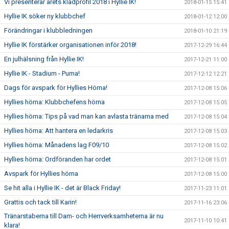
Vi presenterar årets klädprofil 2018 i Hyllie IK!
2018-01-15 15:41
Hyllie IK söker ny klubbchef
2018-01-12 12:00
Förändringar i klubbledningen
2018-01-10 21:19
Hyllie IK förstärker organisationen inför 2018!
2017-12-29 16:44
En julhälsning från Hyllie IK!
2017-12-21 11:00
Hyllie IK - Stadium - Puma!
2017-12-12 12:21
Dags för avspark för Hyllies Hörna!
2017-12-08 15:06
Hyllies hörna: Klubbchefens hörna
2017-12-08 15:05
Hyllies hörna: Tips på vad man kan avlasta tränarna med
2017-12-08 15:04
Hyllies hörna: Att hantera en ledarkris
2017-12-08 15:03
Hyllies hörna: Månadens lag F09/10
2017-12-08 15:02
Hyllies hörna: Ordföranden har ordet
2017-12-08 15:01
Avspark för Hyllies hörna
2017-12-08 15:00
Se hit alla i Hyllie IK - det är Black Friday!
2017-11-23 11:01
Grattis och tack till Karin!
2017-11-16 23:06
Tränarstaberna till Dam- och Herrverksamheterna är nu
2017-11-10 10:41
klara!