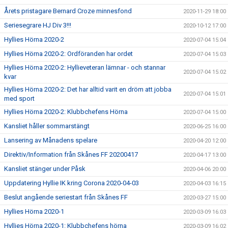
Årets pristagare Bernard Croze minnesfond
2020-11-29 18:00
Seriesegrare HJ Div 3!!!
2020-10-12 17:00
Hyllies Hörna 2020-2
2020-07-04 15:04
Hyllies Hörna 2020-2: Ordföranden har ordet
2020-07-04 15:03
Hyllies Hörna 2020-2: Hyllieveteran lämnar - och stannar
2020-07-04 15:02
kvar
Hyllies Hörna 2020-2: Det har alltid varit en dröm att jobba
2020-07-04 15:01
med sport
Hyllies Hörna 2020-2: Klubbchefens Hörna
2020-07-04 15:00
Kansliet håller sommarstängt
2020-06-25 16:00
Lansering av Månadens spelare
2020-04-20 12:00
Direktiv/Information från Skånes FF 20200417
2020-04-17 13:00
Kansliet stänger under Påsk
2020-04-06 20:00
Uppdatering Hyllie IK kring Corona 2020-04-03
2020-04-03 16:15
Beslut angående seriestart från Skånes FF
2020-03-27 15:00
Hyllies Hörna 2020-1
2020-03-09 16:03
Hyllies Hörna 2020-1: Klubbchefens hörna
2020-03-09 16:02