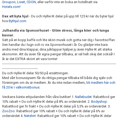
Groupon
,
Liveit
,
CDON
, eller varför inte en boka en hotellnatt via
KIOSKEN
Hotels.com!
SPONSORER
Dax att byta hjul
- Du och Hyllie IK delar på upp till 125 kr när du byter hjul
hos
Bythjul.com
HYLLIEDAGEN
Julhandla via Sponsorhuset - Glöm stress, långa köer och tunga
kassar.
FÖR BESÖKARE
Sätt på en kopp kaffe och lite skön musik och gotta ner dig i favoritsoffan.
Sen handlar du i lugn och ro via Sponsorhuset i år. Du glädjer inte bara
andra med dina klappar, dina julklappar hjälper ju även Hyllie IK att stärka
MEDLEMSKAP
ekonomin. Att du även får egna pengar tillbaka, är väl helt okej det också! I
år är det EXTRA skönt att vara tomte!
------------------------------------------------------------------------------------------------------------
----------------------------------
Du och Hyllie IK delar 50/50 på ersättningen.
Med vårt bonussysem får du riktiga pengar tillbaka till både dig själv och
föreningen om du är medlem. Är du inte redan medlem,
bli medlem här och
få 20 kr i välkomstbonus
.
Veckans bästa erbjudanden från våra butiker! 1.
Nallebudet
: Rabattkod ger
10% rabatt + Du och Hyllie IK delar på 8% av ordervärdet. 2.
Bodyshop
:
Rabattkod ger fri frakt + Du och Hyllie IK delar på 5,5% av ordervärdet. 3.
ZooZoo
: Rabattkod ger 10% rabatt + Du och Hyllie IK delar på 6% av
ordervärdet 4.
Netshirt
: Rabattkod ger 10% rabatt + Du och Hyllie IK delar