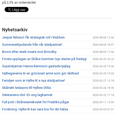
på 2,5% av ordervärdet.
Nyhetsarkiv
Jesper Nilsson får strategisk roll i klubben
2026-08-06 12:44
Sommarerbjudande från vår städpartner!
2026-08-03 18:47
Brons efter stark insats mot Bröndby
2026-08-02 17:46
Första upplagan av Skåne Summer Cup startar på fredag!
2026-06-25 22:22
Superstjärnan Hanna Bennison gästade tjejlag
2026-06-23 14:44
Hyllieganerna är en grönsvart armé som gör skillnad
2026-05-29 19:02
Familjen som är Hyllie IK:s nya städpartner!
2026-05-27 15:18
Skånskt ledarpris till Hyllies Otilia
2026-05-26 18:36
Veteranens idol: En ung lagkamrat
2026-05-22 17:18
Full pott i Skåneseriekvalet för Fredriks pågar
2026-05-11 13:05
Forskning: Hyllie IK kan vara bra för din hälsa
2026-05-03 07:41