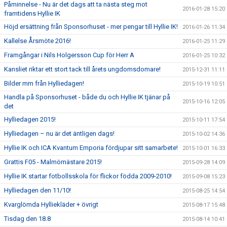
Påminnelse - Nu är det dags att ta nästa steg mot
2016-01-28 15:20
framtidens Hyllie IK
Höjd ersättning från Sponsorhuset - mer pengar till Hyllie IK!
2016-01-26 11:34
Kallelse Årsmöte 2016!
2016-01-25 11:29
Framgångar i Nils Holgersson Cup för Herr A
2016-01-25 10:32
Kansliet riktar ett stort tack till årets ungdomsdomare!
2015-12-31 11:11
Bilder mm från Hylliedagen!
2015-10-19 10:51
Handla på Sponsorhuset - både du och Hyllie IK tjänar på
2015-10-16 12:05
det
Hylliedagen 2015!
2015-10-11 17:54
Hylliedagen – nu är det äntligen dags!
2015-10-02 14:36
Hyllie IK och ICA Kvantum Emporia fördjupar sitt samarbete!
2015-10-01 16:33
Grattis F05 - Malmömästare 2015!
2015-09-28 14:09
Hyllie IK startar fotbollsskola för flickor födda 2009-2010!
2015-09-08 15:23
Hylliedagen den 11/10!
2015-08-25 14:54
Kvarglömda Hylliekläder + övrigt
2015-08-17 15:48
Tisdag den 18.8
2015-08-14 10:41