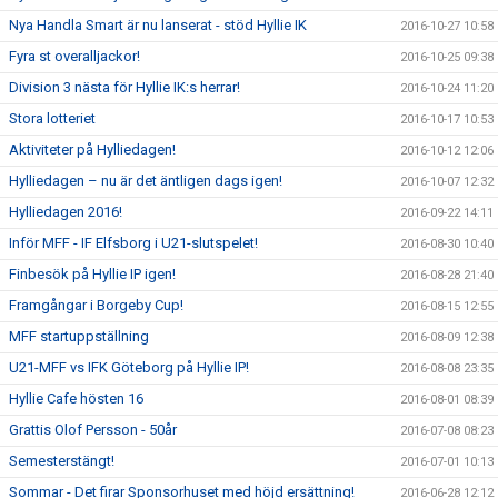
Nya Handla Smart är nu lanserat - stöd Hyllie IK
2016-10-27 10:58
Fyra st overalljackor!
2016-10-25 09:38
Division 3 nästa för Hyllie IK:s herrar!
2016-10-24 11:20
Stora lotteriet
2016-10-17 10:53
Aktiviteter på Hylliedagen!
2016-10-12 12:06
Hylliedagen – nu är det äntligen dags igen!
2016-10-07 12:32
Hylliedagen 2016!
2016-09-22 14:11
Inför MFF - IF Elfsborg i U21-slutspelet!
2016-08-30 10:40
Finbesök på Hyllie IP igen!
2016-08-28 21:40
Framgångar i Borgeby Cup!
2016-08-15 12:55
MFF startuppställning
2016-08-09 12:38
U21-MFF vs IFK Göteborg på Hyllie IP!
2016-08-08 23:35
Hyllie Cafe hösten 16
2016-08-01 08:39
Grattis Olof Persson - 50år
2016-07-08 08:23
Semesterstängt!
2016-07-01 10:13
Sommar - Det firar Sponsorhuset med höjd ersättning!
2016-06-28 12:12