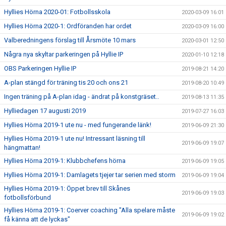
Hyllies Hörna 2020-01: Fotbollsskola
2020-03-09 16:01
Hyllies Hörna 2020-1: Ordföranden har ordet
2020-03-09 16:00
Valberedningens förslag till Årsmöte 10 mars
2020-03-01 12:50
Några nya skyltar parkeringen på Hyllie IP
2020-01-10 12:18
OBS Parkeringen Hyllie IP
2019-08-21 14:20
A-plan stängd för träning tis 20 och ons 21
2019-08-20 10:49
Ingen träning på A-plan idag - ändrat på konstgräset..
2019-08-13 11:35
Hylliedagen 17 augusti 2019
2019-07-27 16:03
Hyllies Hörna 2019-1 ute nu - med fungerande länk!
2019-06-09 21:30
Hyllies Hörna 2019-1 ute nu! Intressant läsning till
2019-06-09 19:07
hängmattan!
Hyllies Hörna 2019-1: Klubbchefens hörna
2019-06-09 19:05
Hyllies Hörna 2019-1: Damlagets tjejer tar serien med storm
2019-06-09 19:04
Hyllies Hörna 2019-1: Öppet brev till Skånes
2019-06-09 19:03
fotbollsförbund
Hyllies Hörna 2019-1: Coerver coaching "Alla spelare måste
2019-06-09 19:02
få känna att de lyckas"