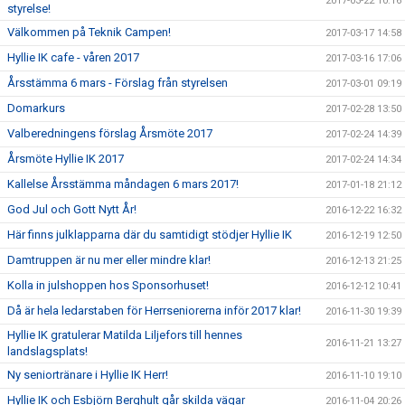
2017-03-22 10:16
styrelse!
Välkommen på Teknik Campen!
2017-03-17 14:58
Hyllie IK cafe - våren 2017
2017-03-16 17:06
Årsstämma 6 mars - Förslag från styrelsen
2017-03-01 09:19
Domarkurs
2017-02-28 13:50
Valberedningens förslag Årsmöte 2017
2017-02-24 14:39
Årsmöte Hyllie IK 2017
2017-02-24 14:34
Kallelse Årsstämma måndagen 6 mars 2017!
2017-01-18 21:12
God Jul och Gott Nytt År!
2016-12-22 16:32
Här finns julklapparna där du samtidigt stödjer Hyllie IK
2016-12-19 12:50
Damtruppen är nu mer eller mindre klar!
2016-12-13 21:25
Kolla in julshoppen hos Sponsorhuset!
2016-12-12 10:41
Då är hela ledarstaben för Herrseniorerna inför 2017 klar!
2016-11-30 19:39
Hyllie IK gratulerar Matilda Liljefors till hennes
2016-11-21 13:27
landslagsplats!
Ny seniortränare i Hyllie IK Herr!
2016-11-10 19:10
Hyllie IK och Esbjörn Berghult går skilda vägar
2016-11-04 20:26