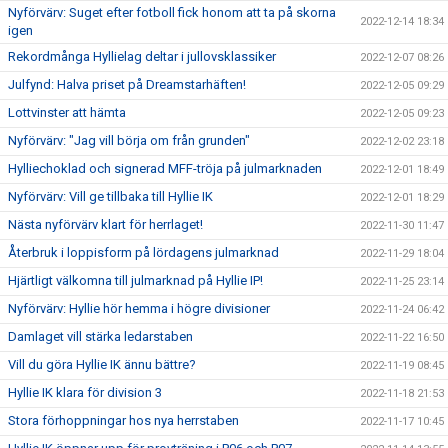
Nyförvärv: Suget efter fotboll fick honom att ta på skorna
2022-12-14 18:34
igen
Rekordmånga Hyllielag deltar i jullovsklassiker
2022-12-07 08:26
Julfynd: Halva priset på Dreamstarhäften!
2022-12-05 09:29
Lottvinster att hämta
2022-12-05 09:23
Nyförvärv: "Jag vill börja om från grunden"
2022-12-02 23:18
Hylliechoklad och signerad MFF-tröja på julmarknaden
2022-12-01 18:49
Nyförvärv: Vill ge tillbaka till Hyllie IK
2022-12-01 18:29
Nästa nyförvärv klart för herrlaget!
2022-11-30 11:47
Återbruk i loppisform på lördagens julmarknad
2022-11-29 18:04
Hjärtligt välkomna till julmarknad på Hyllie IP!
2022-11-25 23:14
Nyförvärv: Hyllie hör hemma i högre divisioner
2022-11-24 06:42
Damlaget vill stärka ledarstaben
2022-11-22 16:50
Vill du göra Hyllie IK ännu bättre?
2022-11-19 08:45
Hyllie IK klara för division 3
2022-11-18 21:53
Stora förhoppningar hos nya herrstaben
2022-11-17 10:45