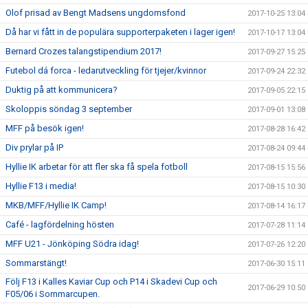
Olof prisad av Bengt Madsens ungdomsfond
2017-10-25 13:04
Då har vi fått in de populära supporterpaketen i lager igen!
2017-10-17 13:04
Bernard Crozes talangstipendium 2017!
2017-09-27 15:25
Futebol dá forca - ledarutveckling för tjejer/kvinnor
2017-09-24 22:32
Duktig på att kommunicera?
2017-09-05 22:15
Skoloppis söndag 3 september
2017-09-01 13:08
MFF på besök igen!
2017-08-28 16:42
Div prylar på IP
2017-08-24 09:44
Hyllie IK arbetar för att fler ska få spela fotboll
2017-08-15 15:56
Hyllie F13 i media!
2017-08-15 10:30
MKB/MFF/Hyllie IK Camp!
2017-08-14 16:17
Café - lagfördelning hösten
2017-07-28 11:14
MFF U21 - Jönköping Södra idag!
2017-07-26 12:20
Sommarstängt!
2017-06-30 15:11
Följ F13 i Kalles Kaviar Cup och P14 i Skadevi Cup och
2017-06-29 10:50
F05/06 i Sommarcupen.