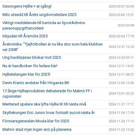
Säsongens Hyllie + är igång!
2025-03-07 20:04
Milo utsedd till Årets ungdomsledare 2025
2025-03-06 19:31
Viktigt meddelande till berörda av SportAdmins
2025-02-08
personuppgiftsincident
Inbjudan till Årsmöte 2025
2025-02-04 17:18
Årskrönika: "Tjejfotbollen är nu lika stor som hela klubben
2024-12-31 12:24
var 2008"
Ung backbjässe blickar mot 2025
2024-12-23 09:11
Nu är handboken för ledare här!
2024-12-11 14:01
Hyllietalangen klar för 2025!
2024-12-11 08:57
Devin Krantz ansluter från Höganäs BK
2024-12-06 13:40
17-årige Hyllieprodukten debuterade för Malmö FF i
2024-12-01 20:25
cupvinsten
Meriterad spelare ska lyfta Hyllie IK till nästa nivå
2024-11-27 17:11
Skyttekungen Eric Junior lovar fortsatt succé nästa år
2024-11-24 17:29
Försvarsgeneralen Moula klar för 2025
2024-11-24 17:15
Malmö stad röjer ingen snö på planerna
2024-11-22 13:50