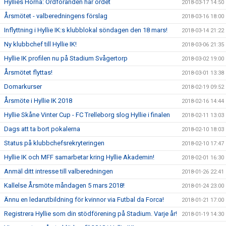
Hyllies Hörna: Ordföranden har ordet
2018-03-17 14:50
Årsmötet - valberedningens förslag
2018-03-16 18:00
Inflyttning i Hyllie IK:s klubblokal söndagen den 18 mars!
2018-03-14 21:22
Ny klubbchef till Hyllie IK!
2018-03-06 21:35
Hyllie IK profilen nu på Stadium Svågertorp
2018-03-02 19:00
Årsmötet flyttas!
2018-03-01 13:38
Domarkurser
2018-02-19 09:52
Årsmöte i Hyllie IK 2018
2018-02-16 14:44
Hyllie Skåne Vinter Cup - FC Trelleborg slog Hyllie i finalen
2018-02-11 13:03
Dags att ta bort pokalerna
2018-02-10 18:03
Status på klubbchefsrekryteringen
2018-02-10 17:47
Hyllie IK och MFF samarbetar kring Hyllie Akademin!
2018-02-01 16:30
Anmäl ditt intresse till valberedningen
2018-01-26 22:41
Kallelse Årsmöte måndagen 5 mars 2018!
2018-01-24 23:00
Ännu en ledarutbildning för kvinnor via Futbal da Forca!
2018-01-21 17:00
Registrera Hyllie som din stödförening på Stadium. Varje år!
2018-01-19 14:30