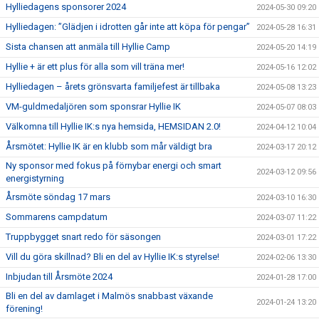
Hylliedagens sponsorer 2024
2024-05-30 09:20
Hylliedagen: ”Glädjen i idrotten går inte att köpa för pengar”
2024-05-28 16:31
Sista chansen att anmäla till Hyllie Camp
2024-05-20 14:19
Hyllie + är ett plus för alla som vill träna mer!
2024-05-16 12:02
Hylliedagen – årets grönsvarta familjefest är tillbaka
2024-05-08 13:23
VM-guldmedaljören som sponsrar Hyllie IK
2024-05-07 08:03
Välkomna till Hyllie IK:s nya hemsida, HEMSIDAN 2.0!
2024-04-12 10:04
Årsmötet: Hyllie IK är en klubb som mår väldigt bra
2024-03-17 20:12
Ny sponsor med fokus på förnybar energi och smart
2024-03-12 09:56
energistyrning
Årsmöte söndag 17 mars
2024-03-10 16:30
Sommarens campdatum
2024-03-07 11:22
Truppbygget snart redo för säsongen
2024-03-01 17:22
Vill du göra skillnad? Bli en del av Hyllie IK:s styrelse!
2024-02-06 13:30
Inbjudan till Årsmöte 2024
2024-01-28 17:00
Bli en del av damlaget i Malmös snabbast växande
2024-01-24 13:20
förening!