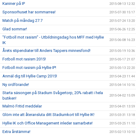
Kaniner på IP
2015-08-13 12:32
Sponsorhuset har sommarrea!
2015-07-30 15:17
Match på måndag 27.7
2015-07-24 13:20
Glad sommar!
2015-06-26 12:25
"Fotboll mot rasism" - Utbildningsdag hos MFF med Hyllie
2015-06-08 16:23
IK
Årets stipendiater till Anders Tappers minnesfond!
2015-05-19 10:36
Fotboll mot rasism 2015!
2015-05-17 21:07
Fotboll mot rasism på Hyllie IP!
2015-05-13 22:20
Anmäl dig till Hyllie Camp 2015!
2015-04-23 11:44
Ny ordförande!
2015-04-14 10:16
Starta säsongen på Stadium Svågertorp, 20% rabatt i hela
2015-04-02 15:09
butiken!
Malmö Fritid meddelar
2015-04-01 13:59
Glöm inte att återansluta ditt Stadiumkort till Hyllie IK!
2015-03-31 13:18
Hyllie IK och Office Management inleder samarbete!
2015-03-25 11:10
Extra årstämma!
2015-02-13 10:10