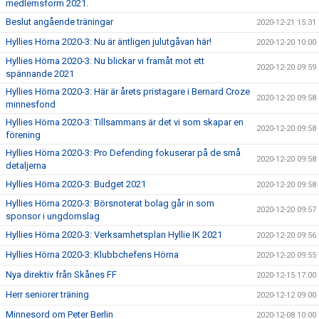
medlemsform 2021.
Beslut angående träningar
2020-12-21 15:31
Hyllies Hörna 2020-3: Nu är äntligen julutgåvan här!
2020-12-20 10:00
Hyllies Hörna 2020-3: Nu blickar vi framåt mot ett
2020-12-20 09:59
spännande 2021
Hyllies Hörna 2020-3: Här är årets pristagare i Bernard Croze
2020-12-20 09:58
minnesfond
Hyllies Hörna 2020-3: Tillsammans är det vi som skapar en
2020-12-20 09:58
förening
Hyllies Hörna 2020-3: Pro Defending fokuserar på de små
2020-12-20 09:58
detaljerna
Hyllies Hörna 2020-3: Budget 2021
2020-12-20 09:58
Hyllies Hörna 2020-3: Börsnoterat bolag går in som
2020-12-20 09:57
sponsor i ungdomslag
Hyllies Hörna 2020-3: Verksamhetsplan Hyllie IK 2021
2020-12-20 09:56
Hyllies Hörna 2020-3: Klubbchefens Hörna
2020-12-20 09:55
Nya direktiv från Skånes FF
2020-12-15 17:00
Herr seniorer träning
2020-12-12 09:00
Minnesord om Peter Berlin
2020-12-08 10:00