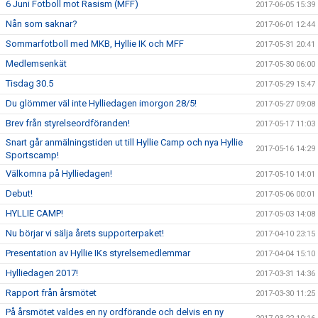
6 Juni Fotboll mot Rasism (MFF)
2017-06-05 15:39
Nån som saknar?
2017-06-01 12:44
Sommarfotboll med MKB, Hyllie IK och MFF
2017-05-31 20:41
Medlemsenkät
2017-05-30 06:00
Tisdag 30.5
2017-05-29 15:47
Du glömmer väl inte Hylliedagen imorgon 28/5!
2017-05-27 09:08
Brev från styrelseordföranden!
2017-05-17 11:03
Snart går anmälningstiden ut till Hyllie Camp och nya Hyllie
2017-05-16 14:29
Sportscamp!
Välkomna på Hylliedagen!
2017-05-10 14:01
Debut!
2017-05-06 00:01
HYLLIE CAMP!
2017-05-03 14:08
Nu börjar vi sälja årets supporterpaket!
2017-04-10 23:15
Presentation av Hyllie IKs styrelsemedlemmar
2017-04-04 15:10
Hylliedagen 2017!
2017-03-31 14:36
Rapport från årsmötet
2017-03-30 11:25
På årsmötet valdes en ny ordförande och delvis en ny