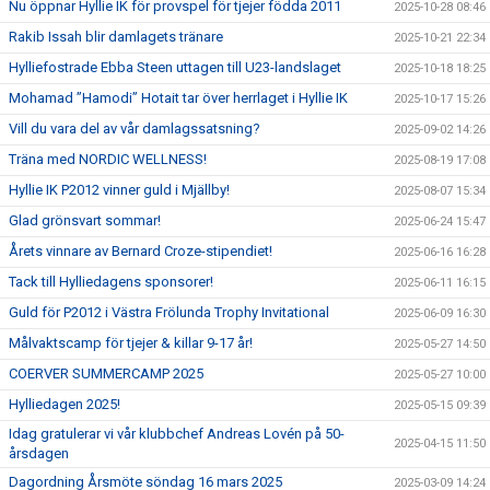
Nu öppnar Hyllie IK för provspel för tjejer födda 2011
2025-10-28 08:46
Rakib Issah blir damlagets tränare
2025-10-21 22:34
Hylliefostrade Ebba Steen uttagen till U23-landslaget
2025-10-18 18:25
Mohamad ”Hamodi” Hotait tar över herrlaget i Hyllie IK
2025-10-17 15:26
Vill du vara del av vår damlagssatsning?
2025-09-02 14:26
Träna med NORDIC WELLNESS!
2025-08-19 17:08
Hyllie IK P2012 vinner guld i Mjällby!
2025-08-07 15:34
Glad grönsvart sommar!
2025-06-24 15:47
Årets vinnare av Bernard Croze-stipendiet!
2025-06-16 16:28
Tack till Hylliedagens sponsorer!
2025-06-11 16:15
Guld för P2012 i Västra Frölunda Trophy Invitational
2025-06-09 16:30
Målvaktscamp för tjejer & killar 9-17 år!
2025-05-27 14:50
COERVER SUMMERCAMP 2025
2025-05-27 10:00
Hylliedagen 2025!
2025-05-15 09:39
Idag gratulerar vi vår klubbchef Andreas Lovén på 50-
2025-04-15 11:50
årsdagen
Dagordning Årsmöte söndag 16 mars 2025
2025-03-09 14:24