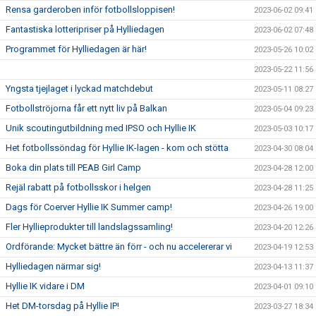
Rensa garderoben inför fotbollsloppisen!
2023-06-02 09:41
Fantastiska lotteripriser på Hylliedagen
2023-06-02 07:48
Programmet för Hylliedagen är här!
2023-05-26 10:02
2023-05-22 11:56
Yngsta tjejlaget i lyckad matchdebut
2023-05-11 08:27
Fotbollströjorna får ett nytt liv på Balkan
2023-05-04 09:23
Unik scoutingutbildning med IPSO och Hyllie IK
2023-05-03 10:17
Het fotbollssöndag för Hyllie IK-lagen - kom och stötta
2023-04-30 08:04
Boka din plats till PEAB Girl Camp
2023-04-28 12:00
Rejäl rabatt på fotbollsskor i helgen
2023-04-28 11:25
Dags för Coerver Hyllie IK Summer camp!
2023-04-26 19:00
Fler Hyllieprodukter till landslagssamling!
2023-04-20 12:26
Ordförande: Mycket bättre än förr - och nu accelererar vi
2023-04-19 12:53
Hylliedagen närmar sig!
2023-04-13 11:37
Hyllie IK vidare i DM
2023-04-01 09:10
Het DM-torsdag på Hyllie IP!
2023-03-27 18:34