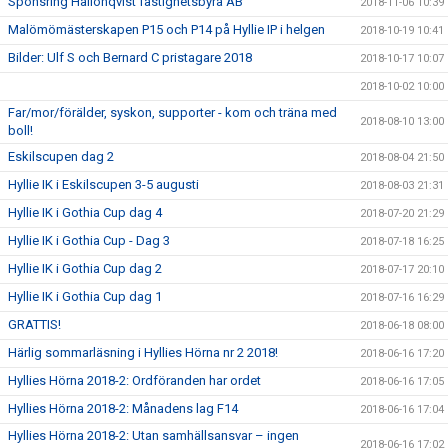
Sponsring Hallonqvist fastighetsbyrå AB
2018-11-06 10:39
Malömömästerskapen P15 och P14 på Hyllie IP i helgen
2018-10-19 10:41
Bilder: Ulf S och Bernard C pristagare 2018
2018-10-17 10:07
2018-10-02 10:00
Far/mor/förälder, syskon, supporter - kom och träna med
2018-08-10 13:00
boll!
Eskilscupen dag 2
2018-08-04 21:50
Hyllie IK i Eskilscupen 3-5 augusti
2018-08-03 21:31
Hyllie IK i Gothia Cup dag 4
2018-07-20 21:29
Hyllie IK i Gothia Cup - Dag 3
2018-07-18 16:25
Hyllie IK i Gothia Cup dag 2
2018-07-17 20:10
Hyllie IK i Gothia Cup dag 1
2018-07-16 16:29
GRATTIS!
2018-06-18 08:00
Härlig sommarläsning i Hyllies Hörna nr 2 2018!
2018-06-16 17:20
Hyllies Hörna 2018-2: Ordföranden har ordet
2018-06-16 17:05
Hyllies Hörna 2018-2: Månadens lag F14
2018-06-16 17:04
Hyllies Hörna 2018-2: Utan samhällsansvar – ingen
2018-06-16 17:02