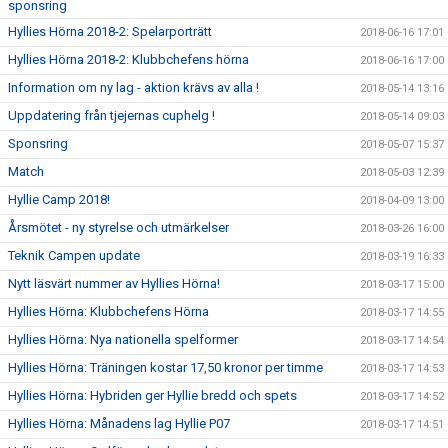
sponsring
Hyllies Hörna 2018-2: Spelarporträtt
2018-06-16 17:01
Hyllies Hörna 2018-2: Klubbchefens hörna
2018-06-16 17:00
Information om ny lag - aktion krävs av alla !
2018-05-14 13:16
Uppdatering från tjejernas cuphelg !
2018-05-14 09:03
Sponsring
2018-05-07 15:37
Match
2018-05-03 12:39
Hyllie Camp 2018!
2018-04-09 13:00
Årsmötet - ny styrelse och utmärkelser
2018-03-26 16:00
Teknik Campen update
2018-03-19 16:33
Nytt läsvärt nummer av Hyllies Hörna!
2018-03-17 15:00
Hyllies Hörna: Klubbchefens Hörna
2018-03-17 14:55
Hyllies Hörna: Nya nationella spelformer
2018-03-17 14:54
Hyllies Hörna: Träningen kostar 17,50 kronor per timme
2018-03-17 14:53
Hyllies Hörna: Hybriden ger Hyllie bredd och spets
2018-03-17 14:52
Hyllies Hörna: Månadens lag Hyllie P07
2018-03-17 14:51