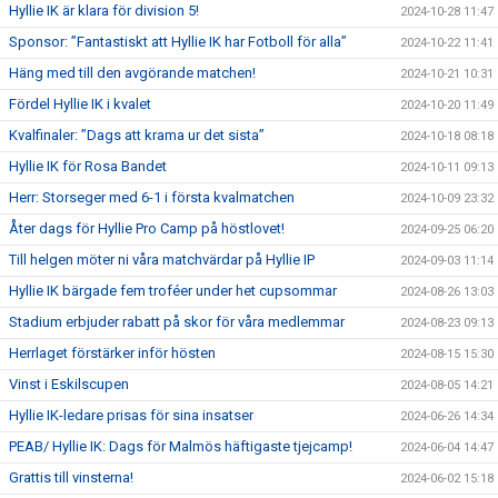
Hyllie IK är klara för division 5!
2024-10-28 11:47
Sponsor: ”Fantastiskt att Hyllie IK har Fotboll för alla”
2024-10-22 11:41
Häng med till den avgörande matchen!
2024-10-21 10:31
Fördel Hyllie IK i kvalet
2024-10-20 11:49
Kvalfinaler: ”Dags att krama ur det sista”
2024-10-18 08:18
Hyllie IK för Rosa Bandet
2024-10-11 09:13
Herr: Storseger med 6-1 i första kvalmatchen
2024-10-09 23:32
Åter dags för Hyllie Pro Camp på höstlovet!
2024-09-25 06:20
Till helgen möter ni våra matchvärdar på Hyllie IP
2024-09-03 11:14
Hyllie IK bärgade fem troféer under het cupsommar
2024-08-26 13:03
Stadium erbjuder rabatt på skor för våra medlemmar
2024-08-23 09:13
Herrlaget förstärker inför hösten
2024-08-15 15:30
Vinst i Eskilscupen
2024-08-05 14:21
Hyllie IK-ledare prisas för sina insatser
2024-06-26 14:34
PEAB/ Hyllie IK: Dags för Malmös häftigaste tjejcamp!
2024-06-04 14:47
Grattis till vinsterna!
2024-06-02 15:18