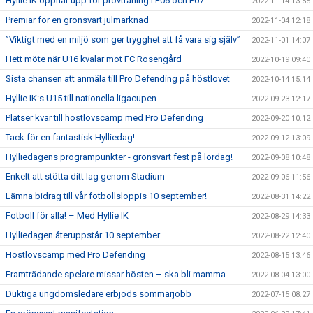
Hyllie IK öppnar upp för provträning i P06 och P07
2022-11-14 13:55
Premiär för en grönsvart julmarknad
2022-11-04 12:18
”Viktigt med en miljö som ger trygghet att få vara sig själv”
2022-11-01 14:07
Hett möte när U16 kvalar mot FC Rosengård
2022-10-19 09:40
Sista chansen att anmäla till Pro Defending på höstlovet
2022-10-14 15:14
Hyllie IK:s U15 till nationella ligacupen
2022-09-23 12:17
Platser kvar till höstlovscamp med Pro Defending
2022-09-20 10:12
Tack för en fantastisk Hylliedag!
2022-09-12 13:09
Hylliedagens programpunkter - grönsvart fest på lördag!
2022-09-08 10:48
Enkelt att stötta ditt lag genom Stadium
2022-09-06 11:56
Lämna bidrag till vår fotbollsloppis 10 september!
2022-08-31 14:22
Fotboll för alla! – Med Hyllie IK
2022-08-29 14:33
Hylliedagen återuppstår 10 september
2022-08-22 12:40
Höstlovscamp med Pro Defending
2022-08-15 13:46
Framträdande spelare missar hösten – ska bli mamma
2022-08-04 13:00
Duktiga ungdomsledare erbjöds sommarjobb
2022-07-15 08:27