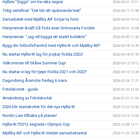
Hyllies "Giggs" om tre raka segrar
2026-04-21 19:11
Tidig seriefinal: "Det blir ett spännande test"
2026-04-17 11:48
Samarbetet med Mjällby AIF börjar ta form
2026-04-09 10:16
Herrpremiär ikväll! Då föds även Grönsvarta Fonden
2026-04-01 10:08
Herrpremiär: "Jag vill bygga ett starkt kollektiv"
2026-03-30 11:35
Bygg din fotbollsframtid med Hyllie IK och Mjällby AIF!
2026-03-18 14:39
Nu startar Hyllie IK lag för pojkar födda 2022!
2026-03-18 07:39
Välkommen till Skåne Summer Cup!
2026-03-12 19:12
Nu startar vi lag för tjejer födda 2021 och 2022!
2026-03-12 12:28
Dagordning Årsmöte fredag 6 mars
2026-02-24 17:21
Fritidskortet - guide
2026-01-22 14:59
Användning av Fritidskortet
2026-01-21 11:09
2026 blir startskottet för det nya Hyllie IK
2025-12-23 12:40
Nordic Law tillbaka på planen!
2025-12-15 12:00
Hyllie IK P2012 segrade i Olympic Cup
2025-12-08 12:11
Mjällby AIF och Hyllie IK inleder samarbetsavtal
2025-11-25 13:30