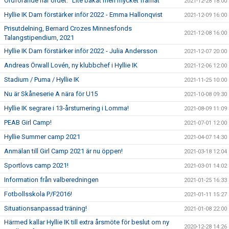
Ordförande har ordet: "Lite bakåt men mycket framåt"
2021-12-28 18:00
Hyllie IK Dam förstärker inför 2022 - Emma Hallonqvist
2021-12-09 16:00
Prisutdelning, Bernard Crozes Minnesfonds
2021-12-08 16:00
Talangstipendium, 2021
Hyllie IK Dam förstärker inför 2022 - Julia Andersson
2021-12-07 20:00
Andreas Örwall Lovén, ny klubbchef i Hyllie IK
2021-12-06 12:00
Stadium / Puma / Hyllie IK
2021-11-25 10:00
Nu är Skåneserie A nära för U15
2021-10-08 09:30
Hyllie IK segrare i 13-årsturnering i Lomma!
2021-08-09 11:09
PEAB Girl Camp!
2021-07-01 12:00
Hyllie Summer camp 2021
2021-04-07 14:30
Anmälan till Girl Camp 2021 är nu öppen!
2021-03-18 12:04
Sportlovs camp 2021!
2021-03-01 14:02
Information från valberedningen
2021-01-25 16:33
Fotbollsskola P/F2016!
2021-01-11 15:27
Situationsanpassad träning!
2021-01-08 22:00
Härmed kallar Hyllie IK till extra årsmöte för beslut om ny
2020-12-28 14:26