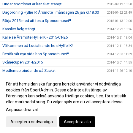
Under sportlovet är kansliet stängt!
2015-02-12 13:50
Dagordning Hyllie IK Årsmöte , måndagen 26 jan kl.18.00
2015-01-22 21:49
Börja 2015 med att testa Sponsorhuset!!
2015-01-13 10:00
Kansliet helgstängt.
2014-12-22 13:16
Kallelse Årsmöte Hyllie IK - 2015-01-26
2014-12-21 19:04
Välkommen på Luciafirande hos Hyllie IK!
2014-12-11 15:34
Besök vår nya sida hos Sponsorhuset!!
2014-12-03 11:39
Skånecupen 2014/2015
2014-12-01 14:55
Medlemserbjudande på Zacky!
2014-11-26 12:10
Julhandla via Sponsorhuset = Du får dubbel glädje!
2014-11-21 11:26
För att hemsidan ska fungera korrekt använder vi nödvändiga
Kombinerat lag F-15 Hyllie IK/Husie IF
2014-11-13 14:50
cookies från SportAdmin. Dessa går inte att stänga av.
Fira far på söndag = Du stödjer Hyllie IK
Föreningen kan också använda frivilliga cookies, t.ex. för statistik
2014-11-06 11:39
eller marknadsföring. Du väljer själv om du vill acceptera dessa.
Ledarstaben för Hyllies damer är klar!
2014-11-04 10:40
Anpassa dina val
Höstlov!
2014-10-28 16:54
Vinstbiljetter MFF-BP ikväll (10/15 st)
2014-10-27 11:10
Acceptera nödvändiga
Acceptera alla
Följ vårt U19-lag i kvalet till SvFF U19-serie!
2014-10-24 11:47