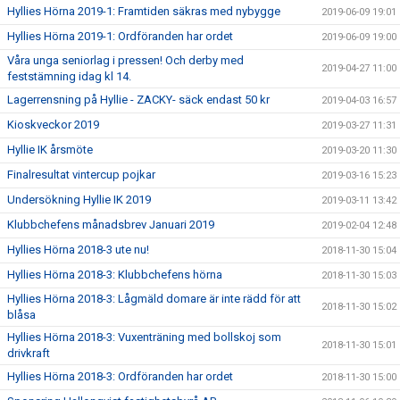
Hyllies Hörna 2019-1: Framtiden säkras med nybygge
2019-06-09 19:01
Hyllies Hörna 2019-1: Ordföranden har ordet
2019-06-09 19:00
Våra unga seniorlag i pressen! Och derby med
2019-04-27 11:00
feststämning idag kl 14.
Lagerrensning på Hyllie - ZACKY- säck endast 50 kr
2019-04-03 16:57
Kioskveckor 2019
2019-03-27 11:31
Hyllie IK årsmöte
2019-03-20 11:30
Finalresultat vintercup pojkar
2019-03-16 15:23
Undersökning Hyllie IK 2019
2019-03-11 13:42
Klubbchefens månadsbrev Januari 2019
2019-02-04 12:48
Hyllies Hörna 2018-3 ute nu!
2018-11-30 15:04
Hyllies Hörna 2018-3: Klubbchefens hörna
2018-11-30 15:03
Hyllies Hörna 2018-3: Lågmäld domare är inte rädd för att
2018-11-30 15:02
blåsa
Hyllies Hörna 2018-3: Vuxenträning med bollskoj som
2018-11-30 15:01
drivkraft
Hyllies Hörna 2018-3: Ordföranden har ordet
2018-11-30 15:00