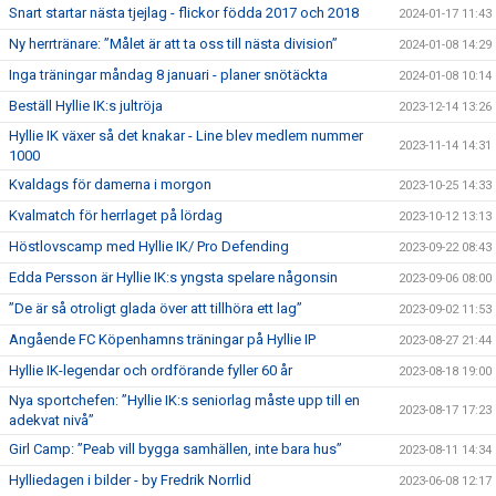
Snart startar nästa tjejlag - flickor födda 2017 och 2018
2024-01-17 11:43
Ny herrtränare: ”Målet är att ta oss till nästa division”
2024-01-08 14:29
Inga träningar måndag 8 januari - planer snötäckta
2024-01-08 10:14
Beställ Hyllie IK:s jultröja
2023-12-14 13:26
Hyllie IK växer så det knakar - Line blev medlem nummer
2023-11-14 14:31
1000
Kvaldags för damerna i morgon
2023-10-25 14:33
Kvalmatch för herrlaget på lördag
2023-10-12 13:13
Höstlovscamp med Hyllie IK/ Pro Defending
2023-09-22 08:43
Edda Persson är Hyllie IK:s yngsta spelare någonsin
2023-09-06 08:00
”De är så otroligt glada över att tillhöra ett lag”
2023-09-02 11:53
Angående FC Köpenhamns träningar på Hyllie IP
2023-08-27 21:44
Hyllie IK-legendar och ordförande fyller 60 år
2023-08-18 19:00
Nya sportchefen: ”Hyllie IK:s seniorlag måste upp till en
2023-08-17 17:23
adekvat nivå”
Girl Camp: ”Peab vill bygga samhällen, inte bara hus”
2023-08-11 14:34
Hylliedagen i bilder - by Fredrik Norrlid
2023-06-08 12:17