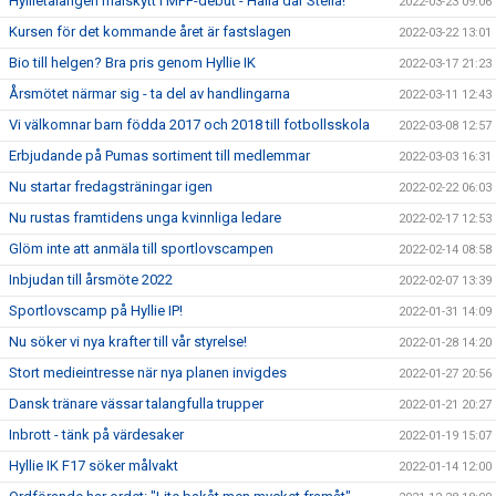
Hyllietalangen målskytt i MFF-debut - Hallå där Stella!
2022-03-23 09:06
Kursen för det kommande året är fastslagen
2022-03-22 13:01
Bio till helgen? Bra pris genom Hyllie IK
2022-03-17 21:23
Årsmötet närmar sig - ta del av handlingarna
2022-03-11 12:43
Vi välkomnar barn födda 2017 och 2018 till fotbollsskola
2022-03-08 12:57
Erbjudande på Pumas sortiment till medlemmar
2022-03-03 16:31
Nu startar fredagsträningar igen
2022-02-22 06:03
Nu rustas framtidens unga kvinnliga ledare
2022-02-17 12:53
Glöm inte att anmäla till sportlovscampen
2022-02-14 08:58
Inbjudan till årsmöte 2022
2022-02-07 13:39
Sportlovscamp på Hyllie IP!
2022-01-31 14:09
Nu söker vi nya krafter till vår styrelse!
2022-01-28 14:20
Stort medieintresse när nya planen invigdes
2022-01-27 20:56
Dansk tränare vässar talangfulla trupper
2022-01-21 20:27
Inbrott - tänk på värdesaker
2022-01-19 15:07
Hyllie IK F17 söker målvakt
2022-01-14 12:00