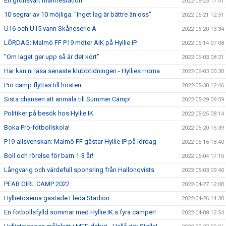
En grönsvart manifestation
2022-06-23 17:41
10 segrar av 10 möjliga: "Inget lag är bättre än oss"
2022-06-21 12:51
U16 och U15 vann Skåneserie A
2022-06-20 13:34
LÖRDAG: Malmö FF P19 möter AIK på Hyllie IP
2022-06-14 07:08
”Om laget ger upp så är det kört”
2022-06-03 08:21
Här kan ni läsa senaste klubbtidningen - Hyllies Hörna
2022-06-03 00:30
Pro camp flyttas till hösten
2022-05-30 12:46
Sista chansen att anmäla till Summer Camp!
2022-05-29 09:59
Politiker på besök hos Hyllie IK
2022-05-25 08:14
Boka Pro-fotbollskola!
2022-05-20 15:39
P19-allsvenskan: Malmö FF gästar Hyllie IP på lördag
2022-05-16 18:40
Boll och rörelse för barn 1-3 år!
2022-05-04 17:10
Långvarig och värdefull sponsring från Hallonqvists
2022-05-03 09:40
PEAB GIRL CAMP 2022
2022-04-27 12:00
Hyllietöserna gästade Eleda Stadion
2022-04-26 14:30
En fotbollsfylld sommar med Hyllie IK:s fyra camper!
2022-04-08 12:54