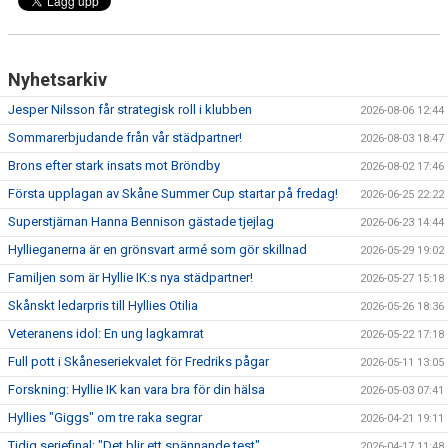
Nyhetsarkiv
Jesper Nilsson får strategisk roll i klubben
2026-08-06 12:44
Sommarerbjudande från vår städpartner!
2026-08-03 18:47
Brons efter stark insats mot Bröndby
2026-08-02 17:46
Första upplagan av Skåne Summer Cup startar på fredag!
2026-06-25 22:22
Superstjärnan Hanna Bennison gästade tjejlag
2026-06-23 14:44
Hyllieganerna är en grönsvart armé som gör skillnad
2026-05-29 19:02
Familjen som är Hyllie IK:s nya städpartner!
2026-05-27 15:18
Skånskt ledarpris till Hyllies Otilia
2026-05-26 18:36
Veteranens idol: En ung lagkamrat
2026-05-22 17:18
Full pott i Skåneseriekvalet för Fredriks pågar
2026-05-11 13:05
Forskning: Hyllie IK kan vara bra för din hälsa
2026-05-03 07:41
Hyllies "Giggs" om tre raka segrar
2026-04-21 19:11
Tidig seriefinal: "Det blir ett spännande test"
2026-04-17 11:48