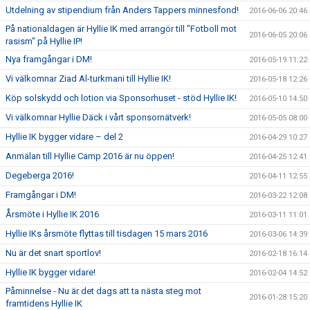
Utdelning av stipendium från Anders Tappers minnesfond!
2016-06-06 20:46
På nationaldagen är Hyllie IK med arrangör till "Fotboll mot
2016-06-05 20:06
rasism" på Hyllie IP!
Nya framgångar i DM!
2016-05-19 11:22
Vi välkomnar Ziad Al-turkmani till Hyllie IK!
2016-05-18 12:26
Köp solskydd och lotion via Sponsorhuset - stöd Hyllie IK!
2016-05-10 14:50
Vi välkomnar Hyllie Däck i vårt sponsornätverk!
2016-05-05 08:00
Hyllie IK bygger vidare – del 2
2016-04-29 10:27
Anmälan till Hyllie Camp 2016 är nu öppen!
2016-04-25 12:41
Degeberga 2016!
2016-04-11 12:55
Framgångar i DM!
2016-03-22 12:08
Årsmöte i Hyllie IK 2016
2016-03-11 11:01
Hyllie IKs årsmöte flyttas till tisdagen 15 mars 2016
2016-03-06 14:39
Nu är det snart sportlov!
2016-02-18 16:14
Hyllie IK bygger vidare!
2016-02-04 14:52
Påminnelse - Nu är det dags att ta nästa steg mot
2016-01-28 15:20
framtidens Hyllie IK