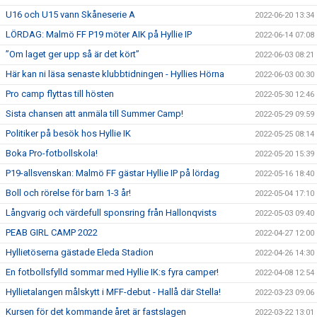
U16 och U15 vann Skåneserie A
2022-06-20 13:34
LÖRDAG: Malmö FF P19 möter AIK på Hyllie IP
2022-06-14 07:08
”Om laget ger upp så är det kört”
2022-06-03 08:21
Här kan ni läsa senaste klubbtidningen - Hyllies Hörna
2022-06-03 00:30
Pro camp flyttas till hösten
2022-05-30 12:46
Sista chansen att anmäla till Summer Camp!
2022-05-29 09:59
Politiker på besök hos Hyllie IK
2022-05-25 08:14
Boka Pro-fotbollskola!
2022-05-20 15:39
P19-allsvenskan: Malmö FF gästar Hyllie IP på lördag
2022-05-16 18:40
Boll och rörelse för barn 1-3 år!
2022-05-04 17:10
Långvarig och värdefull sponsring från Hallonqvists
2022-05-03 09:40
PEAB GIRL CAMP 2022
2022-04-27 12:00
Hyllietöserna gästade Eleda Stadion
2022-04-26 14:30
En fotbollsfylld sommar med Hyllie IK:s fyra camper!
2022-04-08 12:54
Hyllietalangen målskytt i MFF-debut - Hallå där Stella!
2022-03-23 09:06
Kursen för det kommande året är fastslagen
2022-03-22 13:01