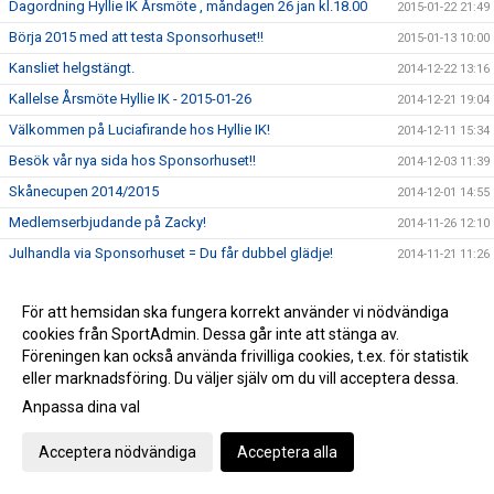
Dagordning Hyllie IK Årsmöte , måndagen 26 jan kl.18.00
2015-01-22 21:49
Börja 2015 med att testa Sponsorhuset!!
2015-01-13 10:00
Kansliet helgstängt.
2014-12-22 13:16
Kallelse Årsmöte Hyllie IK - 2015-01-26
2014-12-21 19:04
Välkommen på Luciafirande hos Hyllie IK!
2014-12-11 15:34
Besök vår nya sida hos Sponsorhuset!!
2014-12-03 11:39
Skånecupen 2014/2015
2014-12-01 14:55
Medlemserbjudande på Zacky!
2014-11-26 12:10
Julhandla via Sponsorhuset = Du får dubbel glädje!
2014-11-21 11:26
Kombinerat lag F-15 Hyllie IK/Husie IF
2014-11-13 14:50
För att hemsidan ska fungera korrekt använder vi nödvändiga
Fira far på söndag = Du stödjer Hyllie IK
2014-11-06 11:39
cookies från SportAdmin. Dessa går inte att stänga av.
Ledarstaben för Hyllies damer är klar!
2014-11-04 10:40
Föreningen kan också använda frivilliga cookies, t.ex. för statistik
Höstlov!
eller marknadsföring. Du väljer själv om du vill acceptera dessa.
2014-10-28 16:54
Anpassa dina val
Vinstbiljetter MFF-BP ikväll (10/15 st)
2014-10-27 11:10
Följ vårt U19-lag i kvalet till SvFF U19-serie!
2014-10-24 11:47
Acceptera nödvändiga
Acceptera alla
Dragning Hyllielotteriet 2014
2014-10-20 13:12