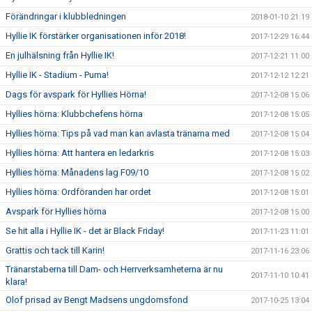
Förändringar i klubbledningen
2018-01-10 21:19
Hyllie IK förstärker organisationen inför 2018!
2017-12-29 16:44
En julhälsning från Hyllie IK!
2017-12-21 11:00
Hyllie IK - Stadium - Puma!
2017-12-12 12:21
Dags för avspark för Hyllies Hörna!
2017-12-08 15:06
Hyllies hörna: Klubbchefens hörna
2017-12-08 15:05
Hyllies hörna: Tips på vad man kan avlasta tränarna med
2017-12-08 15:04
Hyllies hörna: Att hantera en ledarkris
2017-12-08 15:03
Hyllies hörna: Månadens lag F09/10
2017-12-08 15:02
Hyllies hörna: Ordföranden har ordet
2017-12-08 15:01
Avspark för Hyllies hörna
2017-12-08 15:00
Se hit alla i Hyllie IK - det är Black Friday!
2017-11-23 11:01
Grattis och tack till Karin!
2017-11-16 23:06
Tränarstaberna till Dam- och Herrverksamheterna är nu
2017-11-10 10:41
klara!
Olof prisad av Bengt Madsens ungdomsfond
2017-10-25 13:04