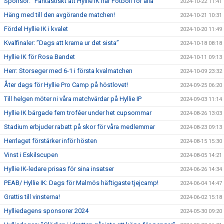
Sponsor: ”Fantastiskt att Hyllie IK har Fotboll för alla”
2024-10-22 11:41
Häng med till den avgörande matchen!
2024-10-21 10:31
Fördel Hyllie IK i kvalet
2024-10-20 11:49
Kvalfinaler: ”Dags att krama ur det sista”
2024-10-18 08:18
Hyllie IK för Rosa Bandet
2024-10-11 09:13
Herr: Storseger med 6-1 i första kvalmatchen
2024-10-09 23:32
Åter dags för Hyllie Pro Camp på höstlovet!
2024-09-25 06:20
Till helgen möter ni våra matchvärdar på Hyllie IP
2024-09-03 11:14
Hyllie IK bärgade fem troféer under het cupsommar
2024-08-26 13:03
Stadium erbjuder rabatt på skor för våra medlemmar
2024-08-23 09:13
Herrlaget förstärker inför hösten
2024-08-15 15:30
Vinst i Eskilscupen
2024-08-05 14:21
Hyllie IK-ledare prisas för sina insatser
2024-06-26 14:34
PEAB/ Hyllie IK: Dags för Malmös häftigaste tjejcamp!
2024-06-04 14:47
Grattis till vinsterna!
2024-06-02 15:18
Hylliedagens sponsorer 2024
2024-05-30 09:20