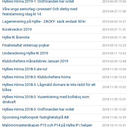
Hyllies Hörna 2019-1: Ordföranden har ordet
2019-06-09 19:00
Våra unga seniorlag i pressen! Och derby med
2019-04-27 11:00
feststämning idag kl 14.
Lagerrensning på Hyllie - ZACKY- säck endast 50 kr
2019-04-03 16:57
Kioskveckor 2019
2019-03-27 11:31
Hyllie IK årsmöte
2019-03-20 11:30
Finalresultat vintercup pojkar
2019-03-16 15:23
Undersökning Hyllie IK 2019
2019-03-11 13:42
Klubbchefens månadsbrev Januari 2019
2019-02-04 12:48
Hyllies Hörna 2018-3 ute nu!
2018-11-30 15:04
Hyllies Hörna 2018-3: Klubbchefens hörna
2018-11-30 15:03
Hyllies Hörna 2018-3: Lågmäld domare är inte rädd för att
2018-11-30 15:02
blåsa
Hyllies Hörna 2018-3: Vuxenträning med bollskoj som
2018-11-30 15:01
drivkraft
Hyllies Hörna 2018-3: Ordföranden har ordet
2018-11-30 15:00
Sponsring Hallonqvist fastighetsbyrå AB
2018-11-06 10:39
Malömömästerskapen P15 och P14 på Hyllie IP i helgen
2018-10-19 10:41