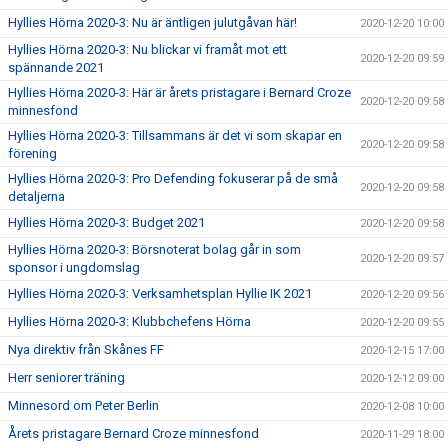
Hyllies Hörna 2020-3: Nu är äntligen julutgåvan här!
2020-12-20 10:00
Hyllies Hörna 2020-3: Nu blickar vi framåt mot ett
2020-12-20 09:59
spännande 2021
Hyllies Hörna 2020-3: Här är årets pristagare i Bernard Croze
2020-12-20 09:58
minnesfond
Hyllies Hörna 2020-3: Tillsammans är det vi som skapar en
2020-12-20 09:58
förening
Hyllies Hörna 2020-3: Pro Defending fokuserar på de små
2020-12-20 09:58
detaljerna
Hyllies Hörna 2020-3: Budget 2021
2020-12-20 09:58
Hyllies Hörna 2020-3: Börsnoterat bolag går in som
2020-12-20 09:57
sponsor i ungdomslag
Hyllies Hörna 2020-3: Verksamhetsplan Hyllie IK 2021
2020-12-20 09:56
Hyllies Hörna 2020-3: Klubbchefens Hörna
2020-12-20 09:55
Nya direktiv från Skånes FF
2020-12-15 17:00
Herr seniorer träning
2020-12-12 09:00
Minnesord om Peter Berlin
2020-12-08 10:00
Årets pristagare Bernard Croze minnesfond
2020-11-29 18:00