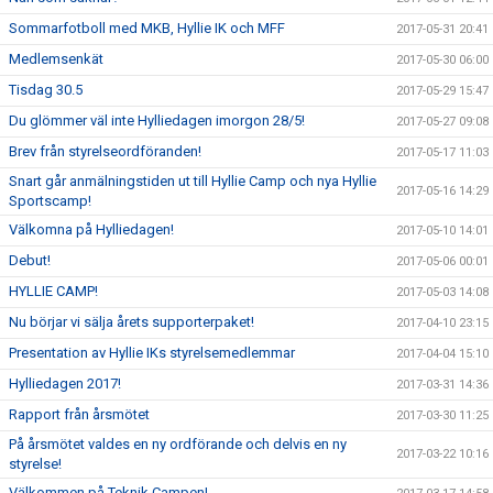
Sommarfotboll med MKB, Hyllie IK och MFF
2017-05-31 20:41
Medlemsenkät
2017-05-30 06:00
Tisdag 30.5
2017-05-29 15:47
Du glömmer väl inte Hylliedagen imorgon 28/5!
2017-05-27 09:08
Brev från styrelseordföranden!
2017-05-17 11:03
Snart går anmälningstiden ut till Hyllie Camp och nya Hyllie
2017-05-16 14:29
Sportscamp!
Välkomna på Hylliedagen!
2017-05-10 14:01
Debut!
2017-05-06 00:01
HYLLIE CAMP!
2017-05-03 14:08
Nu börjar vi sälja årets supporterpaket!
2017-04-10 23:15
Presentation av Hyllie IKs styrelsemedlemmar
2017-04-04 15:10
Hylliedagen 2017!
2017-03-31 14:36
Rapport från årsmötet
2017-03-30 11:25
På årsmötet valdes en ny ordförande och delvis en ny
2017-03-22 10:16
styrelse!
Välkommen på Teknik Campen!