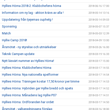
Hyllies Hörna 2018-2: Klubbchefens hörna
2018-06-16 17:00
Information om ny lag - aktion krävs av alla !
2018-05-14 13:16
Uppdatering från tjejernas cuphelg !
2018-05-14 09:03
Sponsring
2018-05-07 15:37
Match
2018-05-03 12:39
Hyllie Camp 2018!
2018-04-09 13:00
Årsmötet - ny styrelse och utmärkelser
2018-03-26 16:00
Teknik Campen update
2018-03-19 16:33
Nytt läsvärt nummer av Hyllies Hörna!
2018-03-17 15:00
Hyllies Hörna: Klubbchefens Hörna
2018-03-17 14:55
Hyllies Hörna: Nya nationella spelformer
2018-03-17 14:54
Hyllies Hörna: Träningen kostar 17,50 kronor per timme
2018-03-17 14:53
Hyllies Hörna: Hybriden ger Hyllie bredd och spets
2018-03-17 14:52
Hyllies Hörna: Månadens lag Hyllie P07
2018-03-17 14:51
Hyllies Hörna: Ordföranden har ordet
2018-03-17 14:50
Årsmötet - valberedningens förslag
2018-03-16 18:00