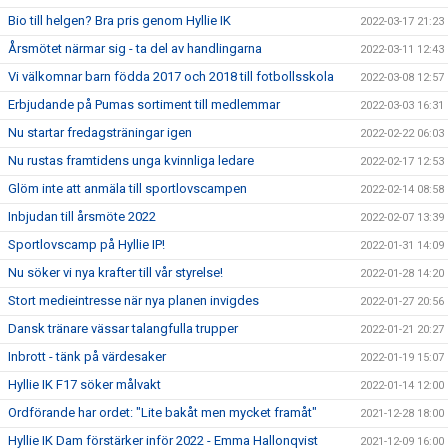
Bio till helgen? Bra pris genom Hyllie IK
2022-03-17 21:23
Årsmötet närmar sig - ta del av handlingarna
2022-03-11 12:43
Vi välkomnar barn födda 2017 och 2018 till fotbollsskola
2022-03-08 12:57
Erbjudande på Pumas sortiment till medlemmar
2022-03-03 16:31
Nu startar fredagsträningar igen
2022-02-22 06:03
Nu rustas framtidens unga kvinnliga ledare
2022-02-17 12:53
Glöm inte att anmäla till sportlovscampen
2022-02-14 08:58
Inbjudan till årsmöte 2022
2022-02-07 13:39
Sportlovscamp på Hyllie IP!
2022-01-31 14:09
Nu söker vi nya krafter till vår styrelse!
2022-01-28 14:20
Stort medieintresse när nya planen invigdes
2022-01-27 20:56
Dansk tränare vässar talangfulla trupper
2022-01-21 20:27
Inbrott - tänk på värdesaker
2022-01-19 15:07
Hyllie IK F17 söker målvakt
2022-01-14 12:00
Ordförande har ordet: "Lite bakåt men mycket framåt"
2021-12-28 18:00
Hyllie IK Dam förstärker inför 2022 - Emma Hallonqvist
2021-12-09 16:00