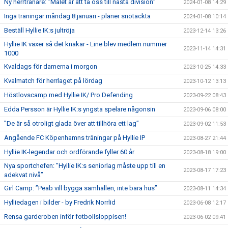
Ny herrtränare: ”Målet är att ta oss till nästa division”
2024-01-08 14:29
Inga träningar måndag 8 januari - planer snötäckta
2024-01-08 10:14
Beställ Hyllie IK:s jultröja
2023-12-14 13:26
Hyllie IK växer så det knakar - Line blev medlem nummer
2023-11-14 14:31
1000
Kvaldags för damerna i morgon
2023-10-25 14:33
Kvalmatch för herrlaget på lördag
2023-10-12 13:13
Höstlovscamp med Hyllie IK/ Pro Defending
2023-09-22 08:43
Edda Persson är Hyllie IK:s yngsta spelare någonsin
2023-09-06 08:00
”De är så otroligt glada över att tillhöra ett lag”
2023-09-02 11:53
Angående FC Köpenhamns träningar på Hyllie IP
2023-08-27 21:44
Hyllie IK-legendar och ordförande fyller 60 år
2023-08-18 19:00
Nya sportchefen: ”Hyllie IK:s seniorlag måste upp till en
2023-08-17 17:23
adekvat nivå”
Girl Camp: ”Peab vill bygga samhällen, inte bara hus”
2023-08-11 14:34
Hylliedagen i bilder - by Fredrik Norrlid
2023-06-08 12:17
Rensa garderoben inför fotbollsloppisen!
2023-06-02 09:41