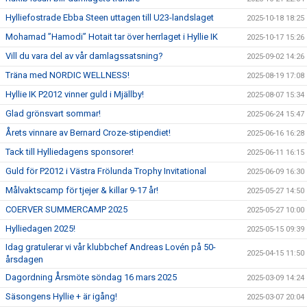
Hylliefostrade Ebba Steen uttagen till U23-landslaget
2025-10-18 18:25
Mohamad ”Hamodi” Hotait tar över herrlaget i Hyllie IK
2025-10-17 15:26
Vill du vara del av vår damlagssatsning?
2025-09-02 14:26
Träna med NORDIC WELLNESS!
2025-08-19 17:08
Hyllie IK P2012 vinner guld i Mjällby!
2025-08-07 15:34
Glad grönsvart sommar!
2025-06-24 15:47
Årets vinnare av Bernard Croze-stipendiet!
2025-06-16 16:28
Tack till Hylliedagens sponsorer!
2025-06-11 16:15
Guld för P2012 i Västra Frölunda Trophy Invitational
2025-06-09 16:30
Målvaktscamp för tjejer & killar 9-17 år!
2025-05-27 14:50
COERVER SUMMERCAMP 2025
2025-05-27 10:00
Hylliedagen 2025!
2025-05-15 09:39
Idag gratulerar vi vår klubbchef Andreas Lovén på 50-
2025-04-15 11:50
årsdagen
Dagordning Årsmöte söndag 16 mars 2025
2025-03-09 14:24
Säsongens Hyllie + är igång!
2025-03-07 20:04