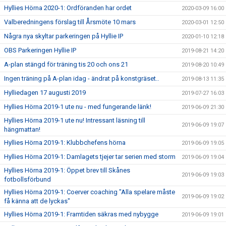
Hyllies Hörna 2020-1: Ordföranden har ordet
2020-03-09 16:00
Valberedningens förslag till Årsmöte 10 mars
2020-03-01 12:50
Några nya skyltar parkeringen på Hyllie IP
2020-01-10 12:18
OBS Parkeringen Hyllie IP
2019-08-21 14:20
A-plan stängd för träning tis 20 och ons 21
2019-08-20 10:49
Ingen träning på A-plan idag - ändrat på konstgräset..
2019-08-13 11:35
Hylliedagen 17 augusti 2019
2019-07-27 16:03
Hyllies Hörna 2019-1 ute nu - med fungerande länk!
2019-06-09 21:30
Hyllies Hörna 2019-1 ute nu! Intressant läsning till
2019-06-09 19:07
hängmattan!
Hyllies Hörna 2019-1: Klubbchefens hörna
2019-06-09 19:05
Hyllies Hörna 2019-1: Damlagets tjejer tar serien med storm
2019-06-09 19:04
Hyllies Hörna 2019-1: Öppet brev till Skånes
2019-06-09 19:03
fotbollsförbund
Hyllies Hörna 2019-1: Coerver coaching "Alla spelare måste
2019-06-09 19:02
få känna att de lyckas"
Hyllies Hörna 2019-1: Framtiden säkras med nybygge
2019-06-09 19:01