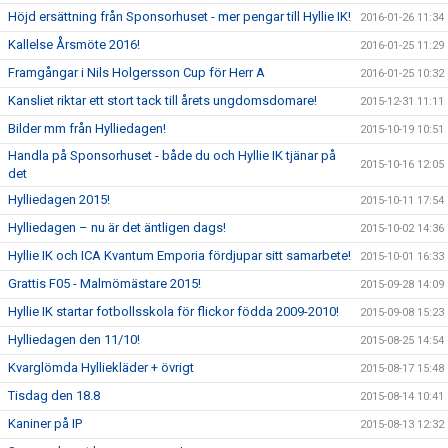
Höjd ersättning från Sponsorhuset - mer pengar till Hyllie IK!
2016-01-26 11:34
Kallelse Årsmöte 2016!
2016-01-25 11:29
Framgångar i Nils Holgersson Cup för Herr A
2016-01-25 10:32
Kansliet riktar ett stort tack till årets ungdomsdomare!
2015-12-31 11:11
Bilder mm från Hylliedagen!
2015-10-19 10:51
Handla på Sponsorhuset - både du och Hyllie IK tjänar på
2015-10-16 12:05
det
Hylliedagen 2015!
2015-10-11 17:54
Hylliedagen – nu är det äntligen dags!
2015-10-02 14:36
Hyllie IK och ICA Kvantum Emporia fördjupar sitt samarbete!
2015-10-01 16:33
Grattis F05 - Malmömästare 2015!
2015-09-28 14:09
Hyllie IK startar fotbollsskola för flickor födda 2009-2010!
2015-09-08 15:23
Hylliedagen den 11/10!
2015-08-25 14:54
Kvarglömda Hylliekläder + övrigt
2015-08-17 15:48
Tisdag den 18.8
2015-08-14 10:41
Kaniner på IP
2015-08-13 12:32