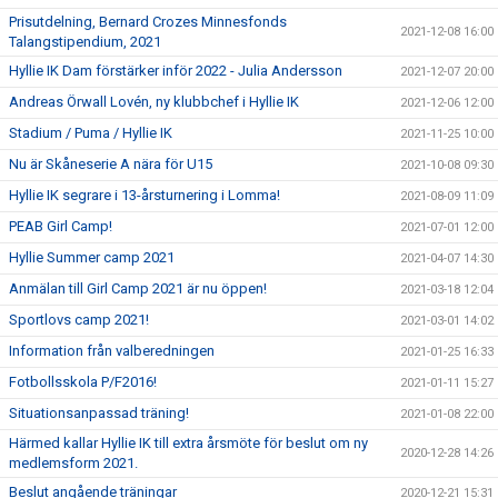
Prisutdelning, Bernard Crozes Minnesfonds
2021-12-08 16:00
Talangstipendium, 2021
Hyllie IK Dam förstärker inför 2022 - Julia Andersson
2021-12-07 20:00
Andreas Örwall Lovén, ny klubbchef i Hyllie IK
2021-12-06 12:00
Stadium / Puma / Hyllie IK
2021-11-25 10:00
Nu är Skåneserie A nära för U15
2021-10-08 09:30
Hyllie IK segrare i 13-årsturnering i Lomma!
2021-08-09 11:09
PEAB Girl Camp!
2021-07-01 12:00
Hyllie Summer camp 2021
2021-04-07 14:30
Anmälan till Girl Camp 2021 är nu öppen!
2021-03-18 12:04
Sportlovs camp 2021!
2021-03-01 14:02
Information från valberedningen
2021-01-25 16:33
Fotbollsskola P/F2016!
2021-01-11 15:27
Situationsanpassad träning!
2021-01-08 22:00
Härmed kallar Hyllie IK till extra årsmöte för beslut om ny
2020-12-28 14:26
medlemsform 2021.
Beslut angående träningar
2020-12-21 15:31