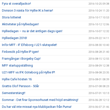
Fyra st overalljackor!
2016-10-25 09:38
Division 3 nästa för Hyllie IK:s herrar!
2016-10-24 11:20
Stora lotteriet
2016-10-17 10:53
Aktiviteter på Hylliedagen!
2016-10-12 12:06
Hylliedagen – nu är det äntligen dags igen!
2016-10-07 12:32
Hylliedagen 2016!
2016-09-22 14:11
Inför MFF - IF Elfsborg i U21-slutspelet!
2016-08-30 10:40
Finbesök på Hyllie IP igen!
2016-08-28 21:40
Framgångar i Borgeby Cup!
2016-08-15 12:55
MFF startuppställning
2016-08-09 12:38
U21-MFF vs IFK Göteborg på Hyllie IP!
2016-08-08 23:35
Hyllie Cafe hösten 16
2016-08-01 08:39
Grattis Olof Persson - 50år
2016-07-08 08:23
Semesterstängt!
2016-07-01 10:13
Sommar - Det firar Sponsorhuset med höjd ersättning!
2016-06-28 12:12
Du har väl inte missat nya klubbjackan från Puma!
2016-06-07 21:46