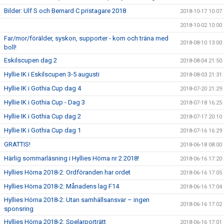
Bilder: Ulf S och Bernard C pristagare 2018
2018-10-17 10:07
2018-10-02 10:00
Far/mor/förälder, syskon, supporter - kom och träna med
2018-08-10 13:00
boll!
Eskilscupen dag 2
2018-08-04 21:50
Hyllie IK i Eskilscupen 3-5 augusti
2018-08-03 21:31
Hyllie IK i Gothia Cup dag 4
2018-07-20 21:29
Hyllie IK i Gothia Cup - Dag 3
2018-07-18 16:25
Hyllie IK i Gothia Cup dag 2
2018-07-17 20:10
Hyllie IK i Gothia Cup dag 1
2018-07-16 16:29
GRATTIS!
2018-06-18 08:00
Härlig sommarläsning i Hyllies Hörna nr 2 2018!
2018-06-16 17:20
Hyllies Hörna 2018-2: Ordföranden har ordet
2018-06-16 17:05
Hyllies Hörna 2018-2: Månadens lag F14
2018-06-16 17:04
Hyllies Hörna 2018-2: Utan samhällsansvar – ingen
2018-06-16 17:02
sponsring
Hyllies Hörna 2018-2: Spelarporträtt
2018-06-16 17:01