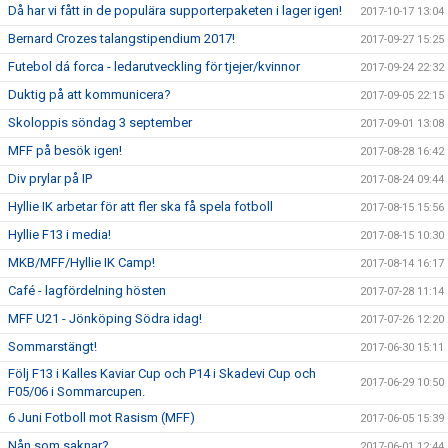
Då har vi fått in de populära supporterpaketen i lager igen!
2017-10-17 13:04
Bernard Crozes talangstipendium 2017!
2017-09-27 15:25
Futebol dá forca - ledarutveckling för tjejer/kvinnor
2017-09-24 22:32
Duktig på att kommunicera?
2017-09-05 22:15
Skoloppis söndag 3 september
2017-09-01 13:08
MFF på besök igen!
2017-08-28 16:42
Div prylar på IP
2017-08-24 09:44
Hyllie IK arbetar för att fler ska få spela fotboll
2017-08-15 15:56
Hyllie F13 i media!
2017-08-15 10:30
MKB/MFF/Hyllie IK Camp!
2017-08-14 16:17
Café - lagfördelning hösten
2017-07-28 11:14
MFF U21 - Jönköping Södra idag!
2017-07-26 12:20
Sommarstängt!
2017-06-30 15:11
Följ F13 i Kalles Kaviar Cup och P14 i Skadevi Cup och
2017-06-29 10:50
F05/06 i Sommarcupen.
6 Juni Fotboll mot Rasism (MFF)
2017-06-05 15:39
Nån som saknar?
2017-06-01 12:44