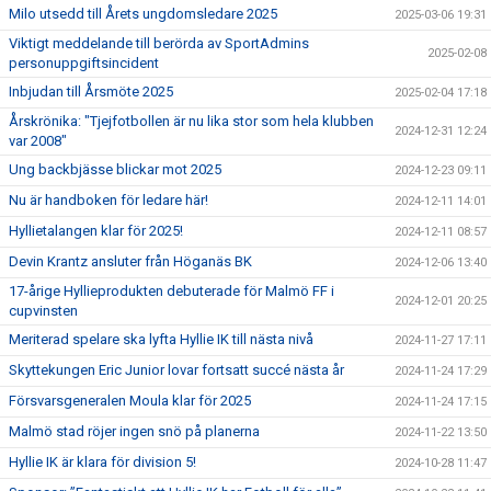
Milo utsedd till Årets ungdomsledare 2025
2025-03-06 19:31
Viktigt meddelande till berörda av SportAdmins
2025-02-08
personuppgiftsincident
Inbjudan till Årsmöte 2025
2025-02-04 17:18
Årskrönika: "Tjejfotbollen är nu lika stor som hela klubben
2024-12-31 12:24
var 2008"
Ung backbjässe blickar mot 2025
2024-12-23 09:11
Nu är handboken för ledare här!
2024-12-11 14:01
Hyllietalangen klar för 2025!
2024-12-11 08:57
Devin Krantz ansluter från Höganäs BK
2024-12-06 13:40
17-årige Hyllieprodukten debuterade för Malmö FF i
2024-12-01 20:25
cupvinsten
Meriterad spelare ska lyfta Hyllie IK till nästa nivå
2024-11-27 17:11
Skyttekungen Eric Junior lovar fortsatt succé nästa år
2024-11-24 17:29
Försvarsgeneralen Moula klar för 2025
2024-11-24 17:15
Malmö stad röjer ingen snö på planerna
2024-11-22 13:50
Hyllie IK är klara för division 5!
2024-10-28 11:47