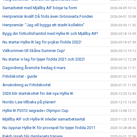
Samarbetet med Mjällby AIF börjar ta form
2026-04-09 10:16
Herrpremiär ikväll! Då föds även Grönsvarta Fonden
2026-04-01 10:08
Herrpremiär: "Jag vill bygga ett starkt kollektiv"
2026-03-30 11:35
Bygg din fotbollsframtid med Hyllie IK och Mjällby AIF!
2026-03-18 14:39
Nu startar Hyllie IK lag för pojkar födda 2022!
2026-03-18 07:39
Välkommen till Skåne Summer Cup!
2026-03-12 19:12
Nu startar vi lag för tjejer födda 2021 och 2022!
2026-03-12 12:28
Dagordning Årsmöte fredag 6 mars
2026-02-24 17:21
Fritidskortet - guide
2026-01-22 14:59
Användning av Fritidskortet
2026-01-21 11:09
2026 blir startskottet för det nya Hyllie IK
2025-12-23 12:40
Nordic Law tillbaka på planen!
2025-12-15 12:00
Hyllie IK P2012 segrade i Olympic Cup
2025-12-08 12:11
Mjällby AIF och Hyllie IK inleder samarbetsavtal
2025-11-25 13:30
Nu öppnar Hyllie IK för provspel för tjejer födda 2011
2025-10-28 08:46
Rakib Issah blir damlagets tränare
2025-10-21 22:34