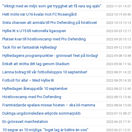
”Viktigt med en miljö som ger trygghet att få vara sig själv”
2022-11-01 14:07
Hett möte när U16 kvalar mot FC Rosengård
2022-10-19 09:40
Sista chansen att anmäla till Pro Defending på höstlovet
2022-10-14 15:14
Hyllie IK:s U15 till nationella ligacupen
2022-09-23 12:17
Platser kvar till höstlovscamp med Pro Defending
2022-09-20 10:12
Tack för en fantastisk Hylliedag!
2022-09-12 13:09
Hylliedagens programpunkter - grönsvart fest på lördag!
2022-09-08 10:48
Enkelt att stötta ditt lag genom Stadium
2022-09-06 11:56
Lämna bidrag till vår fotbollsloppis 10 september!
2022-08-31 14:22
Fotboll för alla! – Med Hyllie IK
2022-08-29 14:33
Hylliedagen återuppstår 10 september
2022-08-22 12:40
Höstlovscamp med Pro Defending
2022-08-15 13:46
Framträdande spelare missar hösten – ska bli mamma
2022-08-04 13:00
Duktiga ungdomsledare erbjöds sommarjobb
2022-07-15 08:27
En grönsvart manifestation
2022-06-23 17:41
10 segrar av 10 möjliga: "Inget lag är bättre än oss"
2022-06-21 12:51