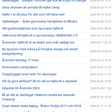
Hylliedagen: ”Glädjen i idrotten går inte att köpa för pengar”
2024-05-28 16:31
Sista chansen att anmäla till Hyllie Camp
2024-05-20 14:19
Hyllie + är ett plus för alla som vill träna mer!
2024-05-16 12:02
Hylliedagen – årets grönsvarta familjefest är tillbaka
2024-05-08 13:23
VM-guldmedaljören som sponsrar Hyllie IK
2024-05-07 08:03
Välkomna till Hyllie IK:s nya hemsida, HEMSIDAN 2.0!
2024-04-12 10:04
Årsmötet: Hyllie IK är en klubb som mår väldigt bra
2024-03-17 20:12
Ny sponsor med fokus på förnybar energi och smart
2024-03-12 09:56
energistyrning
Årsmöte söndag 17 mars
2024-03-10 16:30
Sommarens campdatum
2024-03-07 11:22
Truppbygget snart redo för säsongen
2024-03-01 17:22
Vill du göra skillnad? Bli en del av Hyllie IK:s styrelse!
2024-02-06 13:30
Inbjudan till Årsmöte 2024
2024-01-28 17:00
Bli en del av damlaget i Malmös snabbast växande
2024-01-24 13:20
förening!
Snart startar nästa tjejlag - flickor födda 2017 och 2018
2024-01-17 11:43