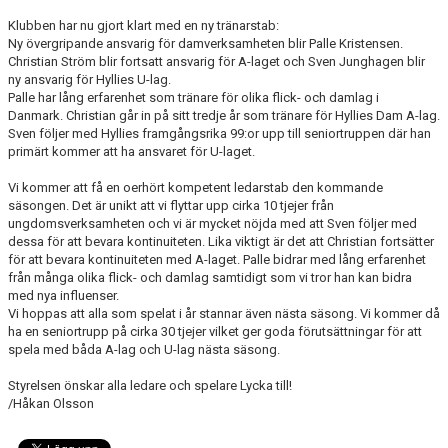
KIOSKEN
Klubben har nu gjort klart med en ny tränarstab:
Ny övergripande ansvarig för damverksamheten blir Palle Kristensen.
SPONSORER
Christian Ström blir fortsatt ansvarig för A-laget och Sven Junghagen blir
ny ansvarig för Hyllies U-lag.
Palle har lång erfarenhet som tränare för olika flick- och damlag i
HYLLIEDAGEN
Danmark. Christian går in på sitt tredje år som tränare för Hyllies Dam A-lag.
Sven följer med Hyllies framgångsrika 99:or upp till seniortruppen där han
FÖR BESÖKARE
primärt kommer att ha ansvaret för U-laget.
Vi kommer att få en oerhört kompetent ledarstab den kommande
MEDLEMSKAP
säsongen. Det är unikt att vi flyttar upp cirka 10 tjejer från
ungdomsverksamheten och vi är mycket nöjda med att Sven följer med
dessa för att bevara kontinuiteten. Lika viktigt är det att Christian fortsätter
för att bevara kontinuiteten med A-laget. Palle bidrar med lång erfarenhet
från många olika flick- och damlag samtidigt som vi tror han kan bidra
med nya influenser.
Vi hoppas att alla som spelat i år stannar även nästa säsong. Vi kommer då
ha en seniortrupp på cirka 30 tjejer vilket ger goda förutsättningar för att
spela med båda A-lag och U-lag nästa säsong.
Styrelsen önskar alla ledare och spelare Lycka till!
/Håkan Olsson