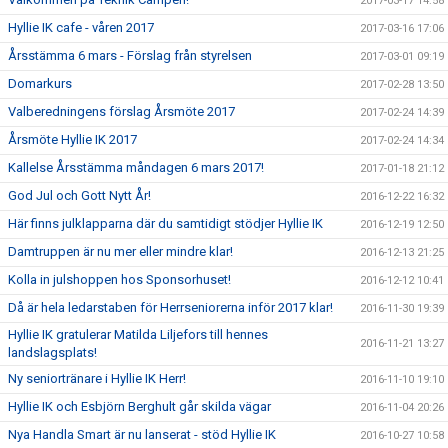
2017-03-17 14:58
Hyllie IK cafe - våren 2017
2017-03-16 17:06
Årsstämma 6 mars - Förslag från styrelsen
2017-03-01 09:19
Domarkurs
2017-02-28 13:50
Valberedningens förslag Årsmöte 2017
2017-02-24 14:39
Årsmöte Hyllie IK 2017
2017-02-24 14:34
Kallelse Årsstämma måndagen 6 mars 2017!
2017-01-18 21:12
God Jul och Gott Nytt År!
2016-12-22 16:32
Här finns julklapparna där du samtidigt stödjer Hyllie IK
2016-12-19 12:50
Damtruppen är nu mer eller mindre klar!
2016-12-13 21:25
Kolla in julshoppen hos Sponsorhuset!
2016-12-12 10:41
Då är hela ledarstaben för Herrseniorerna inför 2017 klar!
2016-11-30 19:39
Hyllie IK gratulerar Matilda Liljefors till hennes
2016-11-21 13:27
landslagsplats!
Ny seniortränare i Hyllie IK Herr!
2016-11-10 19:10
Hyllie IK och Esbjörn Berghult går skilda vägar
2016-11-04 20:26
Nya Handla Smart är nu lanserat - stöd Hyllie IK
2016-10-27 10:58