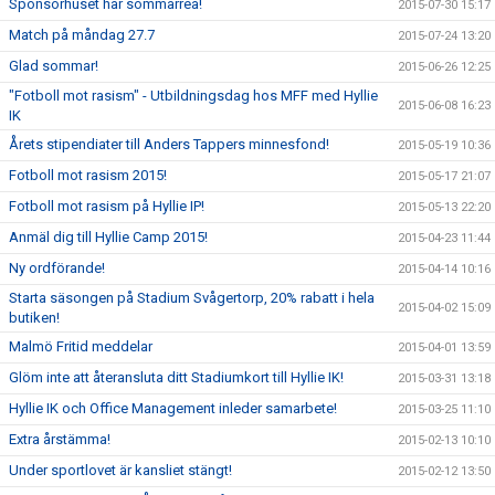
Sponsorhuset har sommarrea!
2015-07-30 15:17
Match på måndag 27.7
2015-07-24 13:20
Glad sommar!
2015-06-26 12:25
"Fotboll mot rasism" - Utbildningsdag hos MFF med Hyllie
2015-06-08 16:23
IK
Årets stipendiater till Anders Tappers minnesfond!
2015-05-19 10:36
Fotboll mot rasism 2015!
2015-05-17 21:07
Fotboll mot rasism på Hyllie IP!
2015-05-13 22:20
Anmäl dig till Hyllie Camp 2015!
2015-04-23 11:44
Ny ordförande!
2015-04-14 10:16
Starta säsongen på Stadium Svågertorp, 20% rabatt i hela
2015-04-02 15:09
butiken!
Malmö Fritid meddelar
2015-04-01 13:59
Glöm inte att återansluta ditt Stadiumkort till Hyllie IK!
2015-03-31 13:18
Hyllie IK och Office Management inleder samarbete!
2015-03-25 11:10
Extra årstämma!
2015-02-13 10:10
Under sportlovet är kansliet stängt!
2015-02-12 13:50