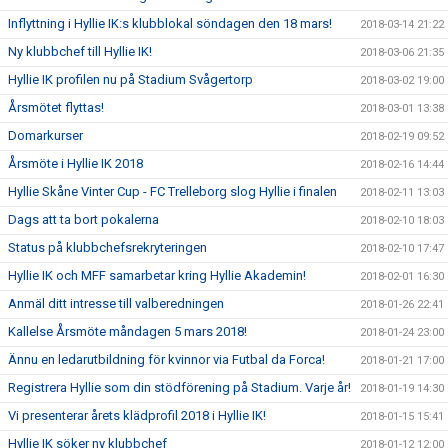
Inflyttning i Hyllie IK:s klubblokal söndagen den 18 mars!
2018-03-14 21:22
Ny klubbchef till Hyllie IK!
2018-03-06 21:35
Hyllie IK profilen nu på Stadium Svågertorp
2018-03-02 19:00
Årsmötet flyttas!
2018-03-01 13:38
Domarkurser
2018-02-19 09:52
Årsmöte i Hyllie IK 2018
2018-02-16 14:44
Hyllie Skåne Vinter Cup - FC Trelleborg slog Hyllie i finalen
2018-02-11 13:03
Dags att ta bort pokalerna
2018-02-10 18:03
Status på klubbchefsrekryteringen
2018-02-10 17:47
Hyllie IK och MFF samarbetar kring Hyllie Akademin!
2018-02-01 16:30
Anmäl ditt intresse till valberedningen
2018-01-26 22:41
Kallelse Årsmöte måndagen 5 mars 2018!
2018-01-24 23:00
Ännu en ledarutbildning för kvinnor via Futbal da Forca!
2018-01-21 17:00
Registrera Hyllie som din stödförening på Stadium. Varje år!
2018-01-19 14:30
Vi presenterar årets klädprofil 2018 i Hyllie IK!
2018-01-15 15:41
Hyllie IK söker ny klubbchef
2018-01-12 12:00