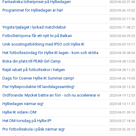
Fantastiska lotteripriser på Hylliedagen
2023-06-02 07:48
Programmet för Hylliedagen är här!
2023-05-26 10:02
2023-05-22 11:56
Yngsta tjejlaget i lyckad matchdebut
2023-05-11 08:27
Fotbollströjorna får ett nytt liv på Balkan
2023-05-04 09:23
Unik scoutingutbildning med IPSO och Hyllie IK
2023-05-03 10:17
Het fotbollssöndag för Hyllie IK-lagen - kom och stötta
2023-04-30 08:04
Boka din plats till PEAB Girl Camp
2023-04-28 12:00
Rejäl rabatt på fotbollsskor i helgen
2023-04-28 11:25
Dags för Coerver Hyllie IK Summer camp!
2023-04-26 19:00
Fler Hyllieprodukter till landslagssamling!
2023-04-20 12:26
Ordförande: Mycket bättre än förr - och nu accelererar vi
2023-04-19 12:53
Hylliedagen närmar sig!
2023-04-13 11:37
Hyllie IK vidare i DM
2023-04-01 09:10
Het DM-torsdag på Hyllie IP!
2023-03-27 18:34
Pro fotbollsskola i påsk närmar sig!
2023-03-26 20:13