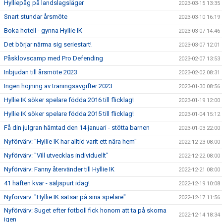
Hylliepåg på landslagsläger
2023-03-15 13:35
Snart stundar årsmöte
2023-03-10 16:19
Boka hotell - gynna Hyllie IK
2023-03-07 14:46
Det börjar närma sig seriestart!
2023-03-07 12:01
Påsklovscamp med Pro Defending
2023-02-07 13:53
Inbjudan till årsmöte 2023
2023-02-02 08:31
Ingen höjning av träningsavgifter 2023
2023-01-30 08:56
Hyllie IK söker spelare födda 2016 till flicklag!
2023-01-19 12:00
Hyllie IK söker spelare födda 2015 till flicklag!
2023-01-04 15:12
Få din julgran hämtad den 14 januari - stötta barnen
2023-01-03 22:00
Nyförvärv: "Hyllie IK har alltid varit ett nära hem"
2022-12-23 08:00
Nyförvärv: "Vill utvecklas individuellt"
2022-12-22 08:00
Nyförvärv: Fanny återvänder till Hyllie IK
2022-12-21 08:00
41 häften kvar - säljspurt idag!
2022-12-19 10:08
Nyförvärv: "Hyllie IK satsar på sina spelare"
2022-12-17 11:56
Nyförvärv: Suget efter fotboll fick honom att ta på skorna
2022-12-14 18:34
igen