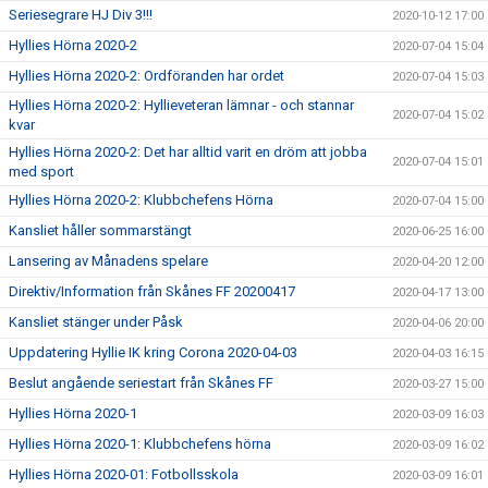
Seriesegrare HJ Div 3!!!
2020-10-12 17:00
Hyllies Hörna 2020-2
2020-07-04 15:04
Hyllies Hörna 2020-2: Ordföranden har ordet
2020-07-04 15:03
Hyllies Hörna 2020-2: Hyllieveteran lämnar - och stannar
2020-07-04 15:02
kvar
Hyllies Hörna 2020-2: Det har alltid varit en dröm att jobba
2020-07-04 15:01
med sport
Hyllies Hörna 2020-2: Klubbchefens Hörna
2020-07-04 15:00
Kansliet håller sommarstängt
2020-06-25 16:00
Lansering av Månadens spelare
2020-04-20 12:00
Direktiv/Information från Skånes FF 20200417
2020-04-17 13:00
Kansliet stänger under Påsk
2020-04-06 20:00
Uppdatering Hyllie IK kring Corona 2020-04-03
2020-04-03 16:15
Beslut angående seriestart från Skånes FF
2020-03-27 15:00
Hyllies Hörna 2020-1
2020-03-09 16:03
Hyllies Hörna 2020-1: Klubbchefens hörna
2020-03-09 16:02
Hyllies Hörna 2020-01: Fotbollsskola
2020-03-09 16:01