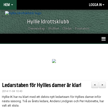
HEM
LOGGA IN
Hyllie Idrottsklubb
Gemenskap - Stolthet - Glädje - Prestation
HEM
GRÖNSVARTA NYHETER
KALENDER
MATCHER
Ledarstaben för Hyllies damer är klar!
<
>
OM HYLLIE IK
2014-11-04 10:40
Hyllie IK har nu klart med ett delvis nytt ledarteam för Hyllies damer inför
KONTAKT
nästa säsong. Två av årets ledare, Anders Lindgren och Per Hubinette, har
valt att sluta.