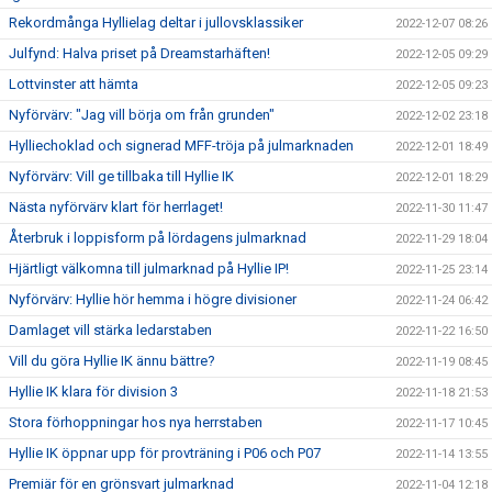
Rekordmånga Hyllielag deltar i jullovsklassiker
2022-12-07 08:26
Julfynd: Halva priset på Dreamstarhäften!
2022-12-05 09:29
Lottvinster att hämta
2022-12-05 09:23
Nyförvärv: "Jag vill börja om från grunden"
2022-12-02 23:18
Hylliechoklad och signerad MFF-tröja på julmarknaden
2022-12-01 18:49
Nyförvärv: Vill ge tillbaka till Hyllie IK
2022-12-01 18:29
Nästa nyförvärv klart för herrlaget!
2022-11-30 11:47
Återbruk i loppisform på lördagens julmarknad
2022-11-29 18:04
Hjärtligt välkomna till julmarknad på Hyllie IP!
2022-11-25 23:14
Nyförvärv: Hyllie hör hemma i högre divisioner
2022-11-24 06:42
Damlaget vill stärka ledarstaben
2022-11-22 16:50
Vill du göra Hyllie IK ännu bättre?
2022-11-19 08:45
Hyllie IK klara för division 3
2022-11-18 21:53
Stora förhoppningar hos nya herrstaben
2022-11-17 10:45
Hyllie IK öppnar upp för provträning i P06 och P07
2022-11-14 13:55
Premiär för en grönsvart julmarknad
2022-11-04 12:18