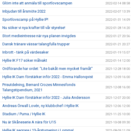
Glöm inte att anmäla till sportlovscampen
2022-02-14 08:58
Inbjudan till årsmöte 2022
2022-02-07 13:39
Sportlovscamp på Hyllie IP!
2022-01-31 14:09
Nu söker vi nya krafter till vår styrelse!
2022-01-28 14:20
Stort medieintresse när nya planen invigdes
2022-01-27 20:56
Dansk tränare vässar talangfulla trupper
2022-01-21 20:27
Inbrott - tänk på värdesaker
2022-01-19 15:07
Hyllie IK F17 söker målvakt
2022-01-14 12:00
Ordförande har ordet: "Lite bakåt men mycket framåt"
2021-12-28 18:00
Hyllie IK Dam förstärker inför 2022 - Emma Hallonqvist
2021-12-09 16:00
Prisutdelning, Bernard Crozes Minnesfonds
2021-12-08 16:00
Talangstipendium, 2021
Hyllie IK Dam förstärker inför 2022 - Julia Andersson
2021-12-07 20:00
Andreas Örwall Lovén, ny klubbchef i Hyllie IK
2021-12-06 12:00
Stadium / Puma / Hyllie IK
2021-11-25 10:00
Nu är Skåneserie A nära för U15
2021-10-08 09:30
Hyllie IK segrare i 13-årsturnering i Lomma!
2021-08-09 11:09