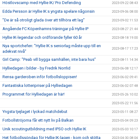
Höstlovscamp med Hyllie IK/ Pro Defending
2023-09-22 08:43
Edda Persson är Hyllie IK:s yngsta spelare någonsin
2023-09-06 08:00
”De är så otroligt glada över att tillhöra ett lag”
2023-09-02 11:53
Angående FC Köpenhamns träningar på Hyllie IP
2023-08-27 21:44
Hyllie IK-legendar och ordförande fyller 60 år
2023-08-18 19:00
Nya sportchefen: ”Hyllie IK:s seniorlag måste upp till en
2023-08-17 17:23
adekvat nivå”
Girl Camp: ”Peab vill bygga samhällen, inte bara hus”
2023-08-11 14:34
Hylliedagen i bilder - by Fredrik Norrlid
2023-06-08 12:17
Rensa garderoben inför fotbollsloppisen!
2023-06-02 09:41
Fantastiska lotteripriser på Hylliedagen
2023-06-02 07:48
Programmet för Hylliedagen är här!
2023-05-26 10:02
2023-05-22 11:56
Yngsta tjejlaget i lyckad matchdebut
2023-05-11 08:27
Fotbollströjorna får ett nytt liv på Balkan
2023-05-04 09:23
Unik scoutingutbildning med IPSO och Hyllie IK
2023-05-03 10:17
Het fotbollssöndag för Hyllie IK-lagen - kom och stötta
2023-04-30 08:04