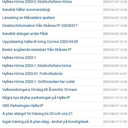
Hyllies Hörna 2020-2: Klubbchefens Hörna
2020-07-04 15:00
Kansliet håller sommarstängt
2020-06-25 16:00
Lansering av Månadens spelare
2020-04-20 12:00
Direktiv/Information från Skånes FF 20200417
2020-04-17 13:00
Kansliet stänger under Påsk
2020-04-06 20:00
Uppdatering Hyllie IK kring Corona 2020-04-03
2020-04-03 16:15
Beslut angående seriestart från Skånes FF
2020-03-27 15:00
Hyllies Hörna 2020-1
2020-03-09 16:03
Hyllies Hörna 2020-1: Klubbchefens hörna
2020-03-09 16:02
Hyllies Hörna 2020-01: Fotbollsskola
2020-03-09 16:01
Hyllies Hörna 2020-1: Ordföranden har ordet
2020-03-09 16:00
Valberedningens förslag till Årsmöte 10 mars
2020-03-01 12:50
Några nya skyltar parkeringen på Hyllie IP
2020-01-10 12:18
OBS Parkeringen Hyllie IP
2019-08-21 14:20
A-plan stängd för träning tis 20 och ons 21
2019-08-20 10:49
Ingen träning på A-plan idag - ändrat på konstgräset..
2019-08-13 11:35