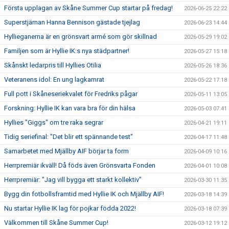
Första upplagan av Skåne Summer Cup startar på fredag!
2026-06-25 22:22
Superstjärnan Hanna Bennison gästade tjejlag
2026-06-23 14:44
Hyllieganerna är en grönsvart armé som gör skillnad
2026-05-29 19:02
Familjen som är Hyllie IK:s nya städpartner!
2026-05-27 15:18
Skånskt ledarpris till Hyllies Otilia
2026-05-26 18:36
Veteranens idol: En ung lagkamrat
2026-05-22 17:18
Full pott i Skåneseriekvalet för Fredriks pågar
2026-05-11 13:05
Forskning: Hyllie IK kan vara bra för din hälsa
2026-05-03 07:41
Hyllies "Giggs" om tre raka segrar
2026-04-21 19:11
Tidig seriefinal: "Det blir ett spännande test"
2026-04-17 11:48
Samarbetet med Mjällby AIF börjar ta form
2026-04-09 10:16
Herrpremiär ikväll! Då föds även Grönsvarta Fonden
2026-04-01 10:08
Herrpremiär: "Jag vill bygga ett starkt kollektiv"
2026-03-30 11:35
Bygg din fotbollsframtid med Hyllie IK och Mjällby AIF!
2026-03-18 14:39
Nu startar Hyllie IK lag för pojkar födda 2022!
2026-03-18 07:39
Välkommen till Skåne Summer Cup!
2026-03-12 19:12