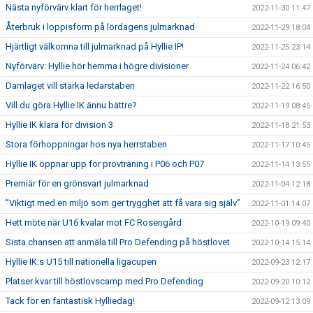
Nästa nyförvärv klart för herrlaget!
2022-11-30 11:47
Återbruk i loppisform på lördagens julmarknad
2022-11-29 18:04
Hjärtligt välkomna till julmarknad på Hyllie IP!
2022-11-25 23:14
Nyförvärv: Hyllie hör hemma i högre divisioner
2022-11-24 06:42
Damlaget vill stärka ledarstaben
2022-11-22 16:50
Vill du göra Hyllie IK ännu bättre?
2022-11-19 08:45
Hyllie IK klara för division 3
2022-11-18 21:53
Stora förhoppningar hos nya herrstaben
2022-11-17 10:45
Hyllie IK öppnar upp för provträning i P06 och P07
2022-11-14 13:55
Premiär för en grönsvart julmarknad
2022-11-04 12:18
”Viktigt med en miljö som ger trygghet att få vara sig själv”
2022-11-01 14:07
Hett möte när U16 kvalar mot FC Rosengård
2022-10-19 09:40
Sista chansen att anmäla till Pro Defending på höstlovet
2022-10-14 15:14
Hyllie IK:s U15 till nationella ligacupen
2022-09-23 12:17
Platser kvar till höstlovscamp med Pro Defending
2022-09-20 10:12
Tack för en fantastisk Hylliedag!
2022-09-12 13:09