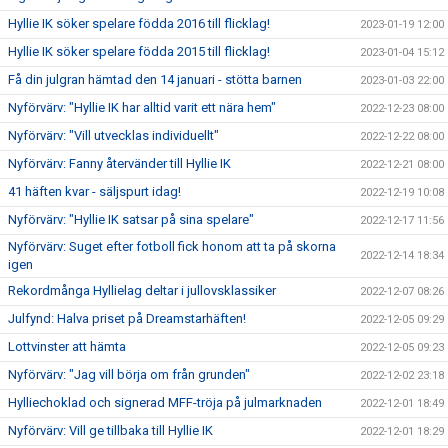
Hyllie IK söker spelare födda 2016 till flicklag!
2023-01-19 12:00
Hyllie IK söker spelare födda 2015 till flicklag!
2023-01-04 15:12
Få din julgran hämtad den 14 januari - stötta barnen
2023-01-03 22:00
Nyförvärv: "Hyllie IK har alltid varit ett nära hem"
2022-12-23 08:00
Nyförvärv: "Vill utvecklas individuellt"
2022-12-22 08:00
Nyförvärv: Fanny återvänder till Hyllie IK
2022-12-21 08:00
41 häften kvar - säljspurt idag!
2022-12-19 10:08
Nyförvärv: "Hyllie IK satsar på sina spelare"
2022-12-17 11:56
Nyförvärv: Suget efter fotboll fick honom att ta på skorna
2022-12-14 18:34
igen
Rekordmånga Hyllielag deltar i jullovsklassiker
2022-12-07 08:26
Julfynd: Halva priset på Dreamstarhäften!
2022-12-05 09:29
Lottvinster att hämta
2022-12-05 09:23
Nyförvärv: "Jag vill börja om från grunden"
2022-12-02 23:18
Hylliechoklad och signerad MFF-tröja på julmarknaden
2022-12-01 18:49
Nyförvärv: Vill ge tillbaka till Hyllie IK
2022-12-01 18:29