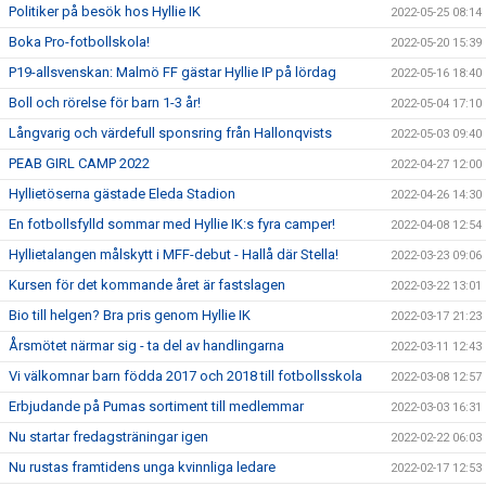
Politiker på besök hos Hyllie IK
2022-05-25 08:14
Boka Pro-fotbollskola!
2022-05-20 15:39
P19-allsvenskan: Malmö FF gästar Hyllie IP på lördag
2022-05-16 18:40
Boll och rörelse för barn 1-3 år!
2022-05-04 17:10
Långvarig och värdefull sponsring från Hallonqvists
2022-05-03 09:40
PEAB GIRL CAMP 2022
2022-04-27 12:00
Hyllietöserna gästade Eleda Stadion
2022-04-26 14:30
En fotbollsfylld sommar med Hyllie IK:s fyra camper!
2022-04-08 12:54
Hyllietalangen målskytt i MFF-debut - Hallå där Stella!
2022-03-23 09:06
Kursen för det kommande året är fastslagen
2022-03-22 13:01
Bio till helgen? Bra pris genom Hyllie IK
2022-03-17 21:23
Årsmötet närmar sig - ta del av handlingarna
2022-03-11 12:43
Vi välkomnar barn födda 2017 och 2018 till fotbollsskola
2022-03-08 12:57
Erbjudande på Pumas sortiment till medlemmar
2022-03-03 16:31
Nu startar fredagsträningar igen
2022-02-22 06:03
Nu rustas framtidens unga kvinnliga ledare
2022-02-17 12:53