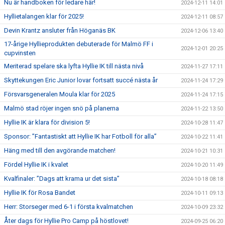
Nu är handboken för ledare här!
2024-12-11 14:01
Hyllietalangen klar för 2025!
2024-12-11 08:57
Devin Krantz ansluter från Höganäs BK
2024-12-06 13:40
17-årige Hyllieprodukten debuterade för Malmö FF i
2024-12-01 20:25
cupvinsten
Meriterad spelare ska lyfta Hyllie IK till nästa nivå
2024-11-27 17:11
Skyttekungen Eric Junior lovar fortsatt succé nästa år
2024-11-24 17:29
Försvarsgeneralen Moula klar för 2025
2024-11-24 17:15
Malmö stad röjer ingen snö på planerna
2024-11-22 13:50
Hyllie IK är klara för division 5!
2024-10-28 11:47
Sponsor: ”Fantastiskt att Hyllie IK har Fotboll för alla”
2024-10-22 11:41
Häng med till den avgörande matchen!
2024-10-21 10:31
Fördel Hyllie IK i kvalet
2024-10-20 11:49
Kvalfinaler: ”Dags att krama ur det sista”
2024-10-18 08:18
Hyllie IK för Rosa Bandet
2024-10-11 09:13
Herr: Storseger med 6-1 i första kvalmatchen
2024-10-09 23:32
Åter dags för Hyllie Pro Camp på höstlovet!
2024-09-25 06:20