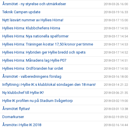
Årsmötet - ny styrelse och utmärkelser
2018-03-26 16:00
Teknik Campen update
2018-03-19 16:33
Nytt läsvärt nummer av Hyllies Hörna!
2018-03-17 15:00
Hyllies Hörna: Klubbchefens Hörna
2018-03-17 14:55
Hyllies Hörna: Nya nationella spelformer
2018-03-17 14:54
Hyllies Hörna: Träningen kostar 17,50 kronor per timme
2018-03-17 14:53
Hyllies Hörna: Hybriden ger Hyllie bredd och spets
2018-03-17 14:52
Hyllies Hörna: Månadens lag Hyllie P07
2018-03-17 14:51
Hyllies Hörna: Ordföranden har ordet
2018-03-17 14:50
Årsmötet - valberedningens förslag
2018-03-16 18:00
Inflyttning i Hyllie IK:s klubblokal söndagen den 18 mars!
2018-03-14 21:22
Ny klubbchef till Hyllie IK!
2018-03-06 21:35
Hyllie IK profilen nu på Stadium Svågertorp
2018-03-02 19:00
Årsmötet flyttas!
2018-03-01 13:38
Domarkurser
2018-02-19 09:52
Årsmöte i Hyllie IK 2018
2018-02-16 14:44