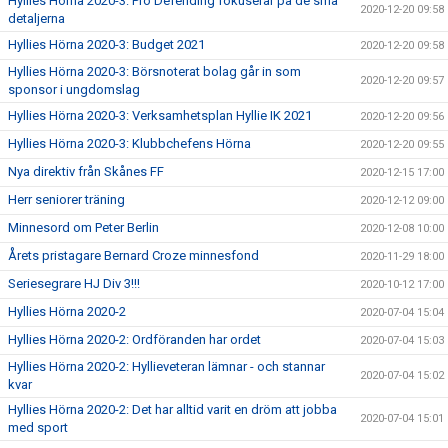
Hyllies Hörna 2020-3: Pro Defending fokuserar på de små
2020-12-20 09:58
detaljerna
Hyllies Hörna 2020-3: Budget 2021
2020-12-20 09:58
Hyllies Hörna 2020-3: Börsnoterat bolag går in som
2020-12-20 09:57
sponsor i ungdomslag
Hyllies Hörna 2020-3: Verksamhetsplan Hyllie IK 2021
2020-12-20 09:56
Hyllies Hörna 2020-3: Klubbchefens Hörna
2020-12-20 09:55
Nya direktiv från Skånes FF
2020-12-15 17:00
Herr seniorer träning
2020-12-12 09:00
Minnesord om Peter Berlin
2020-12-08 10:00
Årets pristagare Bernard Croze minnesfond
2020-11-29 18:00
Seriesegrare HJ Div 3!!!
2020-10-12 17:00
Hyllies Hörna 2020-2
2020-07-04 15:04
Hyllies Hörna 2020-2: Ordföranden har ordet
2020-07-04 15:03
Hyllies Hörna 2020-2: Hyllieveteran lämnar - och stannar
2020-07-04 15:02
kvar
Hyllies Hörna 2020-2: Det har alltid varit en dröm att jobba
2020-07-04 15:01
med sport