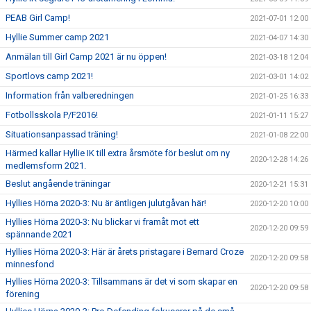
PEAB Girl Camp!
2021-07-01 12:00
Hyllie Summer camp 2021
2021-04-07 14:30
Anmälan till Girl Camp 2021 är nu öppen!
2021-03-18 12:04
Sportlovs camp 2021!
2021-03-01 14:02
Information från valberedningen
2021-01-25 16:33
Fotbollsskola P/F2016!
2021-01-11 15:27
Situationsanpassad träning!
2021-01-08 22:00
Härmed kallar Hyllie IK till extra årsmöte för beslut om ny
2020-12-28 14:26
medlemsform 2021.
Beslut angående träningar
2020-12-21 15:31
Hyllies Hörna 2020-3: Nu är äntligen julutgåvan här!
2020-12-20 10:00
Hyllies Hörna 2020-3: Nu blickar vi framåt mot ett
2020-12-20 09:59
spännande 2021
Hyllies Hörna 2020-3: Här är årets pristagare i Bernard Croze
2020-12-20 09:58
minnesfond
Hyllies Hörna 2020-3: Tillsammans är det vi som skapar en
2020-12-20 09:58
förening