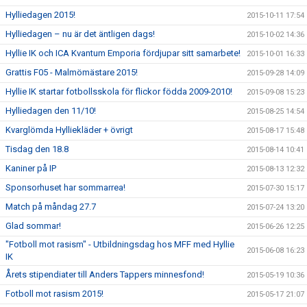
Hylliedagen 2015!
2015-10-11 17:54
Hylliedagen – nu är det äntligen dags!
2015-10-02 14:36
Hyllie IK och ICA Kvantum Emporia fördjupar sitt samarbete!
2015-10-01 16:33
Grattis F05 - Malmömästare 2015!
2015-09-28 14:09
Hyllie IK startar fotbollsskola för flickor födda 2009-2010!
2015-09-08 15:23
Hylliedagen den 11/10!
2015-08-25 14:54
Kvarglömda Hylliekläder + övrigt
2015-08-17 15:48
Tisdag den 18.8
2015-08-14 10:41
Kaniner på IP
2015-08-13 12:32
Sponsorhuset har sommarrea!
2015-07-30 15:17
Match på måndag 27.7
2015-07-24 13:20
Glad sommar!
2015-06-26 12:25
"Fotboll mot rasism" - Utbildningsdag hos MFF med Hyllie
2015-06-08 16:23
IK
Årets stipendiater till Anders Tappers minnesfond!
2015-05-19 10:36
Fotboll mot rasism 2015!
2015-05-17 21:07