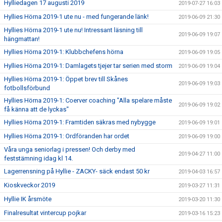
Hylliedagen 17 augusti 2019
2019-07-27 16:03
Hyllies Hörna 2019-1 ute nu - med fungerande länk!
2019-06-09 21:30
Hyllies Hörna 2019-1 ute nu! Intressant läsning till
2019-06-09 19:07
hängmattan!
Hyllies Hörna 2019-1: Klubbchefens hörna
2019-06-09 19:05
Hyllies Hörna 2019-1: Damlagets tjejer tar serien med storm
2019-06-09 19:04
Hyllies Hörna 2019-1: Öppet brev till Skånes
2019-06-09 19:03
fotbollsförbund
Hyllies Hörna 2019-1: Coerver coaching "Alla spelare måste
2019-06-09 19:02
få känna att de lyckas"
Hyllies Hörna 2019-1: Framtiden säkras med nybygge
2019-06-09 19:01
Hyllies Hörna 2019-1: Ordföranden har ordet
2019-06-09 19:00
Våra unga seniorlag i pressen! Och derby med
2019-04-27 11:00
feststämning idag kl 14.
Lagerrensning på Hyllie - ZACKY- säck endast 50 kr
2019-04-03 16:57
Kioskveckor 2019
2019-03-27 11:31
Hyllie IK årsmöte
2019-03-20 11:30
Finalresultat vintercup pojkar
2019-03-16 15:23