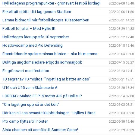
Hylliedagens programpunkter - grönsvart fest på lördag!
2022-09-08 10:48
Enkelt att stötta ditt lag genom Stadium
2022-09-06 11:56
Lämna bidrag till vår fotbollsloppis 10 september!
2022-08-31 14:22
Fotboll för alla! – Med Hyllie IK
2022-08-29 14:33
Hylliedagen återuppstår 10 september
2022-08-22 12:40
Höstlovscamp med Pro Defending
2022-08-15 13:46
Framträdande spelare missar hösten – ska bli mamma
2022-08-04 13:00
Duktiga ungdomsledare erbjöds sommarjobb
2022-07-15 08:27
En grönsvart manifestation
2022-06-23 17:41
10 segrar av 10 möjliga: "Inget lag är bättre än oss"
2022-06-21 12:51
U16 och U15 vann Skåneserie A
2022-06-20 13:34
LÖRDAG: Malmö FF P19 möter AIK på Hyllie IP
2022-06-14 07:08
”Om laget ger upp så är det kört”
2022-06-03 08:21
Här kan ni läsa senaste klubbtidningen - Hyllies Hörna
2022-06-03 00:30
Pro camp flyttas till hösten
2022-05-30 12:46
Sista chansen att anmäla till Summer Camp!
2022-05-29 09:59