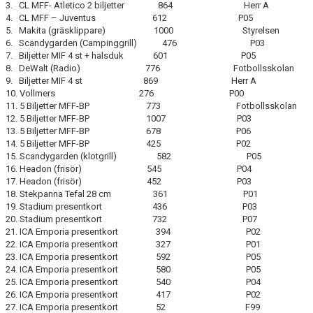
3. CL MFF- Atletico 2 biljetter 864 Herr A
KIOSKEN
4. CL MFF – Juventus 612 P05
5. Makita (gräsklippare) 1000 Styrelsen
SPONSORER
6. Scandygarden (Campinggrill) 476 P03
7. Biljetter MIF 4 st + halsduk 601 P05
8. DeWalt (Radio) 776 Fotbollsskolan
HYLLIEDAGEN
9. Biljetter MIF 4 st 869 Herr A
10. Vollmers 276 P00
FÖR BESÖKARE
11. 5 Biljetter MFF-BP 773 Fotbollsskolan
12. 5 Biljetter MFF-BP 1007 P03
13. 5 Biljetter MFF-BP 678 P06
MEDLEMSKAP
14. 5 Biljetter MFF-BP 425 P02
15. Scandygarden (klotgrill) 582 P05
16. Headon (frisör) 545 P04
17. Headon (frisör) 452 P03
18. Stekpanna Tefal 28 cm 361 P01
19. Stadium presentkort 436 P03
20. Stadium presentkort 732 P07
21. ICA Emporia presentkort 394 P02
22. ICA Emporia presentkort 327 P01
23. ICA Emporia presentkort 592 P05
24. ICA Emporia presentkort 580 P05
25. ICA Emporia presentkort 540 P04
26. ICA Emporia presentkort 417 P02
27. ICA Emporia presentkort 52 F99