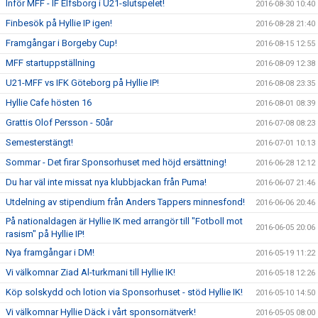
Inför MFF - IF Elfsborg i U21-slutspelet!
2016-08-30 10:40
Finbesök på Hyllie IP igen!
2016-08-28 21:40
Framgångar i Borgeby Cup!
2016-08-15 12:55
MFF startuppställning
2016-08-09 12:38
U21-MFF vs IFK Göteborg på Hyllie IP!
2016-08-08 23:35
Hyllie Cafe hösten 16
2016-08-01 08:39
Grattis Olof Persson - 50år
2016-07-08 08:23
Semesterstängt!
2016-07-01 10:13
Sommar - Det firar Sponsorhuset med höjd ersättning!
2016-06-28 12:12
Du har väl inte missat nya klubbjackan från Puma!
2016-06-07 21:46
Utdelning av stipendium från Anders Tappers minnesfond!
2016-06-06 20:46
På nationaldagen är Hyllie IK med arrangör till "Fotboll mot
2016-06-05 20:06
rasism" på Hyllie IP!
Nya framgångar i DM!
2016-05-19 11:22
Vi välkomnar Ziad Al-turkmani till Hyllie IK!
2016-05-18 12:26
Köp solskydd och lotion via Sponsorhuset - stöd Hyllie IK!
2016-05-10 14:50
Vi välkomnar Hyllie Däck i vårt sponsornätverk!
2016-05-05 08:00