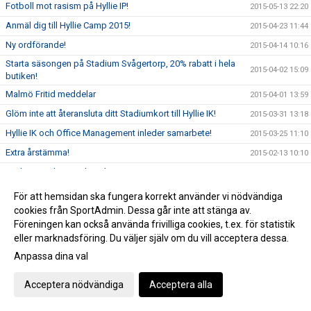
Fotboll mot rasism på Hyllie IP!
2015-05-13 22:20
Anmäl dig till Hyllie Camp 2015!
2015-04-23 11:44
Ny ordförande!
2015-04-14 10:16
Starta säsongen på Stadium Svågertorp, 20% rabatt i hela
2015-04-02 15:09
butiken!
Malmö Fritid meddelar
2015-04-01 13:59
Glöm inte att återansluta ditt Stadiumkort till Hyllie IK!
2015-03-31 13:18
Hyllie IK och Office Management inleder samarbete!
2015-03-25 11:10
Extra årstämma!
2015-02-13 10:10
Under sportlovet är kansliet stängt!
2015-02-12 13:50
Dagordning Hyllie IK Årsmöte , måndagen 26 jan kl.18.00
2015-01-22 21:49
För att hemsidan ska fungera korrekt använder vi nödvändiga
cookies från SportAdmin. Dessa går inte att stänga av.
Börja 2015 med att testa Sponsorhuset!!
2015-01-13 10:00
Föreningen kan också använda frivilliga cookies, t.ex. för statistik
Kansliet helgstängt.
2014-12-22 13:16
eller marknadsföring. Du väljer själv om du vill acceptera dessa.
Kallelse Årsmöte Hyllie IK - 2015-01-26
2014-12-21 19:04
Anpassa dina val
Välkommen på Luciafirande hos Hyllie IK!
2014-12-11 15:34
Acceptera nödvändiga
Acceptera alla
Besök vår nya sida hos Sponsorhuset!!
2014-12-03 11:39
Skånecupen 2014/2015
2014-12-01 14:55