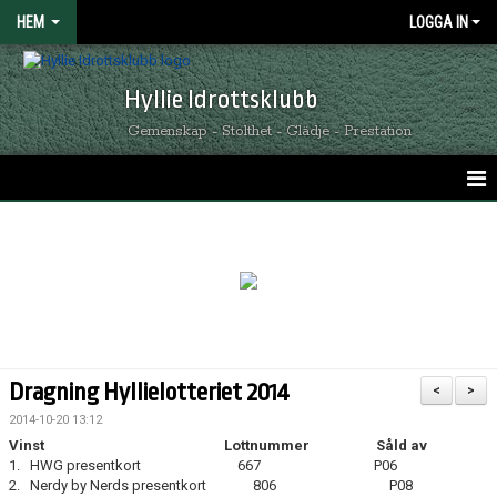
HEM
LOGGA IN
Hyllie Idrottsklubb
Gemenskap - Stolthet - Glädje - Prestation
HEM
GRÖNSVARTA NYHETER
KALENDER
MATCHER
Dragning Hyllielotteriet 2014
<
>
OM HYLLIE IK
2014-10-20 13:12
Vinst Lottnummer Såld av
KONTAKT
1. HWG presentkort 667 P06
2. Nerdy by Nerds presentkort 806 P08