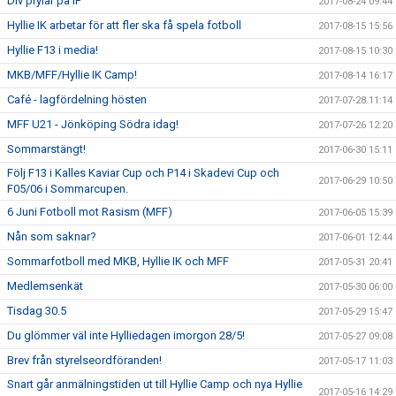
Div prylar på IP
2017-08-24 09:44
Hyllie IK arbetar för att fler ska få spela fotboll
2017-08-15 15:56
Hyllie F13 i media!
2017-08-15 10:30
MKB/MFF/Hyllie IK Camp!
2017-08-14 16:17
Café - lagfördelning hösten
2017-07-28 11:14
MFF U21 - Jönköping Södra idag!
2017-07-26 12:20
Sommarstängt!
2017-06-30 15:11
Följ F13 i Kalles Kaviar Cup och P14 i Skadevi Cup och
2017-06-29 10:50
F05/06 i Sommarcupen.
6 Juni Fotboll mot Rasism (MFF)
2017-06-05 15:39
Nån som saknar?
2017-06-01 12:44
Sommarfotboll med MKB, Hyllie IK och MFF
2017-05-31 20:41
Medlemsenkät
2017-05-30 06:00
Tisdag 30.5
2017-05-29 15:47
Du glömmer väl inte Hylliedagen imorgon 28/5!
2017-05-27 09:08
Brev från styrelseordföranden!
2017-05-17 11:03
Snart går anmälningstiden ut till Hyllie Camp och nya Hyllie
2017-05-16 14:29