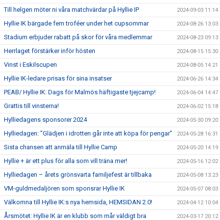
Till helgen möter ni våra matchvärdar på Hyllie IP
2024-09-03 11:14
Hyllie IK bärgade fem troféer under het cupsommar
2024-08-26 13:03
Stadium erbjuder rabatt på skor för våra medlemmar
2024-08-23 09:13
Herrlaget förstärker inför hösten
2024-08-15 15:30
Vinst i Eskilscupen
2024-08-05 14:21
Hyllie IK-ledare prisas för sina insatser
2024-06-26 14:34
PEAB/ Hyllie IK: Dags för Malmös häftigaste tjejcamp!
2024-06-04 14:47
Grattis till vinsterna!
2024-06-02 15:18
Hylliedagens sponsorer 2024
2024-05-30 09:20
Hylliedagen: ”Glädjen i idrotten går inte att köpa för pengar”
2024-05-28 16:31
Sista chansen att anmäla till Hyllie Camp
2024-05-20 14:19
Hyllie + är ett plus för alla som vill träna mer!
2024-05-16 12:02
Hylliedagen – årets grönsvarta familjefest är tillbaka
2024-05-08 13:23
VM-guldmedaljören som sponsrar Hyllie IK
2024-05-07 08:03
Välkomna till Hyllie IK:s nya hemsida, HEMSIDAN 2.0!
2024-04-12 10:04
Årsmötet: Hyllie IK är en klubb som mår väldigt bra
2024-03-17 20:12