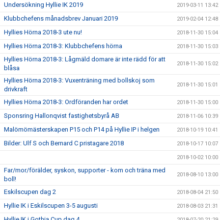
Undersökning Hyllie IK 2019
2019-03-11 13:42
Klubbchefens månadsbrev Januari 2019
2019-02-04 12:48
Hyllies Hörna 2018-3 ute nu!
2018-11-30 15:04
Hyllies Hörna 2018-3: Klubbchefens hörna
2018-11-30 15:03
Hyllies Hörna 2018-3: Lågmäld domare är inte rädd för att
2018-11-30 15:02
blåsa
Hyllies Hörna 2018-3: Vuxenträning med bollskoj som
2018-11-30 15:01
drivkraft
Hyllies Hörna 2018-3: Ordföranden har ordet
2018-11-30 15:00
Sponsring Hallonqvist fastighetsbyrå AB
2018-11-06 10:39
Malömömästerskapen P15 och P14 på Hyllie IP i helgen
2018-10-19 10:41
Bilder: Ulf S och Bernard C pristagare 2018
2018-10-17 10:07
2018-10-02 10:00
Far/mor/förälder, syskon, supporter - kom och träna med
2018-08-10 13:00
boll!
Eskilscupen dag 2
2018-08-04 21:50
Hyllie IK i Eskilscupen 3-5 augusti
2018-08-03 21:31
Hyllie IK i Gothia Cup dag 4
2018-07-20 21:29