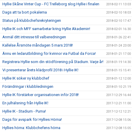
Hyllie Skåne Vinter Cup - FC Trelleborg slog Hyllie i finalen
2018-02-11 13:03
Dags att ta bort pokalerna
2018-02-10 18:03
Status på klubbchefsrekryteringen
2018-02-10 17:47
Hyllie IK och MFF samarbetar kring Hyllie Akademin!
2018-02-01 16:30
Anmäl ditt intresse till valberedningen
2018-01-26 22:41
Kallelse Årsmöte måndagen 5 mars 2018!
2018-01-24 23:00
Ännu en ledarutbildning för kvinnor via Futbal da Forca!
2018-01-21 17:00
Registrera Hyllie som din stödförening på Stadium. Varje år!
2018-01-19 14:30
Vi presenterar årets klädprofil 2018 i Hyllie IK!
2018-01-15 15:41
Hyllie IK söker ny klubbchef
2018-01-12 12:00
Förändringar i klubbledningen
2018-01-10 21:19
Hyllie IK förstärker organisationen inför 2018!
2017-12-29 16:44
En julhälsning från Hyllie IK!
2017-12-21 11:00
Hyllie IK - Stadium - Puma!
2017-12-12 12:21
Dags för avspark för Hyllies Hörna!
2017-12-08 15:06
Hyllies hörna: Klubbchefens hörna
2017-12-08 15:05