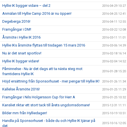
Hyllie IK bygger vidare – del 2
2016-04-29 10:27
Anmälan till Hyllie Camp 2016 är nu öppen!
2016-04-25 12:41
Degeberga 2016!
2016-04-11 12:55
Framgångar i DM!
2016-03-22 12:08
Årsmöte i Hyllie IK 2016
2016-03-11 11:01
Hyllie IKs årsmöte flyttas till tisdagen 15 mars 2016
2016-03-06 14:39
Nu är det snart sportlov!
2016-02-18 16:14
Hyllie IK bygger vidare!
2016-02-04 14:52
Påminnelse - Nu är det dags att ta nästa steg mot
2016-01-28 15:20
framtidens Hyllie IK
Höjd ersättning från Sponsorhuset - mer pengar till Hyllie IK!
2016-01-26 11:34
Kallelse Årsmöte 2016!
2016-01-25 11:29
Framgångar i Nils Holgersson Cup för Herr A
2016-01-25 10:32
Kansliet riktar ett stort tack till årets ungdomsdomare!
2015-12-31 11:11
Bilder mm från Hylliedagen!
2015-10-19 10:51
Handla på Sponsorhuset - både du och Hyllie IK tjänar på
2015-10-16 12:05
det