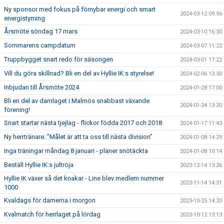
Ny sponsor med fokus på förnybar energi och smart
2024-03-12 09:56
energistyrning
Årsmöte söndag 17 mars
2024-03-10 16:30
Sommarens campdatum
2024-03-07 11:22
Truppbygget snart redo för säsongen
2024-03-01 17:22
Vill du göra skillnad? Bli en del av Hyllie IK:s styrelse!
2024-02-06 13:30
Inbjudan till Årsmöte 2024
2024-01-28 17:00
Bli en del av damlaget i Malmös snabbast växande
2024-01-24 13:20
förening!
Snart startar nästa tjejlag - flickor födda 2017 och 2018
2024-01-17 11:43
Ny herrtränare: ”Målet är att ta oss till nästa division”
2024-01-08 14:29
Inga träningar måndag 8 januari - planer snötäckta
2024-01-08 10:14
Beställ Hyllie IK:s jultröja
2023-12-14 13:26
Hyllie IK växer så det knakar - Line blev medlem nummer
2023-11-14 14:31
1000
Kvaldags för damerna i morgon
2023-10-25 14:33
Kvalmatch för herrlaget på lördag
2023-10-12 13:13