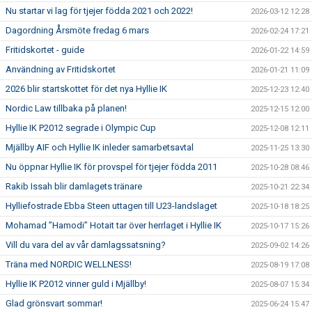
Nu startar vi lag för tjejer födda 2021 och 2022!
2026-03-12 12:28
Dagordning Årsmöte fredag 6 mars
2026-02-24 17:21
Fritidskortet - guide
2026-01-22 14:59
Användning av Fritidskortet
2026-01-21 11:09
2026 blir startskottet för det nya Hyllie IK
2025-12-23 12:40
Nordic Law tillbaka på planen!
2025-12-15 12:00
Hyllie IK P2012 segrade i Olympic Cup
2025-12-08 12:11
Mjällby AIF och Hyllie IK inleder samarbetsavtal
2025-11-25 13:30
Nu öppnar Hyllie IK för provspel för tjejer födda 2011
2025-10-28 08:46
Rakib Issah blir damlagets tränare
2025-10-21 22:34
Hylliefostrade Ebba Steen uttagen till U23-landslaget
2025-10-18 18:25
Mohamad ”Hamodi” Hotait tar över herrlaget i Hyllie IK
2025-10-17 15:26
Vill du vara del av vår damlagssatsning?
2025-09-02 14:26
Träna med NORDIC WELLNESS!
2025-08-19 17:08
Hyllie IK P2012 vinner guld i Mjällby!
2025-08-07 15:34
Glad grönsvart sommar!
2025-06-24 15:47