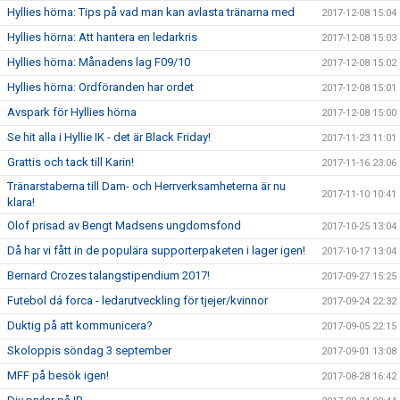
Hyllies hörna: Tips på vad man kan avlasta tränarna med
2017-12-08 15:04
Hyllies hörna: Att hantera en ledarkris
2017-12-08 15:03
Hyllies hörna: Månadens lag F09/10
2017-12-08 15:02
Hyllies hörna: Ordföranden har ordet
2017-12-08 15:01
Avspark för Hyllies hörna
2017-12-08 15:00
Se hit alla i Hyllie IK - det är Black Friday!
2017-11-23 11:01
Grattis och tack till Karin!
2017-11-16 23:06
Tränarstaberna till Dam- och Herrverksamheterna är nu
2017-11-10 10:41
klara!
Olof prisad av Bengt Madsens ungdomsfond
2017-10-25 13:04
Då har vi fått in de populära supporterpaketen i lager igen!
2017-10-17 13:04
Bernard Crozes talangstipendium 2017!
2017-09-27 15:25
Futebol dá forca - ledarutveckling för tjejer/kvinnor
2017-09-24 22:32
Duktig på att kommunicera?
2017-09-05 22:15
Skoloppis söndag 3 september
2017-09-01 13:08
MFF på besök igen!
2017-08-28 16:42