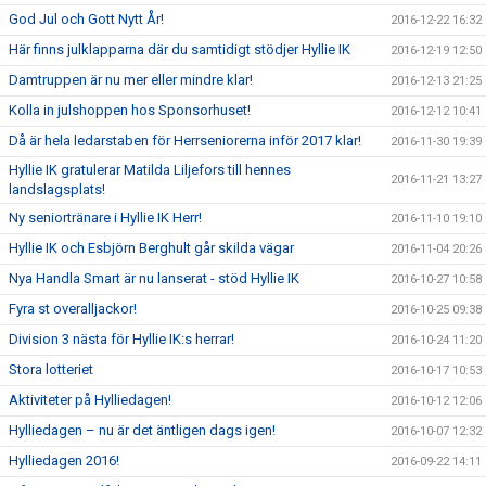
God Jul och Gott Nytt År!
2016-12-22 16:32
Här finns julklapparna där du samtidigt stödjer Hyllie IK
2016-12-19 12:50
Damtruppen är nu mer eller mindre klar!
2016-12-13 21:25
Kolla in julshoppen hos Sponsorhuset!
2016-12-12 10:41
Då är hela ledarstaben för Herrseniorerna inför 2017 klar!
2016-11-30 19:39
Hyllie IK gratulerar Matilda Liljefors till hennes
2016-11-21 13:27
landslagsplats!
Ny seniortränare i Hyllie IK Herr!
2016-11-10 19:10
Hyllie IK och Esbjörn Berghult går skilda vägar
2016-11-04 20:26
Nya Handla Smart är nu lanserat - stöd Hyllie IK
2016-10-27 10:58
Fyra st overalljackor!
2016-10-25 09:38
Division 3 nästa för Hyllie IK:s herrar!
2016-10-24 11:20
Stora lotteriet
2016-10-17 10:53
Aktiviteter på Hylliedagen!
2016-10-12 12:06
Hylliedagen – nu är det äntligen dags igen!
2016-10-07 12:32
Hylliedagen 2016!
2016-09-22 14:11