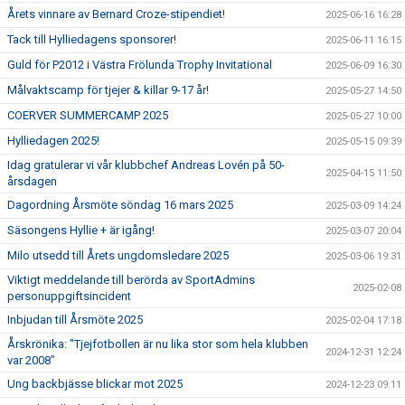
Årets vinnare av Bernard Croze-stipendiet!
2025-06-16 16:28
Tack till Hylliedagens sponsorer!
2025-06-11 16:15
Guld för P2012 i Västra Frölunda Trophy Invitational
2025-06-09 16:30
Målvaktscamp för tjejer & killar 9-17 år!
2025-05-27 14:50
COERVER SUMMERCAMP 2025
2025-05-27 10:00
Hylliedagen 2025!
2025-05-15 09:39
Idag gratulerar vi vår klubbchef Andreas Lovén på 50-
2025-04-15 11:50
årsdagen
Dagordning Årsmöte söndag 16 mars 2025
2025-03-09 14:24
Säsongens Hyllie + är igång!
2025-03-07 20:04
Milo utsedd till Årets ungdomsledare 2025
2025-03-06 19:31
Viktigt meddelande till berörda av SportAdmins
2025-02-08
personuppgiftsincident
Inbjudan till Årsmöte 2025
2025-02-04 17:18
Årskrönika: "Tjejfotbollen är nu lika stor som hela klubben
2024-12-31 12:24
var 2008"
Ung backbjässe blickar mot 2025
2024-12-23 09:11