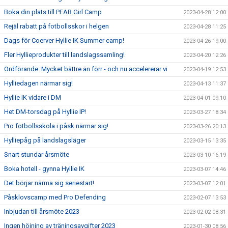
Boka din plats till PEAB Girl Camp
2023-04-28 12:00
Rejäl rabatt på fotbollsskor i helgen
2023-04-28 11:25
Dags för Coerver Hyllie IK Summer camp!
2023-04-26 19:00
Fler Hyllieprodukter till landslagssamling!
2023-04-20 12:26
Ordförande: Mycket bättre än förr - och nu accelererar vi
2023-04-19 12:53
Hylliedagen närmar sig!
2023-04-13 11:37
Hyllie IK vidare i DM
2023-04-01 09:10
Het DM-torsdag på Hyllie IP!
2023-03-27 18:34
Pro fotbollsskola i påsk närmar sig!
2023-03-26 20:13
Hylliepåg på landslagsläger
2023-03-15 13:35
Snart stundar årsmöte
2023-03-10 16:19
Boka hotell - gynna Hyllie IK
2023-03-07 14:46
Det börjar närma sig seriestart!
2023-03-07 12:01
Påsklovscamp med Pro Defending
2023-02-07 13:53
Inbjudan till årsmöte 2023
2023-02-02 08:31
Ingen höjning av träningsavgifter 2023
2023-01-30 08:56