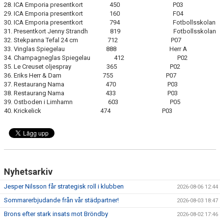
28. ICA Emporia presentkort 450 P03
29. ICA Emporia presentkort 160 F04
30. ICA Emporia presentkort 794 Fotbollsskolan
31. Presentkort Jenny Strandh 819 Fotbollsskolan
32. Stekpanna Tefal 24 cm 712 P07
33. Vinglas Spiegelau 888 Herr A
34. Champagneglas Spiegelau 412 P02
35. Le Creuset oljespray 365 P02
36. Eriks Herr & Dam 755 P07
37. Restaurang Nama 470 P03
38. Restaurang Nama 433 P03
39. Ostboden i Limhamn 603 P05
40. Krickelick 474 P03
Nyhetsarkiv
Jesper Nilsson får strategisk roll i klubben
2026-08-06 12:44
Sommarerbjudande från vår städpartner!
2026-08-03 18:47
Brons efter stark insats mot Bröndby
2026-08-02 17:46