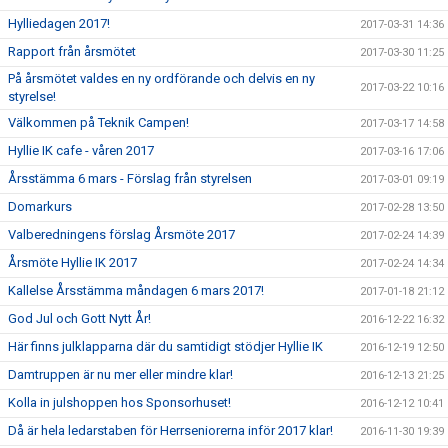
Hylliedagen 2017!
2017-03-31 14:36
Rapport från årsmötet
2017-03-30 11:25
På årsmötet valdes en ny ordförande och delvis en ny
2017-03-22 10:16
styrelse!
Välkommen på Teknik Campen!
2017-03-17 14:58
Hyllie IK cafe - våren 2017
2017-03-16 17:06
Årsstämma 6 mars - Förslag från styrelsen
2017-03-01 09:19
Domarkurs
2017-02-28 13:50
Valberedningens förslag Årsmöte 2017
2017-02-24 14:39
Årsmöte Hyllie IK 2017
2017-02-24 14:34
Kallelse Årsstämma måndagen 6 mars 2017!
2017-01-18 21:12
God Jul och Gott Nytt År!
2016-12-22 16:32
Här finns julklapparna där du samtidigt stödjer Hyllie IK
2016-12-19 12:50
Damtruppen är nu mer eller mindre klar!
2016-12-13 21:25
Kolla in julshoppen hos Sponsorhuset!
2016-12-12 10:41
Då är hela ledarstaben för Herrseniorerna inför 2017 klar!
2016-11-30 19:39