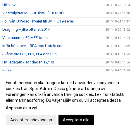
Höstlov!
2014-10-28 16:54
Vinstbiljetter MFF-BP ikväll (10/15 st)
2014-10-27 11:10
Följ vårt U19-lag i kvalet till SvFF U19-serie!
2014-10-24 11:47
Dragning Hyllielotteriet 2014
2014-10-20 13:12
Vinstnummer På MFF-bollen
2014-10-19 14:04
Inför höstlovet - REA hos Hotels.com
2014-10-16 10:19
Skåne VM P02, P03, P04 och P05
2014-10-15 14:23
Hylliedagen - söndagen 19/10!
2014-10-10 14:56
Futsal!
2014-10-10 13:18
Boka hotellet via Sponsorhuset
2014-10-08 11:28
För att hemsidan ska fungera korrekt använder vi nödvändiga
Tränarutbildningar hösten 2014
2014-10-06 11:58
cookies från SportAdmin. Dessa går inte att stänga av.
Föreningen kan också använda frivilliga cookies, t.ex. för statistik
Erbjudande via Sponsorhuset!
2014-09-29 10:19
eller marknadsföring. Du väljer själv om du vill acceptera dessa.
Hylliedagen 19:e oktober!
2014-09-23 20:25
Anpassa dina val
Boka din flygresa via SAS - både du och Hyllie IK får
2014-09-17 11:22
pengar!
Acceptera nödvändiga
Acceptera alla
Nu startar Hyllie Akademin!
2014-09-10 15:44