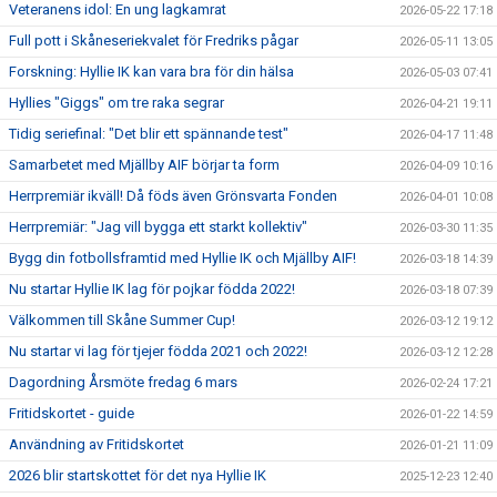
Veteranens idol: En ung lagkamrat
2026-05-22 17:18
Full pott i Skåneseriekvalet för Fredriks pågar
2026-05-11 13:05
Forskning: Hyllie IK kan vara bra för din hälsa
2026-05-03 07:41
Hyllies "Giggs" om tre raka segrar
2026-04-21 19:11
Tidig seriefinal: "Det blir ett spännande test"
2026-04-17 11:48
Samarbetet med Mjällby AIF börjar ta form
2026-04-09 10:16
Herrpremiär ikväll! Då föds även Grönsvarta Fonden
2026-04-01 10:08
Herrpremiär: "Jag vill bygga ett starkt kollektiv"
2026-03-30 11:35
Bygg din fotbollsframtid med Hyllie IK och Mjällby AIF!
2026-03-18 14:39
Nu startar Hyllie IK lag för pojkar födda 2022!
2026-03-18 07:39
Välkommen till Skåne Summer Cup!
2026-03-12 19:12
Nu startar vi lag för tjejer födda 2021 och 2022!
2026-03-12 12:28
Dagordning Årsmöte fredag 6 mars
2026-02-24 17:21
Fritidskortet - guide
2026-01-22 14:59
Användning av Fritidskortet
2026-01-21 11:09
2026 blir startskottet för det nya Hyllie IK
2025-12-23 12:40