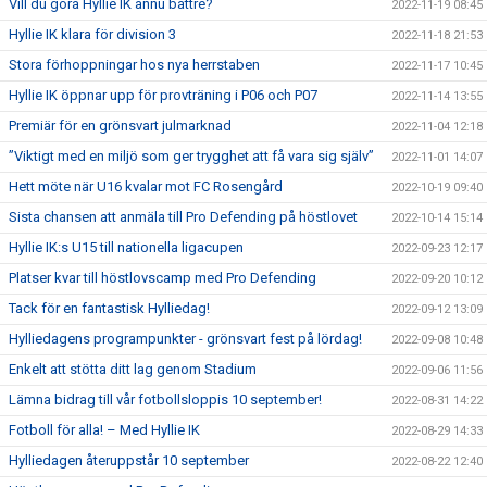
Vill du göra Hyllie IK ännu bättre?
2022-11-19 08:45
Hyllie IK klara för division 3
2022-11-18 21:53
Stora förhoppningar hos nya herrstaben
2022-11-17 10:45
Hyllie IK öppnar upp för provträning i P06 och P07
2022-11-14 13:55
Premiär för en grönsvart julmarknad
2022-11-04 12:18
”Viktigt med en miljö som ger trygghet att få vara sig själv”
2022-11-01 14:07
Hett möte när U16 kvalar mot FC Rosengård
2022-10-19 09:40
Sista chansen att anmäla till Pro Defending på höstlovet
2022-10-14 15:14
Hyllie IK:s U15 till nationella ligacupen
2022-09-23 12:17
Platser kvar till höstlovscamp med Pro Defending
2022-09-20 10:12
Tack för en fantastisk Hylliedag!
2022-09-12 13:09
Hylliedagens programpunkter - grönsvart fest på lördag!
2022-09-08 10:48
Enkelt att stötta ditt lag genom Stadium
2022-09-06 11:56
Lämna bidrag till vår fotbollsloppis 10 september!
2022-08-31 14:22
Fotboll för alla! – Med Hyllie IK
2022-08-29 14:33
Hylliedagen återuppstår 10 september
2022-08-22 12:40