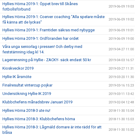
Hyllies Hörna 2019-1: Öppet brev till Skånes
2019-06-09 19:03
fotbollsförbund
Hyllies Hörna 2019-1: Coerver coaching "Alla spelare måste
2019-06-09 19:02
få känna att de lyckas"
Hyllies Hörna 2019-1: Framtiden säkras med nybygge
2019-06-09 19:01
Hyllies Hörna 2019-1: Ordföranden har ordet
2019-06-09 19:00
Våra unga seniorlag i pressen! Och derby med
2019-04-27 11:00
feststämning idag kl 14.
Lagerrensning på Hyllie - ZACKY- säck endast 50 kr
2019-04-03 16:57
Kioskveckor 2019
2019-03-27 11:31
Hyllie IK årsmöte
2019-03-20 11:30
Finalresultat vintercup pojkar
2019-03-16 15:23
Undersökning Hyllie IK 2019
2019-03-11 13:42
Klubbchefens månadsbrev Januari 2019
2019-02-04 12:48
Hyllies Hörna 2018-3 ute nu!
2018-11-30 15:04
Hyllies Hörna 2018-3: Klubbchefens hörna
2018-11-30 15:03
Hyllies Hörna 2018-3: Lågmäld domare är inte rädd för att
2018-11-30 15:02
blåsa