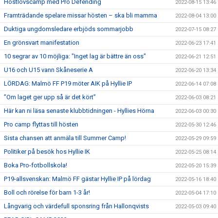
Höstlovscamp med Pro Defending
2022-08-15 13:46
Framträdande spelare missar hösten – ska bli mamma
2022-08-04 13:00
Duktiga ungdomsledare erbjöds sommarjobb
2022-07-15 08:27
En grönsvart manifestation
2022-06-23 17:41
10 segrar av 10 möjliga: "Inget lag är bättre än oss"
2022-06-21 12:51
U16 och U15 vann Skåneserie A
2022-06-20 13:34
LÖRDAG: Malmö FF P19 möter AIK på Hyllie IP
2022-06-14 07:08
”Om laget ger upp så är det kört”
2022-06-03 08:21
Här kan ni läsa senaste klubbtidningen - Hyllies Hörna
2022-06-03 00:30
Pro camp flyttas till hösten
2022-05-30 12:46
Sista chansen att anmäla till Summer Camp!
2022-05-29 09:59
Politiker på besök hos Hyllie IK
2022-05-25 08:14
Boka Pro-fotbollskola!
2022-05-20 15:39
P19-allsvenskan: Malmö FF gästar Hyllie IP på lördag
2022-05-16 18:40
Boll och rörelse för barn 1-3 år!
2022-05-04 17:10
Långvarig och värdefull sponsring från Hallonqvists
2022-05-03 09:40