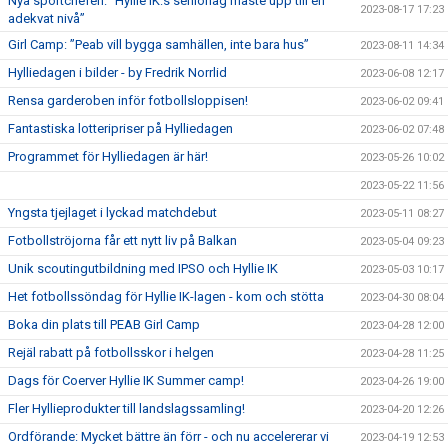
Nya sportchefen: ”Hyllie IK:s seniorlag måste upp till en
2023-08-17 17:23
adekvat nivå”
Girl Camp: ”Peab vill bygga samhällen, inte bara hus”
2023-08-11 14:34
Hylliedagen i bilder - by Fredrik Norrlid
2023-06-08 12:17
Rensa garderoben inför fotbollsloppisen!
2023-06-02 09:41
Fantastiska lotteripriser på Hylliedagen
2023-06-02 07:48
Programmet för Hylliedagen är här!
2023-05-26 10:02
2023-05-22 11:56
Yngsta tjejlaget i lyckad matchdebut
2023-05-11 08:27
Fotbollströjorna får ett nytt liv på Balkan
2023-05-04 09:23
Unik scoutingutbildning med IPSO och Hyllie IK
2023-05-03 10:17
Het fotbollssöndag för Hyllie IK-lagen - kom och stötta
2023-04-30 08:04
Boka din plats till PEAB Girl Camp
2023-04-28 12:00
Rejäl rabatt på fotbollsskor i helgen
2023-04-28 11:25
Dags för Coerver Hyllie IK Summer camp!
2023-04-26 19:00
Fler Hyllieprodukter till landslagssamling!
2023-04-20 12:26
Ordförande: Mycket bättre än förr - och nu accelererar vi
2023-04-19 12:53