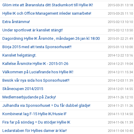
Glöm inte att återansluta ditt Stadiumkort till Hyllie IK!
2015-03-31 13:18
Hyllie IK och Office Management inleder samarbete!
2015-03-25 11:10
Extra årstämma!
2015-02-13 10:10
Under sportlovet är kansliet stängt!
2015-02-12 13:50
Dagordning Hyllie IK Årsmöte , måndagen 26 jan kl.18.00
2015-01-22 21:49
Börja 2015 med att testa Sponsorhuset!!
2015-01-13 10:00
Kansliet helgstängt.
2014-12-22 13:16
Kallelse Årsmöte Hyllie IK - 2015-01-26
2014-12-21 19:04
Välkommen på Luciafirande hos Hyllie IK!
2014-12-11 15:34
Besök vår nya sida hos Sponsorhuset!!
2014-12-03 11:39
Skånecupen 2014/2015
2014-12-01 14:55
Medlemserbjudande på Zacky!
2014-11-26 12:10
Julhandla via Sponsorhuset = Du får dubbel glädje!
2014-11-21 11:26
Kombinerat lag F-15 Hyllie IK/Husie IF
2014-11-13 14:50
Fira far på söndag = Du stödjer Hyllie IK
2014-11-06 11:39
Ledarstaben för Hyllies damer är klar!
2014-11-04 10:40