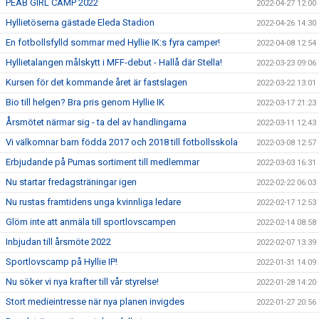
PEAB GIRL CAMP 2022
2022-04-27 12:00
Hyllietöserna gästade Eleda Stadion
2022-04-26 14:30
En fotbollsfylld sommar med Hyllie IK:s fyra camper!
2022-04-08 12:54
Hyllietalangen målskytt i MFF-debut - Hallå där Stella!
2022-03-23 09:06
Kursen för det kommande året är fastslagen
2022-03-22 13:01
Bio till helgen? Bra pris genom Hyllie IK
2022-03-17 21:23
Årsmötet närmar sig - ta del av handlingarna
2022-03-11 12:43
Vi välkomnar barn födda 2017 och 2018 till fotbollsskola
2022-03-08 12:57
Erbjudande på Pumas sortiment till medlemmar
2022-03-03 16:31
Nu startar fredagsträningar igen
2022-02-22 06:03
Nu rustas framtidens unga kvinnliga ledare
2022-02-17 12:53
Glöm inte att anmäla till sportlovscampen
2022-02-14 08:58
Inbjudan till årsmöte 2022
2022-02-07 13:39
Sportlovscamp på Hyllie IP!
2022-01-31 14:09
Nu söker vi nya krafter till vår styrelse!
2022-01-28 14:20
Stort medieintresse när nya planen invigdes
2022-01-27 20:56