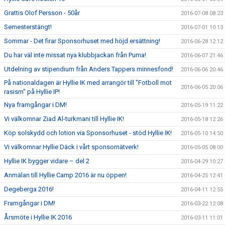
Grattis Olof Persson - 50år
2016-07-08 08:23
Semesterstängt!
2016-07-01 10:13
Sommar - Det firar Sponsorhuset med höjd ersättning!
2016-06-28 12:12
Du har väl inte missat nya klubbjackan från Puma!
2016-06-07 21:46
Utdelning av stipendium från Anders Tappers minnesfond!
2016-06-06 20:46
På nationaldagen är Hyllie IK med arrangör till "Fotboll mot
2016-06-05 20:06
rasism" på Hyllie IP!
Nya framgångar i DM!
2016-05-19 11:22
Vi välkomnar Ziad Al-turkmani till Hyllie IK!
2016-05-18 12:26
Köp solskydd och lotion via Sponsorhuset - stöd Hyllie IK!
2016-05-10 14:50
Vi välkomnar Hyllie Däck i vårt sponsornätverk!
2016-05-05 08:00
Hyllie IK bygger vidare – del 2
2016-04-29 10:27
Anmälan till Hyllie Camp 2016 är nu öppen!
2016-04-25 12:41
Degeberga 2016!
2016-04-11 12:55
Framgångar i DM!
2016-03-22 12:08
Årsmöte i Hyllie IK 2016
2016-03-11 11:01