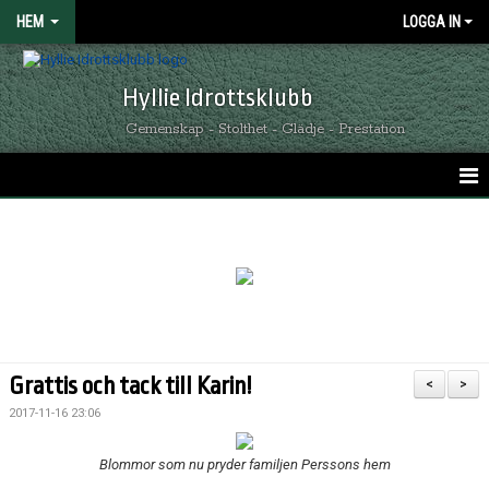
HEM
LOGGA IN
Hyllie Idrottsklubb
Gemenskap - Stolthet - Glädje - Prestation
HEM
GRÖNSVARTA NYHETER
KALENDER
MATCHER
Grattis och tack till Karin!
<
>
OM HYLLIE IK
2017-11-16 23:06
KONTAKT
Blommor som nu pryder familjen Perssons hem