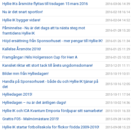
Hyllie IKs årsmöte flyttas till tisdagen 15 mars 2016
2016-03-06 14:39
Nu är det snart sportlov!
2016-02-18 16:14
Hyllie IK bygger vidare!
2016-02-04 14:52
Påminnelse - Nu är det dags att ta nästa steg mot
2016-01-28 15:20
framtidens Hyllie IK
Höjd ersättning från Sponsorhuset - mer pengar till Hyllie IK!
2016-01-26 11:34
Kallelse Årsmöte 2016!
2016-01-25 11:29
Framgångar i Nils Holgersson Cup för Herr A
2016-01-25 10:32
Kansliet riktar ett stort tack till årets ungdomsdomare!
2015-12-31 11:11
Bilder mm från Hylliedagen!
2015-10-19 10:51
Handla på Sponsorhuset - både du och Hyllie IK tjänar på
2015-10-16 12:05
det
Hylliedagen 2015!
2015-10-11 17:54
Hylliedagen – nu är det äntligen dags!
2015-10-02 14:36
Hyllie IK och ICA Kvantum Emporia fördjupar sitt samarbete!
2015-10-01 16:33
Grattis F05 - Malmömästare 2015!
2015-09-28 14:09
Hyllie IK startar fotbollsskola för flickor födda 2009-2010!
2015-09-08 15:23