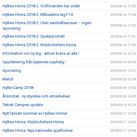
Hyllies Hörna 2018-2: Ordföranden har ordet
2018-06-16 17:05
Hyllies Hörna 2018-2: Månadens lag F14
2018-06-16 17:04
Hyllies Hörna 2018-2: Utan samhällsansvar – ingen
2018-06-16 17:02
sponsring
Hyllies Hörna 2018-2: Spelarporträtt
2018-06-16 17:01
Hyllies Hörna 2018-2: Klubbchefens hörna
2018-06-16 17:00
Information om ny lag - aktion krävs av alla !
2018-05-14 13:16
Uppdatering från tjejernas cuphelg !
2018-05-14 09:03
Sponsring
2018-05-07 15:37
Match
2018-05-03 12:39
Hyllie Camp 2018!
2018-04-09 13:00
Årsmötet - ny styrelse och utmärkelser
2018-03-26 16:00
Teknik Campen update
2018-03-19 16:33
Nytt läsvärt nummer av Hyllies Hörna!
2018-03-17 15:00
Hyllies Hörna: Klubbchefens Hörna
2018-03-17 14:55
Hyllies Hörna: Nya nationella spelformer
2018-03-17 14:54