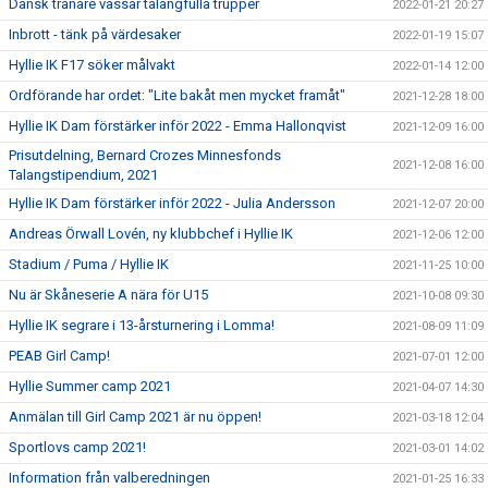
Dansk tränare vässar talangfulla trupper
2022-01-21 20:27
Inbrott - tänk på värdesaker
2022-01-19 15:07
Hyllie IK F17 söker målvakt
2022-01-14 12:00
Ordförande har ordet: "Lite bakåt men mycket framåt"
2021-12-28 18:00
Hyllie IK Dam förstärker inför 2022 - Emma Hallonqvist
2021-12-09 16:00
Prisutdelning, Bernard Crozes Minnesfonds
2021-12-08 16:00
Talangstipendium, 2021
Hyllie IK Dam förstärker inför 2022 - Julia Andersson
2021-12-07 20:00
Andreas Örwall Lovén, ny klubbchef i Hyllie IK
2021-12-06 12:00
Stadium / Puma / Hyllie IK
2021-11-25 10:00
Nu är Skåneserie A nära för U15
2021-10-08 09:30
Hyllie IK segrare i 13-årsturnering i Lomma!
2021-08-09 11:09
PEAB Girl Camp!
2021-07-01 12:00
Hyllie Summer camp 2021
2021-04-07 14:30
Anmälan till Girl Camp 2021 är nu öppen!
2021-03-18 12:04
Sportlovs camp 2021!
2021-03-01 14:02
Information från valberedningen
2021-01-25 16:33