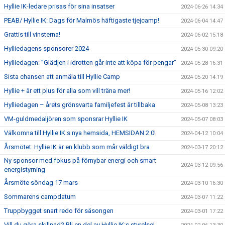
Hyllie IK-ledare prisas för sina insatser
2024-06-26 14:34
PEAB/ Hyllie IK: Dags för Malmös häftigaste tjejcamp!
2024-06-04 14:47
Grattis till vinsterna!
2024-06-02 15:18
Hylliedagens sponsorer 2024
2024-05-30 09:20
Hylliedagen: ”Glädjen i idrotten går inte att köpa för pengar”
2024-05-28 16:31
Sista chansen att anmäla till Hyllie Camp
2024-05-20 14:19
Hyllie + är ett plus för alla som vill träna mer!
2024-05-16 12:02
Hylliedagen – årets grönsvarta familjefest är tillbaka
2024-05-08 13:23
VM-guldmedaljören som sponsrar Hyllie IK
2024-05-07 08:03
Välkomna till Hyllie IK:s nya hemsida, HEMSIDAN 2.0!
2024-04-12 10:04
Årsmötet: Hyllie IK är en klubb som mår väldigt bra
2024-03-17 20:12
Ny sponsor med fokus på förnybar energi och smart
2024-03-12 09:56
energistyrning
Årsmöte söndag 17 mars
2024-03-10 16:30
Sommarens campdatum
2024-03-07 11:22
Truppbygget snart redo för säsongen
2024-03-01 17:22
Vill du göra skillnad? Bli en del av Hyllie IK:s styrelse!