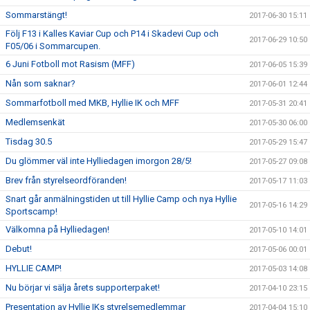
Sommarstängt!
2017-06-30 15:11
Följ F13 i Kalles Kaviar Cup och P14 i Skadevi Cup och
2017-06-29 10:50
F05/06 i Sommarcupen.
6 Juni Fotboll mot Rasism (MFF)
2017-06-05 15:39
Nån som saknar?
2017-06-01 12:44
Sommarfotboll med MKB, Hyllie IK och MFF
2017-05-31 20:41
Medlemsenkät
2017-05-30 06:00
Tisdag 30.5
2017-05-29 15:47
Du glömmer väl inte Hylliedagen imorgon 28/5!
2017-05-27 09:08
Brev från styrelseordföranden!
2017-05-17 11:03
Snart går anmälningstiden ut till Hyllie Camp och nya Hyllie
2017-05-16 14:29
Sportscamp!
Välkomna på Hylliedagen!
2017-05-10 14:01
Debut!
2017-05-06 00:01
HYLLIE CAMP!
2017-05-03 14:08
Nu börjar vi sälja årets supporterpaket!
2017-04-10 23:15
Presentation av Hyllie IKs styrelsemedlemmar
2017-04-04 15:10