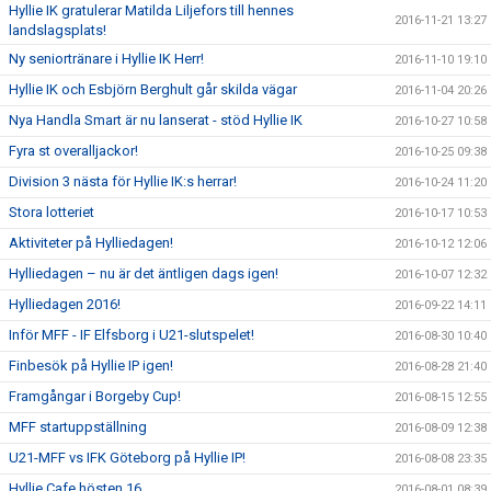
Hyllie IK gratulerar Matilda Liljefors till hennes
2016-11-21 13:27
landslagsplats!
Ny seniortränare i Hyllie IK Herr!
2016-11-10 19:10
Hyllie IK och Esbjörn Berghult går skilda vägar
2016-11-04 20:26
Nya Handla Smart är nu lanserat - stöd Hyllie IK
2016-10-27 10:58
Fyra st overalljackor!
2016-10-25 09:38
Division 3 nästa för Hyllie IK:s herrar!
2016-10-24 11:20
Stora lotteriet
2016-10-17 10:53
Aktiviteter på Hylliedagen!
2016-10-12 12:06
Hylliedagen – nu är det äntligen dags igen!
2016-10-07 12:32
Hylliedagen 2016!
2016-09-22 14:11
Inför MFF - IF Elfsborg i U21-slutspelet!
2016-08-30 10:40
Finbesök på Hyllie IP igen!
2016-08-28 21:40
Framgångar i Borgeby Cup!
2016-08-15 12:55
MFF startuppställning
2016-08-09 12:38
U21-MFF vs IFK Göteborg på Hyllie IP!
2016-08-08 23:35
Hyllie Cafe hösten 16
2016-08-01 08:39