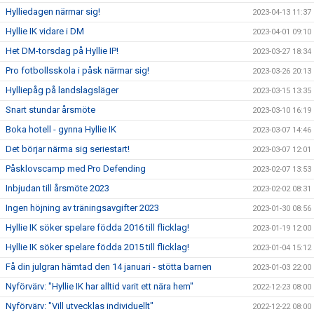
Hylliedagen närmar sig!
2023-04-13 11:37
Hyllie IK vidare i DM
2023-04-01 09:10
Het DM-torsdag på Hyllie IP!
2023-03-27 18:34
Pro fotbollsskola i påsk närmar sig!
2023-03-26 20:13
Hylliepåg på landslagsläger
2023-03-15 13:35
Snart stundar årsmöte
2023-03-10 16:19
Boka hotell - gynna Hyllie IK
2023-03-07 14:46
Det börjar närma sig seriestart!
2023-03-07 12:01
Påsklovscamp med Pro Defending
2023-02-07 13:53
Inbjudan till årsmöte 2023
2023-02-02 08:31
Ingen höjning av träningsavgifter 2023
2023-01-30 08:56
Hyllie IK söker spelare födda 2016 till flicklag!
2023-01-19 12:00
Hyllie IK söker spelare födda 2015 till flicklag!
2023-01-04 15:12
Få din julgran hämtad den 14 januari - stötta barnen
2023-01-03 22:00
Nyförvärv: "Hyllie IK har alltid varit ett nära hem"
2022-12-23 08:00
Nyförvärv: "Vill utvecklas individuellt"
2022-12-22 08:00