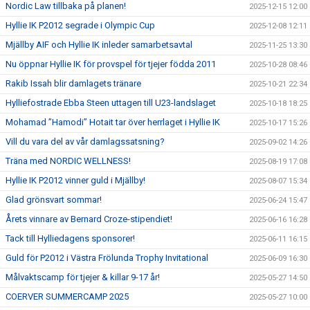
Nordic Law tillbaka på planen!
2025-12-15 12:00
Hyllie IK P2012 segrade i Olympic Cup
2025-12-08 12:11
Mjällby AIF och Hyllie IK inleder samarbetsavtal
2025-11-25 13:30
Nu öppnar Hyllie IK för provspel för tjejer födda 2011
2025-10-28 08:46
Rakib Issah blir damlagets tränare
2025-10-21 22:34
Hylliefostrade Ebba Steen uttagen till U23-landslaget
2025-10-18 18:25
Mohamad ”Hamodi” Hotait tar över herrlaget i Hyllie IK
2025-10-17 15:26
Vill du vara del av vår damlagssatsning?
2025-09-02 14:26
Träna med NORDIC WELLNESS!
2025-08-19 17:08
Hyllie IK P2012 vinner guld i Mjällby!
2025-08-07 15:34
Glad grönsvart sommar!
2025-06-24 15:47
Årets vinnare av Bernard Croze-stipendiet!
2025-06-16 16:28
Tack till Hylliedagens sponsorer!
2025-06-11 16:15
Guld för P2012 i Västra Frölunda Trophy Invitational
2025-06-09 16:30
Målvaktscamp för tjejer & killar 9-17 år!
2025-05-27 14:50
COERVER SUMMERCAMP 2025
2025-05-27 10:00