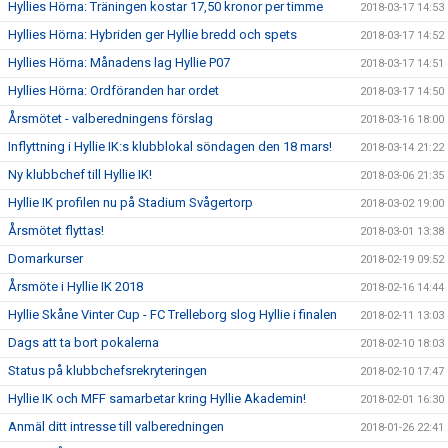
Hyllies Hörna: Träningen kostar 17,50 kronor per timme
2018-03-17 14:53
Hyllies Hörna: Hybriden ger Hyllie bredd och spets
2018-03-17 14:52
Hyllies Hörna: Månadens lag Hyllie P07
2018-03-17 14:51
Hyllies Hörna: Ordföranden har ordet
2018-03-17 14:50
Årsmötet - valberedningens förslag
2018-03-16 18:00
Inflyttning i Hyllie IK:s klubblokal söndagen den 18 mars!
2018-03-14 21:22
Ny klubbchef till Hyllie IK!
2018-03-06 21:35
Hyllie IK profilen nu på Stadium Svågertorp
2018-03-02 19:00
Årsmötet flyttas!
2018-03-01 13:38
Domarkurser
2018-02-19 09:52
Årsmöte i Hyllie IK 2018
2018-02-16 14:44
Hyllie Skåne Vinter Cup - FC Trelleborg slog Hyllie i finalen
2018-02-11 13:03
Dags att ta bort pokalerna
2018-02-10 18:03
Status på klubbchefsrekryteringen
2018-02-10 17:47
Hyllie IK och MFF samarbetar kring Hyllie Akademin!
2018-02-01 16:30
Anmäl ditt intresse till valberedningen
2018-01-26 22:41