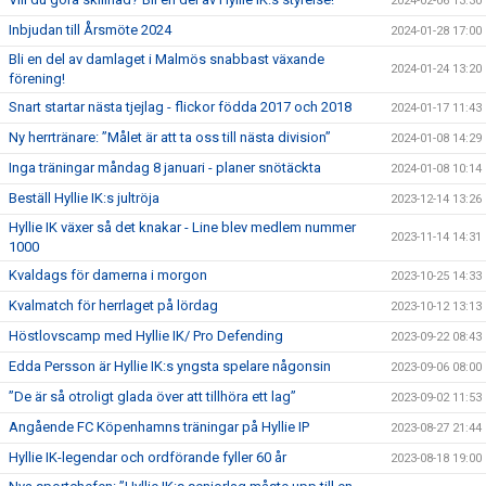
2024-02-06 13:30
Inbjudan till Årsmöte 2024
2024-01-28 17:00
Bli en del av damlaget i Malmös snabbast växande
2024-01-24 13:20
förening!
Snart startar nästa tjejlag - flickor födda 2017 och 2018
2024-01-17 11:43
Ny herrtränare: ”Målet är att ta oss till nästa division”
2024-01-08 14:29
Inga träningar måndag 8 januari - planer snötäckta
2024-01-08 10:14
Beställ Hyllie IK:s jultröja
2023-12-14 13:26
Hyllie IK växer så det knakar - Line blev medlem nummer
2023-11-14 14:31
1000
Kvaldags för damerna i morgon
2023-10-25 14:33
Kvalmatch för herrlaget på lördag
2023-10-12 13:13
Höstlovscamp med Hyllie IK/ Pro Defending
2023-09-22 08:43
Edda Persson är Hyllie IK:s yngsta spelare någonsin
2023-09-06 08:00
”De är så otroligt glada över att tillhöra ett lag”
2023-09-02 11:53
Angående FC Köpenhamns träningar på Hyllie IP
2023-08-27 21:44
Hyllie IK-legendar och ordförande fyller 60 år
2023-08-18 19:00