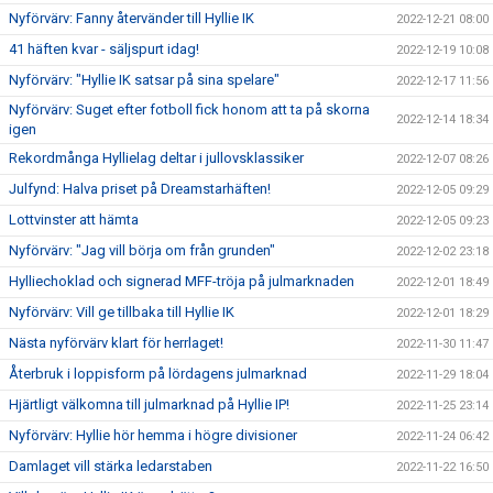
Nyförvärv: Fanny återvänder till Hyllie IK
2022-12-21 08:00
41 häften kvar - säljspurt idag!
2022-12-19 10:08
Nyförvärv: "Hyllie IK satsar på sina spelare"
2022-12-17 11:56
Nyförvärv: Suget efter fotboll fick honom att ta på skorna
2022-12-14 18:34
igen
Rekordmånga Hyllielag deltar i jullovsklassiker
2022-12-07 08:26
Julfynd: Halva priset på Dreamstarhäften!
2022-12-05 09:29
Lottvinster att hämta
2022-12-05 09:23
Nyförvärv: "Jag vill börja om från grunden"
2022-12-02 23:18
Hylliechoklad och signerad MFF-tröja på julmarknaden
2022-12-01 18:49
Nyförvärv: Vill ge tillbaka till Hyllie IK
2022-12-01 18:29
Nästa nyförvärv klart för herrlaget!
2022-11-30 11:47
Återbruk i loppisform på lördagens julmarknad
2022-11-29 18:04
Hjärtligt välkomna till julmarknad på Hyllie IP!
2022-11-25 23:14
Nyförvärv: Hyllie hör hemma i högre divisioner
2022-11-24 06:42
Damlaget vill stärka ledarstaben
2022-11-22 16:50