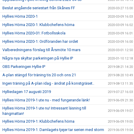
Beslut angående seriestart från Skånes FF
2020-03-27 15:00
Hyllies Hörna 2020-1
2020-03-09 16:03
Hyllies Hörna 2020-1: Klubbchefens hörna
2020-03-09 16:02
Hyllies Hörna 2020-01: Fotbollsskola
2020-03-09 16:01
Hyllies Hörna 2020-1: Ordföranden har ordet
2020-03-09 16:00
Valberedningens förslag till Årsmöte 10 mars
2020-03-01 12:50
Några nya skyltar parkeringen på Hyllie IP
2020-01-10 12:18
OBS Parkeringen Hyllie IP
2019-08-21 14:20
A-plan stängd för träning tis 20 och ons 21
2019-08-20 10:49
Ingen träning på A-plan idag - ändrat på konstgräset..
2019-08-13 11:35
Hylliedagen 17 augusti 2019
2019-07-27 16:03
Hyllies Hörna 2019-1 ute nu - med fungerande länk!
2019-06-09 21:30
Hyllies Hörna 2019-1 ute nu! Intressant läsning till
2019-06-09 19:07
hängmattan!
Hyllies Hörna 2019-1: Klubbchefens hörna
2019-06-09 19:05
Hyllies Hörna 2019-1: Damlagets tjejer tar serien med storm
2019-06-09 19:04