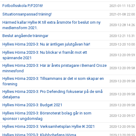
Fotbollsskola P/F2016!
2021-01-11 15:27
Situationsanpassad träning!
2021-01-08 22:00
Härmed kallar Hyllie IK till extra årsmöte för beslut om ny
2020-12-28 14:26
medlemsform 2021.
Beslut angående träningar
2020-12-21 15:31
Hyllies Hörna 2020-3: Nu är äntligen julutgåvan här!
2020-12-20 10:00
Hyllies Hörna 2020-3: Nu blickar vi framåt mot ett
2020-12-20 09:59
spännande 2021
Hyllies Hörna 2020-3: Här är årets pristagare i Bernard Croze
2020-12-20 09:58
minnesfond
Hyllies Hörna 2020-3: Tillsammans är det vi som skapar en
2020-12-20 09:58
förening
Hyllies Hörna 2020-3: Pro Defending fokuserar på de små
2020-12-20 09:58
detaljerna
Hyllies Hörna 2020-3: Budget 2021
2020-12-20 09:58
Hyllies Hörna 2020-3: Börsnoterat bolag går in som
2020-12-20 09:57
sponsor i ungdomslag
Hyllies Hörna 2020-3: Verksamhetsplan Hyllie IK 2021
2020-12-20 09:56
Hyllies Hörna 2020-3: Klubbchefens Hörna
2020-12-20 09:55