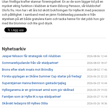
Utan frivilliga krafter stannar föreningslivet. En av de som lägger tid på en
KIOSKEN
mycket viktig funktion i klubben är Karin Ekborg Persson, vår klubbchef
Olofs fru. Hon har i ett års tid skött bokföringen för Hyllie IK med precision
SPONSORER
och pålitlighet. I samband med en jämn födelsedag passade vi från
styrelsen på att både gratulera Karin och tacka henne för det jobb hon gör
med lite blommor och lite god dryck.
HYLLIEDAGEN
FÖR BESÖKARE
MEDLEMSKAP
Nyhetsarkiv
Jesper Nilsson får strategisk roll i klubben
2026-08-06 12:44
Sommarerbjudande från vår städpartner!
2026-08-03 18:47
Brons efter stark insats mot Bröndby
2026-08-02 17:46
Första upplagan av Skåne Summer Cup startar på fredag!
2026-06-25 22:22
Superstjärnan Hanna Bennison gästade tjejlag
2026-06-23 14:44
Hyllieganerna är en grönsvart armé som gör skillnad
2026-05-29 19:02
Familjen som är Hyllie IK:s nya städpartner!
2026-05-27 15:18
Skånskt ledarpris till Hyllies Otilia
2026-05-26 18:36