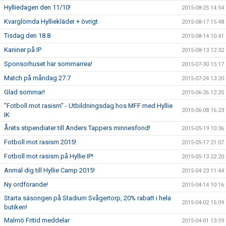
Hylliedagen den 11/10!
2015-08-25 14:54
Kvarglömda Hylliekläder + övrigt
2015-08-17 15:48
Tisdag den 18.8
2015-08-14 10:41
Kaniner på IP
2015-08-13 12:32
Sponsorhuset har sommarrea!
2015-07-30 15:17
Match på måndag 27.7
2015-07-24 13:20
Glad sommar!
2015-06-26 12:25
"Fotboll mot rasism" - Utbildningsdag hos MFF med Hyllie
2015-06-08 16:23
IK
Årets stipendiater till Anders Tappers minnesfond!
2015-05-19 10:36
Fotboll mot rasism 2015!
2015-05-17 21:07
Fotboll mot rasism på Hyllie IP!
2015-05-13 22:20
Anmäl dig till Hyllie Camp 2015!
2015-04-23 11:44
Ny ordförande!
2015-04-14 10:16
Starta säsongen på Stadium Svågertorp, 20% rabatt i hela
2015-04-02 15:09
butiken!
Malmö Fritid meddelar
2015-04-01 13:59