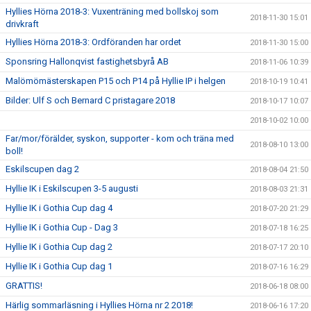
Hyllies Hörna 2018-3: Vuxenträning med bollskoj som
2018-11-30 15:01
drivkraft
Hyllies Hörna 2018-3: Ordföranden har ordet
2018-11-30 15:00
Sponsring Hallonqvist fastighetsbyrå AB
2018-11-06 10:39
Malömömästerskapen P15 och P14 på Hyllie IP i helgen
2018-10-19 10:41
Bilder: Ulf S och Bernard C pristagare 2018
2018-10-17 10:07
2018-10-02 10:00
Far/mor/förälder, syskon, supporter - kom och träna med
2018-08-10 13:00
boll!
Eskilscupen dag 2
2018-08-04 21:50
Hyllie IK i Eskilscupen 3-5 augusti
2018-08-03 21:31
Hyllie IK i Gothia Cup dag 4
2018-07-20 21:29
Hyllie IK i Gothia Cup - Dag 3
2018-07-18 16:25
Hyllie IK i Gothia Cup dag 2
2018-07-17 20:10
Hyllie IK i Gothia Cup dag 1
2018-07-16 16:29
GRATTIS!
2018-06-18 08:00
Härlig sommarläsning i Hyllies Hörna nr 2 2018!
2018-06-16 17:20