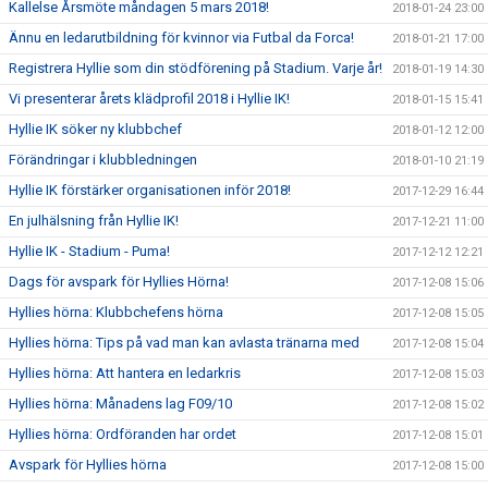
Kallelse Årsmöte måndagen 5 mars 2018!
2018-01-24 23:00
Ännu en ledarutbildning för kvinnor via Futbal da Forca!
2018-01-21 17:00
Registrera Hyllie som din stödförening på Stadium. Varje år!
2018-01-19 14:30
Vi presenterar årets klädprofil 2018 i Hyllie IK!
2018-01-15 15:41
Hyllie IK söker ny klubbchef
2018-01-12 12:00
Förändringar i klubbledningen
2018-01-10 21:19
Hyllie IK förstärker organisationen inför 2018!
2017-12-29 16:44
En julhälsning från Hyllie IK!
2017-12-21 11:00
Hyllie IK - Stadium - Puma!
2017-12-12 12:21
Dags för avspark för Hyllies Hörna!
2017-12-08 15:06
Hyllies hörna: Klubbchefens hörna
2017-12-08 15:05
Hyllies hörna: Tips på vad man kan avlasta tränarna med
2017-12-08 15:04
Hyllies hörna: Att hantera en ledarkris
2017-12-08 15:03
Hyllies hörna: Månadens lag F09/10
2017-12-08 15:02
Hyllies hörna: Ordföranden har ordet
2017-12-08 15:01
Avspark för Hyllies hörna
2017-12-08 15:00