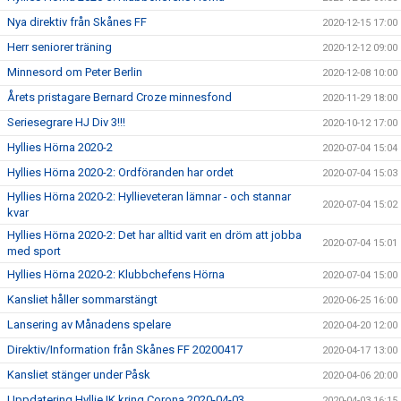
Nya direktiv från Skånes FF
2020-12-15 17:00
Herr seniorer träning
2020-12-12 09:00
Minnesord om Peter Berlin
2020-12-08 10:00
Årets pristagare Bernard Croze minnesfond
2020-11-29 18:00
Seriesegrare HJ Div 3!!!
2020-10-12 17:00
Hyllies Hörna 2020-2
2020-07-04 15:04
Hyllies Hörna 2020-2: Ordföranden har ordet
2020-07-04 15:03
Hyllies Hörna 2020-2: Hyllieveteran lämnar - och stannar
2020-07-04 15:02
kvar
Hyllies Hörna 2020-2: Det har alltid varit en dröm att jobba
2020-07-04 15:01
med sport
Hyllies Hörna 2020-2: Klubbchefens Hörna
2020-07-04 15:00
Kansliet håller sommarstängt
2020-06-25 16:00
Lansering av Månadens spelare
2020-04-20 12:00
Direktiv/Information från Skånes FF 20200417
2020-04-17 13:00
Kansliet stänger under Påsk
2020-04-06 20:00
Uppdatering Hyllie IK kring Corona 2020-04-03
2020-04-03 16:15