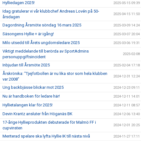
Hylliedagen 2025!
2025-05-15 09:39
Idag gratulerar vi vår klubbchef Andreas Lovén på 50-
2025-04-15 11:50
årsdagen
Dagordning Årsmöte söndag 16 mars 2025
2025-03-09 14:24
Säsongens Hyllie + är igång!
2025-03-07 20:04
Milo utsedd till Årets ungdomsledare 2025
2025-03-06 19:31
Viktigt meddelande till berörda av SportAdmins
2025-02-08
personuppgiftsincident
Inbjudan till Årsmöte 2025
2025-02-04 17:18
Årskrönika: "Tjejfotbollen är nu lika stor som hela klubben
2024-12-31 12:24
var 2008"
Ung backbjässe blickar mot 2025
2024-12-23 09:11
Nu är handboken för ledare här!
2024-12-11 14:01
Hyllietalangen klar för 2025!
2024-12-11 08:57
Devin Krantz ansluter från Höganäs BK
2024-12-06 13:40
17-årige Hyllieprodukten debuterade för Malmö FF i
2024-12-01 20:25
cupvinsten
Meriterad spelare ska lyfta Hyllie IK till nästa nivå
2024-11-27 17:11