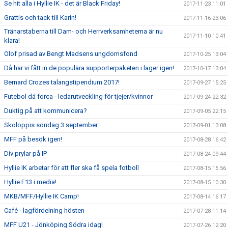
Se hit alla i Hyllie IK - det är Black Friday!
2017-11-23 11:01
Grattis och tack till Karin!
2017-11-16 23:06
Tränarstaberna till Dam- och Herrverksamheterna är nu
2017-11-10 10:41
klara!
Olof prisad av Bengt Madsens ungdomsfond
2017-10-25 13:04
Då har vi fått in de populära supporterpaketen i lager igen!
2017-10-17 13:04
Bernard Crozes talangstipendium 2017!
2017-09-27 15:25
Futebol dá forca - ledarutveckling för tjejer/kvinnor
2017-09-24 22:32
Duktig på att kommunicera?
2017-09-05 22:15
Skoloppis söndag 3 september
2017-09-01 13:08
MFF på besök igen!
2017-08-28 16:42
Div prylar på IP
2017-08-24 09:44
Hyllie IK arbetar för att fler ska få spela fotboll
2017-08-15 15:56
Hyllie F13 i media!
2017-08-15 10:30
MKB/MFF/Hyllie IK Camp!
2017-08-14 16:17
Café - lagfördelning hösten
2017-07-28 11:14
MFF U21 - Jönköping Södra idag!
2017-07-26 12:20