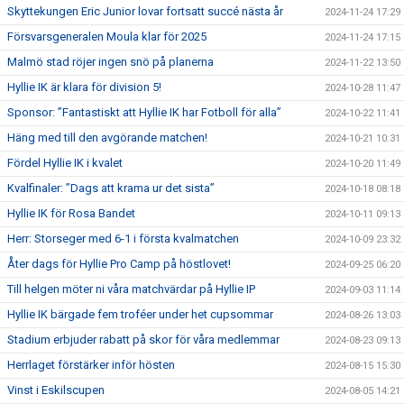
Skyttekungen Eric Junior lovar fortsatt succé nästa år
2024-11-24 17:29
Försvarsgeneralen Moula klar för 2025
2024-11-24 17:15
Malmö stad röjer ingen snö på planerna
2024-11-22 13:50
Hyllie IK är klara för division 5!
2024-10-28 11:47
Sponsor: ”Fantastiskt att Hyllie IK har Fotboll för alla”
2024-10-22 11:41
Häng med till den avgörande matchen!
2024-10-21 10:31
Fördel Hyllie IK i kvalet
2024-10-20 11:49
Kvalfinaler: ”Dags att krama ur det sista”
2024-10-18 08:18
Hyllie IK för Rosa Bandet
2024-10-11 09:13
Herr: Storseger med 6-1 i första kvalmatchen
2024-10-09 23:32
Åter dags för Hyllie Pro Camp på höstlovet!
2024-09-25 06:20
Till helgen möter ni våra matchvärdar på Hyllie IP
2024-09-03 11:14
Hyllie IK bärgade fem troféer under het cupsommar
2024-08-26 13:03
Stadium erbjuder rabatt på skor för våra medlemmar
2024-08-23 09:13
Herrlaget förstärker inför hösten
2024-08-15 15:30
Vinst i Eskilscupen
2024-08-05 14:21