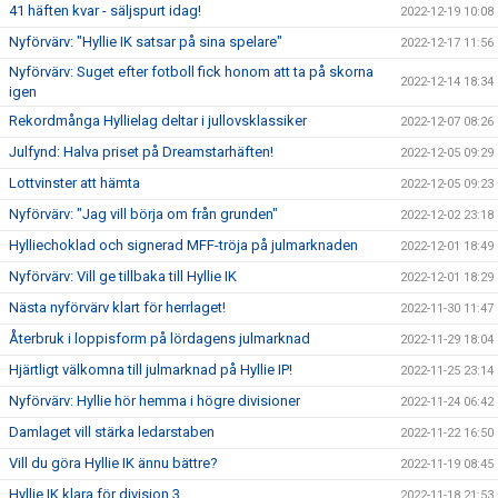
41 häften kvar - säljspurt idag!
2022-12-19 10:08
Nyförvärv: "Hyllie IK satsar på sina spelare"
2022-12-17 11:56
Nyförvärv: Suget efter fotboll fick honom att ta på skorna
2022-12-14 18:34
igen
Rekordmånga Hyllielag deltar i jullovsklassiker
2022-12-07 08:26
Julfynd: Halva priset på Dreamstarhäften!
2022-12-05 09:29
Lottvinster att hämta
2022-12-05 09:23
Nyförvärv: "Jag vill börja om från grunden"
2022-12-02 23:18
Hylliechoklad och signerad MFF-tröja på julmarknaden
2022-12-01 18:49
Nyförvärv: Vill ge tillbaka till Hyllie IK
2022-12-01 18:29
Nästa nyförvärv klart för herrlaget!
2022-11-30 11:47
Återbruk i loppisform på lördagens julmarknad
2022-11-29 18:04
Hjärtligt välkomna till julmarknad på Hyllie IP!
2022-11-25 23:14
Nyförvärv: Hyllie hör hemma i högre divisioner
2022-11-24 06:42
Damlaget vill stärka ledarstaben
2022-11-22 16:50
Vill du göra Hyllie IK ännu bättre?
2022-11-19 08:45
Hyllie IK klara för division 3
2022-11-18 21:53