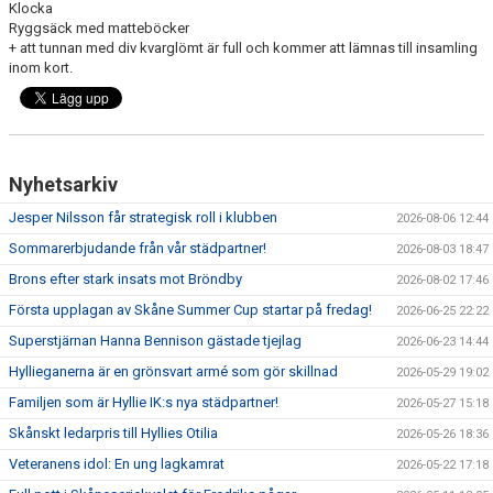
Klocka
KIOSKEN
Ryggsäck med matteböcker
+ att tunnan med div kvarglömt är full och kommer att lämnas till insamling
SPONSORER
inom kort.
HYLLIEDAGEN
FÖR BESÖKARE
Nyhetsarkiv
MEDLEMSKAP
Jesper Nilsson får strategisk roll i klubben
2026-08-06 12:44
Sommarerbjudande från vår städpartner!
2026-08-03 18:47
Brons efter stark insats mot Bröndby
2026-08-02 17:46
Första upplagan av Skåne Summer Cup startar på fredag!
2026-06-25 22:22
Superstjärnan Hanna Bennison gästade tjejlag
2026-06-23 14:44
Hyllieganerna är en grönsvart armé som gör skillnad
2026-05-29 19:02
Familjen som är Hyllie IK:s nya städpartner!
2026-05-27 15:18
Skånskt ledarpris till Hyllies Otilia
2026-05-26 18:36
Veteranens idol: En ung lagkamrat
2026-05-22 17:18