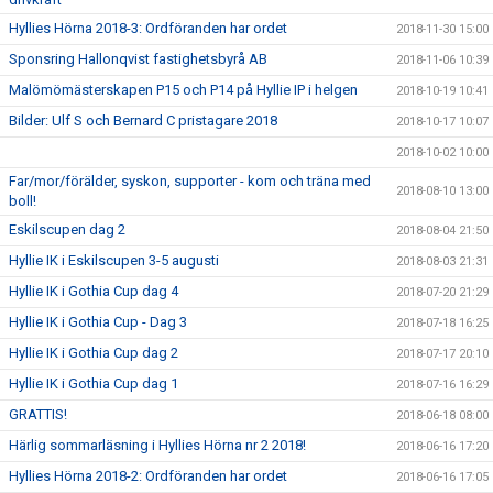
Hyllies Hörna 2018-3: Ordföranden har ordet
2018-11-30 15:00
Sponsring Hallonqvist fastighetsbyrå AB
2018-11-06 10:39
Malömömästerskapen P15 och P14 på Hyllie IP i helgen
2018-10-19 10:41
Bilder: Ulf S och Bernard C pristagare 2018
2018-10-17 10:07
2018-10-02 10:00
Far/mor/förälder, syskon, supporter - kom och träna med
2018-08-10 13:00
boll!
Eskilscupen dag 2
2018-08-04 21:50
Hyllie IK i Eskilscupen 3-5 augusti
2018-08-03 21:31
Hyllie IK i Gothia Cup dag 4
2018-07-20 21:29
Hyllie IK i Gothia Cup - Dag 3
2018-07-18 16:25
Hyllie IK i Gothia Cup dag 2
2018-07-17 20:10
Hyllie IK i Gothia Cup dag 1
2018-07-16 16:29
GRATTIS!
2018-06-18 08:00
Härlig sommarläsning i Hyllies Hörna nr 2 2018!
2018-06-16 17:20
Hyllies Hörna 2018-2: Ordföranden har ordet
2018-06-16 17:05