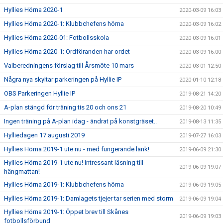
Hyllies Hörna 2020-1
2020-03-09 16:03
Hyllies Hörna 2020-1: Klubbchefens hörna
2020-03-09 16:02
Hyllies Hörna 2020-01: Fotbollsskola
2020-03-09 16:01
Hyllies Hörna 2020-1: Ordföranden har ordet
2020-03-09 16:00
Valberedningens förslag till Årsmöte 10 mars
2020-03-01 12:50
Några nya skyltar parkeringen på Hyllie IP
2020-01-10 12:18
OBS Parkeringen Hyllie IP
2019-08-21 14:20
A-plan stängd för träning tis 20 och ons 21
2019-08-20 10:49
Ingen träning på A-plan idag - ändrat på konstgräset..
2019-08-13 11:35
Hylliedagen 17 augusti 2019
2019-07-27 16:03
Hyllies Hörna 2019-1 ute nu - med fungerande länk!
2019-06-09 21:30
Hyllies Hörna 2019-1 ute nu! Intressant läsning till
2019-06-09 19:07
hängmattan!
Hyllies Hörna 2019-1: Klubbchefens hörna
2019-06-09 19:05
Hyllies Hörna 2019-1: Damlagets tjejer tar serien med storm
2019-06-09 19:04
Hyllies Hörna 2019-1: Öppet brev till Skånes
2019-06-09 19:03
fotbollsförbund