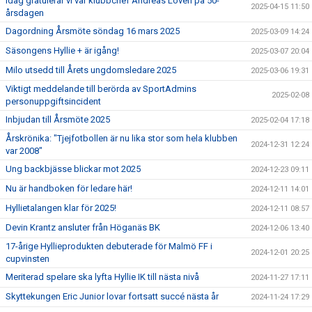
Idag gratulerar vi vår klubbchef Andreas Lovén på 50-
2025-04-15 11:50
årsdagen
Dagordning Årsmöte söndag 16 mars 2025
2025-03-09 14:24
Säsongens Hyllie + är igång!
2025-03-07 20:04
Milo utsedd till Årets ungdomsledare 2025
2025-03-06 19:31
Viktigt meddelande till berörda av SportAdmins
2025-02-08
personuppgiftsincident
Inbjudan till Årsmöte 2025
2025-02-04 17:18
Årskrönika: "Tjejfotbollen är nu lika stor som hela klubben
2024-12-31 12:24
var 2008"
Ung backbjässe blickar mot 2025
2024-12-23 09:11
Nu är handboken för ledare här!
2024-12-11 14:01
Hyllietalangen klar för 2025!
2024-12-11 08:57
Devin Krantz ansluter från Höganäs BK
2024-12-06 13:40
17-årige Hyllieprodukten debuterade för Malmö FF i
2024-12-01 20:25
cupvinsten
Meriterad spelare ska lyfta Hyllie IK till nästa nivå
2024-11-27 17:11
Skyttekungen Eric Junior lovar fortsatt succé nästa år
2024-11-24 17:29