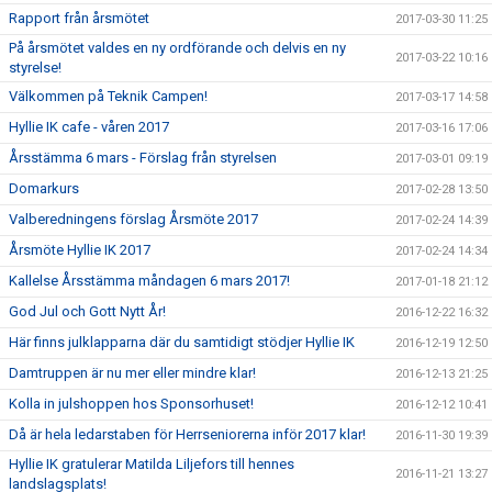
Rapport från årsmötet
2017-03-30 11:25
På årsmötet valdes en ny ordförande och delvis en ny
2017-03-22 10:16
styrelse!
Välkommen på Teknik Campen!
2017-03-17 14:58
Hyllie IK cafe - våren 2017
2017-03-16 17:06
Årsstämma 6 mars - Förslag från styrelsen
2017-03-01 09:19
Domarkurs
2017-02-28 13:50
Valberedningens förslag Årsmöte 2017
2017-02-24 14:39
Årsmöte Hyllie IK 2017
2017-02-24 14:34
Kallelse Årsstämma måndagen 6 mars 2017!
2017-01-18 21:12
God Jul och Gott Nytt År!
2016-12-22 16:32
Här finns julklapparna där du samtidigt stödjer Hyllie IK
2016-12-19 12:50
Damtruppen är nu mer eller mindre klar!
2016-12-13 21:25
Kolla in julshoppen hos Sponsorhuset!
2016-12-12 10:41
Då är hela ledarstaben för Herrseniorerna inför 2017 klar!
2016-11-30 19:39
Hyllie IK gratulerar Matilda Liljefors till hennes
2016-11-21 13:27
landslagsplats!