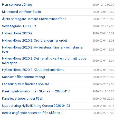
Herr seniorer träning
2020-12-12 09:00
Minnesord om Peter Berlin
2020-12-08 10:00
Årets pristagare Bernard Croze minnesfond
2020-11-29 18:00
Seriesegrare HJ Div 3!!!
2020-10-12 17:00
Hyllies Hörna 2020-2
2020-07-04 15:04
Hyllies Hörna 2020-2: Ordföranden har ordet
2020-07-04 15:03
Hyllies Hörna 2020-2: Hyllieveteran lämnar - och stannar
2020-07-04 15:02
kvar
Hyllies Hörna 2020-2: Det har alltid varit en dröm att jobba
2020-07-04 15:01
med sport
Hyllies Hörna 2020-2: Klubbchefens Hörna
2020-07-04 15:00
Kansliet håller sommarstängt
2020-06-25 16:00
Lansering av Månadens spelare
2020-04-20 12:00
Direktiv/Information från Skånes FF 20200417
2020-04-17 13:00
Kansliet stänger under Påsk
2020-04-06 20:00
Uppdatering Hyllie IK kring Corona 2020-04-03
2020-04-03 16:15
Beslut angående seriestart från Skånes FF
2020-03-27 15:00