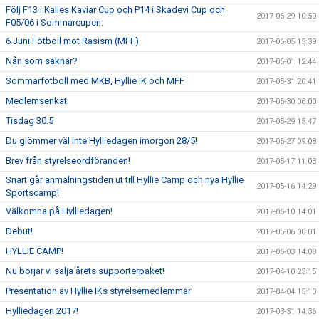
Följ F13 i Kalles Kaviar Cup och P14 i Skadevi Cup och
2017-06-29 10:50
F05/06 i Sommarcupen.
6 Juni Fotboll mot Rasism (MFF)
2017-06-05 15:39
Nån som saknar?
2017-06-01 12:44
Sommarfotboll med MKB, Hyllie IK och MFF
2017-05-31 20:41
Medlemsenkät
2017-05-30 06:00
Tisdag 30.5
2017-05-29 15:47
Du glömmer väl inte Hylliedagen imorgon 28/5!
2017-05-27 09:08
Brev från styrelseordföranden!
2017-05-17 11:03
Snart går anmälningstiden ut till Hyllie Camp och nya Hyllie
2017-05-16 14:29
Sportscamp!
Välkomna på Hylliedagen!
2017-05-10 14:01
Debut!
2017-05-06 00:01
HYLLIE CAMP!
2017-05-03 14:08
Nu börjar vi sälja årets supporterpaket!
2017-04-10 23:15
Presentation av Hyllie IKs styrelsemedlemmar
2017-04-04 15:10
Hylliedagen 2017!
2017-03-31 14:36