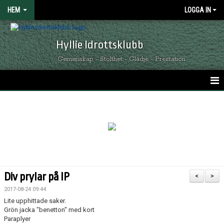
HEM
LOGGA IN
Hyllie Idrottsklubb
Gemenskap - Stolthet - Glädje - Prestation
HEM
GRÖNSVARTA NYHETER
KALENDER
MATCHER
Div prylar på IP
<
>
OM HYLLIE IK
2017-08-24 09:44
Lite upphittade saker.
KONTAKT
Grön jacka "benetton" med kort
Paraplyer