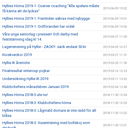
Hyllies Hörna 2019-1: Coerver coaching "Alla spelare måste
2019-06-09 19:02
få känna att de lyckas"
Hyllies Hörna 2019-1: Framtiden säkras med nybygge
2019-06-09 19:01
Hyllies Hörna 2019-1: Ordföranden har ordet
2019-06-09 19:00
Våra unga seniorlag i pressen! Och derby med
2019-04-27 11:00
feststämning idag kl 14.
Lagerrensning på Hyllie - ZACKY- säck endast 50 kr
2019-04-03 16:57
Kioskveckor 2019
2019-03-27 11:31
Hyllie IK årsmöte
2019-03-20 11:30
Finalresultat vintercup pojkar
2019-03-16 15:23
Undersökning Hyllie IK 2019
2019-03-11 13:42
Klubbchefens månadsbrev Januari 2019
2019-02-04 12:48
Hyllies Hörna 2018-3 ute nu!
2018-11-30 15:04
Hyllies Hörna 2018-3: Klubbchefens hörna
2018-11-30 15:03
Hyllies Hörna 2018-3: Lågmäld domare är inte rädd för att
2018-11-30 15:02
blåsa
Hyllies Hörna 2018-3: Vuxenträning med bollskoj som
2018-11-30 15:01
drivkraft