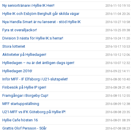
Ny seniortränare i Hyllie IK Herr!
2016-11-10 19:10
Hyllie IK och Esbjörn Berghult går skilda vägar
2016-11-04 20:26
Nya Handla Smart är nu lanserat - stöd Hyllie IK
2016-10-27 10:58
Fyra st overalljackor!
2016-10-25 09:38
Division 3 nästa för Hyllie IK:s herrar!
2016-10-24 11:20
Stora lotteriet
2016-10-17 10:53
Aktiviteter på Hylliedagen!
2016-10-12 12:06
Hylliedagen – nu är det äntligen dags igen!
2016-10-07 12:32
Hylliedagen 2016!
2016-09-22 14:11
Inför MFF - IF Elfsborg i U21-slutspelet!
2016-08-30 10:40
Finbesök på Hyllie IP igen!
2016-08-28 21:40
Framgångar i Borgeby Cup!
2016-08-15 12:55
MFF startuppställning
2016-08-09 12:38
U21-MFF vs IFK Göteborg på Hyllie IP!
2016-08-08 23:35
Hyllie Cafe hösten 16
2016-08-01 08:39
Grattis Olof Persson - 50år
2016-07-08 08:23