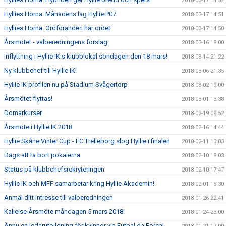
2018-03-17 14:52
Hyllies Hörna: Månadens lag Hyllie P07
2018-03-17 14:51
Hyllies Hörna: Ordföranden har ordet
2018-03-17 14:50
Årsmötet - valberedningens förslag
2018-03-16 18:00
Inflyttning i Hyllie IK:s klubblokal söndagen den 18 mars!
2018-03-14 21:22
Ny klubbchef till Hyllie IK!
2018-03-06 21:35
Hyllie IK profilen nu på Stadium Svågertorp
2018-03-02 19:00
Årsmötet flyttas!
2018-03-01 13:38
Domarkurser
2018-02-19 09:52
Årsmöte i Hyllie IK 2018
2018-02-16 14:44
Hyllie Skåne Vinter Cup - FC Trelleborg slog Hyllie i finalen
2018-02-11 13:03
Dags att ta bort pokalerna
2018-02-10 18:03
Status på klubbchefsrekryteringen
2018-02-10 17:47
Hyllie IK och MFF samarbetar kring Hyllie Akademin!
2018-02-01 16:30
Anmäl ditt intresse till valberedningen
2018-01-26 22:41
Kallelse Årsmöte måndagen 5 mars 2018!
2018-01-24 23:00
Ännu en ledarutbildning för kvinnor via Futbal da Forca!