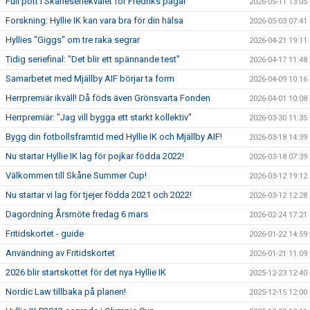
Full pott i Skåneseriekvalet för Fredriks pågar
2026-05-11 13:05
Forskning: Hyllie IK kan vara bra för din hälsa
2026-05-03 07:41
Hyllies "Giggs" om tre raka segrar
2026-04-21 19:11
Tidig seriefinal: "Det blir ett spännande test"
2026-04-17 11:48
Samarbetet med Mjällby AIF börjar ta form
2026-04-09 10:16
Herrpremiär ikväll! Då föds även Grönsvarta Fonden
2026-04-01 10:08
Herrpremiär: "Jag vill bygga ett starkt kollektiv"
2026-03-30 11:35
Bygg din fotbollsframtid med Hyllie IK och Mjällby AIF!
2026-03-18 14:39
Nu startar Hyllie IK lag för pojkar födda 2022!
2026-03-18 07:39
Välkommen till Skåne Summer Cup!
2026-03-12 19:12
Nu startar vi lag för tjejer födda 2021 och 2022!
2026-03-12 12:28
Dagordning Årsmöte fredag 6 mars
2026-02-24 17:21
Fritidskortet - guide
2026-01-22 14:59
Användning av Fritidskortet
2026-01-21 11:09
2026 blir startskottet för det nya Hyllie IK
2025-12-23 12:40
Nordic Law tillbaka på planen!
2025-12-15 12:00