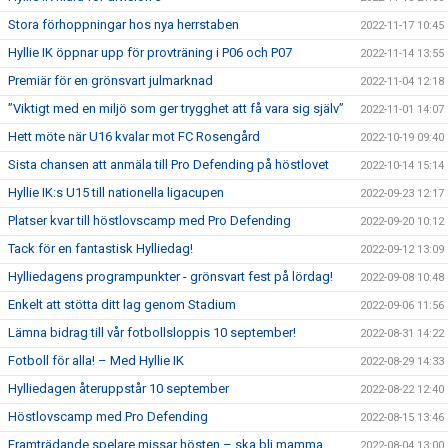
Stora förhoppningar hos nya herrstaben
2022-11-17 10:45
Hyllie IK öppnar upp för provträning i P06 och P07
2022-11-14 13:55
Premiär för en grönsvart julmarknad
2022-11-04 12:18
”Viktigt med en miljö som ger trygghet att få vara sig själv”
2022-11-01 14:07
Hett möte när U16 kvalar mot FC Rosengård
2022-10-19 09:40
Sista chansen att anmäla till Pro Defending på höstlovet
2022-10-14 15:14
Hyllie IK:s U15 till nationella ligacupen
2022-09-23 12:17
Platser kvar till höstlovscamp med Pro Defending
2022-09-20 10:12
Tack för en fantastisk Hylliedag!
2022-09-12 13:09
Hylliedagens programpunkter - grönsvart fest på lördag!
2022-09-08 10:48
Enkelt att stötta ditt lag genom Stadium
2022-09-06 11:56
Lämna bidrag till vår fotbollsloppis 10 september!
2022-08-31 14:22
Fotboll för alla! – Med Hyllie IK
2022-08-29 14:33
Hylliedagen återuppstår 10 september
2022-08-22 12:40
Höstlovscamp med Pro Defending
2022-08-15 13:46
Framträdande spelare missar hösten – ska bli mamma
2022-08-04 13:00