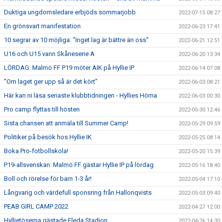
Duktiga ungdomsledare erbjöds sommarjobb
2022-07-15 08:27
En grönsvart manifestation
2022-06-23 17:41
10 segrar av 10 möjliga: "Inget lag är bättre än oss"
2022-06-21 12:51
U16 och U15 vann Skåneserie A
2022-06-20 13:34
LÖRDAG: Malmö FF P19 möter AIK på Hyllie IP
2022-06-14 07:08
”Om laget ger upp så är det kört”
2022-06-03 08:21
Här kan ni läsa senaste klubbtidningen - Hyllies Hörna
2022-06-03 00:30
Pro camp flyttas till hösten
2022-05-30 12:46
Sista chansen att anmäla till Summer Camp!
2022-05-29 09:59
Politiker på besök hos Hyllie IK
2022-05-25 08:14
Boka Pro-fotbollskola!
2022-05-20 15:39
P19-allsvenskan: Malmö FF gästar Hyllie IP på lördag
2022-05-16 18:40
Boll och rörelse för barn 1-3 år!
2022-05-04 17:10
Långvarig och värdefull sponsring från Hallonqvists
2022-05-03 09:40
PEAB GIRL CAMP 2022
2022-04-27 12:00
Hyllietöserna gästade Eleda Stadion
2022-04-26 14:30