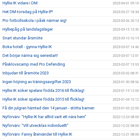
Hyllie IK vidare i DM
2023-04-01 09:10
Het DM-torsdag på Hyllie IP!
2023-03-27 18:34
Pro fotbollsskola i påsk närmar sig!
2023-03-26 20:13
Hylliepåg på landslagsläger
2023-03-15 13:35
Snart stundar årsmöte
2023-03-10 16:19
Boka hotell - gynna Hyllie IK
2023-03-07 14:46
Det börjar närma sig seriestart!
2023-03-07 12:01
Påsklovscamp med Pro Defending
2023-02-07 13:53
Inbjudan till årsmöte 2023
2023-02-02 08:31
Ingen höjning av träningsavgifter 2023
2023-01-30 08:56
Hyllie IK söker spelare födda 2016 till flicklag!
2023-01-19 12:00
Hyllie IK söker spelare födda 2015 till flicklag!
2023-01-04 15:12
Få din julgran hämtad den 14 januari - stötta barnen
2023-01-03 22:00
Nyförvärv: "Hyllie IK har alltid varit ett nära hem"
2022-12-23 08:00
Nyförvärv: "Vill utvecklas individuellt"
2022-12-22 08:00
Nyförvärv: Fanny återvänder till Hyllie IK
2022-12-21 08:00