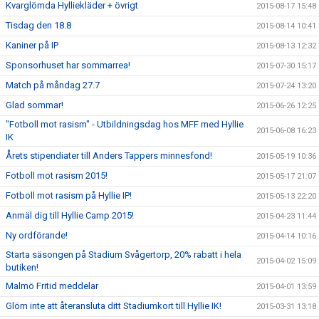
Kvarglömda Hylliekläder + övrigt
2015-08-17 15:48
Tisdag den 18.8
2015-08-14 10:41
Kaniner på IP
2015-08-13 12:32
Sponsorhuset har sommarrea!
2015-07-30 15:17
Match på måndag 27.7
2015-07-24 13:20
Glad sommar!
2015-06-26 12:25
"Fotboll mot rasism" - Utbildningsdag hos MFF med Hyllie
2015-06-08 16:23
IK
Årets stipendiater till Anders Tappers minnesfond!
2015-05-19 10:36
Fotboll mot rasism 2015!
2015-05-17 21:07
Fotboll mot rasism på Hyllie IP!
2015-05-13 22:20
Anmäl dig till Hyllie Camp 2015!
2015-04-23 11:44
Ny ordförande!
2015-04-14 10:16
Starta säsongen på Stadium Svågertorp, 20% rabatt i hela
2015-04-02 15:09
butiken!
Malmö Fritid meddelar
2015-04-01 13:59
Glöm inte att återansluta ditt Stadiumkort till Hyllie IK!
2015-03-31 13:18