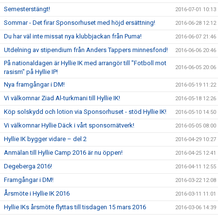
Semesterstängt!
2016-07-01 10:13
Sommar - Det firar Sponsorhuset med höjd ersättning!
2016-06-28 12:12
Du har väl inte missat nya klubbjackan från Puma!
2016-06-07 21:46
Utdelning av stipendium från Anders Tappers minnesfond!
2016-06-06 20:46
På nationaldagen är Hyllie IK med arrangör till "Fotboll mot
2016-06-05 20:06
rasism" på Hyllie IP!
Nya framgångar i DM!
2016-05-19 11:22
Vi välkomnar Ziad Al-turkmani till Hyllie IK!
2016-05-18 12:26
Köp solskydd och lotion via Sponsorhuset - stöd Hyllie IK!
2016-05-10 14:50
Vi välkomnar Hyllie Däck i vårt sponsornätverk!
2016-05-05 08:00
Hyllie IK bygger vidare – del 2
2016-04-29 10:27
Anmälan till Hyllie Camp 2016 är nu öppen!
2016-04-25 12:41
Degeberga 2016!
2016-04-11 12:55
Framgångar i DM!
2016-03-22 12:08
Årsmöte i Hyllie IK 2016
2016-03-11 11:01
Hyllie IKs årsmöte flyttas till tisdagen 15 mars 2016
2016-03-06 14:39