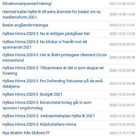
Situationsanpassad träning!
2021-01-08 22:00
Härmed kallar Hyllie IK till extra årsmöte för beslut om ny
2020-12-28 14:26
medlemsform 2021.
Beslut angående träningar
2020-12-21 15:31
Hyllies Hörna 2020-3: Nu är äntligen julutgåvan här!
2020-12-20 10:00
Hyllies Hörna 2020-3: Nu blickar vi framåt mot ett
2020-12-20 09:59
spännande 2021
Hyllies Hörna 2020-3: Här är årets pristagare i Bernard Croze
2020-12-20 09:58
minnesfond
Hyllies Hörna 2020-3: Tillsammans är det vi som skapar en
2020-12-20 09:58
förening
Hyllies Hörna 2020-3: Pro Defending fokuserar på de små
2020-12-20 09:58
detaljerna
Hyllies Hörna 2020-3: Budget 2021
2020-12-20 09:58
Hyllies Hörna 2020-3: Börsnoterat bolag går in som
2020-12-20 09:57
sponsor i ungdomslag
Hyllies Hörna 2020-3: Verksamhetsplan Hyllie IK 2021
2020-12-20 09:56
Hyllies Hörna 2020-3: Klubbchefens Hörna
2020-12-20 09:55
Nya direktiv från Skånes FF
2020-12-15 17:00