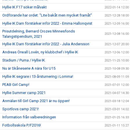
Hyllie IK F17 söker målvakt
2022-01-14 12:00
Ordförande har ordet: "Lite bakåt men mycket framåt"
2021-12-28 18:00
Hyllie IK Dam förstärker inför 2022 - Emma Hallonqvist
2021-12-09 16:00
Prisutdelning, Bernard Crozes Minnesfonds
2021-12-08 16:00
Talangstipendium, 2021
Hyllie IK Dam förstärker inför 2022 - Julia Andersson
2021-12-07 20:00
Andreas Örwall Lovén, ny klubbchef i Hyllie IK
2021-12-06 12:00
Stadium / Puma / Hyllie IK
2021-11-25 10:00
Nu är Skåneserie A nära för U15
2021-10-08 09:30
Hyllie IK segrare i 13-årsturnering i Lomma!
2021-08-09 11:09
PEAB Girl Camp!
2021-07-01 12:00
Hyllie Summer camp 2021
2021-04-07 14:30
Anmälan till Girl Camp 2021 är nu öppen!
2021-03-18 12:04
Sportlovs camp 2021!
2021-03-01 14:02
Information från valberedningen
2021-01-25 16:33
Fotbollsskola P/F2016!
2021-01-11 15:27