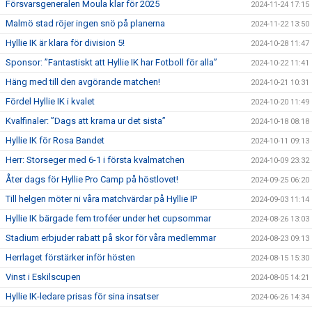
Försvarsgeneralen Moula klar för 2025
2024-11-24 17:15
Malmö stad röjer ingen snö på planerna
2024-11-22 13:50
Hyllie IK är klara för division 5!
2024-10-28 11:47
Sponsor: ”Fantastiskt att Hyllie IK har Fotboll för alla”
2024-10-22 11:41
Häng med till den avgörande matchen!
2024-10-21 10:31
Fördel Hyllie IK i kvalet
2024-10-20 11:49
Kvalfinaler: ”Dags att krama ur det sista”
2024-10-18 08:18
Hyllie IK för Rosa Bandet
2024-10-11 09:13
Herr: Storseger med 6-1 i första kvalmatchen
2024-10-09 23:32
Åter dags för Hyllie Pro Camp på höstlovet!
2024-09-25 06:20
Till helgen möter ni våra matchvärdar på Hyllie IP
2024-09-03 11:14
Hyllie IK bärgade fem troféer under het cupsommar
2024-08-26 13:03
Stadium erbjuder rabatt på skor för våra medlemmar
2024-08-23 09:13
Herrlaget förstärker inför hösten
2024-08-15 15:30
Vinst i Eskilscupen
2024-08-05 14:21
Hyllie IK-ledare prisas för sina insatser
2024-06-26 14:34