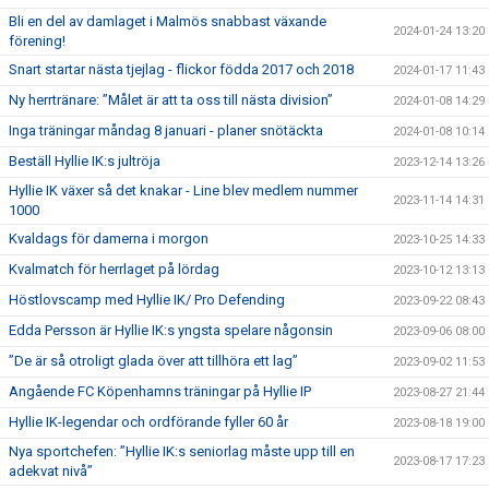
Bli en del av damlaget i Malmös snabbast växande
2024-01-24 13:20
förening!
Snart startar nästa tjejlag - flickor födda 2017 och 2018
2024-01-17 11:43
Ny herrtränare: ”Målet är att ta oss till nästa division”
2024-01-08 14:29
Inga träningar måndag 8 januari - planer snötäckta
2024-01-08 10:14
Beställ Hyllie IK:s jultröja
2023-12-14 13:26
Hyllie IK växer så det knakar - Line blev medlem nummer
2023-11-14 14:31
1000
Kvaldags för damerna i morgon
2023-10-25 14:33
Kvalmatch för herrlaget på lördag
2023-10-12 13:13
Höstlovscamp med Hyllie IK/ Pro Defending
2023-09-22 08:43
Edda Persson är Hyllie IK:s yngsta spelare någonsin
2023-09-06 08:00
”De är så otroligt glada över att tillhöra ett lag”
2023-09-02 11:53
Angående FC Köpenhamns träningar på Hyllie IP
2023-08-27 21:44
Hyllie IK-legendar och ordförande fyller 60 år
2023-08-18 19:00
Nya sportchefen: ”Hyllie IK:s seniorlag måste upp till en
2023-08-17 17:23
adekvat nivå”