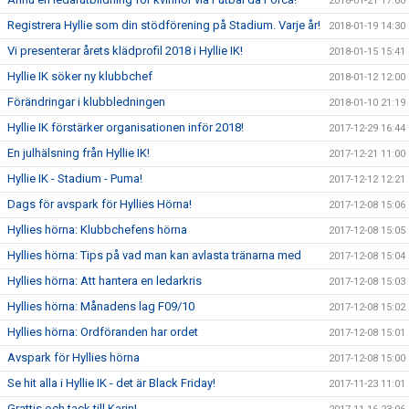
2018-01-21 17:00
Registrera Hyllie som din stödförening på Stadium. Varje år!
2018-01-19 14:30
Vi presenterar årets klädprofil 2018 i Hyllie IK!
2018-01-15 15:41
Hyllie IK söker ny klubbchef
2018-01-12 12:00
Förändringar i klubbledningen
2018-01-10 21:19
Hyllie IK förstärker organisationen inför 2018!
2017-12-29 16:44
En julhälsning från Hyllie IK!
2017-12-21 11:00
Hyllie IK - Stadium - Puma!
2017-12-12 12:21
Dags för avspark för Hyllies Hörna!
2017-12-08 15:06
Hyllies hörna: Klubbchefens hörna
2017-12-08 15:05
Hyllies hörna: Tips på vad man kan avlasta tränarna med
2017-12-08 15:04
Hyllies hörna: Att hantera en ledarkris
2017-12-08 15:03
Hyllies hörna: Månadens lag F09/10
2017-12-08 15:02
Hyllies hörna: Ordföranden har ordet
2017-12-08 15:01
Avspark för Hyllies hörna
2017-12-08 15:00
Se hit alla i Hyllie IK - det är Black Friday!
2017-11-23 11:01
Grattis och tack till Karin!