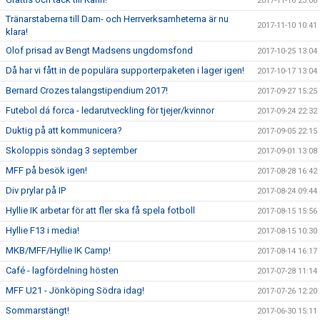
2017-11-16 23:06
Tränarstaberna till Dam- och Herrverksamheterna är nu
2017-11-10 10:41
klara!
Olof prisad av Bengt Madsens ungdomsfond
2017-10-25 13:04
Då har vi fått in de populära supporterpaketen i lager igen!
2017-10-17 13:04
Bernard Crozes talangstipendium 2017!
2017-09-27 15:25
Futebol dá forca - ledarutveckling för tjejer/kvinnor
2017-09-24 22:32
Duktig på att kommunicera?
2017-09-05 22:15
Skoloppis söndag 3 september
2017-09-01 13:08
MFF på besök igen!
2017-08-28 16:42
Div prylar på IP
2017-08-24 09:44
Hyllie IK arbetar för att fler ska få spela fotboll
2017-08-15 15:56
Hyllie F13 i media!
2017-08-15 10:30
MKB/MFF/Hyllie IK Camp!
2017-08-14 16:17
Café - lagfördelning hösten
2017-07-28 11:14
MFF U21 - Jönköping Södra idag!
2017-07-26 12:20
Sommarstängt!
2017-06-30 15:11