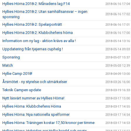
Hyllies Hörna 2018-2: Månadens lag F14
2018-06-16 17:04
Hyllies Hörna 2018-2: Utan samhällsansvar – ingen
2018-06-16 17:02
sponsring
Hyllies Hörna 2018-2: Spelarporträtt
2018-06-16 17:01
Hyllies Hörna 2018-2: Klubbchefens hörna
2018-06-16 17:00
Information om ny lag - aktion krävs av alla !
2018-05-14 13:16
Uppdatering från tjejernas cuphelg !
2018-05-14 09:03
Sponsring
2018-05-07 15:37
Match
2018-05-03 12:39
Hyllie Camp 2018!
2018-04-09 13:00
Årsmötet - ny styrelse och utmärkelser
2018-03-26 16:00
Teknik Campen update
2018-03-19 16:33
Nytt läsvärt nummer av Hyllies Hörna!
2018-03-17 15:00
Hyllies Hörna: Klubbchefens Hörna
2018-03-17 14:55
Hyllies Hörna: Nya nationella spelformer
2018-03-17 14:54
Hyllies Hörna: Träningen kostar 17,50 kronor per timme
2018-03-17 14:53
Hyllies Hörna: Hybriden ger Hyllie bredd och spets