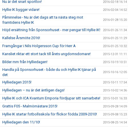
Nu är det snart sportlov!
2016-02-18 16:14
Hyllie IK bygger vidare!
2016-02-04 14:52
Påminnelse - Nu är det dags att ta nästa steg mot
2016-01-28 15:20
framtidens Hyllie IK
Höjd ersättning från Sponsorhuset - mer pengar till Hyllie IK!
2016-01-26 11:34
Kallelse Årsmöte 2016!
2016-01-25 11:29
Framgångar i Nils Holgersson Cup för Herr A
2016-01-25 10:32
Kansliet riktar ett stort tack till årets ungdomsdomare!
2015-12-31 11:11
Bilder mm från Hylliedagen!
2015-10-19 10:51
Handla på Sponsorhuset - både du och Hyllie IK tjänar på
2015-10-16 12:05
det
Hylliedagen 2015!
2015-10-11 17:54
Hylliedagen – nu är det äntligen dags!
2015-10-02 14:36
Hyllie IK och ICA Kvantum Emporia fördjupar sitt samarbete!
2015-10-01 16:33
Grattis F05 - Malmömästare 2015!
2015-09-28 14:09
Hyllie IK startar fotbollsskola för flickor födda 2009-2010!
2015-09-08 15:23
Hylliedagen den 11/10!
2015-08-25 14:54