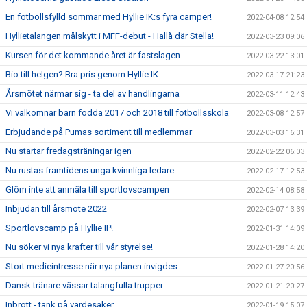
En fotbollsfylld sommar med Hyllie IK:s fyra camper!
2022-04-08 12:54
Hyllietalangen målskytt i MFF-debut - Hallå där Stella!
2022-03-23 09:06
Kursen för det kommande året är fastslagen
2022-03-22 13:01
Bio till helgen? Bra pris genom Hyllie IK
2022-03-17 21:23
Årsmötet närmar sig - ta del av handlingarna
2022-03-11 12:43
Vi välkomnar barn födda 2017 och 2018 till fotbollsskola
2022-03-08 12:57
Erbjudande på Pumas sortiment till medlemmar
2022-03-03 16:31
Nu startar fredagsträningar igen
2022-02-22 06:03
Nu rustas framtidens unga kvinnliga ledare
2022-02-17 12:53
Glöm inte att anmäla till sportlovscampen
2022-02-14 08:58
Inbjudan till årsmöte 2022
2022-02-07 13:39
Sportlovscamp på Hyllie IP!
2022-01-31 14:09
Nu söker vi nya krafter till vår styrelse!
2022-01-28 14:20
Stort medieintresse när nya planen invigdes
2022-01-27 20:56
Dansk tränare vässar talangfulla trupper
2022-01-21 20:27
Inbrott - tänk på värdesaker
2022-01-19 15:07