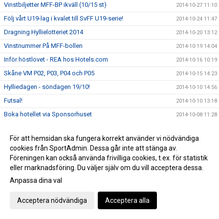
Vinstbiljetter MFF-BP ikväll (10/15 st)
2014-10-27 11:10
Följ vårt U19-lag i kvalet till SvFF U19-serie!
2014-10-24 11:47
Dragning Hyllielotteriet 2014
2014-10-20 13:12
Vinstnummer På MFF-bollen
2014-10-19 14:04
Inför höstlovet - REA hos Hotels.com
2014-10-16 10:19
Skåne VM P02, P03, P04 och P05
2014-10-15 14:23
Hylliedagen - söndagen 19/10!
2014-10-10 14:56
Futsal!
2014-10-10 13:18
Boka hotellet via Sponsorhuset
2014-10-08 11:28
Tränarutbildningar hösten 2014
2014-10-06 11:58
För att hemsidan ska fungera korrekt använder vi nödvändiga
Erbjudande via Sponsorhuset!
2014-09-29 10:19
cookies från SportAdmin. Dessa går inte att stänga av.
Hylliedagen 19:e oktober!
2014-09-23 20:25
Föreningen kan också använda frivilliga cookies, t.ex. för statistik
eller marknadsföring. Du väljer själv om du vill acceptera dessa.
Boka din flygresa via SAS - både du och Hyllie IK får
2014-09-17 11:22
pengar!
Anpassa dina val
Nu startar Hyllie Akademin!
2014-09-10 15:44
Acceptera nödvändiga
Acceptera alla
Uppskjutna matcher
2014-09-10 09:06
Rösta på vår Megan Berg Nobeus i Lokaltidningen