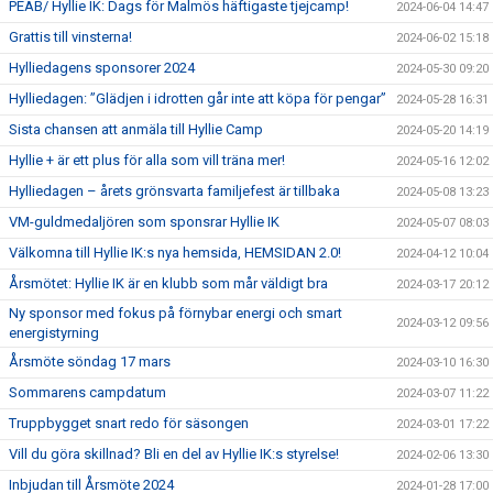
PEAB/ Hyllie IK: Dags för Malmös häftigaste tjejcamp!
2024-06-04 14:47
Grattis till vinsterna!
2024-06-02 15:18
Hylliedagens sponsorer 2024
2024-05-30 09:20
Hylliedagen: ”Glädjen i idrotten går inte att köpa för pengar”
2024-05-28 16:31
Sista chansen att anmäla till Hyllie Camp
2024-05-20 14:19
Hyllie + är ett plus för alla som vill träna mer!
2024-05-16 12:02
Hylliedagen – årets grönsvarta familjefest är tillbaka
2024-05-08 13:23
VM-guldmedaljören som sponsrar Hyllie IK
2024-05-07 08:03
Välkomna till Hyllie IK:s nya hemsida, HEMSIDAN 2.0!
2024-04-12 10:04
Årsmötet: Hyllie IK är en klubb som mår väldigt bra
2024-03-17 20:12
Ny sponsor med fokus på förnybar energi och smart
2024-03-12 09:56
energistyrning
Årsmöte söndag 17 mars
2024-03-10 16:30
Sommarens campdatum
2024-03-07 11:22
Truppbygget snart redo för säsongen
2024-03-01 17:22
Vill du göra skillnad? Bli en del av Hyllie IK:s styrelse!
2024-02-06 13:30
Inbjudan till Årsmöte 2024
2024-01-28 17:00