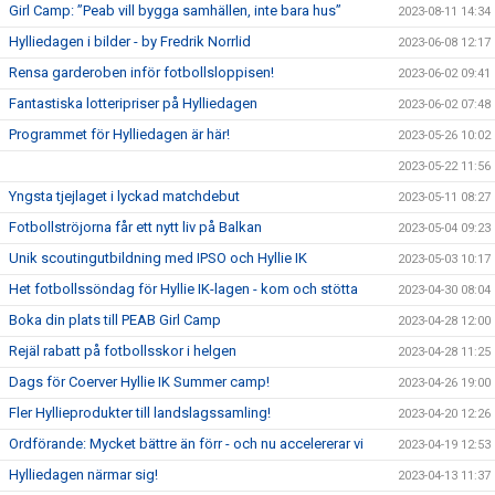
Girl Camp: ”Peab vill bygga samhällen, inte bara hus”
2023-08-11 14:34
Hylliedagen i bilder - by Fredrik Norrlid
2023-06-08 12:17
Rensa garderoben inför fotbollsloppisen!
2023-06-02 09:41
Fantastiska lotteripriser på Hylliedagen
2023-06-02 07:48
Programmet för Hylliedagen är här!
2023-05-26 10:02
2023-05-22 11:56
Yngsta tjejlaget i lyckad matchdebut
2023-05-11 08:27
Fotbollströjorna får ett nytt liv på Balkan
2023-05-04 09:23
Unik scoutingutbildning med IPSO och Hyllie IK
2023-05-03 10:17
Het fotbollssöndag för Hyllie IK-lagen - kom och stötta
2023-04-30 08:04
Boka din plats till PEAB Girl Camp
2023-04-28 12:00
Rejäl rabatt på fotbollsskor i helgen
2023-04-28 11:25
Dags för Coerver Hyllie IK Summer camp!
2023-04-26 19:00
Fler Hyllieprodukter till landslagssamling!
2023-04-20 12:26
Ordförande: Mycket bättre än förr - och nu accelererar vi
2023-04-19 12:53
Hylliedagen närmar sig!
2023-04-13 11:37