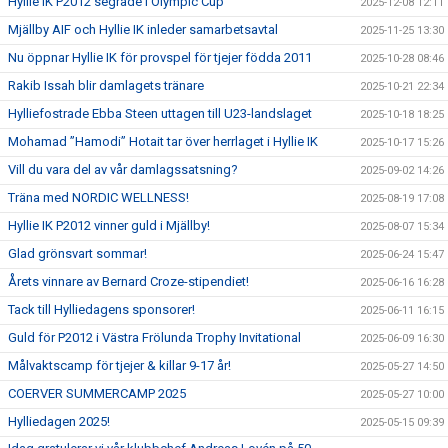
Hyllie IK P2012 segrade i Olympic Cup
2025-12-08 12:11
Mjällby AIF och Hyllie IK inleder samarbetsavtal
2025-11-25 13:30
Nu öppnar Hyllie IK för provspel för tjejer födda 2011
2025-10-28 08:46
Rakib Issah blir damlagets tränare
2025-10-21 22:34
Hylliefostrade Ebba Steen uttagen till U23-landslaget
2025-10-18 18:25
Mohamad ”Hamodi” Hotait tar över herrlaget i Hyllie IK
2025-10-17 15:26
Vill du vara del av vår damlagssatsning?
2025-09-02 14:26
Träna med NORDIC WELLNESS!
2025-08-19 17:08
Hyllie IK P2012 vinner guld i Mjällby!
2025-08-07 15:34
Glad grönsvart sommar!
2025-06-24 15:47
Årets vinnare av Bernard Croze-stipendiet!
2025-06-16 16:28
Tack till Hylliedagens sponsorer!
2025-06-11 16:15
Guld för P2012 i Västra Frölunda Trophy Invitational
2025-06-09 16:30
Målvaktscamp för tjejer & killar 9-17 år!
2025-05-27 14:50
COERVER SUMMERCAMP 2025
2025-05-27 10:00
Hylliedagen 2025!
2025-05-15 09:39