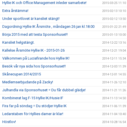
Hyllie IK och Office Management inleder samarbete!
2015-03-25 11:10
Extra årstämma!
2015-02-13 10:10
Under sportlovet är kansliet stängt!
2015-02-12 13:50
Dagordning Hyllie IK Årsmöte , måndagen 26 jan kl.18.00
2015-01-22 21:49
Börja 2015 med att testa Sponsorhuset!!
2015-01-13 10:00
Kansliet helgstängt.
2014-12-22 13:16
Kallelse Årsmöte Hyllie IK - 2015-01-26
2014-12-21 19:04
Välkommen på Luciafirande hos Hyllie IK!
2014-12-11 15:34
Besök vår nya sida hos Sponsorhuset!!
2014-12-03 11:39
Skånecupen 2014/2015
2014-12-01 14:55
Medlemserbjudande på Zacky!
2014-11-26 12:10
Julhandla via Sponsorhuset = Du får dubbel glädje!
2014-11-21 11:26
Kombinerat lag F-15 Hyllie IK/Husie IF
2014-11-13 14:50
Fira far på söndag = Du stödjer Hyllie IK
2014-11-06 11:39
Ledarstaben för Hyllies damer är klar!
2014-11-04 10:40
Höstlov!
2014-10-28 16:54