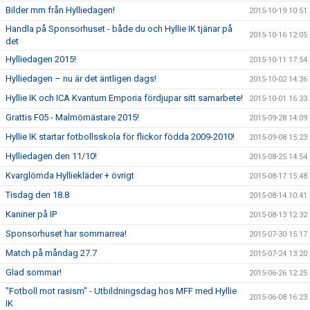
Bilder mm från Hylliedagen!
2015-10-19 10:51
Handla på Sponsorhuset - både du och Hyllie IK tjänar på
2015-10-16 12:05
det
Hylliedagen 2015!
2015-10-11 17:54
Hylliedagen – nu är det äntligen dags!
2015-10-02 14:36
Hyllie IK och ICA Kvantum Emporia fördjupar sitt samarbete!
2015-10-01 16:33
Grattis F05 - Malmömästare 2015!
2015-09-28 14:09
Hyllie IK startar fotbollsskola för flickor födda 2009-2010!
2015-09-08 15:23
Hylliedagen den 11/10!
2015-08-25 14:54
Kvarglömda Hylliekläder + övrigt
2015-08-17 15:48
Tisdag den 18.8
2015-08-14 10:41
Kaniner på IP
2015-08-13 12:32
Sponsorhuset har sommarrea!
2015-07-30 15:17
Match på måndag 27.7
2015-07-24 13:20
Glad sommar!
2015-06-26 12:25
"Fotboll mot rasism" - Utbildningsdag hos MFF med Hyllie
2015-06-08 16:23
IK