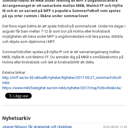
Sommarfotboll av MKB under ledning av MFF:s ungdomstränare.
KIOSKEN
Arrangemanget är ett samarbete mellan MKB, Malmö FF och Hyllie
IK och är en variant på MFF:s populära Sommarfotboll som spelas
på sju orter runtom i Skåne under sommarlovet.
SPONSORER
Det finns inget bättre än att spela fotboll på sommarlovet. Under tre dagar i
HYLLIEDAGEN
augusti får barn mellan 7-12 år som bor på Holma eller Kroksbäck
möjligheten att träna under MFF:s ungdomsledare och lära passa, dribbla
och skjuta som stjärnorna i MFF.
FÖR BESÖKARE
Sommarfotbollen spelas på Hyllie IP och är ett samarrangemang mellan
MEDLEMSKAP
MKB, Hyllie IK och Malmö FF. Du anmäler dig på MKB:s områdeskontor på
Holma eller Kroksbäck och det är kostnadsfritt att delta.
Externa länkar:
http://mff.se/sv-SE/aktuellt/nyheter/Nyheter/2017-05-27_sommarfotboll-
mkb
https://www.mkbfastighet.se/om-mkb/nyheter/2017/maj/fotbollsskola/
Nyhetsarkiv
Jesper Nilsson får strategisk roll i klubben
2026-08-06 12:44