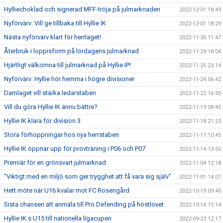
Hylliechoklad och signerad MFF-tröja på julmarknaden
2022-12-01 18:49
Nyförvärv: Vill ge tillbaka till Hyllie IK
2022-12-01 18:29
Nästa nyförvärv klart för herrlaget!
2022-11-30 11:47
Återbruk i loppisform på lördagens julmarknad
2022-11-29 18:04
Hjärtligt välkomna till julmarknad på Hyllie IP!
2022-11-25 23:14
Nyförvärv: Hyllie hör hemma i högre divisioner
2022-11-24 06:42
Damlaget vill stärka ledarstaben
2022-11-22 16:50
Vill du göra Hyllie IK ännu bättre?
2022-11-19 08:45
Hyllie IK klara för division 3
2022-11-18 21:53
Stora förhoppningar hos nya herrstaben
2022-11-17 10:45
Hyllie IK öppnar upp för provträning i P06 och P07
2022-11-14 13:55
Premiär för en grönsvart julmarknad
2022-11-04 12:18
”Viktigt med en miljö som ger trygghet att få vara sig själv”
2022-11-01 14:07
Hett möte när U16 kvalar mot FC Rosengård
2022-10-19 09:40
Sista chansen att anmäla till Pro Defending på höstlovet
2022-10-14 15:14
Hyllie IK:s U15 till nationella ligacupen
2022-09-23 12:17