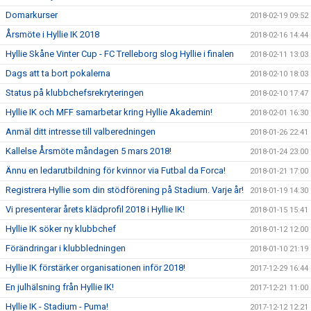
Domarkurser
2018-02-19 09:52
Årsmöte i Hyllie IK 2018
2018-02-16 14:44
Hyllie Skåne Vinter Cup - FC Trelleborg slog Hyllie i finalen
2018-02-11 13:03
Dags att ta bort pokalerna
2018-02-10 18:03
Status på klubbchefsrekryteringen
2018-02-10 17:47
Hyllie IK och MFF samarbetar kring Hyllie Akademin!
2018-02-01 16:30
Anmäl ditt intresse till valberedningen
2018-01-26 22:41
Kallelse Årsmöte måndagen 5 mars 2018!
2018-01-24 23:00
Ännu en ledarutbildning för kvinnor via Futbal da Forca!
2018-01-21 17:00
Registrera Hyllie som din stödförening på Stadium. Varje år!
2018-01-19 14:30
Vi presenterar årets klädprofil 2018 i Hyllie IK!
2018-01-15 15:41
Hyllie IK söker ny klubbchef
2018-01-12 12:00
Förändringar i klubbledningen
2018-01-10 21:19
Hyllie IK förstärker organisationen inför 2018!
2017-12-29 16:44
En julhälsning från Hyllie IK!
2017-12-21 11:00
Hyllie IK - Stadium - Puma!
2017-12-12 12:21