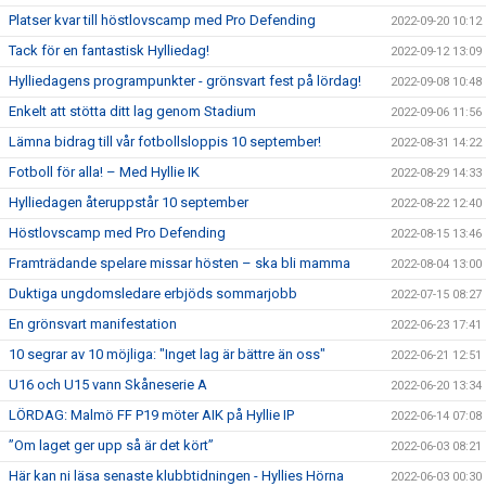
Platser kvar till höstlovscamp med Pro Defending
2022-09-20 10:12
Tack för en fantastisk Hylliedag!
2022-09-12 13:09
Hylliedagens programpunkter - grönsvart fest på lördag!
2022-09-08 10:48
Enkelt att stötta ditt lag genom Stadium
2022-09-06 11:56
Lämna bidrag till vår fotbollsloppis 10 september!
2022-08-31 14:22
Fotboll för alla! – Med Hyllie IK
2022-08-29 14:33
Hylliedagen återuppstår 10 september
2022-08-22 12:40
Höstlovscamp med Pro Defending
2022-08-15 13:46
Framträdande spelare missar hösten – ska bli mamma
2022-08-04 13:00
Duktiga ungdomsledare erbjöds sommarjobb
2022-07-15 08:27
En grönsvart manifestation
2022-06-23 17:41
10 segrar av 10 möjliga: "Inget lag är bättre än oss"
2022-06-21 12:51
U16 och U15 vann Skåneserie A
2022-06-20 13:34
LÖRDAG: Malmö FF P19 möter AIK på Hyllie IP
2022-06-14 07:08
”Om laget ger upp så är det kört”
2022-06-03 08:21
Här kan ni läsa senaste klubbtidningen - Hyllies Hörna
2022-06-03 00:30