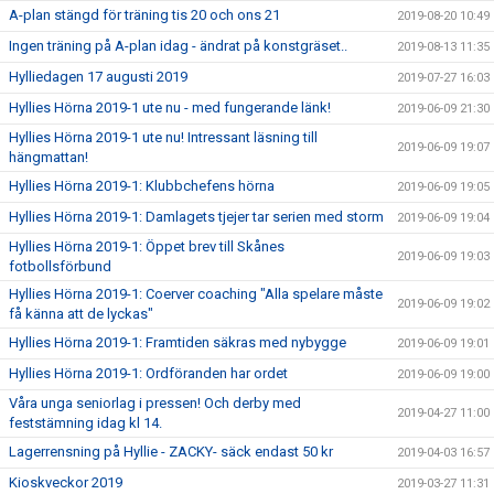
A-plan stängd för träning tis 20 och ons 21
2019-08-20 10:49
Ingen träning på A-plan idag - ändrat på konstgräset..
2019-08-13 11:35
Hylliedagen 17 augusti 2019
2019-07-27 16:03
Hyllies Hörna 2019-1 ute nu - med fungerande länk!
2019-06-09 21:30
Hyllies Hörna 2019-1 ute nu! Intressant läsning till
2019-06-09 19:07
hängmattan!
Hyllies Hörna 2019-1: Klubbchefens hörna
2019-06-09 19:05
Hyllies Hörna 2019-1: Damlagets tjejer tar serien med storm
2019-06-09 19:04
Hyllies Hörna 2019-1: Öppet brev till Skånes
2019-06-09 19:03
fotbollsförbund
Hyllies Hörna 2019-1: Coerver coaching "Alla spelare måste
2019-06-09 19:02
få känna att de lyckas"
Hyllies Hörna 2019-1: Framtiden säkras med nybygge
2019-06-09 19:01
Hyllies Hörna 2019-1: Ordföranden har ordet
2019-06-09 19:00
Våra unga seniorlag i pressen! Och derby med
2019-04-27 11:00
feststämning idag kl 14.
Lagerrensning på Hyllie - ZACKY- säck endast 50 kr
2019-04-03 16:57
Kioskveckor 2019
2019-03-27 11:31