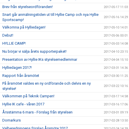
Brev från styrelseordföranden!
2017-05-17 11:03
Snart går anmälningstiden ut till Hyllie Camp och nya Hyllie
2017-05-16 14:29
Sportscamp!
Välkomna på Hylliedagen!
2017-05-10 14:01
Debut!
2017-05-06 00:01
HYLLIE CAMP!
2017-05-03 14:08
Nu börjar vi sälja årets supporterpaket!
2017-04-10 23:15
Presentation av Hyllie IKs styrelsemedlemmar
2017-04-04 15:10
Hylliedagen 2017!
2017-03-31 14:36
Rapport från årsmötet
2017-03-30 11:25
På årsmötet valdes en ny ordförande och delvis en ny
2017-03-22 10:16
styrelse!
Välkommen på Teknik Campen!
2017-03-17 14:58
Hyllie IK cafe - våren 2017
2017-03-16 17:06
Årsstämma 6 mars - Förslag från styrelsen
2017-03-01 09:19
Domarkurs
2017-02-28 13:50
Valberedningens förslag Årsmöte 2017
2017-02-24 14:39