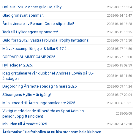
Hyllie IK P2012 vinner guld i Mjällby!
2025-08-07 15:34
Glad grönsvart sommar!
2025-06-24 15:47
Årets vinnare av Bernard Croze-stipendiet!
2025-06-16 16:28
Tack till Hylliedagens sponsorer!
2025-06-11 16:15
Guld för P2012 i Västra Frölunda Trophy Invitational
2025-06-09 16:30
Målvaktscamp för tjejer & killar 9-17 år!
2025-05-27 14:50
COERVER SUMMERCAMP 2025
2025-05-27 10:00
Hylliedagen 2025!
2025-05-15 09:39
Idag gratulerar vi vår klubbchef Andreas Lovén på 50-
2025-04-15 11:50
årsdagen
Dagordning Årsmöte söndag 16 mars 2025
2025-03-09 14:24
Säsongens Hyllie + är igång!
2025-03-07 20:04
Milo utsedd till Årets ungdomsledare 2025
2025-03-06 19:31
Viktigt meddelande till berörda av SportAdmins
2025-02-08
personuppgiftsincident
Inbjudan till Årsmöte 2025
2025-02-04 17:18
Årskrönika: "Tjejfotbollen är nu lika stor som hela klubben