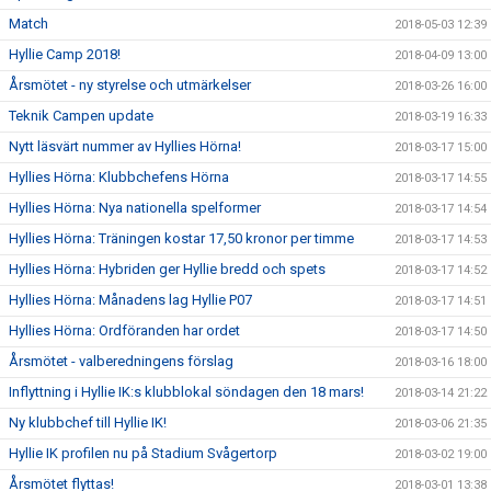
Match
2018-05-03 12:39
Hyllie Camp 2018!
2018-04-09 13:00
Årsmötet - ny styrelse och utmärkelser
2018-03-26 16:00
Teknik Campen update
2018-03-19 16:33
Nytt läsvärt nummer av Hyllies Hörna!
2018-03-17 15:00
Hyllies Hörna: Klubbchefens Hörna
2018-03-17 14:55
Hyllies Hörna: Nya nationella spelformer
2018-03-17 14:54
Hyllies Hörna: Träningen kostar 17,50 kronor per timme
2018-03-17 14:53
Hyllies Hörna: Hybriden ger Hyllie bredd och spets
2018-03-17 14:52
Hyllies Hörna: Månadens lag Hyllie P07
2018-03-17 14:51
Hyllies Hörna: Ordföranden har ordet
2018-03-17 14:50
Årsmötet - valberedningens förslag
2018-03-16 18:00
Inflyttning i Hyllie IK:s klubblokal söndagen den 18 mars!
2018-03-14 21:22
Ny klubbchef till Hyllie IK!
2018-03-06 21:35
Hyllie IK profilen nu på Stadium Svågertorp
2018-03-02 19:00
Årsmötet flyttas!
2018-03-01 13:38