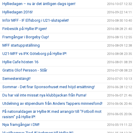
Hylliedagen – nu är det äntligen dags igen!
2016-10-07 12:32
Hylliedagen 2016!
2016-09-22 14:11
Inför MFF - IF Elfsborg i U21-slutspelet!
2016-08-30 10:40
Finbesök på Hyllie IP igen!
2016-08-28 21:40
Framgångar i Borgeby Cup!
2016-08-15 12:55
MFF startuppställning
2016-08-09 12:38
U21-MFF vs IFK Göteborg på Hyllie IP!
2016-08-08 23:35
Hyllie Cafe hösten 16
2016-08-01 08:39
Grattis Olof Persson - 50år
2016-07-08 08:23
Semesterstängt!
2016-07-01 10:13
Sommar - Det firar Sponsorhuset med höjd ersättning!
2016-06-28 12:12
Du har väl inte missat nya klubbjackan från Puma!
2016-06-07 21:46
Utdelning av stipendium från Anders Tappers minnesfond!
2016-06-06 20:46
På nationaldagen är Hyllie IK med arrangör till "Fotboll mot
2016-06-05 20:06
rasism" på Hyllie IP!
Nya framgångar i DM!
2016-05-19 11:22
Vi välkomnar Ziad Al-turkmani till Hyllie IK!