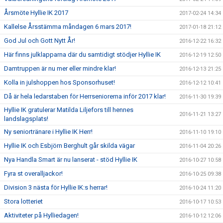
Årsmöte Hyllie IK 2017
2017-02-24 14:34
Kallelse Årsstämma måndagen 6 mars 2017!
2017-01-18 21:12
God Jul och Gott Nytt År!
2016-12-22 16:32
Här finns julklapparna där du samtidigt stödjer Hyllie IK
2016-12-19 12:50
Damtruppen är nu mer eller mindre klar!
2016-12-13 21:25
Kolla in julshoppen hos Sponsorhuset!
2016-12-12 10:41
Då är hela ledarstaben för Herrseniorerna inför 2017 klar!
2016-11-30 19:39
Hyllie IK gratulerar Matilda Liljefors till hennes
2016-11-21 13:27
landslagsplats!
Ny seniortränare i Hyllie IK Herr!
2016-11-10 19:10
Hyllie IK och Esbjörn Berghult går skilda vägar
2016-11-04 20:26
Nya Handla Smart är nu lanserat - stöd Hyllie IK
2016-10-27 10:58
Fyra st overalljackor!
2016-10-25 09:38
Division 3 nästa för Hyllie IK:s herrar!
2016-10-24 11:20
Stora lotteriet
2016-10-17 10:53
Aktiviteter på Hylliedagen!
2016-10-12 12:06