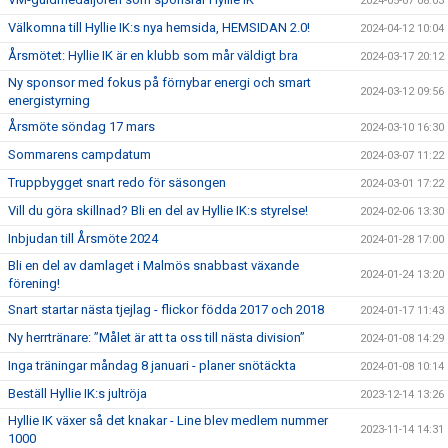
2024-05-07 08:03
Välkomna till Hyllie IK:s nya hemsida, HEMSIDAN 2.0!
2024-04-12 10:04
Årsmötet: Hyllie IK är en klubb som mår väldigt bra
2024-03-17 20:12
Ny sponsor med fokus på förnybar energi och smart
2024-03-12 09:56
energistyrning
Årsmöte söndag 17 mars
2024-03-10 16:30
Sommarens campdatum
2024-03-07 11:22
Truppbygget snart redo för säsongen
2024-03-01 17:22
Vill du göra skillnad? Bli en del av Hyllie IK:s styrelse!
2024-02-06 13:30
Inbjudan till Årsmöte 2024
2024-01-28 17:00
Bli en del av damlaget i Malmös snabbast växande
2024-01-24 13:20
förening!
Snart startar nästa tjejlag - flickor födda 2017 och 2018
2024-01-17 11:43
Ny herrtränare: ”Målet är att ta oss till nästa division”
2024-01-08 14:29
Inga träningar måndag 8 januari - planer snötäckta
2024-01-08 10:14
Beställ Hyllie IK:s jultröja
2023-12-14 13:26
Hyllie IK växer så det knakar - Line blev medlem nummer
2023-11-14 14:31
1000