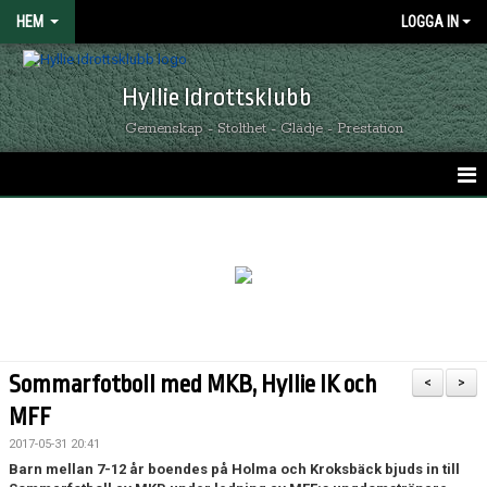
HEM
LOGGA IN
Hyllie Idrottsklubb
Gemenskap - Stolthet - Glädje - Prestation
HEM
GRÖNSVARTA NYHETER
KALENDER
MATCHER
Sommarfotboll med MKB, Hyllie IK och
<
>
OM HYLLIE IK
MFF
2017-05-31 20:41
KONTAKT
Barn mellan 7-12 år boendes på Holma och Kroksbäck bjuds in till