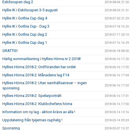
Eskilscupen dag 2
2018-08-04 21:50
Hyllie IK i Eskilscupen 3-5 augusti
2018-08-03 21:31
Hyllie IK i Gothia Cup dag 4
2018-07-20 21:29
Hyllie IK i Gothia Cup - Dag 3
2018-07-18 16:25
Hyllie IK i Gothia Cup dag 2
2018-07-17 20:10
Hyllie IK i Gothia Cup dag 1
2018-07-16 16:29
GRATTIS!
2018-06-18 08:00
Härlig sommarläsning i Hyllies Hörna nr 2 2018!
2018-06-16 17:20
Hyllies Hörna 2018-2: Ordföranden har ordet
2018-06-16 17:05
Hyllies Hörna 2018-2: Månadens lag F14
2018-06-16 17:04
Hyllies Hörna 2018-2: Utan samhällsansvar – ingen
2018-06-16 17:02
sponsring
Hyllies Hörna 2018-2: Spelarporträtt
2018-06-16 17:01
Hyllies Hörna 2018-2: Klubbchefens hörna
2018-06-16 17:00
Information om ny lag - aktion krävs av alla !
2018-05-14 13:16
Uppdatering från tjejernas cuphelg !
2018-05-14 09:03
Sponsring
2018-05-07 15:37