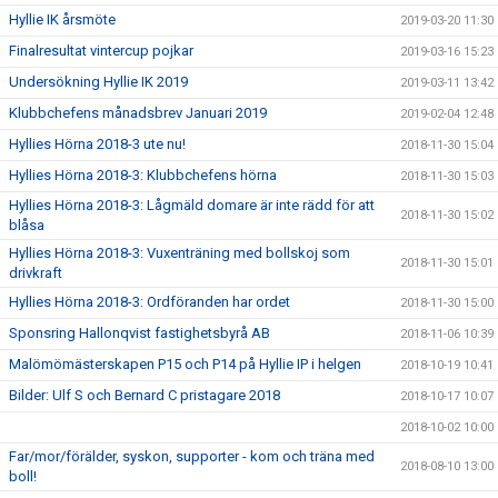
Hyllie IK årsmöte
2019-03-20 11:30
Finalresultat vintercup pojkar
2019-03-16 15:23
Undersökning Hyllie IK 2019
2019-03-11 13:42
Klubbchefens månadsbrev Januari 2019
2019-02-04 12:48
Hyllies Hörna 2018-3 ute nu!
2018-11-30 15:04
Hyllies Hörna 2018-3: Klubbchefens hörna
2018-11-30 15:03
Hyllies Hörna 2018-3: Lågmäld domare är inte rädd för att
2018-11-30 15:02
blåsa
Hyllies Hörna 2018-3: Vuxenträning med bollskoj som
2018-11-30 15:01
drivkraft
Hyllies Hörna 2018-3: Ordföranden har ordet
2018-11-30 15:00
Sponsring Hallonqvist fastighetsbyrå AB
2018-11-06 10:39
Malömömästerskapen P15 och P14 på Hyllie IP i helgen
2018-10-19 10:41
Bilder: Ulf S och Bernard C pristagare 2018
2018-10-17 10:07
2018-10-02 10:00
Far/mor/förälder, syskon, supporter - kom och träna med
2018-08-10 13:00
boll!