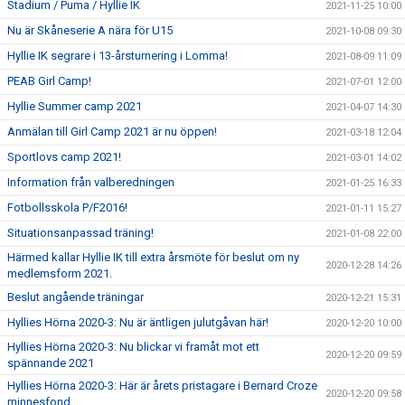
Stadium / Puma / Hyllie IK
2021-11-25 10:00
Nu är Skåneserie A nära för U15
2021-10-08 09:30
Hyllie IK segrare i 13-årsturnering i Lomma!
2021-08-09 11:09
PEAB Girl Camp!
2021-07-01 12:00
Hyllie Summer camp 2021
2021-04-07 14:30
Anmälan till Girl Camp 2021 är nu öppen!
2021-03-18 12:04
Sportlovs camp 2021!
2021-03-01 14:02
Information från valberedningen
2021-01-25 16:33
Fotbollsskola P/F2016!
2021-01-11 15:27
Situationsanpassad träning!
2021-01-08 22:00
Härmed kallar Hyllie IK till extra årsmöte för beslut om ny
2020-12-28 14:26
medlemsform 2021.
Beslut angående träningar
2020-12-21 15:31
Hyllies Hörna 2020-3: Nu är äntligen julutgåvan här!
2020-12-20 10:00
Hyllies Hörna 2020-3: Nu blickar vi framåt mot ett
2020-12-20 09:59
spännande 2021
Hyllies Hörna 2020-3: Här är årets pristagare i Bernard Croze
2020-12-20 09:58
minnesfond