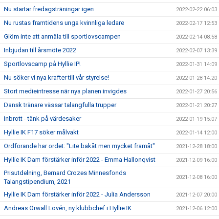
Nu startar fredagsträningar igen
2022-02-22 06:03
Nu rustas framtidens unga kvinnliga ledare
2022-02-17 12:53
Glöm inte att anmäla till sportlovscampen
2022-02-14 08:58
Inbjudan till årsmöte 2022
2022-02-07 13:39
Sportlovscamp på Hyllie IP!
2022-01-31 14:09
Nu söker vi nya krafter till vår styrelse!
2022-01-28 14:20
Stort medieintresse när nya planen invigdes
2022-01-27 20:56
Dansk tränare vässar talangfulla trupper
2022-01-21 20:27
Inbrott - tänk på värdesaker
2022-01-19 15:07
Hyllie IK F17 söker målvakt
2022-01-14 12:00
Ordförande har ordet: "Lite bakåt men mycket framåt"
2021-12-28 18:00
Hyllie IK Dam förstärker inför 2022 - Emma Hallonqvist
2021-12-09 16:00
Prisutdelning, Bernard Crozes Minnesfonds
2021-12-08 16:00
Talangstipendium, 2021
Hyllie IK Dam förstärker inför 2022 - Julia Andersson
2021-12-07 20:00
Andreas Örwall Lovén, ny klubbchef i Hyllie IK
2021-12-06 12:00