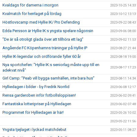
Kvaldags för damerna i morgon
2023-10-25 14:33
Kvalmatch för herrlaget på lördag
2023-10-12 13:13
Höstlovscamp med Hyllie IK/ Pro Defending
2023-09-22 08:43
Edda Persson är Hyllie IK:s yngsta spelare någonsin
2023-09-06 08:00
”De är så otroligt glada över att tillhöra ett lag”
2023-09-02 11:53
Angående FC Köpenhamns träningar på Hyllie IP
2023-08-27 21:44
Hyllie IK-legendar och ordförande fyller 60 år
2023-08-18 19:00
Nya sportchefen: ”Hyllie IK:s seniorlag måste upp till en
2023-08-17 17:23
adekvat nivå”
Girl Camp: ”Peab vill bygga samhällen, inte bara hus”
2023-08-11 14:34
Hylliedagen i bilder - by Fredrik Norrlid
2023-06-08 12:17
Rensa garderoben inför fotbollsloppisen!
2023-06-02 09:41
Fantastiska lotteripriser på Hylliedagen
2023-06-02 07:48
Programmet för Hylliedagen är här!
2023-05-26 10:02
2023-05-22 11:56
Yngsta tjejlaget i lyckad matchdebut
2023-05-11 08:27