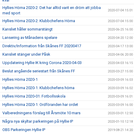
kvar
Hyllies Hörna 2020-2: Det har alltid varit en dröm att jobba
2020-07-04 15:01
med sport
Hyllies Hörna 2020-2: Klubbchefens Hörna
2020-07-04 15:00
Kansliet håller sommarstängt
2020-06-25 16:00
Lansering av Månadens spelare
2020-04-20 12:00
Direktiv/Information från Skånes FF 20200417
2020-04-17 13:00
Kansliet stänger under Påsk
2020-04-06 20:00
Uppdatering Hyllie IK kring Corona 2020-04-03
2020-04-03 16:15
Beslut angående seriestart från Skånes FF
2020-03-27 15:00
Hyllies Hörna 2020-1
2020-03-09 16:03
Hyllies Hörna 2020-1: Klubbchefens hörna
2020-03-09 16:02
Hyllies Hörna 2020-01: Fotbollsskola
2020-03-09 16:01
Hyllies Hörna 2020-1: Ordföranden har ordet
2020-03-09 16:00
Valberedningens förslag till Årsmöte 10 mars
2020-03-01 12:50
Några nya skyltar parkeringen på Hyllie IP
2020-01-10 12:18
OBS Parkeringen Hyllie IP
2019-08-21 14:20