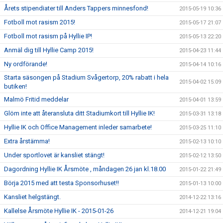
Årets stipendiater till Anders Tappers minnesfond!
2015-05-19 10:36
Fotboll mot rasism 2015!
2015-05-17 21:07
Fotboll mot rasism på Hyllie IP!
2015-05-13 22:20
Anmäl dig till Hyllie Camp 2015!
2015-04-23 11:44
Ny ordförande!
2015-04-14 10:16
Starta säsongen på Stadium Svågertorp, 20% rabatt i hela
2015-04-02 15:09
butiken!
Malmö Fritid meddelar
2015-04-01 13:59
Glöm inte att återansluta ditt Stadiumkort till Hyllie IK!
2015-03-31 13:18
Hyllie IK och Office Management inleder samarbete!
2015-03-25 11:10
Extra årstämma!
2015-02-13 10:10
Under sportlovet är kansliet stängt!
2015-02-12 13:50
Dagordning Hyllie IK Årsmöte , måndagen 26 jan kl.18.00
2015-01-22 21:49
Börja 2015 med att testa Sponsorhuset!!
2015-01-13 10:00
Kansliet helgstängt.
2014-12-22 13:16
Kallelse Årsmöte Hyllie IK - 2015-01-26
2014-12-21 19:04