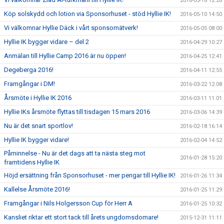
2016-05-18 12:26
Köp solskydd och lotion via Sponsorhuset - stöd Hyllie IK!
2016-05-10 14:50
Vi välkomnar Hyllie Däck i vårt sponsornätverk!
2016-05-05 08:00
Hyllie IK bygger vidare – del 2
2016-04-29 10:27
Anmälan till Hyllie Camp 2016 är nu öppen!
2016-04-25 12:41
Degeberga 2016!
2016-04-11 12:55
Framgångar i DM!
2016-03-22 12:08
Årsmöte i Hyllie IK 2016
2016-03-11 11:01
Hyllie IKs årsmöte flyttas till tisdagen 15 mars 2016
2016-03-06 14:39
Nu är det snart sportlov!
2016-02-18 16:14
Hyllie IK bygger vidare!
2016-02-04 14:52
Påminnelse - Nu är det dags att ta nästa steg mot
2016-01-28 15:20
framtidens Hyllie IK
Höjd ersättning från Sponsorhuset - mer pengar till Hyllie IK!
2016-01-26 11:34
Kallelse Årsmöte 2016!
2016-01-25 11:29
Framgångar i Nils Holgersson Cup för Herr A
2016-01-25 10:32
Kansliet riktar ett stort tack till årets ungdomsdomare!
2015-12-31 11:11