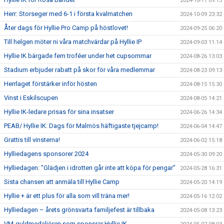
2024-10-11 09:13
Herr: Storseger med 6-1 i första kvalmatchen
2024-10-09 23:32
Åter dags för Hyllie Pro Camp på höstlovet!
2024-09-25 06:20
Till helgen möter ni våra matchvärdar på Hyllie IP
2024-09-03 11:14
Hyllie IK bärgade fem troféer under het cupsommar
2024-08-26 13:03
Stadium erbjuder rabatt på skor för våra medlemmar
2024-08-23 09:13
Herrlaget förstärker inför hösten
2024-08-15 15:30
Vinst i Eskilscupen
2024-08-05 14:21
Hyllie IK-ledare prisas för sina insatser
2024-06-26 14:34
PEAB/ Hyllie IK: Dags för Malmös häftigaste tjejcamp!
2024-06-04 14:47
Grattis till vinsterna!
2024-06-02 15:18
Hylliedagens sponsorer 2024
2024-05-30 09:20
Hylliedagen: ”Glädjen i idrotten går inte att köpa för pengar”
2024-05-28 16:31
Sista chansen att anmäla till Hyllie Camp
2024-05-20 14:19
Hyllie + är ett plus för alla som vill träna mer!
2024-05-16 12:02
Hylliedagen – årets grönsvarta familjefest är tillbaka
2024-05-08 13:23
VM-guldmedaljören som sponsrar Hyllie IK