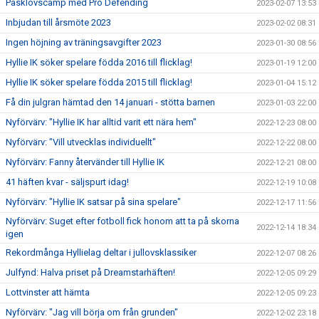
Påsklovscamp med Pro Defending
2023-02-07 13:53
Inbjudan till årsmöte 2023
2023-02-02 08:31
Ingen höjning av träningsavgifter 2023
2023-01-30 08:56
Hyllie IK söker spelare födda 2016 till flicklag!
2023-01-19 12:00
Hyllie IK söker spelare födda 2015 till flicklag!
2023-01-04 15:12
Få din julgran hämtad den 14 januari - stötta barnen
2023-01-03 22:00
Nyförvärv: "Hyllie IK har alltid varit ett nära hem"
2022-12-23 08:00
Nyförvärv: "Vill utvecklas individuellt"
2022-12-22 08:00
Nyförvärv: Fanny återvänder till Hyllie IK
2022-12-21 08:00
41 häften kvar - säljspurt idag!
2022-12-19 10:08
Nyförvärv: "Hyllie IK satsar på sina spelare"
2022-12-17 11:56
Nyförvärv: Suget efter fotboll fick honom att ta på skorna
2022-12-14 18:34
igen
Rekordmånga Hyllielag deltar i jullovsklassiker
2022-12-07 08:26
Julfynd: Halva priset på Dreamstarhäften!
2022-12-05 09:29
Lottvinster att hämta
2022-12-05 09:23
Nyförvärv: "Jag vill börja om från grunden"
2022-12-02 23:18