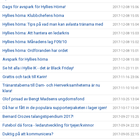
Dags för avspark för Hyllies Hörna!
2017-12-08 15:06
Hyllies hörna: Klubbchefens hörna
2017-12-08 15:05
Hyllies hörna: Tips på vad man kan avlasta tränarna med
2017-12-08 15:04
Hyllies hörna: Att hantera en ledarkris
2017-12-08 15:03
Hyllies hörna: Månadens lag F09/10
2017-12-08 15:02
Hyllies hörna: Ordföranden har ordet
2017-12-08 15:01
Avspark för Hyllies hörna
2017-12-08 15:00
Se hit alla i Hyllie IK - det är Black Friday!
2017-11-23 11:01
Grattis och tack till Karin!
2017-11-16 23:06
Tränarstaberna till Dam- och Herrverksamheterna är nu
2017-11-10 10:41
klara!
Olof prisad av Bengt Madsens ungdomsfond
2017-10-25 13:04
Då har vi fått in de populära supporterpaketen i lager igen!
2017-10-17 13:04
Bernard Crozes talangstipendium 2017!
2017-09-27 15:25
Futebol dá forca - ledarutveckling för tjejer/kvinnor
2017-09-24 22:32
Duktig på att kommunicera?
2017-09-05 22:15