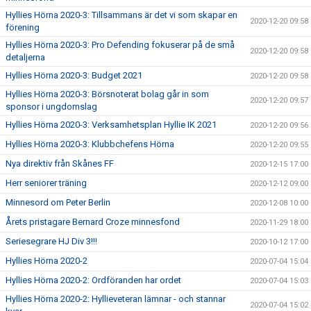
Hyllies Hörna 2020-3: Tillsammans är det vi som skapar en
2020-12-20 09:58
förening
Hyllies Hörna 2020-3: Pro Defending fokuserar på de små
2020-12-20 09:58
detaljerna
Hyllies Hörna 2020-3: Budget 2021
2020-12-20 09:58
Hyllies Hörna 2020-3: Börsnoterat bolag går in som
2020-12-20 09:57
sponsor i ungdomslag
Hyllies Hörna 2020-3: Verksamhetsplan Hyllie IK 2021
2020-12-20 09:56
Hyllies Hörna 2020-3: Klubbchefens Hörna
2020-12-20 09:55
Nya direktiv från Skånes FF
2020-12-15 17:00
Herr seniorer träning
2020-12-12 09:00
Minnesord om Peter Berlin
2020-12-08 10:00
Årets pristagare Bernard Croze minnesfond
2020-11-29 18:00
Seriesegrare HJ Div 3!!!
2020-10-12 17:00
Hyllies Hörna 2020-2
2020-07-04 15:04
Hyllies Hörna 2020-2: Ordföranden har ordet
2020-07-04 15:03
Hyllies Hörna 2020-2: Hyllieveteran lämnar - och stannar
2020-07-04 15:02