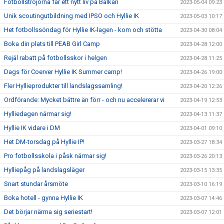
Fotbollströjorna får ett nytt liv på Balkan
2023-05-04 09:23
Unik scoutingutbildning med IPSO och Hyllie IK
2023-05-03 10:17
Het fotbollssöndag för Hyllie IK-lagen - kom och stötta
2023-04-30 08:04
Boka din plats till PEAB Girl Camp
2023-04-28 12:00
Rejäl rabatt på fotbollsskor i helgen
2023-04-28 11:25
Dags för Coerver Hyllie IK Summer camp!
2023-04-26 19:00
Fler Hyllieprodukter till landslagssamling!
2023-04-20 12:26
Ordförande: Mycket bättre än förr - och nu accelererar vi
2023-04-19 12:53
Hylliedagen närmar sig!
2023-04-13 11:37
Hyllie IK vidare i DM
2023-04-01 09:10
Het DM-torsdag på Hyllie IP!
2023-03-27 18:34
Pro fotbollsskola i påsk närmar sig!
2023-03-26 20:13
Hylliepåg på landslagsläger
2023-03-15 13:35
Snart stundar årsmöte
2023-03-10 16:19
Boka hotell - gynna Hyllie IK
2023-03-07 14:46
Det börjar närma sig seriestart!
2023-03-07 12:01