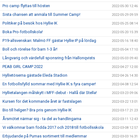
Pro camp flyttas till hösten
2022-05-30 12:46
Sista chansen att anmäla till Summer Camp!
2022-05-29 09:59
Politiker på besök hos Hyllie IK
2022-05-25 08:14
Boka Pro-fotbollskola!
2022-05-20 15:39
P19-allsvenskan: Malmö FF gästar Hyllie IP på lördag
2022-05-16 18:40
Boll och rörelse för barn 1-3 år!
2022-05-04 17:10
Långvarig och värdefull sponsring från Hallonqvists
2022-05-03 09:40
PEAB GIRL CAMP 2022
2022-04-27 12:00
Hyllietöserna gästade Eleda Stadion
2022-04-26 14:30
En fotbollsfylld sommar med Hyllie IK:s fyra camper!
2022-04-08 12:54
Hyllietalangen målskytt i MFF-debut - Hallå där Stella!
2022-03-23 09:06
Kursen för det kommande året är fastslagen
2022-03-22 13:01
Bio till helgen? Bra pris genom Hyllie IK
2022-03-17 21:23
Årsmötet närmar sig - ta del av handlingarna
2022-03-11 12:43
Vi välkomnar barn födda 2017 och 2018 till fotbollsskola
2022-03-08 12:57
Erbjudande på Pumas sortiment till medlemmar
2022-03-03 16:31