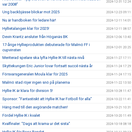
2024-12-31 12:24
var 2008"
Ung backbjässe blickar mot 2025
2024-12-23 09:11
Nu är handboken för ledare här!
2024-12-11 14:01
Hyllietalangen klar för 2025!
2024-12-11 08:57
Devin Krantz ansluter från Höganäs BK
2024-12-06 13:40
17-årige Hyllieprodukten debuterade för Malmö FF i
2024-12-01 20:25
cupvinsten
Meriterad spelare ska lyfta Hyllie IK till nästa nivå
2024-11-27 17:11
Skyttekungen Eric Junior lovar fortsatt succé nästa år
2024-11-24 17:29
Försvarsgeneralen Moula klar för 2025
2024-11-24 17:15
Malmö stad röjer ingen snö på planerna
2024-11-22 13:50
Hyllie IK är klara för division 5!
2024-10-28 11:47
Sponsor: ”Fantastiskt att Hyllie IK har Fotboll för alla”
2024-10-22 11:41
Häng med till den avgörande matchen!
2024-10-21 10:31
Fördel Hyllie IK i kvalet
2024-10-20 11:49
Kvalfinaler: ”Dags att krama ur det sista”
2024-10-18 08:18
Hyllie IK för Rosa Bandet