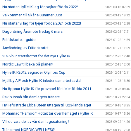
Nu startar Hyllie IK lag för pojkar födda 2022!
2026-03-18 07:39
Välkommen till Skåne Summer Cup!
2026-03-12 19:12
Nu startar vi lag för tjejer födda 2021 och 2022!
2026-03-12 12:28
Dagordning Årsmöte fredag 6 mars
2026-02-24 17:21
Fritidskortet - guide
2026-01-22 14:59
Användning av Fritidskortet
2026-01-21 11:09
2026 blir startskottet för det nya Hyllie IK
2025-12-23 12:40
Nordic Law tillbaka på planen!
2025-12-15 12:00
Hyllie IK P2012 segrade i Olympic Cup
2025-12-08 12:11
Mjällby AIF och Hyllie IK inleder samarbetsavtal
2025-11-25 13:30
Nu öppnar Hyllie IK för provspel för tjejer födda 2011
2025-10-28 08:46
Rakib Issah blir damlagets tränare
2025-10-21 22:34
Hylliefostrade Ebba Steen uttagen till U23-landslaget
2025-10-18 18:25
Mohamad ”Hamodi” Hotait tar över herrlaget i Hyllie IK
2025-10-17 15:26
Vill du vara del av vår damlagssatsning?
2025-09-02 14:26
Träna med NORDIC WELLNESS!
2025-08-19 17:08