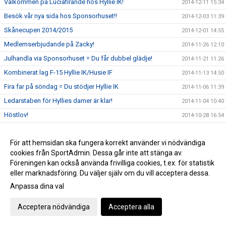
Välkommen på Luciafirande hos Hyllie IK!
2014-12-11 15:34
Besök vår nya sida hos Sponsorhuset!!
2014-12-03 11:39
Skånecupen 2014/2015
2014-12-01 14:55
Medlemserbjudande på Zacky!
2014-11-26 12:10
Julhandla via Sponsorhuset = Du får dubbel glädje!
2014-11-21 11:26
Kombinerat lag F-15 Hyllie IK/Husie IF
2014-11-13 14:50
Fira far på söndag = Du stödjer Hyllie IK
2014-11-06 11:39
Ledarstaben för Hyllies damer är klar!
2014-11-04 10:40
Höstlov!
2014-10-28 16:54
Vinstbiljetter MFF-BP ikväll (10/15 st)
2014-10-27 11:10
För att hemsidan ska fungera korrekt använder vi nödvändiga
Följ vårt U19-lag i kvalet till SvFF U19-serie!
2014-10-24 11:47
cookies från SportAdmin. Dessa går inte att stänga av.
Dragning Hyllielotteriet 2014
2014-10-20 13:12
Föreningen kan också använda frivilliga cookies, t.ex. för statistik
Vinstnummer På MFF-bollen
2014-10-19 14:04
eller marknadsföring. Du väljer själv om du vill acceptera dessa.
Inför höstlovet - REA hos Hotels.com
Anpassa dina val
2014-10-16 10:19
Skåne VM P02, P03, P04 och P05
2014-10-15 14:23
Acceptera nödvändiga
Acceptera alla
Hylliedagen - söndagen 19/10!
2014-10-10 14:56