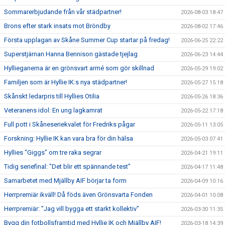
Sommarerbjudande från vår städpartner!
2026-08-03 18:47
Brons efter stark insats mot Bröndby
2026-08-02 17:46
Första upplagan av Skåne Summer Cup startar på fredag!
2026-06-25 22:22
Superstjärnan Hanna Bennison gästade tjejlag
2026-06-23 14:44
Hyllieganerna är en grönsvart armé som gör skillnad
2026-05-29 19:02
Familjen som är Hyllie IK:s nya städpartner!
2026-05-27 15:18
Skånskt ledarpris till Hyllies Otilia
2026-05-26 18:36
Veteranens idol: En ung lagkamrat
2026-05-22 17:18
Full pott i Skåneseriekvalet för Fredriks pågar
2026-05-11 13:05
Forskning: Hyllie IK kan vara bra för din hälsa
2026-05-03 07:41
Hyllies "Giggs" om tre raka segrar
2026-04-21 19:11
Tidig seriefinal: "Det blir ett spännande test"
2026-04-17 11:48
Samarbetet med Mjällby AIF börjar ta form
2026-04-09 10:16
Herrpremiär ikväll! Då föds även Grönsvarta Fonden
2026-04-01 10:08
Herrpremiär: "Jag vill bygga ett starkt kollektiv"
2026-03-30 11:35
Bygg din fotbollsframtid med Hyllie IK och Mjällby AIF!
2026-03-18 14:39