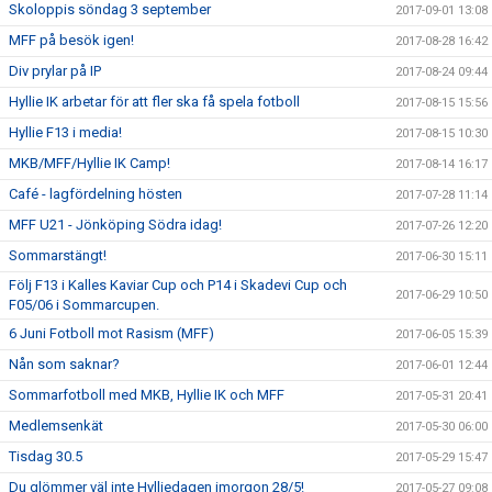
Skoloppis söndag 3 september
2017-09-01 13:08
MFF på besök igen!
2017-08-28 16:42
Div prylar på IP
2017-08-24 09:44
Hyllie IK arbetar för att fler ska få spela fotboll
2017-08-15 15:56
Hyllie F13 i media!
2017-08-15 10:30
MKB/MFF/Hyllie IK Camp!
2017-08-14 16:17
Café - lagfördelning hösten
2017-07-28 11:14
MFF U21 - Jönköping Södra idag!
2017-07-26 12:20
Sommarstängt!
2017-06-30 15:11
Följ F13 i Kalles Kaviar Cup och P14 i Skadevi Cup och
2017-06-29 10:50
F05/06 i Sommarcupen.
6 Juni Fotboll mot Rasism (MFF)
2017-06-05 15:39
Nån som saknar?
2017-06-01 12:44
Sommarfotboll med MKB, Hyllie IK och MFF
2017-05-31 20:41
Medlemsenkät
2017-05-30 06:00
Tisdag 30.5
2017-05-29 15:47
Du glömmer väl inte Hylliedagen imorgon 28/5!
2017-05-27 09:08