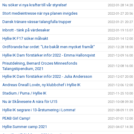
Nu söker vi nya krafter till vår styrelse!
2022-01-28 14:20
Stort medieintresse när nya planen invigdes
2022-01-27 20:56
Dansk tränare vässar talangfulla trupper
2022-01-21 20:27
Inbrott - tänk på värdesaker
2022-01-19 15:07
Hyllie IK F17 söker målvakt
2022-01-14 12:00
Ordförande har ordet: "Lite bakåt men mycket framåt"
2021-12-28 18:00
Hyllie IK Dam förstärker inför 2022 - Emma Hallonqvist
2021-12-09 16:00
Prisutdelning, Bernard Crozes Minnesfonds
2021-12-08 16:00
Talangstipendium, 2021
Hyllie IK Dam förstärker inför 2022 - Julia Andersson
2021-12-07 20:00
Andreas Örwall Lovén, ny klubbchef i Hyllie IK
2021-12-06 12:00
Stadium / Puma / Hyllie IK
2021-11-25 10:00
Nu är Skåneserie A nära för U15
2021-10-08 09:30
Hyllie IK segrare i 13-årsturnering i Lomma!
2021-08-09 11:09
PEAB Girl Camp!
2021-07-01 12:00
Hyllie Summer camp 2021
2021-04-07 14:30