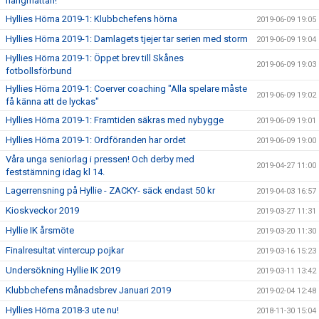
hängmattan!
Hyllies Hörna 2019-1: Klubbchefens hörna
2019-06-09 19:05
Hyllies Hörna 2019-1: Damlagets tjejer tar serien med storm
2019-06-09 19:04
Hyllies Hörna 2019-1: Öppet brev till Skånes
2019-06-09 19:03
fotbollsförbund
Hyllies Hörna 2019-1: Coerver coaching "Alla spelare måste
2019-06-09 19:02
få känna att de lyckas"
Hyllies Hörna 2019-1: Framtiden säkras med nybygge
2019-06-09 19:01
Hyllies Hörna 2019-1: Ordföranden har ordet
2019-06-09 19:00
Våra unga seniorlag i pressen! Och derby med
2019-04-27 11:00
feststämning idag kl 14.
Lagerrensning på Hyllie - ZACKY- säck endast 50 kr
2019-04-03 16:57
Kioskveckor 2019
2019-03-27 11:31
Hyllie IK årsmöte
2019-03-20 11:30
Finalresultat vintercup pojkar
2019-03-16 15:23
Undersökning Hyllie IK 2019
2019-03-11 13:42
Klubbchefens månadsbrev Januari 2019
2019-02-04 12:48
Hyllies Hörna 2018-3 ute nu!
2018-11-30 15:04