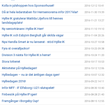
Kolla in julshoppen hos Sponsorhuset!
2016-12-12 10:41
Då är hela ledarstaben för Herrseniorerna inför 2017 klar!
2016-11-30 19:39
Hyllie IK gratulerar Matilda Liljefors till hennes
2016-11-21 13:27
landslagsplats!
Ny seniortränare i Hyllie IK Herr!
2016-11-10 19:10
Hyllie IK och Esbjörn Berghult går skilda vägar
2016-11-04 20:26
Nya Handla Smart är nu lanserat - stöd Hyllie IK
2016-10-27 10:58
Fyra st overalljackor!
2016-10-25 09:38
Division 3 nästa för Hyllie IK:s herrar!
2016-10-24 11:20
Stora lotteriet
2016-10-17 10:53
Aktiviteter på Hylliedagen!
2016-10-12 12:06
Hylliedagen – nu är det äntligen dags igen!
2016-10-07 12:32
Hylliedagen 2016!
2016-09-22 14:11
Inför MFF - IF Elfsborg i U21-slutspelet!
2016-08-30 10:40
Finbesök på Hyllie IP igen!
2016-08-28 21:40
Framgångar i Borgeby Cup!
2016-08-15 12:55