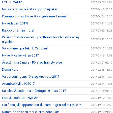
HYLLIE CAMP!
2017-05-03 14:08
Nu börjar vi sälja årets supporterpaket!
2017-04-10 23:15
Presentation av Hyllie IKs styrelsemedlemmar
2017-04-04 15:10
Hylliedagen 2017!
2017-03-31 14:36
Rapport från årsmötet
2017-03-30 11:25
På årsmötet valdes en ny ordförande och delvis en ny
2017-03-22 10:16
styrelse!
Välkommen på Teknik Campen!
2017-03-17 14:58
Hyllie IK cafe - våren 2017
2017-03-16 17:06
Årsstämma 6 mars - Förslag från styrelsen
2017-03-01 09:19
Domarkurs
2017-02-28 13:50
Valberedningens förslag Årsmöte 2017
2017-02-24 14:39
Årsmöte Hyllie IK 2017
2017-02-24 14:34
Kallelse Årsstämma måndagen 6 mars 2017!
2017-01-18 21:12
God Jul och Gott Nytt År!
2016-12-22 16:32
Här finns julklapparna där du samtidigt stödjer Hyllie IK
2016-12-19 12:50
Damtruppen är nu mer eller mindre klar!
2016-12-13 21:25