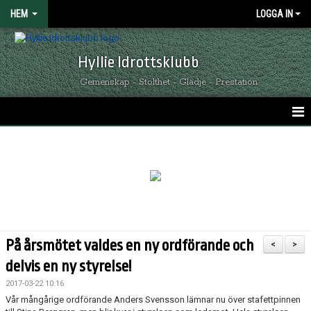
HEM
LOGGA IN
Hyllie Idrottsklubb
Gemenskap - Stolthet - Glädje - Prestation
HEM
GRÖNSVARTA NYHETER
KALENDER
MATCHER
På årsmötet valdes en ny ordförande och
<
>
OM HYLLIE IK
delvis en ny styrelse!
2017-03-22 10:16
KONTAKT
Vår mångårige ordförande Anders Svensson lämnar nu över stafettpinnen