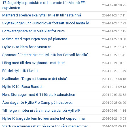
17-årige Hyllieprodukten debuterade för Malmö FF i
2024-12-01 20:25
cupvinsten
Meriterad spelare ska lyfta Hyllie IK till nästa nivå
2024-11-27 17:11
Skyttekungen Eric Junior lovar fortsatt succé nästa år
2024-11-24 17:29
Försvarsgeneralen Moula klar för 2025
2024-11-24 17:15
Malmö stad röjer ingen snö på planerna
2024-11-22 13:50
Hyllie IK är klara för division 5!
2024-10-28 11:47
Sponsor: ”Fantastiskt att Hyllie IK har Fotboll för alla”
2024-10-22 11:41
Häng med till den avgörande matchen!
2024-10-21 10:31
Fördel Hyllie IK i kvalet
2024-10-20 11:49
Kvalfinaler: ”Dags att krama ur det sista”
2024-10-18 08:18
Hyllie IK för Rosa Bandet
2024-10-11 09:13
Herr: Storseger med 6-1 i första kvalmatchen
2024-10-09 23:32
Åter dags för Hyllie Pro Camp på höstlovet!
2024-09-25 06:20
Till helgen möter ni våra matchvärdar på Hyllie IP
2024-09-03 11:14
Hyllie IK bärgade fem troféer under het cupsommar
2024-08-26 13:03
Stadium erbjuder rabatt på skor för våra medlemmar
2024-08-23 09:13