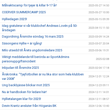
Målvaktscamp för tjejer & killar 9-17 år!
2025-05-27 14:50
COERVER SUMMERCAMP 2025
2025-05-27 10:00
Hylliedagen 2025!
2025-05-15 09:39
Idag gratulerar vi vår klubbchef Andreas Lovén på 50-
2025-04-15 11:50
årsdagen
Dagordning Årsmöte söndag 16 mars 2025
2025-03-09 14:24
Säsongens Hyllie + är igång!
2025-03-07 20:04
Milo utsedd till Årets ungdomsledare 2025
2025-03-06 19:31
Viktigt meddelande till berörda av SportAdmins
2025-02-08
personuppgiftsincident
Inbjudan till Årsmöte 2025
2025-02-04 17:18
Årskrönika: "Tjejfotbollen är nu lika stor som hela klubben
2024-12-31 12:24
var 2008"
Ung backbjässe blickar mot 2025
2024-12-23 09:11
Nu är handboken för ledare här!
2024-12-11 14:01
Hyllietalangen klar för 2025!
2024-12-11 08:57
Devin Krantz ansluter från Höganäs BK
2024-12-06 13:40