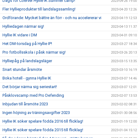
Dags för Coerver Hyllie IK Summer camp!
2023-04-26 19:00
Fler Hyllieprodukter till landslagssamling!
2023-04-20 12:26
Ordförande: Mycket bättre än förr - och nu accelererar vi
2023-04-19 12:53
Hylliedagen närmar sig!
2023-04-13 11:37
Hyllie IK vidare i DM
2023-04-01 09:10
Het DM-torsdag på Hyllie IP!
2023-03-27 18:34
Pro fotbollsskola i påsk närmar sig!
2023-03-26 20:13
Hylliepåg på landslagsläger
2023-03-15 13:35
Snart stundar årsmöte
2023-03-10 16:19
Boka hotell - gynna Hyllie IK
2023-03-07 14:46
Det börjar närma sig seriestart!
2023-03-07 12:01
Påsklovscamp med Pro Defending
2023-02-07 13:53
Inbjudan till årsmöte 2023
2023-02-02 08:31
Ingen höjning av träningsavgifter 2023
2023-01-30 08:56
Hyllie IK söker spelare födda 2016 till flicklag!
2023-01-19 12:00
Hyllie IK söker spelare födda 2015 till flicklag!
2023-01-04 15:12