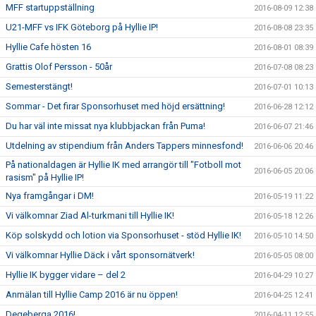
MFF startuppställning
2016-08-09 12:38
U21-MFF vs IFK Göteborg på Hyllie IP!
2016-08-08 23:35
Hyllie Cafe hösten 16
2016-08-01 08:39
Grattis Olof Persson - 50år
2016-07-08 08:23
Semesterstängt!
2016-07-01 10:13
Sommar - Det firar Sponsorhuset med höjd ersättning!
2016-06-28 12:12
Du har väl inte missat nya klubbjackan från Puma!
2016-06-07 21:46
Utdelning av stipendium från Anders Tappers minnesfond!
2016-06-06 20:46
På nationaldagen är Hyllie IK med arrangör till "Fotboll mot
2016-06-05 20:06
rasism" på Hyllie IP!
Nya framgångar i DM!
2016-05-19 11:22
Vi välkomnar Ziad Al-turkmani till Hyllie IK!
2016-05-18 12:26
Köp solskydd och lotion via Sponsorhuset - stöd Hyllie IK!
2016-05-10 14:50
Vi välkomnar Hyllie Däck i vårt sponsornätverk!
2016-05-05 08:00
Hyllie IK bygger vidare – del 2
2016-04-29 10:27
Anmälan till Hyllie Camp 2016 är nu öppen!
2016-04-25 12:41
Degeberga 2016!
2016-04-11 12:55