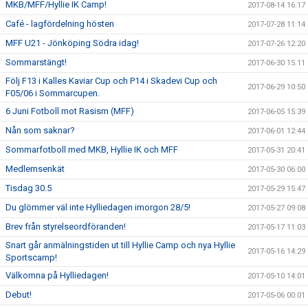
MKB/MFF/Hyllie IK Camp!
2017-08-14 16:17
Café - lagfördelning hösten
2017-07-28 11:14
MFF U21 - Jönköping Södra idag!
2017-07-26 12:20
Sommarstängt!
2017-06-30 15:11
Följ F13 i Kalles Kaviar Cup och P14 i Skadevi Cup och
2017-06-29 10:50
F05/06 i Sommarcupen.
6 Juni Fotboll mot Rasism (MFF)
2017-06-05 15:39
Nån som saknar?
2017-06-01 12:44
Sommarfotboll med MKB, Hyllie IK och MFF
2017-05-31 20:41
Medlemsenkät
2017-05-30 06:00
Tisdag 30.5
2017-05-29 15:47
Du glömmer väl inte Hylliedagen imorgon 28/5!
2017-05-27 09:08
Brev från styrelseordföranden!
2017-05-17 11:03
Snart går anmälningstiden ut till Hyllie Camp och nya Hyllie
2017-05-16 14:29
Sportscamp!
Välkomna på Hylliedagen!
2017-05-10 14:01
Debut!
2017-05-06 00:01