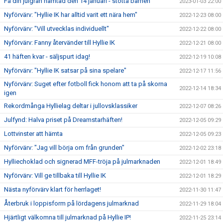
Få din julgran hämtad den 14 januari - stötta barnen
2023-01-03 22:00
Nyförvärv: "Hyllie IK har alltid varit ett nära hem"
2022-12-23 08:00
Nyförvärv: "Vill utvecklas individuellt"
2022-12-22 08:00
Nyförvärv: Fanny återvänder till Hyllie IK
2022-12-21 08:00
41 häften kvar - säljspurt idag!
2022-12-19 10:08
Nyförvärv: "Hyllie IK satsar på sina spelare"
2022-12-17 11:56
Nyförvärv: Suget efter fotboll fick honom att ta på skorna
2022-12-14 18:34
igen
Rekordmånga Hyllielag deltar i jullovsklassiker
2022-12-07 08:26
Julfynd: Halva priset på Dreamstarhäften!
2022-12-05 09:29
Lottvinster att hämta
2022-12-05 09:23
Nyförvärv: "Jag vill börja om från grunden"
2022-12-02 23:18
Hylliechoklad och signerad MFF-tröja på julmarknaden
2022-12-01 18:49
Nyförvärv: Vill ge tillbaka till Hyllie IK
2022-12-01 18:29
Nästa nyförvärv klart för herrlaget!
2022-11-30 11:47
Återbruk i loppisform på lördagens julmarknad
2022-11-29 18:04
Hjärtligt välkomna till julmarknad på Hyllie IP!
2022-11-25 23:14