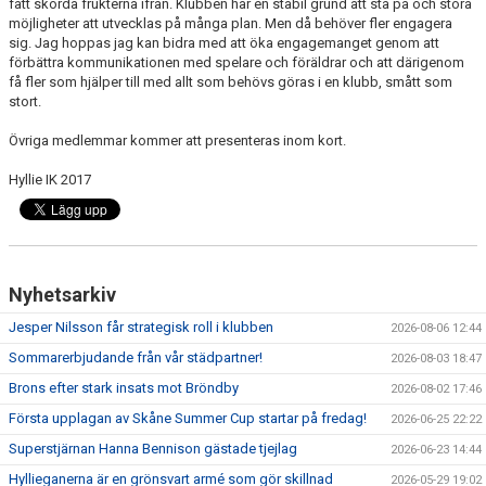
fått skörda frukterna ifrån. Klubben har en stabil grund att stå på och stora
möjligheter att utvecklas på många plan. Men då behöver fler engagera
sig. Jag hoppas jag kan bidra med att öka engagemanget genom att
förbättra kommunikationen med spelare och föräldrar och att därigenom
få fler som hjälper till med allt som behövs göras i en klubb, smått som
stort.
Övriga medlemmar kommer att presenteras inom kort.
Hyllie IK 2017
Nyhetsarkiv
Jesper Nilsson får strategisk roll i klubben
2026-08-06 12:44
Sommarerbjudande från vår städpartner!
2026-08-03 18:47
Brons efter stark insats mot Bröndby
2026-08-02 17:46
Första upplagan av Skåne Summer Cup startar på fredag!
2026-06-25 22:22
Superstjärnan Hanna Bennison gästade tjejlag
2026-06-23 14:44
Hyllieganerna är en grönsvart armé som gör skillnad
2026-05-29 19:02