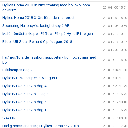
Hyllies Hörna 2018-3: Vuxenträning med bollskoj som
2018-11-30 15:01
drivkraft
Hyllies Hörna 2018-3: Ordföranden har ordet
2018-11-30 15:00
Sponsring Hallonqvist fastighetsbyrå AB
2018-11-06 10:39
Malömömästerskapen P15 och P14 på Hyllie IP i helgen
2018-10-19 10:41
Bilder: Ulf S och Bernard C pristagare 2018
2018-10-17 10:07
2018-10-02 10:00
Far/mor/förälder, syskon, supporter - kom och träna med
2018-08-10 13:00
boll!
Eskilscupen dag 2
2018-08-04 21:50
Hyllie IK i Eskilscupen 3-5 augusti
2018-08-03 21:31
Hyllie IK i Gothia Cup dag 4
2018-07-20 21:29
Hyllie IK i Gothia Cup - Dag 3
2018-07-18 16:25
Hyllie IK i Gothia Cup dag 2
2018-07-17 20:10
Hyllie IK i Gothia Cup dag 1
2018-07-16 16:29
GRATTIS!
2018-06-18 08:00
Härlig sommarläsning i Hyllies Hörna nr 2 2018!
2018-06-16 17:20