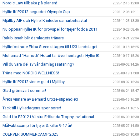
Nordic Law tillbaka på planen!
2025-12-15 12:00
Hyllie IK P2012 segrade i Olympic Cup
2025-12-08 12:11
Mjällby AIF och Hyllie IK inleder samarbetsavtal
2025-11-25 13:30
Nu öppnar Hyllie IK för provspel för tjejer födda 2011
2025-10-28 08:46
Rakib Issah blir damlagets tränare
2025-10-21 22:34
Hylliefostrade Ebba Steen uttagen till U23-landslaget
2025-10-18 18:25
Mohamad ”Hamodi” Hotait tar över herrlaget i Hyllie IK
2025-10-17 15:26
Vill du vara del av vår damlagssatsning?
2025-09-02 14:26
Träna med NORDIC WELLNESS!
2025-08-19 17:08
Hyllie IK P2012 vinner guld i Mjällby!
2025-08-07 15:34
Glad grönsvart sommar!
2025-06-24 15:47
Årets vinnare av Bernard Croze-stipendiet!
2025-06-16 16:28
Tack till Hylliedagens sponsorer!
2025-06-11 16:15
Guld för P2012 i Västra Frölunda Trophy Invitational
2025-06-09 16:30
Målvaktscamp för tjejer & killar 9-17 år!
2025-05-27 14:50
COERVER SUMMERCAMP 2025
2025-05-27 10:00