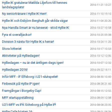
Hyllie IK gratulerar Matilda Liljefors till hennes
2016-11-21 13:27
landslagsplats!
Ny seniortränare i Hyllie IK Herr!
2016-11-10 19:10
Hyllie IK och Esbjörn Berghult går skilda vägar
2016-11-04 20:26
Nya Handla Smart är nu lanserat - stöd Hyllie IK
2016-10-27 10:58
Fyra st overalljackor!
2016-10-25 09:38
Division 3 nästa för Hyllie IK:s herrar!
2016-10-24 11:20
Stora lotteriet
2016-10-17 10:53
Aktiviteter på Hylliedagen!
2016-10-12 12:06
Hylliedagen – nu är det äntligen dags igen!
2016-10-07 12:32
Hylliedagen 2016!
2016-09-22 14:11
Inför MFF - IF Elfsborg i U21-slutspelet!
2016-08-30 10:40
Finbesök på Hyllie IP igen!
2016-08-28 21:40
Framgångar i Borgeby Cup!
2016-08-15 12:55
MFF startuppställning
2016-08-09 12:38
U21-MFF vs IFK Göteborg på Hyllie IP!
2016-08-08 23:35
Hyllie Cafe hösten 16
2016-08-01 08:39