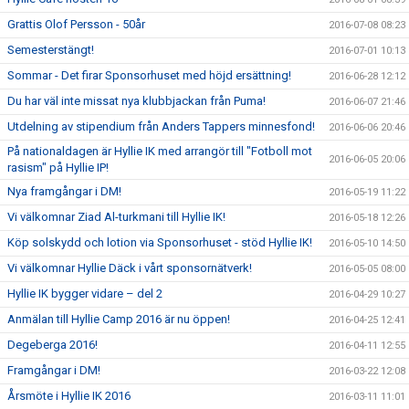
Grattis Olof Persson - 50år
2016-07-08 08:23
Semesterstängt!
2016-07-01 10:13
Sommar - Det firar Sponsorhuset med höjd ersättning!
2016-06-28 12:12
Du har väl inte missat nya klubbjackan från Puma!
2016-06-07 21:46
Utdelning av stipendium från Anders Tappers minnesfond!
2016-06-06 20:46
På nationaldagen är Hyllie IK med arrangör till "Fotboll mot
2016-06-05 20:06
rasism" på Hyllie IP!
Nya framgångar i DM!
2016-05-19 11:22
Vi välkomnar Ziad Al-turkmani till Hyllie IK!
2016-05-18 12:26
Köp solskydd och lotion via Sponsorhuset - stöd Hyllie IK!
2016-05-10 14:50
Vi välkomnar Hyllie Däck i vårt sponsornätverk!
2016-05-05 08:00
Hyllie IK bygger vidare – del 2
2016-04-29 10:27
Anmälan till Hyllie Camp 2016 är nu öppen!
2016-04-25 12:41
Degeberga 2016!
2016-04-11 12:55
Framgångar i DM!
2016-03-22 12:08
Årsmöte i Hyllie IK 2016
2016-03-11 11:01