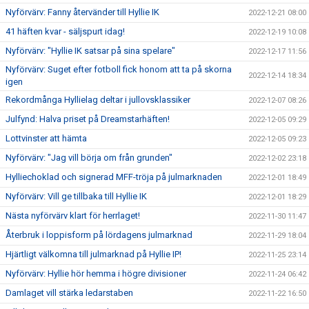
Nyförvärv: Fanny återvänder till Hyllie IK
2022-12-21 08:00
41 häften kvar - säljspurt idag!
2022-12-19 10:08
Nyförvärv: "Hyllie IK satsar på sina spelare"
2022-12-17 11:56
Nyförvärv: Suget efter fotboll fick honom att ta på skorna
2022-12-14 18:34
igen
Rekordmånga Hyllielag deltar i jullovsklassiker
2022-12-07 08:26
Julfynd: Halva priset på Dreamstarhäften!
2022-12-05 09:29
Lottvinster att hämta
2022-12-05 09:23
Nyförvärv: "Jag vill börja om från grunden"
2022-12-02 23:18
Hylliechoklad och signerad MFF-tröja på julmarknaden
2022-12-01 18:49
Nyförvärv: Vill ge tillbaka till Hyllie IK
2022-12-01 18:29
Nästa nyförvärv klart för herrlaget!
2022-11-30 11:47
Återbruk i loppisform på lördagens julmarknad
2022-11-29 18:04
Hjärtligt välkomna till julmarknad på Hyllie IP!
2022-11-25 23:14
Nyförvärv: Hyllie hör hemma i högre divisioner
2022-11-24 06:42
Damlaget vill stärka ledarstaben
2022-11-22 16:50