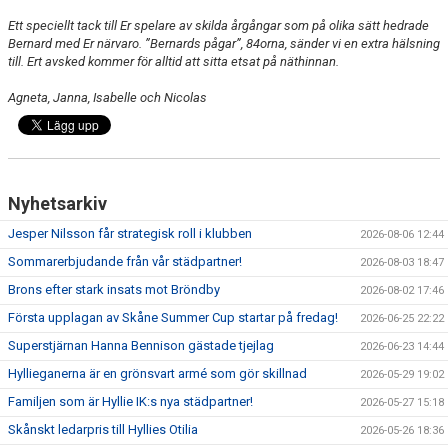
KIOSKEN
Ett speciellt tack till Er spelare av skilda årgångar som på olika sätt hedrade
Bernard med Er närvaro. ”Bernards pågar”, 84orna, sänder vi en extra hälsning
SPONSORER
till. Ert avsked kommer för alltid att sitta etsat på näthinnan.
Agneta, Janna, Isabelle och Nicolas
HYLLIEDAGEN
FÖR BESÖKARE
MEDLEMSKAP
Nyhetsarkiv
Jesper Nilsson får strategisk roll i klubben
2026-08-06 12:44
Sommarerbjudande från vår städpartner!
2026-08-03 18:47
Brons efter stark insats mot Bröndby
2026-08-02 17:46
Första upplagan av Skåne Summer Cup startar på fredag!
2026-06-25 22:22
Superstjärnan Hanna Bennison gästade tjejlag
2026-06-23 14:44
Hyllieganerna är en grönsvart armé som gör skillnad
2026-05-29 19:02
Familjen som är Hyllie IK:s nya städpartner!
2026-05-27 15:18
Skånskt ledarpris till Hyllies Otilia
2026-05-26 18:36