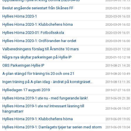
2020-04-03 16:15
Beslut angående seriestart från Skånes FF
2020-03-27 15:00
Hyllies Hörna 2020-1
2020-03-09 16:03
Hyllies Hörna 2020-1: Klubbchefens hörna
2020-03-09 16:02
Hyllies Hörna 2020-01: Fotbollsskola
2020-03-09 16:01
Hyllies Hörna 2020-1: Ordföranden har ordet
2020-03-09 16:00
Valberedningens förslag till Årsmöte 10 mars
2020-03-01 12:50
Några nya skyltar parkeringen på Hyllie IP
2020-01-10 12:18
OBS Parkeringen Hyllie IP
2019-08-21 14:20
A-plan stängd för träning tis 20 och ons 21
2019-08-20 10:49
Ingen träning på A-plan idag - ändrat på konstgräset..
2019-08-13 11:35
Hylliedagen 17 augusti 2019
2019-07-27 16:03
Hyllies Hörna 2019-1 ute nu - med fungerande länk!
2019-06-09 21:30
Hyllies Hörna 2019-1 ute nu! Intressant läsning till
2019-06-09 19:07
hängmattan!
Hyllies Hörna 2019-1: Klubbchefens hörna
2019-06-09 19:05
Hyllies Hörna 2019-1: Damlagets tjejer tar serien med storm
2019-06-09 19:04