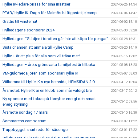
Hyllie IK-ledare prisas för sina insatser
2024-06-26 14:34
PEAB/ Hyllie IK: Dags för Malmös häftigaste tjejcamp!
2024-06-04 14:47
Grattis till vinsterna!
2024-06-02 15:18
Hylliedagens sponsorer 2024
2024-05-30 09:20
Hylliedagen: ”Glädjen i idrotten går inte att köpa för pengar”
2024-05-28 16:31
Sista chansen att anmäla till Hyllie Camp
2024-05-20 14:19
Hyllie + är ett plus för alla som vill träna mer!
2024-05-16 12:02
Hylliedagen – årets grönsvarta familjefest är tillbaka
2024-05-08 13:23
VM-guldmedaljören som sponsrar Hyllie IK
2024-05-07 08:03
Välkomna till Hyllie IK:s nya hemsida, HEMSIDAN 2.0!
2024-04-12 10:04
Årsmötet: Hyllie IK är en klubb som mår väldigt bra
2024-03-17 20:12
Ny sponsor med fokus på förnybar energi och smart
2024-03-12 09:56
energistyrning
Årsmöte söndag 17 mars
2024-03-10 16:30
Sommarens campdatum
2024-03-07 11:22
Truppbygget snart redo för säsongen
2024-03-01 17:22