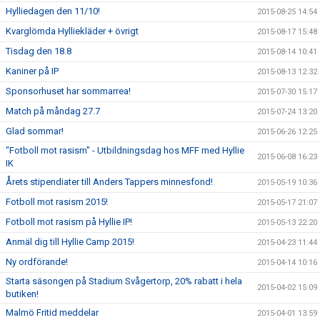
Hylliedagen den 11/10!
2015-08-25 14:54
Kvarglömda Hylliekläder + övrigt
2015-08-17 15:48
Tisdag den 18.8
2015-08-14 10:41
Kaniner på IP
2015-08-13 12:32
Sponsorhuset har sommarrea!
2015-07-30 15:17
Match på måndag 27.7
2015-07-24 13:20
Glad sommar!
2015-06-26 12:25
"Fotboll mot rasism" - Utbildningsdag hos MFF med Hyllie
2015-06-08 16:23
IK
Årets stipendiater till Anders Tappers minnesfond!
2015-05-19 10:36
Fotboll mot rasism 2015!
2015-05-17 21:07
Fotboll mot rasism på Hyllie IP!
2015-05-13 22:20
Anmäl dig till Hyllie Camp 2015!
2015-04-23 11:44
Ny ordförande!
2015-04-14 10:16
Starta säsongen på Stadium Svågertorp, 20% rabatt i hela
2015-04-02 15:09
butiken!
Malmö Fritid meddelar
2015-04-01 13:59