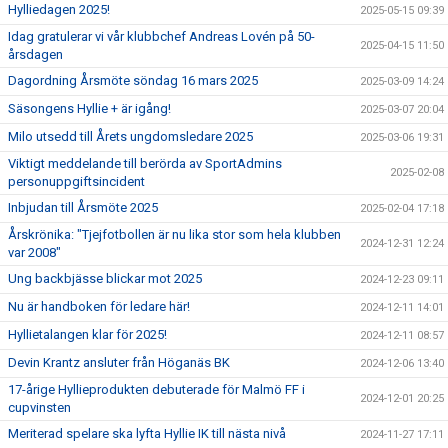
Hylliedagen 2025!
2025-05-15 09:39
Idag gratulerar vi vår klubbchef Andreas Lovén på 50-
2025-04-15 11:50
årsdagen
Dagordning Årsmöte söndag 16 mars 2025
2025-03-09 14:24
Säsongens Hyllie + är igång!
2025-03-07 20:04
Milo utsedd till Årets ungdomsledare 2025
2025-03-06 19:31
Viktigt meddelande till berörda av SportAdmins
2025-02-08
personuppgiftsincident
Inbjudan till Årsmöte 2025
2025-02-04 17:18
Årskrönika: "Tjejfotbollen är nu lika stor som hela klubben
2024-12-31 12:24
var 2008"
Ung backbjässe blickar mot 2025
2024-12-23 09:11
Nu är handboken för ledare här!
2024-12-11 14:01
Hyllietalangen klar för 2025!
2024-12-11 08:57
Devin Krantz ansluter från Höganäs BK
2024-12-06 13:40
17-årige Hyllieprodukten debuterade för Malmö FF i
2024-12-01 20:25
cupvinsten
Meriterad spelare ska lyfta Hyllie IK till nästa nivå
2024-11-27 17:11