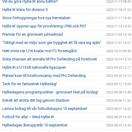
Vill du göra Hyllie IK ännu bättre?
2022-11-19 08:45
Hyllie IK klara för division 3
2022-11-18 21:53
Stora förhoppningar hos nya herrstaben
2022-11-17 10:45
Hyllie IK öppnar upp för provträning i P06 och P07
2022-11-14 13:55
Premiär för en grönsvart julmarknad
2022-11-04 12:18
”Viktigt med en miljö som ger trygghet att få vara sig själv”
2022-11-01 14:07
Hett möte när U16 kvalar mot FC Rosengård
2022-10-19 09:40
Sista chansen att anmäla till Pro Defending på höstlovet
2022-10-14 15:14
Hyllie IK:s U15 till nationella ligacupen
2022-09-23 12:17
Platser kvar till höstlovscamp med Pro Defending
2022-09-20 10:12
Tack för en fantastisk Hylliedag!
2022-09-12 13:09
Hylliedagens programpunkter - grönsvart fest på lördag!
2022-09-08 10:48
Enkelt att stötta ditt lag genom Stadium
2022-09-06 11:56
Lämna bidrag till vår fotbollsloppis 10 september!
2022-08-31 14:22
Fotboll för alla! – Med Hyllie IK
2022-08-29 14:33
Hylliedagen återuppstår 10 september
2022-08-22 12:40