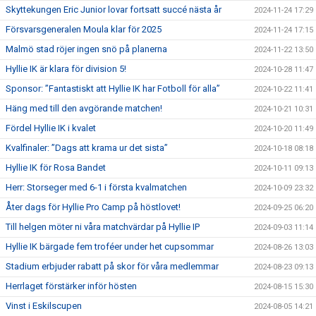
Skyttekungen Eric Junior lovar fortsatt succé nästa år
2024-11-24 17:29
Försvarsgeneralen Moula klar för 2025
2024-11-24 17:15
Malmö stad röjer ingen snö på planerna
2024-11-22 13:50
Hyllie IK är klara för division 5!
2024-10-28 11:47
Sponsor: ”Fantastiskt att Hyllie IK har Fotboll för alla”
2024-10-22 11:41
Häng med till den avgörande matchen!
2024-10-21 10:31
Fördel Hyllie IK i kvalet
2024-10-20 11:49
Kvalfinaler: ”Dags att krama ur det sista”
2024-10-18 08:18
Hyllie IK för Rosa Bandet
2024-10-11 09:13
Herr: Storseger med 6-1 i första kvalmatchen
2024-10-09 23:32
Åter dags för Hyllie Pro Camp på höstlovet!
2024-09-25 06:20
Till helgen möter ni våra matchvärdar på Hyllie IP
2024-09-03 11:14
Hyllie IK bärgade fem troféer under het cupsommar
2024-08-26 13:03
Stadium erbjuder rabatt på skor för våra medlemmar
2024-08-23 09:13
Herrlaget förstärker inför hösten
2024-08-15 15:30
Vinst i Eskilscupen
2024-08-05 14:21