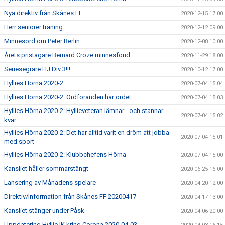
Nya direktiv från Skånes FF
2020-12-15 17:00
Herr seniorer träning
2020-12-12 09:00
Minnesord om Peter Berlin
2020-12-08 10:00
Årets pristagare Bernard Croze minnesfond
2020-11-29 18:00
Seriesegrare HJ Div 3!!!
2020-10-12 17:00
Hyllies Hörna 2020-2
2020-07-04 15:04
Hyllies Hörna 2020-2: Ordföranden har ordet
2020-07-04 15:03
Hyllies Hörna 2020-2: Hyllieveteran lämnar - och stannar
2020-07-04 15:02
kvar
Hyllies Hörna 2020-2: Det har alltid varit en dröm att jobba
2020-07-04 15:01
med sport
Hyllies Hörna 2020-2: Klubbchefens Hörna
2020-07-04 15:00
Kansliet håller sommarstängt
2020-06-25 16:00
Lansering av Månadens spelare
2020-04-20 12:00
Direktiv/Information från Skånes FF 20200417
2020-04-17 13:00
Kansliet stänger under Påsk
2020-04-06 20:00
Uppdatering Hyllie IK kring Corona 2020-04-03