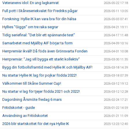
Veteranens idol: En ung lagkamrat
2026-05-22 17:18
Full pott i Skåneseriekvalet för Fredriks pågar
2026-05-11 13:05
Forskning: Hyllie IK kan vara bra för din hälsa
2026-05-03 07:41
Hyllies "Giggs" om tre raka segrar
2026-04-21 19:11
Tidig seriefinal: "Det blir ett spännande test"
2026-04-17 11:48
Samarbetet med Mjällby AIF börjar ta form
2026-04-09 10:16
Herrpremiär ikväll! Då föds även Grönsvarta Fonden
2026-04-01 10:08
Herrpremiär: "Jag vill bygga ett starkt kollektiv"
2026-03-30 11:35
Bygg din fotbollsframtid med Hyllie IK och Mjällby AIF!
2026-03-18 14:39
Nu startar Hyllie IK lag för pojkar födda 2022!
2026-03-18 07:39
Välkommen till Skåne Summer Cup!
2026-03-12 19:12
Nu startar vi lag för tjejer födda 2021 och 2022!
2026-03-12 12:28
Dagordning Årsmöte fredag 6 mars
2026-02-24 17:21
Fritidskortet - guide
2026-01-22 14:59
Användning av Fritidskortet
2026-01-21 11:09
2026 blir startskottet för det nya Hyllie IK
2025-12-23 12:40