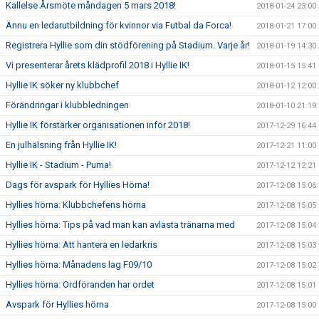
Kallelse Årsmöte måndagen 5 mars 2018!
2018-01-24 23:00
Ännu en ledarutbildning för kvinnor via Futbal da Forca!
2018-01-21 17:00
Registrera Hyllie som din stödförening på Stadium. Varje år!
2018-01-19 14:30
Vi presenterar årets klädprofil 2018 i Hyllie IK!
2018-01-15 15:41
Hyllie IK söker ny klubbchef
2018-01-12 12:00
Förändringar i klubbledningen
2018-01-10 21:19
Hyllie IK förstärker organisationen inför 2018!
2017-12-29 16:44
En julhälsning från Hyllie IK!
2017-12-21 11:00
Hyllie IK - Stadium - Puma!
2017-12-12 12:21
Dags för avspark för Hyllies Hörna!
2017-12-08 15:06
Hyllies hörna: Klubbchefens hörna
2017-12-08 15:05
Hyllies hörna: Tips på vad man kan avlasta tränarna med
2017-12-08 15:04
Hyllies hörna: Att hantera en ledarkris
2017-12-08 15:03
Hyllies hörna: Månadens lag F09/10
2017-12-08 15:02
Hyllies hörna: Ordföranden har ordet
2017-12-08 15:01
Avspark för Hyllies hörna
2017-12-08 15:00