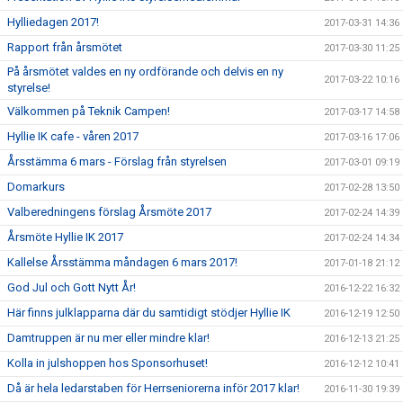
Hylliedagen 2017!
2017-03-31 14:36
Rapport från årsmötet
2017-03-30 11:25
På årsmötet valdes en ny ordförande och delvis en ny
2017-03-22 10:16
styrelse!
Välkommen på Teknik Campen!
2017-03-17 14:58
Hyllie IK cafe - våren 2017
2017-03-16 17:06
Årsstämma 6 mars - Förslag från styrelsen
2017-03-01 09:19
Domarkurs
2017-02-28 13:50
Valberedningens förslag Årsmöte 2017
2017-02-24 14:39
Årsmöte Hyllie IK 2017
2017-02-24 14:34
Kallelse Årsstämma måndagen 6 mars 2017!
2017-01-18 21:12
God Jul och Gott Nytt År!
2016-12-22 16:32
Här finns julklapparna där du samtidigt stödjer Hyllie IK
2016-12-19 12:50
Damtruppen är nu mer eller mindre klar!
2016-12-13 21:25
Kolla in julshoppen hos Sponsorhuset!
2016-12-12 10:41
Då är hela ledarstaben för Herrseniorerna inför 2017 klar!
2016-11-30 19:39