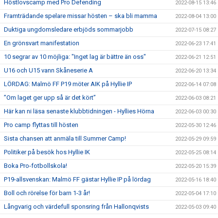
Höstlovscamp med Pro Defending
2022-08-15 13:46
Framträdande spelare missar hösten – ska bli mamma
2022-08-04 13:00
Duktiga ungdomsledare erbjöds sommarjobb
2022-07-15 08:27
En grönsvart manifestation
2022-06-23 17:41
10 segrar av 10 möjliga: "Inget lag är bättre än oss"
2022-06-21 12:51
U16 och U15 vann Skåneserie A
2022-06-20 13:34
LÖRDAG: Malmö FF P19 möter AIK på Hyllie IP
2022-06-14 07:08
”Om laget ger upp så är det kört”
2022-06-03 08:21
Här kan ni läsa senaste klubbtidningen - Hyllies Hörna
2022-06-03 00:30
Pro camp flyttas till hösten
2022-05-30 12:46
Sista chansen att anmäla till Summer Camp!
2022-05-29 09:59
Politiker på besök hos Hyllie IK
2022-05-25 08:14
Boka Pro-fotbollskola!
2022-05-20 15:39
P19-allsvenskan: Malmö FF gästar Hyllie IP på lördag
2022-05-16 18:40
Boll och rörelse för barn 1-3 år!
2022-05-04 17:10
Långvarig och värdefull sponsring från Hallonqvists
2022-05-03 09:40