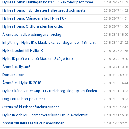
Hyllies Hörna: Träningen kostar 17,50 kronor per timme
2018-03-17 14:53
Hyllies Hörna: Hybriden ger Hyllie bredd och spets
2018-03-17 14:52
Hyllies Hörna: Månadens lag Hyllie P07
2018-03-17 14:51
Hyllies Hörna: Ordföranden har ordet
2018-03-17 14:50
Årsmötet - valberedningens förslag
2018-03-16 18:00
Inflyttning i Hyllie IK:s klubblokal söndagen den 18 mars!
2018-03-14 21:22
Ny klubbchef till Hyllie IK!
2018-03-06 21:35
Hyllie IK profilen nu på Stadium Svågertorp
2018-03-02 19:00
Årsmötet flyttas!
2018-03-01 13:38
Domarkurser
2018-02-19 09:52
Årsmöte i Hyllie IK 2018
2018-02-16 14:44
Hyllie Skåne Vinter Cup - FC Trelleborg slog Hyllie i finalen
2018-02-11 13:03
Dags att ta bort pokalerna
2018-02-10 18:03
Status på klubbchefsrekryteringen
2018-02-10 17:47
Hyllie IK och MFF samarbetar kring Hyllie Akademin!
2018-02-01 16:30
Anmäl ditt intresse till valberedningen
2018-01-26 22:41