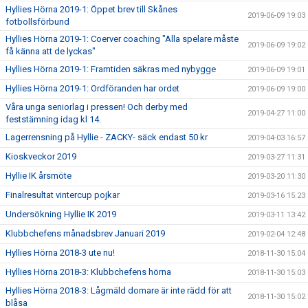
Hyllies Hörna 2019-1: Öppet brev till Skånes
2019-06-09 19:03
fotbollsförbund
Hyllies Hörna 2019-1: Coerver coaching "Alla spelare måste
2019-06-09 19:02
få känna att de lyckas"
Hyllies Hörna 2019-1: Framtiden säkras med nybygge
2019-06-09 19:01
Hyllies Hörna 2019-1: Ordföranden har ordet
2019-06-09 19:00
Våra unga seniorlag i pressen! Och derby med
2019-04-27 11:00
feststämning idag kl 14.
Lagerrensning på Hyllie - ZACKY- säck endast 50 kr
2019-04-03 16:57
Kioskveckor 2019
2019-03-27 11:31
Hyllie IK årsmöte
2019-03-20 11:30
Finalresultat vintercup pojkar
2019-03-16 15:23
Undersökning Hyllie IK 2019
2019-03-11 13:42
Klubbchefens månadsbrev Januari 2019
2019-02-04 12:48
Hyllies Hörna 2018-3 ute nu!
2018-11-30 15:04
Hyllies Hörna 2018-3: Klubbchefens hörna
2018-11-30 15:03
Hyllies Hörna 2018-3: Lågmäld domare är inte rädd för att
2018-11-30 15:02
blåsa