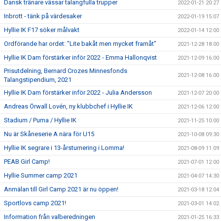
Dansk tränare vässar talangfulla trupper
2022-01-21 20:27
Inbrott - tänk på värdesaker
2022-01-19 15:07
Hyllie IK F17 söker målvakt
2022-01-14 12:00
Ordförande har ordet: "Lite bakåt men mycket framåt"
2021-12-28 18:00
Hyllie IK Dam förstärker inför 2022 - Emma Hallonqvist
2021-12-09 16:00
Prisutdelning, Bernard Crozes Minnesfonds
2021-12-08 16:00
Talangstipendium, 2021
Hyllie IK Dam förstärker inför 2022 - Julia Andersson
2021-12-07 20:00
Andreas Örwall Lovén, ny klubbchef i Hyllie IK
2021-12-06 12:00
Stadium / Puma / Hyllie IK
2021-11-25 10:00
Nu är Skåneserie A nära för U15
2021-10-08 09:30
Hyllie IK segrare i 13-årsturnering i Lomma!
2021-08-09 11:09
PEAB Girl Camp!
2021-07-01 12:00
Hyllie Summer camp 2021
2021-04-07 14:30
Anmälan till Girl Camp 2021 är nu öppen!
2021-03-18 12:04
Sportlovs camp 2021!
2021-03-01 14:02
Information från valberedningen
2021-01-25 16:33