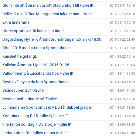
Glöm inte att återansluta ditt Stadiumkort till Hyllie IK!
2015-03-31 13:18
Hyllie IK och Office Management inleder samarbete!
2015-03-25 11:10
Extra årstämma!
2015-02-13 10:10
Under sportlovet är kansliet stängt!
2015-02-12 13:50
Dagordning Hyllie IK Årsmöte , måndagen 26 jan kl.18.00
2015-01-22 21:49
Börja 2015 med att testa Sponsorhuset!!
2015-01-13 10:00
Kansliet helgstängt.
2014-12-22 13:16
Kallelse Årsmöte Hyllie IK - 2015-01-26
2014-12-21 19:04
Välkommen på Luciafirande hos Hyllie IK!
2014-12-11 15:34
Besök vår nya sida hos Sponsorhuset!!
2014-12-03 11:39
Skånecupen 2014/2015
2014-12-01 14:55
Medlemserbjudande på Zacky!
2014-11-26 12:10
Julhandla via Sponsorhuset = Du får dubbel glädje!
2014-11-21 11:26
Kombinerat lag F-15 Hyllie IK/Husie IF
2014-11-13 14:50
Fira far på söndag = Du stödjer Hyllie IK
2014-11-06 11:39
Ledarstaben för Hyllies damer är klar!
2014-11-04 10:40