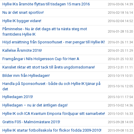
Hyllie IKs årsmöte flyttas till tisdagen 15 mars 2016
2016-03-06 14:39
Nu är det snart sportlov!
2016-02-18 16:14
Hyllie IK bygger vidare!
2016-02-04 14:52
Påminnelse - Nu är det dags att ta nästa steg mot
2016-01-28 15:20
framtidens Hyllie IK
Höjd ersättning från Sponsorhuset - mer pengar till Hyllie IK!
2016-01-26 11:34
Kallelse Årsmöte 2016!
2016-01-25 11:29
Framgångar i Nils Holgersson Cup för Herr A
2016-01-25 10:32
Kansliet riktar ett stort tack till årets ungdomsdomare!
2015-12-31 11:11
Bilder mm från Hylliedagen!
2015-10-19 10:51
Handla på Sponsorhuset - både du och Hyllie IK tjänar på
2015-10-16 12:05
det
Hylliedagen 2015!
2015-10-11 17:54
Hylliedagen – nu är det äntligen dags!
2015-10-02 14:36
Hyllie IK och ICA Kvantum Emporia fördjupar sitt samarbete!
2015-10-01 16:33
Grattis F05 - Malmömästare 2015!
2015-09-28 14:09
Hyllie IK startar fotbollsskola för flickor födda 2009-2010!
2015-09-08 15:23