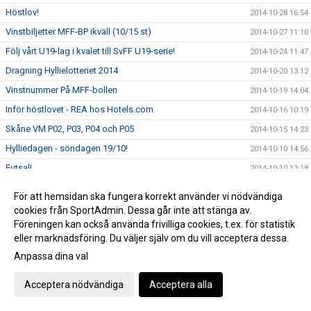
Höstlov!
2014-10-28 16:54
Vinstbiljetter MFF-BP ikväll (10/15 st)
2014-10-27 11:10
Följ vårt U19-lag i kvalet till SvFF U19-serie!
2014-10-24 11:47
Dragning Hyllielotteriet 2014
2014-10-20 13:12
Vinstnummer På MFF-bollen
2014-10-19 14:04
Inför höstlovet - REA hos Hotels.com
2014-10-16 10:19
Skåne VM P02, P03, P04 och P05
2014-10-15 14:23
Hylliedagen - söndagen 19/10!
2014-10-10 14:56
Futsal!
2014-10-10 13:18
Boka hotellet via Sponsorhuset
2014-10-08 11:28
För att hemsidan ska fungera korrekt använder vi nödvändiga
Tränarutbildningar hösten 2014
2014-10-06 11:58
cookies från SportAdmin. Dessa går inte att stänga av.
Föreningen kan också använda frivilliga cookies, t.ex. för statistik
Erbjudande via Sponsorhuset!
2014-09-29 10:19
eller marknadsföring. Du väljer själv om du vill acceptera dessa.
Hylliedagen 19:e oktober!
2014-09-23 20:25
Anpassa dina val
Boka din flygresa via SAS - både du och Hyllie IK får
2014-09-17 11:22
pengar!
Acceptera nödvändiga
Acceptera alla
Nu startar Hyllie Akademin!
2014-09-10 15:44