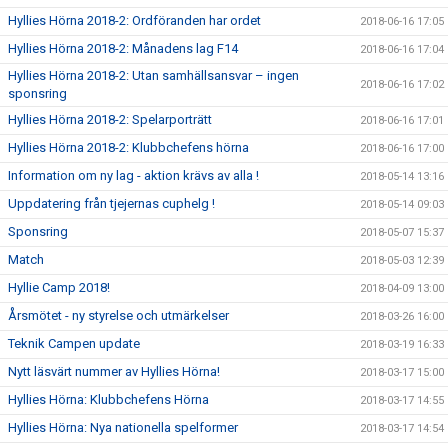
Hyllies Hörna 2018-2: Ordföranden har ordet
2018-06-16 17:05
Hyllies Hörna 2018-2: Månadens lag F14
2018-06-16 17:04
Hyllies Hörna 2018-2: Utan samhällsansvar – ingen
2018-06-16 17:02
sponsring
Hyllies Hörna 2018-2: Spelarporträtt
2018-06-16 17:01
Hyllies Hörna 2018-2: Klubbchefens hörna
2018-06-16 17:00
Information om ny lag - aktion krävs av alla !
2018-05-14 13:16
Uppdatering från tjejernas cuphelg !
2018-05-14 09:03
Sponsring
2018-05-07 15:37
Match
2018-05-03 12:39
Hyllie Camp 2018!
2018-04-09 13:00
Årsmötet - ny styrelse och utmärkelser
2018-03-26 16:00
Teknik Campen update
2018-03-19 16:33
Nytt läsvärt nummer av Hyllies Hörna!
2018-03-17 15:00
Hyllies Hörna: Klubbchefens Hörna
2018-03-17 14:55
Hyllies Hörna: Nya nationella spelformer
2018-03-17 14:54