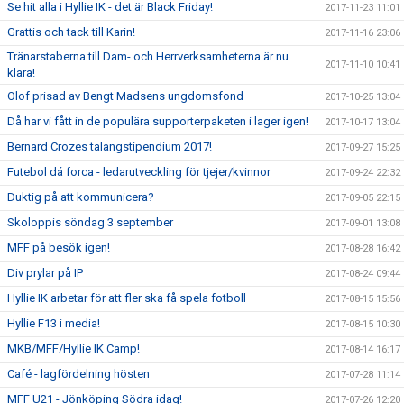
Se hit alla i Hyllie IK - det är Black Friday!
2017-11-23 11:01
Grattis och tack till Karin!
2017-11-16 23:06
Tränarstaberna till Dam- och Herrverksamheterna är nu
2017-11-10 10:41
klara!
Olof prisad av Bengt Madsens ungdomsfond
2017-10-25 13:04
Då har vi fått in de populära supporterpaketen i lager igen!
2017-10-17 13:04
Bernard Crozes talangstipendium 2017!
2017-09-27 15:25
Futebol dá forca - ledarutveckling för tjejer/kvinnor
2017-09-24 22:32
Duktig på att kommunicera?
2017-09-05 22:15
Skoloppis söndag 3 september
2017-09-01 13:08
MFF på besök igen!
2017-08-28 16:42
Div prylar på IP
2017-08-24 09:44
Hyllie IK arbetar för att fler ska få spela fotboll
2017-08-15 15:56
Hyllie F13 i media!
2017-08-15 10:30
MKB/MFF/Hyllie IK Camp!
2017-08-14 16:17
Café - lagfördelning hösten
2017-07-28 11:14
MFF U21 - Jönköping Södra idag!
2017-07-26 12:20