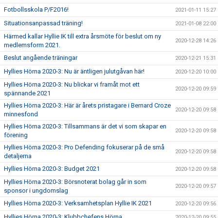
Fotbollsskola P/F2016!
2021-01-11 15:27
Situationsanpassad träning!
2021-01-08 22:00
Härmed kallar Hyllie IK till extra årsmöte för beslut om ny
2020-12-28 14:26
medlemsform 2021.
Beslut angående träningar
2020-12-21 15:31
Hyllies Hörna 2020-3: Nu är äntligen julutgåvan här!
2020-12-20 10:00
Hyllies Hörna 2020-3: Nu blickar vi framåt mot ett
2020-12-20 09:59
spännande 2021
Hyllies Hörna 2020-3: Här är årets pristagare i Bernard Croze
2020-12-20 09:58
minnesfond
Hyllies Hörna 2020-3: Tillsammans är det vi som skapar en
2020-12-20 09:58
förening
Hyllies Hörna 2020-3: Pro Defending fokuserar på de små
2020-12-20 09:58
detaljerna
Hyllies Hörna 2020-3: Budget 2021
2020-12-20 09:58
Hyllies Hörna 2020-3: Börsnoterat bolag går in som
2020-12-20 09:57
sponsor i ungdomslag
Hyllies Hörna 2020-3: Verksamhetsplan Hyllie IK 2021
2020-12-20 09:56
Hyllies Hörna 2020-3: Klubbchefens Hörna
2020-12-20 09:55