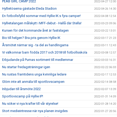
PEAB GIRL CAMP 2022
2022-04-27 12:00
Hyllietöserna gästade Eleda Stadion
2022-04-26 14:30
En fotbollsfylld sommar med Hyllie IK:s fyra camper!
2022-04-08 12:54
Hyllietalangen målskytt i MFF-debut - Hallå där Stella!
2022-03-23 09:06
Kursen för det kommande året är fastslagen
2022-03-22 13:01
Bio till helgen? Bra pris genom Hyllie IK
2022-03-17 21:23
Årsmötet närmar sig - ta del av handlingarna
2022-03-11 12:43
Vi välkomnar barn födda 2017 och 2018 till fotbollsskola
2022-03-08 12:57
Erbjudande på Pumas sortiment till medlemmar
2022-03-03 16:31
Nu startar fredagsträningar igen
2022-02-22 06:03
Nu rustas framtidens unga kvinnliga ledare
2022-02-17 12:53
Glöm inte att anmäla till sportlovscampen
2022-02-14 08:58
Inbjudan till årsmöte 2022
2022-02-07 13:39
Sportlovscamp på Hyllie IP!
2022-01-31 14:09
Nu söker vi nya krafter till vår styrelse!
2022-01-28 14:20
Stort medieintresse när nya planen invigdes
2022-01-27 20:56