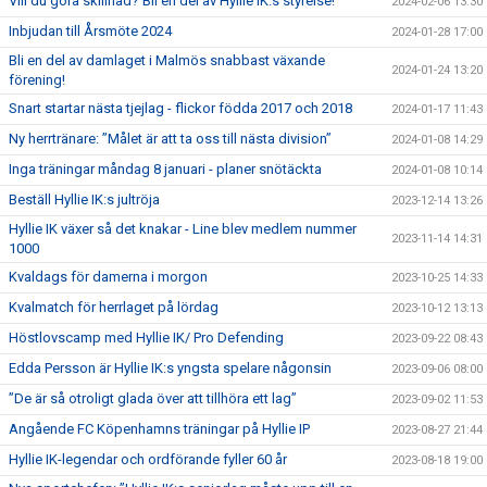
Vill du göra skillnad? Bli en del av Hyllie IK:s styrelse!
2024-02-06 13:30
Inbjudan till Årsmöte 2024
2024-01-28 17:00
Bli en del av damlaget i Malmös snabbast växande
2024-01-24 13:20
förening!
Snart startar nästa tjejlag - flickor födda 2017 och 2018
2024-01-17 11:43
Ny herrtränare: ”Målet är att ta oss till nästa division”
2024-01-08 14:29
Inga träningar måndag 8 januari - planer snötäckta
2024-01-08 10:14
Beställ Hyllie IK:s jultröja
2023-12-14 13:26
Hyllie IK växer så det knakar - Line blev medlem nummer
2023-11-14 14:31
1000
Kvaldags för damerna i morgon
2023-10-25 14:33
Kvalmatch för herrlaget på lördag
2023-10-12 13:13
Höstlovscamp med Hyllie IK/ Pro Defending
2023-09-22 08:43
Edda Persson är Hyllie IK:s yngsta spelare någonsin
2023-09-06 08:00
”De är så otroligt glada över att tillhöra ett lag”
2023-09-02 11:53
Angående FC Köpenhamns träningar på Hyllie IP
2023-08-27 21:44
Hyllie IK-legendar och ordförande fyller 60 år
2023-08-18 19:00