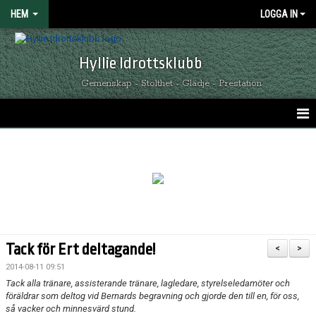
HEM
LOGGA IN
Hyllie Idrottsklubb
Gemenskap - Stolthet - Glädje - Prestation
HEM
GRÖNSVARTA NYHETER
KALENDER
MATCHER
Tack för Ert deltagande!
<
>
OM HYLLIE IK
2014-08-11 09:51
Tack alla tränare, assisterande tränare, lagledare, styrelseledamöter och
KONTAKT
föräldrar som deltog vid Bernards begravning och gjorde den till en, för oss,
så vacker och minnesvärd stund.