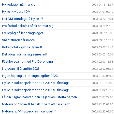
Hylliedagen närmar sig!
2023-04-13 11:37
Hyllie IK vidare i DM
2023-04-01 09:10
Het DM-torsdag på Hyllie IP!
2023-03-27 18:34
Pro fotbollsskola i påsk närmar sig!
2023-03-26 20:13
Hylliepåg på landslagsläger
2023-03-15 13:35
Snart stundar årsmöte
2023-03-10 16:19
Boka hotell - gynna Hyllie IK
2023-03-07 14:46
Det börjar närma sig seriestart!
2023-03-07 12:01
Påsklovscamp med Pro Defending
2023-02-07 13:53
Inbjudan till årsmöte 2023
2023-02-02 08:31
Ingen höjning av träningsavgifter 2023
2023-01-30 08:56
Hyllie IK söker spelare födda 2016 till flicklag!
2023-01-19 12:00
Hyllie IK söker spelare födda 2015 till flicklag!
2023-01-04 15:12
Få din julgran hämtad den 14 januari - stötta barnen
2023-01-03 22:00
Nyförvärv: "Hyllie IK har alltid varit ett nära hem"
2022-12-23 08:00
Nyförvärv: "Vill utvecklas individuellt"
2022-12-22 08:00