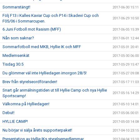
Sommarstängt!
2017-06-30 15:11
Följ F13 i Kalles Kaviar Cup och P14 i Skadevi Cup och
2017-06-29 10:50
F05/06 i Sommarcupen.
6 Juni Fotboll mot Rasism (MFF)
2017-06-05 15:39
Nån som saknar?
2017-06-01 12:44
Sommarfotboll med MKB, Hyllie IK och MFF
2017-05-31 20:41
Medlemsenkät
2017-05-30 06:00
Tisdag 30.5
2017-05-29 15:47
Du glömmer väl inte Hylliedagen imorgon 28/5!
2017-05-27 09:08
Brev från styrelseordföranden!
2017-05-17 11:03
Snart går anmälningstiden ut till Hyllie Camp och nya Hyllie
2017-05-16 14:29
Sportscamp!
Välkomna på Hylliedagen!
2017-05-10 14:01
Debut!
2017-05-06 00:01
HYLLIE CAMP!
2017-05-03 14:08
Nu börjar vi sälja årets supporterpaket!
2017-04-10 23:15
Presentation av Hyllie IKs styrelsemedlemmar
2017-04-04 15:10