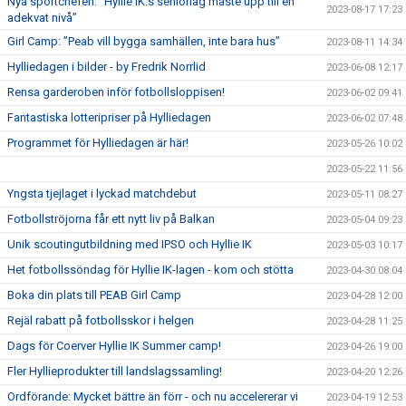
Nya sportchefen: ”Hyllie IK:s seniorlag måste upp till en
2023-08-17 17:23
adekvat nivå”
Girl Camp: ”Peab vill bygga samhällen, inte bara hus”
2023-08-11 14:34
Hylliedagen i bilder - by Fredrik Norrlid
2023-06-08 12:17
Rensa garderoben inför fotbollsloppisen!
2023-06-02 09:41
Fantastiska lotteripriser på Hylliedagen
2023-06-02 07:48
Programmet för Hylliedagen är här!
2023-05-26 10:02
2023-05-22 11:56
Yngsta tjejlaget i lyckad matchdebut
2023-05-11 08:27
Fotbollströjorna får ett nytt liv på Balkan
2023-05-04 09:23
Unik scoutingutbildning med IPSO och Hyllie IK
2023-05-03 10:17
Het fotbollssöndag för Hyllie IK-lagen - kom och stötta
2023-04-30 08:04
Boka din plats till PEAB Girl Camp
2023-04-28 12:00
Rejäl rabatt på fotbollsskor i helgen
2023-04-28 11:25
Dags för Coerver Hyllie IK Summer camp!
2023-04-26 19:00
Fler Hyllieprodukter till landslagssamling!
2023-04-20 12:26
Ordförande: Mycket bättre än förr - och nu accelererar vi
2023-04-19 12:53