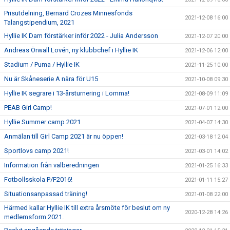
Prisutdelning, Bernard Crozes Minnesfonds
2021-12-08 16:00
Talangstipendium, 2021
Hyllie IK Dam förstärker inför 2022 - Julia Andersson
2021-12-07 20:00
Andreas Örwall Lovén, ny klubbchef i Hyllie IK
2021-12-06 12:00
Stadium / Puma / Hyllie IK
2021-11-25 10:00
Nu är Skåneserie A nära för U15
2021-10-08 09:30
Hyllie IK segrare i 13-årsturnering i Lomma!
2021-08-09 11:09
PEAB Girl Camp!
2021-07-01 12:00
Hyllie Summer camp 2021
2021-04-07 14:30
Anmälan till Girl Camp 2021 är nu öppen!
2021-03-18 12:04
Sportlovs camp 2021!
2021-03-01 14:02
Information från valberedningen
2021-01-25 16:33
Fotbollsskola P/F2016!
2021-01-11 15:27
Situationsanpassad träning!
2021-01-08 22:00
Härmed kallar Hyllie IK till extra årsmöte för beslut om ny
2020-12-28 14:26
medlemsform 2021.