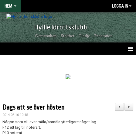
HEM
LOGGA IN
Hyllie Idrottsklubb
Gemenskap - Stolthet - Glädje - Prestation
HEM
GRÖNSVARTA NYHETER
KALENDER
MATCHER
Dags att se över hösten
<
>
OM HYLLIE IK
2014-06-16 10:45
Någon som vill avanmäla/anmäla ytterligare något lag.
KONTAKT
F12 ett lag till noterart.
P10 noterat.