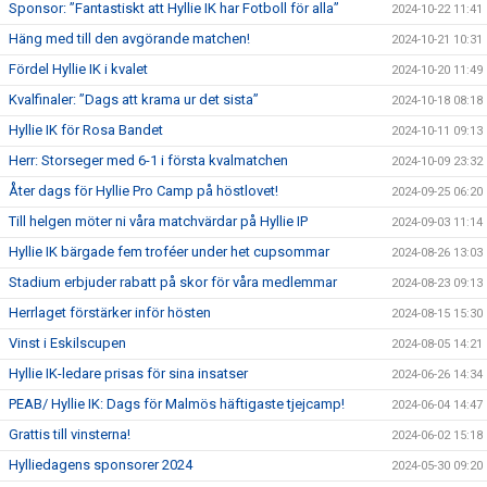
Sponsor: ”Fantastiskt att Hyllie IK har Fotboll för alla”
2024-10-22 11:41
Häng med till den avgörande matchen!
2024-10-21 10:31
Fördel Hyllie IK i kvalet
2024-10-20 11:49
Kvalfinaler: ”Dags att krama ur det sista”
2024-10-18 08:18
Hyllie IK för Rosa Bandet
2024-10-11 09:13
Herr: Storseger med 6-1 i första kvalmatchen
2024-10-09 23:32
Åter dags för Hyllie Pro Camp på höstlovet!
2024-09-25 06:20
Till helgen möter ni våra matchvärdar på Hyllie IP
2024-09-03 11:14
Hyllie IK bärgade fem troféer under het cupsommar
2024-08-26 13:03
Stadium erbjuder rabatt på skor för våra medlemmar
2024-08-23 09:13
Herrlaget förstärker inför hösten
2024-08-15 15:30
Vinst i Eskilscupen
2024-08-05 14:21
Hyllie IK-ledare prisas för sina insatser
2024-06-26 14:34
PEAB/ Hyllie IK: Dags för Malmös häftigaste tjejcamp!
2024-06-04 14:47
Grattis till vinsterna!
2024-06-02 15:18
Hylliedagens sponsorer 2024
2024-05-30 09:20