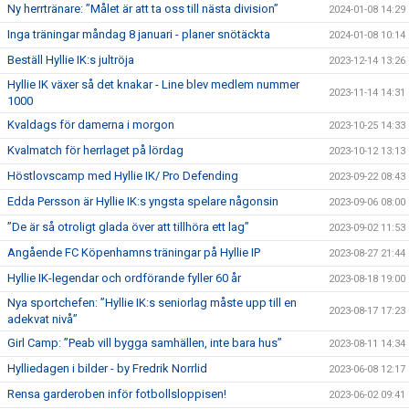
Ny herrtränare: ”Målet är att ta oss till nästa division”
2024-01-08 14:29
Inga träningar måndag 8 januari - planer snötäckta
2024-01-08 10:14
Beställ Hyllie IK:s jultröja
2023-12-14 13:26
Hyllie IK växer så det knakar - Line blev medlem nummer
2023-11-14 14:31
1000
Kvaldags för damerna i morgon
2023-10-25 14:33
Kvalmatch för herrlaget på lördag
2023-10-12 13:13
Höstlovscamp med Hyllie IK/ Pro Defending
2023-09-22 08:43
Edda Persson är Hyllie IK:s yngsta spelare någonsin
2023-09-06 08:00
”De är så otroligt glada över att tillhöra ett lag”
2023-09-02 11:53
Angående FC Köpenhamns träningar på Hyllie IP
2023-08-27 21:44
Hyllie IK-legendar och ordförande fyller 60 år
2023-08-18 19:00
Nya sportchefen: ”Hyllie IK:s seniorlag måste upp till en
2023-08-17 17:23
adekvat nivå”
Girl Camp: ”Peab vill bygga samhällen, inte bara hus”
2023-08-11 14:34
Hylliedagen i bilder - by Fredrik Norrlid
2023-06-08 12:17
Rensa garderoben inför fotbollsloppisen!
2023-06-02 09:41