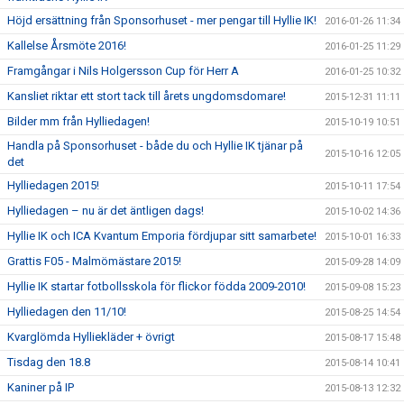
Höjd ersättning från Sponsorhuset - mer pengar till Hyllie IK!
2016-01-26 11:34
Kallelse Årsmöte 2016!
2016-01-25 11:29
Framgångar i Nils Holgersson Cup för Herr A
2016-01-25 10:32
Kansliet riktar ett stort tack till årets ungdomsdomare!
2015-12-31 11:11
Bilder mm från Hylliedagen!
2015-10-19 10:51
Handla på Sponsorhuset - både du och Hyllie IK tjänar på
2015-10-16 12:05
det
Hylliedagen 2015!
2015-10-11 17:54
Hylliedagen – nu är det äntligen dags!
2015-10-02 14:36
Hyllie IK och ICA Kvantum Emporia fördjupar sitt samarbete!
2015-10-01 16:33
Grattis F05 - Malmömästare 2015!
2015-09-28 14:09
Hyllie IK startar fotbollsskola för flickor födda 2009-2010!
2015-09-08 15:23
Hylliedagen den 11/10!
2015-08-25 14:54
Kvarglömda Hylliekläder + övrigt
2015-08-17 15:48
Tisdag den 18.8
2015-08-14 10:41
Kaniner på IP
2015-08-13 12:32