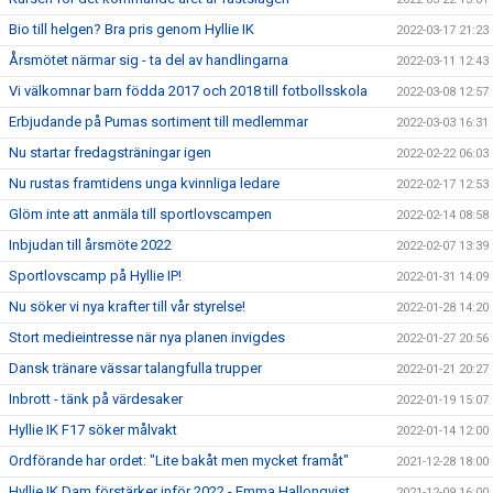
Bio till helgen? Bra pris genom Hyllie IK
2022-03-17 21:23
Årsmötet närmar sig - ta del av handlingarna
2022-03-11 12:43
Vi välkomnar barn födda 2017 och 2018 till fotbollsskola
2022-03-08 12:57
Erbjudande på Pumas sortiment till medlemmar
2022-03-03 16:31
Nu startar fredagsträningar igen
2022-02-22 06:03
Nu rustas framtidens unga kvinnliga ledare
2022-02-17 12:53
Glöm inte att anmäla till sportlovscampen
2022-02-14 08:58
Inbjudan till årsmöte 2022
2022-02-07 13:39
Sportlovscamp på Hyllie IP!
2022-01-31 14:09
Nu söker vi nya krafter till vår styrelse!
2022-01-28 14:20
Stort medieintresse när nya planen invigdes
2022-01-27 20:56
Dansk tränare vässar talangfulla trupper
2022-01-21 20:27
Inbrott - tänk på värdesaker
2022-01-19 15:07
Hyllie IK F17 söker målvakt
2022-01-14 12:00
Ordförande har ordet: "Lite bakåt men mycket framåt"
2021-12-28 18:00
Hyllie IK Dam förstärker inför 2022 - Emma Hallonqvist
2021-12-09 16:00