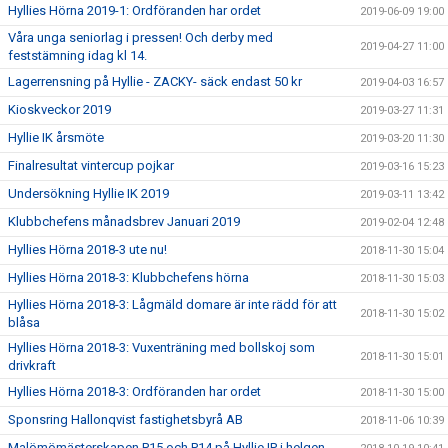
Hyllies Hörna 2019-1: Ordföranden har ordet
2019-06-09 19:00
Våra unga seniorlag i pressen! Och derby med
2019-04-27 11:00
feststämning idag kl 14.
Lagerrensning på Hyllie - ZACKY- säck endast 50 kr
2019-04-03 16:57
Kioskveckor 2019
2019-03-27 11:31
Hyllie IK årsmöte
2019-03-20 11:30
Finalresultat vintercup pojkar
2019-03-16 15:23
Undersökning Hyllie IK 2019
2019-03-11 13:42
Klubbchefens månadsbrev Januari 2019
2019-02-04 12:48
Hyllies Hörna 2018-3 ute nu!
2018-11-30 15:04
Hyllies Hörna 2018-3: Klubbchefens hörna
2018-11-30 15:03
Hyllies Hörna 2018-3: Lågmäld domare är inte rädd för att
2018-11-30 15:02
blåsa
Hyllies Hörna 2018-3: Vuxenträning med bollskoj som
2018-11-30 15:01
drivkraft
Hyllies Hörna 2018-3: Ordföranden har ordet
2018-11-30 15:00
Sponsring Hallonqvist fastighetsbyrå AB
2018-11-06 10:39
Malömömästerskapen P15 och P14 på Hyllie IP i helgen