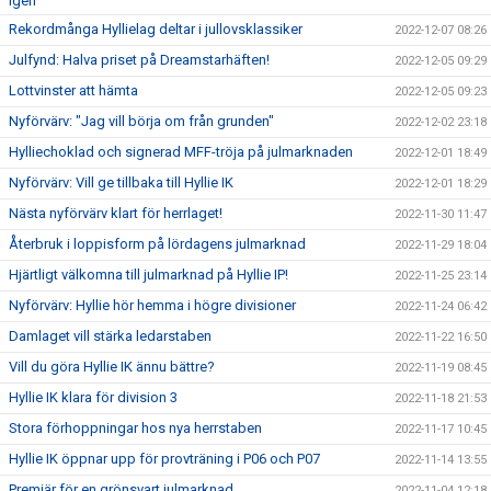
igen
Rekordmånga Hyllielag deltar i jullovsklassiker
2022-12-07 08:26
Julfynd: Halva priset på Dreamstarhäften!
2022-12-05 09:29
Lottvinster att hämta
2022-12-05 09:23
Nyförvärv: "Jag vill börja om från grunden"
2022-12-02 23:18
Hylliechoklad och signerad MFF-tröja på julmarknaden
2022-12-01 18:49
Nyförvärv: Vill ge tillbaka till Hyllie IK
2022-12-01 18:29
Nästa nyförvärv klart för herrlaget!
2022-11-30 11:47
Återbruk i loppisform på lördagens julmarknad
2022-11-29 18:04
Hjärtligt välkomna till julmarknad på Hyllie IP!
2022-11-25 23:14
Nyförvärv: Hyllie hör hemma i högre divisioner
2022-11-24 06:42
Damlaget vill stärka ledarstaben
2022-11-22 16:50
Vill du göra Hyllie IK ännu bättre?
2022-11-19 08:45
Hyllie IK klara för division 3
2022-11-18 21:53
Stora förhoppningar hos nya herrstaben
2022-11-17 10:45
Hyllie IK öppnar upp för provträning i P06 och P07
2022-11-14 13:55
Premiär för en grönsvart julmarknad
2022-11-04 12:18