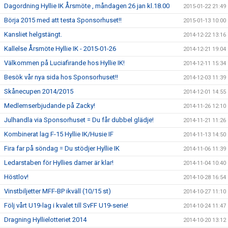
Dagordning Hyllie IK Årsmöte , måndagen 26 jan kl.18.00
2015-01-22 21:49
Börja 2015 med att testa Sponsorhuset!!
2015-01-13 10:00
Kansliet helgstängt.
2014-12-22 13:16
Kallelse Årsmöte Hyllie IK - 2015-01-26
2014-12-21 19:04
Välkommen på Luciafirande hos Hyllie IK!
2014-12-11 15:34
Besök vår nya sida hos Sponsorhuset!!
2014-12-03 11:39
Skånecupen 2014/2015
2014-12-01 14:55
Medlemserbjudande på Zacky!
2014-11-26 12:10
Julhandla via Sponsorhuset = Du får dubbel glädje!
2014-11-21 11:26
Kombinerat lag F-15 Hyllie IK/Husie IF
2014-11-13 14:50
Fira far på söndag = Du stödjer Hyllie IK
2014-11-06 11:39
Ledarstaben för Hyllies damer är klar!
2014-11-04 10:40
Höstlov!
2014-10-28 16:54
Vinstbiljetter MFF-BP ikväll (10/15 st)
2014-10-27 11:10
Följ vårt U19-lag i kvalet till SvFF U19-serie!
2014-10-24 11:47
Dragning Hyllielotteriet 2014
2014-10-20 13:12