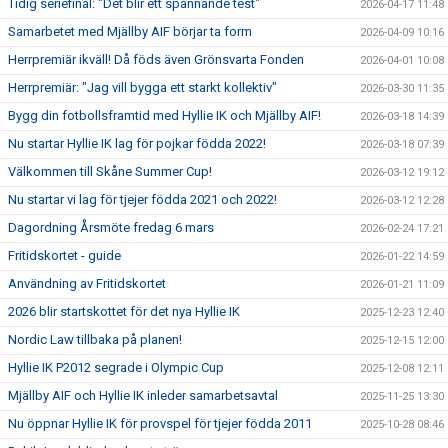
Tidig seriefinal: "Det blir ett spännande test"
2026-04-17 11:48
Samarbetet med Mjällby AIF börjar ta form
2026-04-09 10:16
Herrpremiär ikväll! Då föds även Grönsvarta Fonden
2026-04-01 10:08
Herrpremiär: "Jag vill bygga ett starkt kollektiv"
2026-03-30 11:35
Bygg din fotbollsframtid med Hyllie IK och Mjällby AIF!
2026-03-18 14:39
Nu startar Hyllie IK lag för pojkar födda 2022!
2026-03-18 07:39
Välkommen till Skåne Summer Cup!
2026-03-12 19:12
Nu startar vi lag för tjejer födda 2021 och 2022!
2026-03-12 12:28
Dagordning Årsmöte fredag 6 mars
2026-02-24 17:21
Fritidskortet - guide
2026-01-22 14:59
Användning av Fritidskortet
2026-01-21 11:09
2026 blir startskottet för det nya Hyllie IK
2025-12-23 12:40
Nordic Law tillbaka på planen!
2025-12-15 12:00
Hyllie IK P2012 segrade i Olympic Cup
2025-12-08 12:11
Mjällby AIF och Hyllie IK inleder samarbetsavtal
2025-11-25 13:30
Nu öppnar Hyllie IK för provspel för tjejer födda 2011
2025-10-28 08:46