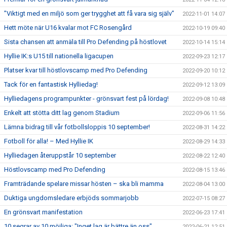
”Viktigt med en miljö som ger trygghet att få vara sig själv”
2022-11-01 14:07
Hett möte när U16 kvalar mot FC Rosengård
2022-10-19 09:40
Sista chansen att anmäla till Pro Defending på höstlovet
2022-10-14 15:14
Hyllie IK:s U15 till nationella ligacupen
2022-09-23 12:17
Platser kvar till höstlovscamp med Pro Defending
2022-09-20 10:12
Tack för en fantastisk Hylliedag!
2022-09-12 13:09
Hylliedagens programpunkter - grönsvart fest på lördag!
2022-09-08 10:48
Enkelt att stötta ditt lag genom Stadium
2022-09-06 11:56
Lämna bidrag till vår fotbollsloppis 10 september!
2022-08-31 14:22
Fotboll för alla! – Med Hyllie IK
2022-08-29 14:33
Hylliedagen återuppstår 10 september
2022-08-22 12:40
Höstlovscamp med Pro Defending
2022-08-15 13:46
Framträdande spelare missar hösten – ska bli mamma
2022-08-04 13:00
Duktiga ungdomsledare erbjöds sommarjobb
2022-07-15 08:27
En grönsvart manifestation
2022-06-23 17:41
10 segrar av 10 möjliga: "Inget lag är bättre än oss"
2022-06-21 12:51