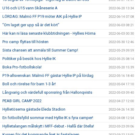
U16 och U15 vann Skåneserie A
2022-06-20 13:34
LÖRDAG: Malmö FF P19 möter AIK på Hyllie IP
2022-06-14 07:08
”Om laget ger upp så är det kört”
2022-06-03 08:21
Här kan ni läsa senaste klubbtidningen - Hyllies Hörna
2022-06-03 00:30
Pro camp flyttas till hösten
2022-05-30 12:46
Sista chansen att anmäla till Summer Camp!
2022-05-29 09:59
Politiker på besök hos Hyllie IK
2022-05-25 08:14
Boka Pro-fotbollskola!
2022-05-20 15:39
P19-allsvenskan: Malmö FF gästar Hyllie IP på lördag
2022-05-16 18:40
Boll och rörelse för barn 1-3 år!
2022-05-04 17:10
Långvarig och värdefull sponsring från Hallonqvists
2022-05-03 09:40
PEAB GIRL CAMP 2022
2022-04-27 12:00
Hyllietöserna gästade Eleda Stadion
2022-04-26 14:30
En fotbollsfylld sommar med Hyllie IK:s fyra camper!
2022-04-08 12:54
Hyllietalangen målskytt i MFF-debut - Hallå där Stella!
2022-03-23 09:06
Kursen för det kommande året är fastslagen
2022-03-22 13:01