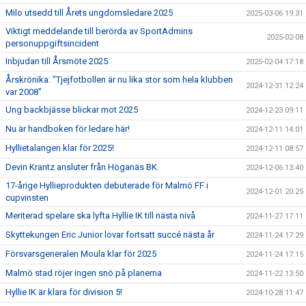
Milo utsedd till Årets ungdomsledare 2025
2025-03-06 19:31
Viktigt meddelande till berörda av SportAdmins
2025-02-08
personuppgiftsincident
Inbjudan till Årsmöte 2025
2025-02-04 17:18
Årskrönika: "Tjejfotbollen är nu lika stor som hela klubben
2024-12-31 12:24
var 2008"
Ung backbjässe blickar mot 2025
2024-12-23 09:11
Nu är handboken för ledare här!
2024-12-11 14:01
Hyllietalangen klar för 2025!
2024-12-11 08:57
Devin Krantz ansluter från Höganäs BK
2024-12-06 13:40
17-årige Hyllieprodukten debuterade för Malmö FF i
2024-12-01 20:25
cupvinsten
Meriterad spelare ska lyfta Hyllie IK till nästa nivå
2024-11-27 17:11
Skyttekungen Eric Junior lovar fortsatt succé nästa år
2024-11-24 17:29
Försvarsgeneralen Moula klar för 2025
2024-11-24 17:15
Malmö stad röjer ingen snö på planerna
2024-11-22 13:50
Hyllie IK är klara för division 5!
2024-10-28 11:47