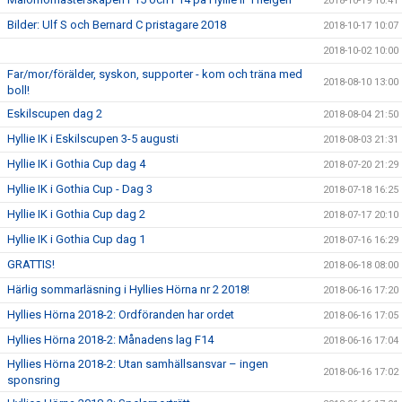
2018-10-19 10:41
Bilder: Ulf S och Bernard C pristagare 2018
2018-10-17 10:07
2018-10-02 10:00
Far/mor/förälder, syskon, supporter - kom och träna med
2018-08-10 13:00
boll!
Eskilscupen dag 2
2018-08-04 21:50
Hyllie IK i Eskilscupen 3-5 augusti
2018-08-03 21:31
Hyllie IK i Gothia Cup dag 4
2018-07-20 21:29
Hyllie IK i Gothia Cup - Dag 3
2018-07-18 16:25
Hyllie IK i Gothia Cup dag 2
2018-07-17 20:10
Hyllie IK i Gothia Cup dag 1
2018-07-16 16:29
GRATTIS!
2018-06-18 08:00
Härlig sommarläsning i Hyllies Hörna nr 2 2018!
2018-06-16 17:20
Hyllies Hörna 2018-2: Ordföranden har ordet
2018-06-16 17:05
Hyllies Hörna 2018-2: Månadens lag F14
2018-06-16 17:04
Hyllies Hörna 2018-2: Utan samhällsansvar – ingen
2018-06-16 17:02
sponsring