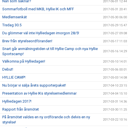
Nån som saknar?
2017-06-01 12:44
Sommarfotboll med MKB, Hyllie IK och MFF
2017-05-31 20:41
Medlemsenkät
2017-05-30 06:00
Tisdag 30.5
2017-05-29 15:47
Du glömmer väl inte Hylliedagen imorgon 28/5!
2017-05-27 09:08
Brev från styrelseordföranden!
2017-05-17 11:03
Snart går anmälningstiden ut till Hyllie Camp och nya Hyllie
2017-05-16 14:29
Sportscamp!
Välkomna på Hylliedagen!
2017-05-10 14:01
Debut!
2017-05-06 00:01
HYLLIE CAMP!
2017-05-03 14:08
Nu börjar vi sälja årets supporterpaket!
2017-04-10 23:15
Presentation av Hyllie IKs styrelsemedlemmar
2017-04-04 15:10
Hylliedagen 2017!
2017-03-31 14:36
Rapport från årsmötet
2017-03-30 11:25
På årsmötet valdes en ny ordförande och delvis en ny
2017-03-22 10:16
styrelse!