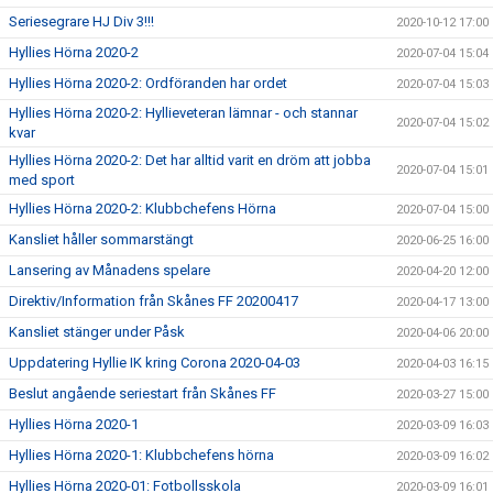
Seriesegrare HJ Div 3!!!
2020-10-12 17:00
Hyllies Hörna 2020-2
2020-07-04 15:04
Hyllies Hörna 2020-2: Ordföranden har ordet
2020-07-04 15:03
Hyllies Hörna 2020-2: Hyllieveteran lämnar - och stannar
2020-07-04 15:02
kvar
Hyllies Hörna 2020-2: Det har alltid varit en dröm att jobba
2020-07-04 15:01
med sport
Hyllies Hörna 2020-2: Klubbchefens Hörna
2020-07-04 15:00
Kansliet håller sommarstängt
2020-06-25 16:00
Lansering av Månadens spelare
2020-04-20 12:00
Direktiv/Information från Skånes FF 20200417
2020-04-17 13:00
Kansliet stänger under Påsk
2020-04-06 20:00
Uppdatering Hyllie IK kring Corona 2020-04-03
2020-04-03 16:15
Beslut angående seriestart från Skånes FF
2020-03-27 15:00
Hyllies Hörna 2020-1
2020-03-09 16:03
Hyllies Hörna 2020-1: Klubbchefens hörna
2020-03-09 16:02
Hyllies Hörna 2020-01: Fotbollsskola
2020-03-09 16:01