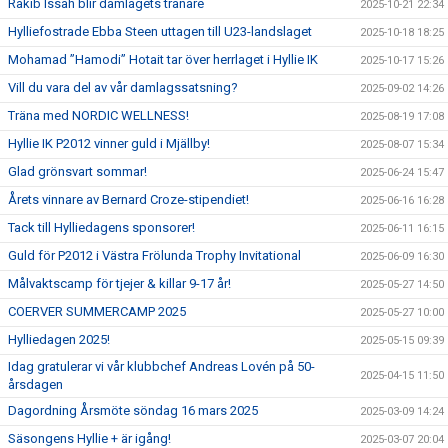
Rakib Issah blir damlagets tränare
2025-10-21 22:34
Hylliefostrade Ebba Steen uttagen till U23-landslaget
2025-10-18 18:25
Mohamad ”Hamodi” Hotait tar över herrlaget i Hyllie IK
2025-10-17 15:26
Vill du vara del av vår damlagssatsning?
2025-09-02 14:26
Träna med NORDIC WELLNESS!
2025-08-19 17:08
Hyllie IK P2012 vinner guld i Mjällby!
2025-08-07 15:34
Glad grönsvart sommar!
2025-06-24 15:47
Årets vinnare av Bernard Croze-stipendiet!
2025-06-16 16:28
Tack till Hylliedagens sponsorer!
2025-06-11 16:15
Guld för P2012 i Västra Frölunda Trophy Invitational
2025-06-09 16:30
Målvaktscamp för tjejer & killar 9-17 år!
2025-05-27 14:50
COERVER SUMMERCAMP 2025
2025-05-27 10:00
Hylliedagen 2025!
2025-05-15 09:39
Idag gratulerar vi vår klubbchef Andreas Lovén på 50-
2025-04-15 11:50
årsdagen
Dagordning Årsmöte söndag 16 mars 2025
2025-03-09 14:24
Säsongens Hyllie + är igång!
2025-03-07 20:04