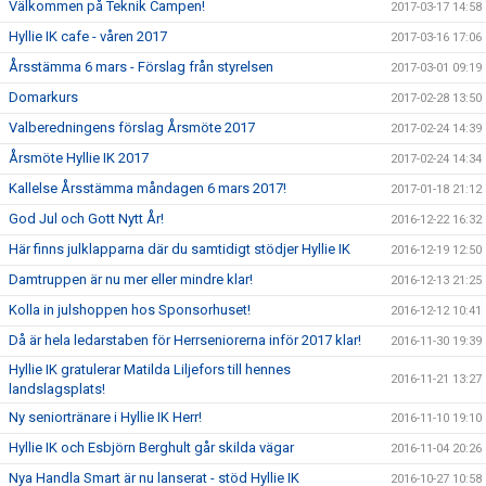
Välkommen på Teknik Campen!
2017-03-17 14:58
Hyllie IK cafe - våren 2017
2017-03-16 17:06
Årsstämma 6 mars - Förslag från styrelsen
2017-03-01 09:19
Domarkurs
2017-02-28 13:50
Valberedningens förslag Årsmöte 2017
2017-02-24 14:39
Årsmöte Hyllie IK 2017
2017-02-24 14:34
Kallelse Årsstämma måndagen 6 mars 2017!
2017-01-18 21:12
God Jul och Gott Nytt År!
2016-12-22 16:32
Här finns julklapparna där du samtidigt stödjer Hyllie IK
2016-12-19 12:50
Damtruppen är nu mer eller mindre klar!
2016-12-13 21:25
Kolla in julshoppen hos Sponsorhuset!
2016-12-12 10:41
Då är hela ledarstaben för Herrseniorerna inför 2017 klar!
2016-11-30 19:39
Hyllie IK gratulerar Matilda Liljefors till hennes
2016-11-21 13:27
landslagsplats!
Ny seniortränare i Hyllie IK Herr!
2016-11-10 19:10
Hyllie IK och Esbjörn Berghult går skilda vägar
2016-11-04 20:26
Nya Handla Smart är nu lanserat - stöd Hyllie IK
2016-10-27 10:58