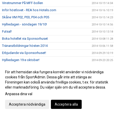
Vinstnummer På MFF-bollen
2014-10-19 14:04
Inför höstlovet - REA hos Hotels.com
2014-10-16 10:19
Skåne VM P02, P03, P04 och P05
2014-10-15 14:23
Hylliedagen - söndagen 19/10!
2014-10-10 14:56
Futsal!
2014-10-10 13:18
Boka hotellet via Sponsorhuset
2014-10-08 11:28
Tränarutbildningar hösten 2014
2014-10-06 11:58
Erbjudande via Sponsorhuset!
2014-09-29 10:19
Hylliedagen 19:e oktober!
2014-09-23 20:25
Boka din flygresa via SAS - både du och Hyllie IK får
2014-09-17 11:22
pengar!
För att hemsidan ska fungera korrekt använder vi nödvändiga
cookies från SportAdmin. Dessa går inte att stänga av.
Nu startar Hyllie Akademin!
2014-09-10 15:44
Föreningen kan också använda frivilliga cookies, t.ex. för statistik
Uppskjutna matcher
2014-09-10 09:06
eller marknadsföring. Du väljer själv om du vill acceptera dessa.
Rösta på vår Megan Berg Nobeus i Lokaltidningen
Anpassa dina val
2014-08-28 14:25
Limhamn!
Vi minns Bernard Croze!
2014-08-21 14:09
Acceptera nödvändiga
Acceptera alla
Matcher 19.8 Hyllie IP A-plan
2014-08-14 13:08