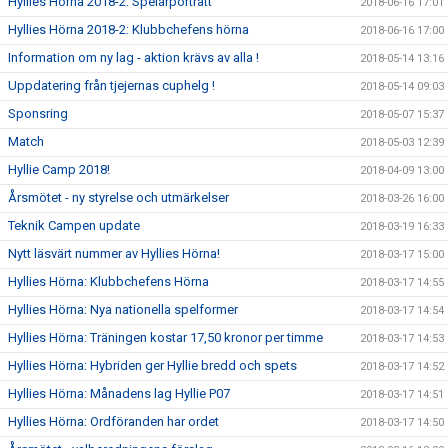
Hyllies Hörna 2018-2: Spelarporträtt
2018-06-16 17:01
Hyllies Hörna 2018-2: Klubbchefens hörna
2018-06-16 17:00
Information om ny lag - aktion krävs av alla !
2018-05-14 13:16
Uppdatering från tjejernas cuphelg !
2018-05-14 09:03
Sponsring
2018-05-07 15:37
Match
2018-05-03 12:39
Hyllie Camp 2018!
2018-04-09 13:00
Årsmötet - ny styrelse och utmärkelser
2018-03-26 16:00
Teknik Campen update
2018-03-19 16:33
Nytt läsvärt nummer av Hyllies Hörna!
2018-03-17 15:00
Hyllies Hörna: Klubbchefens Hörna
2018-03-17 14:55
Hyllies Hörna: Nya nationella spelformer
2018-03-17 14:54
Hyllies Hörna: Träningen kostar 17,50 kronor per timme
2018-03-17 14:53
Hyllies Hörna: Hybriden ger Hyllie bredd och spets
2018-03-17 14:52
Hyllies Hörna: Månadens lag Hyllie P07
2018-03-17 14:51
Hyllies Hörna: Ordföranden har ordet
2018-03-17 14:50