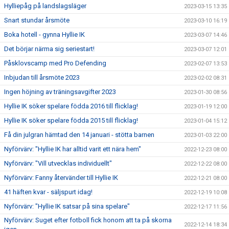
Hylliepåg på landslagsläger
2023-03-15 13:35
Snart stundar årsmöte
2023-03-10 16:19
Boka hotell - gynna Hyllie IK
2023-03-07 14:46
Det börjar närma sig seriestart!
2023-03-07 12:01
Påsklovscamp med Pro Defending
2023-02-07 13:53
Inbjudan till årsmöte 2023
2023-02-02 08:31
Ingen höjning av träningsavgifter 2023
2023-01-30 08:56
Hyllie IK söker spelare födda 2016 till flicklag!
2023-01-19 12:00
Hyllie IK söker spelare födda 2015 till flicklag!
2023-01-04 15:12
Få din julgran hämtad den 14 januari - stötta barnen
2023-01-03 22:00
Nyförvärv: "Hyllie IK har alltid varit ett nära hem"
2022-12-23 08:00
Nyförvärv: "Vill utvecklas individuellt"
2022-12-22 08:00
Nyförvärv: Fanny återvänder till Hyllie IK
2022-12-21 08:00
41 häften kvar - säljspurt idag!
2022-12-19 10:08
Nyförvärv: "Hyllie IK satsar på sina spelare"
2022-12-17 11:56
Nyförvärv: Suget efter fotboll fick honom att ta på skorna
2022-12-14 18:34