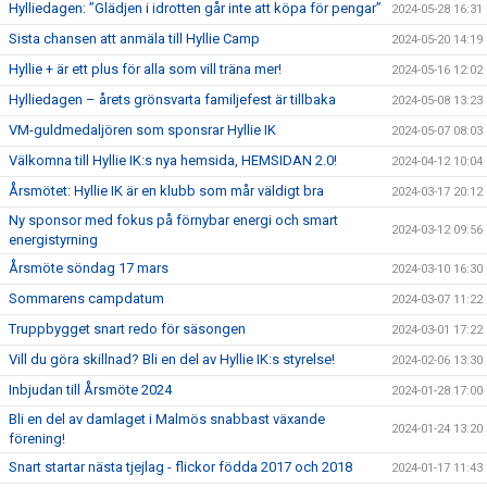
Hylliedagen: ”Glädjen i idrotten går inte att köpa för pengar”
2024-05-28 16:31
Sista chansen att anmäla till Hyllie Camp
2024-05-20 14:19
Hyllie + är ett plus för alla som vill träna mer!
2024-05-16 12:02
Hylliedagen – årets grönsvarta familjefest är tillbaka
2024-05-08 13:23
VM-guldmedaljören som sponsrar Hyllie IK
2024-05-07 08:03
Välkomna till Hyllie IK:s nya hemsida, HEMSIDAN 2.0!
2024-04-12 10:04
Årsmötet: Hyllie IK är en klubb som mår väldigt bra
2024-03-17 20:12
Ny sponsor med fokus på förnybar energi och smart
2024-03-12 09:56
energistyrning
Årsmöte söndag 17 mars
2024-03-10 16:30
Sommarens campdatum
2024-03-07 11:22
Truppbygget snart redo för säsongen
2024-03-01 17:22
Vill du göra skillnad? Bli en del av Hyllie IK:s styrelse!
2024-02-06 13:30
Inbjudan till Årsmöte 2024
2024-01-28 17:00
Bli en del av damlaget i Malmös snabbast växande
2024-01-24 13:20
förening!
Snart startar nästa tjejlag - flickor födda 2017 och 2018
2024-01-17 11:43