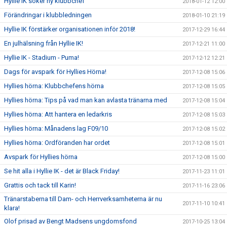
Hyllie IK söker ny klubbchef
2018-01-12 12:00
Förändringar i klubbledningen
2018-01-10 21:19
Hyllie IK förstärker organisationen inför 2018!
2017-12-29 16:44
En julhälsning från Hyllie IK!
2017-12-21 11:00
Hyllie IK - Stadium - Puma!
2017-12-12 12:21
Dags för avspark för Hyllies Hörna!
2017-12-08 15:06
Hyllies hörna: Klubbchefens hörna
2017-12-08 15:05
Hyllies hörna: Tips på vad man kan avlasta tränarna med
2017-12-08 15:04
Hyllies hörna: Att hantera en ledarkris
2017-12-08 15:03
Hyllies hörna: Månadens lag F09/10
2017-12-08 15:02
Hyllies hörna: Ordföranden har ordet
2017-12-08 15:01
Avspark för Hyllies hörna
2017-12-08 15:00
Se hit alla i Hyllie IK - det är Black Friday!
2017-11-23 11:01
Grattis och tack till Karin!
2017-11-16 23:06
Tränarstaberna till Dam- och Herrverksamheterna är nu
2017-11-10 10:41
klara!
Olof prisad av Bengt Madsens ungdomsfond
2017-10-25 13:04