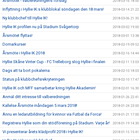
Årsmötet - valberedningens förslag
2018-03-16 18:00
Inflyttning i Hyllie IK:s klubblokal söndagen den 18 mars!
2018-03-14 21:22
Ny klubbchef till Hyllie IK!
2018-03-06 21:35
Hyllie IK profilen nu på Stadium Svågertorp
2018-03-02 19:00
Årsmötet flyttas!
2018-03-01 13:38
Domarkurser
2018-02-19 09:52
Årsmöte i Hyllie IK 2018
2018-02-16 14:44
Hyllie Skåne Vinter Cup - FC Trelleborg slog Hyllie i finalen
2018-02-11 13:03
Dags att ta bort pokalerna
2018-02-10 18:03
Status på klubbchefsrekryteringen
2018-02-10 17:47
Hyllie IK och MFF samarbetar kring Hyllie Akademin!
2018-02-01 16:30
Anmäl ditt intresse till valberedningen
2018-01-26 22:41
Kallelse Årsmöte måndagen 5 mars 2018!
2018-01-24 23:00
Ännu en ledarutbildning för kvinnor via Futbal da Forca!
2018-01-21 17:00
Registrera Hyllie som din stödförening på Stadium. Varje år!
2018-01-19 14:30
Vi presenterar årets klädprofil 2018 i Hyllie IK!
2018-01-15 15:41