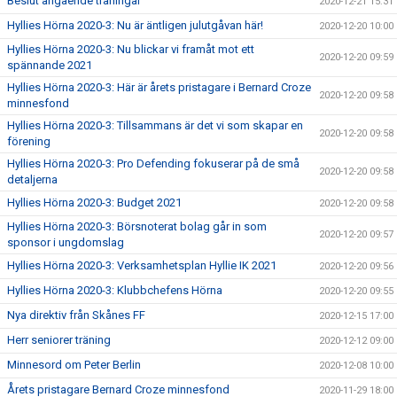
Beslut angående träningar
2020-12-21 15:31
Hyllies Hörna 2020-3: Nu är äntligen julutgåvan här!
2020-12-20 10:00
Hyllies Hörna 2020-3: Nu blickar vi framåt mot ett
2020-12-20 09:59
spännande 2021
Hyllies Hörna 2020-3: Här är årets pristagare i Bernard Croze
2020-12-20 09:58
minnesfond
Hyllies Hörna 2020-3: Tillsammans är det vi som skapar en
2020-12-20 09:58
förening
Hyllies Hörna 2020-3: Pro Defending fokuserar på de små
2020-12-20 09:58
detaljerna
Hyllies Hörna 2020-3: Budget 2021
2020-12-20 09:58
Hyllies Hörna 2020-3: Börsnoterat bolag går in som
2020-12-20 09:57
sponsor i ungdomslag
Hyllies Hörna 2020-3: Verksamhetsplan Hyllie IK 2021
2020-12-20 09:56
Hyllies Hörna 2020-3: Klubbchefens Hörna
2020-12-20 09:55
Nya direktiv från Skånes FF
2020-12-15 17:00
Herr seniorer träning
2020-12-12 09:00
Minnesord om Peter Berlin
2020-12-08 10:00
Årets pristagare Bernard Croze minnesfond
2020-11-29 18:00