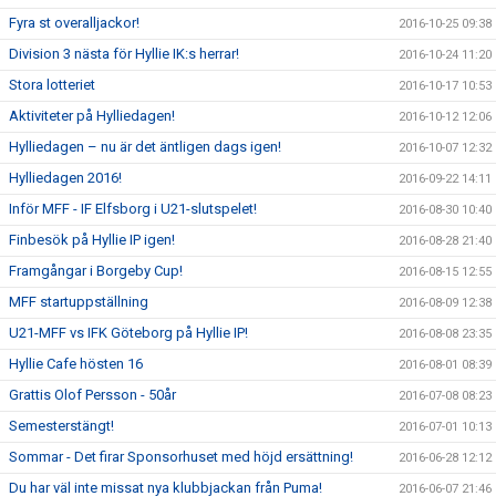
Fyra st overalljackor!
2016-10-25 09:38
Division 3 nästa för Hyllie IK:s herrar!
2016-10-24 11:20
Stora lotteriet
2016-10-17 10:53
Aktiviteter på Hylliedagen!
2016-10-12 12:06
Hylliedagen – nu är det äntligen dags igen!
2016-10-07 12:32
Hylliedagen 2016!
2016-09-22 14:11
Inför MFF - IF Elfsborg i U21-slutspelet!
2016-08-30 10:40
Finbesök på Hyllie IP igen!
2016-08-28 21:40
Framgångar i Borgeby Cup!
2016-08-15 12:55
MFF startuppställning
2016-08-09 12:38
U21-MFF vs IFK Göteborg på Hyllie IP!
2016-08-08 23:35
Hyllie Cafe hösten 16
2016-08-01 08:39
Grattis Olof Persson - 50år
2016-07-08 08:23
Semesterstängt!
2016-07-01 10:13
Sommar - Det firar Sponsorhuset med höjd ersättning!
2016-06-28 12:12
Du har väl inte missat nya klubbjackan från Puma!
2016-06-07 21:46