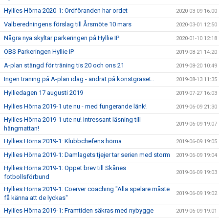
Hyllies Hörna 2020-1: Ordföranden har ordet
2020-03-09 16:00
Valberedningens förslag till Årsmöte 10 mars
2020-03-01 12:50
Några nya skyltar parkeringen på Hyllie IP
2020-01-10 12:18
OBS Parkeringen Hyllie IP
2019-08-21 14:20
A-plan stängd för träning tis 20 och ons 21
2019-08-20 10:49
Ingen träning på A-plan idag - ändrat på konstgräset..
2019-08-13 11:35
Hylliedagen 17 augusti 2019
2019-07-27 16:03
Hyllies Hörna 2019-1 ute nu - med fungerande länk!
2019-06-09 21:30
Hyllies Hörna 2019-1 ute nu! Intressant läsning till
2019-06-09 19:07
hängmattan!
Hyllies Hörna 2019-1: Klubbchefens hörna
2019-06-09 19:05
Hyllies Hörna 2019-1: Damlagets tjejer tar serien med storm
2019-06-09 19:04
Hyllies Hörna 2019-1: Öppet brev till Skånes
2019-06-09 19:03
fotbollsförbund
Hyllies Hörna 2019-1: Coerver coaching "Alla spelare måste
2019-06-09 19:02
få känna att de lyckas"
Hyllies Hörna 2019-1: Framtiden säkras med nybygge
2019-06-09 19:01