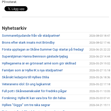
P9 noterat.
KIOSKEN
SPONSORER
HYLLIEDAGEN
Nyhetsarkiv
Sommarerbjudande från vår städpartner!
2026-08-03 18:47
FÖR BESÖKARE
Brons efter stark insats mot Bröndby
2026-08-02 17:46
MEDLEMSKAP
Första upplagan av Skåne Summer Cup startar på fredag!
2026-06-25 22:22
Superstjärnan Hanna Bennison gästade tjejlag
2026-06-23 14:44
Hyllieganerna är en grönsvart armé som gör skillnad
2026-05-29 19:02
Familjen som är Hyllie IK:s nya städpartner!
2026-05-27 15:18
Skånskt ledarpris till Hyllies Otilia
2026-05-26 18:36
Veteranens idol: En ung lagkamrat
2026-05-22 17:18
Full pott i Skåneseriekvalet för Fredriks pågar
2026-05-11 13:05
Forskning: Hyllie IK kan vara bra för din hälsa
2026-05-03 07:41
Hyllies "Giggs" om tre raka segrar
2026-04-21 19:11