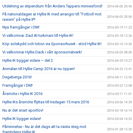
Utdelning av stipendium från Anders Tappers minnesfond!
2016-06-06 20:46
På nationaldagen är Hyllie IK med arrangör till "Fotboll mot
2016-06-05 20:06
rasism" på Hyllie IP!
Nya framgångar i DM!
2016-05-19 11:22
Vi välkomnar Ziad Al-turkmani till Hyllie IK!
2016-05-18 12:26
Köp solskydd och lotion via Sponsorhuset - stöd Hyllie IK!
2016-05-10 14:50
Vi välkomnar Hyllie Däck i vårt sponsornätverk!
2016-05-05 08:00
Hyllie IK bygger vidare – del 2
2016-04-29 10:27
Anmälan till Hyllie Camp 2016 är nu öppen!
2016-04-25 12:41
Degeberga 2016!
2016-04-11 12:55
Framgångar i DM!
2016-03-22 12:08
Årsmöte i Hyllie IK 2016
2016-03-11 11:01
Hyllie IKs årsmöte flyttas till tisdagen 15 mars 2016
2016-03-06 14:39
Nu är det snart sportlov!
2016-02-18 16:14
Hyllie IK bygger vidare!
2016-02-04 14:52
Påminnelse - Nu är det dags att ta nästa steg mot
2016-01-28 15:20
framtidens Hyllie IK