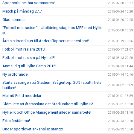
Sponsorhuset har sommarrea!
2015-07-30 15:17
Match på måndag 27.7
2015-07-24 13:20
Glad sommar!
2015-06-26 12:25
"Fotboll mot rasism" - Utbildningsdag hos MFF med Hyllie
2015-06-08 16:23
IK
Årets stipendiater till Anders Tappers minnesfond!
2015-05-19 10:36
Fotboll mot rasism 2015!
2015-05-17 21:07
Fotboll mot rasism på Hyllie IP!
2015-05-13 22:20
Anmäl dig till Hyllie Camp 2015!
2015-04-23 11:44
Ny ordförande!
2015-04-14 10:16
Starta säsongen på Stadium Svågertorp, 20% rabatt i hela
2015-04-02 15:09
butiken!
Malmö Fritid meddelar
2015-04-01 13:59
Glöm inte att återansluta ditt Stadiumkort till Hyllie IK!
2015-03-31 13:18
Hyllie IK och Office Management inleder samarbete!
2015-03-25 11:10
Extra årstämma!
2015-02-13 10:10
Under sportlovet är kansliet stängt!
2015-02-12 13:50