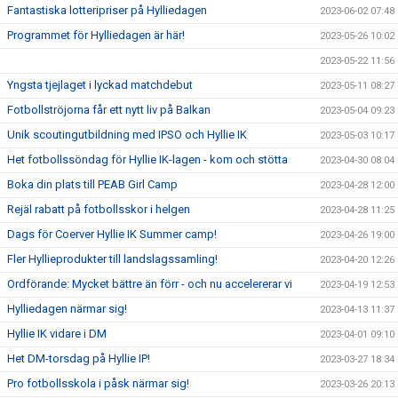
Fantastiska lotteripriser på Hylliedagen
2023-06-02 07:48
Programmet för Hylliedagen är här!
2023-05-26 10:02
2023-05-22 11:56
Yngsta tjejlaget i lyckad matchdebut
2023-05-11 08:27
Fotbollströjorna får ett nytt liv på Balkan
2023-05-04 09:23
Unik scoutingutbildning med IPSO och Hyllie IK
2023-05-03 10:17
Het fotbollssöndag för Hyllie IK-lagen - kom och stötta
2023-04-30 08:04
Boka din plats till PEAB Girl Camp
2023-04-28 12:00
Rejäl rabatt på fotbollsskor i helgen
2023-04-28 11:25
Dags för Coerver Hyllie IK Summer camp!
2023-04-26 19:00
Fler Hyllieprodukter till landslagssamling!
2023-04-20 12:26
Ordförande: Mycket bättre än förr - och nu accelererar vi
2023-04-19 12:53
Hylliedagen närmar sig!
2023-04-13 11:37
Hyllie IK vidare i DM
2023-04-01 09:10
Het DM-torsdag på Hyllie IP!
2023-03-27 18:34
Pro fotbollsskola i påsk närmar sig!
2023-03-26 20:13