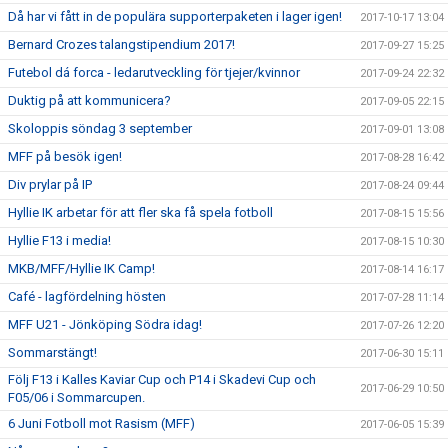
Då har vi fått in de populära supporterpaketen i lager igen!
2017-10-17 13:04
Bernard Crozes talangstipendium 2017!
2017-09-27 15:25
Futebol dá forca - ledarutveckling för tjejer/kvinnor
2017-09-24 22:32
Duktig på att kommunicera?
2017-09-05 22:15
Skoloppis söndag 3 september
2017-09-01 13:08
MFF på besök igen!
2017-08-28 16:42
Div prylar på IP
2017-08-24 09:44
Hyllie IK arbetar för att fler ska få spela fotboll
2017-08-15 15:56
Hyllie F13 i media!
2017-08-15 10:30
MKB/MFF/Hyllie IK Camp!
2017-08-14 16:17
Café - lagfördelning hösten
2017-07-28 11:14
MFF U21 - Jönköping Södra idag!
2017-07-26 12:20
Sommarstängt!
2017-06-30 15:11
Följ F13 i Kalles Kaviar Cup och P14 i Skadevi Cup och
2017-06-29 10:50
F05/06 i Sommarcupen.
6 Juni Fotboll mot Rasism (MFF)
2017-06-05 15:39