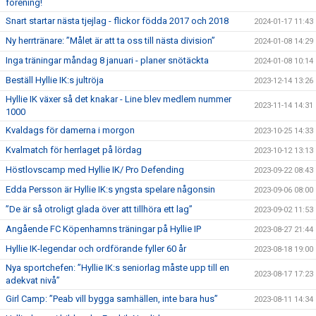
förening!
Snart startar nästa tjejlag - flickor födda 2017 och 2018
2024-01-17 11:43
Ny herrtränare: ”Målet är att ta oss till nästa division”
2024-01-08 14:29
Inga träningar måndag 8 januari - planer snötäckta
2024-01-08 10:14
Beställ Hyllie IK:s jultröja
2023-12-14 13:26
Hyllie IK växer så det knakar - Line blev medlem nummer
2023-11-14 14:31
1000
Kvaldags för damerna i morgon
2023-10-25 14:33
Kvalmatch för herrlaget på lördag
2023-10-12 13:13
Höstlovscamp med Hyllie IK/ Pro Defending
2023-09-22 08:43
Edda Persson är Hyllie IK:s yngsta spelare någonsin
2023-09-06 08:00
”De är så otroligt glada över att tillhöra ett lag”
2023-09-02 11:53
Angående FC Köpenhamns träningar på Hyllie IP
2023-08-27 21:44
Hyllie IK-legendar och ordförande fyller 60 år
2023-08-18 19:00
Nya sportchefen: ”Hyllie IK:s seniorlag måste upp till en
2023-08-17 17:23
adekvat nivå”
Girl Camp: ”Peab vill bygga samhällen, inte bara hus”
2023-08-11 14:34