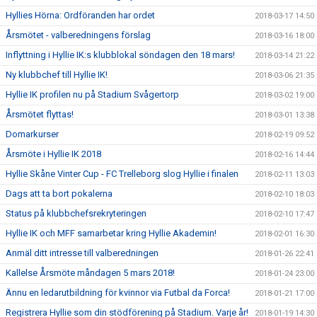
Hyllies Hörna: Ordföranden har ordet
2018-03-17 14:50
Årsmötet - valberedningens förslag
2018-03-16 18:00
Inflyttning i Hyllie IK:s klubblokal söndagen den 18 mars!
2018-03-14 21:22
Ny klubbchef till Hyllie IK!
2018-03-06 21:35
Hyllie IK profilen nu på Stadium Svågertorp
2018-03-02 19:00
Årsmötet flyttas!
2018-03-01 13:38
Domarkurser
2018-02-19 09:52
Årsmöte i Hyllie IK 2018
2018-02-16 14:44
Hyllie Skåne Vinter Cup - FC Trelleborg slog Hyllie i finalen
2018-02-11 13:03
Dags att ta bort pokalerna
2018-02-10 18:03
Status på klubbchefsrekryteringen
2018-02-10 17:47
Hyllie IK och MFF samarbetar kring Hyllie Akademin!
2018-02-01 16:30
Anmäl ditt intresse till valberedningen
2018-01-26 22:41
Kallelse Årsmöte måndagen 5 mars 2018!
2018-01-24 23:00
Ännu en ledarutbildning för kvinnor via Futbal da Forca!
2018-01-21 17:00
Registrera Hyllie som din stödförening på Stadium. Varje år!
2018-01-19 14:30