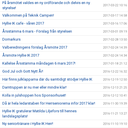
På årsmötet valdes en ny ordförande och delvis en ny
2017-03-22 10:16
styrelse!
Välkommen på Teknik Campen!
2017-03-17 14:58
Hyllie IK cafe - våren 2017
2017-03-16 17:06
Årsstämma 6 mars - Förslag från styrelsen
2017-03-01 09:19
Domarkurs
2017-02-28 13:50
Valberedningens förslag Årsmöte 2017
2017-02-24 14:39
Årsmöte Hyllie IK 2017
2017-02-24 14:34
Kallelse Årsstämma måndagen 6 mars 2017!
2017-01-18 21:12
God Jul och Gott Nytt År!
2016-12-22 16:32
Här finns julklapparna där du samtidigt stödjer Hyllie IK
2016-12-19 12:50
Damtruppen är nu mer eller mindre klar!
2016-12-13 21:25
Kolla in julshoppen hos Sponsorhuset!
2016-12-12 10:41
Då är hela ledarstaben för Herrseniorerna inför 2017 klar!
2016-11-30 19:39
Hyllie IK gratulerar Matilda Liljefors till hennes
2016-11-21 13:27
landslagsplats!
Ny seniortränare i Hyllie IK Herr!
2016-11-10 19:10