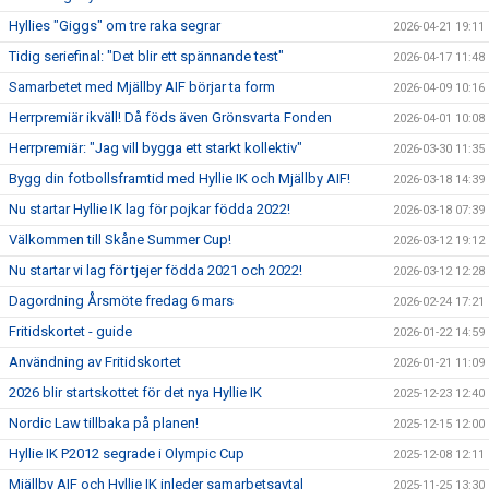
Hyllies "Giggs" om tre raka segrar
2026-04-21 19:11
Tidig seriefinal: "Det blir ett spännande test"
2026-04-17 11:48
Samarbetet med Mjällby AIF börjar ta form
2026-04-09 10:16
Herrpremiär ikväll! Då föds även Grönsvarta Fonden
2026-04-01 10:08
Herrpremiär: "Jag vill bygga ett starkt kollektiv"
2026-03-30 11:35
Bygg din fotbollsframtid med Hyllie IK och Mjällby AIF!
2026-03-18 14:39
Nu startar Hyllie IK lag för pojkar födda 2022!
2026-03-18 07:39
Välkommen till Skåne Summer Cup!
2026-03-12 19:12
Nu startar vi lag för tjejer födda 2021 och 2022!
2026-03-12 12:28
Dagordning Årsmöte fredag 6 mars
2026-02-24 17:21
Fritidskortet - guide
2026-01-22 14:59
Användning av Fritidskortet
2026-01-21 11:09
2026 blir startskottet för det nya Hyllie IK
2025-12-23 12:40
Nordic Law tillbaka på planen!
2025-12-15 12:00
Hyllie IK P2012 segrade i Olympic Cup
2025-12-08 12:11
Mjällby AIF och Hyllie IK inleder samarbetsavtal
2025-11-25 13:30