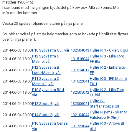
matcher 1900(-15).
KIOSKEN
I samband med invigningen bjuds det på korv osv. Alla välkomna.Mer
info om det kommer.
SPONSORER
Vecka 23 spelas följande matcher på nya planen.
HYLLIEDAGEN
(Vi jobbar också på att de helgmatcher som är bokade på bollfältet flyttas
över till nya planen).
FÖR BESÖKARE
2014-06-03 18:00
F10 Sydvästra Gul, vår
132504043
Hyllie IK 1 - Oxie SK gul
P12 Sydvästra C
Hyllie IK 3 - Lilla Torg
MEDLEMSKAP
2014-06-03 18:00
131518044
Malmö, vår
FF Blå
P12 Sydvästra B
Hyllie IK 2 - Eriksfälts
2014-06-03 19:00
131514017
Lund/Malmö, vår
FF
P11 Sydvästra C
Hyllie IK 3 - IFK Malmö
2014-06-03 19:00
131622041
Malmö 1, vår
FK 1
F10 Sydvästra Röd,
Hyllie IK 2 - Lilla Torg
2014-06-04 18:00
132505042
vår
FF blå
Hyllie IK -
2014-06-04 19:00
F12 Södra B, vår
132306041
Staffanstorps GIF
Hyllie IK (9m) - Skanör
2014-06-04 20:00
F14 Södra B, vår
132104044
Falsterbo IF (9m)
P10 Sydvästra Cerise,
Hyllie IK 3 - Arlövs BI
2014-06-05 18:00
131723044
vår
röd