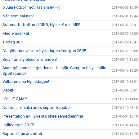
6 Juni Fotboll mot Rasism (MFF)
2017-06-05 15:39
Nån som saknar?
2017-06-01 12:44
Sommarfotboll med MKB, Hyllie IK och MFF
2017-05-31 20:41
Medlemsenkät
2017-05-30 06:00
Tisdag 30.5
2017-05-29 15:47
Du glömmer väl inte Hylliedagen imorgon 28/5!
2017-05-27 09:08
Brev från styrelseordföranden!
2017-05-17 11:03
Snart går anmälningstiden ut till Hyllie Camp och nya Hyllie
2017-05-16 14:29
Sportscamp!
Välkomna på Hylliedagen!
2017-05-10 14:01
Debut!
2017-05-06 00:01
HYLLIE CAMP!
2017-05-03 14:08
Nu börjar vi sälja årets supporterpaket!
2017-04-10 23:15
Presentation av Hyllie IKs styrelsemedlemmar
2017-04-04 15:10
Hylliedagen 2017!
2017-03-31 14:36
Rapport från årsmötet
2017-03-30 11:25