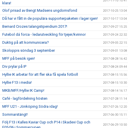
2017-11-10 10:41
klara!
Olof prisad av Bengt Madsens ungdomsfond
2017-10-25 13:04
Då har vi fått in de populära supporterpaketen i lager igen!
2017-10-17 13:04
Bernard Crozes talangstipendium 2017!
2017-09-27 15:25
Futebol dá forca - ledarutveckling för tjejer/kvinnor
2017-09-24 22:32
Duktig på att kommunicera?
2017-09-05 22:15
Skoloppis söndag 3 september
2017-09-01 13:08
MFF på besök igen!
2017-08-28 16:42
Div prylar på IP
2017-08-24 09:44
Hyllie IK arbetar för att fler ska få spela fotboll
2017-08-15 15:56
Hyllie F13 i media!
2017-08-15 10:30
MKB/MFF/Hyllie IK Camp!
2017-08-14 16:17
Café - lagfördelning hösten
2017-07-28 11:14
MFF U21 - Jönköping Södra idag!
2017-07-26 12:20
Sommarstängt!
2017-06-30 15:11
Följ F13 i Kalles Kaviar Cup och P14 i Skadevi Cup och
2017-06-29 10:50
F05/06 i Sommarcupen.