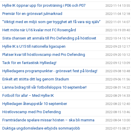
Hyllie IK öppnar upp för provträning i P06 och P07
2022-11-14 13:55
Premiär för en grönsvart julmarknad
2022-11-04 12:18
”Viktigt med en miljö som ger trygghet att få vara sig själv”
2022-11-01 14:07
Hett möte när U16 kvalar mot FC Rosengård
2022-10-19 09:40
Sista chansen att anmäla till Pro Defending på höstlovet
2022-10-14 15:14
Hyllie IK:s U15 till nationella ligacupen
2022-09-23 12:17
Platser kvar till höstlovscamp med Pro Defending
2022-09-20 10:12
Tack för en fantastisk Hylliedag!
2022-09-12 13:09
Hylliedagens programpunkter - grönsvart fest på lördag!
2022-09-08 10:48
Enkelt att stötta ditt lag genom Stadium
2022-09-06 11:56
Lämna bidrag till vår fotbollsloppis 10 september!
2022-08-31 14:22
Fotboll för alla! – Med Hyllie IK
2022-08-29 14:33
Hylliedagen återuppstår 10 september
2022-08-22 12:40
Höstlovscamp med Pro Defending
2022-08-15 13:46
Framträdande spelare missar hösten – ska bli mamma
2022-08-04 13:00
Duktiga ungdomsledare erbjöds sommarjobb
2022-07-15 08:27