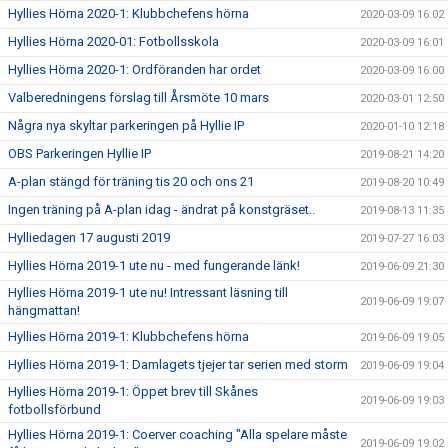
Hyllies Hörna 2020-1: Klubbchefens hörna
2020-03-09 16:02
Hyllies Hörna 2020-01: Fotbollsskola
2020-03-09 16:01
Hyllies Hörna 2020-1: Ordföranden har ordet
2020-03-09 16:00
Valberedningens förslag till Årsmöte 10 mars
2020-03-01 12:50
Några nya skyltar parkeringen på Hyllie IP
2020-01-10 12:18
OBS Parkeringen Hyllie IP
2019-08-21 14:20
A-plan stängd för träning tis 20 och ons 21
2019-08-20 10:49
Ingen träning på A-plan idag - ändrat på konstgräset..
2019-08-13 11:35
Hylliedagen 17 augusti 2019
2019-07-27 16:03
Hyllies Hörna 2019-1 ute nu - med fungerande länk!
2019-06-09 21:30
Hyllies Hörna 2019-1 ute nu! Intressant läsning till
2019-06-09 19:07
hängmattan!
Hyllies Hörna 2019-1: Klubbchefens hörna
2019-06-09 19:05
Hyllies Hörna 2019-1: Damlagets tjejer tar serien med storm
2019-06-09 19:04
Hyllies Hörna 2019-1: Öppet brev till Skånes
2019-06-09 19:03
fotbollsförbund
Hyllies Hörna 2019-1: Coerver coaching "Alla spelare måste
2019-06-09 19:02