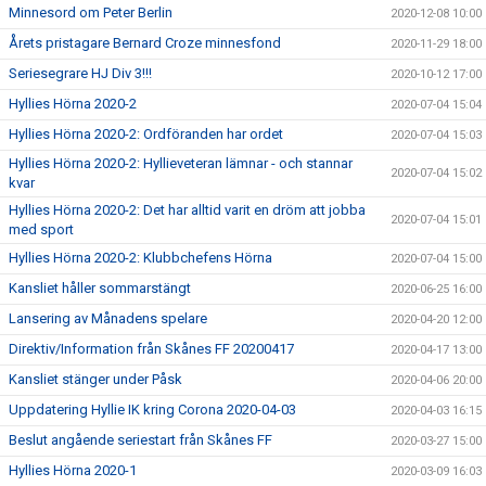
Minnesord om Peter Berlin
2020-12-08 10:00
Årets pristagare Bernard Croze minnesfond
2020-11-29 18:00
Seriesegrare HJ Div 3!!!
2020-10-12 17:00
Hyllies Hörna 2020-2
2020-07-04 15:04
Hyllies Hörna 2020-2: Ordföranden har ordet
2020-07-04 15:03
Hyllies Hörna 2020-2: Hyllieveteran lämnar - och stannar
2020-07-04 15:02
kvar
Hyllies Hörna 2020-2: Det har alltid varit en dröm att jobba
2020-07-04 15:01
med sport
Hyllies Hörna 2020-2: Klubbchefens Hörna
2020-07-04 15:00
Kansliet håller sommarstängt
2020-06-25 16:00
Lansering av Månadens spelare
2020-04-20 12:00
Direktiv/Information från Skånes FF 20200417
2020-04-17 13:00
Kansliet stänger under Påsk
2020-04-06 20:00
Uppdatering Hyllie IK kring Corona 2020-04-03
2020-04-03 16:15
Beslut angående seriestart från Skånes FF
2020-03-27 15:00
Hyllies Hörna 2020-1
2020-03-09 16:03