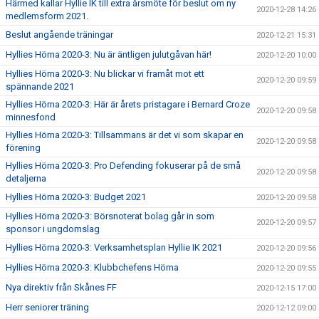
Härmed kallar Hyllie IK till extra årsmöte för beslut om ny
2020-12-28 14:26
medlemsform 2021.
Beslut angående träningar
2020-12-21 15:31
Hyllies Hörna 2020-3: Nu är äntligen julutgåvan här!
2020-12-20 10:00
Hyllies Hörna 2020-3: Nu blickar vi framåt mot ett
2020-12-20 09:59
spännande 2021
Hyllies Hörna 2020-3: Här är årets pristagare i Bernard Croze
2020-12-20 09:58
minnesfond
Hyllies Hörna 2020-3: Tillsammans är det vi som skapar en
2020-12-20 09:58
förening
Hyllies Hörna 2020-3: Pro Defending fokuserar på de små
2020-12-20 09:58
detaljerna
Hyllies Hörna 2020-3: Budget 2021
2020-12-20 09:58
Hyllies Hörna 2020-3: Börsnoterat bolag går in som
2020-12-20 09:57
sponsor i ungdomslag
Hyllies Hörna 2020-3: Verksamhetsplan Hyllie IK 2021
2020-12-20 09:56
Hyllies Hörna 2020-3: Klubbchefens Hörna
2020-12-20 09:55
Nya direktiv från Skånes FF
2020-12-15 17:00
Herr seniorer träning
2020-12-12 09:00