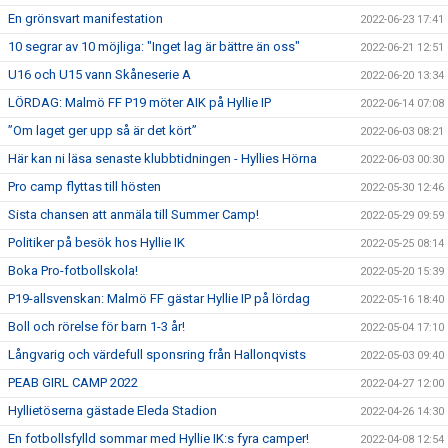
En grönsvart manifestation
2022-06-23 17:41
10 segrar av 10 möjliga: "Inget lag är bättre än oss"
2022-06-21 12:51
U16 och U15 vann Skåneserie A
2022-06-20 13:34
LÖRDAG: Malmö FF P19 möter AIK på Hyllie IP
2022-06-14 07:08
”Om laget ger upp så är det kört”
2022-06-03 08:21
Här kan ni läsa senaste klubbtidningen - Hyllies Hörna
2022-06-03 00:30
Pro camp flyttas till hösten
2022-05-30 12:46
Sista chansen att anmäla till Summer Camp!
2022-05-29 09:59
Politiker på besök hos Hyllie IK
2022-05-25 08:14
Boka Pro-fotbollskola!
2022-05-20 15:39
P19-allsvenskan: Malmö FF gästar Hyllie IP på lördag
2022-05-16 18:40
Boll och rörelse för barn 1-3 år!
2022-05-04 17:10
Långvarig och värdefull sponsring från Hallonqvists
2022-05-03 09:40
PEAB GIRL CAMP 2022
2022-04-27 12:00
Hyllietöserna gästade Eleda Stadion
2022-04-26 14:30
En fotbollsfylld sommar med Hyllie IK:s fyra camper!
2022-04-08 12:54