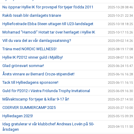
Nu öppnar Hyllie IK för provspel för tjejer födda 2011
2025-10-28 08:46
Rakib Issah blir damlagets tränare
2025-10-21 22:34
Hylliefostrade Ebba Steen uttagen till U23-landslaget
2025-10-18 18:25
Mohamad ”Hamodi” Hotait tar över herrlaget i Hyllie IK
2025-10-17 15:26
Vill du vara del av vår damlagssatsning?
2025-09-02 14:26
Träna med NORDIC WELLNESS!
2025-08-19 17:08
Hyllie IK P2012 vinner guld i Mjällby!
2025-08-07 15:34
Glad grönsvart sommar!
2025-06-24 15:47
Årets vinnare av Bernard Croze-stipendiet!
2025-06-16 16:28
Tack till Hylliedagens sponsorer!
2025-06-11 16:15
Guld för P2012 i Västra Frölunda Trophy Invitational
2025-06-09 16:30
Målvaktscamp för tjejer & killar 9-17 år!
2025-05-27 14:50
COERVER SUMMERCAMP 2025
2025-05-27 10:00
Hylliedagen 2025!
2025-05-15 09:39
Idag gratulerar vi vår klubbchef Andreas Lovén på 50-
2025-04-15 11:50
årsdagen