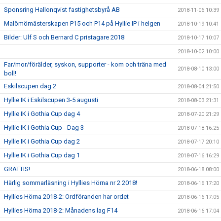
Sponsring Hallonqvist fastighetsbyrå AB
2018-11-06 10:39
Malömömästerskapen P15 och P14 på Hyllie IP i helgen
2018-10-19 10:41
Bilder: Ulf S och Bernard C pristagare 2018
2018-10-17 10:07
2018-10-02 10:00
Far/mor/förälder, syskon, supporter - kom och träna med
2018-08-10 13:00
boll!
Eskilscupen dag 2
2018-08-04 21:50
Hyllie IK i Eskilscupen 3-5 augusti
2018-08-03 21:31
Hyllie IK i Gothia Cup dag 4
2018-07-20 21:29
Hyllie IK i Gothia Cup - Dag 3
2018-07-18 16:25
Hyllie IK i Gothia Cup dag 2
2018-07-17 20:10
Hyllie IK i Gothia Cup dag 1
2018-07-16 16:29
GRATTIS!
2018-06-18 08:00
Härlig sommarläsning i Hyllies Hörna nr 2 2018!
2018-06-16 17:20
Hyllies Hörna 2018-2: Ordföranden har ordet
2018-06-16 17:05
Hyllies Hörna 2018-2: Månadens lag F14
2018-06-16 17:04