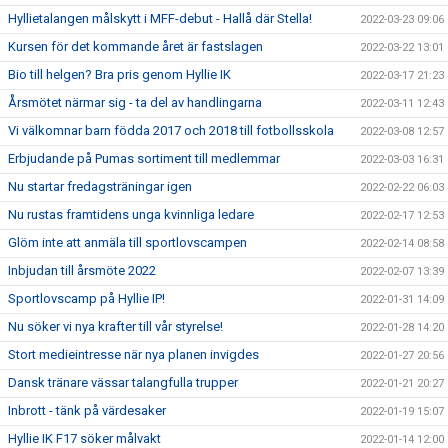
Hyllietalangen målskytt i MFF-debut - Hallå där Stella!
2022-03-23 09:06
Kursen för det kommande året är fastslagen
2022-03-22 13:01
Bio till helgen? Bra pris genom Hyllie IK
2022-03-17 21:23
Årsmötet närmar sig - ta del av handlingarna
2022-03-11 12:43
Vi välkomnar barn födda 2017 och 2018 till fotbollsskola
2022-03-08 12:57
Erbjudande på Pumas sortiment till medlemmar
2022-03-03 16:31
Nu startar fredagsträningar igen
2022-02-22 06:03
Nu rustas framtidens unga kvinnliga ledare
2022-02-17 12:53
Glöm inte att anmäla till sportlovscampen
2022-02-14 08:58
Inbjudan till årsmöte 2022
2022-02-07 13:39
Sportlovscamp på Hyllie IP!
2022-01-31 14:09
Nu söker vi nya krafter till vår styrelse!
2022-01-28 14:20
Stort medieintresse när nya planen invigdes
2022-01-27 20:56
Dansk tränare vässar talangfulla trupper
2022-01-21 20:27
Inbrott - tänk på värdesaker
2022-01-19 15:07
Hyllie IK F17 söker målvakt
2022-01-14 12:00