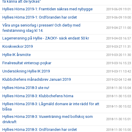
få känna att de lyckas"
Hyllies Hörna 2019-1: Framtiden säkras med nybygge
2019-06-09 19:01
Hyllies Hörna 2019-1: Ordföranden har ordet
2019-06-09 19:00
Våra unga seniorlag i pressen! Och derby med
2019-04-27 11:00
feststämning idag kl 14.
Lagerrensning på Hyllie - ZACKY- säck endast 50 kr
2019-04-03 16:57
Kioskveckor 2019
2019-03-27 11:31
Hyllie IK årsmöte
2019-03-20 11:30
Finalresultat vintercup pojkar
2019-03-16 15:23
Undersökning Hyllie IK 2019
2019-03-11 13:42
Klubbchefens månadsbrev Januari 2019
2019-02-04 12:48
Hyllies Hörna 2018-3 ute nu!
2018-11-30 15:04
Hyllies Hörna 2018-3: Klubbchefens hörna
2018-11-30 15:03
Hyllies Hörna 2018-3: Lågmäld domare är inte rädd för att
2018-11-30 15:02
blåsa
Hyllies Hörna 2018-3: Vuxenträning med bollskoj som
2018-11-30 15:01
drivkraft
Hyllies Hörna 2018-3: Ordföranden har ordet
2018-11-30 15:00