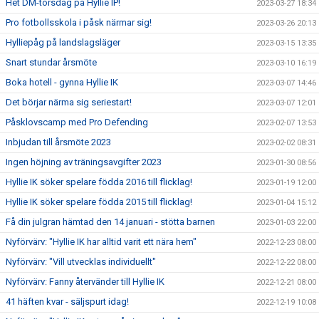
Het DM-torsdag på Hyllie IP!
2023-03-27 18:34
Pro fotbollsskola i påsk närmar sig!
2023-03-26 20:13
Hylliepåg på landslagsläger
2023-03-15 13:35
Snart stundar årsmöte
2023-03-10 16:19
Boka hotell - gynna Hyllie IK
2023-03-07 14:46
Det börjar närma sig seriestart!
2023-03-07 12:01
Påsklovscamp med Pro Defending
2023-02-07 13:53
Inbjudan till årsmöte 2023
2023-02-02 08:31
Ingen höjning av träningsavgifter 2023
2023-01-30 08:56
Hyllie IK söker spelare födda 2016 till flicklag!
2023-01-19 12:00
Hyllie IK söker spelare födda 2015 till flicklag!
2023-01-04 15:12
Få din julgran hämtad den 14 januari - stötta barnen
2023-01-03 22:00
Nyförvärv: "Hyllie IK har alltid varit ett nära hem"
2022-12-23 08:00
Nyförvärv: "Vill utvecklas individuellt"
2022-12-22 08:00
Nyförvärv: Fanny återvänder till Hyllie IK
2022-12-21 08:00
41 häften kvar - säljspurt idag!
2022-12-19 10:08