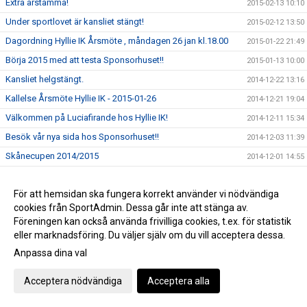
Extra årstämma!
2015-02-13 10:10
Under sportlovet är kansliet stängt!
2015-02-12 13:50
Dagordning Hyllie IK Årsmöte , måndagen 26 jan kl.18.00
2015-01-22 21:49
Börja 2015 med att testa Sponsorhuset!!
2015-01-13 10:00
Kansliet helgstängt.
2014-12-22 13:16
Kallelse Årsmöte Hyllie IK - 2015-01-26
2014-12-21 19:04
Välkommen på Luciafirande hos Hyllie IK!
2014-12-11 15:34
Besök vår nya sida hos Sponsorhuset!!
2014-12-03 11:39
Skånecupen 2014/2015
2014-12-01 14:55
Medlemserbjudande på Zacky!
2014-11-26 12:10
För att hemsidan ska fungera korrekt använder vi nödvändiga
Julhandla via Sponsorhuset = Du får dubbel glädje!
2014-11-21 11:26
cookies från SportAdmin. Dessa går inte att stänga av.
Kombinerat lag F-15 Hyllie IK/Husie IF
2014-11-13 14:50
Föreningen kan också använda frivilliga cookies, t.ex. för statistik
Fira far på söndag = Du stödjer Hyllie IK
2014-11-06 11:39
eller marknadsföring. Du väljer själv om du vill acceptera dessa.
Ledarstaben för Hyllies damer är klar!
Anpassa dina val
2014-11-04 10:40
Höstlov!
2014-10-28 16:54
Acceptera nödvändiga
Acceptera alla
Vinstbiljetter MFF-BP ikväll (10/15 st)
2014-10-27 11:10