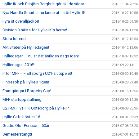
Hyllie IK och Esbjörn Berghult går skilda vägar
2016-11-04 20:26
Nya Handla Smart är nu lanserat - stöd Hyllie IK
2016-10-27 10:58
Fyra st overalljackor!
2016-10-25 09:38
Division 3 nästa för Hyllie IK:s herrar!
2016-10-24 11:20
Stora lotteriet
2016-10-17 10:53
Aktiviteter på Hylliedagen!
2016-10-12 12:06
Hylliedagen – nu är det äntligen dags igen!
2016-10-07 12:32
Hylliedagen 2016!
2016-09-22 14:11
Inför MFF - IF Elfsborg i U21-slutspelet!
2016-08-30 10:40
Finbesök på Hyllie IP igen!
2016-08-28 21:40
Framgångar i Borgeby Cup!
2016-08-15 12:55
MFF startuppställning
2016-08-09 12:38
U21-MFF vs IFK Göteborg på Hyllie IP!
2016-08-08 23:35
Hyllie Cafe hösten 16
2016-08-01 08:39
Grattis Olof Persson - 50år
2016-07-08 08:23
Semesterstängt!
2016-07-01 10:13