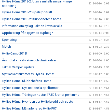
Hyllies Hörna 2018-2: Utan samhällsansvar – ingen
2018-06-16 17:02
sponsring
Hyllies Hörna 2018-2: Spelarporträtt
2018-06-16 17:01
Hyllies Hörna 2018-2: Klubbchefens hörna
2018-06-16 17:00
Information om ny lag - aktion krävs av alla !
2018-05-14 13:16
Uppdatering från tjejernas cuphelg !
2018-05-14 09:03
Sponsring
2018-05-07 15:37
Match
2018-05-03 12:39
Hyllie Camp 2018!
2018-04-09 13:00
Årsmötet - ny styrelse och utmärkelser
2018-03-26 16:00
Teknik Campen update
2018-03-19 16:33
Nytt läsvärt nummer av Hyllies Hörna!
2018-03-17 15:00
Hyllies Hörna: Klubbchefens Hörna
2018-03-17 14:55
Hyllies Hörna: Nya nationella spelformer
2018-03-17 14:54
Hyllies Hörna: Träningen kostar 17,50 kronor per timme
2018-03-17 14:53
Hyllies Hörna: Hybriden ger Hyllie bredd och spets
2018-03-17 14:52
Hyllies Hörna: Månadens lag Hyllie P07
2018-03-17 14:51