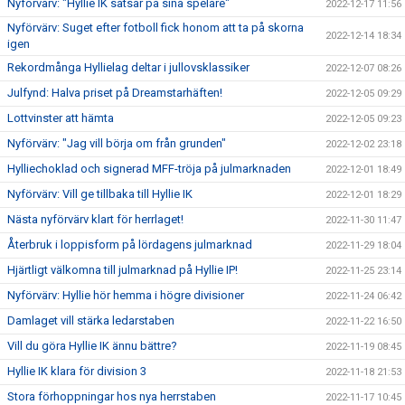
Nyförvärv: "Hyllie IK satsar på sina spelare"
2022-12-17 11:56
Nyförvärv: Suget efter fotboll fick honom att ta på skorna
2022-12-14 18:34
igen
Rekordmånga Hyllielag deltar i jullovsklassiker
2022-12-07 08:26
Julfynd: Halva priset på Dreamstarhäften!
2022-12-05 09:29
Lottvinster att hämta
2022-12-05 09:23
Nyförvärv: "Jag vill börja om från grunden"
2022-12-02 23:18
Hylliechoklad och signerad MFF-tröja på julmarknaden
2022-12-01 18:49
Nyförvärv: Vill ge tillbaka till Hyllie IK
2022-12-01 18:29
Nästa nyförvärv klart för herrlaget!
2022-11-30 11:47
Återbruk i loppisform på lördagens julmarknad
2022-11-29 18:04
Hjärtligt välkomna till julmarknad på Hyllie IP!
2022-11-25 23:14
Nyförvärv: Hyllie hör hemma i högre divisioner
2022-11-24 06:42
Damlaget vill stärka ledarstaben
2022-11-22 16:50
Vill du göra Hyllie IK ännu bättre?
2022-11-19 08:45
Hyllie IK klara för division 3
2022-11-18 21:53
Stora förhoppningar hos nya herrstaben
2022-11-17 10:45