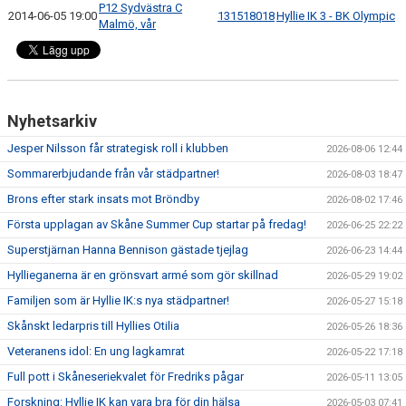
P12 Sydvästra C
2014-06-05 19:00
131518018
Hyllie IK 3 - BK Olympic
Malmö, vår
Nyhetsarkiv
Jesper Nilsson får strategisk roll i klubben
2026-08-06 12:44
Sommarerbjudande från vår städpartner!
2026-08-03 18:47
Brons efter stark insats mot Bröndby
2026-08-02 17:46
Första upplagan av Skåne Summer Cup startar på fredag!
2026-06-25 22:22
Superstjärnan Hanna Bennison gästade tjejlag
2026-06-23 14:44
Hyllieganerna är en grönsvart armé som gör skillnad
2026-05-29 19:02
Familjen som är Hyllie IK:s nya städpartner!
2026-05-27 15:18
Skånskt ledarpris till Hyllies Otilia
2026-05-26 18:36
Veteranens idol: En ung lagkamrat
2026-05-22 17:18
Full pott i Skåneseriekvalet för Fredriks pågar
2026-05-11 13:05
Forskning: Hyllie IK kan vara bra för din hälsa
2026-05-03 07:41