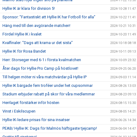
2024-11-22 13:50
Hyllie IK är klara för division 5!
2024-10-28 11:47
Sponsor: ”Fantastiskt att Hyllie IK har Fotboll för alla”
2024-10-22 11:41
Häng med till den avgörande matchen!
2024-10-21 10:31
Fördel Hyllie IK i kvalet
2024-10-20 11:49
Kvalfinaler: ”Dags att krama ur det sista”
2024-10-18 08:18
Hyllie IK för Rosa Bandet
2024-10-11 09:13
Herr: Storseger med 6-1 i första kvalmatchen
2024-10-09 23:32
Åter dags för Hyllie Pro Camp på höstlovet!
2024-09-25 06:20
Till helgen möter ni våra matchvärdar på Hyllie IP
2024-09-03 11:14
Hyllie IK bärgade fem troféer under het cupsommar
2024-08-26 13:03
Stadium erbjuder rabatt på skor för våra medlemmar
2024-08-23 09:13
Herrlaget förstärker inför hösten
2024-08-15 15:30
Vinst i Eskilscupen
2024-08-05 14:21
Hyllie IK-ledare prisas för sina insatser
2024-06-26 14:34
PEAB/ Hyllie IK: Dags för Malmös häftigaste tjejcamp!
2024-06-04 14:47
Grattis till vinsterna!