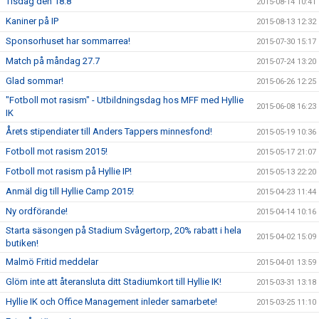
Tisdag den 18.8
2015-08-14 10:41
Kaniner på IP
2015-08-13 12:32
Sponsorhuset har sommarrea!
2015-07-30 15:17
Match på måndag 27.7
2015-07-24 13:20
Glad sommar!
2015-06-26 12:25
"Fotboll mot rasism" - Utbildningsdag hos MFF med Hyllie
2015-06-08 16:23
IK
Årets stipendiater till Anders Tappers minnesfond!
2015-05-19 10:36
Fotboll mot rasism 2015!
2015-05-17 21:07
Fotboll mot rasism på Hyllie IP!
2015-05-13 22:20
Anmäl dig till Hyllie Camp 2015!
2015-04-23 11:44
Ny ordförande!
2015-04-14 10:16
Starta säsongen på Stadium Svågertorp, 20% rabatt i hela
2015-04-02 15:09
butiken!
Malmö Fritid meddelar
2015-04-01 13:59
Glöm inte att återansluta ditt Stadiumkort till Hyllie IK!
2015-03-31 13:18
Hyllie IK och Office Management inleder samarbete!
2015-03-25 11:10