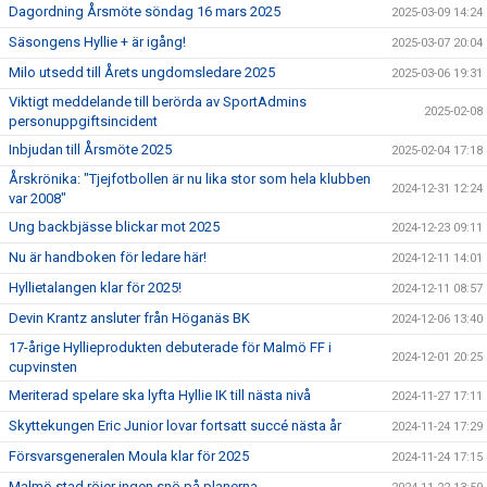
Dagordning Årsmöte söndag 16 mars 2025
2025-03-09 14:24
Säsongens Hyllie + är igång!
2025-03-07 20:04
Milo utsedd till Årets ungdomsledare 2025
2025-03-06 19:31
Viktigt meddelande till berörda av SportAdmins
2025-02-08
personuppgiftsincident
Inbjudan till Årsmöte 2025
2025-02-04 17:18
Årskrönika: "Tjejfotbollen är nu lika stor som hela klubben
2024-12-31 12:24
var 2008"
Ung backbjässe blickar mot 2025
2024-12-23 09:11
Nu är handboken för ledare här!
2024-12-11 14:01
Hyllietalangen klar för 2025!
2024-12-11 08:57
Devin Krantz ansluter från Höganäs BK
2024-12-06 13:40
17-årige Hyllieprodukten debuterade för Malmö FF i
2024-12-01 20:25
cupvinsten
Meriterad spelare ska lyfta Hyllie IK till nästa nivå
2024-11-27 17:11
Skyttekungen Eric Junior lovar fortsatt succé nästa år
2024-11-24 17:29
Försvarsgeneralen Moula klar för 2025
2024-11-24 17:15
Malmö stad röjer ingen snö på planerna