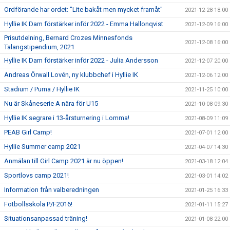
Ordförande har ordet: "Lite bakåt men mycket framåt"
2021-12-28 18:00
Hyllie IK Dam förstärker inför 2022 - Emma Hallonqvist
2021-12-09 16:00
Prisutdelning, Bernard Crozes Minnesfonds
2021-12-08 16:00
Talangstipendium, 2021
Hyllie IK Dam förstärker inför 2022 - Julia Andersson
2021-12-07 20:00
Andreas Örwall Lovén, ny klubbchef i Hyllie IK
2021-12-06 12:00
Stadium / Puma / Hyllie IK
2021-11-25 10:00
Nu är Skåneserie A nära för U15
2021-10-08 09:30
Hyllie IK segrare i 13-årsturnering i Lomma!
2021-08-09 11:09
PEAB Girl Camp!
2021-07-01 12:00
Hyllie Summer camp 2021
2021-04-07 14:30
Anmälan till Girl Camp 2021 är nu öppen!
2021-03-18 12:04
Sportlovs camp 2021!
2021-03-01 14:02
Information från valberedningen
2021-01-25 16:33
Fotbollsskola P/F2016!
2021-01-11 15:27
Situationsanpassad träning!
2021-01-08 22:00