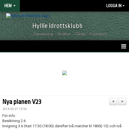
HEM
LOGGA IN
Hyllie Idrottsklubb
Gemenskap - Stolthet - Glädje - Prestation
HEM
GRÖNSVARTA NYHETER
KALENDER
MATCHER
Nya planen V23
<
>
OM HYLLIE IK
2014-05-27 13:54
För info
KONTAKT
Besiktning 2.6
Invigning 3.6 Start 17:30 (18:00) därefter två matcher kl 1800(-15) och två