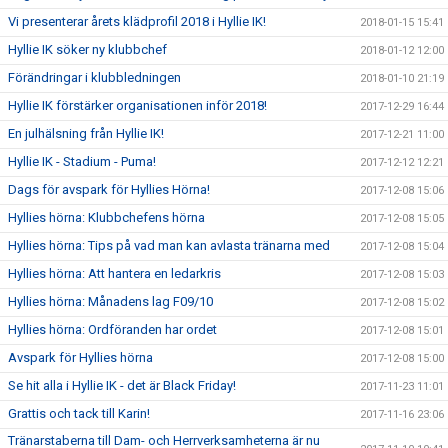
Vi presenterar årets klädprofil 2018 i Hyllie IK!
2018-01-15 15:41
Hyllie IK söker ny klubbchef
2018-01-12 12:00
Förändringar i klubbledningen
2018-01-10 21:19
Hyllie IK förstärker organisationen inför 2018!
2017-12-29 16:44
En julhälsning från Hyllie IK!
2017-12-21 11:00
Hyllie IK - Stadium - Puma!
2017-12-12 12:21
Dags för avspark för Hyllies Hörna!
2017-12-08 15:06
Hyllies hörna: Klubbchefens hörna
2017-12-08 15:05
Hyllies hörna: Tips på vad man kan avlasta tränarna med
2017-12-08 15:04
Hyllies hörna: Att hantera en ledarkris
2017-12-08 15:03
Hyllies hörna: Månadens lag F09/10
2017-12-08 15:02
Hyllies hörna: Ordföranden har ordet
2017-12-08 15:01
Avspark för Hyllies hörna
2017-12-08 15:00
Se hit alla i Hyllie IK - det är Black Friday!
2017-11-23 11:01
Grattis och tack till Karin!
2017-11-16 23:06
Tränarstaberna till Dam- och Herrverksamheterna är nu