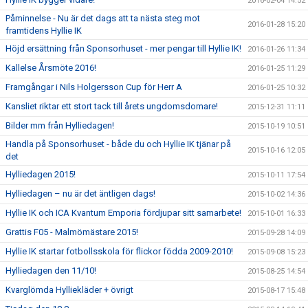
2016-02-04 14:52
Påminnelse - Nu är det dags att ta nästa steg mot
2016-01-28 15:20
framtidens Hyllie IK
Höjd ersättning från Sponsorhuset - mer pengar till Hyllie IK!
2016-01-26 11:34
Kallelse Årsmöte 2016!
2016-01-25 11:29
Framgångar i Nils Holgersson Cup för Herr A
2016-01-25 10:32
Kansliet riktar ett stort tack till årets ungdomsdomare!
2015-12-31 11:11
Bilder mm från Hylliedagen!
2015-10-19 10:51
Handla på Sponsorhuset - både du och Hyllie IK tjänar på
2015-10-16 12:05
det
Hylliedagen 2015!
2015-10-11 17:54
Hylliedagen – nu är det äntligen dags!
2015-10-02 14:36
Hyllie IK och ICA Kvantum Emporia fördjupar sitt samarbete!
2015-10-01 16:33
Grattis F05 - Malmömästare 2015!
2015-09-28 14:09
Hyllie IK startar fotbollsskola för flickor födda 2009-2010!
2015-09-08 15:23
Hylliedagen den 11/10!
2015-08-25 14:54
Kvarglömda Hylliekläder + övrigt
2015-08-17 15:48