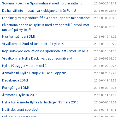
Sommar - Det firar Sponsorhuset med höjd ersättning!
2016-06-28 12:12
Du har väl inte missat nya klubbjackan från Puma!
2016-06-07 21:46
Utdelning av stipendium från Anders Tappers minnesfond!
2016-06-06 20:46
På nationaldagen är Hyllie IK med arrangör till "Fotboll mot
2016-06-05 20:06
rasism" på Hyllie IP!
Nya framgångar i DM!
2016-05-19 11:22
Vi välkomnar Ziad Al-turkmani till Hyllie IK!
2016-05-18 12:26
Köp solskydd och lotion via Sponsorhuset - stöd Hyllie IK!
2016-05-10 14:50
Vi välkomnar Hyllie Däck i vårt sponsornätverk!
2016-05-05 08:00
Hyllie IK bygger vidare – del 2
2016-04-29 10:27
Anmälan till Hyllie Camp 2016 är nu öppen!
2016-04-25 12:41
Degeberga 2016!
2016-04-11 12:55
Framgångar i DM!
2016-03-22 12:08
Årsmöte i Hyllie IK 2016
2016-03-11 11:01
Hyllie IKs årsmöte flyttas till tisdagen 15 mars 2016
2016-03-06 14:39
Nu är det snart sportlov!
2016-02-18 16:14
Hyllie IK bygger vidare!