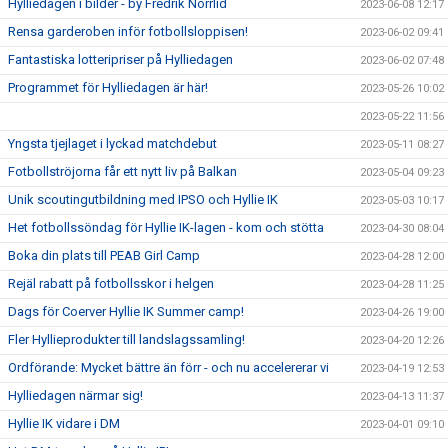
Hylliedagen i bilder - by Fredrik Norrlid
2023-06-08 12:17
Rensa garderoben inför fotbollsloppisen!
2023-06-02 09:41
Fantastiska lotteripriser på Hylliedagen
2023-06-02 07:48
Programmet för Hylliedagen är här!
2023-05-26 10:02
2023-05-22 11:56
Yngsta tjejlaget i lyckad matchdebut
2023-05-11 08:27
Fotbollströjorna får ett nytt liv på Balkan
2023-05-04 09:23
Unik scoutingutbildning med IPSO och Hyllie IK
2023-05-03 10:17
Het fotbollssöndag för Hyllie IK-lagen - kom och stötta
2023-04-30 08:04
Boka din plats till PEAB Girl Camp
2023-04-28 12:00
Rejäl rabatt på fotbollsskor i helgen
2023-04-28 11:25
Dags för Coerver Hyllie IK Summer camp!
2023-04-26 19:00
Fler Hyllieprodukter till landslagssamling!
2023-04-20 12:26
Ordförande: Mycket bättre än förr - och nu accelererar vi
2023-04-19 12:53
Hylliedagen närmar sig!
2023-04-13 11:37
Hyllie IK vidare i DM
2023-04-01 09:10