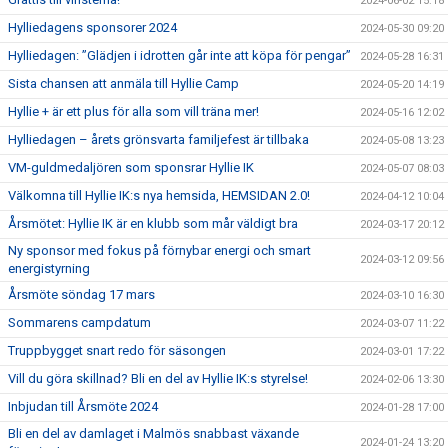
2024-06-02 15:18
Hylliedagens sponsorer 2024
2024-05-30 09:20
Hylliedagen: ”Glädjen i idrotten går inte att köpa för pengar”
2024-05-28 16:31
Sista chansen att anmäla till Hyllie Camp
2024-05-20 14:19
Hyllie + är ett plus för alla som vill träna mer!
2024-05-16 12:02
Hylliedagen – årets grönsvarta familjefest är tillbaka
2024-05-08 13:23
VM-guldmedaljören som sponsrar Hyllie IK
2024-05-07 08:03
Välkomna till Hyllie IK:s nya hemsida, HEMSIDAN 2.0!
2024-04-12 10:04
Årsmötet: Hyllie IK är en klubb som mår väldigt bra
2024-03-17 20:12
Ny sponsor med fokus på förnybar energi och smart
2024-03-12 09:56
energistyrning
Årsmöte söndag 17 mars
2024-03-10 16:30
Sommarens campdatum
2024-03-07 11:22
Truppbygget snart redo för säsongen
2024-03-01 17:22
Vill du göra skillnad? Bli en del av Hyllie IK:s styrelse!
2024-02-06 13:30
Inbjudan till Årsmöte 2024
2024-01-28 17:00
Bli en del av damlaget i Malmös snabbast växande
2024-01-24 13:20