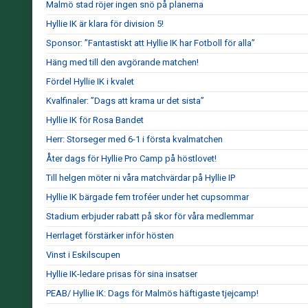
Malmö stad röjer ingen snö på planerna
Hyllie IK är klara för division 5!
Sponsor: ”Fantastiskt att Hyllie IK har Fotboll för alla”
Häng med till den avgörande matchen!
Fördel Hyllie IK i kvalet
Kvalfinaler: ”Dags att krama ur det sista”
Hyllie IK för Rosa Bandet
Herr: Storseger med 6-1 i första kvalmatchen
Åter dags för Hyllie Pro Camp på höstlovet!
Till helgen möter ni våra matchvärdar på Hyllie IP
Hyllie IK bärgade fem troféer under het cupsommar
Stadium erbjuder rabatt på skor för våra medlemmar
Herrlaget förstärker inför hösten
Vinst i Eskilscupen
Hyllie IK-ledare prisas för sina insatser
PEAB/ Hyllie IK: Dags för Malmös häftigaste tjejcamp!