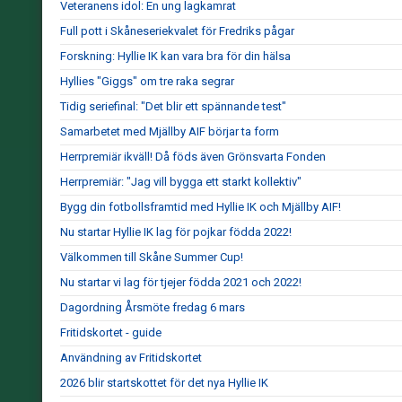
Veteranens idol: En ung lagkamrat
Full pott i Skåneseriekvalet för Fredriks pågar
Forskning: Hyllie IK kan vara bra för din hälsa
Hyllies "Giggs" om tre raka segrar
Tidig seriefinal: "Det blir ett spännande test"
Samarbetet med Mjällby AIF börjar ta form
Herrpremiär ikväll! Då föds även Grönsvarta Fonden
Herrpremiär: "Jag vill bygga ett starkt kollektiv"
Bygg din fotbollsframtid med Hyllie IK och Mjällby AIF!
Nu startar Hyllie IK lag för pojkar födda 2022!
Välkommen till Skåne Summer Cup!
Nu startar vi lag för tjejer födda 2021 och 2022!
Dagordning Årsmöte fredag 6 mars
Fritidskortet - guide
Användning av Fritidskortet
2026 blir startskottet för det nya Hyllie IK