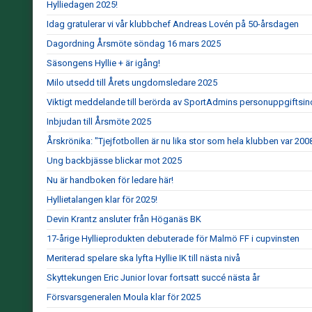
Hylliedagen 2025!
Idag gratulerar vi vår klubbchef Andreas Lovén på 50-årsdagen
Dagordning Årsmöte söndag 16 mars 2025
Säsongens Hyllie + är igång!
Milo utsedd till Årets ungdomsledare 2025
Viktigt meddelande till berörda av SportAdmins personuppgiftsin
Inbjudan till Årsmöte 2025
Årskrönika: "Tjejfotbollen är nu lika stor som hela klubben var 200
Ung backbjässe blickar mot 2025
Nu är handboken för ledare här!
Hyllietalangen klar för 2025!
Devin Krantz ansluter från Höganäs BK
17-årige Hyllieprodukten debuterade för Malmö FF i cupvinsten
Meriterad spelare ska lyfta Hyllie IK till nästa nivå
Skyttekungen Eric Junior lovar fortsatt succé nästa år
Försvarsgeneralen Moula klar för 2025