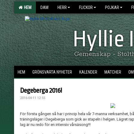
HEM
DAM
HERR
FLICKOR
POJKAR
F
Hyllie
Gemenskap - Stolthe
HEM
GRÖNSVARTA NYHETER
KALENDER
MATCHER
OM 
Degeberga 2016!
2016-04-11 12:55
För första gången så har i princip hela vår 7-manna verksamhet, bå
träningsläger i Degeberga som gick av stapeln i helgen. Lägret ra
lag är nu redo för en intensiv vårsäsong!!!