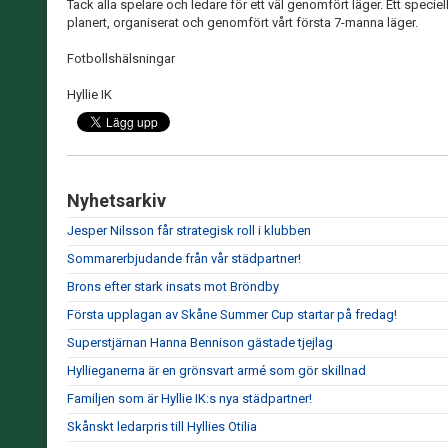
Tack alla spelare och ledare för ett väl genomfört läger. Ett speciell
planert, organiserat och genomfört vårt första 7-manna läger.
Fotbollshälsningar
Hyllie IK
Nyhetsarkiv
Jesper Nilsson får strategisk roll i klubben
Sommarerbjudande från vår städpartner!
Brons efter stark insats mot Bröndby
Första upplagan av Skåne Summer Cup startar på fredag!
Superstjärnan Hanna Bennison gästade tjejlag
Hyllieganerna är en grönsvart armé som gör skillnad
Familjen som är Hyllie IK:s nya städpartner!
Skånskt ledarpris till Hyllies Otilia