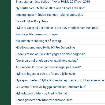
Snart startar nästa tjejlag - flickor födda 2017 och 2018
Ny herrtränare: ”Målet är att ta oss till nästa division”
Inga träningar måndag 8 januari - planer snötäckta
Beställ Hyllie IK:s jultröja
Hyllie IK växer så det knakar - Line blev medlem nummer 1000
Kvaldags för damerna i morgon
Kvalmatch för herrlaget på lördag
Höstlovscamp med Hyllie IK/ Pro Defending
Edda Persson är Hyllie IK:s yngsta spelare någonsin
”De är så otroligt glada över att tillhöra ett lag”
Angående FC Köpenhamns träningar på Hyllie IP
Hyllie IK-legendar och ordförande fyller 60 år
Nya sportchefen: ”Hyllie IK:s seniorlag måste upp till en adekvat ni
Girl Camp: ”Peab vill bygga samhällen, inte bara hus”
Hylliedagen i bilder - by Fredrik Norrlid
Rensa garderoben inför fotbollsloppisen!