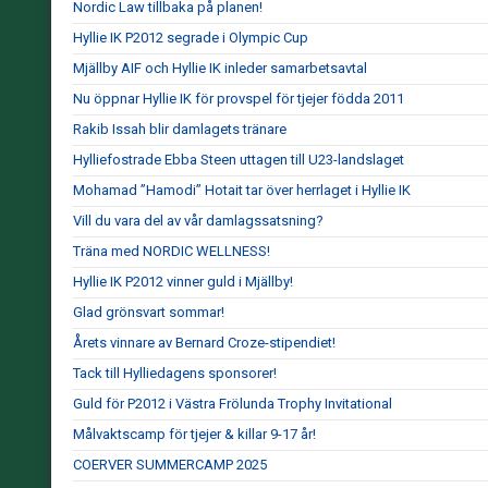
Nordic Law tillbaka på planen!
Hyllie IK P2012 segrade i Olympic Cup
Mjällby AIF och Hyllie IK inleder samarbetsavtal
Nu öppnar Hyllie IK för provspel för tjejer födda 2011
Rakib Issah blir damlagets tränare
Hylliefostrade Ebba Steen uttagen till U23-landslaget
Mohamad ”Hamodi” Hotait tar över herrlaget i Hyllie IK
Vill du vara del av vår damlagssatsning?
Träna med NORDIC WELLNESS!
Hyllie IK P2012 vinner guld i Mjällby!
Glad grönsvart sommar!
Årets vinnare av Bernard Croze-stipendiet!
Tack till Hylliedagens sponsorer!
Guld för P2012 i Västra Frölunda Trophy Invitational
Målvaktscamp för tjejer & killar 9-17 år!
COERVER SUMMERCAMP 2025