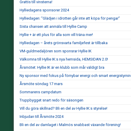
Grattis till vinsterna!
Hylliedagens sponsorer 2024
Hylliedagen: ”Glädjen i idrotten går inte att köpa för pengar”
Sista chansen att anmäla till Hyllie Camp
Hyllie + är ett plus för alla som vill träna mer!
Hylliedagen – årets grönsvarta familjefest är tillbaka
VM-guldmedaljören som sponsrar Hyllie IK
Välkomna till Hyllie IK:s nya hemsida, HEMSIDAN 2.0!
Årsmötet: Hyllie IK är en klubb som mår väldigt bra
Ny sponsor med fokus på förnybar energi och smart energistyrni
Årsmöte söndag 17 mars
Sommarens campdatum
Truppbygget snart redo för säsongen
Vill du göra skillnad? Bli en del av Hyllie IK:s styrelse!
Inbjudan till Årsmöte 2024
Bli en del av damlaget i Malmös snabbast växande förening!