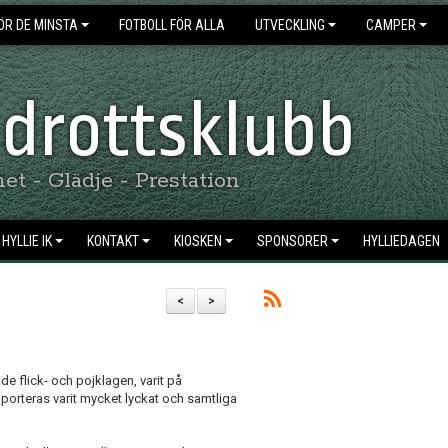
ÖR DE MINSTA
FOTBOLL FÖR ALLA
UTVECKLING
CAMPER
 Idrottsklubb
t - Glädje - Prestation
HYLLIE IK
KONTAKT
KIOSKEN
SPONSORER
HYLLIEDAGEN
<
>
de flick- och pojklagen, varit på
pporteras varit mycket lyckat och samtliga