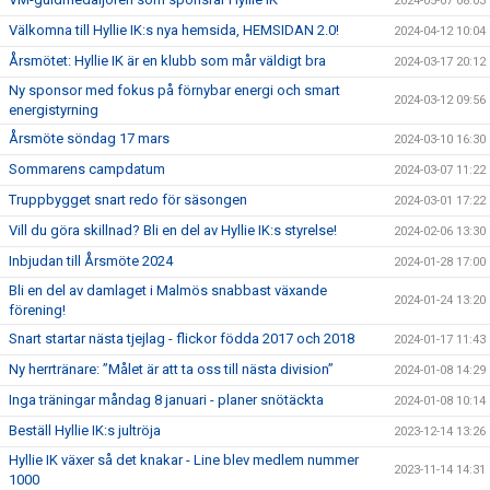
2024-05-07 08:03
Välkomna till Hyllie IK:s nya hemsida, HEMSIDAN 2.0!
2024-04-12 10:04
Årsmötet: Hyllie IK är en klubb som mår väldigt bra
2024-03-17 20:12
Ny sponsor med fokus på förnybar energi och smart
2024-03-12 09:56
energistyrning
Årsmöte söndag 17 mars
2024-03-10 16:30
Sommarens campdatum
2024-03-07 11:22
Truppbygget snart redo för säsongen
2024-03-01 17:22
Vill du göra skillnad? Bli en del av Hyllie IK:s styrelse!
2024-02-06 13:30
Inbjudan till Årsmöte 2024
2024-01-28 17:00
Bli en del av damlaget i Malmös snabbast växande
2024-01-24 13:20
förening!
Snart startar nästa tjejlag - flickor födda 2017 och 2018
2024-01-17 11:43
Ny herrtränare: ”Målet är att ta oss till nästa division”
2024-01-08 14:29
Inga träningar måndag 8 januari - planer snötäckta
2024-01-08 10:14
Beställ Hyllie IK:s jultröja
2023-12-14 13:26
Hyllie IK växer så det knakar - Line blev medlem nummer
2023-11-14 14:31
1000