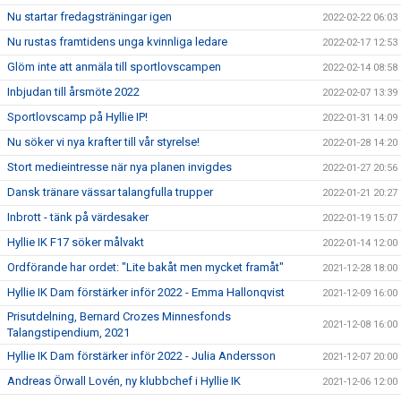
Nu startar fredagsträningar igen
2022-02-22 06:03
Nu rustas framtidens unga kvinnliga ledare
2022-02-17 12:53
Glöm inte att anmäla till sportlovscampen
2022-02-14 08:58
Inbjudan till årsmöte 2022
2022-02-07 13:39
Sportlovscamp på Hyllie IP!
2022-01-31 14:09
Nu söker vi nya krafter till vår styrelse!
2022-01-28 14:20
Stort medieintresse när nya planen invigdes
2022-01-27 20:56
Dansk tränare vässar talangfulla trupper
2022-01-21 20:27
Inbrott - tänk på värdesaker
2022-01-19 15:07
Hyllie IK F17 söker målvakt
2022-01-14 12:00
Ordförande har ordet: "Lite bakåt men mycket framåt"
2021-12-28 18:00
Hyllie IK Dam förstärker inför 2022 - Emma Hallonqvist
2021-12-09 16:00
Prisutdelning, Bernard Crozes Minnesfonds
2021-12-08 16:00
Talangstipendium, 2021
Hyllie IK Dam förstärker inför 2022 - Julia Andersson
2021-12-07 20:00
Andreas Örwall Lovén, ny klubbchef i Hyllie IK
2021-12-06 12:00