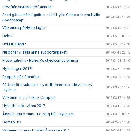
Brev från styrelseordföranden!
2017-05-17 11:03
Snart går anmälningstiden ut till Hyllie Camp och nya Hyllie
2017-05-16 14:29
Sportscamp!
Välkomna på Hylliedagen!
2017-05-10 14:01
Debut!
2017-05-06 00:01
HYLLIE CAMP!
2017-05-03 14:08
Nu börjar vi sälja årets supporterpaket!
2017-04-10 23:15
Presentation av Hyllie IKs styrelsemedlemmar
2017-04-04 15:10
Hylliedagen 2017!
2017-03-31 14:36
Rapport från årsmötet
2017-03-30 11:25
På årsmötet valdes en ny ordförande och delvis en ny
2017-03-22 10:16
styrelse!
Välkommen på Teknik Campen!
2017-03-17 14:58
Hyllie IK cafe - våren 2017
2017-03-16 17:06
Årsstämma 6 mars - Förslag från styrelsen
2017-03-01 09:19
Domarkurs
2017-02-28 13:50
Valberedningens förslag Årsmöte 2017
2017-02-24 14:39