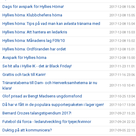
Dags för avspark för Hyllies Hörna!
2017-12-08 15:06
Hyllies hörna: Klubbchefens hörna
2017-12-08 15:05
Hyllies hörna: Tips på vad man kan avlasta tränarna med
2017-12-08 15:04
Hyllies hörna: Att hantera en ledarkris
2017-12-08 15:03
Hyllies hörna: Månadens lag F09/10
2017-12-08 15:02
Hyllies hörna: Ordföranden har ordet
2017-12-08 15:01
Avspark för Hyllies hörna
2017-12-08 15:00
Se hit alla i Hyllie IK - det är Black Friday!
2017-11-23 11:01
Grattis och tack till Karin!
2017-11-16 23:06
Tränarstaberna till Dam- och Herrverksamheterna är nu
2017-11-10 10:41
klara!
Olof prisad av Bengt Madsens ungdomsfond
2017-10-25 13:04
Då har vi fått in de populära supporterpaketen i lager igen!
2017-10-17 13:04
Bernard Crozes talangstipendium 2017!
2017-09-27 15:25
Futebol dá forca - ledarutveckling för tjejer/kvinnor
2017-09-24 22:32
Duktig på att kommunicera?
2017-09-05 22:15