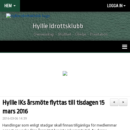
HEM
LOGGA IN
Hyllie Idrottsklubb
Gemenskap - Stolthet - Glädje - Prestation
HEM
GRÖNSVARTA NYHETER
KALENDER
MATCHER
Hyllie IKs årsmöte flyttas till tisdagen 15
<
>
OM HYLLIE IK
mars 2016
2016-03-06 14:39
KONTAKT
Handlingar som enligt stadgar skall finnas tillgänliga för medlemmar