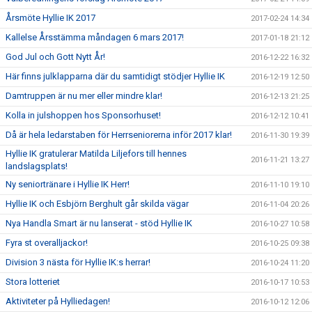
Årsmöte Hyllie IK 2017
2017-02-24 14:34
Kallelse Årsstämma måndagen 6 mars 2017!
2017-01-18 21:12
God Jul och Gott Nytt År!
2016-12-22 16:32
Här finns julklapparna där du samtidigt stödjer Hyllie IK
2016-12-19 12:50
Damtruppen är nu mer eller mindre klar!
2016-12-13 21:25
Kolla in julshoppen hos Sponsorhuset!
2016-12-12 10:41
Då är hela ledarstaben för Herrseniorerna inför 2017 klar!
2016-11-30 19:39
Hyllie IK gratulerar Matilda Liljefors till hennes
2016-11-21 13:27
landslagsplats!
Ny seniortränare i Hyllie IK Herr!
2016-11-10 19:10
Hyllie IK och Esbjörn Berghult går skilda vägar
2016-11-04 20:26
Nya Handla Smart är nu lanserat - stöd Hyllie IK
2016-10-27 10:58
Fyra st overalljackor!
2016-10-25 09:38
Division 3 nästa för Hyllie IK:s herrar!
2016-10-24 11:20
Stora lotteriet
2016-10-17 10:53
Aktiviteter på Hylliedagen!
2016-10-12 12:06