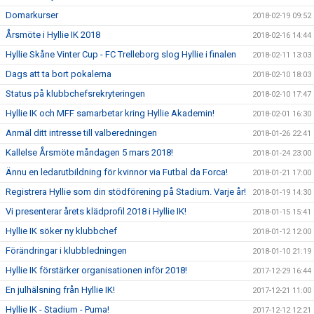
Domarkurser
2018-02-19 09:52
Årsmöte i Hyllie IK 2018
2018-02-16 14:44
Hyllie Skåne Vinter Cup - FC Trelleborg slog Hyllie i finalen
2018-02-11 13:03
Dags att ta bort pokalerna
2018-02-10 18:03
Status på klubbchefsrekryteringen
2018-02-10 17:47
Hyllie IK och MFF samarbetar kring Hyllie Akademin!
2018-02-01 16:30
Anmäl ditt intresse till valberedningen
2018-01-26 22:41
Kallelse Årsmöte måndagen 5 mars 2018!
2018-01-24 23:00
Ännu en ledarutbildning för kvinnor via Futbal da Forca!
2018-01-21 17:00
Registrera Hyllie som din stödförening på Stadium. Varje år!
2018-01-19 14:30
Vi presenterar årets klädprofil 2018 i Hyllie IK!
2018-01-15 15:41
Hyllie IK söker ny klubbchef
2018-01-12 12:00
Förändringar i klubbledningen
2018-01-10 21:19
Hyllie IK förstärker organisationen inför 2018!
2017-12-29 16:44
En julhälsning från Hyllie IK!
2017-12-21 11:00
Hyllie IK - Stadium - Puma!
2017-12-12 12:21