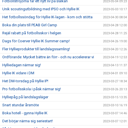
Fotbollströjorna får ett nytt liv på Balkan
2023-05-04 09:23
Unik scoutingutbildning med IPSO och Hyllie IK
2023-05-03 10:17
Het fotbollssöndag för Hyllie IK-lagen - kom och stötta
2023-04-30 08:04
Boka din plats till PEAB Girl Camp
2023-04-28 12:00
Rejäl rabatt på fotbollsskor i helgen
2023-04-28 11:25
Dags för Coerver Hyllie IK Summer camp!
2023-04-26 19:00
Fler Hyllieprodukter till landslagssamling!
2023-04-20 12:26
Ordförande: Mycket bättre än förr - och nu accelererar vi
2023-04-19 12:53
Hylliedagen närmar sig!
2023-04-13 11:37
Hyllie IK vidare i DM
2023-04-01 09:10
Het DM-torsdag på Hyllie IP!
2023-03-27 18:34
Pro fotbollsskola i påsk närmar sig!
2023-03-26 20:13
Hylliepåg på landslagsläger
2023-03-15 13:35
Snart stundar årsmöte
2023-03-10 16:19
Boka hotell - gynna Hyllie IK
2023-03-07 14:46
Det börjar närma sig seriestart!
2023-03-07 12:01