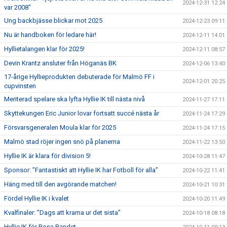
2024-12-31 12:24
var 2008"
Ung backbjässe blickar mot 2025
2024-12-23 09:11
Nu är handboken för ledare här!
2024-12-11 14:01
Hyllietalangen klar för 2025!
2024-12-11 08:57
Devin Krantz ansluter från Höganäs BK
2024-12-06 13:40
17-årige Hyllieprodukten debuterade för Malmö FF i
2024-12-01 20:25
cupvinsten
Meriterad spelare ska lyfta Hyllie IK till nästa nivå
2024-11-27 17:11
Skyttekungen Eric Junior lovar fortsatt succé nästa år
2024-11-24 17:29
Försvarsgeneralen Moula klar för 2025
2024-11-24 17:15
Malmö stad röjer ingen snö på planerna
2024-11-22 13:50
Hyllie IK är klara för division 5!
2024-10-28 11:47
Sponsor: ”Fantastiskt att Hyllie IK har Fotboll för alla”
2024-10-22 11:41
Häng med till den avgörande matchen!
2024-10-21 10:31
Fördel Hyllie IK i kvalet
2024-10-20 11:49
Kvalfinaler: ”Dags att krama ur det sista”
2024-10-18 08:18
Hyllie IK för Rosa Bandet