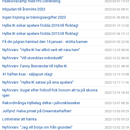
Påsklovscamp med Pro Defending
2023-02-07 13:53
Inbjudan till årsmöte 2023
2023-02-02 08:31
Ingen höjning av träningsavgifter 2023
2023-01-30 08:56
Hyllie IK söker spelare födda 2016 till flicklag!
2023-01-19 12:00
Hyllie IK söker spelare födda 2015 till flicklag!
2023-01-04 15:12
Få din julgran hämtad den 14 januari - stötta barnen
2023-01-03 22:00
Nyförvärv: "Hyllie IK har alltid varit ett nära hem"
2022-12-23 08:00
Nyförvärv: "Vill utvecklas individuellt"
2022-12-22 08:00
Nyförvärv: Fanny återvänder till Hyllie IK
2022-12-21 08:00
41 häften kvar - säljspurt idag!
2022-12-19 10:08
Nyförvärv: "Hyllie IK satsar på sina spelare"
2022-12-17 11:56
Nyförvärv: Suget efter fotboll fick honom att ta på skorna
2022-12-14 18:34
igen
Rekordmånga Hyllielag deltar i jullovsklassiker
2022-12-07 08:26
Julfynd: Halva priset på Dreamstarhäften!
2022-12-05 09:29
Lottvinster att hämta
2022-12-05 09:23
Nyförvärv: "Jag vill börja om från grunden"
2022-12-02 23:18