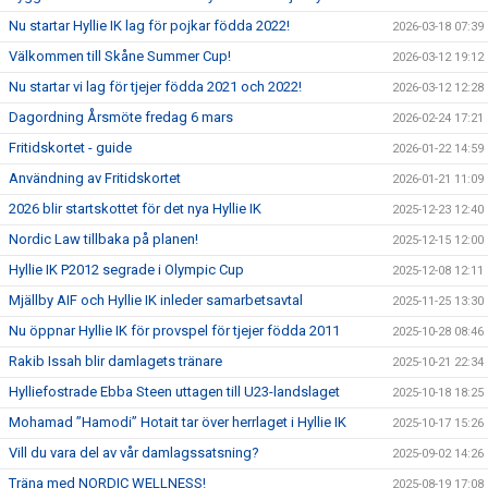
Nu startar Hyllie IK lag för pojkar födda 2022!
2026-03-18 07:39
Välkommen till Skåne Summer Cup!
2026-03-12 19:12
Nu startar vi lag för tjejer födda 2021 och 2022!
2026-03-12 12:28
Dagordning Årsmöte fredag 6 mars
2026-02-24 17:21
Fritidskortet - guide
2026-01-22 14:59
Användning av Fritidskortet
2026-01-21 11:09
2026 blir startskottet för det nya Hyllie IK
2025-12-23 12:40
Nordic Law tillbaka på planen!
2025-12-15 12:00
Hyllie IK P2012 segrade i Olympic Cup
2025-12-08 12:11
Mjällby AIF och Hyllie IK inleder samarbetsavtal
2025-11-25 13:30
Nu öppnar Hyllie IK för provspel för tjejer födda 2011
2025-10-28 08:46
Rakib Issah blir damlagets tränare
2025-10-21 22:34
Hylliefostrade Ebba Steen uttagen till U23-landslaget
2025-10-18 18:25
Mohamad ”Hamodi” Hotait tar över herrlaget i Hyllie IK
2025-10-17 15:26
Vill du vara del av vår damlagssatsning?
2025-09-02 14:26
Träna med NORDIC WELLNESS!
2025-08-19 17:08