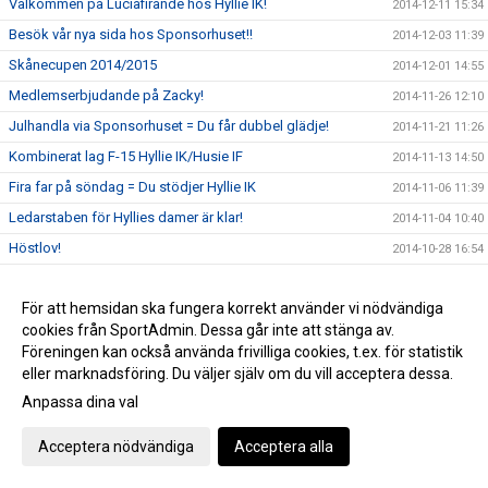
Välkommen på Luciafirande hos Hyllie IK!
2014-12-11 15:34
Besök vår nya sida hos Sponsorhuset!!
2014-12-03 11:39
Skånecupen 2014/2015
2014-12-01 14:55
Medlemserbjudande på Zacky!
2014-11-26 12:10
Julhandla via Sponsorhuset = Du får dubbel glädje!
2014-11-21 11:26
Kombinerat lag F-15 Hyllie IK/Husie IF
2014-11-13 14:50
Fira far på söndag = Du stödjer Hyllie IK
2014-11-06 11:39
Ledarstaben för Hyllies damer är klar!
2014-11-04 10:40
Höstlov!
2014-10-28 16:54
Vinstbiljetter MFF-BP ikväll (10/15 st)
2014-10-27 11:10
För att hemsidan ska fungera korrekt använder vi nödvändiga
Följ vårt U19-lag i kvalet till SvFF U19-serie!
2014-10-24 11:47
cookies från SportAdmin. Dessa går inte att stänga av.
Dragning Hyllielotteriet 2014
2014-10-20 13:12
Föreningen kan också använda frivilliga cookies, t.ex. för statistik
Vinstnummer På MFF-bollen
2014-10-19 14:04
eller marknadsföring. Du väljer själv om du vill acceptera dessa.
Inför höstlovet - REA hos Hotels.com
Anpassa dina val
2014-10-16 10:19
Skåne VM P02, P03, P04 och P05
2014-10-15 14:23
Acceptera nödvändiga
Acceptera alla
Hylliedagen - söndagen 19/10!
2014-10-10 14:56