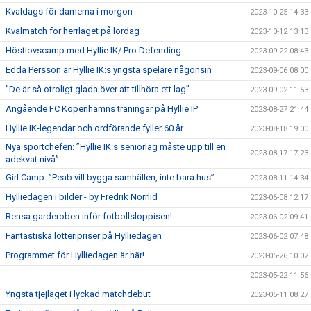
Kvaldags för damerna i morgon
2023-10-25 14:33
Kvalmatch för herrlaget på lördag
2023-10-12 13:13
Höstlovscamp med Hyllie IK/ Pro Defending
2023-09-22 08:43
Edda Persson är Hyllie IK:s yngsta spelare någonsin
2023-09-06 08:00
”De är så otroligt glada över att tillhöra ett lag”
2023-09-02 11:53
Angående FC Köpenhamns träningar på Hyllie IP
2023-08-27 21:44
Hyllie IK-legendar och ordförande fyller 60 år
2023-08-18 19:00
Nya sportchefen: ”Hyllie IK:s seniorlag måste upp till en
2023-08-17 17:23
adekvat nivå”
Girl Camp: ”Peab vill bygga samhällen, inte bara hus”
2023-08-11 14:34
Hylliedagen i bilder - by Fredrik Norrlid
2023-06-08 12:17
Rensa garderoben inför fotbollsloppisen!
2023-06-02 09:41
Fantastiska lotteripriser på Hylliedagen
2023-06-02 07:48
Programmet för Hylliedagen är här!
2023-05-26 10:02
2023-05-22 11:56
Yngsta tjejlaget i lyckad matchdebut
2023-05-11 08:27