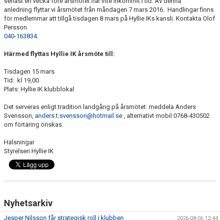
senast en vecka före årsmötet har inte inkommit i tid. Av denna
KIOSKEN
anledning flyttar vi årsmötet från måndagen 7 mars 2016. Handlingar finns
för medlemmar att tillgå tisdagen 8 mars på Hyllie IKs kansli. Kontakta Olof
Persson
SPONSORER
040-163834
.
HYLLIEDAGEN
Härmed flyttas Hyllie IK årsmöte till:
Tisdagen 15 mars
FÖR BESÖKARE
Tid: kl 19,00
Plats: Hyllie IK klubblokal
MEDLEMSKAP
Det serveras enligt tradition landgång på årsmötet. meddela Anders
Svensson,
anders.t.svensson@hotmail.se
, alternativt mobil 0768-430502
om förtäring önskas.
Hälsningar
Styrelsen Hyllie IK
Nyhetsarkiv
Jesper Nilsson får strategisk roll i klubben
2026-08-06 12:44