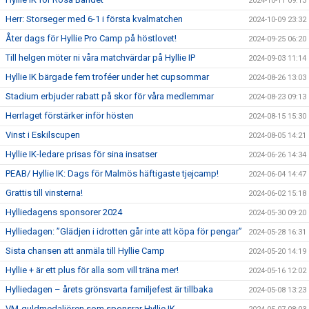
2024-10-11 09:13
Herr: Storseger med 6-1 i första kvalmatchen
2024-10-09 23:32
Åter dags för Hyllie Pro Camp på höstlovet!
2024-09-25 06:20
Till helgen möter ni våra matchvärdar på Hyllie IP
2024-09-03 11:14
Hyllie IK bärgade fem troféer under het cupsommar
2024-08-26 13:03
Stadium erbjuder rabatt på skor för våra medlemmar
2024-08-23 09:13
Herrlaget förstärker inför hösten
2024-08-15 15:30
Vinst i Eskilscupen
2024-08-05 14:21
Hyllie IK-ledare prisas för sina insatser
2024-06-26 14:34
PEAB/ Hyllie IK: Dags för Malmös häftigaste tjejcamp!
2024-06-04 14:47
Grattis till vinsterna!
2024-06-02 15:18
Hylliedagens sponsorer 2024
2024-05-30 09:20
Hylliedagen: ”Glädjen i idrotten går inte att köpa för pengar”
2024-05-28 16:31
Sista chansen att anmäla till Hyllie Camp
2024-05-20 14:19
Hyllie + är ett plus för alla som vill träna mer!
2024-05-16 12:02
Hylliedagen – årets grönsvarta familjefest är tillbaka
2024-05-08 13:23
VM-guldmedaljören som sponsrar Hyllie IK