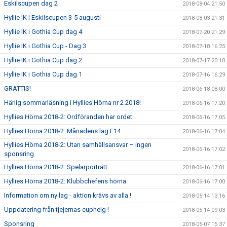
Eskilscupen dag 2
2018-08-04 21:50
Hyllie IK i Eskilscupen 3-5 augusti
2018-08-03 21:31
Hyllie IK i Gothia Cup dag 4
2018-07-20 21:29
Hyllie IK i Gothia Cup - Dag 3
2018-07-18 16:25
Hyllie IK i Gothia Cup dag 2
2018-07-17 20:10
Hyllie IK i Gothia Cup dag 1
2018-07-16 16:29
GRATTIS!
2018-06-18 08:00
Härlig sommarläsning i Hyllies Hörna nr 2 2018!
2018-06-16 17:20
Hyllies Hörna 2018-2: Ordföranden har ordet
2018-06-16 17:05
Hyllies Hörna 2018-2: Månadens lag F14
2018-06-16 17:04
Hyllies Hörna 2018-2: Utan samhällsansvar – ingen
2018-06-16 17:02
sponsring
Hyllies Hörna 2018-2: Spelarporträtt
2018-06-16 17:01
Hyllies Hörna 2018-2: Klubbchefens hörna
2018-06-16 17:00
Information om ny lag - aktion krävs av alla !
2018-05-14 13:16
Uppdatering från tjejernas cuphelg !
2018-05-14 09:03
Sponsring
2018-05-07 15:37