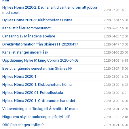
kvar
Hyllies Hörna 2020-2: Det har alltid varit en dröm att jobba
2020-07-04 15:01
med sport
Hyllies Hörna 2020-2: Klubbchefens Hörna
2020-07-04 15:00
Kansliet håller sommarstängt
2020-06-25 16:00
Lansering av Månadens spelare
2020-04-20 12:00
Direktiv/Information från Skånes FF 20200417
2020-04-17 13:00
Kansliet stänger under Påsk
2020-04-06 20:00
Uppdatering Hyllie IK kring Corona 2020-04-03
2020-04-03 16:15
Beslut angående seriestart från Skånes FF
2020-03-27 15:00
Hyllies Hörna 2020-1
2020-03-09 16:03
Hyllies Hörna 2020-1: Klubbchefens hörna
2020-03-09 16:02
Hyllies Hörna 2020-01: Fotbollsskola
2020-03-09 16:01
Hyllies Hörna 2020-1: Ordföranden har ordet
2020-03-09 16:00
Valberedningens förslag till Årsmöte 10 mars
2020-03-01 12:50
Några nya skyltar parkeringen på Hyllie IP
2020-01-10 12:18
OBS Parkeringen Hyllie IP
2019-08-21 14:20