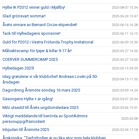
Hyllie IK P2012 vinner guld i Mjällby!
2025-08-07 15:34
Glad grönsvart sommar!
2025-06-24 15:47
Årets vinnare av Bernard Croze-stipendiet!
2025-06-16 16:28
Tack till Hylliedagens sponsorer!
2025-06-11 16:15
Guld för P2012 i Västra Frölunda Trophy Invitational
2025-06-09 16:30
Målvaktscamp för tjejer & killar 9-17 år!
2025-05-27 14:50
COERVER SUMMERCAMP 2025
2025-05-27 10:00
Hylliedagen 2025!
2025-05-15 09:39
Idag gratulerar vi vår klubbchef Andreas Lovén på 50-
2025-04-15 11:50
årsdagen
Dagordning Årsmöte söndag 16 mars 2025
2025-03-09 14:24
Säsongens Hyllie + är igång!
2025-03-07 20:04
Milo utsedd till Årets ungdomsledare 2025
2025-03-06 19:31
Viktigt meddelande till berörda av SportAdmins
2025-02-08
personuppgiftsincident
Inbjudan till Årsmöte 2025
2025-02-04 17:18
Årskrönika: "Tjejfotbollen är nu lika stor som hela klubben