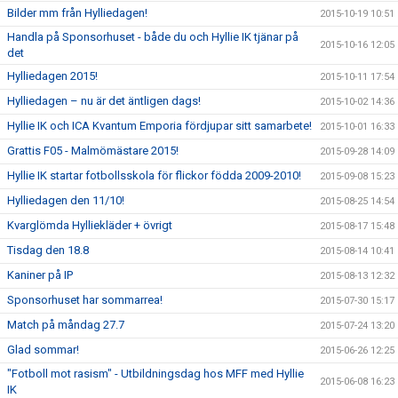
Bilder mm från Hylliedagen!
2015-10-19 10:51
Handla på Sponsorhuset - både du och Hyllie IK tjänar på
2015-10-16 12:05
det
Hylliedagen 2015!
2015-10-11 17:54
Hylliedagen – nu är det äntligen dags!
2015-10-02 14:36
Hyllie IK och ICA Kvantum Emporia fördjupar sitt samarbete!
2015-10-01 16:33
Grattis F05 - Malmömästare 2015!
2015-09-28 14:09
Hyllie IK startar fotbollsskola för flickor födda 2009-2010!
2015-09-08 15:23
Hylliedagen den 11/10!
2015-08-25 14:54
Kvarglömda Hylliekläder + övrigt
2015-08-17 15:48
Tisdag den 18.8
2015-08-14 10:41
Kaniner på IP
2015-08-13 12:32
Sponsorhuset har sommarrea!
2015-07-30 15:17
Match på måndag 27.7
2015-07-24 13:20
Glad sommar!
2015-06-26 12:25
"Fotboll mot rasism" - Utbildningsdag hos MFF med Hyllie
2015-06-08 16:23
IK