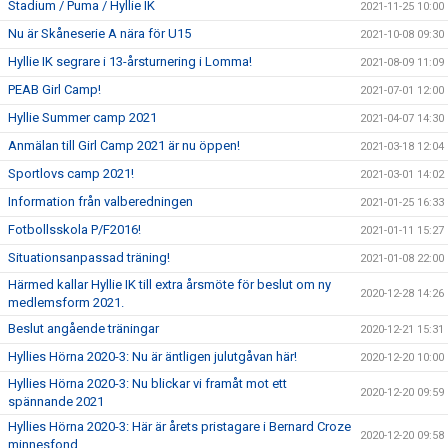
Stadium / Puma / Hyllie IK
2021-11-25 10:00
Nu är Skåneserie A nära för U15
2021-10-08 09:30
Hyllie IK segrare i 13-årsturnering i Lomma!
2021-08-09 11:09
PEAB Girl Camp!
2021-07-01 12:00
Hyllie Summer camp 2021
2021-04-07 14:30
Anmälan till Girl Camp 2021 är nu öppen!
2021-03-18 12:04
Sportlovs camp 2021!
2021-03-01 14:02
Information från valberedningen
2021-01-25 16:33
Fotbollsskola P/F2016!
2021-01-11 15:27
Situationsanpassad träning!
2021-01-08 22:00
Härmed kallar Hyllie IK till extra årsmöte för beslut om ny
2020-12-28 14:26
medlemsform 2021.
Beslut angående träningar
2020-12-21 15:31
Hyllies Hörna 2020-3: Nu är äntligen julutgåvan här!
2020-12-20 10:00
Hyllies Hörna 2020-3: Nu blickar vi framåt mot ett
2020-12-20 09:59
spännande 2021
Hyllies Hörna 2020-3: Här är årets pristagare i Bernard Croze
2020-12-20 09:58
minnesfond