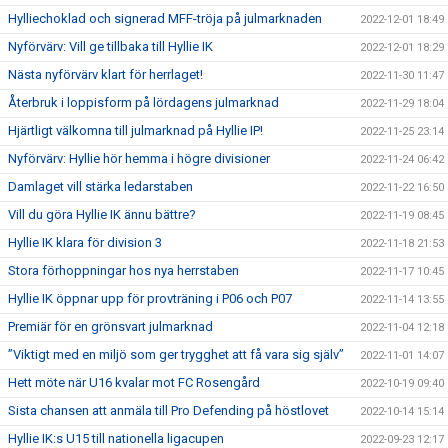
Hylliechoklad och signerad MFF-tröja på julmarknaden
2022-12-01 18:49
Nyförvärv: Vill ge tillbaka till Hyllie IK
2022-12-01 18:29
Nästa nyförvärv klart för herrlaget!
2022-11-30 11:47
Återbruk i loppisform på lördagens julmarknad
2022-11-29 18:04
Hjärtligt välkomna till julmarknad på Hyllie IP!
2022-11-25 23:14
Nyförvärv: Hyllie hör hemma i högre divisioner
2022-11-24 06:42
Damlaget vill stärka ledarstaben
2022-11-22 16:50
Vill du göra Hyllie IK ännu bättre?
2022-11-19 08:45
Hyllie IK klara för division 3
2022-11-18 21:53
Stora förhoppningar hos nya herrstaben
2022-11-17 10:45
Hyllie IK öppnar upp för provträning i P06 och P07
2022-11-14 13:55
Premiär för en grönsvart julmarknad
2022-11-04 12:18
”Viktigt med en miljö som ger trygghet att få vara sig själv”
2022-11-01 14:07
Hett möte när U16 kvalar mot FC Rosengård
2022-10-19 09:40
Sista chansen att anmäla till Pro Defending på höstlovet
2022-10-14 15:14
Hyllie IK:s U15 till nationella ligacupen
2022-09-23 12:17