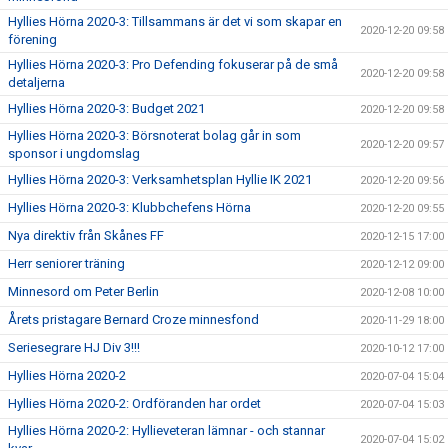
Hyllies Hörna 2020-3: Tillsammans är det vi som skapar en
2020-12-20 09:58
förening
Hyllies Hörna 2020-3: Pro Defending fokuserar på de små
2020-12-20 09:58
detaljerna
Hyllies Hörna 2020-3: Budget 2021
2020-12-20 09:58
Hyllies Hörna 2020-3: Börsnoterat bolag går in som
2020-12-20 09:57
sponsor i ungdomslag
Hyllies Hörna 2020-3: Verksamhetsplan Hyllie IK 2021
2020-12-20 09:56
Hyllies Hörna 2020-3: Klubbchefens Hörna
2020-12-20 09:55
Nya direktiv från Skånes FF
2020-12-15 17:00
Herr seniorer träning
2020-12-12 09:00
Minnesord om Peter Berlin
2020-12-08 10:00
Årets pristagare Bernard Croze minnesfond
2020-11-29 18:00
Seriesegrare HJ Div 3!!!
2020-10-12 17:00
Hyllies Hörna 2020-2
2020-07-04 15:04
Hyllies Hörna 2020-2: Ordföranden har ordet
2020-07-04 15:03
Hyllies Hörna 2020-2: Hyllieveteran lämnar - och stannar
2020-07-04 15:02