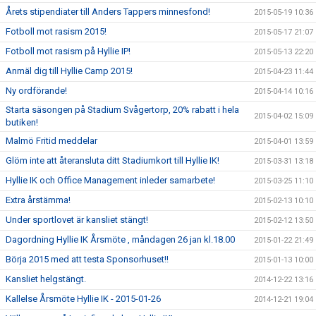
Årets stipendiater till Anders Tappers minnesfond!
2015-05-19 10:36
Fotboll mot rasism 2015!
2015-05-17 21:07
Fotboll mot rasism på Hyllie IP!
2015-05-13 22:20
Anmäl dig till Hyllie Camp 2015!
2015-04-23 11:44
Ny ordförande!
2015-04-14 10:16
Starta säsongen på Stadium Svågertorp, 20% rabatt i hela
2015-04-02 15:09
butiken!
Malmö Fritid meddelar
2015-04-01 13:59
Glöm inte att återansluta ditt Stadiumkort till Hyllie IK!
2015-03-31 13:18
Hyllie IK och Office Management inleder samarbete!
2015-03-25 11:10
Extra årstämma!
2015-02-13 10:10
Under sportlovet är kansliet stängt!
2015-02-12 13:50
Dagordning Hyllie IK Årsmöte , måndagen 26 jan kl.18.00
2015-01-22 21:49
Börja 2015 med att testa Sponsorhuset!!
2015-01-13 10:00
Kansliet helgstängt.
2014-12-22 13:16
Kallelse Årsmöte Hyllie IK - 2015-01-26
2014-12-21 19:04