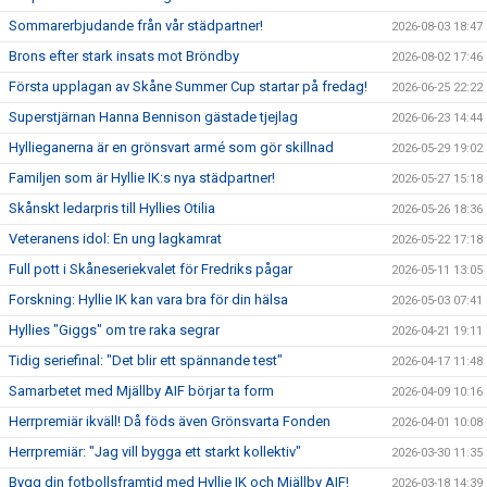
Sommarerbjudande från vår städpartner!
2026-08-03 18:47
Brons efter stark insats mot Bröndby
2026-08-02 17:46
Första upplagan av Skåne Summer Cup startar på fredag!
2026-06-25 22:22
Superstjärnan Hanna Bennison gästade tjejlag
2026-06-23 14:44
Hyllieganerna är en grönsvart armé som gör skillnad
2026-05-29 19:02
Familjen som är Hyllie IK:s nya städpartner!
2026-05-27 15:18
Skånskt ledarpris till Hyllies Otilia
2026-05-26 18:36
Veteranens idol: En ung lagkamrat
2026-05-22 17:18
Full pott i Skåneseriekvalet för Fredriks pågar
2026-05-11 13:05
Forskning: Hyllie IK kan vara bra för din hälsa
2026-05-03 07:41
Hyllies "Giggs" om tre raka segrar
2026-04-21 19:11
Tidig seriefinal: "Det blir ett spännande test"
2026-04-17 11:48
Samarbetet med Mjällby AIF börjar ta form
2026-04-09 10:16
Herrpremiär ikväll! Då föds även Grönsvarta Fonden
2026-04-01 10:08
Herrpremiär: "Jag vill bygga ett starkt kollektiv"
2026-03-30 11:35
Bygg din fotbollsframtid med Hyllie IK och Mjällby AIF!
2026-03-18 14:39