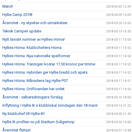
Match
2018-05-03 12:39
Hyllie Camp 2018!
2018-04-09 13:00
Årsmötet - ny styrelse och utmärkelser
2018-03-26 16:00
Teknik Campen update
2018-03-19 16:33
Nytt läsvärt nummer av Hyllies Hörna!
2018-03-17 15:00
Hyllies Hörna: Klubbchefens Hörna
2018-03-17 14:55
Hyllies Hörna: Nya nationella spelformer
2018-03-17 14:54
Hyllies Hörna: Träningen kostar 17,50 kronor per timme
2018-03-17 14:53
Hyllies Hörna: Hybriden ger Hyllie bredd och spets
2018-03-17 14:52
Hyllies Hörna: Månadens lag Hyllie P07
2018-03-17 14:51
Hyllies Hörna: Ordföranden har ordet
2018-03-17 14:50
Årsmötet - valberedningens förslag
2018-03-16 18:00
Inflyttning i Hyllie IK:s klubblokal söndagen den 18 mars!
2018-03-14 21:22
Ny klubbchef till Hyllie IK!
2018-03-06 21:35
Hyllie IK profilen nu på Stadium Svågertorp
2018-03-02 19:00
Årsmötet flyttas!
2018-03-01 13:38