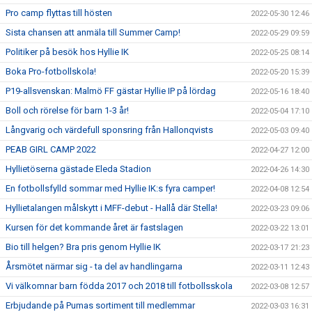
Pro camp flyttas till hösten
2022-05-30 12:46
Sista chansen att anmäla till Summer Camp!
2022-05-29 09:59
Politiker på besök hos Hyllie IK
2022-05-25 08:14
Boka Pro-fotbollskola!
2022-05-20 15:39
P19-allsvenskan: Malmö FF gästar Hyllie IP på lördag
2022-05-16 18:40
Boll och rörelse för barn 1-3 år!
2022-05-04 17:10
Långvarig och värdefull sponsring från Hallonqvists
2022-05-03 09:40
PEAB GIRL CAMP 2022
2022-04-27 12:00
Hyllietöserna gästade Eleda Stadion
2022-04-26 14:30
En fotbollsfylld sommar med Hyllie IK:s fyra camper!
2022-04-08 12:54
Hyllietalangen målskytt i MFF-debut - Hallå där Stella!
2022-03-23 09:06
Kursen för det kommande året är fastslagen
2022-03-22 13:01
Bio till helgen? Bra pris genom Hyllie IK
2022-03-17 21:23
Årsmötet närmar sig - ta del av handlingarna
2022-03-11 12:43
Vi välkomnar barn födda 2017 och 2018 till fotbollsskola
2022-03-08 12:57
Erbjudande på Pumas sortiment till medlemmar
2022-03-03 16:31