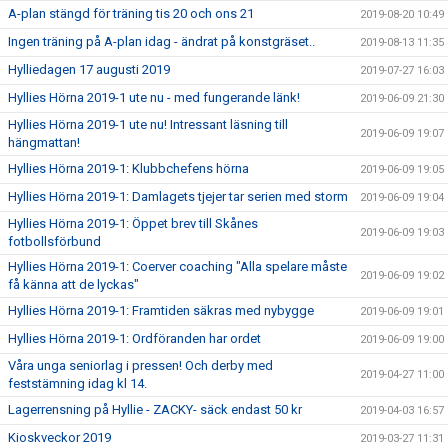
A-plan stängd för träning tis 20 och ons 21
2019-08-20 10:49
Ingen träning på A-plan idag - ändrat på konstgräset..
2019-08-13 11:35
Hylliedagen 17 augusti 2019
2019-07-27 16:03
Hyllies Hörna 2019-1 ute nu - med fungerande länk!
2019-06-09 21:30
Hyllies Hörna 2019-1 ute nu! Intressant läsning till
2019-06-09 19:07
hängmattan!
Hyllies Hörna 2019-1: Klubbchefens hörna
2019-06-09 19:05
Hyllies Hörna 2019-1: Damlagets tjejer tar serien med storm
2019-06-09 19:04
Hyllies Hörna 2019-1: Öppet brev till Skånes
2019-06-09 19:03
fotbollsförbund
Hyllies Hörna 2019-1: Coerver coaching "Alla spelare måste
2019-06-09 19:02
få känna att de lyckas"
Hyllies Hörna 2019-1: Framtiden säkras med nybygge
2019-06-09 19:01
Hyllies Hörna 2019-1: Ordföranden har ordet
2019-06-09 19:00
Våra unga seniorlag i pressen! Och derby med
2019-04-27 11:00
feststämning idag kl 14.
Lagerrensning på Hyllie - ZACKY- säck endast 50 kr
2019-04-03 16:57
Kioskveckor 2019
2019-03-27 11:31