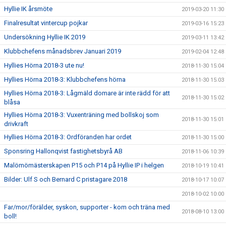
Hyllie IK årsmöte
2019-03-20 11:30
Finalresultat vintercup pojkar
2019-03-16 15:23
Undersökning Hyllie IK 2019
2019-03-11 13:42
Klubbchefens månadsbrev Januari 2019
2019-02-04 12:48
Hyllies Hörna 2018-3 ute nu!
2018-11-30 15:04
Hyllies Hörna 2018-3: Klubbchefens hörna
2018-11-30 15:03
Hyllies Hörna 2018-3: Lågmäld domare är inte rädd för att
2018-11-30 15:02
blåsa
Hyllies Hörna 2018-3: Vuxenträning med bollskoj som
2018-11-30 15:01
drivkraft
Hyllies Hörna 2018-3: Ordföranden har ordet
2018-11-30 15:00
Sponsring Hallonqvist fastighetsbyrå AB
2018-11-06 10:39
Malömömästerskapen P15 och P14 på Hyllie IP i helgen
2018-10-19 10:41
Bilder: Ulf S och Bernard C pristagare 2018
2018-10-17 10:07
2018-10-02 10:00
Far/mor/förälder, syskon, supporter - kom och träna med
2018-08-10 13:00
boll!