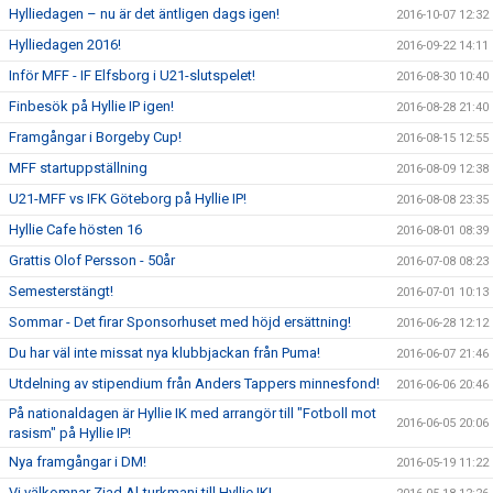
Hylliedagen – nu är det äntligen dags igen!
2016-10-07 12:32
Hylliedagen 2016!
2016-09-22 14:11
Inför MFF - IF Elfsborg i U21-slutspelet!
2016-08-30 10:40
Finbesök på Hyllie IP igen!
2016-08-28 21:40
Framgångar i Borgeby Cup!
2016-08-15 12:55
MFF startuppställning
2016-08-09 12:38
U21-MFF vs IFK Göteborg på Hyllie IP!
2016-08-08 23:35
Hyllie Cafe hösten 16
2016-08-01 08:39
Grattis Olof Persson - 50år
2016-07-08 08:23
Semesterstängt!
2016-07-01 10:13
Sommar - Det firar Sponsorhuset med höjd ersättning!
2016-06-28 12:12
Du har väl inte missat nya klubbjackan från Puma!
2016-06-07 21:46
Utdelning av stipendium från Anders Tappers minnesfond!
2016-06-06 20:46
På nationaldagen är Hyllie IK med arrangör till "Fotboll mot
2016-06-05 20:06
rasism" på Hyllie IP!
Nya framgångar i DM!
2016-05-19 11:22
Vi välkomnar Ziad Al-turkmani till Hyllie IK!