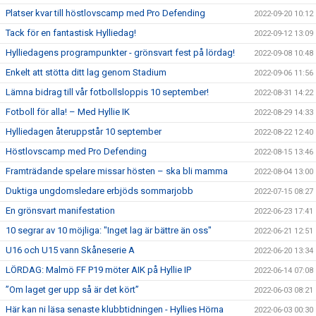
Platser kvar till höstlovscamp med Pro Defending
2022-09-20 10:12
Tack för en fantastisk Hylliedag!
2022-09-12 13:09
Hylliedagens programpunkter - grönsvart fest på lördag!
2022-09-08 10:48
Enkelt att stötta ditt lag genom Stadium
2022-09-06 11:56
Lämna bidrag till vår fotbollsloppis 10 september!
2022-08-31 14:22
Fotboll för alla! – Med Hyllie IK
2022-08-29 14:33
Hylliedagen återuppstår 10 september
2022-08-22 12:40
Höstlovscamp med Pro Defending
2022-08-15 13:46
Framträdande spelare missar hösten – ska bli mamma
2022-08-04 13:00
Duktiga ungdomsledare erbjöds sommarjobb
2022-07-15 08:27
En grönsvart manifestation
2022-06-23 17:41
10 segrar av 10 möjliga: "Inget lag är bättre än oss"
2022-06-21 12:51
U16 och U15 vann Skåneserie A
2022-06-20 13:34
LÖRDAG: Malmö FF P19 möter AIK på Hyllie IP
2022-06-14 07:08
”Om laget ger upp så är det kört”
2022-06-03 08:21
Här kan ni läsa senaste klubbtidningen - Hyllies Hörna
2022-06-03 00:30