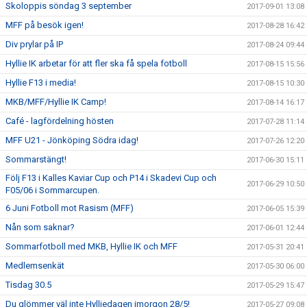
Skoloppis söndag 3 september
2017-09-01 13:08
MFF på besök igen!
2017-08-28 16:42
Div prylar på IP
2017-08-24 09:44
Hyllie IK arbetar för att fler ska få spela fotboll
2017-08-15 15:56
Hyllie F13 i media!
2017-08-15 10:30
MKB/MFF/Hyllie IK Camp!
2017-08-14 16:17
Café - lagfördelning hösten
2017-07-28 11:14
MFF U21 - Jönköping Södra idag!
2017-07-26 12:20
Sommarstängt!
2017-06-30 15:11
Följ F13 i Kalles Kaviar Cup och P14 i Skadevi Cup och
2017-06-29 10:50
F05/06 i Sommarcupen.
6 Juni Fotboll mot Rasism (MFF)
2017-06-05 15:39
Nån som saknar?
2017-06-01 12:44
Sommarfotboll med MKB, Hyllie IK och MFF
2017-05-31 20:41
Medlemsenkät
2017-05-30 06:00
Tisdag 30.5
2017-05-29 15:47
Du glömmer väl inte Hylliedagen imorgon 28/5!
2017-05-27 09:08