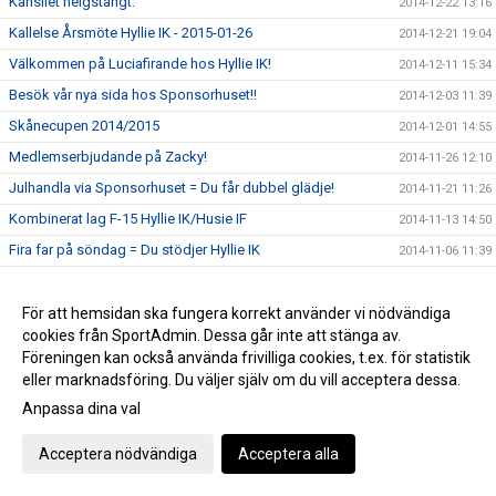
Kansliet helgstängt.
2014-12-22 13:16
Kallelse Årsmöte Hyllie IK - 2015-01-26
2014-12-21 19:04
Välkommen på Luciafirande hos Hyllie IK!
2014-12-11 15:34
Besök vår nya sida hos Sponsorhuset!!
2014-12-03 11:39
Skånecupen 2014/2015
2014-12-01 14:55
Medlemserbjudande på Zacky!
2014-11-26 12:10
Julhandla via Sponsorhuset = Du får dubbel glädje!
2014-11-21 11:26
Kombinerat lag F-15 Hyllie IK/Husie IF
2014-11-13 14:50
Fira far på söndag = Du stödjer Hyllie IK
2014-11-06 11:39
Ledarstaben för Hyllies damer är klar!
2014-11-04 10:40
Höstlov!
För att hemsidan ska fungera korrekt använder vi nödvändiga
2014-10-28 16:54
cookies från SportAdmin. Dessa går inte att stänga av.
Vinstbiljetter MFF-BP ikväll (10/15 st)
2014-10-27 11:10
Föreningen kan också använda frivilliga cookies, t.ex. för statistik
Följ vårt U19-lag i kvalet till SvFF U19-serie!
2014-10-24 11:47
eller marknadsföring. Du väljer själv om du vill acceptera dessa.
Dragning Hyllielotteriet 2014
2014-10-20 13:12
Anpassa dina val
Vinstnummer På MFF-bollen
2014-10-19 14:04
Acceptera nödvändiga
Acceptera alla
Inför höstlovet - REA hos Hotels.com
2014-10-16 10:19