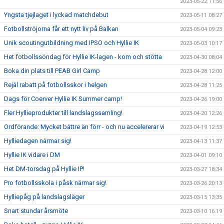
2023-05-22 11:56
Yngsta tjejlaget i lyckad matchdebut
2023-05-11 08:27
Fotbollströjorna får ett nytt liv på Balkan
2023-05-04 09:23
Unik scoutingutbildning med IPSO och Hyllie IK
2023-05-03 10:17
Het fotbollssöndag för Hyllie IK-lagen - kom och stötta
2023-04-30 08:04
Boka din plats till PEAB Girl Camp
2023-04-28 12:00
Rejäl rabatt på fotbollsskor i helgen
2023-04-28 11:25
Dags för Coerver Hyllie IK Summer camp!
2023-04-26 19:00
Fler Hyllieprodukter till landslagssamling!
2023-04-20 12:26
Ordförande: Mycket bättre än förr - och nu accelererar vi
2023-04-19 12:53
Hylliedagen närmar sig!
2023-04-13 11:37
Hyllie IK vidare i DM
2023-04-01 09:10
Het DM-torsdag på Hyllie IP!
2023-03-27 18:34
Pro fotbollsskola i påsk närmar sig!
2023-03-26 20:13
Hylliepåg på landslagsläger
2023-03-15 13:35
Snart stundar årsmöte
2023-03-10 16:19