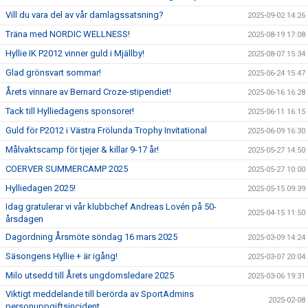
Vill du vara del av vår damlagssatsning?
2025-09-02 14:26
Träna med NORDIC WELLNESS!
2025-08-19 17:08
Hyllie IK P2012 vinner guld i Mjällby!
2025-08-07 15:34
Glad grönsvart sommar!
2025-06-24 15:47
Årets vinnare av Bernard Croze-stipendiet!
2025-06-16 16:28
Tack till Hylliedagens sponsorer!
2025-06-11 16:15
Guld för P2012 i Västra Frölunda Trophy Invitational
2025-06-09 16:30
Målvaktscamp för tjejer & killar 9-17 år!
2025-05-27 14:50
COERVER SUMMERCAMP 2025
2025-05-27 10:00
Hylliedagen 2025!
2025-05-15 09:39
Idag gratulerar vi vår klubbchef Andreas Lovén på 50-
2025-04-15 11:50
årsdagen
Dagordning Årsmöte söndag 16 mars 2025
2025-03-09 14:24
Säsongens Hyllie + är igång!
2025-03-07 20:04
Milo utsedd till Årets ungdomsledare 2025
2025-03-06 19:31
Viktigt meddelande till berörda av SportAdmins
2025-02-08
personuppgiftsincident