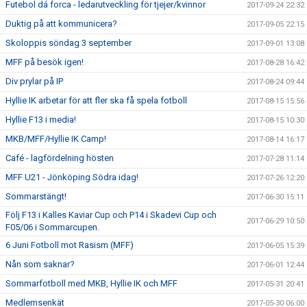
Futebol dá forca - ledarutveckling för tjejer/kvinnor
2017-09-24 22:32
Duktig på att kommunicera?
2017-09-05 22:15
Skoloppis söndag 3 september
2017-09-01 13:08
MFF på besök igen!
2017-08-28 16:42
Div prylar på IP
2017-08-24 09:44
Hyllie IK arbetar för att fler ska få spela fotboll
2017-08-15 15:56
Hyllie F13 i media!
2017-08-15 10:30
MKB/MFF/Hyllie IK Camp!
2017-08-14 16:17
Café - lagfördelning hösten
2017-07-28 11:14
MFF U21 - Jönköping Södra idag!
2017-07-26 12:20
Sommarstängt!
2017-06-30 15:11
Följ F13 i Kalles Kaviar Cup och P14 i Skadevi Cup och
2017-06-29 10:50
F05/06 i Sommarcupen.
6 Juni Fotboll mot Rasism (MFF)
2017-06-05 15:39
Nån som saknar?
2017-06-01 12:44
Sommarfotboll med MKB, Hyllie IK och MFF
2017-05-31 20:41
Medlemsenkät
2017-05-30 06:00