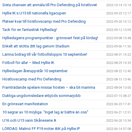
Sista chansen att anmäla till Pro Defending på höstlovet
2022-10-14 15:14
Hyllie IK:s U15 till nationella ligacupen
2022-09-23 12:17
Platser kvar till höstlovscamp med Pro Defending
2022-09-20 10:12
Tack för en fantastisk Hylliedag!
2022-09-12 13:09
Hylliedagens programpunkter - grönsvart fest på lördag!
2022-09-08 10:48
Enkelt att stötta ditt lag genom Stadium
2022-09-06 11:56
Lämna bidrag till vår fotbollsloppis 10 september!
2022-08-31 14:22
Fotboll för alla! – Med Hyllie IK
2022-08-29 14:33
Hylliedagen återuppstår 10 september
2022-08-22 12:40
Höstlovscamp med Pro Defending
2022-08-15 13:46
Framträdande spelare missar hösten – ska bli mamma
2022-08-04 13:00
Duktiga ungdomsledare erbjöds sommarjobb
2022-07-15 08:27
En grönsvart manifestation
2022-06-23 17:41
10 segrar av 10 möjliga: "Inget lag är bättre än oss"
2022-06-21 12:51
U16 och U15 vann Skåneserie A
2022-06-20 13:34
LÖRDAG: Malmö FF P19 möter AIK på Hyllie IP
2022-06-14 07:08