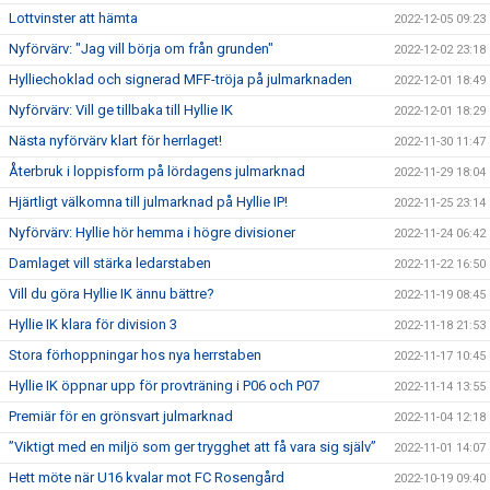
Lottvinster att hämta
2022-12-05 09:23
Nyförvärv: "Jag vill börja om från grunden"
2022-12-02 23:18
Hylliechoklad och signerad MFF-tröja på julmarknaden
2022-12-01 18:49
Nyförvärv: Vill ge tillbaka till Hyllie IK
2022-12-01 18:29
Nästa nyförvärv klart för herrlaget!
2022-11-30 11:47
Återbruk i loppisform på lördagens julmarknad
2022-11-29 18:04
Hjärtligt välkomna till julmarknad på Hyllie IP!
2022-11-25 23:14
Nyförvärv: Hyllie hör hemma i högre divisioner
2022-11-24 06:42
Damlaget vill stärka ledarstaben
2022-11-22 16:50
Vill du göra Hyllie IK ännu bättre?
2022-11-19 08:45
Hyllie IK klara för division 3
2022-11-18 21:53
Stora förhoppningar hos nya herrstaben
2022-11-17 10:45
Hyllie IK öppnar upp för provträning i P06 och P07
2022-11-14 13:55
Premiär för en grönsvart julmarknad
2022-11-04 12:18
”Viktigt med en miljö som ger trygghet att få vara sig själv”
2022-11-01 14:07
Hett möte när U16 kvalar mot FC Rosengård
2022-10-19 09:40