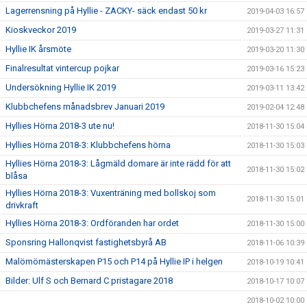
Lagerrensning på Hyllie - ZACKY- säck endast 50 kr
2019-04-03 16:57
Kioskveckor 2019
2019-03-27 11:31
Hyllie IK årsmöte
2019-03-20 11:30
Finalresultat vintercup pojkar
2019-03-16 15:23
Undersökning Hyllie IK 2019
2019-03-11 13:42
Klubbchefens månadsbrev Januari 2019
2019-02-04 12:48
Hyllies Hörna 2018-3 ute nu!
2018-11-30 15:04
Hyllies Hörna 2018-3: Klubbchefens hörna
2018-11-30 15:03
Hyllies Hörna 2018-3: Lågmäld domare är inte rädd för att
2018-11-30 15:02
blåsa
Hyllies Hörna 2018-3: Vuxenträning med bollskoj som
2018-11-30 15:01
drivkraft
Hyllies Hörna 2018-3: Ordföranden har ordet
2018-11-30 15:00
Sponsring Hallonqvist fastighetsbyrå AB
2018-11-06 10:39
Malömömästerskapen P15 och P14 på Hyllie IP i helgen
2018-10-19 10:41
Bilder: Ulf S och Bernard C pristagare 2018
2018-10-17 10:07
2018-10-02 10:00