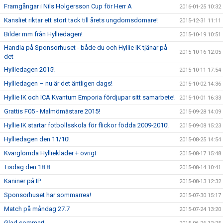
Framgångar i Nils Holgersson Cup för Herr A
2016-01-25 10:32
Kansliet riktar ett stort tack till årets ungdomsdomare!
2015-12-31 11:11
Bilder mm från Hylliedagen!
2015-10-19 10:51
Handla på Sponsorhuset - både du och Hyllie IK tjänar på
2015-10-16 12:05
det
Hylliedagen 2015!
2015-10-11 17:54
Hylliedagen – nu är det äntligen dags!
2015-10-02 14:36
Hyllie IK och ICA Kvantum Emporia fördjupar sitt samarbete!
2015-10-01 16:33
Grattis F05 - Malmömästare 2015!
2015-09-28 14:09
Hyllie IK startar fotbollsskola för flickor födda 2009-2010!
2015-09-08 15:23
Hylliedagen den 11/10!
2015-08-25 14:54
Kvarglömda Hylliekläder + övrigt
2015-08-17 15:48
Tisdag den 18.8
2015-08-14 10:41
Kaniner på IP
2015-08-13 12:32
Sponsorhuset har sommarrea!
2015-07-30 15:17
Match på måndag 27.7
2015-07-24 13:20
Glad sommar!