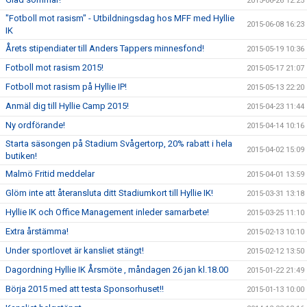
2015-06-26 12:25
"Fotboll mot rasism" - Utbildningsdag hos MFF med Hyllie
2015-06-08 16:23
IK
Årets stipendiater till Anders Tappers minnesfond!
2015-05-19 10:36
Fotboll mot rasism 2015!
2015-05-17 21:07
Fotboll mot rasism på Hyllie IP!
2015-05-13 22:20
Anmäl dig till Hyllie Camp 2015!
2015-04-23 11:44
Ny ordförande!
2015-04-14 10:16
Starta säsongen på Stadium Svågertorp, 20% rabatt i hela
2015-04-02 15:09
butiken!
Malmö Fritid meddelar
2015-04-01 13:59
Glöm inte att återansluta ditt Stadiumkort till Hyllie IK!
2015-03-31 13:18
Hyllie IK och Office Management inleder samarbete!
2015-03-25 11:10
Extra årstämma!
2015-02-13 10:10
Under sportlovet är kansliet stängt!
2015-02-12 13:50
Dagordning Hyllie IK Årsmöte , måndagen 26 jan kl.18.00
2015-01-22 21:49
Börja 2015 med att testa Sponsorhuset!!
2015-01-13 10:00