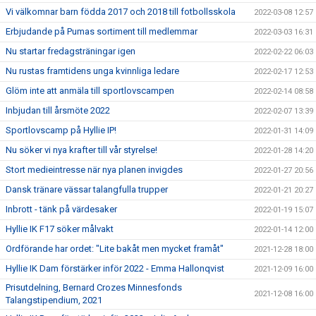
Vi välkomnar barn födda 2017 och 2018 till fotbollsskola
2022-03-08 12:57
Erbjudande på Pumas sortiment till medlemmar
2022-03-03 16:31
Nu startar fredagsträningar igen
2022-02-22 06:03
Nu rustas framtidens unga kvinnliga ledare
2022-02-17 12:53
Glöm inte att anmäla till sportlovscampen
2022-02-14 08:58
Inbjudan till årsmöte 2022
2022-02-07 13:39
Sportlovscamp på Hyllie IP!
2022-01-31 14:09
Nu söker vi nya krafter till vår styrelse!
2022-01-28 14:20
Stort medieintresse när nya planen invigdes
2022-01-27 20:56
Dansk tränare vässar talangfulla trupper
2022-01-21 20:27
Inbrott - tänk på värdesaker
2022-01-19 15:07
Hyllie IK F17 söker målvakt
2022-01-14 12:00
Ordförande har ordet: "Lite bakåt men mycket framåt"
2021-12-28 18:00
Hyllie IK Dam förstärker inför 2022 - Emma Hallonqvist
2021-12-09 16:00
Prisutdelning, Bernard Crozes Minnesfonds
2021-12-08 16:00
Talangstipendium, 2021