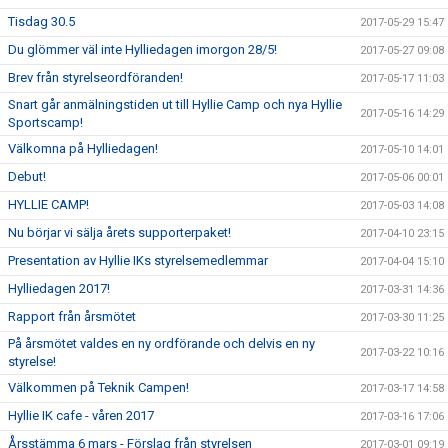
Tisdag 30.5
2017-05-29 15:47
Du glömmer väl inte Hylliedagen imorgon 28/5!
2017-05-27 09:08
Brev från styrelseordföranden!
2017-05-17 11:03
Snart går anmälningstiden ut till Hyllie Camp och nya Hyllie
2017-05-16 14:29
Sportscamp!
Välkomna på Hylliedagen!
2017-05-10 14:01
Debut!
2017-05-06 00:01
HYLLIE CAMP!
2017-05-03 14:08
Nu börjar vi sälja årets supporterpaket!
2017-04-10 23:15
Presentation av Hyllie IKs styrelsemedlemmar
2017-04-04 15:10
Hylliedagen 2017!
2017-03-31 14:36
Rapport från årsmötet
2017-03-30 11:25
På årsmötet valdes en ny ordförande och delvis en ny
2017-03-22 10:16
styrelse!
Välkommen på Teknik Campen!
2017-03-17 14:58
Hyllie IK cafe - våren 2017
2017-03-16 17:06
Årsstämma 6 mars - Förslag från styrelsen
2017-03-01 09:19