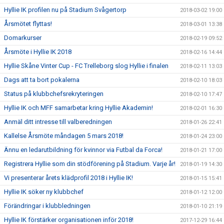
Hyllie IK profilen nu på Stadium Svågertorp
2018-03-02 19:00
Årsmötet flyttas!
2018-03-01 13:38
Domarkurser
2018-02-19 09:52
Årsmöte i Hyllie IK 2018
2018-02-16 14:44
Hyllie Skåne Vinter Cup - FC Trelleborg slog Hyllie i finalen
2018-02-11 13:03
Dags att ta bort pokalerna
2018-02-10 18:03
Status på klubbchefsrekryteringen
2018-02-10 17:47
Hyllie IK och MFF samarbetar kring Hyllie Akademin!
2018-02-01 16:30
Anmäl ditt intresse till valberedningen
2018-01-26 22:41
Kallelse Årsmöte måndagen 5 mars 2018!
2018-01-24 23:00
Ännu en ledarutbildning för kvinnor via Futbal da Forca!
2018-01-21 17:00
Registrera Hyllie som din stödförening på Stadium. Varje år!
2018-01-19 14:30
Vi presenterar årets klädprofil 2018 i Hyllie IK!
2018-01-15 15:41
Hyllie IK söker ny klubbchef
2018-01-12 12:00
Förändringar i klubbledningen
2018-01-10 21:19
Hyllie IK förstärker organisationen inför 2018!
2017-12-29 16:44