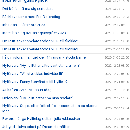
Boka hotell - gynna Hyllie IK
2023-03-07 14:46
Det börjar närma sig seriestart!
2023-03-07 12:01
Påsklovscamp med Pro Defending
2023-02-07 13:53
Inbjudan till årsmöte 2023
2023-02-02 08:31
Ingen höjning av träningsavgifter 2023
2023-01-30 08:56
Hyllie IK söker spelare födda 2016 till flicklag!
2023-01-19 12:00
Hyllie IK söker spelare födda 2015 till flicklag!
2023-01-04 15:12
Få din julgran hämtad den 14 januari - stötta barnen
2023-01-03 22:00
Nyförvärv: "Hyllie IK har alltid varit ett nära hem"
2022-12-23 08:00
Nyförvärv: "Vill utvecklas individuellt"
2022-12-22 08:00
Nyförvärv: Fanny återvänder till Hyllie IK
2022-12-21 08:00
41 häften kvar - säljspurt idag!
2022-12-19 10:08
Nyförvärv: "Hyllie IK satsar på sina spelare"
2022-12-17 11:56
Nyförvärv: Suget efter fotboll fick honom att ta på skorna
2022-12-14 18:34
igen
Rekordmånga Hyllielag deltar i jullovsklassiker
2022-12-07 08:26
Julfynd: Halva priset på Dreamstarhäften!
2022-12-05 09:29