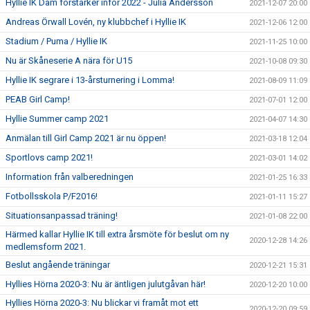
Hyllie IK Dam förstärker inför 2022 - Julia Andersson
2021-12-07 20:00
Andreas Örwall Lovén, ny klubbchef i Hyllie IK
2021-12-06 12:00
Stadium / Puma / Hyllie IK
2021-11-25 10:00
Nu är Skåneserie A nära för U15
2021-10-08 09:30
Hyllie IK segrare i 13-årsturnering i Lomma!
2021-08-09 11:09
PEAB Girl Camp!
2021-07-01 12:00
Hyllie Summer camp 2021
2021-04-07 14:30
Anmälan till Girl Camp 2021 är nu öppen!
2021-03-18 12:04
Sportlovs camp 2021!
2021-03-01 14:02
Information från valberedningen
2021-01-25 16:33
Fotbollsskola P/F2016!
2021-01-11 15:27
Situationsanpassad träning!
2021-01-08 22:00
Härmed kallar Hyllie IK till extra årsmöte för beslut om ny
2020-12-28 14:26
medlemsform 2021.
Beslut angående träningar
2020-12-21 15:31
Hyllies Hörna 2020-3: Nu är äntligen julutgåvan här!
2020-12-20 10:00
Hyllies Hörna 2020-3: Nu blickar vi framåt mot ett
2020-12-20 09:59