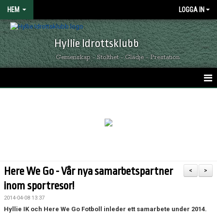
HEM
LOGGA IN
Hyllie Idrottsklubb
Gemenskap - Stolthet - Glädje - Prestation
HEM
GRÖNSVARTA NYHETER
KALENDER
MATCHER
Here We Go - Vår nya samarbetspartner
<
>
OM HYLLIE IK
inom sportresor!
2014-04-08 13:37
KONTAKT
Hyllie IK och Here We Go Fotboll inleder ett samarbete under 2014.