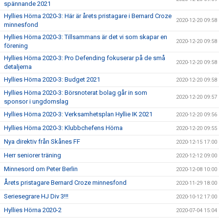
spännande 2021
Hyllies Hörna 2020-3: Här är årets pristagare i Bernard Croze
2020-12-20 09:58
minnesfond
Hyllies Hörna 2020-3: Tillsammans är det vi som skapar en
2020-12-20 09:58
förening
Hyllies Hörna 2020-3: Pro Defending fokuserar på de små
2020-12-20 09:58
detaljerna
Hyllies Hörna 2020-3: Budget 2021
2020-12-20 09:58
Hyllies Hörna 2020-3: Börsnoterat bolag går in som
2020-12-20 09:57
sponsor i ungdomslag
Hyllies Hörna 2020-3: Verksamhetsplan Hyllie IK 2021
2020-12-20 09:56
Hyllies Hörna 2020-3: Klubbchefens Hörna
2020-12-20 09:55
Nya direktiv från Skånes FF
2020-12-15 17:00
Herr seniorer träning
2020-12-12 09:00
Minnesord om Peter Berlin
2020-12-08 10:00
Årets pristagare Bernard Croze minnesfond
2020-11-29 18:00
Seriesegrare HJ Div 3!!!
2020-10-12 17:00
Hyllies Hörna 2020-2
2020-07-04 15:04