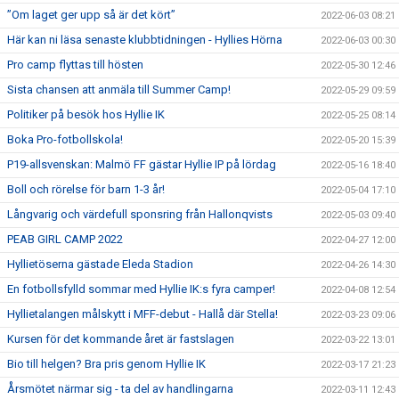
”Om laget ger upp så är det kört”
2022-06-03 08:21
Här kan ni läsa senaste klubbtidningen - Hyllies Hörna
2022-06-03 00:30
Pro camp flyttas till hösten
2022-05-30 12:46
Sista chansen att anmäla till Summer Camp!
2022-05-29 09:59
Politiker på besök hos Hyllie IK
2022-05-25 08:14
Boka Pro-fotbollskola!
2022-05-20 15:39
P19-allsvenskan: Malmö FF gästar Hyllie IP på lördag
2022-05-16 18:40
Boll och rörelse för barn 1-3 år!
2022-05-04 17:10
Långvarig och värdefull sponsring från Hallonqvists
2022-05-03 09:40
PEAB GIRL CAMP 2022
2022-04-27 12:00
Hyllietöserna gästade Eleda Stadion
2022-04-26 14:30
En fotbollsfylld sommar med Hyllie IK:s fyra camper!
2022-04-08 12:54
Hyllietalangen målskytt i MFF-debut - Hallå där Stella!
2022-03-23 09:06
Kursen för det kommande året är fastslagen
2022-03-22 13:01
Bio till helgen? Bra pris genom Hyllie IK
2022-03-17 21:23
Årsmötet närmar sig - ta del av handlingarna
2022-03-11 12:43