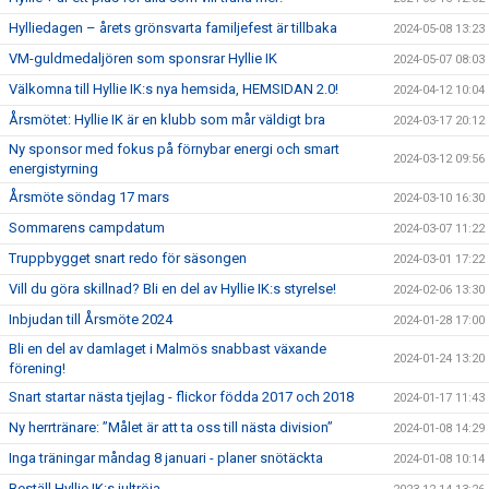
Hylliedagen – årets grönsvarta familjefest är tillbaka
2024-05-08 13:23
VM-guldmedaljören som sponsrar Hyllie IK
2024-05-07 08:03
Välkomna till Hyllie IK:s nya hemsida, HEMSIDAN 2.0!
2024-04-12 10:04
Årsmötet: Hyllie IK är en klubb som mår väldigt bra
2024-03-17 20:12
Ny sponsor med fokus på förnybar energi och smart
2024-03-12 09:56
energistyrning
Årsmöte söndag 17 mars
2024-03-10 16:30
Sommarens campdatum
2024-03-07 11:22
Truppbygget snart redo för säsongen
2024-03-01 17:22
Vill du göra skillnad? Bli en del av Hyllie IK:s styrelse!
2024-02-06 13:30
Inbjudan till Årsmöte 2024
2024-01-28 17:00
Bli en del av damlaget i Malmös snabbast växande
2024-01-24 13:20
förening!
Snart startar nästa tjejlag - flickor födda 2017 och 2018
2024-01-17 11:43
Ny herrtränare: ”Målet är att ta oss till nästa division”
2024-01-08 14:29
Inga träningar måndag 8 januari - planer snötäckta
2024-01-08 10:14
Beställ Hyllie IK:s jultröja