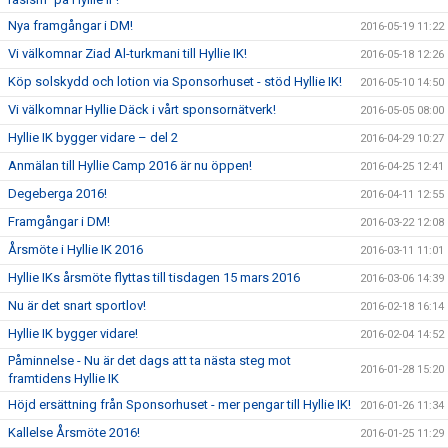
Nya framgångar i DM!
2016-05-19 11:22
Vi välkomnar Ziad Al-turkmani till Hyllie IK!
2016-05-18 12:26
Köp solskydd och lotion via Sponsorhuset - stöd Hyllie IK!
2016-05-10 14:50
Vi välkomnar Hyllie Däck i vårt sponsornätverk!
2016-05-05 08:00
Hyllie IK bygger vidare – del 2
2016-04-29 10:27
Anmälan till Hyllie Camp 2016 är nu öppen!
2016-04-25 12:41
Degeberga 2016!
2016-04-11 12:55
Framgångar i DM!
2016-03-22 12:08
Årsmöte i Hyllie IK 2016
2016-03-11 11:01
Hyllie IKs årsmöte flyttas till tisdagen 15 mars 2016
2016-03-06 14:39
Nu är det snart sportlov!
2016-02-18 16:14
Hyllie IK bygger vidare!
2016-02-04 14:52
Påminnelse - Nu är det dags att ta nästa steg mot
2016-01-28 15:20
framtidens Hyllie IK
Höjd ersättning från Sponsorhuset - mer pengar till Hyllie IK!
2016-01-26 11:34
Kallelse Årsmöte 2016!
2016-01-25 11:29