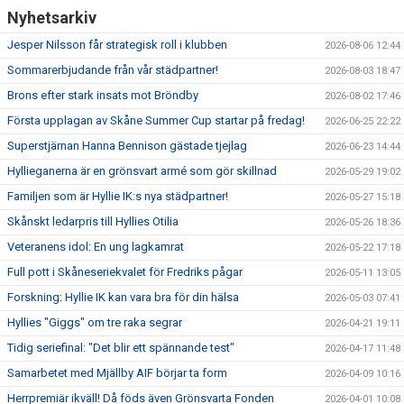
Nyhetsarkiv
Jesper Nilsson får strategisk roll i klubben
2026-08-06 12:44
Sommarerbjudande från vår städpartner!
2026-08-03 18:47
Brons efter stark insats mot Bröndby
2026-08-02 17:46
Första upplagan av Skåne Summer Cup startar på fredag!
2026-06-25 22:22
Superstjärnan Hanna Bennison gästade tjejlag
2026-06-23 14:44
Hyllieganerna är en grönsvart armé som gör skillnad
2026-05-29 19:02
Familjen som är Hyllie IK:s nya städpartner!
2026-05-27 15:18
Skånskt ledarpris till Hyllies Otilia
2026-05-26 18:36
Veteranens idol: En ung lagkamrat
2026-05-22 17:18
Full pott i Skåneseriekvalet för Fredriks pågar
2026-05-11 13:05
Forskning: Hyllie IK kan vara bra för din hälsa
2026-05-03 07:41
Hyllies "Giggs" om tre raka segrar
2026-04-21 19:11
Tidig seriefinal: "Det blir ett spännande test"
2026-04-17 11:48
Samarbetet med Mjällby AIF börjar ta form
2026-04-09 10:16
Herrpremiär ikväll! Då föds även Grönsvarta Fonden
2026-04-01 10:08