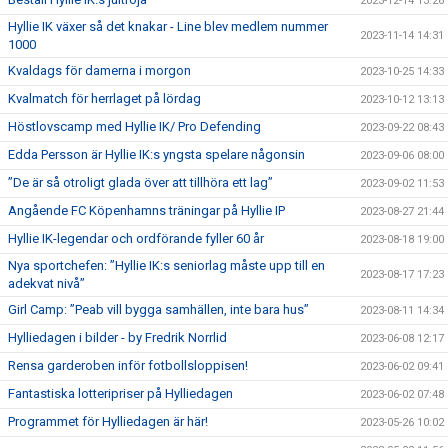
2023-12-14 13:26
Hyllie IK växer så det knakar - Line blev medlem nummer
2023-11-14 14:31
1000
Kvaldags för damerna i morgon
2023-10-25 14:33
Kvalmatch för herrlaget på lördag
2023-10-12 13:13
Höstlovscamp med Hyllie IK/ Pro Defending
2023-09-22 08:43
Edda Persson är Hyllie IK:s yngsta spelare någonsin
2023-09-06 08:00
”De är så otroligt glada över att tillhöra ett lag”
2023-09-02 11:53
Angående FC Köpenhamns träningar på Hyllie IP
2023-08-27 21:44
Hyllie IK-legendar och ordförande fyller 60 år
2023-08-18 19:00
Nya sportchefen: ”Hyllie IK:s seniorlag måste upp till en
2023-08-17 17:23
adekvat nivå”
Girl Camp: ”Peab vill bygga samhällen, inte bara hus”
2023-08-11 14:34
Hylliedagen i bilder - by Fredrik Norrlid
2023-06-08 12:17
Rensa garderoben inför fotbollsloppisen!
2023-06-02 09:41
Fantastiska lotteripriser på Hylliedagen
2023-06-02 07:48
Programmet för Hylliedagen är här!
2023-05-26 10:02