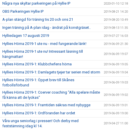
Några nya skyltar parkeringen på Hyllie IP
2020-01-10 12:18
OBS Parkeringen Hyllie IP
2019-08-21 14:20
A-plan stängd för träning tis 20 och ons 21
2019-08-20 10:49
Ingen träning på A-plan idag - ändrat på konstgräset..
2019-08-13 11:35
Hylliedagen 17 augusti 2019
2019-07-27 16:03
Hyllies Hörna 2019-1 ute nu - med fungerande länk!
2019-06-09 21:30
Hyllies Hörna 2019-1 ute nu! Intressant läsning till
2019-06-09 19:07
hängmattan!
Hyllies Hörna 2019-1: Klubbchefens hörna
2019-06-09 19:05
Hyllies Hörna 2019-1: Damlagets tjejer tar serien med storm
2019-06-09 19:04
Hyllies Hörna 2019-1: Öppet brev till Skånes
2019-06-09 19:03
fotbollsförbund
Hyllies Hörna 2019-1: Coerver coaching "Alla spelare måste
2019-06-09 19:02
få känna att de lyckas"
Hyllies Hörna 2019-1: Framtiden säkras med nybygge
2019-06-09 19:01
Hyllies Hörna 2019-1: Ordföranden har ordet
2019-06-09 19:00
Våra unga seniorlag i pressen! Och derby med
2019-04-27 11:00
feststämning idag kl 14.