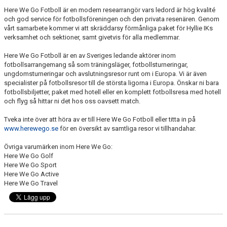
KIOSKEN
Here We Go Fotboll är en modern researrangör vars ledord är hög kvalité
och god service för fotbollsföreningen och den privata resenären. Genom
vårt samarbete kommer vi att skräddarsy förmånliga paket för Hyllie IKs
SPONSORER
verksam­het och sektioner, samt givetvis för alla medlemmar.
HYLLIEDAGEN
Here We Go Fotboll är en av Sveriges ledande aktörer inom
fotbollsarrangemang så som träningsläger, fotbollsturneringar,
ungdomsturneringar och avslutningsresor runt om i Europa
. Vi är även
FÖR BESÖKARE
specialister på fotbollsresor till de största ligorna i Europa. Önskar ni bara
fotbollsbiljetter, paket med hotell eller en komplett fotbollsresa med hotell
MEDLEMSKAP
och flyg så hittar ni det hos oss oavsett match.
Tveka inte över att höra av er till Here We Go Fotboll eller titta in på
www.herewego.se
för en översikt av samtliga resor vi tillhandahar.
Övriga varumärken inom Here We Go:
Here We Go Golf
Here We Go Sport
Here We Go Active
Here We Go Travel