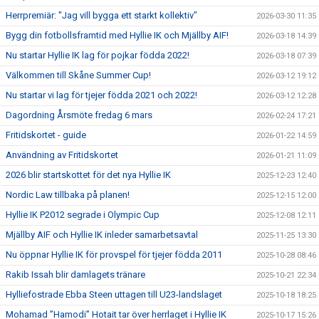
Herrpremiär: "Jag vill bygga ett starkt kollektiv"
2026-03-30 11:35
Bygg din fotbollsframtid med Hyllie IK och Mjällby AIF!
2026-03-18 14:39
Nu startar Hyllie IK lag för pojkar födda 2022!
2026-03-18 07:39
Välkommen till Skåne Summer Cup!
2026-03-12 19:12
Nu startar vi lag för tjejer födda 2021 och 2022!
2026-03-12 12:28
Dagordning Årsmöte fredag 6 mars
2026-02-24 17:21
Fritidskortet - guide
2026-01-22 14:59
Användning av Fritidskortet
2026-01-21 11:09
2026 blir startskottet för det nya Hyllie IK
2025-12-23 12:40
Nordic Law tillbaka på planen!
2025-12-15 12:00
Hyllie IK P2012 segrade i Olympic Cup
2025-12-08 12:11
Mjällby AIF och Hyllie IK inleder samarbetsavtal
2025-11-25 13:30
Nu öppnar Hyllie IK för provspel för tjejer födda 2011
2025-10-28 08:46
Rakib Issah blir damlagets tränare
2025-10-21 22:34
Hylliefostrade Ebba Steen uttagen till U23-landslaget
2025-10-18 18:25
Mohamad ”Hamodi” Hotait tar över herrlaget i Hyllie IK
2025-10-17 15:26