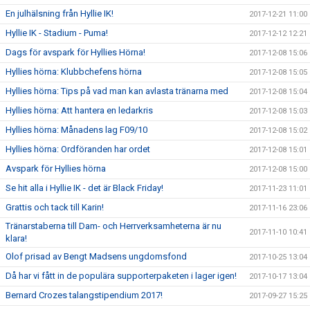
En julhälsning från Hyllie IK!
2017-12-21 11:00
Hyllie IK - Stadium - Puma!
2017-12-12 12:21
Dags för avspark för Hyllies Hörna!
2017-12-08 15:06
Hyllies hörna: Klubbchefens hörna
2017-12-08 15:05
Hyllies hörna: Tips på vad man kan avlasta tränarna med
2017-12-08 15:04
Hyllies hörna: Att hantera en ledarkris
2017-12-08 15:03
Hyllies hörna: Månadens lag F09/10
2017-12-08 15:02
Hyllies hörna: Ordföranden har ordet
2017-12-08 15:01
Avspark för Hyllies hörna
2017-12-08 15:00
Se hit alla i Hyllie IK - det är Black Friday!
2017-11-23 11:01
Grattis och tack till Karin!
2017-11-16 23:06
Tränarstaberna till Dam- och Herrverksamheterna är nu
2017-11-10 10:41
klara!
Olof prisad av Bengt Madsens ungdomsfond
2017-10-25 13:04
Då har vi fått in de populära supporterpaketen i lager igen!
2017-10-17 13:04
Bernard Crozes talangstipendium 2017!
2017-09-27 15:25