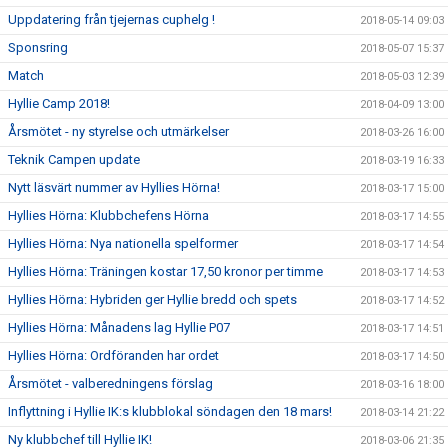
Uppdatering från tjejernas cuphelg !
2018-05-14 09:03
Sponsring
2018-05-07 15:37
Match
2018-05-03 12:39
Hyllie Camp 2018!
2018-04-09 13:00
Årsmötet - ny styrelse och utmärkelser
2018-03-26 16:00
Teknik Campen update
2018-03-19 16:33
Nytt läsvärt nummer av Hyllies Hörna!
2018-03-17 15:00
Hyllies Hörna: Klubbchefens Hörna
2018-03-17 14:55
Hyllies Hörna: Nya nationella spelformer
2018-03-17 14:54
Hyllies Hörna: Träningen kostar 17,50 kronor per timme
2018-03-17 14:53
Hyllies Hörna: Hybriden ger Hyllie bredd och spets
2018-03-17 14:52
Hyllies Hörna: Månadens lag Hyllie P07
2018-03-17 14:51
Hyllies Hörna: Ordföranden har ordet
2018-03-17 14:50
Årsmötet - valberedningens förslag
2018-03-16 18:00
Inflyttning i Hyllie IK:s klubblokal söndagen den 18 mars!
2018-03-14 21:22
Ny klubbchef till Hyllie IK!
2018-03-06 21:35