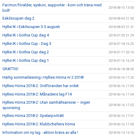
Far/mor/förälder, syskon, supporter - kom och träna med
2018-08-10 13:00
boll!
Eskilscupen dag 2
2018-08-04 21:50
Hyllie IK i Eskilscupen 3-5 augusti
2018-08-03 21:31
Hyllie IK i Gothia Cup dag 4
2018-07-20 21:29
Hyllie IK i Gothia Cup - Dag 3
2018-07-18 16:25
Hyllie IK i Gothia Cup dag 2
2018-07-17 20:10
Hyllie IK i Gothia Cup dag 1
2018-07-16 16:29
GRATTIS!
2018-06-18 08:00
Härlig sommarläsning i Hyllies Hörna nr 2 2018!
2018-06-16 17:20
Hyllies Hörna 2018-2: Ordföranden har ordet
2018-06-16 17:05
Hyllies Hörna 2018-2: Månadens lag F14
2018-06-16 17:04
Hyllies Hörna 2018-2: Utan samhällsansvar – ingen
2018-06-16 17:02
sponsring
Hyllies Hörna 2018-2: Spelarporträtt
2018-06-16 17:01
Hyllies Hörna 2018-2: Klubbchefens hörna
2018-06-16 17:00
Information om ny lag - aktion krävs av alla !
2018-05-14 13:16