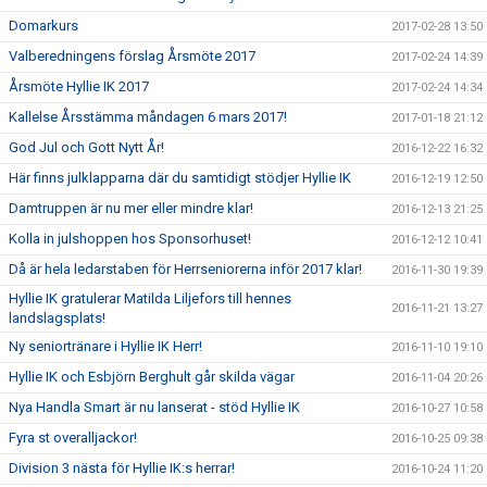
Domarkurs
2017-02-28 13:50
Valberedningens förslag Årsmöte 2017
2017-02-24 14:39
Årsmöte Hyllie IK 2017
2017-02-24 14:34
Kallelse Årsstämma måndagen 6 mars 2017!
2017-01-18 21:12
God Jul och Gott Nytt År!
2016-12-22 16:32
Här finns julklapparna där du samtidigt stödjer Hyllie IK
2016-12-19 12:50
Damtruppen är nu mer eller mindre klar!
2016-12-13 21:25
Kolla in julshoppen hos Sponsorhuset!
2016-12-12 10:41
Då är hela ledarstaben för Herrseniorerna inför 2017 klar!
2016-11-30 19:39
Hyllie IK gratulerar Matilda Liljefors till hennes
2016-11-21 13:27
landslagsplats!
Ny seniortränare i Hyllie IK Herr!
2016-11-10 19:10
Hyllie IK och Esbjörn Berghult går skilda vägar
2016-11-04 20:26
Nya Handla Smart är nu lanserat - stöd Hyllie IK
2016-10-27 10:58
Fyra st overalljackor!
2016-10-25 09:38
Division 3 nästa för Hyllie IK:s herrar!
2016-10-24 11:20