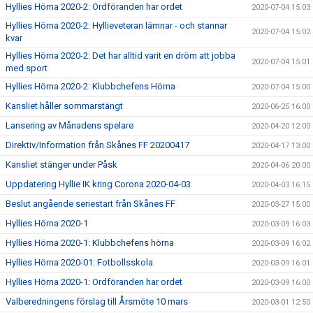
Hyllies Hörna 2020-2: Ordföranden har ordet
2020-07-04 15:03
Hyllies Hörna 2020-2: Hyllieveteran lämnar - och stannar
2020-07-04 15:02
kvar
Hyllies Hörna 2020-2: Det har alltid varit en dröm att jobba
2020-07-04 15:01
med sport
Hyllies Hörna 2020-2: Klubbchefens Hörna
2020-07-04 15:00
Kansliet håller sommarstängt
2020-06-25 16:00
Lansering av Månadens spelare
2020-04-20 12:00
Direktiv/Information från Skånes FF 20200417
2020-04-17 13:00
Kansliet stänger under Påsk
2020-04-06 20:00
Uppdatering Hyllie IK kring Corona 2020-04-03
2020-04-03 16:15
Beslut angående seriestart från Skånes FF
2020-03-27 15:00
Hyllies Hörna 2020-1
2020-03-09 16:03
Hyllies Hörna 2020-1: Klubbchefens hörna
2020-03-09 16:02
Hyllies Hörna 2020-01: Fotbollsskola
2020-03-09 16:01
Hyllies Hörna 2020-1: Ordföranden har ordet
2020-03-09 16:00
Valberedningens förslag till Årsmöte 10 mars
2020-03-01 12:50