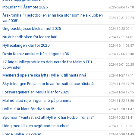
Inbjudan till Årsmöte 2025
2025-02-04 17:18
Årskrönika: "Tjejfotbollen är nu lika stor som hela klubben
2024-12-31 12:24
var 2008"
Ung backbjässe blickar mot 2025
2024-12-23 09:11
Nu är handboken för ledare här!
2024-12-11 14:01
Hyllietalangen klar för 2025!
2024-12-11 08:57
Devin Krantz ansluter från Höganäs BK
2024-12-06 13:40
17-årige Hyllieprodukten debuterade för Malmö FF i
2024-12-01 20:25
cupvinsten
Meriterad spelare ska lyfta Hyllie IK till nästa nivå
2024-11-27 17:11
Skyttekungen Eric Junior lovar fortsatt succé nästa år
2024-11-24 17:29
Försvarsgeneralen Moula klar för 2025
2024-11-24 17:15
Malmö stad röjer ingen snö på planerna
2024-11-22 13:50
Hyllie IK är klara för division 5!
2024-10-28 11:47
Sponsor: ”Fantastiskt att Hyllie IK har Fotboll för alla”
2024-10-22 11:41
Häng med till den avgörande matchen!
2024-10-21 10:31
Fördel Hyllie IK i kvalet
2024-10-20 11:49