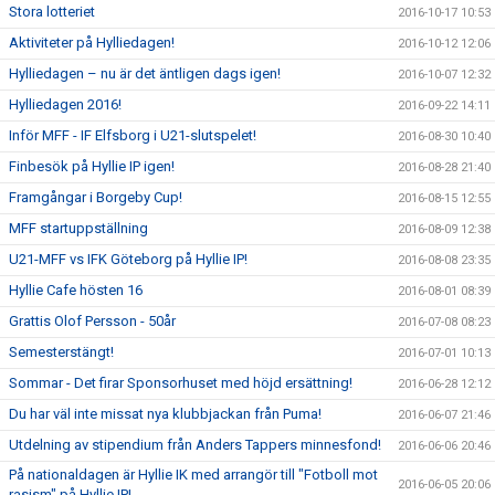
Stora lotteriet
2016-10-17 10:53
Aktiviteter på Hylliedagen!
2016-10-12 12:06
Hylliedagen – nu är det äntligen dags igen!
2016-10-07 12:32
Hylliedagen 2016!
2016-09-22 14:11
Inför MFF - IF Elfsborg i U21-slutspelet!
2016-08-30 10:40
Finbesök på Hyllie IP igen!
2016-08-28 21:40
Framgångar i Borgeby Cup!
2016-08-15 12:55
MFF startuppställning
2016-08-09 12:38
U21-MFF vs IFK Göteborg på Hyllie IP!
2016-08-08 23:35
Hyllie Cafe hösten 16
2016-08-01 08:39
Grattis Olof Persson - 50år
2016-07-08 08:23
Semesterstängt!
2016-07-01 10:13
Sommar - Det firar Sponsorhuset med höjd ersättning!
2016-06-28 12:12
Du har väl inte missat nya klubbjackan från Puma!
2016-06-07 21:46
Utdelning av stipendium från Anders Tappers minnesfond!
2016-06-06 20:46
På nationaldagen är Hyllie IK med arrangör till "Fotboll mot
2016-06-05 20:06
rasism" på Hyllie IP!