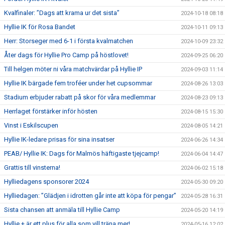
Kvalfinaler: ”Dags att krama ur det sista”
2024-10-18 08:18
Hyllie IK för Rosa Bandet
2024-10-11 09:13
Herr: Storseger med 6-1 i första kvalmatchen
2024-10-09 23:32
Åter dags för Hyllie Pro Camp på höstlovet!
2024-09-25 06:20
Till helgen möter ni våra matchvärdar på Hyllie IP
2024-09-03 11:14
Hyllie IK bärgade fem troféer under het cupsommar
2024-08-26 13:03
Stadium erbjuder rabatt på skor för våra medlemmar
2024-08-23 09:13
Herrlaget förstärker inför hösten
2024-08-15 15:30
Vinst i Eskilscupen
2024-08-05 14:21
Hyllie IK-ledare prisas för sina insatser
2024-06-26 14:34
PEAB/ Hyllie IK: Dags för Malmös häftigaste tjejcamp!
2024-06-04 14:47
Grattis till vinsterna!
2024-06-02 15:18
Hylliedagens sponsorer 2024
2024-05-30 09:20
Hylliedagen: ”Glädjen i idrotten går inte att köpa för pengar”
2024-05-28 16:31
Sista chansen att anmäla till Hyllie Camp
2024-05-20 14:19
Hyllie + är ett plus för alla som vill träna mer!
2024-05-16 12:02