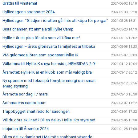
Grattis till vinsterna!
2024-06-02 15:18
Hylliedagens sponsorer 2024
2024-05-30 09:20
Hylliedagen: ”Glädjen i idrotten går inte att köpa för pengar”
2024-05-28 16:31
Sista chansen att anmäla till Hyllie Camp
2024-05-20 14:19
Hyllie + är ett plus för alla som vill träna mer!
2024-05-16 12:02
Hylliedagen – årets grönsvarta familjefest är tillbaka
2024-05-08 13:23
VM-guldmedaljören som sponsrar Hyllie IK
2024-05-07 08:03
Välkomna till Hyllie IK:s nya hemsida, HEMSIDAN 2.0!
2024-04-12 10:04
Årsmötet: Hyllie IK är en klubb som mår väldigt bra
2024-03-17 20:12
Ny sponsor med fokus på förnybar energi och smart
2024-03-12 09:56
energistyrning
Årsmöte söndag 17 mars
2024-03-10 16:30
Sommarens campdatum
2024-03-07 11:22
Truppbygget snart redo för säsongen
2024-03-01 17:22
Vill du göra skillnad? Bli en del av Hyllie IK:s styrelse!
2024-02-06 13:30
Inbjudan till Årsmöte 2024
2024-01-28 17:00
Bli en del av damlaget i Malmös snabbast växande