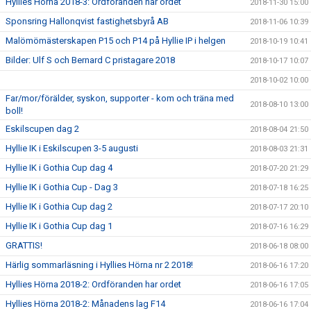
Hyllies Hörna 2018-3: Ordföranden har ordet
2018-11-30 15:00
Sponsring Hallonqvist fastighetsbyrå AB
2018-11-06 10:39
Malömömästerskapen P15 och P14 på Hyllie IP i helgen
2018-10-19 10:41
Bilder: Ulf S och Bernard C pristagare 2018
2018-10-17 10:07
2018-10-02 10:00
Far/mor/förälder, syskon, supporter - kom och träna med
2018-08-10 13:00
boll!
Eskilscupen dag 2
2018-08-04 21:50
Hyllie IK i Eskilscupen 3-5 augusti
2018-08-03 21:31
Hyllie IK i Gothia Cup dag 4
2018-07-20 21:29
Hyllie IK i Gothia Cup - Dag 3
2018-07-18 16:25
Hyllie IK i Gothia Cup dag 2
2018-07-17 20:10
Hyllie IK i Gothia Cup dag 1
2018-07-16 16:29
GRATTIS!
2018-06-18 08:00
Härlig sommarläsning i Hyllies Hörna nr 2 2018!
2018-06-16 17:20
Hyllies Hörna 2018-2: Ordföranden har ordet
2018-06-16 17:05
Hyllies Hörna 2018-2: Månadens lag F14
2018-06-16 17:04