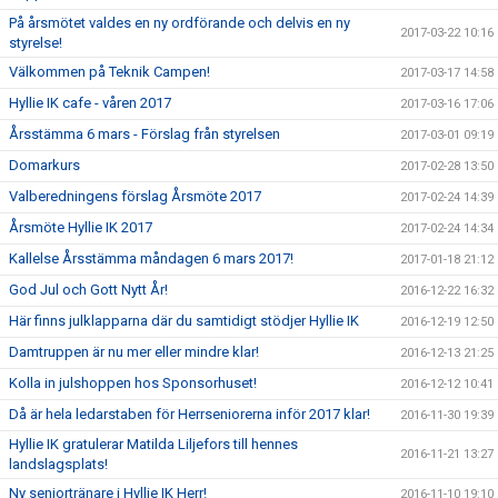
På årsmötet valdes en ny ordförande och delvis en ny
2017-03-22 10:16
styrelse!
Välkommen på Teknik Campen!
2017-03-17 14:58
Hyllie IK cafe - våren 2017
2017-03-16 17:06
Årsstämma 6 mars - Förslag från styrelsen
2017-03-01 09:19
Domarkurs
2017-02-28 13:50
Valberedningens förslag Årsmöte 2017
2017-02-24 14:39
Årsmöte Hyllie IK 2017
2017-02-24 14:34
Kallelse Årsstämma måndagen 6 mars 2017!
2017-01-18 21:12
God Jul och Gott Nytt År!
2016-12-22 16:32
Här finns julklapparna där du samtidigt stödjer Hyllie IK
2016-12-19 12:50
Damtruppen är nu mer eller mindre klar!
2016-12-13 21:25
Kolla in julshoppen hos Sponsorhuset!
2016-12-12 10:41
Då är hela ledarstaben för Herrseniorerna inför 2017 klar!
2016-11-30 19:39
Hyllie IK gratulerar Matilda Liljefors till hennes
2016-11-21 13:27
landslagsplats!
Ny seniortränare i Hyllie IK Herr!
2016-11-10 19:10