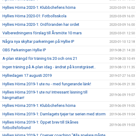
Hyllies Hörna 2020-1: Klubbchefens hörna
2020-03-09 16:02
Hyllies Hörna 2020-01: Fotbollsskola
2020-03-09 16:01
Hyllies Hörna 2020-1: Ordföranden har ordet
2020-03-09 16:00
Valberedningens förslag till Årsmöte 10 mars
2020-03-01 12:50
Några nya skyltar parkeringen på Hyllie IP
2020-01-10 12:18
OBS Parkeringen Hyllie IP
2019-08-21 14:20
A-plan stängd för träning tis 20 och ons 21
2019-08-20 10:49
Ingen träning på A-plan idag - ändrat på konstgräset..
2019-08-13 11:35
Hylliedagen 17 augusti 2019
2019-07-27 16:03
Hyllies Hörna 2019-1 ute nu - med fungerande länk!
2019-06-09 21:30
Hyllies Hörna 2019-1 ute nu! Intressant läsning till
2019-06-09 19:07
hängmattan!
Hyllies Hörna 2019-1: Klubbchefens hörna
2019-06-09 19:05
Hyllies Hörna 2019-1: Damlagets tjejer tar serien med storm
2019-06-09 19:04
Hyllies Hörna 2019-1: Öppet brev till Skånes
2019-06-09 19:03
fotbollsförbund
Hyllies Hörna 2019-1: Coerver coaching "Alla spelare måste