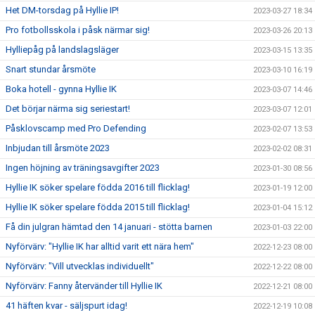
Het DM-torsdag på Hyllie IP!
2023-03-27 18:34
Pro fotbollsskola i påsk närmar sig!
2023-03-26 20:13
Hylliepåg på landslagsläger
2023-03-15 13:35
Snart stundar årsmöte
2023-03-10 16:19
Boka hotell - gynna Hyllie IK
2023-03-07 14:46
Det börjar närma sig seriestart!
2023-03-07 12:01
Påsklovscamp med Pro Defending
2023-02-07 13:53
Inbjudan till årsmöte 2023
2023-02-02 08:31
Ingen höjning av träningsavgifter 2023
2023-01-30 08:56
Hyllie IK söker spelare födda 2016 till flicklag!
2023-01-19 12:00
Hyllie IK söker spelare födda 2015 till flicklag!
2023-01-04 15:12
Få din julgran hämtad den 14 januari - stötta barnen
2023-01-03 22:00
Nyförvärv: "Hyllie IK har alltid varit ett nära hem"
2022-12-23 08:00
Nyförvärv: "Vill utvecklas individuellt"
2022-12-22 08:00
Nyförvärv: Fanny återvänder till Hyllie IK
2022-12-21 08:00
41 häften kvar - säljspurt idag!
2022-12-19 10:08