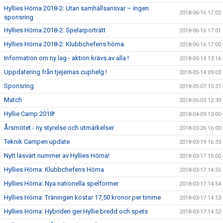
Hyllies Hörna 2018-2: Utan samhällsansvar – ingen
2018-06-16 17:02
sponsring
Hyllies Hörna 2018-2: Spelarporträtt
2018-06-16 17:01
Hyllies Hörna 2018-2: Klubbchefens hörna
2018-06-16 17:00
Information om ny lag - aktion krävs av alla !
2018-05-14 13:16
Uppdatering från tjejernas cuphelg !
2018-05-14 09:03
Sponsring
2018-05-07 15:37
Match
2018-05-03 12:39
Hyllie Camp 2018!
2018-04-09 13:00
Årsmötet - ny styrelse och utmärkelser
2018-03-26 16:00
Teknik Campen update
2018-03-19 16:33
Nytt läsvärt nummer av Hyllies Hörna!
2018-03-17 15:00
Hyllies Hörna: Klubbchefens Hörna
2018-03-17 14:55
Hyllies Hörna: Nya nationella spelformer
2018-03-17 14:54
Hyllies Hörna: Träningen kostar 17,50 kronor per timme
2018-03-17 14:53
Hyllies Hörna: Hybriden ger Hyllie bredd och spets
2018-03-17 14:52