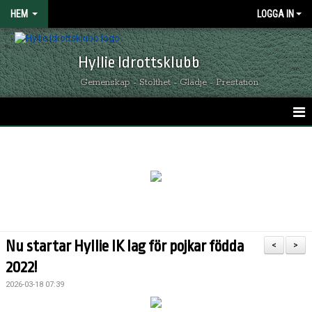
HEM
LOGGA IN
Hyllie Idrottsklubb
Gemenskap - Stolthet - Glädje - Prestation
HEM
GRÖNSVARTA NYHETER
KALENDER
MATCHER
Nu startar Hyllie IK lag för pojkar födda
<
>
OM HYLLIE IK
2022!
2026-03-18 07:39
KONTAKT