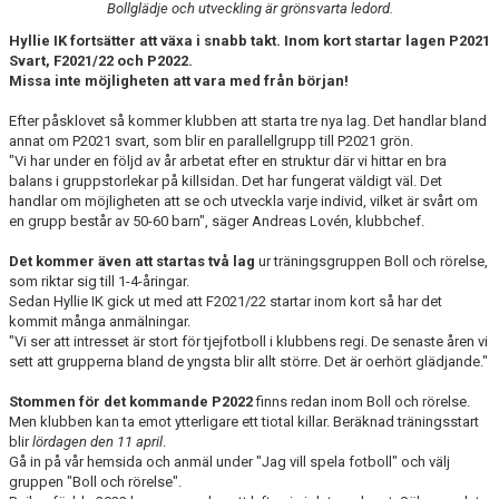
Bollglädje och utveckling är grönsvarta ledord.
KIOSKEN
Hyllie IK fortsätter att växa i snabb takt. Inom kort startar lagen P2021
Svart, F2021/22 och P2022.
SPONSORER
Missa inte möjligheten att vara med från början!
HYLLIEDAGEN
Efter påsklovet så kommer klubben att starta tre nya lag. Det handlar bland
annat om P2021 svart, som blir en parallellgrupp till P2021 grön.
"Vi har under en följd av år arbetat efter en struktur där vi hittar en bra
FÖR BESÖKARE
balans i gruppstorlekar på killsidan. Det har fungerat väldigt väl. Det
handlar om möjligheten att se och utveckla varje individ, vilket är svårt om
MEDLEMSKAP
en grupp består av 50-60 barn", säger Andreas Lovén, klubbchef.
Det kommer även att startas två lag
ur träningsgruppen Boll och rörelse,
som riktar sig till 1-4-åringar.
Sedan Hyllie IK gick ut med att F2021/22 startar inom kort så har det
kommit många anmälningar.
"Vi ser att intresset är stort för tjejfotboll i klubbens regi. De senaste åren vi
sett att grupperna bland de yngsta blir allt större. Det är oerhört glädjande."
Stommen för det kommande P2022
finns redan inom Boll och rörelse.
Men klubben kan ta emot ytterligare ett tiotal killar. Beräknad träningsstart
blir
lördagen den 11 april
.
Gå in på vår hemsida och anmäl under "Jag vill spela fotboll" och välj
gruppen "Boll och rörelse".