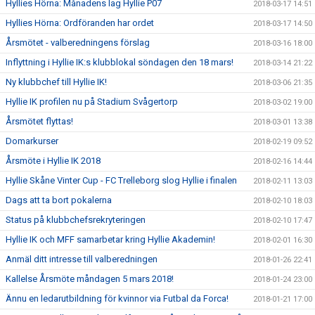
Hyllies Hörna: Månadens lag Hyllie P07
2018-03-17 14:51
Hyllies Hörna: Ordföranden har ordet
2018-03-17 14:50
Årsmötet - valberedningens förslag
2018-03-16 18:00
Inflyttning i Hyllie IK:s klubblokal söndagen den 18 mars!
2018-03-14 21:22
Ny klubbchef till Hyllie IK!
2018-03-06 21:35
Hyllie IK profilen nu på Stadium Svågertorp
2018-03-02 19:00
Årsmötet flyttas!
2018-03-01 13:38
Domarkurser
2018-02-19 09:52
Årsmöte i Hyllie IK 2018
2018-02-16 14:44
Hyllie Skåne Vinter Cup - FC Trelleborg slog Hyllie i finalen
2018-02-11 13:03
Dags att ta bort pokalerna
2018-02-10 18:03
Status på klubbchefsrekryteringen
2018-02-10 17:47
Hyllie IK och MFF samarbetar kring Hyllie Akademin!
2018-02-01 16:30
Anmäl ditt intresse till valberedningen
2018-01-26 22:41
Kallelse Årsmöte måndagen 5 mars 2018!
2018-01-24 23:00
Ännu en ledarutbildning för kvinnor via Futbal da Forca!
2018-01-21 17:00