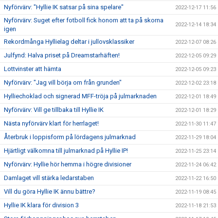
Nyförvärv: "Hyllie IK satsar på sina spelare"
2022-12-17 11:56
Nyförvärv: Suget efter fotboll fick honom att ta på skorna
2022-12-14 18:34
igen
Rekordmånga Hyllielag deltar i jullovsklassiker
2022-12-07 08:26
Julfynd: Halva priset på Dreamstarhäften!
2022-12-05 09:29
Lottvinster att hämta
2022-12-05 09:23
Nyförvärv: "Jag vill börja om från grunden"
2022-12-02 23:18
Hylliechoklad och signerad MFF-tröja på julmarknaden
2022-12-01 18:49
Nyförvärv: Vill ge tillbaka till Hyllie IK
2022-12-01 18:29
Nästa nyförvärv klart för herrlaget!
2022-11-30 11:47
Återbruk i loppisform på lördagens julmarknad
2022-11-29 18:04
Hjärtligt välkomna till julmarknad på Hyllie IP!
2022-11-25 23:14
Nyförvärv: Hyllie hör hemma i högre divisioner
2022-11-24 06:42
Damlaget vill stärka ledarstaben
2022-11-22 16:50
Vill du göra Hyllie IK ännu bättre?
2022-11-19 08:45
Hyllie IK klara för division 3
2022-11-18 21:53