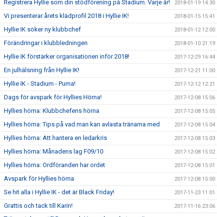
Registrera Hyllie som din stödförening på Stadium. Varje år!
2018-01-19 14:30
Vi presenterar årets klädprofil 2018 i Hyllie IK!
2018-01-15 15:41
Hyllie IK söker ny klubbchef
2018-01-12 12:00
Förändringar i klubbledningen
2018-01-10 21:19
Hyllie IK förstärker organisationen inför 2018!
2017-12-29 16:44
En julhälsning från Hyllie IK!
2017-12-21 11:00
Hyllie IK - Stadium - Puma!
2017-12-12 12:21
Dags för avspark för Hyllies Hörna!
2017-12-08 15:06
Hyllies hörna: Klubbchefens hörna
2017-12-08 15:05
Hyllies hörna: Tips på vad man kan avlasta tränarna med
2017-12-08 15:04
Hyllies hörna: Att hantera en ledarkris
2017-12-08 15:03
Hyllies hörna: Månadens lag F09/10
2017-12-08 15:02
Hyllies hörna: Ordföranden har ordet
2017-12-08 15:01
Avspark för Hyllies hörna
2017-12-08 15:00
Se hit alla i Hyllie IK - det är Black Friday!
2017-11-23 11:01
Grattis och tack till Karin!
2017-11-16 23:06