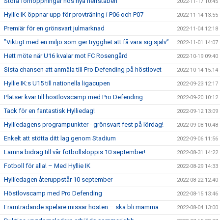
Stora förhoppningar hos nya herrstaben
2022-11-17 10:45
Hyllie IK öppnar upp för provträning i P06 och P07
2022-11-14 13:55
Premiär för en grönsvart julmarknad
2022-11-04 12:18
”Viktigt med en miljö som ger trygghet att få vara sig själv”
2022-11-01 14:07
Hett möte när U16 kvalar mot FC Rosengård
2022-10-19 09:40
Sista chansen att anmäla till Pro Defending på höstlovet
2022-10-14 15:14
Hyllie IK:s U15 till nationella ligacupen
2022-09-23 12:17
Platser kvar till höstlovscamp med Pro Defending
2022-09-20 10:12
Tack för en fantastisk Hylliedag!
2022-09-12 13:09
Hylliedagens programpunkter - grönsvart fest på lördag!
2022-09-08 10:48
Enkelt att stötta ditt lag genom Stadium
2022-09-06 11:56
Lämna bidrag till vår fotbollsloppis 10 september!
2022-08-31 14:22
Fotboll för alla! – Med Hyllie IK
2022-08-29 14:33
Hylliedagen återuppstår 10 september
2022-08-22 12:40
Höstlovscamp med Pro Defending
2022-08-15 13:46
Framträdande spelare missar hösten – ska bli mamma
2022-08-04 13:00