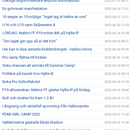
Duktiga ungdomsledare erbjöds sommarjobb
2022-07-15 08:27
En grönsvart manifestation
2022-06-23 17:41
10 segrar av 10 möjliga: "Inget lag är bättre än oss"
2022-06-21 12:51
U16 och U15 vann Skåneserie A
2022-06-20 13:34
LÖRDAG: Malmö FF P19 möter AIK på Hyllie IP
2022-06-14 07:08
”Om laget ger upp så är det kört”
2022-06-03 08:21
Här kan ni läsa senaste klubbtidningen - Hyllies Hörna
2022-06-03 00:30
Pro camp flyttas till hösten
2022-05-30 12:46
Sista chansen att anmäla till Summer Camp!
2022-05-29 09:59
Politiker på besök hos Hyllie IK
2022-05-25 08:14
Boka Pro-fotbollskola!
2022-05-20 15:39
P19-allsvenskan: Malmö FF gästar Hyllie IP på lördag
2022-05-16 18:40
Boll och rörelse för barn 1-3 år!
2022-05-04 17:10
Långvarig och värdefull sponsring från Hallonqvists
2022-05-03 09:40
PEAB GIRL CAMP 2022
2022-04-27 12:00
Hyllietöserna gästade Eleda Stadion
2022-04-26 14:30