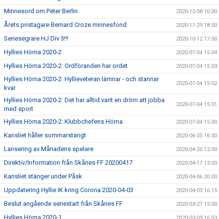
Minnesord om Peter Berlin
2020-12-08 10:00
Årets pristagare Bernard Croze minnesfond
2020-11-29 18:00
Seriesegrare HJ Div 3!!!
2020-10-12 17:00
Hyllies Hörna 2020-2
2020-07-04 15:04
Hyllies Hörna 2020-2: Ordföranden har ordet
2020-07-04 15:03
Hyllies Hörna 2020-2: Hyllieveteran lämnar - och stannar
2020-07-04 15:02
kvar
Hyllies Hörna 2020-2: Det har alltid varit en dröm att jobba
2020-07-04 15:01
med sport
Hyllies Hörna 2020-2: Klubbchefens Hörna
2020-07-04 15:00
Kansliet håller sommarstängt
2020-06-25 16:00
Lansering av Månadens spelare
2020-04-20 12:00
Direktiv/Information från Skånes FF 20200417
2020-04-17 13:00
Kansliet stänger under Påsk
2020-04-06 20:00
Uppdatering Hyllie IK kring Corona 2020-04-03
2020-04-03 16:15
Beslut angående seriestart från Skånes FF
2020-03-27 15:00
Hyllies Hörna 2020-1
2020-03-09 16:03