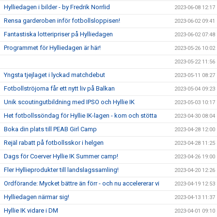
Hylliedagen i bilder - by Fredrik Norrlid
2023-06-08 12:17
Rensa garderoben inför fotbollsloppisen!
2023-06-02 09:41
Fantastiska lotteripriser på Hylliedagen
2023-06-02 07:48
Programmet för Hylliedagen är här!
2023-05-26 10:02
2023-05-22 11:56
Yngsta tjejlaget i lyckad matchdebut
2023-05-11 08:27
Fotbollströjorna får ett nytt liv på Balkan
2023-05-04 09:23
Unik scoutingutbildning med IPSO och Hyllie IK
2023-05-03 10:17
Het fotbollssöndag för Hyllie IK-lagen - kom och stötta
2023-04-30 08:04
Boka din plats till PEAB Girl Camp
2023-04-28 12:00
Rejäl rabatt på fotbollsskor i helgen
2023-04-28 11:25
Dags för Coerver Hyllie IK Summer camp!
2023-04-26 19:00
Fler Hyllieprodukter till landslagssamling!
2023-04-20 12:26
Ordförande: Mycket bättre än förr - och nu accelererar vi
2023-04-19 12:53
Hylliedagen närmar sig!
2023-04-13 11:37
Hyllie IK vidare i DM
2023-04-01 09:10