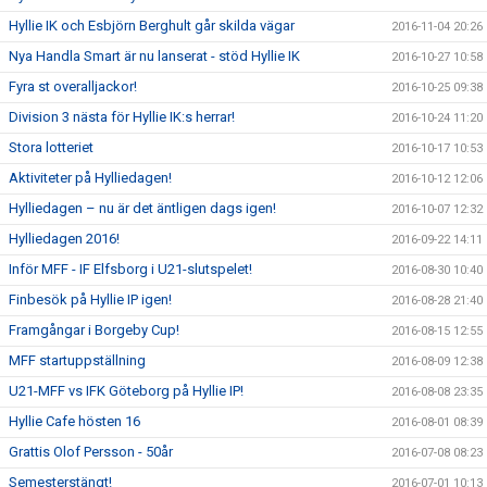
Hyllie IK och Esbjörn Berghult går skilda vägar
2016-11-04 20:26
Nya Handla Smart är nu lanserat - stöd Hyllie IK
2016-10-27 10:58
Fyra st overalljackor!
2016-10-25 09:38
Division 3 nästa för Hyllie IK:s herrar!
2016-10-24 11:20
Stora lotteriet
2016-10-17 10:53
Aktiviteter på Hylliedagen!
2016-10-12 12:06
Hylliedagen – nu är det äntligen dags igen!
2016-10-07 12:32
Hylliedagen 2016!
2016-09-22 14:11
Inför MFF - IF Elfsborg i U21-slutspelet!
2016-08-30 10:40
Finbesök på Hyllie IP igen!
2016-08-28 21:40
Framgångar i Borgeby Cup!
2016-08-15 12:55
MFF startuppställning
2016-08-09 12:38
U21-MFF vs IFK Göteborg på Hyllie IP!
2016-08-08 23:35
Hyllie Cafe hösten 16
2016-08-01 08:39
Grattis Olof Persson - 50år
2016-07-08 08:23
Semesterstängt!
2016-07-01 10:13