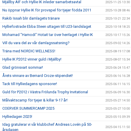
Mjällby AIF och Hyllie IK inleder samarbetsavtal
2025-11-25 13:30
Nu öppnar Hyllie IK för provspel för tjejer födda 2011
2025-10-28 08:46
Rakib Issah blir damlagets tränare
2025-10-21 22:34
Hylliefostrade Ebba Steen uttagen till U23-landslaget
2025-10-18 18:25
Mohamad ”Hamodi” Hotait tar över herrlaget i Hyllie IK
2025-10-17 15:26
Vill du vara del av vår damlagssatsning?
2025-09-02 14:26
Träna med NORDIC WELLNESS!
2025-08-19 17:08
Hyllie IK P2012 vinner guld i Mjällby!
2025-08-07 15:34
Glad grönsvart sommar!
2025-06-24 15:47
Årets vinnare av Bernard Croze-stipendiet!
2025-06-16 16:28
Tack till Hylliedagens sponsorer!
2025-06-11 16:15
Guld för P2012 i Västra Frölunda Trophy Invitational
2025-06-09 16:30
Målvaktscamp för tjejer & killar 9-17 år!
2025-05-27 14:50
COERVER SUMMERCAMP 2025
2025-05-27 10:00
Hylliedagen 2025!
2025-05-15 09:39
Idag gratulerar vi vår klubbchef Andreas Lovén på 50-
2025-04-15 11:50
årsdagen