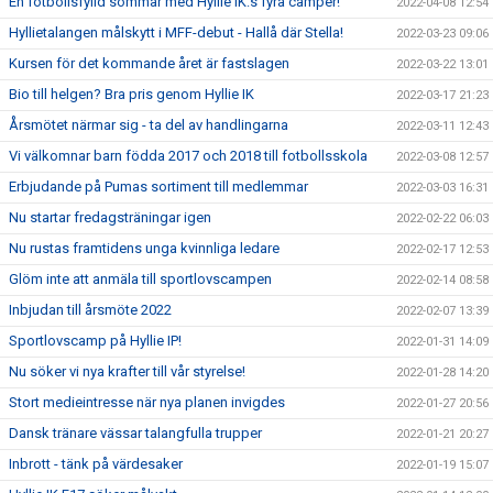
En fotbollsfylld sommar med Hyllie IK:s fyra camper!
2022-04-08 12:54
Hyllietalangen målskytt i MFF-debut - Hallå där Stella!
2022-03-23 09:06
Kursen för det kommande året är fastslagen
2022-03-22 13:01
Bio till helgen? Bra pris genom Hyllie IK
2022-03-17 21:23
Årsmötet närmar sig - ta del av handlingarna
2022-03-11 12:43
Vi välkomnar barn födda 2017 och 2018 till fotbollsskola
2022-03-08 12:57
Erbjudande på Pumas sortiment till medlemmar
2022-03-03 16:31
Nu startar fredagsträningar igen
2022-02-22 06:03
Nu rustas framtidens unga kvinnliga ledare
2022-02-17 12:53
Glöm inte att anmäla till sportlovscampen
2022-02-14 08:58
Inbjudan till årsmöte 2022
2022-02-07 13:39
Sportlovscamp på Hyllie IP!
2022-01-31 14:09
Nu söker vi nya krafter till vår styrelse!
2022-01-28 14:20
Stort medieintresse när nya planen invigdes
2022-01-27 20:56
Dansk tränare vässar talangfulla trupper
2022-01-21 20:27
Inbrott - tänk på värdesaker
2022-01-19 15:07