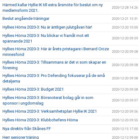
Härmed kallar Hyllie IK till extra årsmöte för beslut om ny
2020-12-28 14:26
medlemsform 2021.
Beslut angående träningar
2020-12-21 15:31
Hyllies Hörna 2020-3: Nu är äntligen julutgåvan här!
2020-12-20 10:00
Hyllies Hörna 2020-3: Nu blickar vi framåt mot ett
2020-12-20 09:59
spännande 2021
Hyllies Hörna 2020-3: Här är årets pristagare i Bernard Croze
2020-12-20 09:58
minnesfond
Hyllies Hörna 2020-3: Tillsammans är det vi som skapar en
2020-12-20 09:58
förening
Hyllies Hörna 2020-3: Pro Defending fokuserar på de små
2020-12-20 09:58
detaljerna
Hyllies Hörna 2020-3: Budget 2021
2020-12-20 09:58
Hyllies Hörna 2020-3: Börsnoterat bolag går in som
2020-12-20 09:57
sponsor i ungdomslag
Hyllies Hörna 2020-3: Verksamhetsplan Hyllie IK 2021
2020-12-20 09:56
Hyllies Hörna 2020-3: Klubbchefens Hörna
2020-12-20 09:55
Nya direktiv från Skånes FF
2020-12-15 17:00
Herr seniorer träning
2020-12-12 09:00