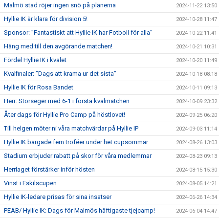
Malmö stad röjer ingen snö på planerna
2024-11-22 13:50
Hyllie IK är klara för division 5!
2024-10-28 11:47
Sponsor: ”Fantastiskt att Hyllie IK har Fotboll för alla”
2024-10-22 11:41
Häng med till den avgörande matchen!
2024-10-21 10:31
Fördel Hyllie IK i kvalet
2024-10-20 11:49
Kvalfinaler: ”Dags att krama ur det sista”
2024-10-18 08:18
Hyllie IK för Rosa Bandet
2024-10-11 09:13
Herr: Storseger med 6-1 i första kvalmatchen
2024-10-09 23:32
Åter dags för Hyllie Pro Camp på höstlovet!
2024-09-25 06:20
Till helgen möter ni våra matchvärdar på Hyllie IP
2024-09-03 11:14
Hyllie IK bärgade fem troféer under het cupsommar
2024-08-26 13:03
Stadium erbjuder rabatt på skor för våra medlemmar
2024-08-23 09:13
Herrlaget förstärker inför hösten
2024-08-15 15:30
Vinst i Eskilscupen
2024-08-05 14:21
Hyllie IK-ledare prisas för sina insatser
2024-06-26 14:34
PEAB/ Hyllie IK: Dags för Malmös häftigaste tjejcamp!
2024-06-04 14:47