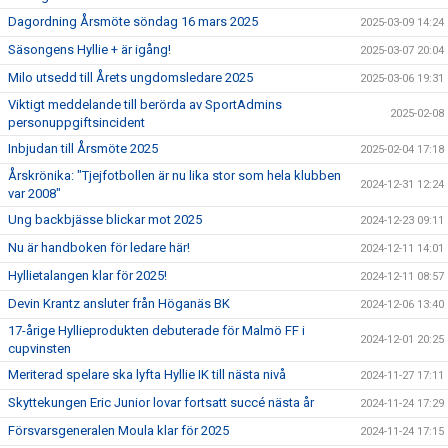
Dagordning Årsmöte söndag 16 mars 2025
2025-03-09 14:24
Säsongens Hyllie + är igång!
2025-03-07 20:04
Milo utsedd till Årets ungdomsledare 2025
2025-03-06 19:31
Viktigt meddelande till berörda av SportAdmins
2025-02-08
personuppgiftsincident
Inbjudan till Årsmöte 2025
2025-02-04 17:18
Årskrönika: "Tjejfotbollen är nu lika stor som hela klubben
2024-12-31 12:24
var 2008"
Ung backbjässe blickar mot 2025
2024-12-23 09:11
Nu är handboken för ledare här!
2024-12-11 14:01
Hyllietalangen klar för 2025!
2024-12-11 08:57
Devin Krantz ansluter från Höganäs BK
2024-12-06 13:40
17-årige Hyllieprodukten debuterade för Malmö FF i
2024-12-01 20:25
cupvinsten
Meriterad spelare ska lyfta Hyllie IK till nästa nivå
2024-11-27 17:11
Skyttekungen Eric Junior lovar fortsatt succé nästa år
2024-11-24 17:29
Försvarsgeneralen Moula klar för 2025
2024-11-24 17:15