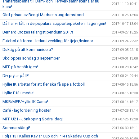
Tränarstaberna till Dam- och Herrverksamheterna är nu
2017-11-10 10:41
klara!
Olof prisad av Bengt Madsens ungdomsfond
2017-10-25 13:04
Då har vi fått in de populära supporterpaketen i lager igen!
2017-10-17 13:04
Bernard Crozes talangstipendium 2017!
2017-09-27 15:25
Futebol dá forca - ledarutveckling för tjejer/kvinnor
2017-09-24 22:32
Duktig på att kommunicera?
2017-09-05 22:15
Skoloppis söndag 3 september
2017-09-01 13:08
MFF på besök igen!
2017-08-28 16:42
Div prylar på IP
2017-08-24 09:44
Hyllie IK arbetar för att fler ska få spela fotboll
2017-08-15 15:56
Hyllie F13 i media!
2017-08-15 10:30
MKB/MFF/Hyllie IK Camp!
2017-08-14 16:17
Café - lagfördelning hösten
2017-07-28 11:14
MFF U21 - Jönköping Södra idag!
2017-07-26 12:20
Sommarstängt!
2017-06-30 15:11
Följ F13 i Kalles Kaviar Cup och P14 i Skadevi Cup och
2017-06-29 10:50