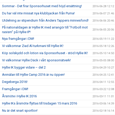
Sommar - Det firar Sponsorhuset med höjd ersättning!
2016-06-28 12:12
Du har väl inte missat nya klubbjackan från Puma!
2016-06-07 21:46
Utdelning av stipendium från Anders Tappers minnesfond!
2016-06-06 20:46
På nationaldagen är Hyllie IK med arrangör till "Fotboll mot
2016-06-05 20:06
rasism" på Hyllie IP!
Nya framgångar i DM!
2016-05-19 11:22
Vi välkomnar Ziad Al-turkmani till Hyllie IK!
2016-05-18 12:26
Köp solskydd och lotion via Sponsorhuset - stöd Hyllie IK!
2016-05-10 14:50
Vi välkomnar Hyllie Däck i vårt sponsornätverk!
2016-05-05 08:00
Hyllie IK bygger vidare – del 2
2016-04-29 10:27
Anmälan till Hyllie Camp 2016 är nu öppen!
2016-04-25 12:41
Degeberga 2016!
2016-04-11 12:55
Framgångar i DM!
2016-03-22 12:08
Årsmöte i Hyllie IK 2016
2016-03-11 11:01
Hyllie IKs årsmöte flyttas till tisdagen 15 mars 2016
2016-03-06 14:39
Nu är det snart sportlov!
2016-02-18 16:14