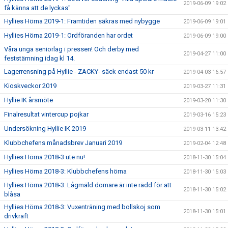
2019-06-09 19:02
få känna att de lyckas"
Hyllies Hörna 2019-1: Framtiden säkras med nybygge
2019-06-09 19:01
Hyllies Hörna 2019-1: Ordföranden har ordet
2019-06-09 19:00
Våra unga seniorlag i pressen! Och derby med
2019-04-27 11:00
feststämning idag kl 14.
Lagerrensning på Hyllie - ZACKY- säck endast 50 kr
2019-04-03 16:57
Kioskveckor 2019
2019-03-27 11:31
Hyllie IK årsmöte
2019-03-20 11:30
Finalresultat vintercup pojkar
2019-03-16 15:23
Undersökning Hyllie IK 2019
2019-03-11 13:42
Klubbchefens månadsbrev Januari 2019
2019-02-04 12:48
Hyllies Hörna 2018-3 ute nu!
2018-11-30 15:04
Hyllies Hörna 2018-3: Klubbchefens hörna
2018-11-30 15:03
Hyllies Hörna 2018-3: Lågmäld domare är inte rädd för att
2018-11-30 15:02
blåsa
Hyllies Hörna 2018-3: Vuxenträning med bollskoj som
2018-11-30 15:01
drivkraft