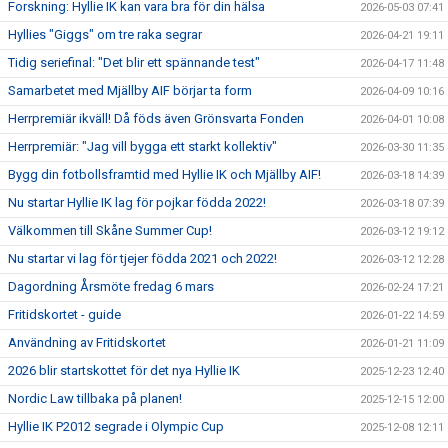
Forskning: Hyllie IK kan vara bra för din hälsa
2026-05-03 07:41
Hyllies "Giggs" om tre raka segrar
2026-04-21 19:11
Tidig seriefinal: "Det blir ett spännande test"
2026-04-17 11:48
Samarbetet med Mjällby AIF börjar ta form
2026-04-09 10:16
Herrpremiär ikväll! Då föds även Grönsvarta Fonden
2026-04-01 10:08
Herrpremiär: "Jag vill bygga ett starkt kollektiv"
2026-03-30 11:35
Bygg din fotbollsframtid med Hyllie IK och Mjällby AIF!
2026-03-18 14:39
Nu startar Hyllie IK lag för pojkar födda 2022!
2026-03-18 07:39
Välkommen till Skåne Summer Cup!
2026-03-12 19:12
Nu startar vi lag för tjejer födda 2021 och 2022!
2026-03-12 12:28
Dagordning Årsmöte fredag 6 mars
2026-02-24 17:21
Fritidskortet - guide
2026-01-22 14:59
Användning av Fritidskortet
2026-01-21 11:09
2026 blir startskottet för det nya Hyllie IK
2025-12-23 12:40
Nordic Law tillbaka på planen!
2025-12-15 12:00
Hyllie IK P2012 segrade i Olympic Cup
2025-12-08 12:11