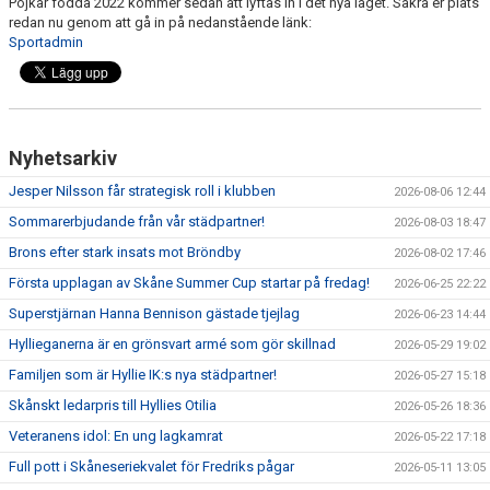
Pojkar födda 2022 kommer sedan att lyftas in i det nya laget. Säkra er plats
redan nu genom att gå in på nedanstående länk:
Sportadmin
Nyhetsarkiv
Jesper Nilsson får strategisk roll i klubben
2026-08-06 12:44
Sommarerbjudande från vår städpartner!
2026-08-03 18:47
Brons efter stark insats mot Bröndby
2026-08-02 17:46
Första upplagan av Skåne Summer Cup startar på fredag!
2026-06-25 22:22
Superstjärnan Hanna Bennison gästade tjejlag
2026-06-23 14:44
Hyllieganerna är en grönsvart armé som gör skillnad
2026-05-29 19:02
Familjen som är Hyllie IK:s nya städpartner!
2026-05-27 15:18
Skånskt ledarpris till Hyllies Otilia
2026-05-26 18:36
Veteranens idol: En ung lagkamrat
2026-05-22 17:18
Full pott i Skåneseriekvalet för Fredriks pågar
2026-05-11 13:05