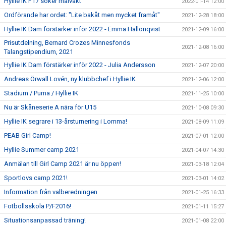
Hyllie IK F17 söker målvakt
2022-01-14 12:00
Ordförande har ordet: "Lite bakåt men mycket framåt"
2021-12-28 18:00
Hyllie IK Dam förstärker inför 2022 - Emma Hallonqvist
2021-12-09 16:00
Prisutdelning, Bernard Crozes Minnesfonds
2021-12-08 16:00
Talangstipendium, 2021
Hyllie IK Dam förstärker inför 2022 - Julia Andersson
2021-12-07 20:00
Andreas Örwall Lovén, ny klubbchef i Hyllie IK
2021-12-06 12:00
Stadium / Puma / Hyllie IK
2021-11-25 10:00
Nu är Skåneserie A nära för U15
2021-10-08 09:30
Hyllie IK segrare i 13-årsturnering i Lomma!
2021-08-09 11:09
PEAB Girl Camp!
2021-07-01 12:00
Hyllie Summer camp 2021
2021-04-07 14:30
Anmälan till Girl Camp 2021 är nu öppen!
2021-03-18 12:04
Sportlovs camp 2021!
2021-03-01 14:02
Information från valberedningen
2021-01-25 16:33
Fotbollsskola P/F2016!
2021-01-11 15:27
Situationsanpassad träning!
2021-01-08 22:00