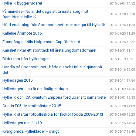
Hyllie IK bygger vidare!
2016-02-04 14:52
Påminnelse - Nu är det dags att ta nästa steg mot
2016-01-28 15:20
framtidens Hyllie IK
Höjd ersättning från Sponsorhuset - mer pengar till Hyllie IK!
2016-01-26 11:34
Kallelse Årsmöte 2016!
2016-01-25 11:29
Framgångar i Nils Holgersson Cup för Herr A
2016-01-25 10:32
Kansliet riktar ett stort tack till årets ungdomsdomare!
2015-12-31 11:11
Bilder mm från Hylliedagen!
2015-10-19 10:51
Handla på Sponsorhuset - både du och Hyllie IK tjänar på
2015-10-16 12:05
det
Hylliedagen 2015!
2015-10-11 17:54
Hylliedagen – nu är det äntligen dags!
2015-10-02 14:36
Hyllie IK och ICA Kvantum Emporia fördjupar sitt samarbete!
2015-10-01 16:33
Grattis F05 - Malmömästare 2015!
2015-09-28 14:09
Hyllie IK startar fotbollsskola för flickor födda 2009-2010!
2015-09-08 15:23
Hylliedagen den 11/10!
2015-08-25 14:54
Kvarglömda Hylliekläder + övrigt
2015-08-17 15:48