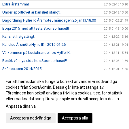
Extra årstämma!
2015-02-13 10:10
Under sportlovet är kansliet stängt!
2015-02-12 13:50
Dagordning Hyllie IK Årsmöte , måndagen 26 jan kl.18.00
2015-01-22 21:49
Börja 2015 med att testa Sponsorhuset!!
2015-01-13 10:00
Kansliet helgstängt.
2014-12-22 13:16
Kallelse Årsmöte Hyllie IK - 2015-01-26
2014-12-21 19:04
Välkommen på Luciafirande hos Hyllie IK!
2014-12-11 15:34
Besök vår nya sida hos Sponsorhuset!!
2014-12-03 11:39
Skånecupen 2014/2015
2014-12-01 14:55
Medlemserbjudande på Zacky!
2014-11-26 12:10
För att hemsidan ska fungera korrekt använder vi nödvändiga
Julhandla via Sponsorhuset = Du får dubbel glädje!
2014-11-21 11:26
cookies från SportAdmin. Dessa går inte att stänga av.
Kombinerat lag F-15 Hyllie IK/Husie IF
Föreningen kan också använda frivilliga cookies, t.ex. för statistik
2014-11-13 14:50
eller marknadsföring. Du väljer själv om du vill acceptera dessa.
Fira far på söndag = Du stödjer Hyllie IK
2014-11-06 11:39
Anpassa dina val
Ledarstaben för Hyllies damer är klar!
2014-11-04 10:40
Höstlov!
2014-10-28 16:54
Acceptera nödvändiga
Acceptera alla
Vinstbiljetter MFF-BP ikväll (10/15 st)
2014-10-27 11:10