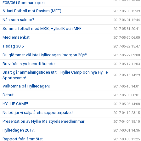
F05/06 i Sommarcupen.
6 Juni Fotboll mot Rasism (MFF)
2017-06-05 15:39
Nån som saknar?
2017-06-01 12:44
Sommarfotboll med MKB, Hyllie IK och MFF
2017-05-31 20:41
Medlemsenkät
2017-05-30 06:00
Tisdag 30.5
2017-05-29 15:47
Du glömmer väl inte Hylliedagen imorgon 28/5!
2017-05-27 09:08
Brev från styrelseordföranden!
2017-05-17 11:03
Snart går anmälningstiden ut till Hyllie Camp och nya Hyllie
2017-05-16 14:29
Sportscamp!
Välkomna på Hylliedagen!
2017-05-10 14:01
Debut!
2017-05-06 00:01
HYLLIE CAMP!
2017-05-03 14:08
Nu börjar vi sälja årets supporterpaket!
2017-04-10 23:15
Presentation av Hyllie IKs styrelsemedlemmar
2017-04-04 15:10
Hylliedagen 2017!
2017-03-31 14:36
Rapport från årsmötet
2017-03-30 11:25