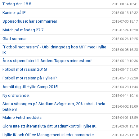
Tisdag den 18.8
2015-08-14 10:41
Kaniner på IP
2015-08-13 12:32
Sponsorhuset har sommarrea!
2015-07-30 15:17
Match på måndag 27.7
2015-07-24 13:20
Glad sommar!
2015-06-26 12:25
"Fotboll mot rasism" - Utbildningsdag hos MFF med Hyllie
2015-06-08 16:23
IK
Årets stipendiater till Anders Tappers minnesfond!
2015-05-19 10:36
Fotboll mot rasism 2015!
2015-05-17 21:07
Fotboll mot rasism på Hyllie IP!
2015-05-13 22:20
Anmäl dig till Hyllie Camp 2015!
2015-04-23 11:44
Ny ordförande!
2015-04-14 10:16
Starta säsongen på Stadium Svågertorp, 20% rabatt i hela
2015-04-02 15:09
butiken!
Malmö Fritid meddelar
2015-04-01 13:59
Glöm inte att återansluta ditt Stadiumkort till Hyllie IK!
2015-03-31 13:18
Hyllie IK och Office Management inleder samarbete!
2015-03-25 11:10