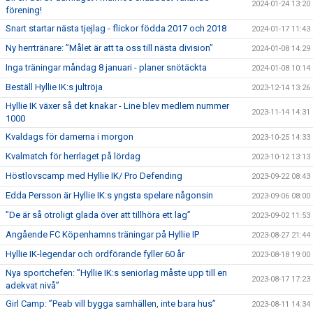
2024-01-24 13:20
förening!
Snart startar nästa tjejlag - flickor födda 2017 och 2018
2024-01-17 11:43
Ny herrtränare: ”Målet är att ta oss till nästa division”
2024-01-08 14:29
Inga träningar måndag 8 januari - planer snötäckta
2024-01-08 10:14
Beställ Hyllie IK:s jultröja
2023-12-14 13:26
Hyllie IK växer så det knakar - Line blev medlem nummer
2023-11-14 14:31
1000
Kvaldags för damerna i morgon
2023-10-25 14:33
Kvalmatch för herrlaget på lördag
2023-10-12 13:13
Höstlovscamp med Hyllie IK/ Pro Defending
2023-09-22 08:43
Edda Persson är Hyllie IK:s yngsta spelare någonsin
2023-09-06 08:00
”De är så otroligt glada över att tillhöra ett lag”
2023-09-02 11:53
Angående FC Köpenhamns träningar på Hyllie IP
2023-08-27 21:44
Hyllie IK-legendar och ordförande fyller 60 år
2023-08-18 19:00
Nya sportchefen: ”Hyllie IK:s seniorlag måste upp till en
2023-08-17 17:23
adekvat nivå”
Girl Camp: ”Peab vill bygga samhällen, inte bara hus”
2023-08-11 14:34