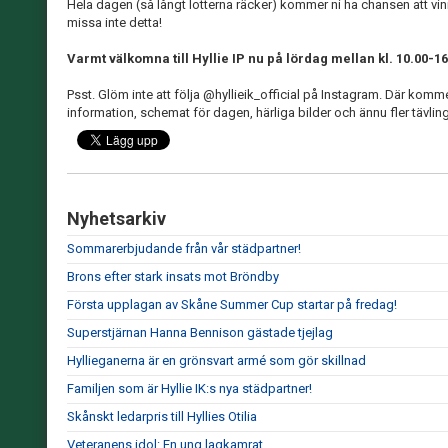
Hela dagen (så långt lotterna räcker) kommer ni ha chansen att vinn
missa inte detta!
Varmt välkomna till Hyllie IP nu på lördag mellan kl. 10.00-1
Psst. Glöm inte att följa @hyllieik_official på Instagram. Där kom
information, schemat för dagen, härliga bilder och ännu fler tävling
Nyhetsarkiv
Sommarerbjudande från vår städpartner!
Brons efter stark insats mot Bröndby
Första upplagan av Skåne Summer Cup startar på fredag!
Superstjärnan Hanna Bennison gästade tjejlag
Hyllieganerna är en grönsvart armé som gör skillnad
Familjen som är Hyllie IK:s nya städpartner!
Skånskt ledarpris till Hyllies Otilia
Veteranens idol: En ung lagkamrat