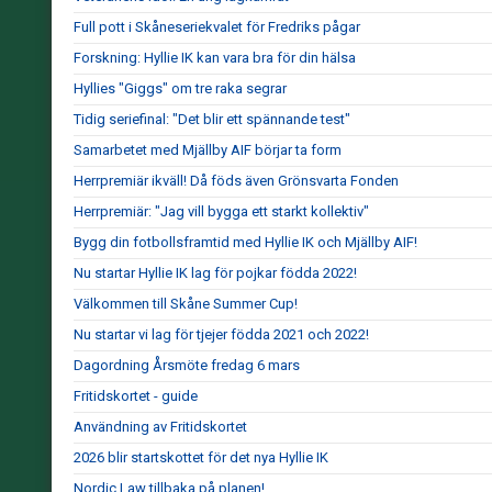
Full pott i Skåneseriekvalet för Fredriks pågar
Forskning: Hyllie IK kan vara bra för din hälsa
Hyllies "Giggs" om tre raka segrar
Tidig seriefinal: "Det blir ett spännande test"
Samarbetet med Mjällby AIF börjar ta form
Herrpremiär ikväll! Då föds även Grönsvarta Fonden
Herrpremiär: "Jag vill bygga ett starkt kollektiv"
Bygg din fotbollsframtid med Hyllie IK och Mjällby AIF!
Nu startar Hyllie IK lag för pojkar födda 2022!
Välkommen till Skåne Summer Cup!
Nu startar vi lag för tjejer födda 2021 och 2022!
Dagordning Årsmöte fredag 6 mars
Fritidskortet - guide
Användning av Fritidskortet
2026 blir startskottet för det nya Hyllie IK
Nordic Law tillbaka på planen!