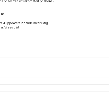
a priser från ett rekordstort prisbord -
6.00
mer vi uppdatera löpande med viktig
ar. Vi ses där!