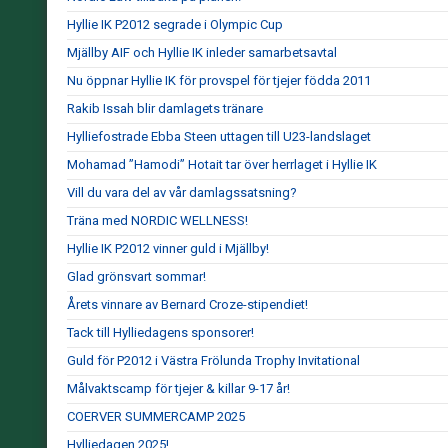
Hyllie IK P2012 segrade i Olympic Cup
Mjällby AIF och Hyllie IK inleder samarbetsavtal
Nu öppnar Hyllie IK för provspel för tjejer födda 2011
Rakib Issah blir damlagets tränare
Hylliefostrade Ebba Steen uttagen till U23-landslaget
Mohamad ”Hamodi” Hotait tar över herrlaget i Hyllie IK
Vill du vara del av vår damlagssatsning?
Träna med NORDIC WELLNESS!
Hyllie IK P2012 vinner guld i Mjällby!
Glad grönsvart sommar!
Årets vinnare av Bernard Croze-stipendiet!
Tack till Hylliedagens sponsorer!
Guld för P2012 i Västra Frölunda Trophy Invitational
Målvaktscamp för tjejer & killar 9-17 år!
COERVER SUMMERCAMP 2025
Hylliedagen 2025!