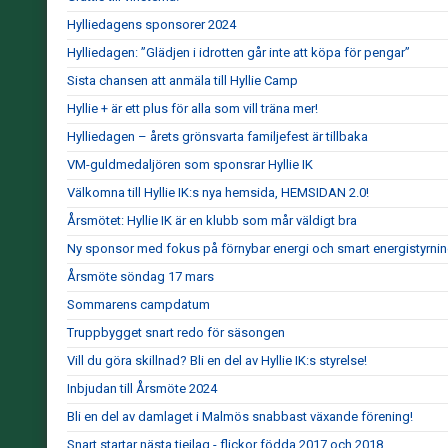
Hylliedagens sponsorer 2024
Hylliedagen: ”Glädjen i idrotten går inte att köpa för pengar”
Sista chansen att anmäla till Hyllie Camp
Hyllie + är ett plus för alla som vill träna mer!
Hylliedagen – årets grönsvarta familjefest är tillbaka
VM-guldmedaljören som sponsrar Hyllie IK
Välkomna till Hyllie IK:s nya hemsida, HEMSIDAN 2.0!
Årsmötet: Hyllie IK är en klubb som mår väldigt bra
Ny sponsor med fokus på förnybar energi och smart energistyrni
Årsmöte söndag 17 mars
Sommarens campdatum
Truppbygget snart redo för säsongen
Vill du göra skillnad? Bli en del av Hyllie IK:s styrelse!
Inbjudan till Årsmöte 2024
Bli en del av damlaget i Malmös snabbast växande förening!
Snart startar nästa tjejlag - flickor födda 2017 och 2018