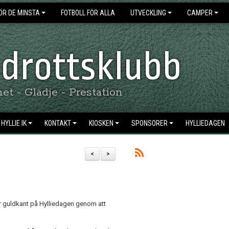
ÖR DE MINSTA
FOTBOLL FÖR ALLA
UTVECKLING
CAMPER
 Idrottsklubb
t - Glädje - Prestation
HYLLIE IK
KONTAKT
KIOSKEN
SPONSORER
HYLLIEDAGEN
<
>
er guldkant på Hylliedagen genom att