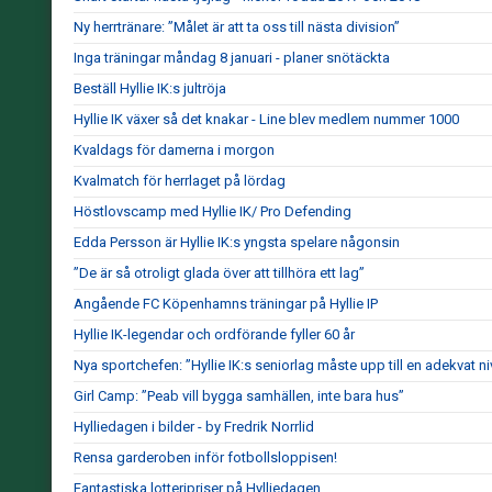
Ny herrtränare: ”Målet är att ta oss till nästa division”
Inga träningar måndag 8 januari - planer snötäckta
Beställ Hyllie IK:s jultröja
Hyllie IK växer så det knakar - Line blev medlem nummer 1000
Kvaldags för damerna i morgon
Kvalmatch för herrlaget på lördag
Höstlovscamp med Hyllie IK/ Pro Defending
Edda Persson är Hyllie IK:s yngsta spelare någonsin
”De är så otroligt glada över att tillhöra ett lag”
Angående FC Köpenhamns träningar på Hyllie IP
Hyllie IK-legendar och ordförande fyller 60 år
Nya sportchefen: ”Hyllie IK:s seniorlag måste upp till en adekvat ni
Girl Camp: ”Peab vill bygga samhällen, inte bara hus”
Hylliedagen i bilder - by Fredrik Norrlid
Rensa garderoben inför fotbollsloppisen!
Fantastiska lotteripriser på Hylliedagen