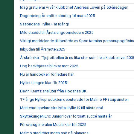
Idag gratulerar vi vår klubbchef Andreas Lovén på 50-årsdagen
Dagordning Årsmöte söndag 16 mars 2025
Säsongens Hyllie + är igång!
Milo utsedd till Årets ungdomsledare 2025
Viktigt meddelande till berörda av SportAdmins personuppgiftsin
Inbjudan till Årsmöte 2025
Årskrönika: "Tjejfotbollen är nu lika stor som hela klubben var 200
Ung backbjässe blickar mot 2025
Nu är handboken för ledare här!
Hyllietalangen klar för 2025!
Devin Krantz ansluter från Höganäs BK
17-årige Hyllieprodukten debuterade för Malmö FF i cupvinsten
Meriterad spelare ska lyfta Hyllie IK till nästa nivå
Skyttekungen Eric Junior lovar fortsatt succé nästa år
Försvarsgeneralen Moula klar för 2025
Malmö stad röjer ingen snö på planerna