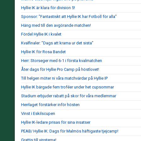
Hyllie IK är klara för division 5!
Sponsor: ”Fantastiskt att Hyllie IK har Fotboll för alla”
Häng med till den avgörande matchen!
Fördel Hyllie IK i kvalet
Kvalfinaler: ”Dags att krama ur det sista”
Hyllie IK för Rosa Bandet
Herr: Storseger med 6-1 i första kvalmatchen
Åter dags för Hyllie Pro Camp på höstlovet!
Till helgen möter ni våra matchvärdar på Hyllie IP
Hyllie IK bärgade fem troféer under het cupsommar
Stadium erbjuder rabatt på skor för våra medlemmar
Herrlaget förstärker inför hösten
Vinst i Eskilscupen
Hyllie IK-ledare prisas för sina insatser
PEAB/ Hyllie IK: Dags för Malmös häftigaste tjejcamp!
Grattis till vinsterna!