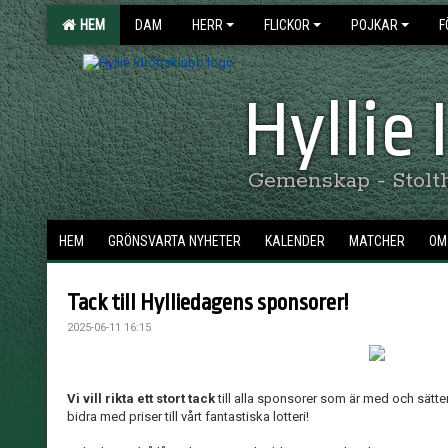
HEM
DAM
HERR
FLICKOR
POJKAR
F
Hyllie
Gemenskap - Stolthe
HEM
GRÖNSVARTA NYHETER
KALENDER
MATCHER
OM 
Tack till Hylliedagens sponsorer!
2025-06-11 16:15
Vi vill rikta ett stort tack
till alla sponsorer som är med och sätt
bidra med priser till vårt fantastiska lotteri!