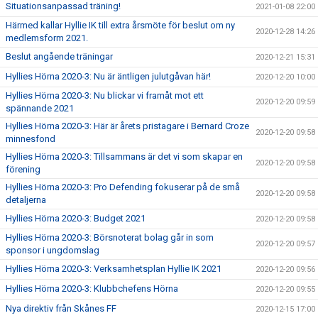
Situationsanpassad träning!
2021-01-08 22:00
Härmed kallar Hyllie IK till extra årsmöte för beslut om ny
2020-12-28 14:26
medlemsform 2021.
Beslut angående träningar
2020-12-21 15:31
Hyllies Hörna 2020-3: Nu är äntligen julutgåvan här!
2020-12-20 10:00
Hyllies Hörna 2020-3: Nu blickar vi framåt mot ett
2020-12-20 09:59
spännande 2021
Hyllies Hörna 2020-3: Här är årets pristagare i Bernard Croze
2020-12-20 09:58
minnesfond
Hyllies Hörna 2020-3: Tillsammans är det vi som skapar en
2020-12-20 09:58
förening
Hyllies Hörna 2020-3: Pro Defending fokuserar på de små
2020-12-20 09:58
detaljerna
Hyllies Hörna 2020-3: Budget 2021
2020-12-20 09:58
Hyllies Hörna 2020-3: Börsnoterat bolag går in som
2020-12-20 09:57
sponsor i ungdomslag
Hyllies Hörna 2020-3: Verksamhetsplan Hyllie IK 2021
2020-12-20 09:56
Hyllies Hörna 2020-3: Klubbchefens Hörna
2020-12-20 09:55
Nya direktiv från Skånes FF
2020-12-15 17:00