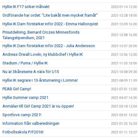
Hyllie IK F17 söker målvakt
2022-01-14 12:00
Ordförande har ordet: "Lite bakåt men mycket framåt"
2021-12-28 18:00
Hyllie IK Dam förstärker inför 2022 - Emma Hallonqvist
2021-12-09 16:00
Prisutdelning, Bernard Crozes Minnesfonds
2021-12-08 16:00
Talangstipendium, 2021
Hyllie IK Dam förstärker inför 2022 - Julia Andersson
2021-12-07 20:00
Andreas Örwall Lovén, ny klubbchef i Hyllie IK
2021-12-06 12:00
Stadium / Puma / Hyllie IK
2021-11-25 10:00
Nu är Skåneserie A nära för U15
2021-10-08 09:30
Hyllie IK segrare i 13-årsturnering i Lomma!
2021-08-09 11:09
PEAB Girl Camp!
2021-07-01 12:00
Hyllie Summer camp 2021
2021-04-07 14:30
Anmälan till Girl Camp 2021 är nu öppen!
2021-03-18 12:04
Sportlovs camp 2021!
2021-03-01 14:02
Information från valberedningen
2021-01-25 16:33
Fotbollsskola P/F2016!
2021-01-11 15:27