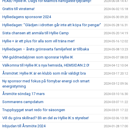
PEAB/ Hyllie IK: Dags för Malmös häftigaste tjejcamp!
2024-06-04 14:47
Grattis till vinsterna!
2024-06-02 15:18
Hylliedagens sponsorer 2024
2024-05-30 09:20
Hylliedagen: ”Glädjen i idrotten går inte att köpa för pengar”
2024-05-28 16:31
Sista chansen att anmäla till Hyllie Camp
2024-05-20 14:19
Hyllie + är ett plus för alla som vill träna mer!
2024-05-16 12:02
Hylliedagen – årets grönsvarta familjefest är tillbaka
2024-05-08 13:23
VM-guldmedaljören som sponsrar Hyllie IK
2024-05-07 08:03
Välkomna till Hyllie IK:s nya hemsida, HEMSIDAN 2.0!
2024-04-12 10:04
Årsmötet: Hyllie IK är en klubb som mår väldigt bra
2024-03-17 20:12
Ny sponsor med fokus på förnybar energi och smart
2024-03-12 09:56
energistyrning
Årsmöte söndag 17 mars
2024-03-10 16:30
Sommarens campdatum
2024-03-07 11:22
Truppbygget snart redo för säsongen
2024-03-01 17:22
Vill du göra skillnad? Bli en del av Hyllie IK:s styrelse!
2024-02-06 13:30
Inbjudan till Årsmöte 2024
2024-01-28 17:00