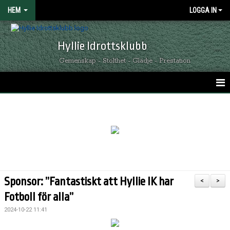
HEM
LOGGA IN
Hyllie Idrottsklubb
Gemenskap - Stolthet - Glädje - Prestation
HEM
GRÖNSVARTA NYHETER
KALENDER
MATCHER
Sponsor: ”Fantastiskt att Hyllie IK har
<
>
OM HYLLIE IK
Fotboll för alla”
2024-10-22 11:41
KONTAKT