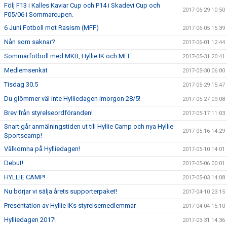
Följ F13 i Kalles Kaviar Cup och P14 i Skadevi Cup och
2017-06-29 10:50
F05/06 i Sommarcupen.
6 Juni Fotboll mot Rasism (MFF)
2017-06-05 15:39
Nån som saknar?
2017-06-01 12:44
Sommarfotboll med MKB, Hyllie IK och MFF
2017-05-31 20:41
Medlemsenkät
2017-05-30 06:00
Tisdag 30.5
2017-05-29 15:47
Du glömmer väl inte Hylliedagen imorgon 28/5!
2017-05-27 09:08
Brev från styrelseordföranden!
2017-05-17 11:03
Snart går anmälningstiden ut till Hyllie Camp och nya Hyllie
2017-05-16 14:29
Sportscamp!
Välkomna på Hylliedagen!
2017-05-10 14:01
Debut!
2017-05-06 00:01
HYLLIE CAMP!
2017-05-03 14:08
Nu börjar vi sälja årets supporterpaket!
2017-04-10 23:15
Presentation av Hyllie IKs styrelsemedlemmar
2017-04-04 15:10
Hylliedagen 2017!
2017-03-31 14:36