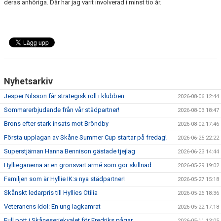
deras anhöriga. Där har jag varit involverad i minst tio år.
Nyhetsarkiv
Jesper Nilsson får strategisk roll i klubben
2026-08-06 12:44
Sommarerbjudande från vår städpartner!
2026-08-03 18:47
Brons efter stark insats mot Bröndby
2026-08-02 17:46
Första upplagan av Skåne Summer Cup startar på fredag!
2026-06-25 22:22
Superstjärnan Hanna Bennison gästade tjejlag
2026-06-23 14:44
Hyllieganerna är en grönsvart armé som gör skillnad
2026-05-29 19:02
Familjen som är Hyllie IK:s nya städpartner!
2026-05-27 15:18
Skånskt ledarpris till Hyllies Otilia
2026-05-26 18:36
Veteranens idol: En ung lagkamrat
2026-05-22 17:18
Full pott i Skåneseriekvalet för Fredriks pågar
2026-05-11 13:05