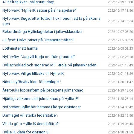
41 häften kvar - säljspurt idag!
2022-12-19 10:08
Nyförvärv: "Hyllie IK satsar på sina spelare"
2022-12-17 11:56
Nyförvärv: Suget efter fotboll fick honom att ta på skorna
2022-12-14 18:34
igen
Rekordmånga Hyllielag deltar i jullovsklassiker
2022-12-07 08:26
Julfynd: Halva priset på Dreamstarhäften!
2022-12-05 09:29
Lottvinster att hämta
2022-12-05 09:23
Nyförvärv: "Jag vill börja om från grunden"
2022-12-02 23:18
Hylliechoklad och signerad MFF-tröja på julmarknaden
2022-12-01 18:49
Nyförvärv: Vill ge tillbaka till Hyllie IK
2022-12-01 18:29
Nästa nyförvärv klart för herrlaget!
2022-11-30 11:47
Återbruk i loppisform på lördagens julmarknad
2022-11-29 18:04
Hjärtligt välkomna till julmarknad på Hyllie IP!
2022-11-25 23:14
Nyförvärv: Hyllie hör hemma i högre divisioner
2022-11-24 06:42
Damlaget vill stärka ledarstaben
2022-11-22 16:50
Vill du göra Hyllie IK ännu bättre?
2022-11-19 08:45
Hyllie IK klara för division 3
2022-11-18 21:53