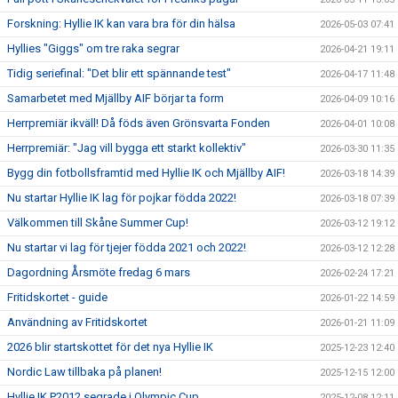
Forskning: Hyllie IK kan vara bra för din hälsa
2026-05-03 07:41
Hyllies "Giggs" om tre raka segrar
2026-04-21 19:11
Tidig seriefinal: "Det blir ett spännande test"
2026-04-17 11:48
Samarbetet med Mjällby AIF börjar ta form
2026-04-09 10:16
Herrpremiär ikväll! Då föds även Grönsvarta Fonden
2026-04-01 10:08
Herrpremiär: "Jag vill bygga ett starkt kollektiv"
2026-03-30 11:35
Bygg din fotbollsframtid med Hyllie IK och Mjällby AIF!
2026-03-18 14:39
Nu startar Hyllie IK lag för pojkar födda 2022!
2026-03-18 07:39
Välkommen till Skåne Summer Cup!
2026-03-12 19:12
Nu startar vi lag för tjejer födda 2021 och 2022!
2026-03-12 12:28
Dagordning Årsmöte fredag 6 mars
2026-02-24 17:21
Fritidskortet - guide
2026-01-22 14:59
Användning av Fritidskortet
2026-01-21 11:09
2026 blir startskottet för det nya Hyllie IK
2025-12-23 12:40
Nordic Law tillbaka på planen!
2025-12-15 12:00
Hyllie IK P2012 segrade i Olympic Cup
2025-12-08 12:11