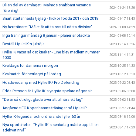
Bli en del av damlaget i Malmös snabbast växande
2024-01-24 13:20
förening!
Snart startar nästa tjejlag - flickor födda 2017 och 2018
2024-01-17 11:43
Ny herrtränare: ”Målet är att ta oss till nästa division”
2024-01-08 14:29
Inga träningar måndag 8 januari - planer snötäckta
2024-01-08 10:14
Beställ Hyllie IK:s jultröja
2023-12-14 13:26
Hyllie IK växer så det knakar - Line blev medlem nummer
2023-11-14 14:31
1000
Kvaldags för damerna i morgon
2023-10-25 14:33
Kvalmatch för herrlaget på lördag
2023-10-12 13:13
Höstlovscamp med Hyllie IK/ Pro Defending
2023-09-22 08:43
Edda Persson är Hyllie IK:s yngsta spelare någonsin
2023-09-06 08:00
”De är så otroligt glada över att tillhöra ett lag”
2023-09-02 11:53
Angående FC Köpenhamns träningar på Hyllie IP
2023-08-27 21:44
Hyllie IK-legendar och ordförande fyller 60 år
2023-08-18 19:00
Nya sportchefen: ”Hyllie IK:s seniorlag måste upp till en
2023-08-17 17:23
adekvat nivå”