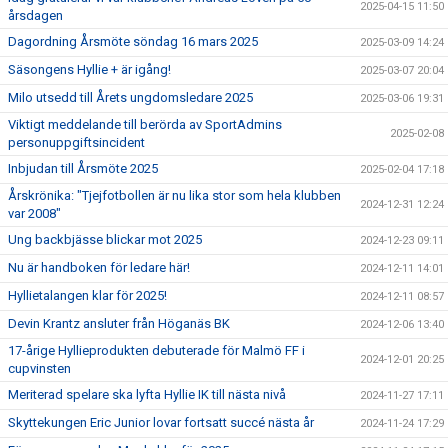
2025-04-15 11:50
årsdagen
Dagordning Årsmöte söndag 16 mars 2025
2025-03-09 14:24
Säsongens Hyllie + är igång!
2025-03-07 20:04
Milo utsedd till Årets ungdomsledare 2025
2025-03-06 19:31
Viktigt meddelande till berörda av SportAdmins
2025-02-08
personuppgiftsincident
Inbjudan till Årsmöte 2025
2025-02-04 17:18
Årskrönika: "Tjejfotbollen är nu lika stor som hela klubben
2024-12-31 12:24
var 2008"
Ung backbjässe blickar mot 2025
2024-12-23 09:11
Nu är handboken för ledare här!
2024-12-11 14:01
Hyllietalangen klar för 2025!
2024-12-11 08:57
Devin Krantz ansluter från Höganäs BK
2024-12-06 13:40
17-årige Hyllieprodukten debuterade för Malmö FF i
2024-12-01 20:25
cupvinsten
Meriterad spelare ska lyfta Hyllie IK till nästa nivå
2024-11-27 17:11
Skyttekungen Eric Junior lovar fortsatt succé nästa år
2024-11-24 17:29