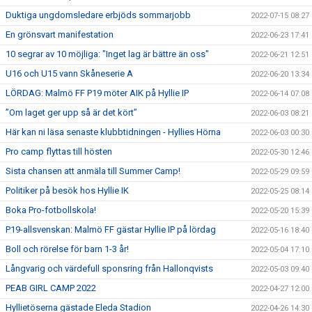
Duktiga ungdomsledare erbjöds sommarjobb
2022-07-15 08:27
En grönsvart manifestation
2022-06-23 17:41
10 segrar av 10 möjliga: "Inget lag är bättre än oss"
2022-06-21 12:51
U16 och U15 vann Skåneserie A
2022-06-20 13:34
LÖRDAG: Malmö FF P19 möter AIK på Hyllie IP
2022-06-14 07:08
”Om laget ger upp så är det kört”
2022-06-03 08:21
Här kan ni läsa senaste klubbtidningen - Hyllies Hörna
2022-06-03 00:30
Pro camp flyttas till hösten
2022-05-30 12:46
Sista chansen att anmäla till Summer Camp!
2022-05-29 09:59
Politiker på besök hos Hyllie IK
2022-05-25 08:14
Boka Pro-fotbollskola!
2022-05-20 15:39
P19-allsvenskan: Malmö FF gästar Hyllie IP på lördag
2022-05-16 18:40
Boll och rörelse för barn 1-3 år!
2022-05-04 17:10
Långvarig och värdefull sponsring från Hallonqvists
2022-05-03 09:40
PEAB GIRL CAMP 2022
2022-04-27 12:00
Hyllietöserna gästade Eleda Stadion
2022-04-26 14:30