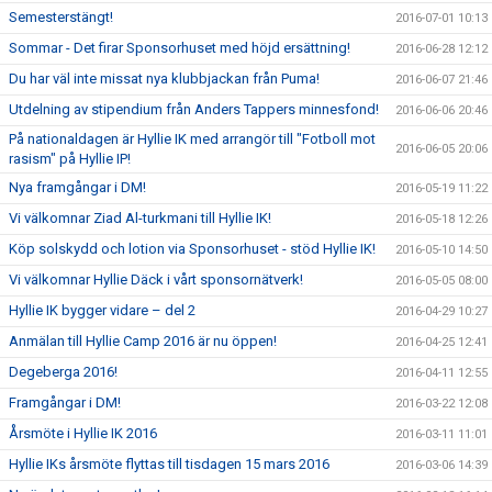
Semesterstängt!
2016-07-01 10:13
Sommar - Det firar Sponsorhuset med höjd ersättning!
2016-06-28 12:12
Du har väl inte missat nya klubbjackan från Puma!
2016-06-07 21:46
Utdelning av stipendium från Anders Tappers minnesfond!
2016-06-06 20:46
På nationaldagen är Hyllie IK med arrangör till "Fotboll mot
2016-06-05 20:06
rasism" på Hyllie IP!
Nya framgångar i DM!
2016-05-19 11:22
Vi välkomnar Ziad Al-turkmani till Hyllie IK!
2016-05-18 12:26
Köp solskydd och lotion via Sponsorhuset - stöd Hyllie IK!
2016-05-10 14:50
Vi välkomnar Hyllie Däck i vårt sponsornätverk!
2016-05-05 08:00
Hyllie IK bygger vidare – del 2
2016-04-29 10:27
Anmälan till Hyllie Camp 2016 är nu öppen!
2016-04-25 12:41
Degeberga 2016!
2016-04-11 12:55
Framgångar i DM!
2016-03-22 12:08
Årsmöte i Hyllie IK 2016
2016-03-11 11:01
Hyllie IKs årsmöte flyttas till tisdagen 15 mars 2016
2016-03-06 14:39