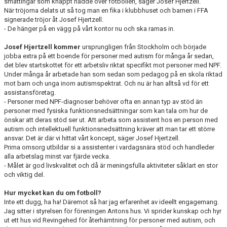
småttingar som knappt nådde över fotbollen, säger Josef Hjertzell.
När tröjorna delats ut så tog man en fika i klubbhuset och barnen i FFA
signerade tröjor åt Josef Hjertzell.
- De hänger på en vägg på vårt kontor nu och ska ramas in.
Josef Hjertzell kommer
ursprungligen från Stockholm och började
jobba extra på ett boende för personer med autism för många år sedan,
det blev startskottet för ett arbetsliv riktat specifikt mot personer med NPF.
Under många år arbetade han som sedan som pedagog på en skola riktad
mot barn och unga inom autismspektrat. Och nu är han alltså vd för ett
assistansföretag.
- Personer med NPF-diagnoser behöver ofta en annan typ av stöd än
personer med fysiska funktionsnedsättningar som kan tala om hur de
önskar att deras stöd ser ut. Att arbeta som assistent hos en person med
autism och intellektuell funktionsnedsättning kräver att man tar ett större
ansvar. Det är där vi hittat vårt koncept, säger Josef Hjertzell.
Prima omsorg utbildar si a assistenter i vardagsnära stöd och handleder
alla arbetslag minst var fjärde vecka.
- Målet är god livskvalitet och då är meningsfulla aktiviteter såklart en stor
och viktig del.
Hur mycket kan du om fotboll?
Inte ett dugg, ha ha! Däremot så har jag erfarenhet av ideellt engagemang.
Jag sitter i styrelsen för föreningen Antons hus. Vi sprider kunskap och hyr
ut ett hus vid Revingehed för återhämtning för personer med autism, och