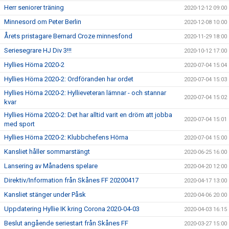
Herr seniorer träning
2020-12-12 09:00
Minnesord om Peter Berlin
2020-12-08 10:00
Årets pristagare Bernard Croze minnesfond
2020-11-29 18:00
Seriesegrare HJ Div 3!!!
2020-10-12 17:00
Hyllies Hörna 2020-2
2020-07-04 15:04
Hyllies Hörna 2020-2: Ordföranden har ordet
2020-07-04 15:03
Hyllies Hörna 2020-2: Hyllieveteran lämnar - och stannar
2020-07-04 15:02
kvar
Hyllies Hörna 2020-2: Det har alltid varit en dröm att jobba
2020-07-04 15:01
med sport
Hyllies Hörna 2020-2: Klubbchefens Hörna
2020-07-04 15:00
Kansliet håller sommarstängt
2020-06-25 16:00
Lansering av Månadens spelare
2020-04-20 12:00
Direktiv/Information från Skånes FF 20200417
2020-04-17 13:00
Kansliet stänger under Påsk
2020-04-06 20:00
Uppdatering Hyllie IK kring Corona 2020-04-03
2020-04-03 16:15
Beslut angående seriestart från Skånes FF
2020-03-27 15:00