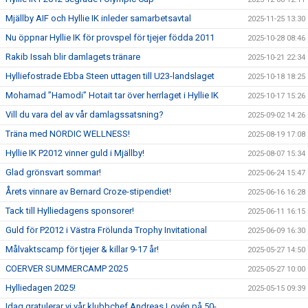
Mjällby AIF och Hyllie IK inleder samarbetsavtal
2025-11-25 13:30
Nu öppnar Hyllie IK för provspel för tjejer födda 2011
2025-10-28 08:46
Rakib Issah blir damlagets tränare
2025-10-21 22:34
Hylliefostrade Ebba Steen uttagen till U23-landslaget
2025-10-18 18:25
Mohamad ”Hamodi” Hotait tar över herrlaget i Hyllie IK
2025-10-17 15:26
Vill du vara del av vår damlagssatsning?
2025-09-02 14:26
Träna med NORDIC WELLNESS!
2025-08-19 17:08
Hyllie IK P2012 vinner guld i Mjällby!
2025-08-07 15:34
Glad grönsvart sommar!
2025-06-24 15:47
Årets vinnare av Bernard Croze-stipendiet!
2025-06-16 16:28
Tack till Hylliedagens sponsorer!
2025-06-11 16:15
Guld för P2012 i Västra Frölunda Trophy Invitational
2025-06-09 16:30
Målvaktscamp för tjejer & killar 9-17 år!
2025-05-27 14:50
COERVER SUMMERCAMP 2025
2025-05-27 10:00
Hylliedagen 2025!
2025-05-15 09:39
Idag gratulerar vi vår klubbchef Andreas Lovén på 50-