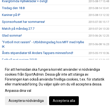
Kvarglömda Hylliekläder + övrigt
2015-08-17 15:48
Tisdag den 18.8
2015-08-14 10:41
Kaniner på IP
2015-08-13 12:32
Sponsorhuset har sommarrea!
2015-07-30 15:17
Match på måndag 27.7
2015-07-24 13:20
Glad sommar!
2015-06-26 12:25
"Fotboll mot rasism" - Utbildningsdag hos MFF med Hyllie
2015-06-08 16:23
IK
Årets stipendiater till Anders Tappers minnesfond!
2015-05-19 10:36
Fotboll mot rasism 2015!
2015-05-17 21:07
Fotboll mot rasism på Hyllie IP!
2015-05-13 22:20
För att hemsidan ska fungera korrekt använder vi nödvändiga
Anmäl dig till Hyllie Camp 2015!
2015-04-23 11:44
cookies från SportAdmin. Dessa går inte att stänga av.
Föreningen kan också använda frivilliga cookies, t.ex. för statistik
Ny ordförande!
2015-04-14 10:16
eller marknadsföring. Du väljer själv om du vill acceptera dessa.
Starta säsongen på Stadium Svågertorp, 20% rabatt i hela
2015-04-02 15:09
Anpassa dina val
butiken!
Malmö Fritid meddelar
2015-04-01 13:59
Acceptera nödvändiga
Acceptera alla
Glöm inte att återansluta ditt Stadiumkort till Hyllie IK!
2015-03-31 13:18