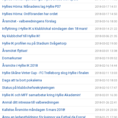
Hyllies Hörna: Månadens lag Hyllie P07
2018-03-17 14:51
Hyllies Hörna: Ordföranden har ordet
2018-03-17 14:50
Årsmötet - valberedningens förslag
2018-03-16 18:00
Inflyttning i Hyllie IK:s klubblokal söndagen den 18 mars!
2018-03-14 21:22
Ny klubbchef till Hyllie IK!
2018-03-06 21:35
Hyllie IK profilen nu på Stadium Svågertorp
2018-03-02 19:00
Årsmötet flyttas!
2018-03-01 13:38
Domarkurser
2018-02-19 09:52
Årsmöte i Hyllie IK 2018
2018-02-16 14:44
Hyllie Skåne Vinter Cup - FC Trelleborg slog Hyllie i finalen
2018-02-11 13:03
Dags att ta bort pokalerna
2018-02-10 18:03
Status på klubbchefsrekryteringen
2018-02-10 17:47
Hyllie IK och MFF samarbetar kring Hyllie Akademin!
2018-02-01 16:30
Anmäl ditt intresse till valberedningen
2018-01-26 22:41
Kallelse Årsmöte måndagen 5 mars 2018!
2018-01-24 23:00
Ännu en ledarutbildning för kvinnor via Futbal da Forca!
2018-01-21 17:00