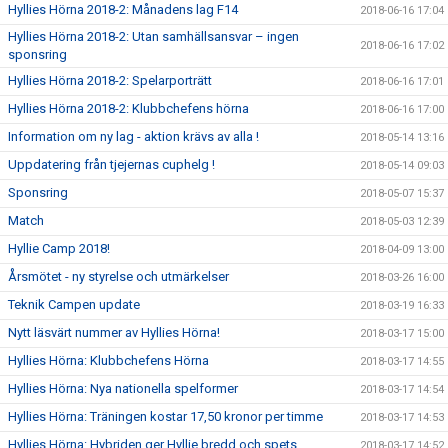
Hyllies Hörna 2018-2: Månadens lag F14
2018-06-16 17:04
Hyllies Hörna 2018-2: Utan samhällsansvar – ingen
2018-06-16 17:02
sponsring
Hyllies Hörna 2018-2: Spelarporträtt
2018-06-16 17:01
Hyllies Hörna 2018-2: Klubbchefens hörna
2018-06-16 17:00
Information om ny lag - aktion krävs av alla !
2018-05-14 13:16
Uppdatering från tjejernas cuphelg !
2018-05-14 09:03
Sponsring
2018-05-07 15:37
Match
2018-05-03 12:39
Hyllie Camp 2018!
2018-04-09 13:00
Årsmötet - ny styrelse och utmärkelser
2018-03-26 16:00
Teknik Campen update
2018-03-19 16:33
Nytt läsvärt nummer av Hyllies Hörna!
2018-03-17 15:00
Hyllies Hörna: Klubbchefens Hörna
2018-03-17 14:55
Hyllies Hörna: Nya nationella spelformer
2018-03-17 14:54
Hyllies Hörna: Träningen kostar 17,50 kronor per timme
2018-03-17 14:53
Hyllies Hörna: Hybriden ger Hyllie bredd och spets
2018-03-17 14:52