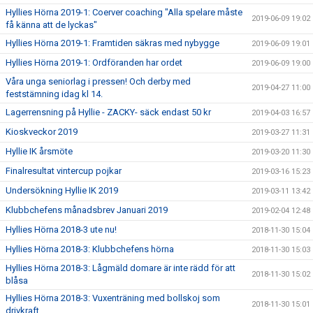
Hyllies Hörna 2019-1: Coerver coaching "Alla spelare måste
2019-06-09 19:02
få känna att de lyckas"
Hyllies Hörna 2019-1: Framtiden säkras med nybygge
2019-06-09 19:01
Hyllies Hörna 2019-1: Ordföranden har ordet
2019-06-09 19:00
Våra unga seniorlag i pressen! Och derby med
2019-04-27 11:00
feststämning idag kl 14.
Lagerrensning på Hyllie - ZACKY- säck endast 50 kr
2019-04-03 16:57
Kioskveckor 2019
2019-03-27 11:31
Hyllie IK årsmöte
2019-03-20 11:30
Finalresultat vintercup pojkar
2019-03-16 15:23
Undersökning Hyllie IK 2019
2019-03-11 13:42
Klubbchefens månadsbrev Januari 2019
2019-02-04 12:48
Hyllies Hörna 2018-3 ute nu!
2018-11-30 15:04
Hyllies Hörna 2018-3: Klubbchefens hörna
2018-11-30 15:03
Hyllies Hörna 2018-3: Lågmäld domare är inte rädd för att
2018-11-30 15:02
blåsa
Hyllies Hörna 2018-3: Vuxenträning med bollskoj som
2018-11-30 15:01
drivkraft