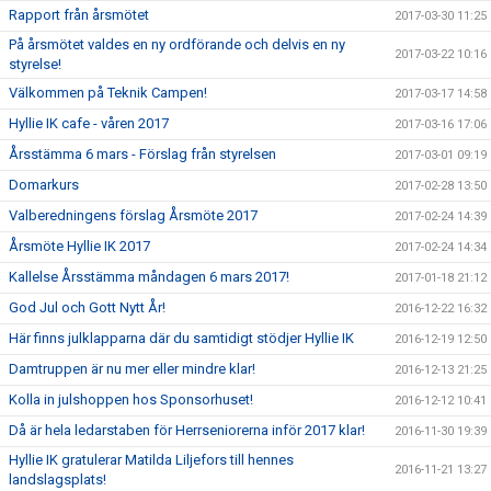
Rapport från årsmötet
2017-03-30 11:25
På årsmötet valdes en ny ordförande och delvis en ny
2017-03-22 10:16
styrelse!
Välkommen på Teknik Campen!
2017-03-17 14:58
Hyllie IK cafe - våren 2017
2017-03-16 17:06
Årsstämma 6 mars - Förslag från styrelsen
2017-03-01 09:19
Domarkurs
2017-02-28 13:50
Valberedningens förslag Årsmöte 2017
2017-02-24 14:39
Årsmöte Hyllie IK 2017
2017-02-24 14:34
Kallelse Årsstämma måndagen 6 mars 2017!
2017-01-18 21:12
God Jul och Gott Nytt År!
2016-12-22 16:32
Här finns julklapparna där du samtidigt stödjer Hyllie IK
2016-12-19 12:50
Damtruppen är nu mer eller mindre klar!
2016-12-13 21:25
Kolla in julshoppen hos Sponsorhuset!
2016-12-12 10:41
Då är hela ledarstaben för Herrseniorerna inför 2017 klar!
2016-11-30 19:39
Hyllie IK gratulerar Matilda Liljefors till hennes
2016-11-21 13:27
landslagsplats!