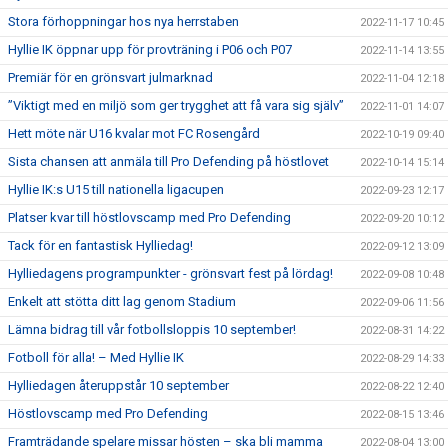
Stora förhoppningar hos nya herrstaben
2022-11-17 10:45
Hyllie IK öppnar upp för provträning i P06 och P07
2022-11-14 13:55
Premiär för en grönsvart julmarknad
2022-11-04 12:18
”Viktigt med en miljö som ger trygghet att få vara sig själv”
2022-11-01 14:07
Hett möte när U16 kvalar mot FC Rosengård
2022-10-19 09:40
Sista chansen att anmäla till Pro Defending på höstlovet
2022-10-14 15:14
Hyllie IK:s U15 till nationella ligacupen
2022-09-23 12:17
Platser kvar till höstlovscamp med Pro Defending
2022-09-20 10:12
Tack för en fantastisk Hylliedag!
2022-09-12 13:09
Hylliedagens programpunkter - grönsvart fest på lördag!
2022-09-08 10:48
Enkelt att stötta ditt lag genom Stadium
2022-09-06 11:56
Lämna bidrag till vår fotbollsloppis 10 september!
2022-08-31 14:22
Fotboll för alla! – Med Hyllie IK
2022-08-29 14:33
Hylliedagen återuppstår 10 september
2022-08-22 12:40
Höstlovscamp med Pro Defending
2022-08-15 13:46
Framträdande spelare missar hösten – ska bli mamma
2022-08-04 13:00