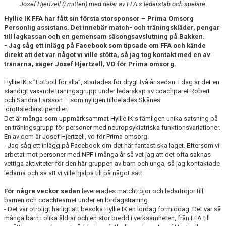
Josef Hjertzell (i mitten) med delar av FFA:s ledarstab och spelare.
KIOSKEN
Hyllie IK FFA har fått sin första storsponsor – Prima Omsorg
Personlig assistans. Det innebär match- och träningskläder, pengar
SPONSORER
till lagkassan och en gemensam säsongsavslutning på Bakken.
- Jag såg ett inlägg på Facebook som tipsade om FFA och kände
HYLLIEDAGEN
direkt att det var något vi ville stötta, så jag tog kontakt med en av
tränarna, säger Josef Hjertzell, VD för Prima omsorg.
FÖR BESÖKARE
Hyllie IK:s ”Fotboll för alla”, startades för drygt två år sedan. I dag är det en
ständigt växande träningsgrupp under ledarskap av coachparet Robert
MEDLEMSKAP
och Sandra Larsson – som nyligen tilldelades Skånes
idrottsledarstipendier.
Det är många som uppmärksammat Hyllie IK:s tämligen unika satsning på
en träningsgrupp för personer med neuropsykiatriska funktionsvariationer.
En av dem är Josef Hjertzell, vd för Prima omsorg.
- Jag såg ett inlägg på Facebook om det här fantastiska laget. Eftersom vi
arbetat mot personer med NPF i många år så vet jag att det ofta saknas
vettiga aktiviteter för den här gruppen av barn och unga, så jag kontaktade
ledarna och sa att vi ville hjälpa till på något sätt.
För några veckor sedan
levererades matchtröjor och ledartröjor till
barnen och coachteamet under en lördagsträning.
- Det var otroligt härligt att besöka Hyllie IK en lördag förmiddag. Det var så
många barn i olika åldrar och en stor bredd i verksamheten, från FFA till