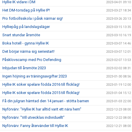
Hyllie IK vidare i DM
2023-04-01 09:10
Het DM-torsdag på Hyllie IP!
2023-03-27 18:34
Pro fotbollsskola i påsk närmar sig!
2023-03-26 20:13
Hylliepåg på landslagsläger
2023-03-15 13:35
Snart stundar årsmöte
2023-03-10 16:19
Boka hotell - gynna Hyllie IK
2023-03-07 14:46
Det börjar närma sig seriestart!
2023-03-07 12:01
Påsklovscamp med Pro Defending
2023-02-07 13:53
Inbjudan till årsmöte 2023
2023-02-02 08:31
Ingen höjning av träningsavgifter 2023
2023-01-30 08:56
Hyllie IK söker spelare födda 2016 till flicklag!
2023-01-19 12:00
Hyllie IK söker spelare födda 2015 till flicklag!
2023-01-04 15:12
Få din julgran hämtad den 14 januari - stötta barnen
2023-01-03 22:00
Nyförvärv: "Hyllie IK har alltid varit ett nära hem"
2022-12-23 08:00
Nyförvärv: "Vill utvecklas individuellt"
2022-12-22 08:00
Nyförvärv: Fanny återvänder till Hyllie IK
2022-12-21 08:00