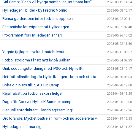
Girl Camp: ”Peab vill bygga samhällen, inte bara hus”
2023-08-11 14:34
Hylliedagen i bilder - by Fredrik Norrlid
2023-06-08 12:17
Rensa garderoben inför fotbollsloppisen!
2023-06-02 09:41
Fantastiska lotteripriser på Hylliedagen
2023-06-02 07:48
Programmet för Hylliedagen är här!
2023-05-26 10:02
2023-05-22 11:56
Yngsta tjejlaget i lyckad matchdebut
2023-05-11 08:27
Fotbollströjorna får ett nytt liv på Balkan
2023-05-04 09:23
Unik scoutingutbildning med IPSO och Hyllie IK
2023-05-03 10:17
Het fotbollssöndag för Hyllie IK-lagen - kom och stötta
2023-04-30 08:04
Boka din plats till PEAB Girl Camp
2023-04-28 12:00
Rejäl rabatt på fotbollsskor i helgen
2023-04-28 11:25
Dags för Coerver Hyllie IK Summer camp!
2023-04-26 19:00
Fler Hyllieprodukter till landslagssamling!
2023-04-20 12:26
Ordförande: Mycket bättre än förr - och nu accelererar vi
2023-04-19 12:53
Hylliedagen närmar sig!
2023-04-13 11:37