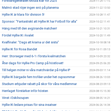
Försvarsgeneralen Moula klar för 2025
2024-11-24 17:15
Malmö stad röjer ingen snö på planerna
2024-11-22 13:50
Hyllie IK är klara för division 5!
2024-10-28 11:47
Sponsor: ”Fantastiskt att Hyllie IK har Fotboll för alla”
2024-10-22 11:41
Häng med till den avgörande matchen!
2024-10-21 10:31
Fördel Hyllie IK i kvalet
2024-10-20 11:49
Kvalfinaler: ”Dags att krama ur det sista”
2024-10-18 08:18
Hyllie IK för Rosa Bandet
2024-10-11 09:13
Herr: Storseger med 6-1 i första kvalmatchen
2024-10-09 23:32
Åter dags för Hyllie Pro Camp på höstlovet!
2024-09-25 06:20
Till helgen möter ni våra matchvärdar på Hyllie IP
2024-09-03 11:14
Hyllie IK bärgade fem troféer under het cupsommar
2024-08-26 13:03
Stadium erbjuder rabatt på skor för våra medlemmar
2024-08-23 09:13
Herrlaget förstärker inför hösten
2024-08-15 15:30
Vinst i Eskilscupen
2024-08-05 14:21
Hyllie IK-ledare prisas för sina insatser
2024-06-26 14:34