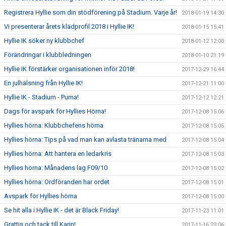
Registrera Hyllie som din stödförening på Stadium. Varje år!
2018-01-19 14:30
Vi presenterar årets klädprofil 2018 i Hyllie IK!
2018-01-15 15:41
Hyllie IK söker ny klubbchef
2018-01-12 12:00
Förändringar i klubbledningen
2018-01-10 21:19
Hyllie IK förstärker organisationen inför 2018!
2017-12-29 16:44
En julhälsning från Hyllie IK!
2017-12-21 11:00
Hyllie IK - Stadium - Puma!
2017-12-12 12:21
Dags för avspark för Hyllies Hörna!
2017-12-08 15:06
Hyllies hörna: Klubbchefens hörna
2017-12-08 15:05
Hyllies hörna: Tips på vad man kan avlasta tränarna med
2017-12-08 15:04
Hyllies hörna: Att hantera en ledarkris
2017-12-08 15:03
Hyllies hörna: Månadens lag F09/10
2017-12-08 15:02
Hyllies hörna: Ordföranden har ordet
2017-12-08 15:01
Avspark för Hyllies hörna
2017-12-08 15:00
Se hit alla i Hyllie IK - det är Black Friday!
2017-11-23 11:01
Grattis och tack till Karin!
2017-11-16 23:06