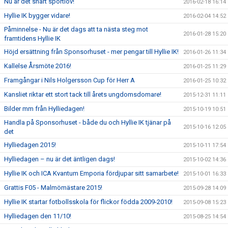
Nu är det snart sportlov!
2016-02-18 16:14
Hyllie IK bygger vidare!
2016-02-04 14:52
Påminnelse - Nu är det dags att ta nästa steg mot
2016-01-28 15:20
framtidens Hyllie IK
Höjd ersättning från Sponsorhuset - mer pengar till Hyllie IK!
2016-01-26 11:34
Kallelse Årsmöte 2016!
2016-01-25 11:29
Framgångar i Nils Holgersson Cup för Herr A
2016-01-25 10:32
Kansliet riktar ett stort tack till årets ungdomsdomare!
2015-12-31 11:11
Bilder mm från Hylliedagen!
2015-10-19 10:51
Handla på Sponsorhuset - både du och Hyllie IK tjänar på
2015-10-16 12:05
det
Hylliedagen 2015!
2015-10-11 17:54
Hylliedagen – nu är det äntligen dags!
2015-10-02 14:36
Hyllie IK och ICA Kvantum Emporia fördjupar sitt samarbete!
2015-10-01 16:33
Grattis F05 - Malmömästare 2015!
2015-09-28 14:09
Hyllie IK startar fotbollsskola för flickor födda 2009-2010!
2015-09-08 15:23
Hylliedagen den 11/10!
2015-08-25 14:54