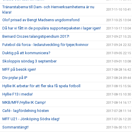
Tränarstaberna till Dam- och Herrverksamheterna är nu
2017-11-10 10:41
klara!
Olof prisad av Bengt Madsens ungdomsfond
2017-10-25 13:04
Då har vi fått in de populära supporterpaketen i lager igen!
2017-10-17 13:04
Bernard Crozes talangstipendium 2017!
2017-09-27 15:25
Futebol dá forca - ledarutveckling för tjejer/kvinnor
2017-09-24 22:32
Duktig på att kommunicera?
2017-09-05 22:15
Skoloppis söndag 3 september
2017-09-01 13:08
MFF på besök igen!
2017-08-28 16:42
Div prylar på IP
2017-08-24 09:44
Hyllie IK arbetar för att fler ska få spela fotboll
2017-08-15 15:56
Hyllie F13 i media!
2017-08-15 10:30
MKB/MFF/Hyllie IK Camp!
2017-08-14 16:17
Café - lagfördelning hösten
2017-07-28 11:14
MFF U21 - Jönköping Södra idag!
2017-07-26 12:20
Sommarstängt!
2017-06-30 15:11