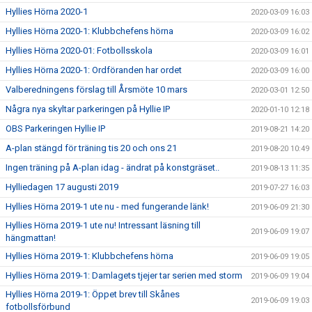
Hyllies Hörna 2020-1
2020-03-09 16:03
Hyllies Hörna 2020-1: Klubbchefens hörna
2020-03-09 16:02
Hyllies Hörna 2020-01: Fotbollsskola
2020-03-09 16:01
Hyllies Hörna 2020-1: Ordföranden har ordet
2020-03-09 16:00
Valberedningens förslag till Årsmöte 10 mars
2020-03-01 12:50
Några nya skyltar parkeringen på Hyllie IP
2020-01-10 12:18
OBS Parkeringen Hyllie IP
2019-08-21 14:20
A-plan stängd för träning tis 20 och ons 21
2019-08-20 10:49
Ingen träning på A-plan idag - ändrat på konstgräset..
2019-08-13 11:35
Hylliedagen 17 augusti 2019
2019-07-27 16:03
Hyllies Hörna 2019-1 ute nu - med fungerande länk!
2019-06-09 21:30
Hyllies Hörna 2019-1 ute nu! Intressant läsning till
2019-06-09 19:07
hängmattan!
Hyllies Hörna 2019-1: Klubbchefens hörna
2019-06-09 19:05
Hyllies Hörna 2019-1: Damlagets tjejer tar serien med storm
2019-06-09 19:04
Hyllies Hörna 2019-1: Öppet brev till Skånes
2019-06-09 19:03
fotbollsförbund