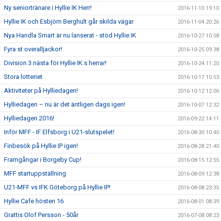
Ny seniortränare i Hyllie IK Herr!
2016-11-10 19:10
Hyllie IK och Esbjörn Berghult går skilda vägar
2016-11-04 20:26
Nya Handla Smart är nu lanserat - stöd Hyllie IK
2016-10-27 10:58
Fyra st overalljackor!
2016-10-25 09:38
Division 3 nästa för Hyllie IK:s herrar!
2016-10-24 11:20
Stora lotteriet
2016-10-17 10:53
Aktiviteter på Hylliedagen!
2016-10-12 12:06
Hylliedagen – nu är det äntligen dags igen!
2016-10-07 12:32
Hylliedagen 2016!
2016-09-22 14:11
Inför MFF - IF Elfsborg i U21-slutspelet!
2016-08-30 10:40
Finbesök på Hyllie IP igen!
2016-08-28 21:40
Framgångar i Borgeby Cup!
2016-08-15 12:55
MFF startuppställning
2016-08-09 12:38
U21-MFF vs IFK Göteborg på Hyllie IP!
2016-08-08 23:35
Hyllie Cafe hösten 16
2016-08-01 08:39
Grattis Olof Persson - 50år
2016-07-08 08:23