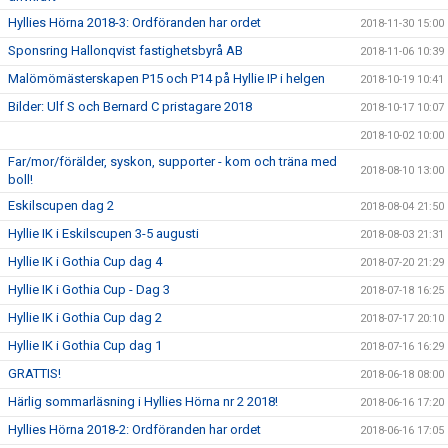
Hyllies Hörna 2018-3: Ordföranden har ordet
2018-11-30 15:00
Sponsring Hallonqvist fastighetsbyrå AB
2018-11-06 10:39
Malömömästerskapen P15 och P14 på Hyllie IP i helgen
2018-10-19 10:41
Bilder: Ulf S och Bernard C pristagare 2018
2018-10-17 10:07
2018-10-02 10:00
Far/mor/förälder, syskon, supporter - kom och träna med
2018-08-10 13:00
boll!
Eskilscupen dag 2
2018-08-04 21:50
Hyllie IK i Eskilscupen 3-5 augusti
2018-08-03 21:31
Hyllie IK i Gothia Cup dag 4
2018-07-20 21:29
Hyllie IK i Gothia Cup - Dag 3
2018-07-18 16:25
Hyllie IK i Gothia Cup dag 2
2018-07-17 20:10
Hyllie IK i Gothia Cup dag 1
2018-07-16 16:29
GRATTIS!
2018-06-18 08:00
Härlig sommarläsning i Hyllies Hörna nr 2 2018!
2018-06-16 17:20
Hyllies Hörna 2018-2: Ordföranden har ordet
2018-06-16 17:05