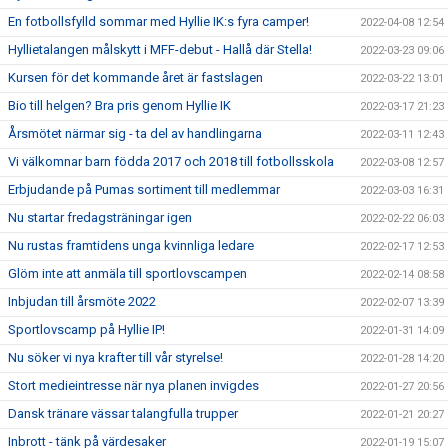
En fotbollsfylld sommar med Hyllie IK:s fyra camper!
2022-04-08 12:54
Hyllietalangen målskytt i MFF-debut - Hallå där Stella!
2022-03-23 09:06
Kursen för det kommande året är fastslagen
2022-03-22 13:01
Bio till helgen? Bra pris genom Hyllie IK
2022-03-17 21:23
Årsmötet närmar sig - ta del av handlingarna
2022-03-11 12:43
Vi välkomnar barn födda 2017 och 2018 till fotbollsskola
2022-03-08 12:57
Erbjudande på Pumas sortiment till medlemmar
2022-03-03 16:31
Nu startar fredagsträningar igen
2022-02-22 06:03
Nu rustas framtidens unga kvinnliga ledare
2022-02-17 12:53
Glöm inte att anmäla till sportlovscampen
2022-02-14 08:58
Inbjudan till årsmöte 2022
2022-02-07 13:39
Sportlovscamp på Hyllie IP!
2022-01-31 14:09
Nu söker vi nya krafter till vår styrelse!
2022-01-28 14:20
Stort medieintresse när nya planen invigdes
2022-01-27 20:56
Dansk tränare vässar talangfulla trupper
2022-01-21 20:27
Inbrott - tänk på värdesaker
2022-01-19 15:07