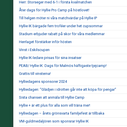
Herr: Storseger med 6-1 i första kvalmatchen
Åter dags för Hyllie Pro Camp på höstlovet!
Till helgen möter ni våra matchvärdar på Hyllie IP
Hyllie IK bärgade fem troféer under het cupsommar
Stadium erbjuder rabatt på skor för våra medlemmar
Herrlaget förstärker inför hösten
Vinst i Eskilscupen
Hyllie IK-ledare prisas för sina insatser
PEAB/ Hyllie IK: Dags för Malmös häftigaste tjejcamp!
Grattis till vinsterna!
Hylliedagens sponsorer 2024
Hylliedagen: ”Glädjen i idrotten går inte att köpa för pengar”
Sista chansen att anmäla till Hyllie Camp
Hyllie + är ett plus för alla som vill träna mer!
Hylliedagen – årets grönsvarta familjefest är tillbaka
VM-guldmedaljören som sponsrar Hyllie IK