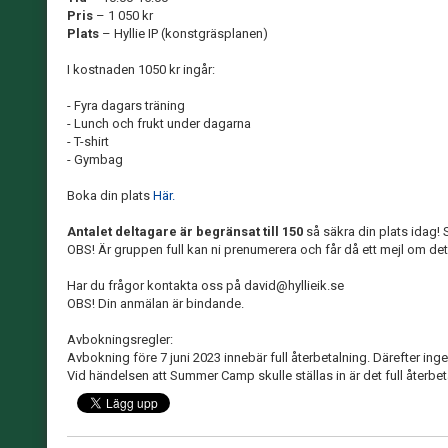
Pris
– 1 050 kr
Plats
– Hyllie IP (konstgräsplanen)
I kostnaden 1050 kr ingår:
- Fyra dagars träning
- Lunch och frukt under dagarna
- T-shirt
- Gymbag
Boka din plats
Här.
Antalet deltagare är begränsat till 150
så säkra din plats idag!
OBS! Är gruppen full kan ni prenumerera och får då ett mejl om det 
Har du frågor kontakta oss på david@hyllieik.se
OBS! Din anmälan är bindande.
Avbokningsregler:
Avbokning före 7 juni 2023 innebär full återbetalning. Därefter inge
Vid händelsen att Summer Camp skulle ställas in är det full återbet