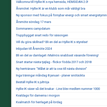
Välkomna till Hyllie IK:s nya hemsida, HEMSIDAN 2.0!
Årsmötet: Hyllie IK är en klubb som mår väldigt bra
Ny sponsor med fokus på förnybar energi och smart energistyrni
Årsmöte söndag 17 mars
Sommarens campdatum
Truppbygget snart redo för säsongen
Vill du göra skillnad? Bli en del av Hyllie IK:s styrelse!
Inbjudan till Årsmöte 2024
Bli en del av damlaget i Malmös snabbast växande förening!
Snart startar nästa tjejlag - flickor födda 2017 och 2018
Ny herrtränare: ”Målet är att ta oss till nästa division”
Inga träningar måndag 8 januari - planer snötäckta
Beställ Hyllie IK:s jultröja
Hyllie IK växer så det knakar - Line blev medlem nummer 1000
Kvaldags för damerna i morgon
Kvalmatch för herrlaget på lördag