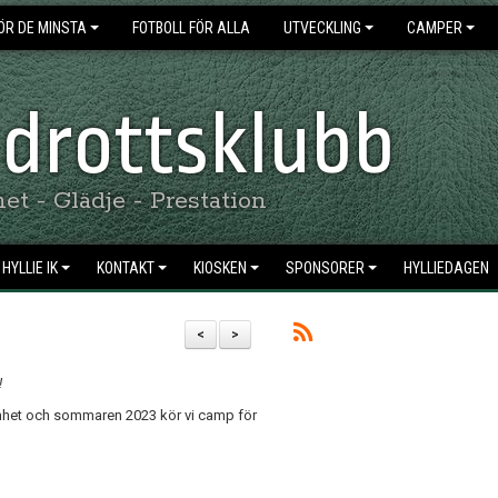
ÖR DE MINSTA
FOTBOLL FÖR ALLA
UTVECKLING
CAMPER
 Idrottsklubb
t - Glädje - Prestation
HYLLIE IK
KONTAKT
KIOSKEN
SPONSORER
HYLLIEDAGEN
<
>
!
ksamhet och sommaren 2023 kör vi camp för