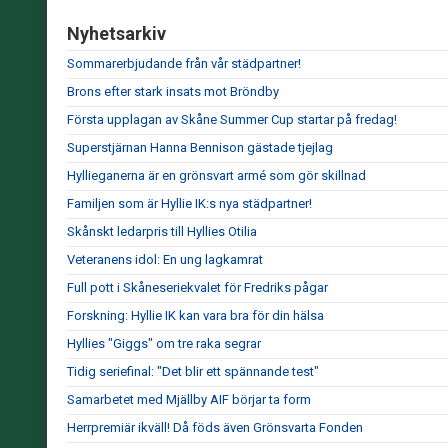
Nyhetsarkiv
Sommarerbjudande från vår städpartner!
Brons efter stark insats mot Bröndby
Första upplagan av Skåne Summer Cup startar på fredag!
Superstjärnan Hanna Bennison gästade tjejlag
Hyllieganerna är en grönsvart armé som gör skillnad
Familjen som är Hyllie IK:s nya städpartner!
Skånskt ledarpris till Hyllies Otilia
Veteranens idol: En ung lagkamrat
Full pott i Skåneseriekvalet för Fredriks pågar
Forskning: Hyllie IK kan vara bra för din hälsa
Hyllies "Giggs" om tre raka segrar
Tidig seriefinal: "Det blir ett spännande test"
Samarbetet med Mjällby AIF börjar ta form
Herrpremiär ikväll! Då föds även Grönsvarta Fonden