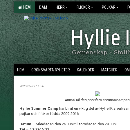
HEM
DAM
HERR
FLICKOR
POJKAR
F
Hyllie
Gemenskap - Stolthe
HEM
GRÖNSVARTA NYHETER
KALENDER
MATCHER
OM 
2023-05-22 11:56
Anmäl till den populära sommarcampen
Hyllie Summer Camp
har blivit en viktig del av Hyllie IK:s ver
pojkar och flickor födda 2009-2016.
Datum
– Måndagen den 26 Juni till torsdagen den 29 Juni
Tid
– 10:00-15:00