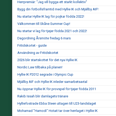
Herrpremiär: "Jag vill bygga ett starkt kollektiv"
Bygg din fotbollsframtid med Hyllie IK och Mjällby AIF!
Nu startar Hyllie IK lag för pojkar födda 2022!
Välkommen till Skåne Summer Cup!
Nu startar vi lag för tjejer födda 2021 och 2022!
Dagordning Årsmöte fredag 6 mars
Fritidskortet - guide
Användning av Fritidskortet
2026 blir startskottet för det nya Hyllie IK
Nordic Law tillbaka på planen!
Hyllie IK P2012 segrade i Olympic Cup
Mjällby AIF och Hyllie IK inleder samarbetsavtal
Nu öppnar Hyllie IK för provspel för tjejer födda 2011
Rakib Issah blir damlagets tränare
Hylliefostrade Ebba Steen uttagen till U23-landslaget
Mohamad ”Hamodi” Hotait tar över herrlaget i Hyllie IK