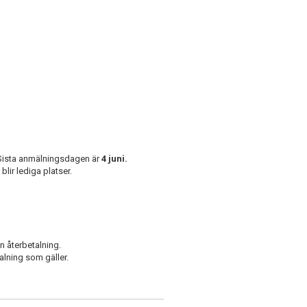
 Sista anmälningsdagen är
4 juni.
blir lediga platser.
n återbetalning.
alning som gäller.