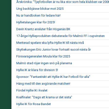
Årskrönika: "Tjejfotbollen är nu lika stor som hela klubben var 200
Ung backbjässe blickar mot 2025
Nu är handboken för ledare här!
Hyllietalangen klar för 2025!
Devin Krantz ansluter från Höganäs BK
17-årige Hyllieprodukten debuterade för Malmö FF i cupvinsten
Meriterad spelare ska lyfta Hyllie IK till nästa nivå
Skyttekungen Eric Junior lovar fortsatt succé nästa år
Försvarsgeneralen Moula klar för 2025
Malmö stad röjer ingen snö på planerna
Hyllie IK är klara för division 5!
Sponsor: ”Fantastiskt att Hyllie IK har Fotboll för alla”
Häng med till den avgörande matchen!
Fördel Hyllie IK i kvalet
Kvalfinaler: ”Dags att krama ur det sista”
Hyllie IK för Rosa Bandet