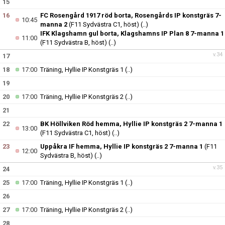
15
16
FC Rosengård 1917 röd borta, Rosengårds IP konstgräs 7-
10:45
manna 2
(F11 Sydvästra C1, höst)
(..)
IFK Klagshamn gul borta, Klagshamns IP Plan 8 7-manna 1
11:00
(F11 Sydvästra B, höst)
(..)
v.34
17
18
17:00
Träning, Hyllie IP Konstgräs 1
(..)
19
20
17:00
Träning, Hyllie IP Konstgräs 2
(..)
21
22
BK Höllviken Röd hemma, Hyllie IP konstgräs 2 7-manna 1
13:00
(F11 Sydvästra C1, höst)
(..)
23
Uppåkra IF hemma, Hyllie IP konstgräs 2 7-manna 1
(F11
12:00
Sydvästra B, höst)
(..)
v.35
24
25
17:00
Träning, Hyllie IP Konstgräs 1
(..)
26
27
17:00
Träning, Hyllie IP Konstgräs 2
(..)
28