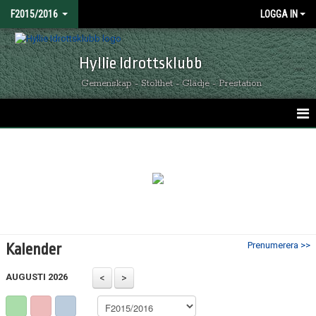
F2015/2016
LOGGA IN
Hyllie Idrottsklubb
Gemenskap - Stolthet - Glädje - Prestation
HEM
NYHETER
KALENDER
MATCHER
Prenumerera >>
Kalender
TRUPPEN
AUGUSTI 2026
BILDGALLERI