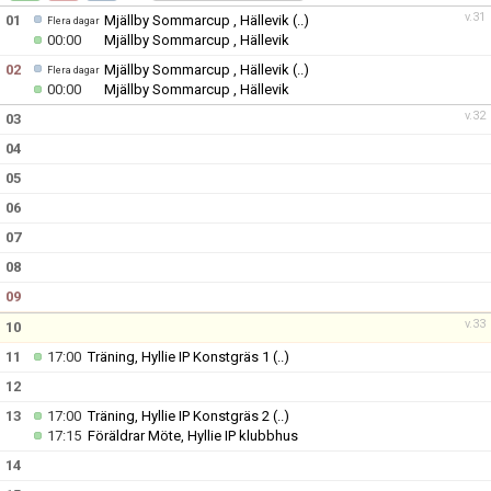
KONTAKT
v.31
01
Mjällby Sommarcup , Hällevik
(..)
Flera dagar
00:00
Mjällby Sommarcup , Hällevik
02
Mjällby Sommarcup , Hällevik
(..)
Flera dagar
00:00
Mjällby Sommarcup , Hällevik
v.32
03
04
05
06
07
08
09
v.33
10
11
17:00
Träning, Hyllie IP Konstgräs 1
(..)
12
13
17:00
Träning, Hyllie IP Konstgräs 2
(..)
17:15
Föräldrar Möte, Hyllie IP klubbhus
14