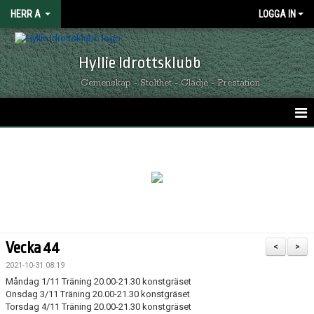
HERR A
LOGGA IN
Hyllie Idrottsklubb
Gemenskap - Stolthet - Glädje - Prestation
HEM
KALENDER
NYHETER
MATCHER
Vecka 44
<
>
TRUPPEN
2021-10-31 08:19
Måndag 1/11 Träning 20.00-21.30 konstgräset
KONTAKT
Onsdag 3/11 Träning 20.00-21.30 konstgräset
Torsdag 4/11 Träning 20.00-21.30 konstgräset