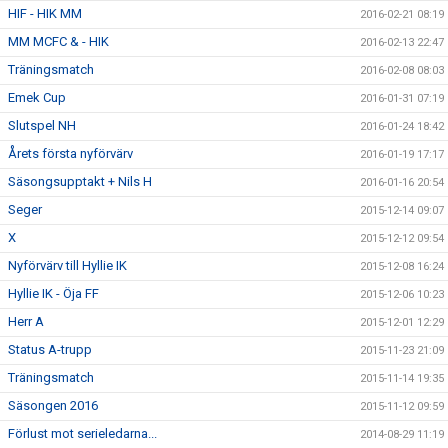
HIF - HIK MM
2016-02-21 08:19
MM MCFC & - HIK
2016-02-13 22:47
Träningsmatch
2016-02-08 08:03
Emek Cup
2016-01-31 07:19
Slutspel NH
2016-01-24 18:42
Årets första nyförvärv
2016-01-19 17:17
Säsongsupptakt + Nils H
2016-01-16 20:54
Seger
2015-12-14 09:07
X
2015-12-12 09:54
Nyförvärv till Hyllie IK
2015-12-08 16:24
Hyllie IK - Öja FF
2015-12-06 10:23
Herr A
2015-12-01 12:29
Status A-trupp
2015-11-23 21:09
Träningsmatch
2015-11-14 19:35
Säsongen 2016
2015-11-12 09:59
Förlust mot serieledarna...
2014-08-29 11:19