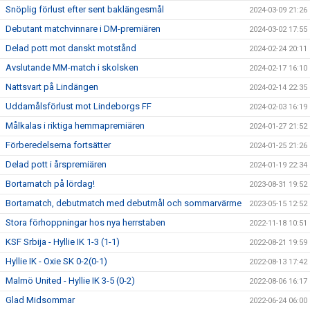
Snöplig förlust efter sent baklängesmål
2024-03-09 21:26
Debutant matchvinnare i DM-premiären
2024-03-02 17:55
Delad pott mot danskt motstånd
2024-02-24 20:11
Avslutande MM-match i skolsken
2024-02-17 16:10
Nattsvart på Lindängen
2024-02-14 22:35
Uddamålsförlust mot Lindeborgs FF
2024-02-03 16:19
Målkalas i riktiga hemmapremiären
2024-01-27 21:52
Förberedelserna fortsätter
2024-01-25 21:26
Delad pott i årspremiären
2024-01-19 22:34
Bortamatch på lördag!
2023-08-31 19:52
Bortamatch, debutmatch med debutmål och sommarvärme
2023-05-15 12:52
Stora förhoppningar hos nya herrstaben
2022-11-18 10:51
KSF Srbija - Hyllie IK 1-3 (1-1)
2022-08-21 19:59
Hyllie IK - Oxie SK 0-2(0-1)
2022-08-13 17:42
Malmö United - Hyllie IK 3-5 (0-2)
2022-08-06 16:17
Glad Midsommar
2022-06-24 06:00