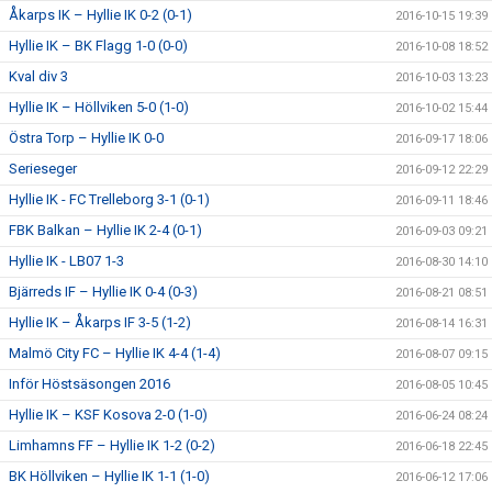
Åkarps IK – Hyllie IK 0-2 (0-1)
2016-10-15 19:39
Hyllie IK – BK Flagg 1-0 (0-0)
2016-10-08 18:52
Kval div 3
2016-10-03 13:23
Hyllie IK – Höllviken 5-0 (1-0)
2016-10-02 15:44
Östra Torp – Hyllie IK 0-0
2016-09-17 18:06
Serieseger
2016-09-12 22:29
Hyllie IK - FC Trelleborg 3-1 (0-1)
2016-09-11 18:46
FBK Balkan – Hyllie IK 2-4 (0-1)
2016-09-03 09:21
Hyllie IK - LB07 1-3
2016-08-30 14:10
Bjärreds IF – Hyllie IK 0-4 (0-3)
2016-08-21 08:51
Hyllie IK – Åkarps IF 3-5 (1-2)
2016-08-14 16:31
Malmö City FC – Hyllie IK 4-4 (1-4)
2016-08-07 09:15
Inför Höstsäsongen 2016
2016-08-05 10:45
Hyllie IK – KSF Kosova 2-0 (1-0)
2016-06-24 08:24
Limhamns FF – Hyllie IK 1-2 (0-2)
2016-06-18 22:45
BK Höllviken – Hyllie IK 1-1 (1-0)
2016-06-12 17:06