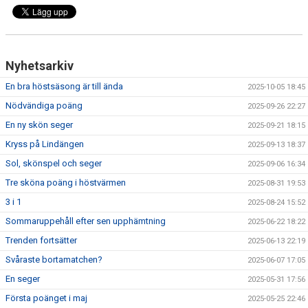
DIV 6 SYDVÄSTRA
Nyhetsarkiv
En bra höstsäsong är till ända
2025-10-05 18:45
Nödvändiga poäng
2025-09-26 22:27
En ny skön seger
2025-09-21 18:15
Kryss på Lindängen
2025-09-13 18:37
Sol, skönspel och seger
2025-09-06 16:34
Tre sköna poäng i höstvärmen
2025-08-31 19:53
3 i 1
2025-08-24 15:52
Sommaruppehåll efter sen upphämtning
2025-06-22 18:22
Trenden fortsätter
2025-06-13 22:19
Svåraste bortamatchen?
2025-06-07 17:05
En seger
2025-05-31 17:56
Första poänget i maj
2025-05-25 22:46