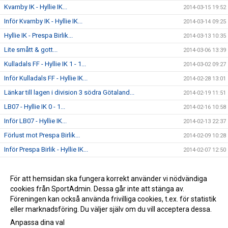
Kvarnby IK - Hyllie IK...
2014-03-15 19:52
Inför Kvarnby IK - Hyllie IK...
2014-03-14 09:25
Hyllie IK - Prespa Birlik...
2014-03-13 10:35
Lite smått & gott...
2014-03-06 13:39
Kulladals FF - Hyllie IK 1 - 1...
2014-03-02 09:27
Inför Kulladals FF - Hyllie IK...
2014-02-28 13:01
Länkar till lagen i division 3 södra Götaland...
2014-02-19 11:51
LB07 - Hyllie IK 0 - 1...
2014-02-16 10:58
Inför LB07 - Hyllie IK...
2014-02-13 22:37
Förlust mot Prespa Birlik...
2014-02-09 10:28
Inför Prespa Birlik - Hyllie IK...
2014-02-07 12:50
Välkomna till vår nya hemsida!!!
2014-02-06 10:56
Saxat från blogg 1938
För att hemsidan ska fungera korrekt använder vi nödvändiga
2014-01-20 09:51
cookies från SportAdmin. Dessa går inte att stänga av.
Jesper Rendin klar för Hyllie iK...
2013-12-18 10:05
Föreningen kan också använda frivilliga cookies, t.ex. för statistik
eller marknadsföring. Du väljer själv om du vill acceptera dessa.
Anpassa dina val