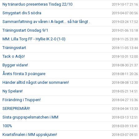
Ny tränarduo presenteras Tisdag 22/10
2019-10-17 21:16
Smygstart div.5 södra
2019-04-07 00:56
Sammanfattning av våren i A-laget... så här långt .
2019-03-24 17:52
Träningsstart Onsdag 9/1
2019-01-06 15:18
MM: Lilla Torg FF - Hyllie IK 2-0 (1-0)
2018-11-25 23:30
Träningsstart
2018-11-05 13:44
Tack o Adjö!
2018-10-31 12:00
Bygger vidare!
2018-08-30 21:37
Årets första 3 poängare
2018-08-11 20:26
Händer alltid något under sommaren!
2018-08-08 12:30
Ny Spelare!
2018-05-21 14:51
Förändring i Truppen!
2018-04-27 15:36
SERIEPREMIÄR!
2018-04-04 13:33
Sista gruppspelsmatchen i MM
2018-03-13 12:51
100%
2018-03-09 13:41
Kvartsfinalen i MM uppskjuten!
2018-03-07 09:51