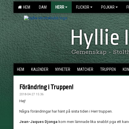
HEM
DAM
HERR
FLICKOR
POJKAR
F
Hyllie
Gemenskap - Stolthe
HEM
KALENDER
NYHETER
MATCHER
TRUPPEN
KO
Förändring i Truppen!
2018-04-27 15:36
Hej!
Några förändringar har hänt på sista tiden i Herr truppen.
Jean-Jaques Djonga
kom men lämnade lika snabbt pga ett kan