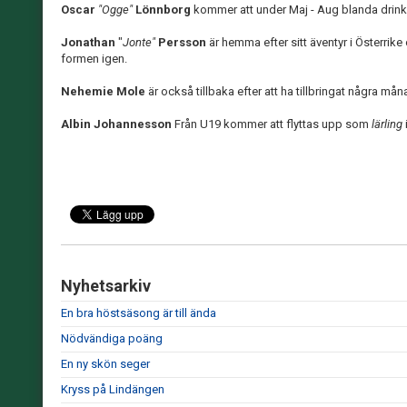
Oscar
"Ogge"
Lönnborg
kommer att under Maj - Aug blanda drinka
Jonathan
"
Jonte"
Persson
är hemma efter sitt äventyr i Österrike 
formen igen.
Nehemie Mole
är också tillbaka efter att ha tillbringat några m
Albin Johannesson
Från U19 kommer att flyttas upp som
lärling
Nyhetsarkiv
En bra höstsäsong är till ända
Nödvändiga poäng
En ny skön seger
Kryss på Lindängen