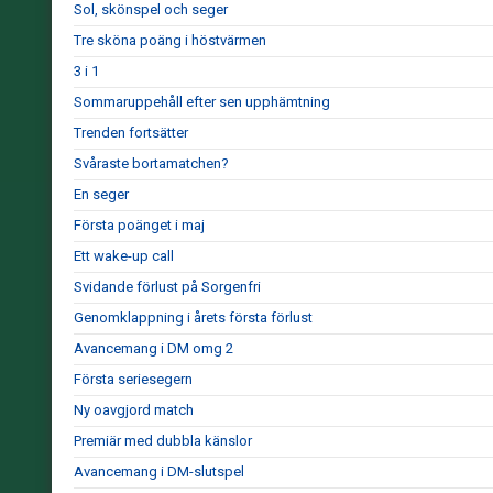
Sol, skönspel och seger
Tre sköna poäng i höstvärmen
3 i 1
Sommaruppehåll efter sen upphämtning
Trenden fortsätter
Svåraste bortamatchen?
En seger
Första poänget i maj
Ett wake-up call
Svidande förlust på Sorgenfri
Genomklappning i årets första förlust
Avancemang i DM omg 2
Första seriesegern
Ny oavgjord match
Premiär med dubbla känslor
Avancemang i DM-slutspel