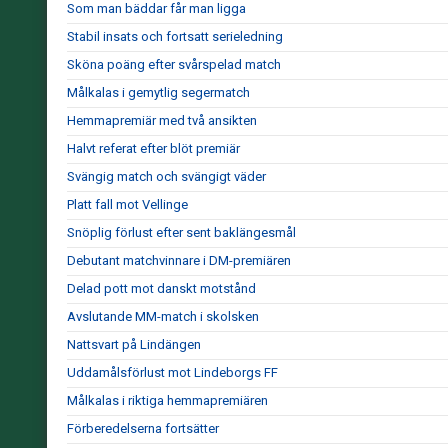
Som man bäddar får man ligga
Stabil insats och fortsatt serieledning
Sköna poäng efter svårspelad match
Målkalas i gemytlig segermatch
Hemmapremiär med två ansikten
Halvt referat efter blöt premiär
Svängig match och svängigt väder
Platt fall mot Vellinge
Snöplig förlust efter sent baklängesmål
Debutant matchvinnare i DM-premiären
Delad pott mot danskt motstånd
Avslutande MM-match i skolsken
Nattsvart på Lindängen
Uddamålsförlust mot Lindeborgs FF
Målkalas i riktiga hemmapremiären
Förberedelserna fortsätter