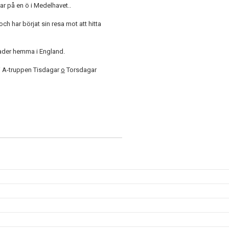
r på en ö i Medelhavet..
och har börjat sin resa mot att hitta
ånader hemma i England.
i A-truppen Tisdagar
o
Torsdagar