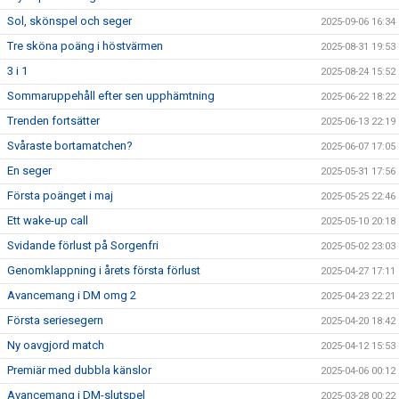
Sol, skönspel och seger
2025-09-06 16:34
Tre sköna poäng i höstvärmen
2025-08-31 19:53
3 i 1
2025-08-24 15:52
Sommaruppehåll efter sen upphämtning
2025-06-22 18:22
Trenden fortsätter
2025-06-13 22:19
Svåraste bortamatchen?
2025-06-07 17:05
En seger
2025-05-31 17:56
Första poänget i maj
2025-05-25 22:46
Ett wake-up call
2025-05-10 20:18
Svidande förlust på Sorgenfri
2025-05-02 23:03
Genomklappning i årets första förlust
2025-04-27 17:11
Avancemang i DM omg 2
2025-04-23 22:21
Första seriesegern
2025-04-20 18:42
Ny oavgjord match
2025-04-12 15:53
Premiär med dubbla känslor
2025-04-06 00:12
Avancemang i DM-slutspel
2025-03-28 00:22