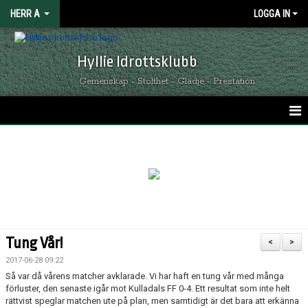
HERR A
LOGGA IN
Hyllie Idrottsklubb
Gemenskap - Stolthet - Glädje - Prestation
HEM
KALENDER
NYHETER
MATCHER
Tung Vår!
<
>
TRUPPEN
2017-06-28 09:22
Så var då vårens matcher avklarade. Vi har haft en tung vår med många
KONTAKT
förluster, den senaste igår mot Kulladals FF 0-4. Ett resultat som inte helt
rättvist speglar matchen ute på plan, men samtidigt är det bara att erkänna