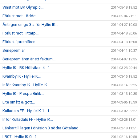
Vinst mot BK Olympic...
2014-05-18 19:52
Förlust mot Lödde...
2014-05-04 21:11
Äntligen en go 3:a för Hyllie IK...
2014-04-27 10:03
Förlust mot Hittarp...
2014-04-18 20:06
Förlust i premiären...
2014-04-13 16:00
Seriepremiär
2014-04-11 10:37
Seriepremiären är ett faktum...
2014-04-07 12:35
Hyllie IK - BK Höllviken 4 - 1...
2014-03-23 20:44
Kvarnby IK - Hyllie IK...
2014-03-15 19:52
Inför Kvarnby IK - Hyllie IK...
2014-03-14 09:25
Hyllie IK - Prespa Birlik...
2014-03-13 10:35
Lite smått & gott...
2014-03-06 13:39
Kulladals FF - Hyllie IK 1 - 1...
2014-03-02 09:27
Inför Kulladals FF - Hyllie IK...
2014-02-28 13:01
Länkar till lagen i division 3 södra Götaland...
2014-02-19 11:51
LB07 - Hyllie IK 0 - 1...
2014-02-16 10:58