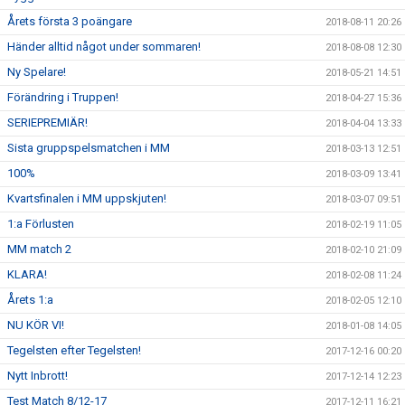
Årets första 3 poängare
2018-08-11 20:26
Händer alltid något under sommaren!
2018-08-08 12:30
Ny Spelare!
2018-05-21 14:51
Förändring i Truppen!
2018-04-27 15:36
SERIEPREMIÄR!
2018-04-04 13:33
Sista gruppspelsmatchen i MM
2018-03-13 12:51
100%
2018-03-09 13:41
Kvartsfinalen i MM uppskjuten!
2018-03-07 09:51
1:a Förlusten
2018-02-19 11:05
MM match 2
2018-02-10 21:09
KLARA!
2018-02-08 11:24
Årets 1:a
2018-02-05 12:10
NU KÖR VI!
2018-01-08 14:05
Tegelsten efter Tegelsten!
2017-12-16 00:20
Nytt Inbrott!
2017-12-14 12:23
Test Match 8/12-17
2017-12-11 16:21