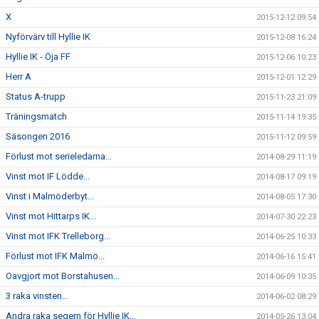
X
2015-12-12 09:54
Nyförvärv till Hyllie IK
2015-12-08 16:24
Hyllie IK - Öja FF
2015-12-06 10:23
Herr A
2015-12-01 12:29
Status A-trupp
2015-11-23 21:09
Träningsmatch
2015-11-14 19:35
Säsongen 2016
2015-11-12 09:59
Förlust mot serieledarna...
2014-08-29 11:19
Vinst mot IF Lödde...
2014-08-17 09:19
Vinst i Malmöderbyt...
2014-08-05 17:30
Vinst mot Hittarps IK...
2014-07-30 22:23
Vinst mot IFK Trelleborg...
2014-06-25 10:33
Förlust mot IFK Malmö...
2014-06-16 15:41
Oavgjort mot Borstahusen...
2014-06-09 10:35
3 raka vinsten...
2014-06-02 08:29
Andra raka segern för Hyllie IK…
2014-05-26 13:04