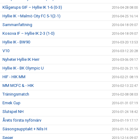
Klågerups GIF – Hyllie IK 1-6 (0-3)
2016-04-28 08:00
Hyllie IK –Malmö City FC 5-1(2-1)
2016-04-25 16:14
Sammanfattning
2016-04-18 09:07
Kosova IF – Hyllie IK 2-3 (1-0)
2016-04-18 09:07
Hyllie IK - BW90
2016-03-20 13:53
V10
2016-03-12 20:28
Nyheter Hyllie IK Herr
2016-03-06 09:17
Hyllie IK - BK Olympic U
2016-02-26 21:15
HIF - HIK MM
2016-02-21 08:19
MM MCFC & - HIK
2016-02-13 22:47
Träningsmatch
2016-02-08 08:03
Emek Cup
2016-01-31 07:19
Slutspel NH
2016-01-24 18:42
Årets första nyförvärv
2016-01-19 17:17
Säsongsupptakt + Nils H
2016-01-16 20:54
Seger
2015-12-14 09:07