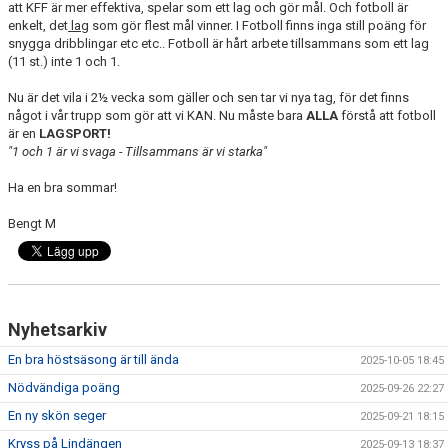
att KFF är mer effektiva, spelar som ett lag och gör mål. Och fotboll är
DIV 6 SYDVÄSTRA
enkelt, det
lag
som gör flest mål vinner. I Fotboll finns inga still poäng för
snygga dribblingar etc etc.. Fotboll är hårt arbete tillsammans som ett lag
(11 st.) inte 1 och 1.
Nu är det vila i 2½ vecka som gäller och sen tar vi nya tag, för det finns
något i vår trupp som gör att vi KAN. Nu måste bara
ALLA
förstå att fotboll
är en
LAGSPORT!
"1 och 1 är vi svaga - Tillsammans är vi starka"
Ha en bra sommar!
Bengt M
Nyhetsarkiv
En bra höstsäsong är till ända
2025-10-05 18:45
Nödvändiga poäng
2025-09-26 22:27
En ny skön seger
2025-09-21 18:15
Kryss på Lindängen
2025-09-13 18:37