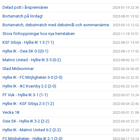
Delad pott i årspremiären
2024-01-19 22:34
Bortamatch på lördag!
2023-08-31 19:52
Bortamatch, debutmatch med debutmål och sommarvärme
2023-05-15 12:52
Stora förhoppningar hos nya herrstaben
2022-11-18 10:51
KSF Srbija - Hyllie IK 1-3 (1-1)
2022-08-21 19:59
Hyllie IK - Oxie SK 0-2(0-1)
2022-08-13 17:42
Malmö United - Hyllie IK 3-5 (0-2)
2022-08-06 16:17
Glad Midsommar
2022-06-24 06:00
Hyllie IK - FC Möjligheten 3-0 (2-0)
2022-06-22 22:42
Hyllie IK - AC Kvarnby 2-2 (2-0)
2022-05-22 16:01
FF Vuk - Hyllie IK 3-1 (1-1)
2022-05-07 15:24
Hyllie IK - KSF Srbija 2-3 (1-2)
2022-05-04 22:46
Vecka 18
2022-05-01 21:08
Oxie SK - Hyllie IK 3-2 (2-2)
2022-04-29 22:27
Hyllie IK - Malmö United 6-2 (2-2)
2022-04-24 17:23
FC Möjligheten - Hyllie IK 2-1 (2-0)
2022-04-17 16:14