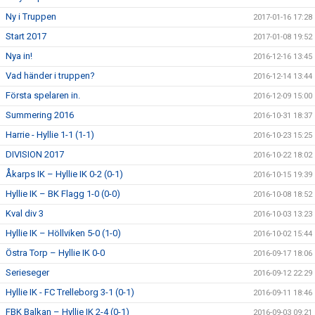
Ny i Truppen
2017-01-16 17:28
Start 2017
2017-01-08 19:52
Nya in!
2016-12-16 13:45
Vad händer i truppen?
2016-12-14 13:44
Första spelaren in.
2016-12-09 15:00
Summering 2016
2016-10-31 18:37
Harrie - Hyllie 1-1 (1-1)
2016-10-23 15:25
DIVISION 2017
2016-10-22 18:02
Åkarps IK – Hyllie IK 0-2 (0-1)
2016-10-15 19:39
Hyllie IK – BK Flagg 1-0 (0-0)
2016-10-08 18:52
Kval div 3
2016-10-03 13:23
Hyllie IK – Höllviken 5-0 (1-0)
2016-10-02 15:44
Östra Torp – Hyllie IK 0-0
2016-09-17 18:06
Serieseger
2016-09-12 22:29
Hyllie IK - FC Trelleborg 3-1 (0-1)
2016-09-11 18:46
FBK Balkan – Hyllie IK 2-4 (0-1)
2016-09-03 09:21