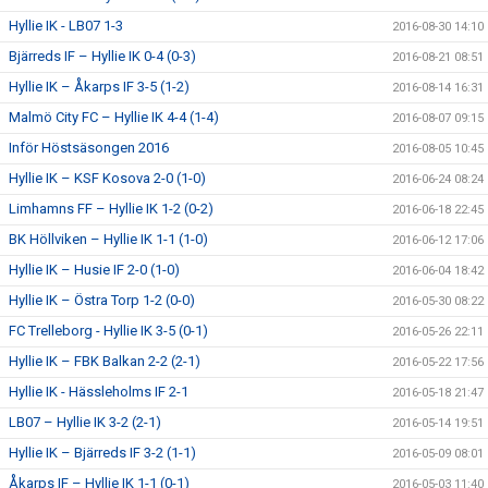
Hyllie IK - LB07 1-3
2016-08-30 14:10
Bjärreds IF – Hyllie IK 0-4 (0-3)
2016-08-21 08:51
Hyllie IK – Åkarps IF 3-5 (1-2)
2016-08-14 16:31
Malmö City FC – Hyllie IK 4-4 (1-4)
2016-08-07 09:15
Inför Höstsäsongen 2016
2016-08-05 10:45
Hyllie IK – KSF Kosova 2-0 (1-0)
2016-06-24 08:24
Limhamns FF – Hyllie IK 1-2 (0-2)
2016-06-18 22:45
BK Höllviken – Hyllie IK 1-1 (1-0)
2016-06-12 17:06
Hyllie IK – Husie IF 2-0 (1-0)
2016-06-04 18:42
Hyllie IK – Östra Torp 1-2 (0-0)
2016-05-30 08:22
FC Trelleborg - Hyllie IK 3-5 (0-1)
2016-05-26 22:11
Hyllie IK – FBK Balkan 2-2 (2-1)
2016-05-22 17:56
Hyllie IK - Hässleholms IF 2-1
2016-05-18 21:47
LB07 – Hyllie IK 3-2 (2-1)
2016-05-14 19:51
Hyllie IK – Bjärreds IF 3-2 (1-1)
2016-05-09 08:01
Åkarps IF – Hyllie IK 1-1 (0-1)
2016-05-03 11:40