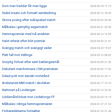
Som man bäddar får man ligga
2024-05-18 17:13
Stabil insats och fortsatt serieledning
2024-05-12 18:30
Sköna poäng efter svårspelad match
2024-05-05 20:50
Målkalas i gemytlig segermatch
2024-04-21 20:30
Hemmapremiär med två ansikten
2024-04-14 16:09
Halvt referat efter blöt premiär
2024-04-05 21:41
Svängig match och svängigt väder
2024-03-23 19:07
Platt fall mot Vellinge
2024-03-16 08:02
Snöplig förlust efter sent baklängesmål
2024-03-09 21:26
Debutant matchvinnare i DM-premiären
2024-03-02 17:55
Delad pott mot danskt motstånd
2024-02-24 20:11
Avslutande MM-match i skolsken
2024-02-17 16:10
Nattsvart på Lindängen
2024-02-14 22:35
Uddamålsförlust mot Lindeborgs FF
2024-02-03 16:19
Målkalas i riktiga hemmapremiären
2024-01-27 21:52
Förberedelserna fortsätter
2024-01-25 21:26