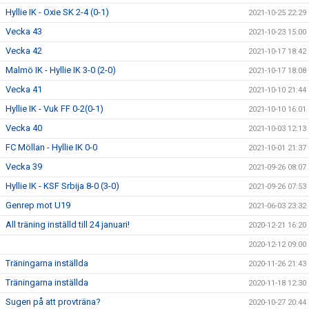
Hyllie IK - Oxie SK 2-4 (0-1)
2021-10-25 22:29
Vecka 43
2021-10-23 15:00
Vecka 42
2021-10-17 18:42
Malmö IK - Hyllie IK 3-0 (2-0)
2021-10-17 18:08
Vecka 41
2021-10-10 21:44
Hyllie IK - Vuk FF 0-2(0-1)
2021-10-10 16:01
Vecka 40
2021-10-03 12:13
FC Möllan - Hyllie IK 0-0
2021-10-01 21:37
Vecka 39
2021-09-26 08:07
Hyllie IK - KSF Srbija 8-0 (3-0)
2021-09-26 07:53
Genrep mot U19
2021-06-03 23:32
All träning inställd till 24 januari!
2020-12-21 16:20
2020-12-12 09:00
Träningarna inställda
2020-11-26 21:43
Träningarna inställda
2020-11-18 12:30
Sugen på att provträna?
2020-10-27 20:44