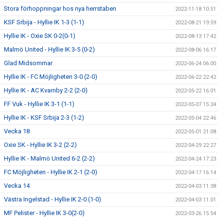
Stora förhoppningar hos nya herrstaben
2022-11-18 10:51
KSF Srbija - Hyllie IK 1-3 (1-1)
2022-08-21 19:59
Hyllie IK - Oxie SK 0-2(0-1)
2022-08-13 17:42
Malmö United - Hyllie IK 3-5 (0-2)
2022-08-06 16:17
Glad Midsommar
2022-06-24 06:00
Hyllie IK - FC Möjligheten 3-0 (2-0)
2022-06-22 22:42
Hyllie IK - AC Kvarnby 2-2 (2-0)
2022-05-22 16:01
FF Vuk - Hyllie IK 3-1 (1-1)
2022-05-07 15:24
Hyllie IK - KSF Srbija 2-3 (1-2)
2022-05-04 22:46
Vecka 18
2022-05-01 21:08
Oxie SK - Hyllie IK 3-2 (2-2)
2022-04-29 22:27
Hyllie IK - Malmö United 6-2 (2-2)
2022-04-24 17:23
FC Möjligheten - Hyllie IK 2-1 (2-0)
2022-04-17 16:14
Vecka 14
2022-04-03 11:38
Västra Ingelstad - Hyllie IK 2-0 (1-0)
2022-04-03 11:01
MF Pelister - Hyllie IK 3-0(2-0)
2022-03-26 15:54