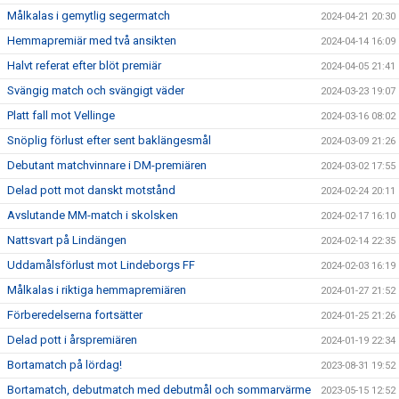
Målkalas i gemytlig segermatch
2024-04-21 20:30
Hemmapremiär med två ansikten
2024-04-14 16:09
Halvt referat efter blöt premiär
2024-04-05 21:41
Svängig match och svängigt väder
2024-03-23 19:07
Platt fall mot Vellinge
2024-03-16 08:02
Snöplig förlust efter sent baklängesmål
2024-03-09 21:26
Debutant matchvinnare i DM-premiären
2024-03-02 17:55
Delad pott mot danskt motstånd
2024-02-24 20:11
Avslutande MM-match i skolsken
2024-02-17 16:10
Nattsvart på Lindängen
2024-02-14 22:35
Uddamålsförlust mot Lindeborgs FF
2024-02-03 16:19
Målkalas i riktiga hemmapremiären
2024-01-27 21:52
Förberedelserna fortsätter
2024-01-25 21:26
Delad pott i årspremiären
2024-01-19 22:34
Bortamatch på lördag!
2023-08-31 19:52
Bortamatch, debutmatch med debutmål och sommarvärme
2023-05-15 12:52