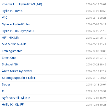
Kosova IF – Hyllie IK 2-3 (1-0)
2016-04-18 09:07
Hyllie IK - BW90
2016-03-20 13:53
V10
2016-03-12 20:28
Nyheter Hyllie IK Herr
2016-03-06 09:17
Hyllie IK - BK Olympic U
2016-02-26 21:15
HIF - HIK MM
2016-02-21 08:19
MM MCFC & - HIK
2016-02-13 22:47
Träningsmatch
2016-02-08 08:03
Emek Cup
2016-01-31 07:19
Slutspel NH
2016-01-24 18:42
Årets första nyförvärv
2016-01-19 17:17
Säsongsupptakt + Nils H
2016-01-16 20:54
Seger
2015-12-14 09:07
X
2015-12-12 09:54
Nyförvärv till Hyllie IK
2015-12-08 16:24
Hyllie IK - Öja FF
2015-12-06 10:23