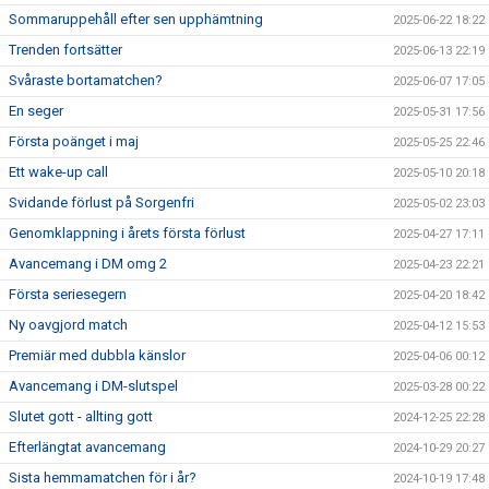
Sommaruppehåll efter sen upphämtning
2025-06-22 18:22
Trenden fortsätter
2025-06-13 22:19
Svåraste bortamatchen?
2025-06-07 17:05
En seger
2025-05-31 17:56
Första poänget i maj
2025-05-25 22:46
Ett wake-up call
2025-05-10 20:18
Svidande förlust på Sorgenfri
2025-05-02 23:03
Genomklappning i årets första förlust
2025-04-27 17:11
Avancemang i DM omg 2
2025-04-23 22:21
Första seriesegern
2025-04-20 18:42
Ny oavgjord match
2025-04-12 15:53
Premiär med dubbla känslor
2025-04-06 00:12
Avancemang i DM-slutspel
2025-03-28 00:22
Slutet gott - allting gott
2024-12-25 22:28
Efterlängtat avancemang
2024-10-29 20:27
Sista hemmamatchen för i år?
2024-10-19 17:48