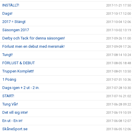
INSTÄLLT!
2017-11-21 17:50
Dags!
2017-10-17 12:00
2017 = Stängt
2017-10-04 12:06
Säsongen 2017
2017-10-02 13:19
Derby och Tack för denna säsongen!
2017-09-26 11:00
Förlust men en debut med mersmak!
2017-09-09 17:26
Tungt!
2017-08-14 10:24
FÖRLUST & DEBUT
2017-08-05 18:48
Truppen Komplett!
2017-08-01 13:50
1 Poäng
2017-07-31 10:36
Dags igen + 2 ut - 2 in.
2017-07-28 10:30
START!
2017-07-16 21:02
Tung Vår!
2017-06-28 09:22
Det vill sig inte!
2017-06-19 10:59
En ut - En in!
2017-06-08 12:07
SkåneSport.se
2017-06-05 12:06