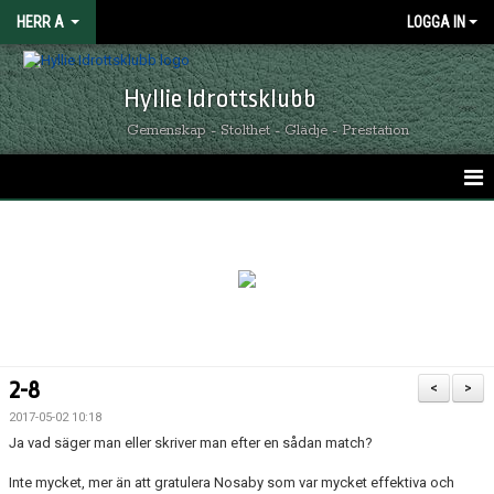
HERR A
LOGGA IN
Hyllie Idrottsklubb
Gemenskap - Stolthet - Glädje - Prestation
HEM
KALENDER
NYHETER
MATCHER
2-8
<
>
TRUPPEN
2017-05-02 10:18
Ja vad säger man eller skriver man efter en sådan match?
KONTAKT
Inte mycket, mer än att gratulera Nosaby som var mycket effektiva och