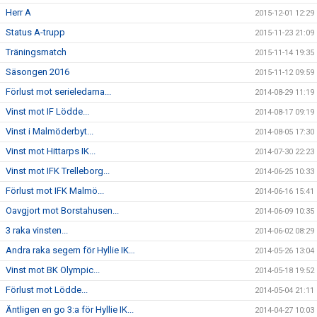
Herr A
2015-12-01 12:29
Status A-trupp
2015-11-23 21:09
Träningsmatch
2015-11-14 19:35
Säsongen 2016
2015-11-12 09:59
Förlust mot serieledarna...
2014-08-29 11:19
Vinst mot IF Lödde...
2014-08-17 09:19
Vinst i Malmöderbyt...
2014-08-05 17:30
Vinst mot Hittarps IK...
2014-07-30 22:23
Vinst mot IFK Trelleborg...
2014-06-25 10:33
Förlust mot IFK Malmö...
2014-06-16 15:41
Oavgjort mot Borstahusen...
2014-06-09 10:35
3 raka vinsten...
2014-06-02 08:29
Andra raka segern för Hyllie IK…
2014-05-26 13:04
Vinst mot BK Olympic...
2014-05-18 19:52
Förlust mot Lödde...
2014-05-04 21:11
Äntligen en go 3:a för Hyllie IK...
2014-04-27 10:03