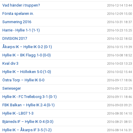
Vad händer i truppen?
2016-12-14 13:44
Första spelaren in.
2016-12-09 15:00
Summering 2016
2016-10-31 18:37
Harrie - Hyllie 1-1 (1-1)
2016-10-23 15:25
DIVISION 2017
2016-10-22 18:02
Åkarps IK – Hyllie IK 0-2 (0-1)
2016-10-15 19:39
Hyllie IK – BK Flagg 1-0 (0-0)
2016-10-08 18:52
Kval div 3
2016-10-03 13:23
Hyllie IK – Höllviken 5-0 (1-0)
2016-10-02 15:44
Östra Torp – Hyllie IK 0-0
2016-09-17 18:06
Serieseger
2016-09-12 22:29
Hyllie IK - FC Trelleborg 3-1 (0-1)
2016-09-11 18:46
FBK Balkan – Hyllie IK 2-4 (0-1)
2016-09-03 09:21
Hyllie IK - LB07 1-3
2016-08-30 14:10
Bjärreds IF – Hyllie IK 0-4 (0-3)
2016-08-21 08:51
Hyllie IK – Åkarps IF 3-5 (1-2)
2016-08-14 16:31