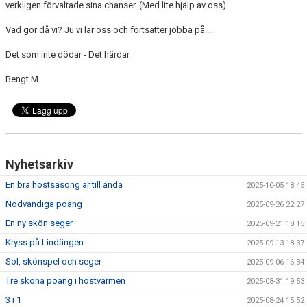
verkligen förvaltade sina chanser. (Med lite hjälp av oss)
DIV 6 SYDVÄSTRA
Vad gör då vi? Ju vi lär oss och fortsätter jobba på....
Det som inte dödar - Det härdar.
Bengt M
Nyhetsarkiv
En bra höstsäsong är till ända
2025-10-05 18:45
Nödvändiga poäng
2025-09-26 22:27
En ny skön seger
2025-09-21 18:15
Kryss på Lindängen
2025-09-13 18:37
Sol, skönspel och seger
2025-09-06 16:34
Tre sköna poäng i höstvärmen
2025-08-31 19:53
3 i 1
2025-08-24 15:52