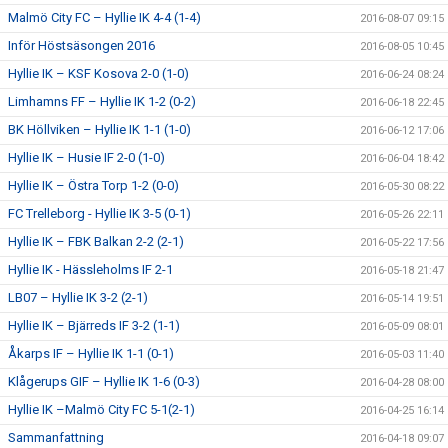
Malmö City FC – Hyllie IK 4-4 (1-4)
2016-08-07 09:15
Inför Höstsäsongen 2016
2016-08-05 10:45
Hyllie IK – KSF Kosova 2-0 (1-0)
2016-06-24 08:24
Limhamns FF – Hyllie IK 1-2 (0-2)
2016-06-18 22:45
BK Höllviken – Hyllie IK 1-1 (1-0)
2016-06-12 17:06
Hyllie IK – Husie IF 2-0 (1-0)
2016-06-04 18:42
Hyllie IK – Östra Torp 1-2 (0-0)
2016-05-30 08:22
FC Trelleborg - Hyllie IK 3-5 (0-1)
2016-05-26 22:11
Hyllie IK – FBK Balkan 2-2 (2-1)
2016-05-22 17:56
Hyllie IK - Hässleholms IF 2-1
2016-05-18 21:47
LB07 – Hyllie IK 3-2 (2-1)
2016-05-14 19:51
Hyllie IK – Bjärreds IF 3-2 (1-1)
2016-05-09 08:01
Åkarps IF – Hyllie IK 1-1 (0-1)
2016-05-03 11:40
Klågerups GIF – Hyllie IK 1-6 (0-3)
2016-04-28 08:00
Hyllie IK –Malmö City FC 5-1(2-1)
2016-04-25 16:14
Sammanfattning
2016-04-18 09:07