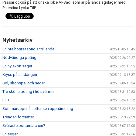
Passar också på att önska Ibbe Al-Sadi som är på landslagsläger med
DIV 6 SYDVÄSTRA
Palestina Lycka Till!
Nyhetsarkiv
En bra höstsäsong är till ända
2025-10-05 18:45
Nödvändiga poäng
2025-09-26 22:27
En ny skön seger
2025-09-21 18:15
Kryss på Lindängen
2025-09-13 18:37
Sol, skönspel och seger
2025-09-06 16:34
Tre sköna poäng i höstvärmen
2025-08-31 19:53
3 i 1
2025-08-24 15:52
Sommaruppehåll efter sen upphämtning
2025-06-22 18:22
Trenden fortsätter
2025-06-13 22:19
Svåraste bortamatchen?
2025-06-07 17:05
En seger
2025-05-31 17:56