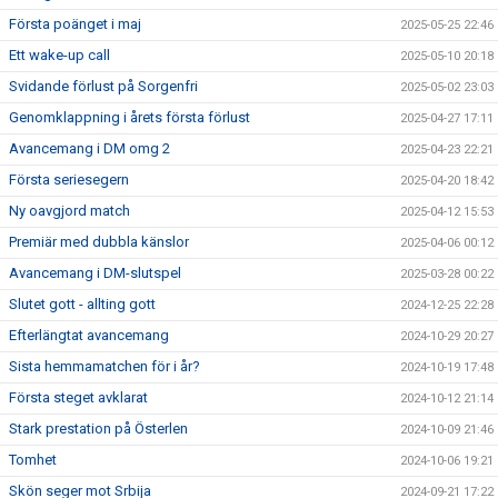
Första poänget i maj
2025-05-25 22:46
Ett wake-up call
2025-05-10 20:18
Svidande förlust på Sorgenfri
2025-05-02 23:03
Genomklappning i årets första förlust
2025-04-27 17:11
Avancemang i DM omg 2
2025-04-23 22:21
Första seriesegern
2025-04-20 18:42
Ny oavgjord match
2025-04-12 15:53
Premiär med dubbla känslor
2025-04-06 00:12
Avancemang i DM-slutspel
2025-03-28 00:22
Slutet gott - allting gott
2024-12-25 22:28
Efterlängtat avancemang
2024-10-29 20:27
Sista hemmamatchen för i år?
2024-10-19 17:48
Första steget avklarat
2024-10-12 21:14
Stark prestation på Österlen
2024-10-09 21:46
Tomhet
2024-10-06 19:21
Skön seger mot Srbija
2024-09-21 17:22