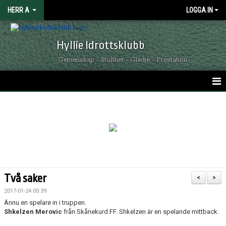
HERR A
LOGGA IN
Hyllie Idrottsklubb
Gemenskap - Stolthet - Glädje - Prestation
HEM
KALENDER
NYHETER
MATCHER
Två saker
<
>
TRUPPEN
2017-01-24 00:39
Ännu en spelare in i truppen.
KONTAKT
Shkelzen Merovic
från Skånekurd FF. Shkelzen är en spelande mittback.