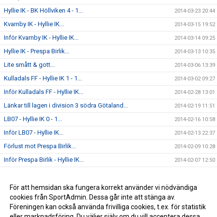
Hyllie IK - BK Höllviken 4 - 1...
2014-03-23 20:44
Kvarnby IK - Hyllie IK...
2014-03-15 19:52
Inför Kvarnby IK - Hyllie IK...
2014-03-14 09:25
Hyllie IK - Prespa Birlik...
2014-03-13 10:35
Lite smått & gott...
2014-03-06 13:39
Kulladals FF - Hyllie IK 1 - 1...
2014-03-02 09:27
Inför Kulladals FF - Hyllie IK...
2014-02-28 13:01
Länkar till lagen i division 3 södra Götaland...
2014-02-19 11:51
LB07 - Hyllie IK 0 - 1...
2014-02-16 10:58
Inför LB07 - Hyllie IK...
2014-02-13 22:37
Förlust mot Prespa Birlik...
2014-02-09 10:28
Inför Prespa Birlik - Hyllie IK...
2014-02-07 12:50
Välkomna till vår nya hemsida!!!
2014-02-06 10:56
Saxat från blogg 1938
För att hemsidan ska fungera korrekt använder vi nödvändiga
2014-01-20 09:51
cookies från SportAdmin. Dessa går inte att stänga av.
Jesper Rendin klar för Hyllie iK...
2013-12-18 10:05
Föreningen kan också använda frivilliga cookies, t.ex. för statistik
eller marknadsföring. Du väljer själv om du vill acceptera dessa.