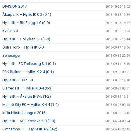
DIVISION 2017
2016-10-22 18:02
Åkarps IK – Hyllie IK 0-2 (0-1)
2016-10-15 19:39
Hyllie IK – BK Flagg 1-0 (0-0)
2016-10-08 18:52
Kval div 3
2016-10-03 13:23
Hyllie IK – Höllviken 5-0 (1-0)
2016-10-02 15:44
Östra Torp – Hyllie IK 0-0
2016-09-17 18:06
Serieseger
2016-09-12 22:29
Hyllie IK - FC Trelleborg 3-1 (0-1)
2016-09-11 18:46
FBK Balkan – Hyllie IK 2-4 (0-1)
2016-09-03 09:21
Hyllie IK - LB07 1-3
2016-08-30 14:10
Bjärreds IF – Hyllie IK 0-4 (0-3)
2016-08-21 08:51
Hyllie IK – Åkarps IF 3-5 (1-2)
2016-08-14 16:31
Malmö City FC – Hyllie IK 4-4 (1-4)
2016-08-07 09:15
Inför Höstsäsongen 2016
2016-08-05 10:45
Hyllie IK – KSF Kosova 2-0 (1-0)
2016-06-24 08:24
Limhamns FF – Hyllie IK 1-2 (0-2)
2016-06-18 22:45