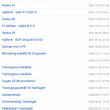
Vecka 41
2021-10-10 21:44
Hyllie IK - Vuk FF 0-2(0-1)
2021-10-10 16:01
Vecka 40
2021-10-03 12:13
FC Möllan - Hyllie IK 0-0
2021-10-01 21:37
Vecka 39
2021-09-26 08:07
Hyllie IK - KSF Srbija 8-0 (3-0)
2021-09-26 07:53
Genrep mot U19
2021-06-03 23:32
All träning inställd till 24 januari!
2020-12-21 16:20
2020-12-12 09:00
Träningarna inställda
2020-11-26 21:43
Träningarna inställda
2020-11-18 12:30
Sugen på att provträna?
2020-10-27 20:44
Träningsuppehåll för herrlaget!
2020-10-08 19:41
Seriepremiär!
2020-08-14 16:51
Sommarledig i Herrlaget
2020-06-21 16:33
Påskledigt i Herrlaget!
2020-04-07 17:16