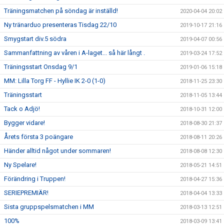
Träningsmatchen på söndag är inställd!
2020-04-04 20:02
Ny tränarduo presenteras Tisdag 22/10
2019-10-17 21:16
Smygstart div.5 södra
2019-04-07 00:56
Sammanfattning av våren i A-laget... så här långt .
2019-03-24 17:52
Träningsstart Onsdag 9/1
2019-01-06 15:18
MM: Lilla Torg FF - Hyllie IK 2-0 (1-0)
2018-11-25 23:30
Träningsstart
2018-11-05 13:44
Tack o Adjö!
2018-10-31 12:00
Bygger vidare!
2018-08-30 21:37
Årets första 3 poängare
2018-08-11 20:26
Händer alltid något under sommaren!
2018-08-08 12:30
Ny Spelare!
2018-05-21 14:51
Förändring i Truppen!
2018-04-27 15:36
SERIEPREMIÄR!
2018-04-04 13:33
Sista gruppspelsmatchen i MM
2018-03-13 12:51
100%
2018-03-09 13:41