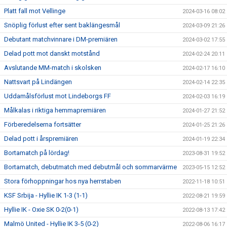
Platt fall mot Vellinge
2024-03-16 08:02
Snöplig förlust efter sent baklängesmål
2024-03-09 21:26
Debutant matchvinnare i DM-premiären
2024-03-02 17:55
Delad pott mot danskt motstånd
2024-02-24 20:11
Avslutande MM-match i skolsken
2024-02-17 16:10
Nattsvart på Lindängen
2024-02-14 22:35
Uddamålsförlust mot Lindeborgs FF
2024-02-03 16:19
Målkalas i riktiga hemmapremiären
2024-01-27 21:52
Förberedelserna fortsätter
2024-01-25 21:26
Delad pott i årspremiären
2024-01-19 22:34
Bortamatch på lördag!
2023-08-31 19:52
Bortamatch, debutmatch med debutmål och sommarvärme
2023-05-15 12:52
Stora förhoppningar hos nya herrstaben
2022-11-18 10:51
KSF Srbija - Hyllie IK 1-3 (1-1)
2022-08-21 19:59
Hyllie IK - Oxie SK 0-2(0-1)
2022-08-13 17:42
Malmö United - Hyllie IK 3-5 (0-2)
2022-08-06 16:17