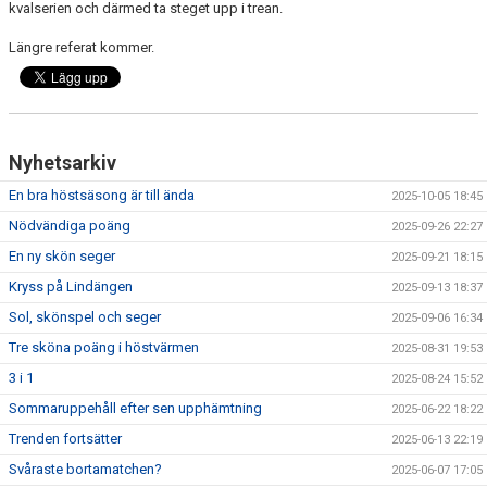
kvalserien och därmed ta steget upp i trean.
DIV 6 SYDVÄSTRA
Längre referat kommer.
Nyhetsarkiv
En bra höstsäsong är till ända
2025-10-05 18:45
Nödvändiga poäng
2025-09-26 22:27
En ny skön seger
2025-09-21 18:15
Kryss på Lindängen
2025-09-13 18:37
Sol, skönspel och seger
2025-09-06 16:34
Tre sköna poäng i höstvärmen
2025-08-31 19:53
3 i 1
2025-08-24 15:52
Sommaruppehåll efter sen upphämtning
2025-06-22 18:22
Trenden fortsätter
2025-06-13 22:19
Svåraste bortamatchen?
2025-06-07 17:05