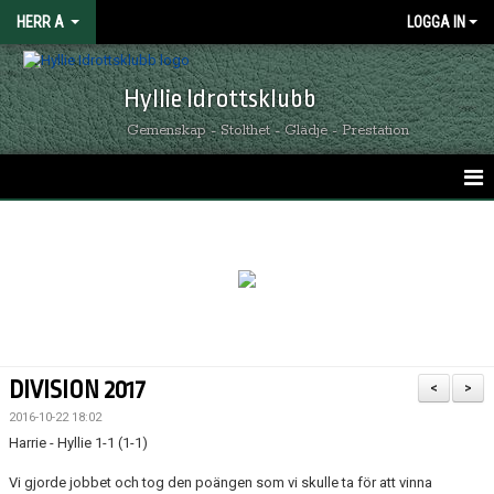
HERR A
LOGGA IN
Hyllie Idrottsklubb
Gemenskap - Stolthet - Glädje - Prestation
HEM
KALENDER
NYHETER
MATCHER
DIVISION 2017
<
>
TRUPPEN
2016-10-22 18:02
Harrie - Hyllie 1-1 (1-1)
KONTAKT
Vi gjorde jobbet och tog den poängen som vi skulle ta för att vinna