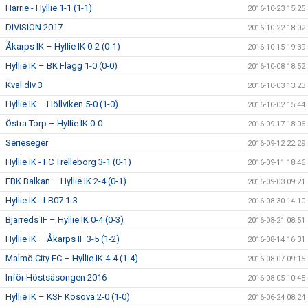
Harrie - Hyllie 1-1 (1-1)
2016-10-23 15:25
DIVISION 2017
2016-10-22 18:02
Åkarps IK – Hyllie IK 0-2 (0-1)
2016-10-15 19:39
Hyllie IK – BK Flagg 1-0 (0-0)
2016-10-08 18:52
Kval div 3
2016-10-03 13:23
Hyllie IK – Höllviken 5-0 (1-0)
2016-10-02 15:44
Östra Torp – Hyllie IK 0-0
2016-09-17 18:06
Serieseger
2016-09-12 22:29
Hyllie IK - FC Trelleborg 3-1 (0-1)
2016-09-11 18:46
FBK Balkan – Hyllie IK 2-4 (0-1)
2016-09-03 09:21
Hyllie IK - LB07 1-3
2016-08-30 14:10
Bjärreds IF – Hyllie IK 0-4 (0-3)
2016-08-21 08:51
Hyllie IK – Åkarps IF 3-5 (1-2)
2016-08-14 16:31
Malmö City FC – Hyllie IK 4-4 (1-4)
2016-08-07 09:15
Inför Höstsäsongen 2016
2016-08-05 10:45
Hyllie IK – KSF Kosova 2-0 (1-0)
2016-06-24 08:24