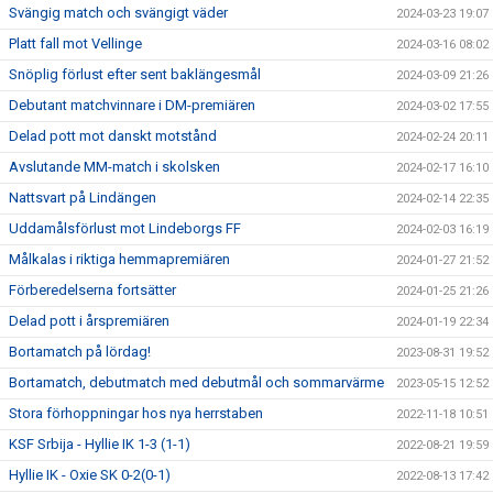
Svängig match och svängigt väder
2024-03-23 19:07
Platt fall mot Vellinge
2024-03-16 08:02
Snöplig förlust efter sent baklängesmål
2024-03-09 21:26
Debutant matchvinnare i DM-premiären
2024-03-02 17:55
Delad pott mot danskt motstånd
2024-02-24 20:11
Avslutande MM-match i skolsken
2024-02-17 16:10
Nattsvart på Lindängen
2024-02-14 22:35
Uddamålsförlust mot Lindeborgs FF
2024-02-03 16:19
Målkalas i riktiga hemmapremiären
2024-01-27 21:52
Förberedelserna fortsätter
2024-01-25 21:26
Delad pott i årspremiären
2024-01-19 22:34
Bortamatch på lördag!
2023-08-31 19:52
Bortamatch, debutmatch med debutmål och sommarvärme
2023-05-15 12:52
Stora förhoppningar hos nya herrstaben
2022-11-18 10:51
KSF Srbija - Hyllie IK 1-3 (1-1)
2022-08-21 19:59
Hyllie IK - Oxie SK 0-2(0-1)
2022-08-13 17:42