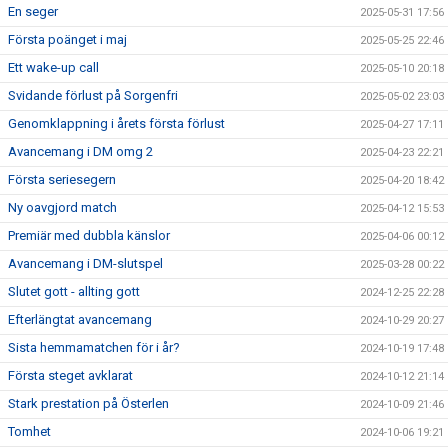
En seger
2025-05-31 17:56
Första poänget i maj
2025-05-25 22:46
Ett wake-up call
2025-05-10 20:18
Svidande förlust på Sorgenfri
2025-05-02 23:03
Genomklappning i årets första förlust
2025-04-27 17:11
Avancemang i DM omg 2
2025-04-23 22:21
Första seriesegern
2025-04-20 18:42
Ny oavgjord match
2025-04-12 15:53
Premiär med dubbla känslor
2025-04-06 00:12
Avancemang i DM-slutspel
2025-03-28 00:22
Slutet gott - allting gott
2024-12-25 22:28
Efterlängtat avancemang
2024-10-29 20:27
Sista hemmamatchen för i år?
2024-10-19 17:48
Första steget avklarat
2024-10-12 21:14
Stark prestation på Österlen
2024-10-09 21:46
Tomhet
2024-10-06 19:21