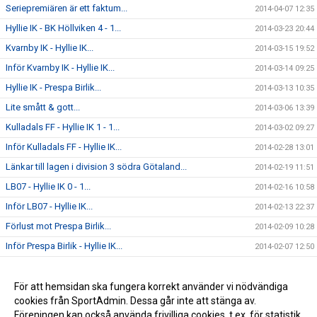
Seriepremiären är ett faktum...
2014-04-07 12:35
Hyllie IK - BK Höllviken 4 - 1...
2014-03-23 20:44
Kvarnby IK - Hyllie IK...
2014-03-15 19:52
Inför Kvarnby IK - Hyllie IK...
2014-03-14 09:25
Hyllie IK - Prespa Birlik...
2014-03-13 10:35
Lite smått & gott...
2014-03-06 13:39
Kulladals FF - Hyllie IK 1 - 1...
2014-03-02 09:27
Inför Kulladals FF - Hyllie IK...
2014-02-28 13:01
Länkar till lagen i division 3 södra Götaland...
2014-02-19 11:51
LB07 - Hyllie IK 0 - 1...
2014-02-16 10:58
Inför LB07 - Hyllie IK...
2014-02-13 22:37
Förlust mot Prespa Birlik...
2014-02-09 10:28
Inför Prespa Birlik - Hyllie IK...
2014-02-07 12:50
Välkomna till vår nya hemsida!!!
2014-02-06 10:56
Saxat från blogg 1938
För att hemsidan ska fungera korrekt använder vi nödvändiga
2014-01-20 09:51
cookies från SportAdmin. Dessa går inte att stänga av.
Jesper Rendin klar för Hyllie iK...
2013-12-18 10:05
Föreningen kan också använda frivilliga cookies, t.ex. för statistik