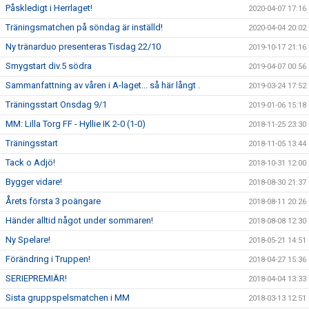
Påskledigt i Herrlaget!
2020-04-07 17:16
Träningsmatchen på söndag är inställd!
2020-04-04 20:02
Ny tränarduo presenteras Tisdag 22/10
2019-10-17 21:16
Smygstart div.5 södra
2019-04-07 00:56
Sammanfattning av våren i A-laget... så här långt .
2019-03-24 17:52
Träningsstart Onsdag 9/1
2019-01-06 15:18
MM: Lilla Torg FF - Hyllie IK 2-0 (1-0)
2018-11-25 23:30
Träningsstart
2018-11-05 13:44
Tack o Adjö!
2018-10-31 12:00
Bygger vidare!
2018-08-30 21:37
Årets första 3 poängare
2018-08-11 20:26
Händer alltid något under sommaren!
2018-08-08 12:30
Ny Spelare!
2018-05-21 14:51
Förändring i Truppen!
2018-04-27 15:36
SERIEPREMIÄR!
2018-04-04 13:33
Sista gruppspelsmatchen i MM
2018-03-13 12:51