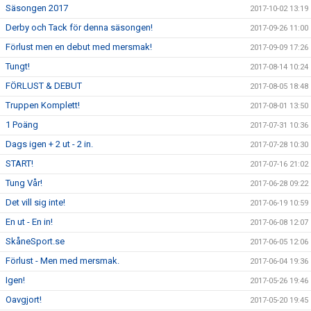
Säsongen 2017
2017-10-02 13:19
Derby och Tack för denna säsongen!
2017-09-26 11:00
Förlust men en debut med mersmak!
2017-09-09 17:26
Tungt!
2017-08-14 10:24
FÖRLUST & DEBUT
2017-08-05 18:48
Truppen Komplett!
2017-08-01 13:50
1 Poäng
2017-07-31 10:36
Dags igen + 2 ut - 2 in.
2017-07-28 10:30
START!
2017-07-16 21:02
Tung Vår!
2017-06-28 09:22
Det vill sig inte!
2017-06-19 10:59
En ut - En in!
2017-06-08 12:07
SkåneSport.se
2017-06-05 12:06
Förlust - Men med mersmak.
2017-06-04 19:36
Igen!
2017-05-26 19:46
Oavgjort!
2017-05-20 19:45