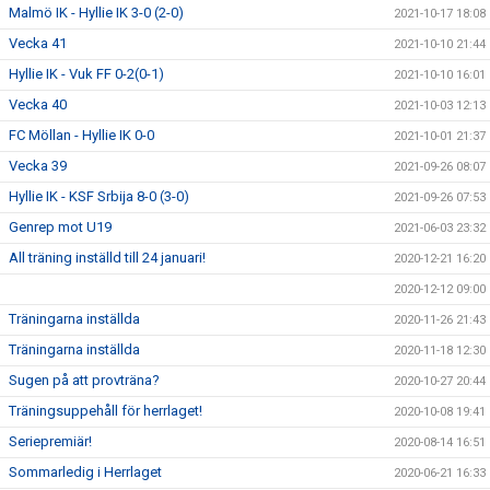
Malmö IK - Hyllie IK 3-0 (2-0)
2021-10-17 18:08
Vecka 41
2021-10-10 21:44
Hyllie IK - Vuk FF 0-2(0-1)
2021-10-10 16:01
Vecka 40
2021-10-03 12:13
FC Möllan - Hyllie IK 0-0
2021-10-01 21:37
Vecka 39
2021-09-26 08:07
Hyllie IK - KSF Srbija 8-0 (3-0)
2021-09-26 07:53
Genrep mot U19
2021-06-03 23:32
All träning inställd till 24 januari!
2020-12-21 16:20
2020-12-12 09:00
Träningarna inställda
2020-11-26 21:43
Träningarna inställda
2020-11-18 12:30
Sugen på att provträna?
2020-10-27 20:44
Träningsuppehåll för herrlaget!
2020-10-08 19:41
Seriepremiär!
2020-08-14 16:51
Sommarledig i Herrlaget
2020-06-21 16:33