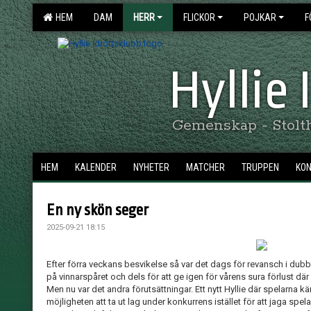
HEM
DAM
HERR
FLICKOR
POJKAR
F
Hyllie
Gemenskap - Stolthe
HEM
KALENDER
NYHETER
MATCHER
TRUPPEN
KO
En ny skön seger
2025-09-21 18:15
Efter förra veckans besvikelse så var det dags för revansch i dubbel
på vinnarspåret och dels för att ge igen för vårens sura förlust där
Men nu var det andra förutsättningar. Ett nytt Hyllie där spelarna kä
möjligheten att ta ut lag under konkurrens istället för att jaga spela