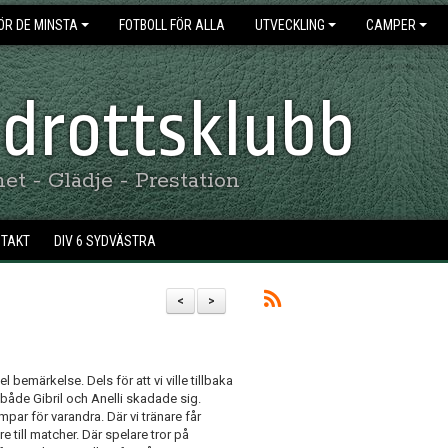
ÖR DE MINSTA
FOTBOLL FÖR ALLA
UTVECKLING
CAMPER
 Idrottsklubb
t - Glädje - Prestation
NTAKT
DIV 6 SYDVÄSTRA
<
>
 bemärkelse. Dels för att vi ville tillbaka
 både Gibril och Anelli skadade sig.
mpar för varandra. Där vi tränare får
re till matcher. Där spelare tror på