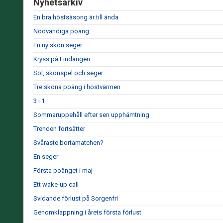
Nyhetsarkiv
En bra höstsäsong är till ända
Nödvändiga poäng
En ny skön seger
Kryss på Lindängen
Sol, skönspel och seger
Tre sköna poäng i höstvärmen
3 i 1
Sommaruppehåll efter sen upphämtning
Trenden fortsätter
Svåraste bortamatchen?
En seger
Första poänget i maj
Ett wake-up call
Svidande förlust på Sorgenfri
Genomklappning i årets första förlust