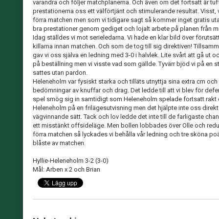
varandra och följer matchplanerna. Och även om det fortsatt är tuff
prestationerna oss ett välförtjänt och stimulerande resultat. Visst, v
förra matchen men som vi tidigare sagt så kommer inget gratis utan
bra prestationer genom gediget och lojalt arbete på planen från min 
Idag ställdes vi mot serieledarna. Vi hade en klar bild över förutsä
killarna innan matchen. Och som de tog till sig direktiven! Tillsam
gav vi oss själva en ledning med 3-0 i halvlek. Lite svårt att gå ut o
på beställning men vi visste vad som gällde. Tyvärr bjöd vi på en s
sattes utan pardon.
Heleneholm var fysiskt starka och tilläts utnyttja sina extra cm o
bedömningar av knuffar och drag. Det ledde till att vi blev för defe
spel smög sig in samtidigt som Heleneholm spelade fortsatt rakt o
Heleneholm på en frilägesutvisning men det hjälpte inte oss direkt. 
vägvinnande sätt. Tack och lov ledde det inte till de farligaste ch
ett misstänkt offsideläge. Men bollen lobbades över Olle och reduc
förra matchen så lyckades vi behålla vår ledning och tre sköna poän
blåste av matchen.
Hyllie-Heleneholm 3-2 (3-0)
Mål: Arben x 2 och Brian