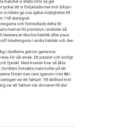
a matcher vi ställs inför så ger
i tycker att vi förtjänade mer mot Srbija i
 vi måste ge oss själva möjligheten till
1 till slutsignal.
ttningarna och förmedlade detta till
mans med en fin precision i avsluten så
ch leverera en lika bra halvlek efter paus
traff inledningsvis i andra halvlek och den
ch kg i duellerna genom generösa
nsiva för vår smak. Ett passivt och oroligt
ch fysiskt. Med kvarten kvar så åkte
De tilläts fortsätta mata bollar på ett
anserna förrän man rann igenom i min 88 i
eringen var ett faktum. Till skillnad mot
g var ett faktum när domaren till slut