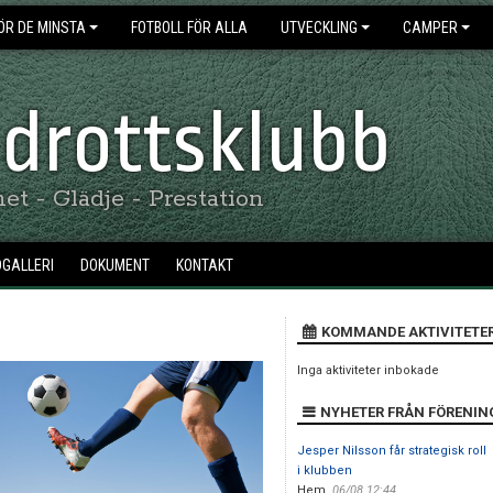
ÖR DE MINSTA
FOTBOLL FÖR ALLA
UTVECKLING
CAMPER
 Idrottsklubb
t - Glädje - Prestation
DGALLERI
DOKUMENT
KONTAKT
KOMMANDE AKTIVITETE
Inga aktiviteter inbokade
NYHETER FRÅN FÖRENIN
Jesper Nilsson får strategisk roll
i klubben
Hem
,
06/08 12:44