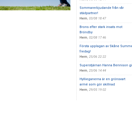
Sommarerbjudande från vår
städpartner!
Hem
,
03/08 18:47
Brons efter stark insats mot
Bröndby
Hem
,
02/08 17:46
Första upplagan av Skåne Summer
fredag!
Hem
,
25/06 22:22
Superstjärnan Hanna Bennison gäs
Hem
,
23/06 14:44
Hyllieganerna är en grönsvart
armé som gör skillnad
Hem
,
29/05 19:02