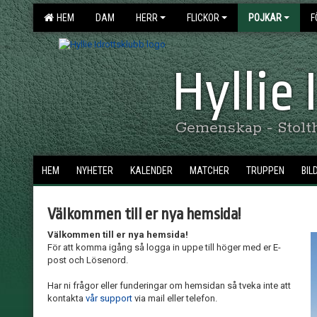
HEM
DAM
HERR
FLICKOR
POJKAR
F
Hyllie
Gemenskap - Stolthe
HEM
NYHETER
KALENDER
MATCHER
TRUPPEN
BIL
Välkommen till er nya hemsida!
Välkommen till er nya hemsida!
För att komma igång så logga in uppe till höger med er E-
post och Lösenord.
Har ni frågor eller funderingar om hemsidan så tveka inte att
kontakta
vår support
via mail eller telefon.