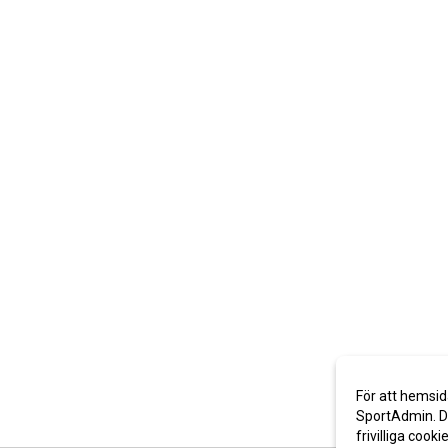
För att hemsid
SportAdmin. De
frivilliga cooki