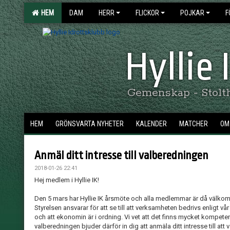
HEM
DAM
HERR
FLICKOR
POJKAR
F
Hyllie
Gemenskap - Stolthe
HEM
GRÖNSVARTA NYHETER
KALENDER
MATCHER
OM 
Anmäl ditt intresse till valberedningen
2018-01-26 22:41
Hej medlem i Hyllie IK!
Den 5 mars har Hyllie IK årsmöte och alla medlemmar är då välkomna 
Styrelsen ansvarar för att se till att verksamheten bedrivs enligt 
och att ekonomin är i ordning. Vi vet att det finns mycket kompet
valberedningen bjuder därför in dig att anmäla ditt intresse till att v