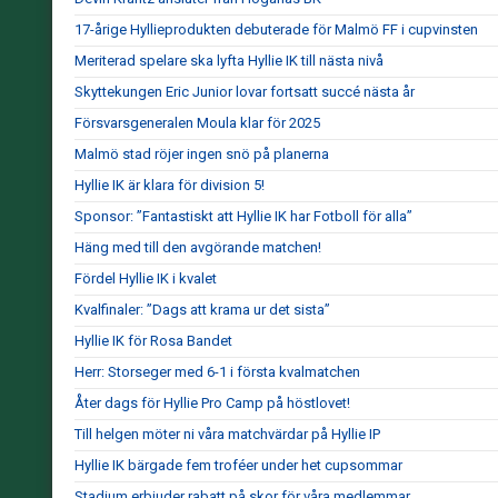
17-årige Hyllieprodukten debuterade för Malmö FF i cupvinsten
Meriterad spelare ska lyfta Hyllie IK till nästa nivå
Skyttekungen Eric Junior lovar fortsatt succé nästa år
Försvarsgeneralen Moula klar för 2025
Malmö stad röjer ingen snö på planerna
Hyllie IK är klara för division 5!
Sponsor: ”Fantastiskt att Hyllie IK har Fotboll för alla”
Häng med till den avgörande matchen!
Fördel Hyllie IK i kvalet
Kvalfinaler: ”Dags att krama ur det sista”
Hyllie IK för Rosa Bandet
Herr: Storseger med 6-1 i första kvalmatchen
Åter dags för Hyllie Pro Camp på höstlovet!
Till helgen möter ni våra matchvärdar på Hyllie IP
Hyllie IK bärgade fem troféer under het cupsommar
Stadium erbjuder rabatt på skor för våra medlemmar