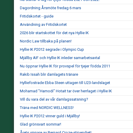
Dagordning Årsmöte fredag 6 mars
Fritidskortet - guide
Användning av Fritidskortet
2026 blir startskottet för det nya Hyllie IK
Nordic Law tillbaka på planen!
Hyllie IK P2012 segrade i Olympic Cup
Mjällby AIF och Hyllie IK inleder samarbetsavtal
Nu öppnar Hyllie IK för provspel för tjejer födda 2011
Rakib Issah blir damlagets tränare
Hylliefostrade Ebba Steen uttagen till U23-landslaget
Mohamad ”Hamodi” Hotait tar över herrlaget i Hyllie IK
Vill du vara del av vår damlagssatsning?
Träna med NORDIC WELLNESS!
Hyllie IK P2012 vinner guld i Mjällby!
Glad grönsvart sommar!
Årets vinnare av Bernard Croze-stipendiet!