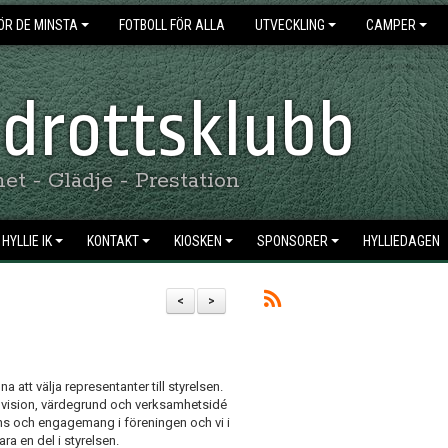
ÖR DE MINSTA
FOTBOLL FÖR ALLA
UTVECKLING
CAMPER
 Idrottsklubb
t - Glädje - Prestation
HYLLIE IK
KONTAKT
KIOSKEN
SPONSORER
HYLLIEDAGEN
<
>
att välja representanter till styrelsen.
vår vision, värdegrund och verksamhetsidé
ens och engagemang i föreningen och vi i
ara en del i styrelsen.