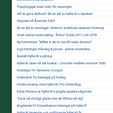
Truppbygget snart redo för säsongen
Vill du göra skillnad? Bli en del av Hyllie IK:s styrelse!
Inbjudan till Årsmöte 2024
Bli en del av damlaget i Malmös snabbast växande förening!
Snart startar nästa tjejlag - flickor födda 2017 och 2018
Ny herrtränare: ”Målet är att ta oss till nästa division”
Inga träningar måndag 8 januari - planer snötäckta
Beställ Hyllie IK:s jultröja
Hyllie IK växer så det knakar - Line blev medlem nummer 1000
Kvaldags för damerna i morgon
Kvalmatch för herrlaget på lördag
Höstlovscamp med Hyllie IK/ Pro Defending
Edda Persson är Hyllie IK:s yngsta spelare någonsin
”De är så otroligt glada över att tillhöra ett lag”
Angående FC Köpenhamns träningar på Hyllie IP
Hyllie IK-legendar och ordförande fyller 60 år