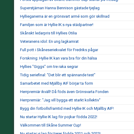
Superstjärnan Hanna Bennison gästade tjejlag
Hyllieganerna är en grönsvart armé som gör skillnad
Familjen som är Hyllie IK:s nya städpartner!
Skånskt ledarpris till Hyllies Otilia
Veteranens idol: En ung lagkamrat
Full pott i Skåneseriekvalet för Fredriks pågar
Forskning: Hyllie IK kan vara bra för din hälsa
Hyllies "Giggs" om tre raka segrar
Tidig seriefinal: "Det blir ett spännande test"
Samarbetet med Mjällby AIF börjar ta form
Herrpremiär ikväll! Då föds även Grönsvarta Fonden
Herrpremiär: "Jag vill bygga ett starkt kollektiv"
Bygg din fotbollsframtid med Hyllie IK och Mjällby AIF!
Nu startar Hyllie IK lag för pojkar födda 2022!
Välkommen till Skåne Summer Cup!
Nu startar vi lag för tjejer födda 2021 och 2022!