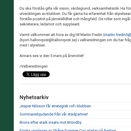
Du ska förstås gilla vår vision, värdegrund, verksamhetsidé. Ha fö
utvecklingen av klubben. Du får gärna ha erfarenhet från styrelsearb
förstås positivt på jämställdhet och mångfald. De roller som ingår 
sekreterare, ledamot och suppleant.
Varmt välkommen att höra av dig till Martin Fredin (
martin.fredin3
(bjorn.hallonqvist@hallonqvist.se) i valberedningen om du har frågo
med i styrelsen.
Annars ses vi den 5 mars på årsmötet!
/Valberedningen
Nyhetsarkiv
Jesper Nilsson får strategisk roll i klubben
Sommarerbjudande från vår städpartner!
Brons efter stark insats mot Bröndby
Första upplagan av Skåne Summer Cup startar på fredag!