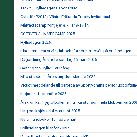
Tack till Hylliedagens sponsorer!
Guld för P2012 i Västra Frölunda Trophy Invitational
Målvaktscamp för tjejer & killar 9-17 år!
COERVER SUMMERCAMP 2025
Hylliedagen 2025!
Idag gratulerar vi vår klubbchef Andreas Lovén på 50-årsdagen
Dagordning Årsmöte söndag 16 mars 2025
Säsongens Hyllie + är igång!
Milo utsedd till Årets ungdomsledare 2025
Viktigt meddelande till berörda av SportAdmins personuppgiftsin
Inbjudan till Årsmöte 2025
Årskrönika: "Tjejfotbollen är nu lika stor som hela klubben var 200
Ung backbjässe blickar mot 2025
Nu är handboken för ledare här!
Hyllietalangen klar för 2025!
Devin Krantz ansluter från Höganäs BK