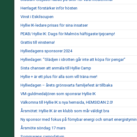
Herrlaget förstärker inför hösten
Vinst i Eskilscupen
Hyllie IK-ledare prisas för sina insatser
PEAB/ Hyllie IK: Dags för Malmös häftigaste tjejcamp!
Grattis till vinsterna!
Hylliedagens sponsorer 2024
Hylliedagen: ”Glädjen i idrotten går inte att köpa för pengar”
Sista chansen att anmäla till Hyllie Camp
Hyllie + är ett plus för alla som vill träna mer!
Hylliedagen – årets grönsvarta familjefest är tillbaka
VM-guldmedaljören som sponsrar Hyllie IK
Välkomna till Hyllie IK:s nya hemsida, HEMSIDAN 2.0!
Årsmötet: Hyllie IK är en klubb som mår väldigt bra
Ny sponsor med fokus på förnybar energi och smart energistyrni
Årsmöte söndag 17 mars
Sommarens campdatum