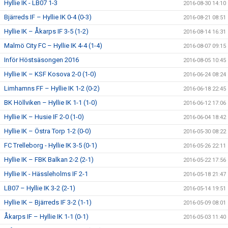
Hyllie IK - LB07 1-3
2016-08-30 14:10
Bjärreds IF – Hyllie IK 0-4 (0-3)
2016-08-21 08:51
Hyllie IK – Åkarps IF 3-5 (1-2)
2016-08-14 16:31
Malmö City FC – Hyllie IK 4-4 (1-4)
2016-08-07 09:15
Inför Höstsäsongen 2016
2016-08-05 10:45
Hyllie IK – KSF Kosova 2-0 (1-0)
2016-06-24 08:24
Limhamns FF – Hyllie IK 1-2 (0-2)
2016-06-18 22:45
BK Höllviken – Hyllie IK 1-1 (1-0)
2016-06-12 17:06
Hyllie IK – Husie IF 2-0 (1-0)
2016-06-04 18:42
Hyllie IK – Östra Torp 1-2 (0-0)
2016-05-30 08:22
FC Trelleborg - Hyllie IK 3-5 (0-1)
2016-05-26 22:11
Hyllie IK – FBK Balkan 2-2 (2-1)
2016-05-22 17:56
Hyllie IK - Hässleholms IF 2-1
2016-05-18 21:47
LB07 – Hyllie IK 3-2 (2-1)
2016-05-14 19:51
Hyllie IK – Bjärreds IF 3-2 (1-1)
2016-05-09 08:01
Åkarps IF – Hyllie IK 1-1 (0-1)
2016-05-03 11:40