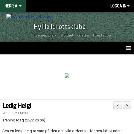
HERR A
LOGGA IN
Hyllie Idrottsklubb
Gemenskap - Stolthet - Glädje - Prestation
HEM
KALENDER
NYHETER
MATCHER
Ledig Helg!
<
>
TRUPPEN
2017-02-23 14:30
Träning idag
(23/2 20.00)
KONTAKT
Sen en ledig helg ta vara på den och vila ordentligt för sen kör vi nästa