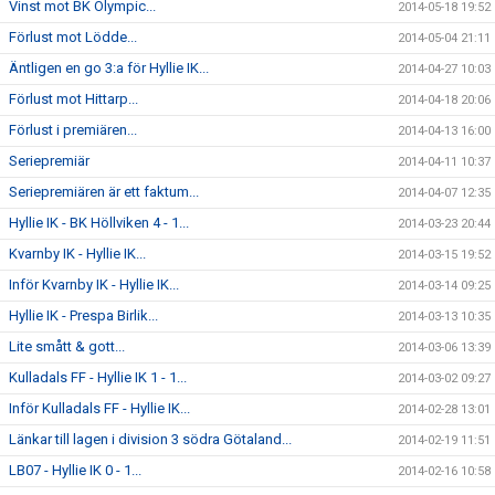
Vinst mot BK Olympic...
2014-05-18 19:52
Förlust mot Lödde...
2014-05-04 21:11
Äntligen en go 3:a för Hyllie IK...
2014-04-27 10:03
Förlust mot Hittarp...
2014-04-18 20:06
Förlust i premiären...
2014-04-13 16:00
Seriepremiär
2014-04-11 10:37
Seriepremiären är ett faktum...
2014-04-07 12:35
Hyllie IK - BK Höllviken 4 - 1...
2014-03-23 20:44
Kvarnby IK - Hyllie IK...
2014-03-15 19:52
Inför Kvarnby IK - Hyllie IK...
2014-03-14 09:25
Hyllie IK - Prespa Birlik...
2014-03-13 10:35
Lite smått & gott...
2014-03-06 13:39
Kulladals FF - Hyllie IK 1 - 1...
2014-03-02 09:27
Inför Kulladals FF - Hyllie IK...
2014-02-28 13:01
Länkar till lagen i division 3 södra Götaland...
2014-02-19 11:51
LB07 - Hyllie IK 0 - 1...
2014-02-16 10:58