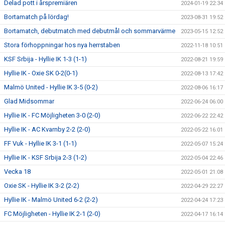
Delad pott i årspremiären
2024-01-19 22:34
Bortamatch på lördag!
2023-08-31 19:52
Bortamatch, debutmatch med debutmål och sommarvärme
2023-05-15 12:52
Stora förhoppningar hos nya herrstaben
2022-11-18 10:51
KSF Srbija - Hyllie IK 1-3 (1-1)
2022-08-21 19:59
Hyllie IK - Oxie SK 0-2(0-1)
2022-08-13 17:42
Malmö United - Hyllie IK 3-5 (0-2)
2022-08-06 16:17
Glad Midsommar
2022-06-24 06:00
Hyllie IK - FC Möjligheten 3-0 (2-0)
2022-06-22 22:42
Hyllie IK - AC Kvarnby 2-2 (2-0)
2022-05-22 16:01
FF Vuk - Hyllie IK 3-1 (1-1)
2022-05-07 15:24
Hyllie IK - KSF Srbija 2-3 (1-2)
2022-05-04 22:46
Vecka 18
2022-05-01 21:08
Oxie SK - Hyllie IK 3-2 (2-2)
2022-04-29 22:27
Hyllie IK - Malmö United 6-2 (2-2)
2022-04-24 17:23
FC Möjligheten - Hyllie IK 2-1 (2-0)
2022-04-17 16:14