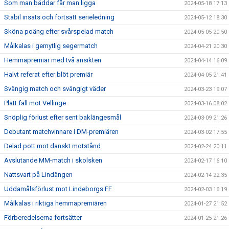
Som man bäddar får man ligga
2024-05-18 17:13
Stabil insats och fortsatt serieledning
2024-05-12 18:30
Sköna poäng efter svårspelad match
2024-05-05 20:50
Målkalas i gemytlig segermatch
2024-04-21 20:30
Hemmapremiär med två ansikten
2024-04-14 16:09
Halvt referat efter blöt premiär
2024-04-05 21:41
Svängig match och svängigt väder
2024-03-23 19:07
Platt fall mot Vellinge
2024-03-16 08:02
Snöplig förlust efter sent baklängesmål
2024-03-09 21:26
Debutant matchvinnare i DM-premiären
2024-03-02 17:55
Delad pott mot danskt motstånd
2024-02-24 20:11
Avslutande MM-match i skolsken
2024-02-17 16:10
Nattsvart på Lindängen
2024-02-14 22:35
Uddamålsförlust mot Lindeborgs FF
2024-02-03 16:19
Målkalas i riktiga hemmapremiären
2024-01-27 21:52
Förberedelserna fortsätter
2024-01-25 21:26