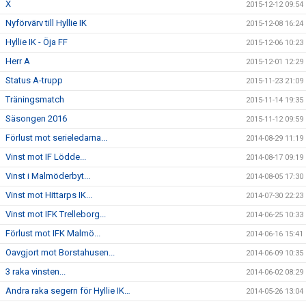
X
2015-12-12 09:54
Nyförvärv till Hyllie IK
2015-12-08 16:24
Hyllie IK - Öja FF
2015-12-06 10:23
Herr A
2015-12-01 12:29
Status A-trupp
2015-11-23 21:09
Träningsmatch
2015-11-14 19:35
Säsongen 2016
2015-11-12 09:59
Förlust mot serieledarna...
2014-08-29 11:19
Vinst mot IF Lödde...
2014-08-17 09:19
Vinst i Malmöderbyt...
2014-08-05 17:30
Vinst mot Hittarps IK...
2014-07-30 22:23
Vinst mot IFK Trelleborg...
2014-06-25 10:33
Förlust mot IFK Malmö...
2014-06-16 15:41
Oavgjort mot Borstahusen...
2014-06-09 10:35
3 raka vinsten...
2014-06-02 08:29
Andra raka segern för Hyllie IK…
2014-05-26 13:04