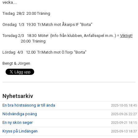
vecka....
DIV 6 SYDVÄSTRA
Tisdag 28/2 20.00 Träning
Onsdag 1/3 19.30 Tr:Match mot Åkarps IF "Borta"
Torsdag 2/3 18.30 Möte! (Info från klubben, Anfallsspel m.m..) =
Viktigt!
20.00 Träning
Lördag 4/3 12.00 Tr:Match mot Ö.Torp "Borta"
Bengt & Jörgen
Nyhetsarkiv
En bra höstsäsong är till ända
2025-10-05 18:45
Nödvändiga poäng
2025-09-26 22:27
En ny skön seger
2025-09-21 18:15
Kryss på Lindängen
2025-09-13 18:37