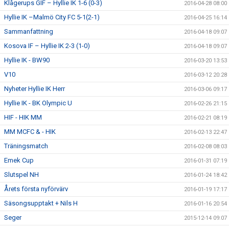
Klågerups GIF – Hyllie IK 1-6 (0-3)
2016-04-28 08:00
Hyllie IK –Malmö City FC 5-1(2-1)
2016-04-25 16:14
Sammanfattning
2016-04-18 09:07
Kosova IF – Hyllie IK 2-3 (1-0)
2016-04-18 09:07
Hyllie IK - BW90
2016-03-20 13:53
V10
2016-03-12 20:28
Nyheter Hyllie IK Herr
2016-03-06 09:17
Hyllie IK - BK Olympic U
2016-02-26 21:15
HIF - HIK MM
2016-02-21 08:19
MM MCFC & - HIK
2016-02-13 22:47
Träningsmatch
2016-02-08 08:03
Emek Cup
2016-01-31 07:19
Slutspel NH
2016-01-24 18:42
Årets första nyförvärv
2016-01-19 17:17
Säsongsupptakt + Nils H
2016-01-16 20:54
Seger
2015-12-14 09:07