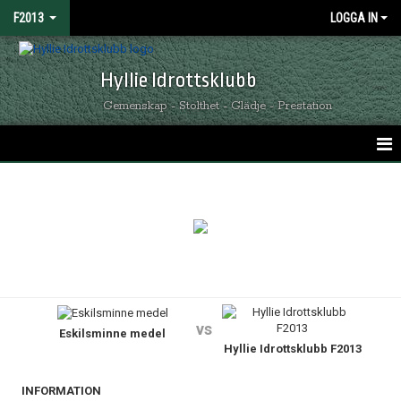
F2013
LOGGA IN
Hyllie Idrottsklubb
Gemenskap - Stolthet - Glädje - Prestation
HEM
NYHETER
KALENDER
MATCHER
vs
Eskilsminne medel
TRUPPEN
Hyllie Idrottsklubb F2013
BILDGALLERI
INFORMATION