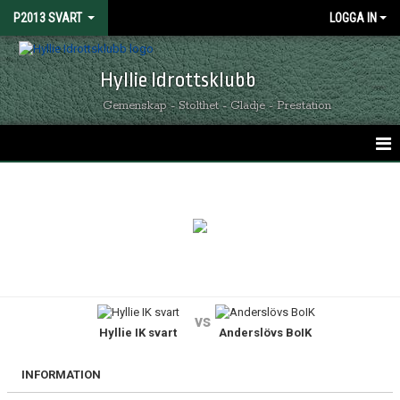
P2013 SVART
LOGGA IN
Hyllie Idrottsklubb
Gemenskap - Stolthet - Glädje - Prestation
HEM
TRUPPEN
KALENDER
NYHETER
vs
Hyllie IK svart
Anderslövs BoIK
KONTAKT
MATCHER
INFORMATION