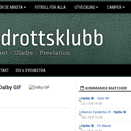
ÖR DE MINSTA
FOTBOLL FÖR ALLA
UTVECKLING
CAMPER
 Idrottsklubb
t - Glädje - Prestation
NTAKT
DIV 6 SYDVÄSTRA
Dalby GIF
KOMMANDE MATCHER
Hyllie IK
- Oxie SK
Lör 15/8 14:00
Skanör Falsterbo IF -
Hyllie IK
Sön 23/8 13:00
Hyllie IK
- FC Näset