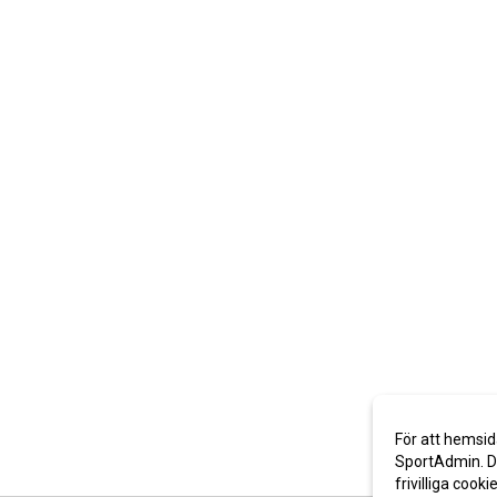
För att hemsid
SportAdmin. De
frivilliga cooki