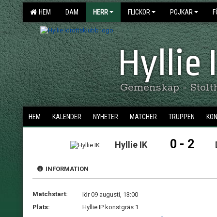
HEM
DAM
HERR
FLICKOR
POJKAR
F
Hyllie
Gemenskap - Stolthe
HEM
KALENDER
NYHETER
MATCHER
TRUPPEN
KO
0 - 2
Hyllie IK
INFORMATION
Matchstart:
lör 09 augusti, 13:00
Plats:
Hyllie IP konstgräs 1