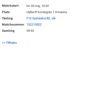
KONTAKT
Matchstart:
lör 30 maj, 10:30
Plats:
Hyllie IP konstgräs 1 9-manna
Tävling:
F13 Sydvästra B2, vår
Matchnummer:
132215022
Samling:
09:30
<< Tillbaka