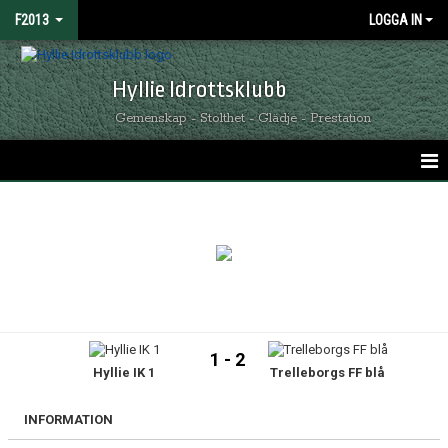
F2013
LOGGA IN
Hyllie Idrottsklubb
Gemenskap - Stolthet - Glädje - Prestation
HEM
NYHETER
KALENDER
MATCHER
1 - 2
Hyllie IK 1
Trelleborgs FF blå
TRUPPEN
BILDGALLERI
INFORMATION