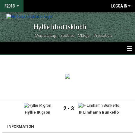
F2013
LOGGA IN
Hyllie Idrottsklubb
Gemenskap - Stolthet - Glädje - Prestation
HEM
NYHETER
KALENDER
MATCHER
2 - 3
Hyllie IK grön
IF Limhamn Bunkeflo
TRUPPEN
BILDGALLERI
INFORMATION