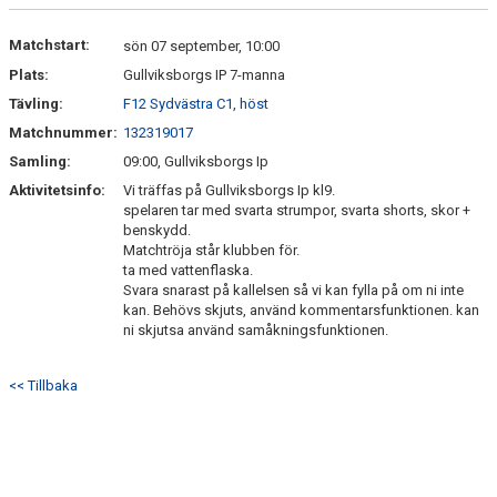
KONTAKT
Matchstart:
sön 07 september, 10:00
Plats:
Gullviksborgs IP 7-manna
Tävling:
F12 Sydvästra C1, höst
Matchnummer:
132319017
Samling:
09:00, Gullviksborgs Ip
Aktivitetsinfo:
Vi träffas på Gullviksborgs Ip kl9.
spelaren tar med svarta strumpor, svarta shorts, skor +
benskydd.
Matchtröja står klubben för.
ta med vattenflaska.
Svara snarast på kallelsen så vi kan fylla på om ni inte
kan. Behövs skjuts, använd kommentarsfunktionen. kan
ni skjutsa använd samåkningsfunktionen.
<< Tillbaka