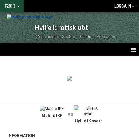
F2013
LOGGA IN
Hyllie Idrottsklubb
Gemenskap - Stolthet - Glädje - Prestation
HEM
NYHETER
KALENDER
MATCHER
vs
Malmö IKF
TRUPPEN
Hyllie IK svart
BILDGALLERI
INFORMATION