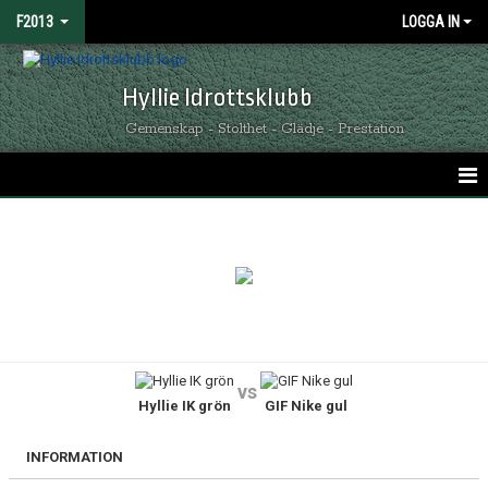
F2013
LOGGA IN
Hyllie Idrottsklubb
Gemenskap - Stolthet - Glädje - Prestation
HEM
NYHETER
KALENDER
MATCHER
vs
Hyllie IK grön
GIF Nike gul
TRUPPEN
BILDGALLERI
INFORMATION