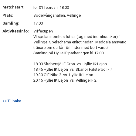
KONTAKT
Matchstart:
lör 01 februari, 18:00
Plats:
Södervångshallen, Vellinge
Samling:
17:00
Aktivitetsinfo:
Viffecupen
Vi spelar inomhus futsal (tag med inomhusskor) i
Vellinge. Spelschema enligt nedan. Meddela ansvarig
tränare om du får förhinder med kort varsel
Samling på Hyllie IP parkeringen kl 17:00
18:00 Skabersjö IF:Grön vs Hyllie IK:Lejon
18:45 Hyllie IK:Lejon vs Skanör Falsterbo IF:4
19:30 GIF Nike:2 vs Hyllie IK:Lejon
20:15 Hyllie IK:Lejon vs Vellinge IF:2
<< Tillbaka