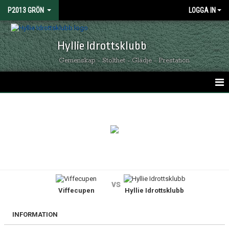
P2013 GRÖN
LOGGA IN
Hyllie Idrottsklubb
Gemenskap - Stolthet - Glädje - Prestation
HEM
NYHETER
KALENDER
MATCHER
vs
Viffecupen
Hyllie Idrottsklubb
TRUPPEN
BILDGALLERI
INFORMATION